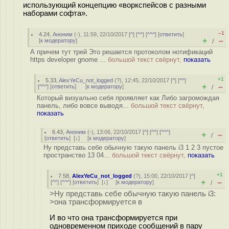
использующий концепцию «воркспейсов с разными
наборами софта».
–1
4.24
,
Аноним
(
-
), 11:59, 22/10/2017 [
^
] [
^^
] [
^^^
] [
ответить
]
+
–
[
к модератору
]
/
А причем тут трей Это решается протоколом нотификаций
https developer gnome ...
большой текст свёрнут,
показать
+1
5.33
,
AlexYeCu_not_logged
(
?
), 12:45, 22/10/2017 [
^
] [
^^
]
+
–
[
^^^
] [
ответить
]
[
к модератору
]
/
Который визуально себя проявляет как Либо загромождая
панель, либо вовсе выводя...
большой текст свёрнут,
показать
6.43
,
Аноним
(
-
), 13:06, 22/10/2017 [
^
] [
^^
] [
^^^
]
+
–
/
[
ответить
]
[
↓
] [
к модератору
]
Ну представь себе обычную такую панель i3 1 2 3 пустое
пространство 13 04...
большой текст свёрнут,
показать
+1
7.58
,
AlexYeCu_not_logged
(
?
), 15:00, 22/10/2017 [
^
]
+
–
[
^^
] [
^^^
] [
ответить
]
[
↓
] [
к модератору
]
/
>Ну представь себе обычную такую панель i3:
>она трансформируется в
И во что она трансформируется при
одновременном приходе сообщений в пару