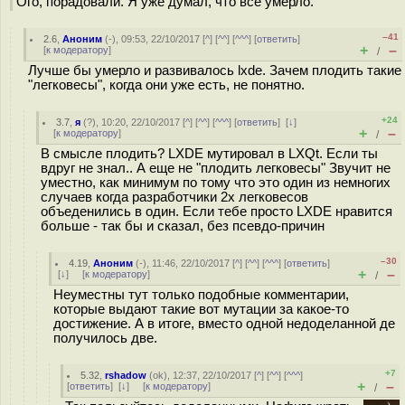
Ого, порадовали. Я уже думал, что всё умерло.
–41
2.6
,
Аноним
(
-
), 09:53, 22/10/2017 [
^
] [
^^
] [
^^^
] [
ответить
]
+
–
[
к модератору
]
/
Лучше бы умерло и развивалось lxde. Зачем плодить такие
"легковесы", когда они уже есть, не понятно.
+24
3.7
,
я
(
?
), 10:20, 22/10/2017 [
^
] [
^^
] [
^^^
] [
ответить
]
[
↓
]
+
–
[
к модератору
]
/
В смысле плодить? LXDE мутировал в LXQt. Если ты
вдруг не знал.. А еще не "плодить легковесы" Звучит не
уместно, как минимум по тому что это один из немногих
случаев когда разработчики 2х легковесов
объеденились в один. Если тебе просто LXDE нравится
больше - так бы и сказал, без псевдо-причин
–30
4.19
,
Аноним
(
-
), 11:46, 22/10/2017 [
^
] [
^^
] [
^^^
] [
ответить
]
+
–
[
↓
] [
к модератору
]
/
Неуместны тут только подобные комментарии,
которые выдают такие вот мутации за какое-то
достижение. А в итоге, вместо одной недоделанной де
получилось две.
+7
5.32
,
rshadow
(
ok
), 12:37, 22/10/2017 [
^
] [
^^
] [
^^^
]
+
–
[
ответить
]
[
↓
] [
к модератору
]
/