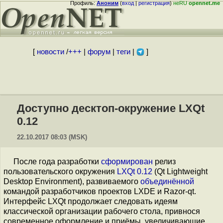
Профиль:
Аноним
(
вход
|
регистрация
)
неRU
opennet.me
[
новости
/
+++
|
форум
|
теги
|
]
Доступно десктоп-окружениe LXQt
0.12
22.10.2017 08:03 (MSK)
После года разработки
сформирован
релиз
пользовательского окружения
LXQt 0.12
(Qt Lightweight
Desktop Environment), развиваемого
объединённой
командой разработчиков проектов LXDE и Razor-qt.
Интерфейс LXQt продолжает следовать идеям
классической организации рабочего стола, привнося
современное оформление и приёмы, увеличивающие