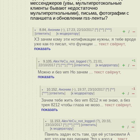
мессенджеров (увы, мультипротокольные
клиенты бывают недостаточно
мультипроткольными), письма, фотографии с
планшета и обновлении rss-ленты?
8.84
,
Аноним
(
-
), 17:23, 22/10/2017 [
^
] [
^^
] [
^^^
]
+
–
/
[
ответить
]
[
к модератору
]
ХЗ зачем кому эти нотификации нужны, я тебе вроде
уже как-то писал, что функции ...
текст свёрнут,
показать
+1
9.105
,
AlexYeCu_not_logged
(
?
), 21:01,
+
–
22/10/2017 [
^
] [
^^
] [
^^^
] [
ответить
]
[
к модератору
]
/
Можно и без wm Но зачем ...
текст свёрнут,
показать
–1
10.152
,
Аноним
(
-
), 19:37, 23/10/2017 [
^
] [
^^
]
+
–
[
^^^
] [
ответить
]
[
к модератору
]
/
Зачем тебе жить без wm 8212 я не знаю, а без
трея 8212 чтобы глаза не мозо...
текст свёрнут,
показать
11.153
,
AlexYeCu_not_logged
(
?
), 20:33,
+2
23/10/2017 [
^
] [
^^
] [
^^^
] [
ответить
]
+
–
/
[
к модератору
]
Панель задач есть там, где её установили А
вот это как раз лишнее Это у кого к...
текст