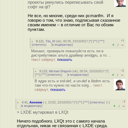
проекты ринулись переписывать свой
софт на qt?
Не все, но многие, среди них pcmanfm. И я
говорю о том, что знаю, подписывая сказанное
своим именем -- в отличие от Вас по обоим
пунктам.
+1
8.121
,
Tita_M
(
ok
), 00:35, 23/10/2017 [
^
] [
^^
] [
^^^
]
+
–
[
ответить
]
[
к модератору
]
/
Михаил, проверьте пожалуйста есть ли в
дистрибутивах альта драйвер amdgpu, а то ...
текст свёрнут,
показать
–1
9.123
,
Michael Shigorin
(
ok
), 00:54, 23/10/2017 [
^
]
+
–
[
^^
] [
^^^
] [
ответить
]
[
к модератору
]
/
В ядре есть и std-def, и un-def в libdrm есть
там что-то нужно по части xorg...
текст
свёрнут,
показать
–7
4.41
,
Аноним
(
-
), 13:02, 22/10/2017 [
^
] [
^^
] [
^^^
] [
ответить
]
[
↑
]
+
–
[
к модератору
]
/
> LXDE мутировал в LXQt
Ничего подобного. LXQt это с самого начала
отдельная, никак не связанная с LXDE среда.