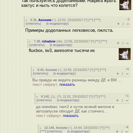
Так пользуйтесь доделанными. Нафига жрать
кактус и ныть что колется?
–1
6.36
,
Аноним
(
-
), 12:52, 22/10/2017 [
^
] [
^^
] [
^^^
]
+
–
[
ответить
]
[
к модератору
]
/
Примеры доделанных легковесов, пжлста.
7.38
,
rshadow
(
ok
), 12:56, 22/10/2017 [
^
] [
^^
] [
^^^
]
+
–
/
[
ответить
]
[
к модератору
]
fluxbox, iw3, awesome тысячи их
+6
8.40
,
Аноним
(
-
), 12:59, 22/10/2017 [
^
] [
^^
] [
^^^
]
+
–
[
ответить
]
[
к модератору
]
/
Вы правда не видите разницы между ДЕ и ВМ ...
текст свёрнут,
показать
+1
9.140
,
J.L.
(
?
), 11:52, 23/10/2017 [
^
] [
^^
] [
^^^
]
+
–
[
ответить
]
[
к модератору
]
/
да опенбокс тинт2 и чуток всякой мелочи в
автозапуске обходит ДЕ как стоячего...
текст свёрнут,
показать
–2
10.146
,
Аноним
(
-
), 14:44, 23/10/2017 [
^
] [
^^
]
+
–
[
^^^
] [
ответить
]
[
к модератору
]
/