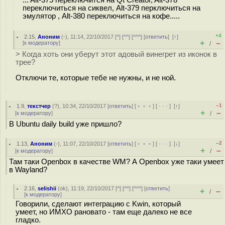
переключиться на сиквел, Alt-379 перключиться на
эмулятор , Alt-380 переключиться на кофе.....
+4
2.15
,
Аноним
(
-
), 11:14, 22/10/2017 [
^
] [
^^
] [
^^^
] [
ответить
]
[
↑
]
+
–
[
к модератору
]
/
> Когда хоть они уберут этот адовый винегрет из иконок в
трее?
Отключи те, которые тебе не нужны, и не ной.
–1
1.9
,
текстчер
(
?
), 10:34, 22/10/2017 [
ответить
] [
﹢﹢﹢
] [
· · ·
]
[
↑
]
+
–
[
к модератору
]
/
В Ubuntu daily build уже пришло?
–2
1.13
,
Аноним
(
-
), 11:07, 22/10/2017 [
ответить
] [
﹢﹢﹢
] [
· · ·
]
[
↓
]
+
–
[
к модератору
]
/
Там таки Openbox в качестве WM? А Openbox уже таки умеет
в Wayland?
2.16
,
selishii
(
ok
), 11:19, 22/10/2017 [
^
] [
^^
] [
^^^
] [
ответить
]
+
–
/
[
к модератору
]
Говорили, сделают интеграцию с Kwin, который
умеет, но ИМХО рановато - там еще далеко не все
гладко.