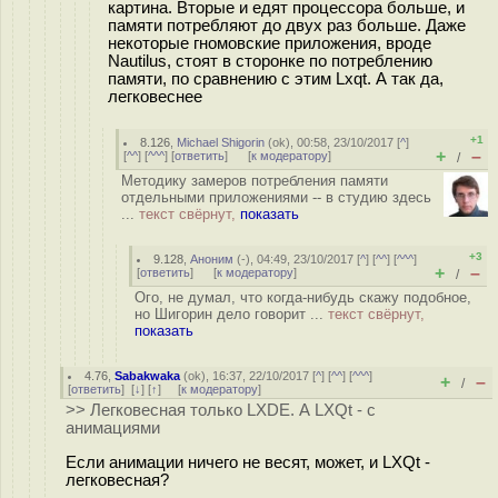
картина. Вторые и едят процессора больше, и
памяти потребляют до двух раз больше. Даже
некоторые гномовские приложения, вроде
Nautilus, стоят в сторонке по потреблению
памяти, по сравнению с этим Lxqt. А так да,
легковеснее
+1
8.126
,
Michael Shigorin
(
ok
), 00:58, 23/10/2017 [
^
]
+
–
[
^^
] [
^^^
] [
ответить
]
[
к модератору
]
/
Методику замеров потребления памяти
отдельными приложениями -- в студию здесь
...
текст свёрнут,
показать
+3
9.128
,
Аноним
(
-
), 04:49, 23/10/2017 [
^
] [
^^
] [
^^^
]
+
–
[
ответить
]
[
к модератору
]
/
Ого, не думал, что когда-нибудь скажу подобное,
но Шигорин дело говорит ...
текст свёрнут,
показать
4.76
,
Sabakwaka
(
ok
), 16:37, 22/10/2017 [
^
] [
^^
] [
^^^
]
+
–
/
[
ответить
]
[
↓
] [
↑
] [
к модератору
]
>> Легковесная только LXDE. А LXQt - с
анимациями
Если анимации ничего не весят, может, и LXQt -
легковесная?