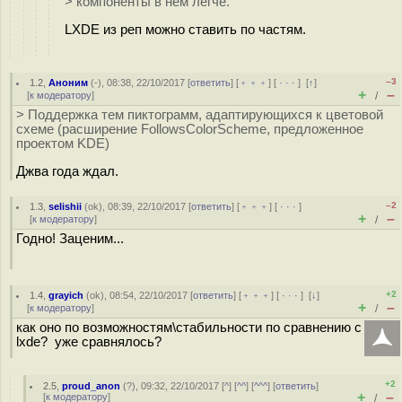
> компоненты в нем легче.
LXDE из реп можно ставить по частям.
–3
1.2
,
Аноним
(
-
), 08:38, 22/10/2017 [
ответить
] [
﹢﹢﹢
] [
· · ·
]
[
↑
]
+
–
[
к модератору
]
/
> Поддержка тем пиктограмм, адаптирующихся к цветовой
схеме (расширение FollowsColorScheme, предложенное
проектом KDE)
Джва года ждал.
–2
1.3
,
selishii
(
ok
), 08:39, 22/10/2017 [
ответить
] [
﹢﹢﹢
] [
· · ·
]
+
–
[
к модератору
]
/
Годно! Заценим...
+2
1.4
,
grayich
(
ok
), 08:54, 22/10/2017 [
ответить
] [
﹢﹢﹢
] [
· · ·
]
[
↓
]
+
–
[
к модератору
]
/
как оно по возможностям\стабильности по сравнению с
lxde? уже сравнялось?
+2
2.5
,
proud_anon
(
?
), 09:32, 22/10/2017 [
^
] [
^^
] [
^^^
] [
ответить
]
+
–
[
к модератору
]
/