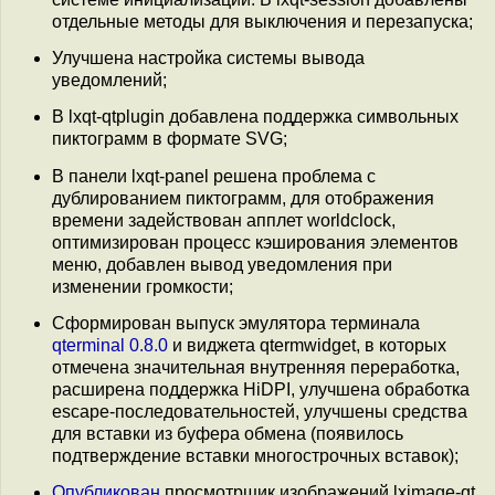
отдельные методы для выключения и перезапуска;
Улучшена настройка системы вывода
уведомлений;
В lxqt-qtplugin добавлена поддержка символьных
пиктограмм в формате SVG;
В панели lxqt-panel решена проблема с
дублированием пиктограмм, для отображения
времени задействован апплет worldclock,
оптимизирован процесс кэширования элементов
меню, добавлен вывод уведомления при
изменении громкости;
Сформирован выпуск эмулятора терминала
qterminal 0.8.0
и виджета qtermwidget, в которых
отмечена значительная внутренняя переработка,
расширена поддержка HiDPI, улучшена обработка
escape-последовательностей, улучшены средства
для вставки из буфера обмена (появилось
подтверждение вставки многострочных вставок);
Опубликован
просмотрщик изображений lximage-qt