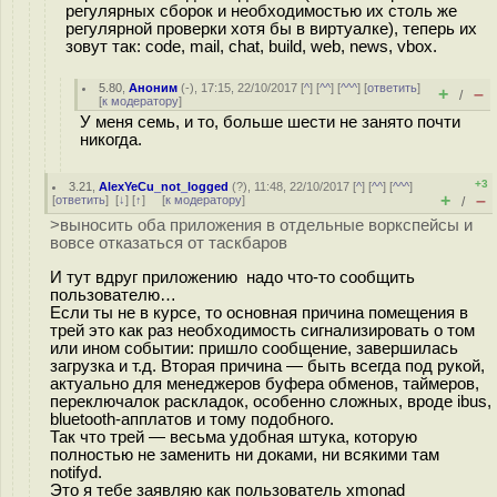
регулярных сборок и необходимостью их столь же
регулярной проверки хотя бы в виртуалке), теперь их
зовут так: code, mail, chat, build, web, news, vbox.
5.80
,
Аноним
(
-
), 17:15, 22/10/2017 [
^
] [
^^
] [
^^^
] [
ответить
]
+
–
/
[
к модератору
]
У меня семь, и то, больше шести не занято почти
никогда.
+3
3.21
,
AlexYeCu_not_logged
(
?
), 11:48, 22/10/2017 [
^
] [
^^
] [
^^^
]
+
–
[
ответить
]
[
↓
] [
↑
] [
к модератору
]
/
>выносить оба приложения в отдельные воркспейсы и
вовсе отказаться от таскбаров
И тут вдруг приложению надо что-то сообщить
пользователю…
Если ты не в курсе, то основная причина помещения в
трей это как раз необходимость сигнализировать о том
или ином событии: пришло сообщение, завершилась
загрузка и т.д. Вторая причина — быть всегда под рукой,
актуально для менеджеров буфера обменов, таймеров,
переключалок раскладок, особенно сложных, вроде ibus,
bluetooth-апплатов и тому подобного.
Так что трей — весьма удобная штука, которую
полностью не заменить ни доками, ни всякими там
notifyd.
Это я тебе заявляю как пользователь xmonad