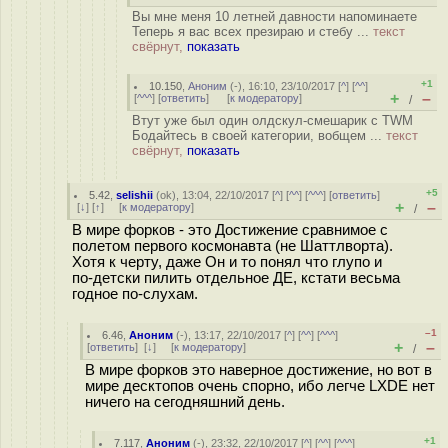
Вы мне меня 10 летней давности напоминаете
Теперь я вас всех презираю и стебу ...
текст
свёрнут,
показать
+1
10.150
,
Аноним
(
-
), 16:10, 23/10/2017 [
^
] [
^^
]
+
–
[
^^^
] [
ответить
]
[
к модератору
]
/
Втут уже был один олдскул-смешарик с TWM
Бодайтесь в своей категории, вобщем ...
текст
свёрнут,
показать
+5
5.42
,
selishii
(
ok
), 13:04, 22/10/2017 [
^
] [
^^
] [
^^^
] [
ответить
]
+
–
[
↓
] [
↑
] [
к модератору
]
/
В мире форков - это Достижение сравнимое с
полетом первого космонaвтa (не Шаттлворта).
Хотя к черту, даже Он и то понял что глупо и
по-детски пилить отдельное ДЕ, кстати весьма
годное по-слухам.
–1
6.46
,
Аноним
(
-
), 13:17, 22/10/2017 [
^
] [
^^
] [
^^^
]
+
–
[
ответить
]
[
↓
] [
к модератору
]
/
В мире форков это наверное достижение, но вот в
мире десктопов очень спорно, ибо легче LXDE нет
ничего на сегодняшний день.
+1
7.117
,
Аноним
(
-
), 23:32, 22/10/2017 [
^
] [
^^
] [
^^^
]