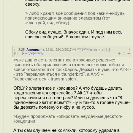
сверху.
> либо хранит все сообщения под каким-нибудь
привлекающим внимание элементом (тот
> же трей, вид сбоку).
Сбоку вид лучше. Значок один. И под ним весь
список сообщений. В хорошем случае...
–2
3.25
,
Аноним
(
-
), 12:01, 22/10/2017 [
^
] [
^^
] [
^^^
] [
ответить
]
[
↓
]
+
–
[
↑
] [
к модератору
]
/
>уже давно есть элегантное и красивое решение:
выносить оба приложения в отдельные воркспейсы и
вовсе отказаться от таскбаров. Держать в уме, что Alt-8 -
- это "переключиться к thunderbird", а Alt-9 --
"переключиться к transmission".
ORLY? элегантное и красивое? А что будешь делать
когда закончатся воркспейсы? Alt-17 чтобы
переключиться на телеграм? Или ты думаешь что "8
приложений хватит всем"©? Ну и так-то в голове лучше-
бы держать полезную инфу а не мусор.
>Будем продолжать копировать неудачные десктоп-
концепции
А ты сам случаем не хомяк-ли, которому ударила в