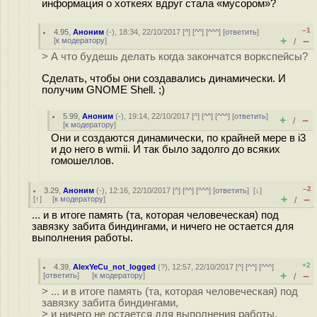
информация о хоткеях вдруг стала «мусором»?
–1
4.95
,
Аноним
(
-
), 18:34, 22/10/2017 [
^
] [
^^
] [
^^^
] [
ответить
]
+
–
[
к модератору
]
/
> А что будешь делать когда закончатся воркспейсы?
Сделать, чтобы они создавались динамически. И
получим GNOME Shell. ;)
5.99
,
Аноним
(
-
), 19:14, 22/10/2017 [
^
] [
^^
] [
^^^
] [
ответить
]
+
–
/
[
к модератору
]
Они и создаются динамически, по крайней мере в i3
и до него в wmii. И так было задолго до всяких
гомошеллов.
–2
3.29
,
Аноним
(
-
), 12:16, 22/10/2017 [
^
] [
^^
] [
^^^
] [
ответить
]
[
↓
]
+
–
[
↑
] [
к модератору
]
/
... и в итоге память (та, которая человеческая) под
завязку забита биндингами, и ничего не остается для
выполнения работы.
+2
4.39
,
AlexYeCu_not_logged
(
?
), 12:57, 22/10/2017 [
^
] [
^^
] [
^^^
]
+
–
[
ответить
]
[
к модератору
]
/
> ... и в итоге память (та, которая человеческая) под
завязку забита биндингами,
> и ничего не остается для выполнения работы.