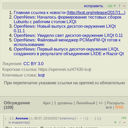
+
–
исправить
/
+53
Главная ссылка к новости (
http://lxqt.org/release/2017/1...
)
OpenNews: Началось формирование тестовых сборок
Lubuntu с рабочим столом LXQt
OpenNews: Новый выпуск десктоп-окружения LXQt
0.11.1
OpenNews: Увидело свет десктоп-окружение LXQt 0.11
OpenNews: Файловый менеджер PCManFM-Qt готов к
использованию
OpenNews: Первый выпуск десктоп-окружения LXQt,
созданного в результате объединения LXDE и Razor-Qt
Лицензия:
CC BY 3.0
Короткая ссылка: https://opennet.ru/47430-lxqt
Ключевые слова:
lxqt
При перепечатке указание ссылки на opennet.ru обязательно
Обсуждение
Ajax
|
1 уровень
|
Линейный
|
+/-
|
Раскрыть
(109)
всё
|
RSS
+20
1.1
,
Аноним
(
-
), 08:37, 22/10/2017 [
ответить
] [
﹢﹢﹢
] [
· · ·
]
[
↓
]
+
–
[
к модератору
]
/