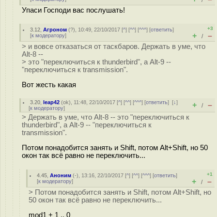
/
Упаси Господи вас послушать!
+3
3.12
,
Агроном
(
?
), 10:49, 22/10/2017 [
^
] [
^^
] [
^^^
] [
ответить
]
+
–
[
к модератору
]
/
> и вовсе отказаться от таскбаров. Держать в уме, что
Alt-8 --
> это "переключиться к thunderbird", а Alt-9 --
"переключиться к transmission".
Вот жесть какая
3.20
,
leap42
(
ok
), 11:48, 22/10/2017 [
^
] [
^^
] [
^^^
] [
ответить
]
[
↓
]
+
–
/
[
к модератору
]
> Держать в уме, что Alt-8 -- это "переключиться к
thunderbird", а Alt-9 -- "переключиться к
transmission".
Потом понадобится занять и Shift, потом Alt+Shift, но 50
окон так всё равно не переключить...
+1
4.45
,
Аноним
(
-
), 13:16, 22/10/2017 [
^
] [
^^
] [
^^^
] [
ответить
]
+
–
[
к модератору
]
/
> Потом понадобится занять и Shift, потом Alt+Shift, но
50 окон так всё равно не переключить...
mod1 + 1 .. 0