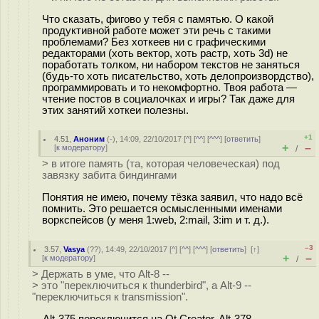
Что сказать, фигово у тебя с памятью. О какой
продуктивной работе может эти речь с такими
проблемами? Без хоткеев ни с графическими
редакторами (хоть вектор, хоть растр, хоть 3d) не
поработать толком, ни набором текстов не заняться
(будь-то хоть писательство, хоть делопроизвордство),
программировать и то некомфортно. Твоя работа —
чтение постов в социалочках и игры? Так даже для
этих занятий хоткеи полезны.
+1
4.51
,
Аноним
(
-
), 14:09, 22/10/2017 [
^
] [
^^
] [
^^^
] [
ответить
]
+
–
[
к модератору
]
/
> в итоге память (та, которая человеческая) под
завязку забита биндингами
Понятия не имею, почему тёзка заявил, что надо всё
помнить. Это решается осмысленными именами
воркспейсов (у меня 1:web, 2:mail, 3:im и т. д.).
–3
3.57
,
Vasya
(
??
), 14:49, 22/10/2017 [
^
] [
^^
] [
^^^
] [
ответить
]
[
↑
]
+
–
[
к модератору
]
/
> Держать в уме, что Alt-8 --
> это "переключиться к thunderbird", а Alt-9 --
"переключиться к transmission".
... Alt-375 переключится на Qt Creator, Alt-378