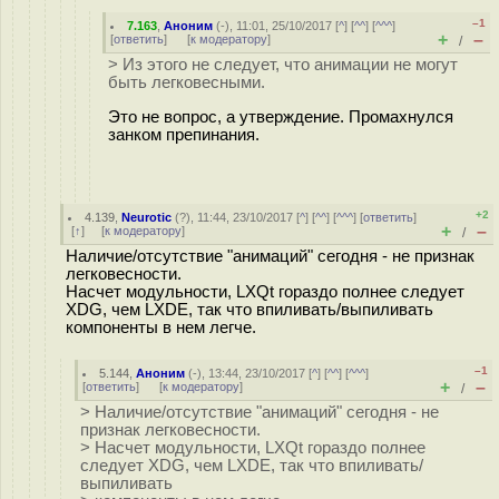
–1
7.163
,
Аноним
(
-
), 11:01, 25/10/2017 [
^
] [
^^
] [
^^^
]
+
–
[
ответить
]
[
к модератору
]
/
> Из этого не следует, что анимации не могут
быть легковесными.
Это не вопрос, а утверждение. Промахнулся
занком препинания.
+2
4.139
,
Neurotic
(
?
), 11:44, 23/10/2017 [
^
] [
^^
] [
^^^
] [
ответить
]
+
–
[
↑
] [
к модератору
]
/
Наличие/отсутствие "анимаций" сегодня - не признак
легковесности.
Насчет модульности, LXQt гораздо полнее следует
XDG, чем LXDE, так что впиливать/выпиливать
компоненты в нем легче.
–1
5.144
,
Аноним
(
-
), 13:44, 23/10/2017 [
^
] [
^^
] [
^^^
]
+
–
[
ответить
]
[
к модератору
]
/
> Наличие/отсутствие "анимаций" сегодня - не
признак легковесности.
> Насчет модульности, LXQt гораздо полнее
следует XDG, чем LXDE, так что впиливать/
выпиливать