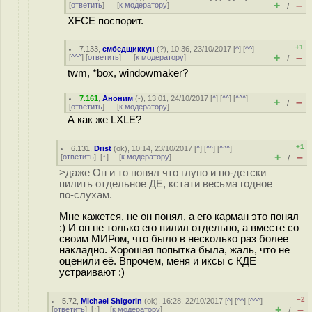
+
–
[
ответить
]
[
к модератору
]
/
XFCE поспорит.
+1
7.133
,
ембедщиккун
(
?
), 10:36, 23/10/2017 [
^
] [
^^
]
+
–
[
^^^
] [
ответить
]
[
к модератору
]
/
twm, *box, windowmaker?
7.161
,
Аноним
(
-
), 13:01, 24/10/2017 [
^
] [
^^
] [
^^^
]
+
–
/
[
ответить
]
[
к модератору
]
А как же LXLE?
+1
6.131
,
Drist
(
ok
), 10:14, 23/10/2017 [
^
] [
^^
] [
^^^
]
+
–
[
ответить
]
[
↑
] [
к модератору
]
/
>даже Он и то понял что глупо и по-детски
пилить отдельное ДЕ, кстати весьма годное
по-слухам.
Мне кажется, не он понял, а его карман это понял
:) И он не только его пилил отдельно, а вместе со
своим МИРом, что было в несколько раз более
накладно. Хорошая попытка была, жаль, что не
оценили её. Впрочем, меня и иксы с КДЕ
устраивают :)
–2
5.72
,
Michael Shigorin
(
ok
), 16:28, 22/10/2017 [
^
] [
^^
] [
^^^
]
+
–
[
ответить
]
[
↑
] [
к модератору
]
/