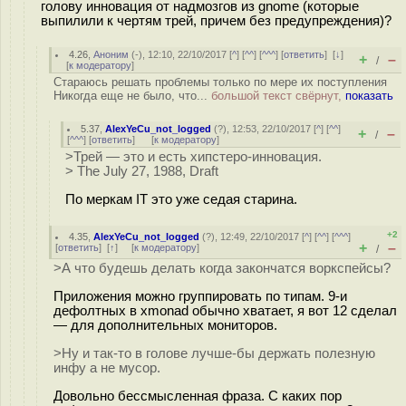
голову инновация от надмозгов из gnome (которые
выпилили к чертям трей, причем без предупреждения)?
4.26
,
Аноним
(
-
), 12:10, 22/10/2017 [
^
] [
^^
] [
^^^
] [
ответить
]
[
↓
]
+
–
/
[
к модератору
]
Стараюсь решать проблемы только по мере их поступления
Никогда еще не было, что...
большой текст свёрнут,
показать
5.37
,
AlexYeCu_not_logged
(
?
), 12:53, 22/10/2017 [
^
] [
^^
]
+
–
/
[
^^^
] [
ответить
]
[
к модератору
]
>Трей — это и есть хипстеро-инновация.
> The July 27, 1988, Draft
По меркам IT это уже седая старина.
+2
4.35
,
AlexYeCu_not_logged
(
?
), 12:49, 22/10/2017 [
^
] [
^^
] [
^^^
]
+
–
[
ответить
]
[
↑
] [
к модератору
]
/
>А что будешь делать когда закончатся воркспейсы?
Приложения можно группировать по типам. 9-и
дефолтных в xmonad обычно хватает, я вот 12 сделал
— для дополнительных мониторов.
>Ну и так-то в голове лучше-бы держать полезную
инфу а не мусор.
Довольно бессмысленная фраза. С каких пор