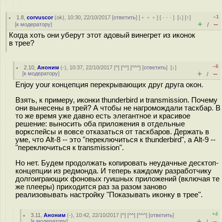
–1
1.8
,
corvuscor
(
ok
), 10:30, 22/10/2017 [
ответить
] [
﹢﹢﹢
] [
· · ·
]
[
↓
] [
↑
]
+
–
[
к модератору
]
/
Когда хоть они уберут этот адовый винегрет из иконок
в трее?
–6
2.10
,
Аноним
(
-
), 10:37, 22/10/2017 [
^
] [
^^
] [
^^^
] [
ответить
]
[
↓
]
+
–
[
к модератору
]
/
Enjoy your концепция перекрывающих друг друга окон.
Взять, к примеру, иконки thunderbird и transmission. Почему
они вынесены в трей? А чтобы не нагромождали таскбар. В
то же время уже давно есть элегантное и красивое
решение: выносить оба приложения в отдельные
воркспейсы и вовсе отказаться от таскбаров. Держать в
уме, что Alt-8 -- это "переключиться к thunderbird", а Alt-9 --
"переключиться к transmission".
Но нет. Будем продолжать копировать неудачные десктоп-
концепции из редмонда. И теперь каждому разработчику
долгоиграющих фоновых гуишных приложений (включая те
же плееры) приходится раз за разом заново
реализовывать настройку "Показывать иконку в трее".
+4
3.11
,
Аноним
(
-
), 10:42, 22/10/2017 [
^
] [
^^
] [
^^^
] [
ответить
]
+
–
[
к модератору
]