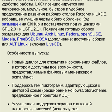
удобство работы. LXQt позиционируется как
легковесное, модульное, быстрое и удобное
продолжение развития рабочих столов Razor-qt и LXDE,
вобравшее лучшие черты обеих оболочек. Код
размещён
на GitHub и поставляется под лицензиями
GPL 2.0+ и LGPL 2.1+. Появление готовых сборок
ожидается для
Ubuntu
,
Arch Linux
,
Fedora
,
openSUSE
,
Mageia
,
FreeBSD
,
ROSA
(дополнение: доступны сборки
для
ALT Linux
, включая
LiveCD
).
Особенности выпуска:
Новый диалог для открытия и сохранения файлов,
в котором доступны все возможности,
предоставляемые файловым менеджером
pcmanfm-qt;
Поддержка тем пиктограмм, адаптирующихся к
цветовой схеме (расширение FollowsColorScheme,
предложенное проектом KDE);
Улучшенная поддержка экранов с высокой
плотностью пикселей (используется