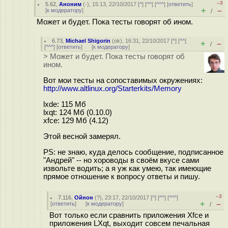
–3
5.62
,
Аноним
(
-
), 15:13, 22/10/2017 [
^
] [
^^
] [
^^^
] [
ответить
]
+
–
[
к модератору
]
/
Может и будет. Пока тесты говорят об ином.
6.73
,
Michael Shigorin
(
ok
), 16:31, 22/10/2017 [
^
] [
^^
]
+
–
/
[
^^^
] [
ответить
]
[
к модератору
]
> Может и будет. Пока тесты говорят об
ином.
Вот мои тесты на сопоставимых окружениях:
http://www.altlinux.org/Starterkits/Memory
lxde: 115 Мб
lxqt: 124 Мб (0.10.0)
xfce: 129 Мб (4.12)
Этой весной замерял.
PS: не знаю, куда делось сообщение, подписанное
"Андрей" -- но хороводы в своём вкусе сами
извольте водить; а я уж как умею, так имеющие
прямое отношение к вопросу ответы и пишу.
–3
7.116
,
Ойнон
(
?
), 23:17, 22/10/2017 [
^
] [
^^
] [
^^^
]
+
–
[
ответить
]
[
к модератору
]
/
Вот только если сравнить приложения Xfce и
приложения LXqt, выходит совсем печальная