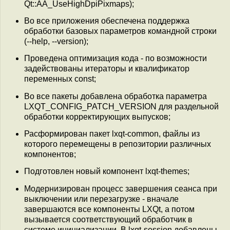
Qt::AA_UseHighDpiPixmaps);
Во все приложения обеспечена поддержка
обработки базовых параметров командной строки
(--help, --version);
Проведена оптимизация кода - по возможности
задействованы итераторы и квалификатор
переменных const;
Во все пакеты добавлена обработка параметра
LXQT_CONFIG_PATCH_VERSION для раздельной
обработки корректирующих выпусков;
Расформирован пакет lxqt-common, файлы из
которого перемещены в репозитории различных
компонентов;
Подготовлен новый компонент lxqt-themes;
Модернизирован процесс завершения сеанса при
выключении или перезагрузке - вначале
завершаются все компоненты LXQt, а потом
вызывается соответствующий обработчик в
системе инициализации. В lxqt-session добавлены