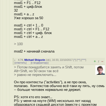
mod1 + F1 .. F12
mod1 + циф.блок
32
mod1 + a .. z
Уже хорошо за 50
mod1 + ctrl + 1 .. 0
mod1 + ctrl + F1 .. F12
mod1 + ctrl + циф. блок
mod1 + ctrl + a .. z
> 100
mod2 + начинай сначала
4.74
,
Michael Shigorin
(
ok
), 16:33, 22/10/2017 [
^
] [
^^
] [
^^^
]
+
–
/
[
ответить
]
[
к модератору
]
> Потом понадобится занять и Shift, потом
Alt+Shift, но 50 окон так всё
> равно не переключить...
Он про контексты ("activities"), а не про окна,
полагаю. Контекстов обычно всё-таки ну пять, ну семь
-- больше человек нормально не держит.
PS: хотя кто его знает...
PS: у меня на ноуте (WM) несколько лет назад
образовался седьмой десктоп (вместе с проектом