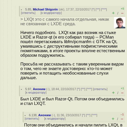
+5
5.85
,
Michael Shigorin
(
ok
), 17:37, 22/10/2017 [
^
] [
^^
] [
^^^
]
+
–
[
ответить
]
[
к модератору
]
/
> LXQt это с самого начала отдельная, никак
не связанная с LXDE среда.
Ничего подобного. LXQt как раз возник на стыке
LXDE и Razor-qt (я его собирал тогда) -- PCMan
пошёл перетаскивать libfm/pcmanfm с GTK на Qt,
умаявшись с деструктивными пофигистическими
гномятниками, в итоге проекты вполне естественным
образом подружились.
Просьба не рассказывать с таким уверенным видом
о том, чего не знаете достоверно: кто-то может
поверить и потащить необоснованные слухи
дальше.
+1
5.97
,
Аноним
(
-
), 18:44, 22/10/2017 [
^
] [
^^
] [
^^^
] [
ответить
]
+
–
[
к модератору
]
/
Был LXDE и был Razor-Qt. Потом они объединились
и стал LXQT.
–1
6.138
,
Аноним
(
-
), 11:36, 23/10/2017 [
^
] [
^^
] [
^^^
]
+
–
[
ответить
]
[
к модератору
]
/
Потом они объединились и начали пилить LXQt, в