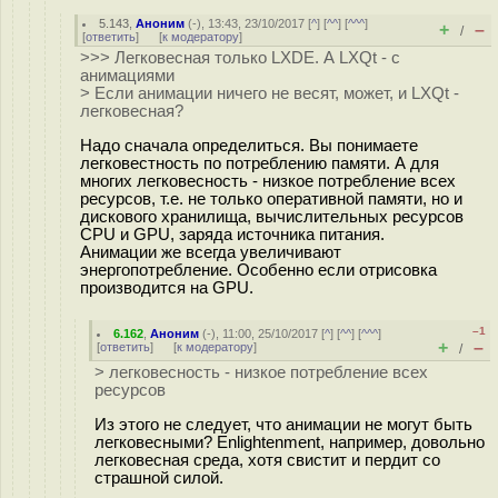
5.143
,
Аноним
(
-
), 13:43, 23/10/2017 [
^
] [
^^
] [
^^^
]
+
–
/
[
ответить
]
[
к модератору
]
>>> Легковесная только LXDE. А LXQt - с
анимациями
> Если анимации ничего не весят, может, и LXQt -
легковесная?
Надо сначала определиться. Вы понимаете
легковестность по потреблению памяти. А для
многих легковесность - низкое потребление всех
ресурсов, т.е. не только оперативной памяти, но и
дискового хранилища, вычислительных ресурсов
CPU и GPU, заряда источника питания.
Анимации же всегда увеличивают
энергопотребление. Особенно если отрисовка
производится на GPU.
–1
6.162
,
Аноним
(
-
), 11:00, 25/10/2017 [
^
] [
^^
] [
^^^
]
+
–
[
ответить
]
[
к модератору
]
/
> легковесность - низкое потребление всех
ресурсов
Из этого не следует, что анимации не могут быть
легковесными? Enlightenment, например, довольно
легковесная среда, хотя свистит и пердит со
страшной силой.