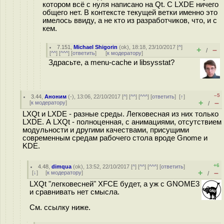
котором всё с нуля написано на Qt. С LXDE ничего
общего нет. В контексте текущей ветки именно это
имелось ввиду, а не кто из разработчиков, что, и с
кем.
7.151
,
Michael Shigorin
(
ok
), 18:18, 23/10/2017 [
^
]
+
–
/
[
^^
] [
^^^
] [
ответить
]
[
к модератору
]
Здрасьте, а menu-cache и libsysstat?
–5
3.44
,
Аноним
(
-
), 13:06, 22/10/2017 [
^
] [
^^
] [
^^^
] [
ответить
]
[
↑
]
+
–
[
к модератору
]
/
LXQt и LXDE - разные среды. Легковесная из них только
LXDE. А LXQt - полноценная, с анимациями, отсутствием
модульности и другими качествами, присущими
современным средам рабочего стола вроде Gnome и
KDE.
+6
4.48
,
dimqua
(
ok
), 13:52, 22/10/2017 [
^
] [
^^
] [
^^^
] [
ответить
]
+
–
[
↓
] [
к модератору
]
/
LXQt "легковесней" XFCE будет, а уж с GNOME3
и сравнивать нет смысла.
См. ссылку ниже.