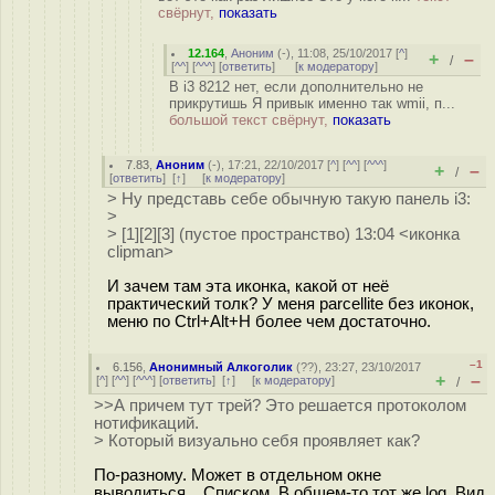
свёрнут,
показать
12.164
,
Аноним
(
-
), 11:08, 25/10/2017 [
^
]
+
–
/
[
^^
] [
^^^
] [
ответить
]
[
к модератору
]
В i3 8212 нет, если дополнительно не
прикрутишь Я привык именно так wmii, п...
большой текст свёрнут,
показать
7.83
,
Аноним
(
-
), 17:21, 22/10/2017 [
^
] [
^^
] [
^^^
]
+
–
/
[
ответить
]
[
↑
] [
к модератору
]
> Ну представь себе обычную такую панель i3:
>
> [1][2][3] (пустое пространство) 13:04 <иконка
clipman>
И зачем там эта иконка, какой от неё
практический толк? У меня parcellite без иконок,
меню по Ctrl+Alt+H более чем достаточно.
–1
6.156
,
Анонимный Алкоголик
(
??
), 23:27, 23/10/2017
+
–
[
^
] [
^^
] [
^^^
] [
ответить
]
[
↑
] [
к модератору
]
/
>>А причем тут трей? Это решается протоколом
нотификаций.
> Который визуально себя проявляет как?
По-разному. Может в отдельном окне
выводиться... Списком. В общем-то тот же log. Вид