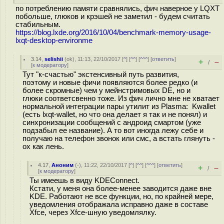
по потреблению памяти сравнялись, фич наверное у LQXT
побольше, глюков и крэшей не заметил - будем считать
стабильным.
https://blog.lxde.org/2016/10/04/benchmark-memory-usage-
lxqt-desktop-environme
3.14
,
selishii
(
ok
), 11:13, 22/10/2017 [
^
] [
^^
] [
^^^
] [
ответить
]
+
–
/
[
к модератору
]
Тут "к-счастью" экстенсивный путь развития,
поэтому и новые фичи появляются более редко (и
более скромные) чем у мейнстримовых DE, но и
глюки соответсвенно тоже. Из фич лично мне не хватает
нормальной интеграции пары утилит из Plasma: Kwallet
(есть lxqt-wallet, но что она делает я так и не понял) и
синхронизации сообщений с андроид смартом (уже
подзабыл ее название). А то вот иногда лежу себе и
получаю на телефон звонок или смс, а встать глянуть -
ох как лень.
4.17
,
Аноним
(
-
), 11:22, 22/10/2017 [
^
] [
^^
] [
^^^
] [
ответить
]
+
–
/
[
к модератору
]
Ты имеешь в виду KDEConnect.
Кстати, у меня она более-менее заводится даже вне
KDE. Работают не все функции, но, по крайней мере,
уведомления отображала исправно даже в составе
Xfce, через Xfce-шную уведомлялку.