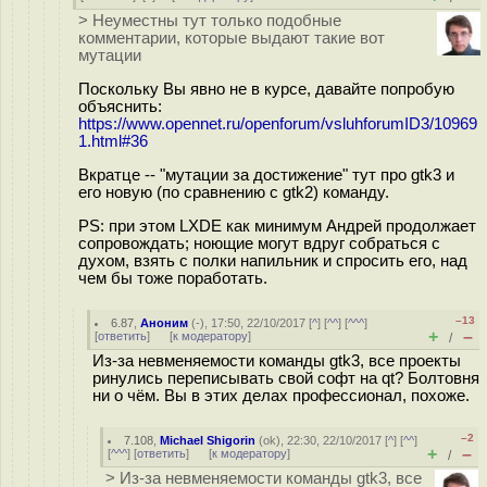
> Неуместны тут только подобные
комментарии, которые выдают такие вот
мутации
Поскольку Вы явно не в курсе, давайте попробую
объяснить:
https://www.opennet.ru/openforum/vsluhforumID3/10969
1.html#36
Вкратце -- "мутации за достижение" тут про gtk3 и
его новую (по сравнению с gtk2) команду.
PS: при этом LXDE как минимум Андрей продолжает
сопровождать; ноющие могут вдруг собраться с
духом, взять с полки напильник и спросить его, над
чем бы тоже поработать.
–13
6.87
,
Аноним
(
-
), 17:50, 22/10/2017 [
^
] [
^^
] [
^^^
]
+
–
[
ответить
]
[
к модератору
]
/
Из-за невменяемости команды gtk3, все проекты
ринулись переписывать свой софт на qt? Болтовня
ни о чём. Вы в этих делах профессионал, похоже.
–2
7.108
,
Michael Shigorin
(
ok
), 22:30, 22/10/2017 [
^
] [
^^
]
+
–
[
^^^
] [
ответить
]
[
к модератору
]
/
> Из-за невменяемости команды gtk3, все