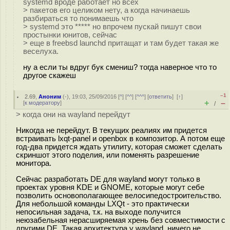
systemd вроде работает но всех
> пакетов его целиком нету, а когда начинаешь
разбираться то понимаешь что
> systemd это ***** но впрочем пускай пишут свои
простынки юнитов, сейчас
> еще в freebsd launchd притащат и там будет такая же
веселуха.
ну а если ты вдруг бук смениш? тогда наверное что то
другое скажеш
–1
2.69
,
Аноним
(
-
), 19:03, 25/09/2016 [
^
] [
^^
] [
^^^
] [
ответить
]
[
↑
]
+
–
[
к модератору
]
/
> когда они на wayland перейдут
Никогда не перейдут. В текущих реалиях им придется
встраивать lxqt-panel и openbox в композитор. А потом еще
год-два придется ждать утилиту, которая сможет сделать
скриншот этого поделия, или поменять разрешение
монитора.
Сейчас разработать DE для wayland могут только в
проектах уровня KDE и GNOME, которые могут себе
позволить основополагающее велосипедостроительство.
Для небольшой команды LXQt - это практически
непосильная задача, т.к. на выходе получится
неюзабельная нерасширяемая хрень без совместимости с
другими DE. Такая архитектура у wayland, ничего не