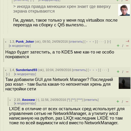
/
> иногда правда менюшки хрен знает где вверху
экрана открываются
Гм, думал, такое только у меня под virtualbox после
переезда на сборку с Qt5 вылезло...
–4
1.3
,
Punk_Joker
(
ok
), 09:50, 24/09/2016 [
ответить
] [
﹢﹢﹢
] [
· · ·
]
[
↑
]
+
–
[
к модератору
]
/
Надо будет затестить, а то KDE5 мне как-то не особо
понравился
1.4
,
Sunderland93
(
ok
), 10:04, 24/09/2016 [
ответить
] [
﹢﹢﹢
] [
· · ·
]
+
–
/
[
↓
] [
к модератору
]
Там добавили GUI для Network Manager? Последний
раз юзал - там была какая-то непонятная хрень для
настройки сети
2.15
,
Аноним
(
-
), 11:56, 24/09/2016 [
^
] [
^^
] [
^^^
] [
ответить
]
+
–
/
[
к модератору
]
LXDE в отличие от всех остальных сред использует для
управления сетью не NetworkManager, а утилиту wicd
написанную на python, раз LXQt наследник LXDE то там
тоже по всей видимости wicd вместо NetworkManager.