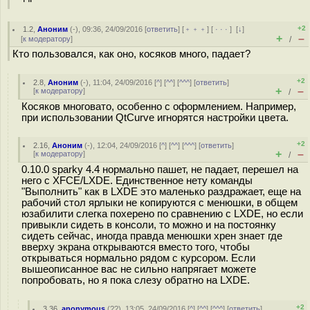
+2
1.2
,
Аноним
(
-
), 09:36, 24/09/2016 [
ответить
] [
﹢﹢﹢
] [
· · ·
]
[
↓
]
+
–
[
к модератору
]
/
Кто пользовался, как оно, косяков много, падает?
+2
2.8
,
Аноним
(
-
), 11:04, 24/09/2016 [
^
] [
^^
] [
^^^
] [
ответить
]
+
–
[
к модератору
]
/
Косяков многовато, особенно с оформлением. Например,
при использовании QtCurve игнорятся настройки цвета.
+2
2.16
,
Аноним
(
-
), 12:04, 24/09/2016 [
^
] [
^^
] [
^^^
] [
ответить
]
+
–
[
к модератору
]
/
0.10.0 sparky 4.4 нормально пашет, не падает, перешел на
него с XFCE/LXDE. Единственное нету команды
"Выполнить" как в LXDE это маленько раздражает, еще на
рабочий стол ярлыки не копируются с менюшки, в общем
юзабилити слегка похерено по сравнению с LXDE, но если
привыкли сидеть в консоли, то можно и на постоянку
сидеть сейчас, иногда правда менюшки хрен знает где
вверху экрана открываются вместо того, чтобы
открываться нормально рядом с курсором. Если
вышеописанное вас не сильно напрягает можете
попробовать, но я пока слезу обратно на LXDE.
+2
3.36
,
anonymous
(
??
), 13:05, 24/09/2016 [
^
] [
^^
] [
^^^
] [
ответить
]