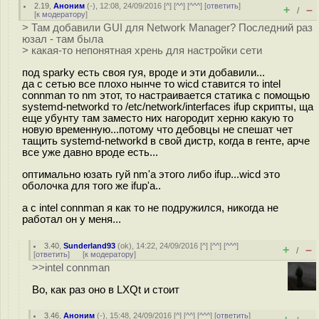
2.19
,
Аноним
(
-
), 12:08, 24/09/2016 [
^
] [
^^
] [
^^^
] [
ответить
]
+
–
/
[
к модератору
]
> Там добавили GUI для Network Manager? Последний раз
юзал - там была
> какая-то непонятная хрень для настройки сети
под sparky есть своя гуя, вроде и эти добавили...
да с сетью все плохо нынче то wicd ставится то intel
connman то nm этот, то настраивается статика с помощью
systemd-networkd то /etc/network/interfaces ifup скрипты, ща
еще убунту там заместо них нагородит херню какую то
новую временную...потому что дебовцы не спешат чет
тащить systemd-networkd в свой дистр, когда в генте, арче
все уже давно вроде есть...
оптимально юзать гуй nm'a этого либо ifup...wicd это
оболочка для того же ifup'а..
а с intel connman я как то не подружился, никогда не
работал он у меня...
3.40
,
Sunderland93
(
ok
), 14:22, 24/09/2016 [
^
] [
^^
] [
^^^
]
+
–
/
[
ответить
]
[
к модератору
]
>>intel connman
Во, как раз оно в LXQt и стоит
3.46
,
Аноним
(
-
), 15:48, 24/09/2016 [
^
] [
^^
] [
^^^
] [
ответить
]