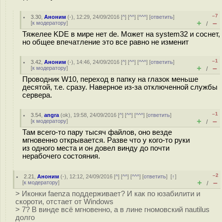
–7
3.30
,
Аноним
(
-
), 12:29, 24/09/2016 [
^
] [
^^
] [
^^^
] [
ответить
]
+
–
[
к модератору
]
/
Тяжелее KDE в мире нет de. Может на system32 и соснет,
но общее впечатление это все равно не изменит
–1
3.42
,
Аноним
(
-
), 14:46, 24/09/2016 [
^
] [
^^
] [
^^^
] [
ответить
]
+
–
[
к модератору
]
/
Проводник W10, переход в папку на глазок меньше
десятой, т.е. сразу. Наверное из-за отключенной службы
сервера.
–1
3.54
,
angra
(
ok
), 19:58, 24/09/2016 [
^
] [
^^
] [
^^^
] [
ответить
]
+
–
[
к модератору
]
/
Там всего-то пару тысяч файлов, оно везде
мгновенно открывается. Разве что у кого-то руки
из одного места и он довел винду до почти
нерабочего состояния.
–2
2.21
,
Аноним
(
-
), 12:12, 24/09/2016 [
^
] [
^^
] [
^^^
] [
ответить
]
[
↑
]
+
–
[
к модератору
]
/
> Иконки faenza поддерживает? И как по юзабилити и
скороти, отстает от Windows
> 7? В винде всё мгновенно, а в лине гномовский nautilus
долго