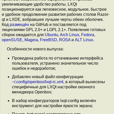
увеличивающие удобство работы. LXQt
позиционируется как легковесное, модульное, быстрое
и удобное продолжение развития рабочих столов Razor-
qt и LXDE, вобравшее лучшие черты обеих оболочек.
Код
размещён
на GitHub и поставляется под
лицензиями GPL 2.0+ и LGPL 2.1+. Появление готовых
сборок ожидается для
Ubuntu
,
Arch Linux
,
Fedora
,
openSUSE
,
Mageia
,
FreeBSD
,
ROSA
и
ALT Linux
.
Особенности нового выпуска:
Проведена работа по оттачиванию интерфейса
пользователя, устранено значительное число
ошибок и недоработок;
Добавлен новый файл конфигурации
~/.config/openbox/lxqt-rc.xml
, в который вынесены
специфичные для LXQt настройки оконного
менеджера Openbox;
В набор конфигураторов lxqt-config включён
инструмент для настройки яркости экрана;