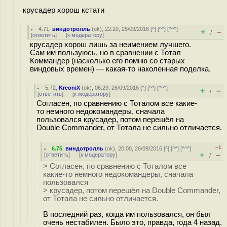
крусадер хорош кстати
4.71
,
виндотролль
(
ok
), 22:20, 25/09/2016 [
^
] [
^^
] [
^^^
]
+
–
/
[
ответить
]
[
к модератору
]
крусадер хорош лишь за неимением лучшего.
Сам им пользуюсь, но в сравнении с Тотал
Коммандер (насколько его помню со старых
виндовых времен) — какая-то наколенная поделка.
5.72
,
KreoniX
(
ok
), 06:29, 26/09/2016 [
^
] [
^^
] [
^^^
]
+
–
/
[
ответить
]
[
к модератору
]
Согласен, по сравнению с Тоталом все какие-
то немного недокомандеры, сначала
пользовался крусадер, потом перешёл на
Double Commander, от Тотала не сильно отличается.
–1
6.75
,
виндотролль
(
ok
), 20:00, 26/09/2016 [
^
] [
^^
] [
^^^
]
+
–
[
ответить
]
[
к модератору
]
/
> Согласен, по сравнению с Тоталом все
какие-то немного недокомандеры, сначала
пользовался
> крусадер, потом перешёл на Double Commander,
от Тотала не сильно отличается.
В последний раз, когда им пользовался, он был
очень нестабилен. Было это, правда, года 4 назад.