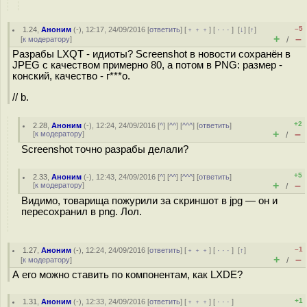
–5
1.24
,
Аноним
(
-
), 12:17, 24/09/2016 [
ответить
] [
﹢﹢﹢
] [
· · ·
]
[
↓
] [
↑
]
+
–
[
к модератору
]
/
Разрабы LXQT - идиоты? Screenshot в новости сохранён в
JPEG с качеством примерно 80, а потом в PNG: размер -
конский, качество - г***о.
// b.
+2
2.28
,
Аноним
(
-
), 12:24, 24/09/2016 [
^
] [
^^
] [
^^^
] [
ответить
]
+
–
[
к модератору
]
/
Screenshot точно разрабы делали?
+5
2.33
,
Аноним
(
-
), 12:43, 24/09/2016 [
^
] [
^^
] [
^^^
] [
ответить
]
+
–
[
к модератору
]
/
Видимо, товарища пожурили за скриншот в jpg — он и
пересохранил в png. Лол.
–1
1.27
,
Аноним
(
-
), 12:24, 24/09/2016 [
ответить
] [
﹢﹢﹢
] [
· · ·
]
[
↑
]
+
–
[
к модератору
]
/
А его можно ставить по компонентам, как LXDE?
+1
1.31
,
Аноним
(
-
), 12:33, 24/09/2016 [
ответить
] [
﹢﹢﹢
] [
· · ·
]