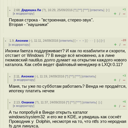
+1
2.68
,
Дядюшка Ли
(
?
), 16:29, 25/09/2016 [
^
] [
^^
] [
^^^
] [
ответить
]
[
↑
]
+
–
[
к модератору
]
/
Первая строка - "встроенная, стерео-звук".
Вторая - "наушники"
–20
1.9
,
Аноним
(
-
), 11:11, 24/09/2016 [
ответить
] [
﹢﹢﹢
] [
· · ·
]
[
↓
] [
↑
]
+
–
[
к модератору
]
/
Иконки faenza поддерживает? И как по юзабилити и скороти,
отстает от Windows 7? В винде всё мгновенно, а в лине
гномовский nautilus долго думает на открытии каждого нового
каталога. Как себя ведет файловый менеджер в LXQt 0.11?
+3
2.11
,
Аноним
(
-
), 11:19, 24/09/2016 [
^
] [
^^
] [
^^^
] [
ответить
]
+
–
[
к модератору
]
/
Маня, ты уже по субботам работаегь? Венда не продаётся,
ипотеку платить нечем
+6
2.13
,
Онаним
(
?
), 11:37, 24/09/2016 [
^
] [
^^
] [
^^^
] [
ответить
]
[
↓
]
+
–
[
к модератору
]
/
А ты попробуй в Винде открыть каталог
windows/system32 и его же в KDE, и увидишь как соснёт
Проводник у Dolphin, несмотря на то, что ntfs это неродная
fs для линукса.