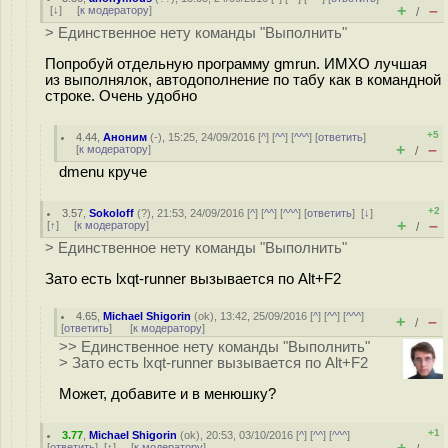
+
–
[
↓
] [
к модератору
]
/
> Единственное нету команды "Выполнить"
Попробуй отдельную программу gmrun. ИМХО лучшая
из выполнялок, автодополнение по табу как в командной
строке. Очень удобно
+5
4.44
,
Аноним
(
-
), 15:25, 24/09/2016 [
^
] [
^^
] [
^^^
] [
ответить
]
+
–
[
к модератору
]
/
dmenu круче
+2
3.57
,
Sokoloff
(
?
), 21:53, 24/09/2016 [
^
] [
^^
] [
^^^
] [
ответить
]
[
↓
]
+
–
[
↑
] [
к модератору
]
/
> Единственное нету команды "Выполнить"
Зато есть lxqt-runner вызывается по Alt+F2
4.65
,
Michael Shigorin
(
ok
), 13:42, 25/09/2016 [
^
] [
^^
] [
^^^
]
+
–
/
[
ответить
]
[
к модератору
]
>> Единственное нету команды "Выполнить"
> Зато есть lxqt-runner вызывается по Alt+F2
Может, добавите и в менюшку?
+1
3.77
,
Michael Shigorin
(
ok
), 20:53, 03/10/2016 [
^
] [
^^
] [
^^^
]
+
–
[
ответить
]
[
↑
] [
к модератору
]