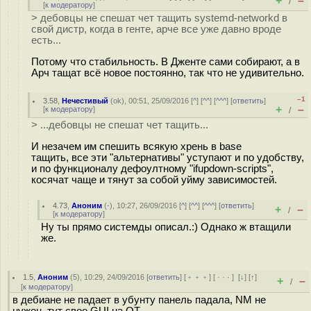
+
–
/
[
к модератору
]
> дебовцы не спешат чет тащить systemd-networkd в
свой дистр, когда в генте, арче все уже давно вроде
есть...
Потому что стабильность. В Дженте сами собирают, а в
Арч тащат всё новое постоянно, так что не удивительно.
–1
3.58
,
Нечестивый
(
ok
), 00:51, 25/09/2016 [
^
] [
^^
] [
^^^
] [
ответить
]
+
–
[
к модератору
]
/
> ...дебовцы не спешат чет тащить...
И незачем им спешить всякую хрень в base
тащить, все эти "альтернативы" уступают и по удобству,
и по функционалу дефоултному "ifupdown-scripts",
косячат чаще и тянут за собой уйму зависимостей.
4.73
,
Аноним
(
-
), 10:27, 26/09/2016 [
^
] [
^^
] [
^^^
] [
ответить
]
+
–
/
[
к модератору
]
Ну ты прямо системды описал.:) Однако ж втащили
же.
1.5
,
Аноним
(
5
), 10:29, 24/09/2016 [
ответить
] [
﹢﹢﹢
] [
· · ·
]
[
↓
] [
↑
]
+
–
/
[
к модератору
]
в дебиане не падает в убунту панель падала, NM не