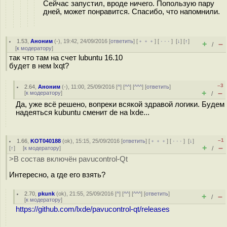
Сейчас запустил, вроде ничего. Попользую пару
дней, может понравится. Спасибо, что напомнили.
1.53
,
Аноним
(
-
), 19:42, 24/09/2016 [
ответить
] [
﹢﹢﹢
] [
· · ·
]
[
↓
] [
↑
]
+
–
/
[
к модератору
]
так что там на счет lubuntu 16.10
будет в нем lxqt?
–3
2.64
,
Аноним
(
-
), 11:00, 25/09/2016 [
^
] [
^^
] [
^^^
] [
ответить
]
+
–
[
к модератору
]
/
Да, уже всё решено, вопреки всякой здравой логики. Будем
надеяться kubuntu сменит de на lxde...
–1
1.66
,
KOT040188
(
ok
), 15:15, 25/09/2016 [
ответить
] [
﹢﹢﹢
] [
· · ·
]
[
↓
]
+
–
[
↑
] [
к модератору
]
/
>В состав включён pavucontrol-Qt
Интересно, а где его взять?
2.70
,
pkunk
(
ok
), 21:55, 25/09/2016 [
^
] [
^^
] [
^^^
] [
ответить
]
+
–
/
[
к модератору
]
https://github.com/lxde/pavucontrol-qt/releases