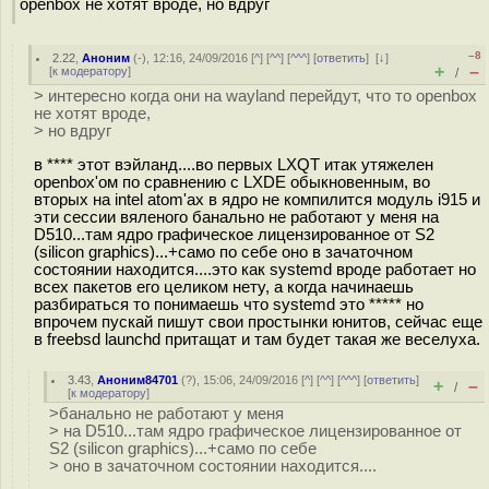
openbox не хотят вроде, но вдруг
–8
2.22
,
Аноним
(
-
), 12:16, 24/09/2016 [
^
] [
^^
] [
^^^
] [
ответить
]
[
↓
]
+
–
[
к модератору
]
/
> интересно когда они на wayland перейдут, что то openbox
не хотят вроде,
> но вдруг
в **** этот вэйланд....во первых LXQT итак утяжелен
openbox'ом по сравнению с LXDE обыкновенным, во
вторых на intel atom'ах в ядро не компилится модуль i915 и
эти сессии вяленого банально не работают у меня на
D510...там ядро графическое лицензированное от S2
(silicon graphics)...+само по себе оно в зачаточном
состоянии находится....это как systemd вроде работает но
всех пакетов его целиком нету, а когда начинаешь
разбираться то понимаешь что systemd это ***** но
впрочем пускай пишут свои простынки юнитов, сейчас еще
в freebsd launchd притащат и там будет такая же веселуха.
3.43
,
Аноним84701
(
?
), 15:06, 24/09/2016 [
^
] [
^^
] [
^^^
] [
ответить
]
+
–
/
[
к модератору
]
>банально не работают у меня
> на D510...там ядро графическое лицензированное от
S2 (silicon graphics)...+само по себе
> оно в зачаточном состоянии находится....