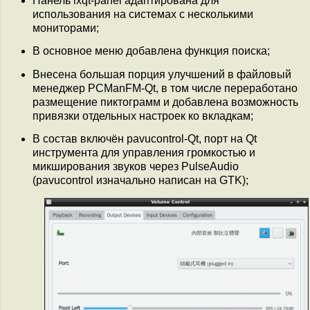
Панель lxqt-panel адаптирована для
использования на системах с несколькими
мониторами;
В основное меню добавлена функция поиска;
Внесена большая порция улучшений в файловый
менеджер PCManFM-Qt, в том числе переработано
размещение пиктограмм и добавлена возможность
привязки отдельных настроек ко вкладкам;
В состав включён pavucontrol-Qt, порт на Qt
инструмента для управления громкостью и
микширования звуков через PulseAudio
(pavucontrol изначально написан на GTK);