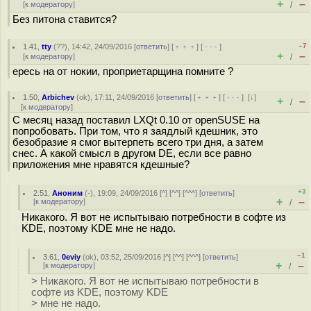
+
–
[
к модератору
]
/
Без питона ставится?
–7
1.41
,
tty
(
??
), 14:42, 24/09/2016 [
ответить
] [
﹢﹢﹢
] [
· · ·
]
+
–
[
к модератору
]
/
ересь на от нокии, проприетарщина помните ?
1.50
,
Arbichev
(
ok
), 17:11, 24/09/2016 [
ответить
] [
﹢﹢﹢
] [
· · ·
]
[
↓
]
+
–
/
[
к модератору
]
С месяц назад поставил LXQt 0.10 от openSUSE на
попробовать. При том, что я заядлый кдешник, это
безобразие я смог вытерпеть всего три дня, а затем
снес. А какой смысл в другом DE, если все равно
приложения мне нравятся кдешные?
+3
2.51
,
Аноним
(
-
), 19:09, 24/09/2016 [
^
] [
^^
] [
^^^
] [
ответить
]
+
–
[
к модератору
]
/
Никакого. Я вот не испытываю потребности в софте из
KDE, поэтому KDE мне не надо.
–1
3.61
,
0eviy
(
ok
), 03:52, 25/09/2016 [
^
] [
^^
] [
^^^
] [
ответить
]
+
–
[
к модератору
]
/
> Никакого. Я вот не испытываю потребности в
софте из KDE, поэтому KDE
> мне не надо.