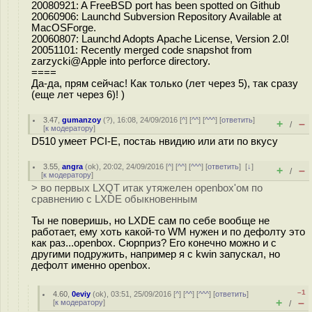
20080921: A FreeBSD port has been spotted on Github
20060906: Launchd Subversion Repository Available at
MacOSForge.
20060807: Launchd Adopts Apache License, Version 2.0!
20051101: Recently merged code snapshot from
zarzycki@Apple into perforce directory.
====
Да-да, прям сейчас! Как только (лет через 5), так сразу
(еще лет через 6)! )
3.47
,
gumanzoy
(
?
), 16:08, 24/09/2016 [
^
] [
^^
] [
^^^
] [
ответить
]
+
–
/
[
к модератору
]
D510 умеет PCI-E, постаь нвидию или ати по вкусу
3.55
,
angra
(
ok
), 20:02, 24/09/2016 [
^
] [
^^
] [
^^^
] [
ответить
]
[
↓
]
+
–
/
[
к модератору
]
> во первых LXQT итак утяжелен openbox'ом по
сравнению с LXDE обыкновенным
Ты не поверишь, но LXDE сам по себе вообще не
работает, ему хоть какой-то WM нужен и по дефолту это
как раз...openbox. Сюрприз? Его конечно можно и с
другими подружить, например я с kwin запускал, но
дефолт именно openbox.
–1
4.60
,
0eviy
(
ok
), 03:51, 25/09/2016 [
^
] [
^^
] [
^^^
] [
ответить
]
+
–
[
к модератору
]
/