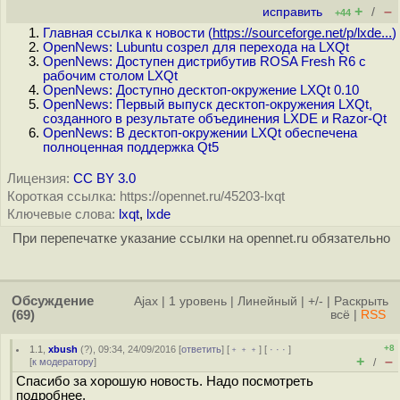
+
–
исправить
/
+44
Главная ссылка к новости (
https://sourceforge.net/p/lxde...
)
OpenNews: Lubuntu созрел для перехода на LXQt
OpenNews: Доступен дистрибутив ROSA Fresh R6 с
рабочим столом LXQt
OpenNews: Доступно десктоп-окружение LXQt 0.10
OpenNews: Первый выпуск десктоп-окружения LXQt,
созданного в результате объединения LXDE и Razor-Qt
OpenNews: В десктоп-окружении LXQt обеспечена
полноценная поддержка Qt5
Лицензия:
CC BY 3.0
Короткая ссылка: https://opennet.ru/45203-lxqt
Ключевые слова:
lxqt
,
lxde
При перепечатке указание ссылки на opennet.ru обязательно
Обсуждение
Ajax
|
1 уровень
|
Линейный
|
+/-
|
Раскрыть
(69)
всё
|
RSS
+8
1.1
,
xbush
(
?
), 09:34, 24/09/2016 [
ответить
] [
﹢﹢﹢
] [
· · ·
]
+
–
[
к модератору
]
/
Спасибо за хорошую новость. Надо посмотреть
подробнее.