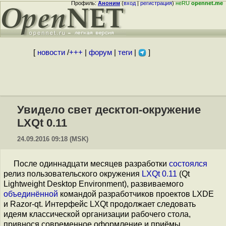
Профиль:
Аноним
(
вход
|
регистрация
)
неRU
opennet.me
[
новости
/
+++
|
форум
|
теги
|
]
Увидело свет десктоп-окружение
LXQt 0.11
24.09.2016 09:18 (MSK)
После одиннадцати месяцев разработки
состоялся
релиз пользовательского окружения
LXQt 0.11
(Qt
Lightweight Desktop Environment), развиваемого
объединённой
командой разработчиков проектов LXDE
и Razor-qt. Интерфейс LXQt продолжает следовать
идеям классической организации рабочего стола,
привнося современное оформление и приёмы,