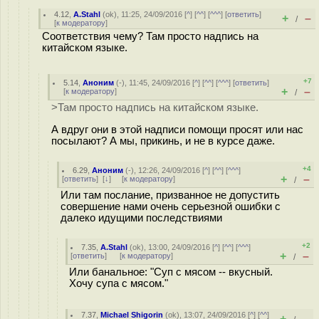
4.12
,
A.Stahl
(
ok
), 11:25, 24/09/2016 [
^
] [
^^
] [
^^^
] [
ответить
]
+
–
/
[
к модератору
]
Соответствия чему? Там просто надпись на
китайском языке.
+7
5.14
,
Аноним
(
-
), 11:45, 24/09/2016 [
^
] [
^^
] [
^^^
] [
ответить
]
+
–
[
к модератору
]
/
>Там просто надпись на китайском языке.
А вдруг они в этой надписи помощи просят или нас
посылают? А мы, прикинь, и не в курсе даже.
+4
6.29
,
Аноним
(
-
), 12:26, 24/09/2016 [
^
] [
^^
] [
^^^
]
+
–
[
ответить
]
[
↓
] [
к модератору
]
/
Или там послание, призванное не допустить
совершение нами очень серьезной ошибки с
далеко идущими последствиями
+2
7.35
,
A.Stahl
(
ok
), 13:00, 24/09/2016 [
^
] [
^^
] [
^^^
]
+
–
[
ответить
]
[
к модератору
]
/
Или банальное: "Суп с мясом -- вкусный.
Хочу супа с мясом."
7.37
,
Michael Shigorin
(
ok
), 13:07, 24/09/2016 [
^
] [
^^
]
+
–