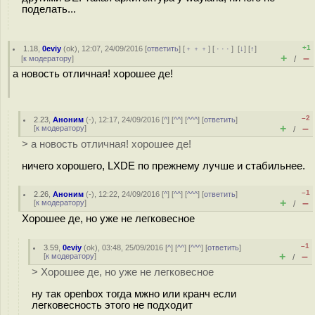
поделать...
+1
1.18
,
0eviy
(
ok
), 12:07, 24/09/2016 [
ответить
] [
﹢﹢﹢
] [
· · ·
]
[
↓
] [
↑
]
+
–
[
к модератору
]
/
а новость отличная! хорошее де!
–2
2.23
,
Аноним
(
-
), 12:17, 24/09/2016 [
^
] [
^^
] [
^^^
] [
ответить
]
+
–
[
к модератору
]
/
> а новость отличная! хорошее де!
ничего хорошего, LXDE по прежнему лучше и стабильнее.
–1
2.26
,
Аноним
(
-
), 12:22, 24/09/2016 [
^
] [
^^
] [
^^^
] [
ответить
]
+
–
[
к модератору
]
/
Хорошее де, но уже не легковесное
–1
3.59
,
0eviy
(
ok
), 03:48, 25/09/2016 [
^
] [
^^
] [
^^^
] [
ответить
]
+
–
[
к модератору
]
/
> Хорошее де, но уже не легковесное
ну так openbox тогда мжно или кранч если
легковесность этого не подходит