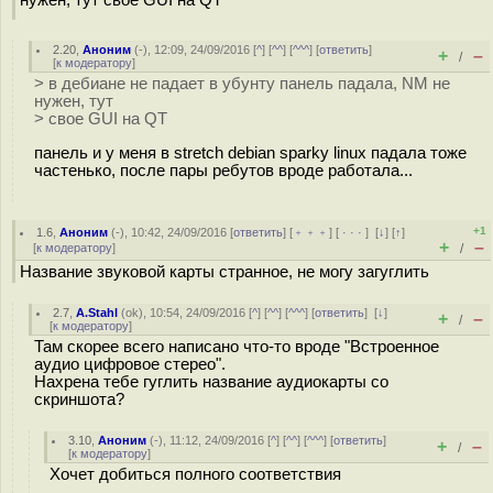
нужен, тут свое GUI на QT
2.20
,
Аноним
(
-
), 12:09, 24/09/2016 [
^
] [
^^
] [
^^^
] [
ответить
]
+
–
/
[
к модератору
]
> в дебиане не падает в убунту панель падала, NM не
нужен, тут
> свое GUI на QT
панель и у меня в stretch debian sparky linux падала тоже
частенько, после пары ребутов вроде работала...
+1
1.6
,
Аноним
(
-
), 10:42, 24/09/2016 [
ответить
] [
﹢﹢﹢
] [
· · ·
]
[
↓
] [
↑
]
+
–
[
к модератору
]
/
Название звуковой карты странное, не могу загуглить
2.7
,
A.Stahl
(
ok
), 10:54, 24/09/2016 [
^
] [
^^
] [
^^^
] [
ответить
]
[
↓
]
+
–
/
[
к модератору
]
Там скорее всего написано что-то вроде "Встроенное
аудио цифровое стерео".
Нахрена тебе гуглить название аудиокарты со
скриншота?
3.10
,
Аноним
(
-
), 11:12, 24/09/2016 [
^
] [
^^
] [
^^^
] [
ответить
]
+
–
/
[
к модератору
]
Хочет добиться полного соответствия