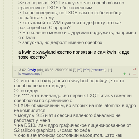
>> во первых LXQT итак утяжелен openbox'ом по
сравнению с LXDE обыкновенным
> Ты не поверишь, но LXDE сам по себе вообще
не работает, ему
> хоть какой-то WM нужен и по дефолту это как
раз...openbox. Сюрприз?
> Его конечно можно и с другими подружить, например
я с kwin
> запускал, но дефолт именно openbox.
а kwin c xwayland жестко привязан и сам kwin к кде
тоже жестко?
–1
3.62
,
0eviy
(
ok
), 03:55, 25/09/2016 [
^
] [
^^
] [
^^^
] [
ответить
]
[
↑
]
+
–
[
к модератору
]
/
>> интересно когда они на wayland перейдут, что то
openbox не хотят вроде,
>> но вдруг
> в **** этот вэйланд....во первых LXQT итак утяжелен
openbox'ом по сравнению с
> LXDE обыкновенным, во вторых на intel atom'ах в ядро
не компилится
> модуль i915 и эти сессии вяленого банально не
работают у меня
> на D510...там ядро графическое лицензированное от
S2 (silicon graphics)...+само по себе
> оно в зачаточном состоянии находится....это как