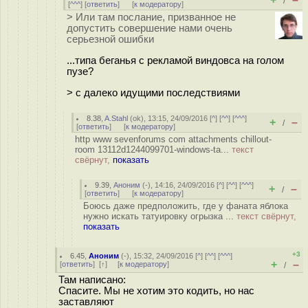
/
[
^^^
] [
ответить
]
[
к модератору
]
> Или там послание, призванное не
допустить совершение нами очень
серьезной ошибки
...типа беганья с рекламой виндовса на голом
пузе?
> с далеко идущими последствиями
8.38
,
A.Stahl
(
ok
), 13:15, 24/09/2016 [
^
] [
^^
] [
^^^
]
+
–
/
[
ответить
]
[
к модератору
]
http www sevenforums com attachments chillout-
room 13112d1244099701-windows-ta...
текст
свёрнут,
показать
9.39
,
Аноним
(
-
), 14:16, 24/09/2016 [
^
] [
^^
] [
^^^
]
+
–
/
[
ответить
]
[
к модератору
]
Боюсь даже предположить, где у фаната яблока
нужно искать татуировку огрызка ...
текст свёрнут,
показать
+3
6.45
,
Аноним
(
-
), 15:32, 24/09/2016 [
^
] [
^^
] [
^^^
]
+
–
[
ответить
]
[
↑
] [
к модератору
]
/
Там написано:
Спасите. Мы не хотим это кодить, но нас
заставляют