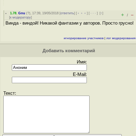
1.78
,
Gnu
(
?
), 17:39, 19/05/2018 [
ответить
] [
﹢﹢﹢
] [
· · ·
]
[
↑
]
+
–
/
[
к модератору
]
Винда - виндой! Никакой фантазии у авторов. Просто грусно!
игнорирование участников
|
лог модерирования
Добавить комментарий
Имя:
E-Mail:
Текст: