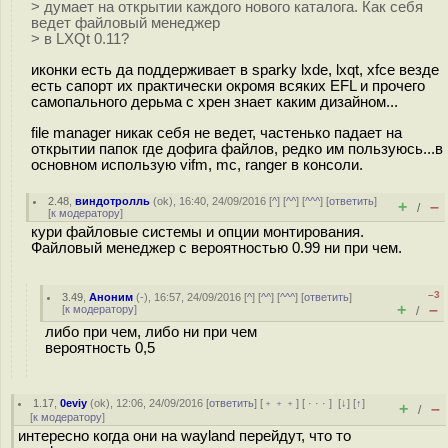
> думает на открытии каждого нового каталога. Как себя
ведет файловый менеджер
> в LXQt 0.11?
иконки есть да поддерживает в sparky lxde, lxqt, xfce везде
есть сапорт их практически окромя всяких EFL и прочего
самопального дерьма с хрен знает каким дизайном...
file manager никак себя не ведет, частенько падает на
открытии папок где дофига файлов, редко им пользуюсь...в
основном использую vifm, mc, ranger в консоли.
2.48
,
виндотролль
(
ok
), 16:40, 24/09/2016 [
^
] [
^^
] [
^^^
] [
ответить
]
+
–
/
[
к модератору
]
кури файловые системы и опции монтирования.
Файловый менеджер с вероятностью 0.99 ни при чем.
–3
3.49
,
Аноним
(
-
), 16:57, 24/09/2016 [
^
] [
^^
] [
^^^
] [
ответить
]
+
–
[
к модератору
]
/
либо при чем, либо ни при чем
вероятность 0,5
1.17
,
0eviy
(
ok
), 12:06, 24/09/2016 [
ответить
] [
﹢﹢﹢
] [
· · ·
]
[
↓
] [
↑
]
+
–
/
[
к модератору
]
интересно когда они на wayland перейдут, что то