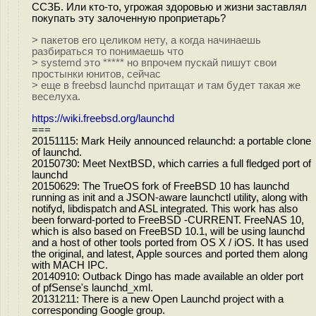
ССЗБ. Или кто-то, угрожая здоровью и жизни заставлял
покупать эту залоченную проприетарь?
> пакетов его целиком нету, а когда начинаешь
разбираться то понимаешь что
> systemd это ***** но впрочем пускай пишут свои
простынки юнитов, сейчас
> еще в freebsd launchd притащат и там будет такая же
веселуха.
https://wiki.freebsd.org/launchd
===
20151115: Mark Heily announced relaunchd: a portable clone
of launchd.
20150730: Meet NextBSD, which carries a full fledged port of
launchd
20150629: The TrueOS fork of FreeBSD 10 has launchd
running as init and a JSON-aware launchctl utility, along with
notifyd, libdispatch and ASL integrated. This work has also
been forward-ported to FreeBSD -CURRENT. FreeNAS 10,
which is also based on FreeBSD 10.1, will be using launchd
and a host of other tools ported from OS X / iOS. It has used
the original, and latest, Apple sources and ported them along
with MACH IPC.
20140910: Outback Dingo has made available an older port
of pfSense's launchd_xml.
20131211: There is a new Open Launchd project with a
corresponding Google group.