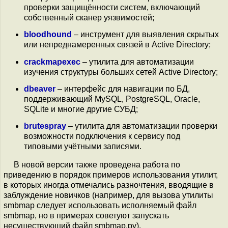
проверки защищённости систем, включающий
собственный сканер уязвимостей;
bloodhound
– инструмент для выявления скрытых
или непреднамеренных связей в Active Directory;
crackmapexec
– утилита для автоматизации
изучения структуры больших сетей Active Directory;
dbeaver
– интерфейс для навигации по БД,
поддерживающий MySQL, PostgreSQL, Oracle,
SQLite и многие другие СУБД;
brutespray
– утилита для автоматизации проверки
возможности подключения к сервису под
типовыми учётными записями.
В новой версии также проведена работа по
приведению в порядок примеров использования утилит,
в которых иногда отмечались разночтения, вводящие в
заблуждение новичков (например, для вызова утилиты
smbmap следует использовать исполняемый файл
smbmap, но в примерах советуют запускать
несуществующий файл smbmap.py).