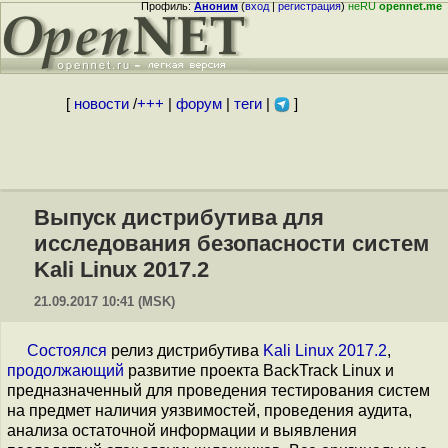
Профиль:
Аноним
(
вход
|
регистрация
)
неRU
opennet.me
[
новости
/
+++
|
форум
|
теги
|
]
Выпуск дистрибутива для
исследования безопасности систем
Kali Linux 2017.2
21.09.2017 10:41 (MSK)
Состоялся
релиз дистрибутива
Kali Linux 2017.2
,
продолжающий
развитие проекта BackTrack Linux и
предназначенный для проведения тестирования систем
на предмет наличия уязвимостей, проведения аудита,
анализа остаточной информации и выявления