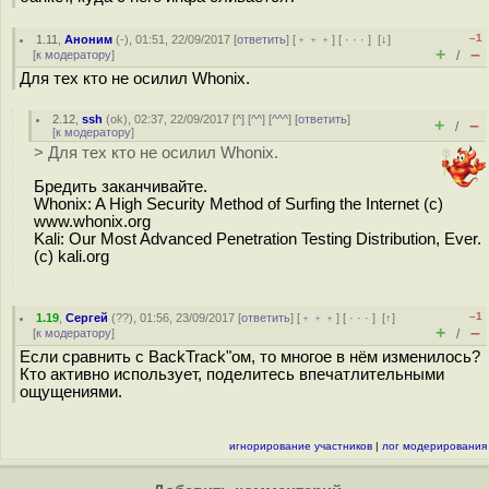
–1
1.11
,
Аноним
(
-
), 01:51, 22/09/2017 [
ответить
] [
﹢﹢﹢
] [
· · ·
]
[
↓
]
+
–
[
к модератору
]
/
Для тех кто не осилил Whonix.
2.12
,
ssh
(
ok
), 02:37, 22/09/2017 [
^
] [
^^
] [
^^^
] [
ответить
]
+
–
/
[
к модератору
]
> Для тех кто не осилил Whonix.
Бредить заканчивайте.
Whonix: A High Security Method of Surfing the Internet (c)
www.whonix.org
Kali: Our Most Advanced Penetration Testing Distribution, Ever.
(c) kali.org
–1
1.19
,
Сергей
(
??
), 01:56, 23/09/2017 [
ответить
] [
﹢﹢﹢
] [
· · ·
]
[
↑
]
+
–
[
к модератору
]
/
Если сравнить с BackTrack"ом, то многое в нём изменилось?
Кто активно использует, поделитесь впечатлительными
ощущениями.
игнорирование участников
|
лог модерирования