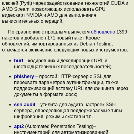
ключей (Pyrit) через задействование технологий CUDA и
AMD Stream, позволяющих использовать GPU
видеокарт NVIDIA и AMD для выполнения
вычислительных операций.
По сравнению с прошлым выпуском
обновлено
1399
пакетов и добавлен 171 новый пакет. Кроме
обновлений, импортированных из Debian Testing,
отмечается включение следующих новых инструментов:
hurl
– кодировщих и декодировщик URL и
шестнадцатеричных последовательностей;
phishery
– простой HTTP-сервер с SSL для
перехвата параметров аутенитфикации, также
поддерживающий вставку URL для фишинга через
документы в формате .docx;
ssh-audit
– утилита для аудита настроек SSH-
сервера, определяющая поддерживаемые типы
шифрования, режимы сжатия и т.п.
apt2
(Automated Penetration Testing)–
инструментарий для автоматизированной