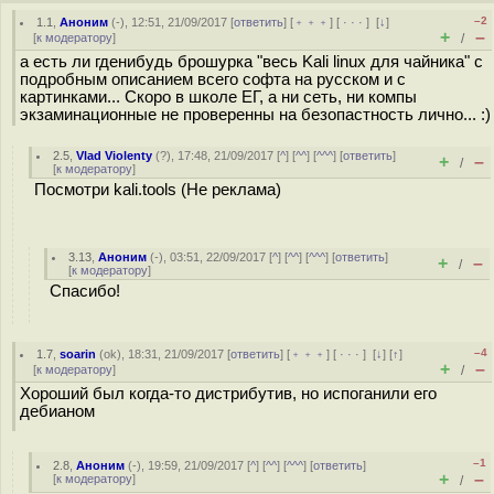
–2
1.1
,
Аноним
(
-
), 12:51, 21/09/2017 [
ответить
] [
﹢﹢﹢
] [
· · ·
]
[
↓
]
+
–
[
к модератору
]
/
а есть ли гденибудь брошурка "весь Kali linux для чайника" с
подробным описанием всего софта на русском и с
картинками... Скоро в школе ЕГ, а ни сеть, ни компы
экзаминационные не проверенны на безопастность лично... :)
2.5
,
Vlad Violenty
(
?
), 17:48, 21/09/2017 [
^
] [
^^
] [
^^^
] [
ответить
]
+
–
/
[
к модератору
]
Посмотри kali.tools (Не реклама)
3.13
,
Аноним
(
-
), 03:51, 22/09/2017 [
^
] [
^^
] [
^^^
] [
ответить
]
+
–
/
[
к модератору
]
Спасибо!
–4
1.7
,
soarin
(
ok
), 18:31, 21/09/2017 [
ответить
] [
﹢﹢﹢
] [
· · ·
]
[
↓
] [
↑
]
+
–
[
к модератору
]
/
Хороший был когда-то дистрибутив, но испоганили его
дебианом
–1
2.8
,
Аноним
(
-
), 19:59, 21/09/2017 [
^
] [
^^
] [
^^^
] [
ответить
]
+
–
[
к модератору
]
/