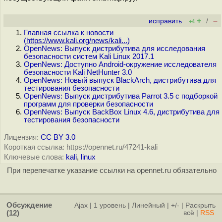
+
–
исправить
/
+4
Главная ссылка к новости
(
https://www.kali.org/news/kali...
)
OpenNews: Выпуск дистрибутива для исследования
безопасности систем Kali Linux 2017.1
OpenNews: Доступно Android-окружение исследователя
безопасности Kali NetHunter 3.0
OpenNews: Новый выпуск BlackArch, дистрибутива для
тестирования безопасности
OpenNews: Выпуск дистрибутива Parrot 3.5 с подборкой
программ для проверки безопасности
OpenNews: Выпуск BackBox Linux 4.6, дистрибутива для
тестирования безопасности
Лицензия:
CC BY 3.0
Короткая ссылка: https://opennet.ru/47241-kali
Ключевые слова:
kali
,
linux
При перепечатке указание ссылки на opennet.ru обязательно
Обсуждение
Ajax
|
1 уровень
|
Линейный
|
+/-
|
Раскрыть
(12)
всё
|
RSS