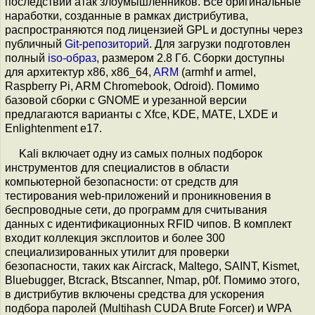
последствий атак злоумышленников. Все оригинальные
наработки, созданные в рамках дистрибутива,
распространяются под лицензией GPL и доступны через
публичный
Git-репозиторий
. Для загрузки подготовлен
полный
iso-образ
, размером 2.8 Гб. Сборки доступны
для архитектур x86, x86_64,
ARM
(armhf и armel,
Raspberry Pi, ARM Chromebook, Odroid). Помимо
базовой сборки с GNOME и урезанной версии
предлагаются варианты с Xfce, KDE, MATE, LXDE и
Enlightenment e17.
Kali включает одну из самых полных подборок
инструментов для специалистов в области
компьютерной безопасности: от средств для
тестирования web-приложений и проникновения в
беспроводные сети, до программ для считывания
данных с идентификационных RFID чипов. В комплект
входит коллекция эксплоитов и более 300
специализированных утилит для проверки
безопасности, таких как Aircrack, Maltego, SAINT, Kismet,
Bluebugger, Btcrack, Btscanner, Nmap, p0f. Помимо этого,
в дистрибутив включены средства для ускорения
подбора паролей (Multihash CUDA Brute Forcer) и WPA