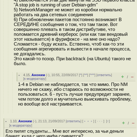
4) Выключается этак две минуты на SSD первого класса
"A stop job is running of user Debian-gdm"
5) NetworkManager не может из коробки нормально
работать на два сетевых соединения
6) При обновлении пакетов постоянно возникают В
СЕРЕДИНЕ сообщения о том, что там такое. Вот
совершенно плевать в таком дистрибутиве, что
поломается древний керберос (или как там вендовый
этот называется) в фурифоксе - на мне оно надо?
Сломается - буду искать. Ественно, чтоб как-то эти
сообщения агрегировать и вывести в начале процесса,
не догадались.
Это какой-то позор. При backtrack (на Ubuntu) такого не
было.
4.15
,
Аноним
(
-
), 10:55, 22/09/2017 [
^
] [
^^
] [
^^^
] [
ответить
]
+
–
/
[
к модератору
]
1-4 в Debian не наблюдается, так что мимо. Про NM
ничего не скажу, ибо стараюсь по возможности не
пользоваться. 6 - пусть лучше предупредит заранее,
чем потом долго и мучительно выискивать проблему,
но вообще всё настраивается.
1.10
,
Аноним
(
-
), 21:13, 21/09/2017 [
ответить
] [
﹢﹢﹢
] [
· · ·
]
[
↑
]
+
–
/
[
к модератору
]
Его пилят спуденты... Мне вот интересно, за чьи деньги
банкет, куда с него инфа сливается?