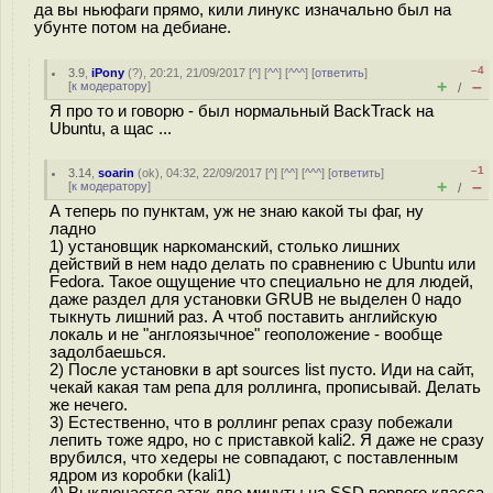
да вы ньюфаги прямо, кили линукс изначально был на
убунте потом на дебиане.
–4
3.9
,
iPony
(
?
), 20:21, 21/09/2017 [
^
] [
^^
] [
^^^
] [
ответить
]
+
–
[
к модератору
]
/
Я про то и говорю - был нормальный BackTrack на
Ubuntu, а щас ...
–1
3.14
,
soarin
(
ok
), 04:32, 22/09/2017 [
^
] [
^^
] [
^^^
] [
ответить
]
+
–
[
к модератору
]
/
А теперь по пунктам, уж не знаю какой ты фаг, ну
ладно
1) установщик наркоманский, столько лишних
действий в нем надо делать по сравнению с Ubuntu или
Fedora. Такое ощущение что специально не для людей,
даже раздел для установки GRUB не выделен 0 надо
тыкнуть лишний раз. А чтоб поставить английскую
локаль и не "англоязычное" геоположение - вообще
задолбаешься.
2) После установки в apt sources list пусто. Иди на сайт,
чекай какая там репа для роллинга, прописывай. Делать
же нечего.
3) Естественно, что в роллинг репах сразу побежали
лепить тоже ядро, но с приставкой kali2. Я даже не сразу
врубился, что хедеры не совпадают, с поставленным
ядром из коробки (kali1)