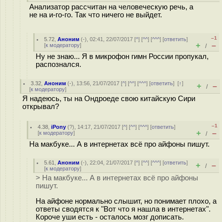
Анализатор рассчитан на человеческую речь, а
не на и-го-го. Так что ничего не выйдет.
–1
5.72
,
Аноним
(
-
), 02:41, 22/07/2017 [
^
] [
^^
] [
^^^
] [
ответить
]
+
–
[
к модератору
]
/
Ну не знаю... Я в микрофон гимн России пропукал,
распознался.
3.32
,
Аноним
(
-
), 13:56, 21/07/2017 [
^
] [
^^
] [
^^^
] [
ответить
]
[
↑
]
+
–
/
[
к модератору
]
Я надеюсь, ты на Ондроеде свою китайскую Сири
открывал?
–1
4.38
,
iPony
(
?
), 14:17, 21/07/2017 [
^
] [
^^
] [
^^^
] [
ответить
]
+
–
[
к модератору
]
/
На макбуке... А в интернетах всё про айфоны пишут.
5.61
,
Аноним
(
-
), 22:04, 21/07/2017 [
^
] [
^^
] [
^^^
] [
ответить
]
+
–
/
[
к модератору
]
> На макбуке... А в интернетах всё про айфоны
пишут.
На айфоне нормально слышит, но понимает плохо, а
ответы сводятся к "Вот что я нашла в интернетах".
Короче уши есть - осталось мозг дописать.