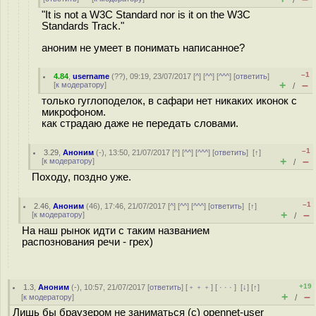
/
"It is not a W3C Standard nor is it on the W3C
Standards Track."
аноним не умеет в понимать написанное?
–1
4.84
,
username
(
??
), 09:19, 23/07/2017 [
^
] [
^^
] [
^^^
] [
ответить
]
+
–
[
к модератору
]
/
только гуглоподелок, в сафари нет никаких иконок с
микрофоном.
как страдаю даже не передать словами.
–1
3.29
,
Аноним
(
-
), 13:50, 21/07/2017 [
^
] [
^^
] [
^^^
] [
ответить
]
[
↑
]
+
–
[
к модератору
]
/
Походу, поздно уже.
–1
2.46
,
Аноним
(
46
), 17:46, 21/07/2017 [
^
] [
^^
] [
^^^
] [
ответить
]
[
↑
]
+
–
[
к модератору
]
/
На наш рынок идти с таким названием
распознования речи - грех)
+19
1.3
,
Аноним
(
-
), 10:57, 21/07/2017 [
ответить
] [
﹢﹢﹢
] [
· · ·
]
[
↓
] [
↑
]
+
–
[
к модератору
]
/
Лишь бы браузером не заниматься (с) opennet-user