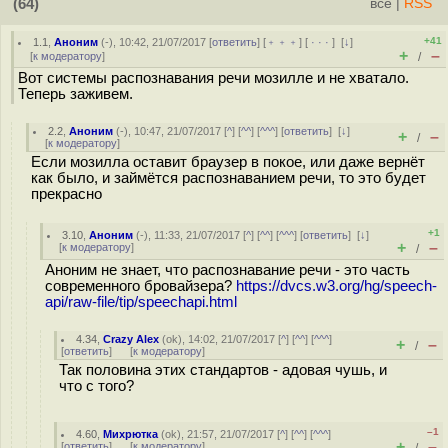
(64)
всё
|
RSS
+41
1.1
,
Аноним
(
-
), 10:42, 21/07/2017 [
ответить
] [
﹢﹢﹢
] [
· · ·
]
[
↓
]
+
–
[
к модератору
]
/
Вот системы распознавания речи мозилле и не хватало.
Теперь заживем.
2.2
,
Аноним
(
-
), 10:47, 21/07/2017 [
^
] [
^^
] [
^^^
] [
ответить
]
[
↓
]
+
–
/
[
к модератору
]
Если мозилла оставит браузер в покое, или даже вернёт
как было, и займётся распознаванием речи, то это будет
прекрасно
+1
3.10
,
Аноним
(
-
), 11:33, 21/07/2017 [
^
] [
^^
] [
^^^
] [
ответить
]
[
↓
]
+
–
[
к модератору
]
/
Аноним не знает, что распознавание речи - это часть
современного бровайзера?
https://dvcs.w3.org/hg/speech-
api/raw-file/tip/speechapi.html
4.34
,
Crazy Alex
(
ok
), 14:02, 21/07/2017 [
^
] [
^^
] [
^^^
]
+
–
/
[
ответить
]
[
к модератору
]
Так половина этих стандартов - адовая чушь, и
что с того?
–1
4.60
,
Михрютка
(
ok
), 21:57, 21/07/2017 [
^
] [
^^
] [
^^^
]
+
–
[
ответить
]
[
к модератору
]