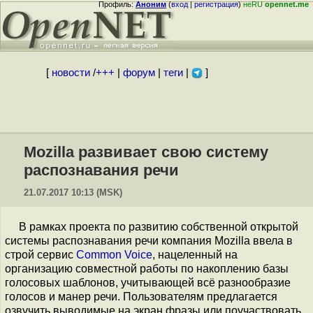
Профиль:
Аноним
(
вход
|
регистрация
)
неRU
opennet.me
[
новости
/
+++
|
форум
|
теги
|
]
Mozilla развивает свою систему
распознавания речи
21.07.2017 10:13 (MSK)
В рамках проекта по развитию собственной открытой
системы распознавания речи компания Mozilla ввела в
строй сервис
Common Voice
, нацеленный на
организацию совместной работы по накоплению базы
голосовых шаблонов, учитывающей всё разнообразие
голосов и манер речи. Пользователям предлагается
озвучить выводимые на экран фразы или поучаствовать