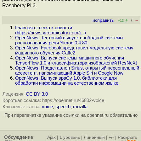
Raspberry Pi 3.
+
–
исправить
/
+12
Главная ссылка к новости
(
https://news.ycombinator.com/i...
)
OpenNews: Тестовый выпуск свободной системы
распознавания речи Simon 0.4.80
OpenNews: Facebook представил модульную систему
машинного обучения Caffe2
OpenNews: Выпуск системы машинного обучения
TensorFlow 1.0 и классификатора изображений ResNeXt
OpenNews: Представлен Sirius, открытый персональный
ассистент, напоминающий Apple Siri и Google Now
OpenNews: Выпуск spaCy 1.0, библиотеки для
обработки информации на естественном языке
Лицензия:
CC BY 3.0
Короткая ссылка: https://opennet.ru/46892-voice
Ключевые слова:
voice
,
speech
,
mozilla
При перепечатке указание ссылки на opennet.ru обязательно
Обсуждение
Ajax
|
1 уровень
|
Линейный
|
+/-
|
Раскрыть