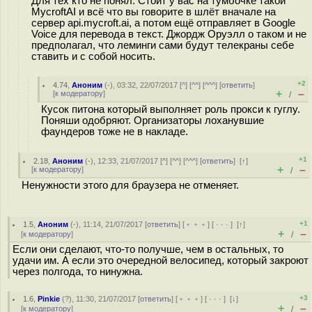
Для тех кто не понял: Стоит у вас на тумбочке такой
MycroftAI и всё что вы говорите в шлёт вначале на
сервер api.mycroft.ai, а потом ещё отправляет в Google
Voice для перевода в текст. Джордж Оруэлл о таком и не
предполагал, что леминги сами будут телекраны себе
ставить и с собой носить.
+2
4.74
,
Аноним
(
-
), 03:32, 22/07/2017 [
^
] [
^^
] [
^^^
] [
ответить
]
+
–
[
к модератору
]
/
Кусок питона который выполняет роль прокси к гуглу.
Поняши одобряют. Организаторы лоханувшие
фаундеров тоже не в накладе.
+1
2.18
,
Аноним
(
-
), 12:33, 21/07/2017 [
^
] [
^^
] [
^^^
] [
ответить
]
[
↑
]
+
–
[
к модератору
]
/
Ненужности этого для браузера не отменяет.
+1
1.5
,
Аноним
(
-
), 11:14, 21/07/2017 [
ответить
] [
﹢﹢﹢
] [
· · ·
]
[
↑
]
+
–
[
к модератору
]
/
Если они сделают, что-то получше, чем в остальных, то
удачи им. А если это очередной велосипед, который закроют
через полгода, то нинужна.
+3
1.6
,
Pinkie
(
?
), 11:30, 21/07/2017 [
ответить
] [
﹢﹢﹢
] [
· · ·
]
[
↓
]
+
–
[
к модератору
]
/