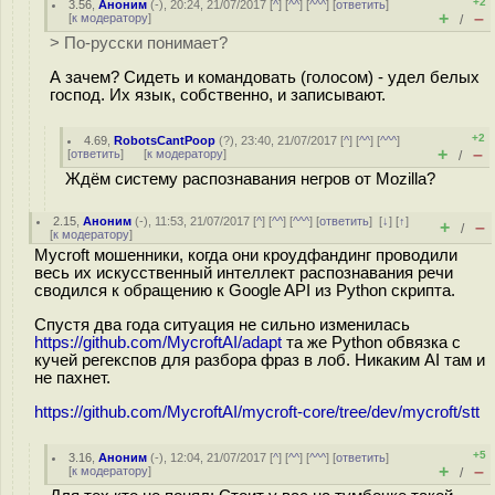
+2
3.56
,
Аноним
(
-
), 20:24, 21/07/2017 [
^
] [
^^
] [
^^^
] [
ответить
]
+
–
[
к модератору
]
/
> По-русски понимает?
А зачем? Сидеть и командовать (голосом) - удел белых
господ. Их язык, собственно, и записывают.
+2
4.69
,
RobotsCantPoop
(
?
), 23:40, 21/07/2017 [
^
] [
^^
] [
^^^
]
+
–
[
ответить
]
[
к модератору
]
/
Ждём систему распознавания негров от Mozilla?
2.15
,
Аноним
(
-
), 11:53, 21/07/2017 [
^
] [
^^
] [
^^^
] [
ответить
]
[
↓
] [
↑
]
+
–
/
[
к модератору
]
Mycroft мошенники, когда они кроудфандинг проводили
весь их искусственный интеллект распознавания речи
сводился к обращению к Google API из Python скрипта.
Спустя два года ситуация не сильно изменилась
https://github.com/MycroftAI/adapt
та же Python обвязка с
кучей регекспов для разбора фраз в лоб. Никаким AI там и
не пахнет.
https://github.com/MycroftAI/mycroft-core/tree/dev/mycroft/stt
+5
3.16
,
Аноним
(
-
), 12:04, 21/07/2017 [
^
] [
^^
] [
^^^
] [
ответить
]
+
–
[
к модератору
]
/