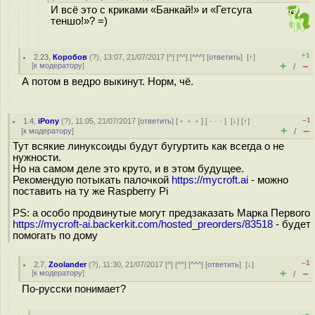
И всё это с криками «Банкай!» и «Гетсуга
теншо!»? =)
+1
2.23
,
Коробов
(
?
), 13:07, 21/07/2017 [
^
] [
^^
] [
^^^
] [
ответить
]
[
↑
]
+
–
[
к модератору
]
/
А потом в ведро выкинут. Норм, чё.
–1
1.4
,
iPony
(
?
), 11:05, 21/07/2017 [
ответить
] [
﹢﹢﹢
] [
· · ·
]
[
↓
] [
↑
]
+
–
[
к модератору
]
/
Тут всякие линуксоиды будут бугуртить как всегда о не
нужности.
Но на самом деле это круто, и в этом будущее.
Рекомендую потыкать палочкой
https://mycroft.ai
- можно
поставить на ту же Raspberry Pi
PS: а особо продвинутые могут предзаказать Марка Первого
https://mycroft-ai.backerkit.com/hosted_preorders/83518
- будет
помогать по дому
–1
2.7
,
Zoolander
(
?
), 11:30, 21/07/2017 [
^
] [
^^
] [
^^^
] [
ответить
]
[
↓
]
+
–
[
к модератору
]
/
По-русски понимает?