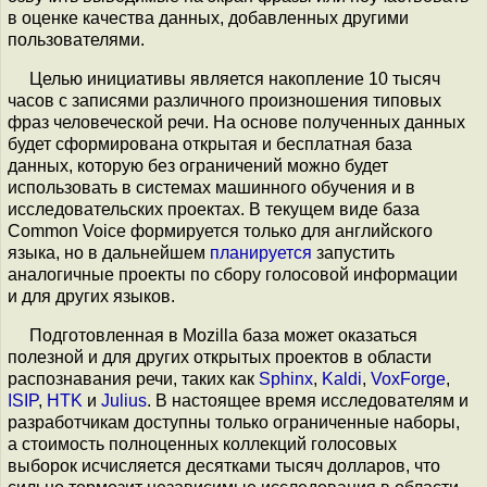
в оценке качества данных, добавленных другими
пользователями.
Целью инициативы является накопление 10 тысяч
часов c записями различного произношения типовых
фраз человеческой речи. На основе полученных данных
будет сформирована открытая и бесплатная база
данных, которую без ограничений можно будет
использовать в системах машинного обучения и в
исследовательских проектах. В текущем виде база
Common Voice формируется только для английского
языка, но в дальнейшем
планируется
запустить
аналогичные проекты по сбору голосовой информации
и для других языков.
Подготовленная в Mozilla база может оказаться
полезной и для других открытых проектов в области
распознавания речи, таких как
Sphinx
,
Kaldi
,
VoxForge
,
ISIP
,
HTK
и
Julius
. В настоящее время исследователям и
разработчикам доступны только ограниченные наборы,
а стоимость полноценных коллекций голосовых
выборок исчисляется десятками тысяч долларов, что