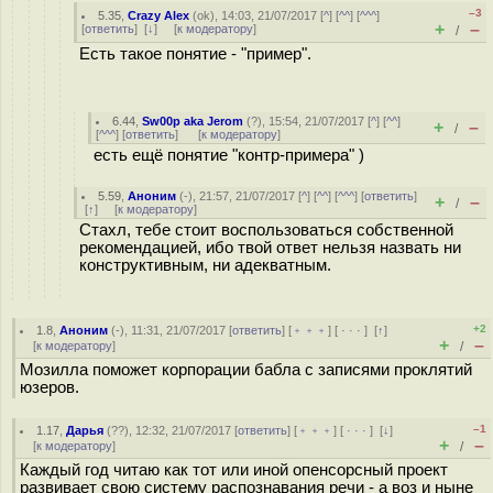
–3
5.35
,
Crazy Alex
(
ok
), 14:03, 21/07/2017 [
^
] [
^^
] [
^^^
]
+
–
[
ответить
]
[
↓
] [
к модератору
]
/
Есть такое понятие - "пример".
6.44
,
Sw00p aka Jerom
(
?
), 15:54, 21/07/2017 [
^
] [
^^
]
+
–
/
[
^^^
] [
ответить
]
[
к модератору
]
есть ещё понятие "контр-примера" )
5.59
,
Аноним
(
-
), 21:57, 21/07/2017 [
^
] [
^^
] [
^^^
] [
ответить
]
+
–
/
[
↑
] [
к модератору
]
Стахл, тебе стоит воспользоваться собственной
рекомендацией, ибо твой ответ нельзя назвать ни
конструктивным, ни адекватным.
+2
1.8
,
Аноним
(
-
), 11:31, 21/07/2017 [
ответить
] [
﹢﹢﹢
] [
· · ·
]
[
↑
]
+
–
[
к модератору
]
/
Мозилла поможет корпорации бабла с записями проклятий
юзеров.
–1
1.17
,
Дарья
(
??
), 12:32, 21/07/2017 [
ответить
] [
﹢﹢﹢
] [
· · ·
]
[
↓
]
+
–
[
к модератору
]
/
Каждый год читаю как тот или иной опенсорсный проект
развивает свою систему распознавания речи - а воз и ныне