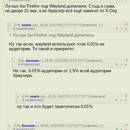
/
Лучше бы Firefox под Wayland допилили. Стыд и срам,
на дворе 21 век, а их браузер всё ещё зависит от X.Org
–1
2.49
,
soarin
(
ok
), 18:18, 21/07/2017 [
^
] [
^^
] [
^^^
] [
ответить
]
[
↓
]
+
–
[
к модератору
]
/
> Лучше бы Firefox под Wayland допилили.
Ну так если, wayland используют этак 0.01% их
аудитории. То такой и приоритет.
–1
3.51
,
Аноним
(
-
), 18:29, 21/07/2017 [
^
] [
^^
] [
^^^
] [
ответить
]
+
–
[
к модератору
]
/
Не так. 0.01% аудитории от 1.5% всей аудитории
браузера.
–2
4.54
,
soarin
(
ok
), 20:15, 21/07/2017 [
^
] [
^^
] [
^^^
] [
ответить
]
+
–
[
к модератору
]
/
ну так и это будет практически 0.01%
+1
2.75
,
Аноним
(
-
), 05:45, 22/07/2017 [
^
] [
^^
] [
^^^
] [
ответить
]
[
↑
]
+
–
[
к модератору
]
/