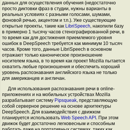
данных для осуществления обучения (недостаточно
просто диктовки фраз в студии, нужны варианты в
реальных условиях с разными голосами, шумами,
фоновой речью, акцентом и т.п.). Уже существующие
открытые проекты, такие как
LibriSpeech
, накопили базу
в примерно 1 тысячу часов стенографированной речи, в
то время как для достижения приемлемого уровня
ошибок в DeepSpeech требуется как минимум 10 тысяч
часов. Кроме того, данные LibriSpeech в основном
отражают только каноническое произношение
носителем языка, в то время как проект Mozilla пытается
охватить любые произношения и обеспечить хороший
уровень распознавания английского языка не только
для американцев и англичан.
Для использования распознавания речи в online-
приложениях и на мобильных устройствах Mozilla
разрабатывает систему
Pipsqueak
, представляющую
собой серверное решение на основе архитектуры
DeepSpeech. Для взаимодействия с движком
планируется использовать
Web Speech API
. При этом
движок будет достаточно легковесным и способным
работать даже на портативных системах, таких как