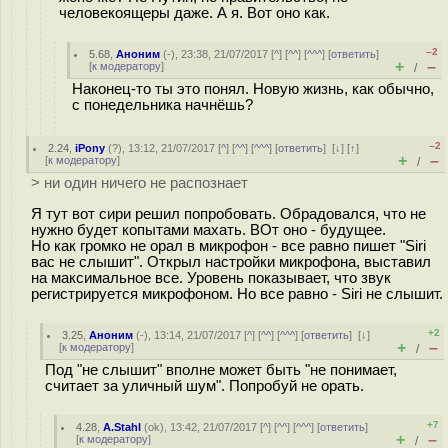
человекоящеры даже. А я. Вот оно как.
–2
5.68
,
Аноним
(
-
), 23:38, 21/07/2017 [
^
] [
^^
] [
^^^
] [
ответить
]
+
–
[
к модератору
]
/
Наконец-то ты это понял. Новую жизнь, как обычно,
с понедельника начнёшь?
–2
2.24
,
iPony
(
?
), 13:12, 21/07/2017 [
^
] [
^^
] [
^^^
] [
ответить
]
[
↓
] [
↑
]
+
–
[
к модератору
]
/
> ни один ничего не распознает
Я тут вот сири решил попробовать. Обрадовался, что не
нужно будет копытами махать. ВОт оно - будущее.
Но как громко не орал в микрофон - все равно пишет "Siri
вас не слышит". Открыл настройки микрофона, выставил
на максимальное все. Уровень показывает, что звук
регистрируется микрофоном. Но все равно - Siri не слышит.
+2
3.25
,
Аноним
(
-
), 13:14, 21/07/2017 [
^
] [
^^
] [
^^^
] [
ответить
]
[
↓
]
+
–
[
к модератору
]
/
Под "не слышит" вполне может быть "не понимает,
считает за уличный шум". Попробуй не орать.
+7
4.28
,
A.Stahl
(
ok
), 13:42, 21/07/2017 [
^
] [
^^
] [
^^^
] [
ответить
]
+
–
[
к модератору
]
/