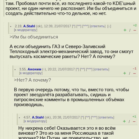
там. Пробовал почти все, из последнего какой-то KDE'шный
проект, ни один ничего не распознает. Им бы объединиться и
создать действительно что-то дельное, но нет.
+2
2.19
,
A.Stahl
(
ok
), 12:39, 21/07/2017 [
^
] [
^^
] [
^^^
] [
ответить
]
[
↓
]
+
–
[
к модератору
]
/
>Им бы объединиться
А если объединить ГАЗ и Cеверо-Заливский
Теплоходный электро-механический завод, то они смогут
выпускать космические ракеты? Нет? А почему?
–1
3.55
,
Аноним
(
-
), 20:22, 21/07/2017 [
^
] [
^^
] [
^^^
] [
ответить
]
+
–
[
к модератору
]
/
>Нет? А почему?
В первую очередь потому, что ты, вместо того, чтобы
проект звездолёта разрабатывать, сидишь и
питросянские комменты в промышленных объёмах
производишь,
+1
4.57
,
A.Stahl
(
ok
), 20:38, 21/07/2017 [
^
] [
^^
] [
^^^
] [
ответить
]
+
–
[
к модератору
]
/
Ну нихрена себе! Оказывается это я во всём
виноват? Это из-за меня Россиюшка в такой
жопочке? Не Путин, не правительство, не