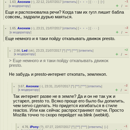
–1
1.63
,
Аноним
(
-
), 22:12, 21/07/2017 [
ответить
] [
﹢﹢﹢
] [
· · ·
]
[
↑
]
+
–
[
к модератору
]
/
Еще и распозновалка речи? Когда там их гугл лишит бабла
совсем,, задрали дурью маяться.
–2
1.65
,
Аноним
(
-
), 23:21, 21/07/2017 [
ответить
] [
﹢﹢﹢
] [
· · ·
]
+
–
[
к модератору
]
/
Еще немного и я таки пойду откапывать движок presto.
+2
2.66
,
Led
(
ok
), 23:23, 21/07/2017 [
^
] [
^^
] [
^^^
] [
ответить
]
+
–
[
к модератору
]
/
> Еще немного и я таки пойду откапывать движок
presto.
Не забудь и presto-интернет откопать, землекоп.
–2
3.67
,
Аноним
(
-
), 23:31, 21/07/2017 [
^
] [
^^
] [
^^^
] [
ответить
]
+
–
[
к модератору
]
/
Так интернет разве не в земле? Да и он не так уж и
устарел, presto то. Всяко проще его было бы допилить,
чем servo сделать. Но придется изгибаться в стиле
reactos. Или как сейчас распространяют патчи. Просто
Mozilla точно то скоро перейдет на blink (webkit).
–1
4.76
,
iPony
(
?
), 07:27, 22/07/2017 [
^
] [
^^
] [
^^^
] [
ответить
]
[
↓
]