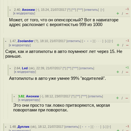
–1
2.40
,
Аноним
(
-
), 15:24, 21/07/2017 [
^
] [
^^
] [
^^^
] [
ответить
]
[
↑
]
+
–
[
к модератору
]
/
Может, от того, что он опенсорсный? Вот в навигаторе
адрес распознает с вероятностью 999 из 1000
–1
1.47
,
Zoolander
(
?
), 18:10, 21/07/2017 [
ответить
] [
﹢﹢﹢
] [
· · ·
]
[
↓
] [
↑
]
+
–
[
к модератору
]
/
Сири, как и автопилоты в авто поумнеют лет через 15. Не
раньше.
+1
2.64
,
Led
(
ok
), 22:39, 21/07/2017 [
^
] [
^^
] [
^^^
] [
ответить
]
+
–
[
к модератору
]
/
Автопилоты в авто уже умнее 99% "водителей".
3.82
,
Аноним
(
-
), 08:12, 23/07/2017 [
^
] [
^^
] [
^^^
] [
ответить
]
+
–
/
[
к модератору
]
Это они просто так ловко притворяются, моргая
поворотами при поворотах.
–1
1.48
,
Дуплик
(
ok
), 18:12, 21/07/2017 [
ответить
] [
﹢﹢﹢
] [
· · ·
]
[
↓
] [
↑
]
+
–
[
к модератору
]