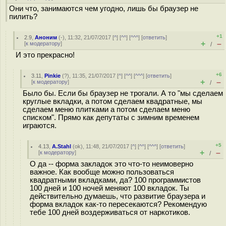
Они что, занимаются чем угодно, лишь бы браузер не
пилить?
+1
2.9
,
Аноним
(
-
), 11:32, 21/07/2017 [
^
] [
^^
] [
^^^
] [
ответить
]
+
–
[
к модератору
]
/
И это прекрасно!
+6
3.11
,
Pinkie
(
?
), 11:35, 21/07/2017 [
^
] [
^^
] [
^^^
] [
ответить
]
+
–
[
к модератору
]
/
Было бы. Если бы браузер не трогали. А то "мы сделаем
круглые вкладки, а потом сделаем квадратные, мы
сделаем меню плитками а потом сделаем меню
списком". Прямо как депутаты с зимним временем
играются.
+5
4.13
,
A.Stahl
(
ok
), 11:48, 21/07/2017 [
^
] [
^^
] [
^^^
] [
ответить
]
+
–
[
к модератору
]
/
О да -- форма закладок это что-то неимоверно
важное. Как вообще можно пользоваться
квадратными вкладками, да? 100 программистов
100 дней и 100 ночей меняют 100 вкладок. Ты
действительно думаешь, что развитие браузера и
форма вкладок как-то пересекаются? Рекомендую
тебе 100 дней воздерживаться от наркотиков.