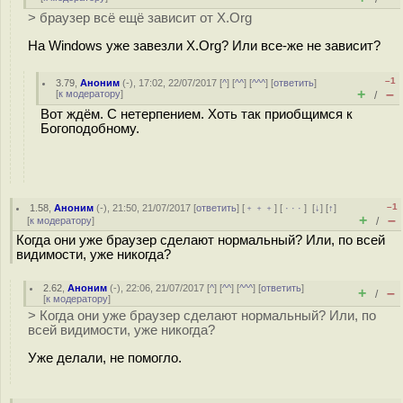
> браузер всё ещё зависит от X.Org
На Windows уже завезли X.Org? Или все-же не зависит?
–1
3.79
,
Аноним
(
-
), 17:02, 22/07/2017 [
^
] [
^^
] [
^^^
] [
ответить
]
+
–
[
к модератору
]
/
Вот ждём. С нетерпением. Хоть так приобщимся к
Богоподобному.
–1
1.58
,
Аноним
(
-
), 21:50, 21/07/2017 [
ответить
] [
﹢﹢﹢
] [
· · ·
]
[
↓
] [
↑
]
+
–
[
к модератору
]
/
Когда они уже браузер сделают нормальный? Или, по всей
видимости, уже никогда?
2.62
,
Аноним
(
-
), 22:06, 21/07/2017 [
^
] [
^^
] [
^^^
] [
ответить
]
+
–
/
[
к модератору
]
> Когда они уже браузер сделают нормальный? Или, по
всей видимости, уже никогда?
Уже делали, не помогло.