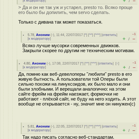
+
–
[
к модератору
]
/
> Да и он не так уж и устарел, presto то. Всяко проще
его было бы допилить, чем servo сделать.
Только с дивана так может показаться.
–1
5.78
,
Аноним
(
-
), 11:44, 22/07/2017 [
^
] [
^^
] [
^^^
] [
ответить
]
+
–
[
к модератору
]
/
Всяко лучше мусорки современных движков.
Закрыли скорее по другим не техническим мотивам.
–1
4.80
,
Аноним
(
-
), 17:08, 22/07/2017 [
^
] [
^^
] [
^^^
] [
ответить
]
[
↑
]
+
–
[
к модератору
]
/
Да, помню как веб-девелоперы "любили" presto в его
живую бытность. А пользователи той Оперы были
сильно похожи на линуксоидов, их было мало и они
были злобными. И верещали аналогично: на этом
сайте фрейм на фрейм наезжает, формочки не
работают - плёхой сайт, не буду на него ходить. А этот
вообще не открывается - ну, значит мне он нинужен(c)
–1
5.81
,
Аноним
(
-
), 22:05, 22/07/2017 [
^
] [
^^
] [
^^^
] [
ответить
]
+
–
[
к модератору
]
/
Так надо писать согласно веб-стандартам.