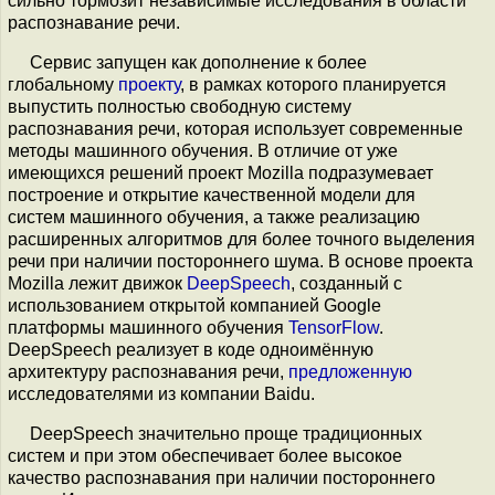
сильно тормозит независимые исследования в области
распознавание речи.
Сервис запущен как дополнение к более
глобальному
проекту
, в рамках которого планируется
выпустить полностью свободную систему
распознавания речи, которая использует современные
методы машинного обучения. В отличие от уже
имеющихся решений проект Mozilla подразумевает
построение и открытие качественной модели для
систем машинного обучения, а также реализацию
расширенных алгоритмов для более точного выделения
речи при наличии постороннего шума. В основе проекта
Mozilla лежит движок
DeepSpeech
, созданный с
использованием открытой компанией Google
платформы машинного обучения
TensorFlow
.
DeepSpeech реализует в коде одноимённую
архитектуру распознавания речи,
предложенную
исследователями из компании Baidu.
DeepSpeech значительно проще традиционных
систем и при этом обеспечивает более высокое
качество распознавания при наличии постороннего