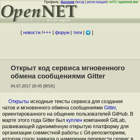
Профиль:
Аноним
(
вход
|
регистрация
)
неRU
opennet.me
[
новости
/
+++
|
форум
|
теги
|
]
Открыт код сервиса мгновенного
обмена сообщениями Gitter
04.07.2017 20:45 (MSK)
Открыты
исходные тексты сервиса для создания
чатов и мгновенного обмена сообщениями
Gitter
,
ориентированного на общение пользователей GitHub. В
марте этого года Gitter был
куплен
компанией GitLab,
развивающей одноимённую открытую платформу для
организации совместной работы с Git-репозиториям,
которая сразу заявила о намерении перевести сервис в