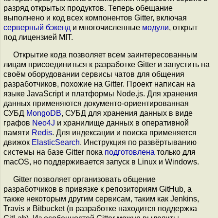
разряд открытых продуктов. Теперь обещание
выполнено и код всех компонентов Gitter, включая
серверный бэкенд
и многочисленные
модули
, открыт
под лицензией MIT.
Открытие кода позволяет всем заинтересованным
лицам присоединиться к разработке Gitter и запустить на
своём оборудовании сервисы чатов для общения
разработчиков, похожие на Gitter. Проект написан на
языке JavaScript и платформы Node.js. Для хранения
данных применяются документо-ориентированная
СУБД
MongoDB
, СУБД для хранения данных в виде
графов
Neo4J
и хранилище данных в оперативной
памяти
Redis
. Для индексации и поиска применяется
движок
ElasticSearch
. Инструкция по развёртыванию
системы на базе Gitter пока
подготовлена
только для
macOS, но поддерживается запуск в Linux и Windows.
Gitter позволяет организовать общение
разработчиков в привязке к репозиториям GitHub, а
также некоторым другим сервисам, таким как Jenkins,
Travis и Bitbucket (в разработке находится поддержка