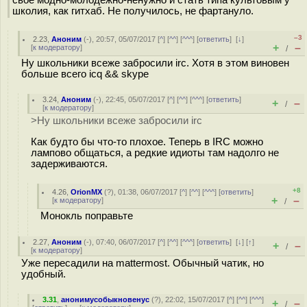
своё модно-молодёжно-ненужно и стать типа культовым у
школия, как гитхаб. Не получилось, не фартануло.
–3
2.23
,
Аноним
(
-
), 20:57, 05/07/2017 [
^
] [
^^
] [
^^^
] [
ответить
]
[
↓
]
+
–
[
к модератору
]
/
Ну школьники всеже забросили irc. Хотя в этом виновен
больше всего icq && skype
3.24
,
Аноним
(
-
), 22:45, 05/07/2017 [
^
] [
^^
] [
^^^
] [
ответить
]
+
–
/
[
к модератору
]
>Ну школьники всеже забросили irc
Как будто бы что-то плохое. Теперь в IRC можно
лампово общаться, а редкие идиоты там надолго не
задерживаются.
+8
4.26
,
OrionMX
(
?
), 01:38, 06/07/2017 [
^
] [
^^
] [
^^^
] [
ответить
]
+
–
[
к модератору
]
/
Монокль поправьте
2.27
,
Аноним
(
-
), 07:40, 06/07/2017 [
^
] [
^^
] [
^^^
] [
ответить
]
[
↓
] [
↑
]
+
–
/
[
к модератору
]
Уже пересадили на mattermost. Обычный чатик, но
удобный.
3.31
,
анонимусобыкновенус
(
?
), 22:02, 15/07/2017 [
^
] [
^^
] [
^^^
]
+
–
/