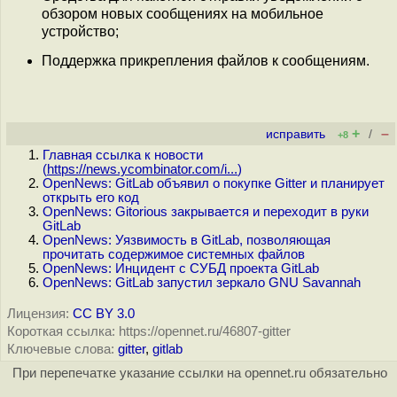
обзором новых сообщениях на мобильное
устройство;
Поддержка прикрепления файлов к сообщениям.
+
–
исправить
/
+8
Главная ссылка к новости
(
https://news.ycombinator.com/i...
)
OpenNews: GitLab объявил о покупке Gitter и планирует
открыть его код
OpenNews: Gitorious закрывается и переходит в руки
GitLab
OpenNews: Уязвимость в GitLab, позволяющая
прочитать содержимое системных файлов
OpenNews: Инцидент с СУБД проекта GitLab
OpenNews: GitLab запустил зеркало GNU Savannah
Лицензия:
CC BY 3.0
Короткая ссылка: https://opennet.ru/46807-gitter
Ключевые слова:
gitter
,
gitlab
При перепечатке указание ссылки на opennet.ru обязательно