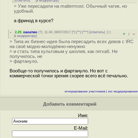
[
ответить
]
[
к модератору
]
> Уже пересадили на mattermost. Обычный чатик, но
удобный.
а фринод в курсе?
2.29
,
оаоатмо
(
?
), 11:40, 08/07/2017 [
^
] [
^^
] [
^^^
] [
ответить
]
[
↑
]
+
–
/
[
к модератору
]
> Типа их бизнес-идея была пересадить всех девов с IRC
на своё модно-молодёжно-ненужно
> и стать типа культовым у школия, как гитхаб. Не
получилось, не
> фартануло.
Вообще-то получилось и фартануло. Но вот с
коммерческой точки зрения скорее всего всё печально.
игнорирование участников
|
лог модерирования
Добавить комментарий
Имя:
E-Mail: