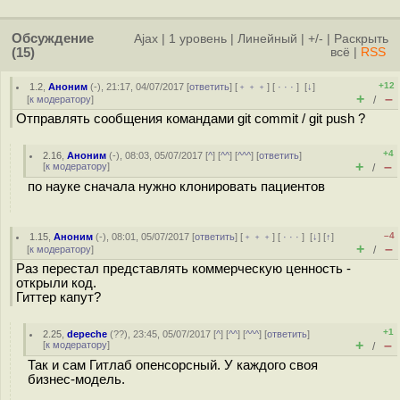
Обсуждение
Ajax
|
1 уровень
|
Линейный
|
+/-
|
Раскрыть
(15)
всё
|
RSS
+12
1.2
,
Аноним
(
-
), 21:17, 04/07/2017 [
ответить
] [
﹢﹢﹢
] [
· · ·
]
[
↓
]
+
–
[
к модератору
]
/
Отправлять сообщения командами git commit / git push ?
+4
2.16
,
Аноним
(
-
), 08:03, 05/07/2017 [
^
] [
^^
] [
^^^
] [
ответить
]
+
–
[
к модератору
]
/
по науке сначала нужно клонировать пациентов
–4
1.15
,
Аноним
(
-
), 08:01, 05/07/2017 [
ответить
] [
﹢﹢﹢
] [
· · ·
]
[
↓
] [
↑
]
+
–
[
к модератору
]
/
Раз перестал представлять коммерческую ценность -
открыли код.
Гиттер капут?
+1
2.25
,
depeche
(
??
), 23:45, 05/07/2017 [
^
] [
^^
] [
^^^
] [
ответить
]
+
–
[
к модератору
]
/
Так и сам Гитлаб опенсорсный. У каждого своя
бизнес-модель.