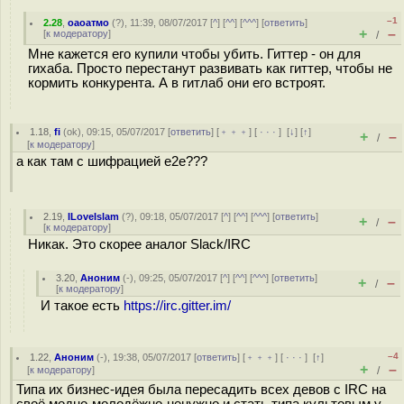
–1
2.28
,
оаоатмо
(
?
), 11:39, 08/07/2017 [
^
] [
^^
] [
^^^
] [
ответить
]
+
–
[
к модератору
]
/
Мне кажется его купили чтобы убить. Гиттер - он для
гихаба. Просто перестанут развивать как гиттер, чтобы не
кормить конкурента. А в гитлаб они его встроят.
1.18
,
fi
(
ok
), 09:15, 05/07/2017 [
ответить
] [
﹢﹢﹢
] [
· · ·
]
[
↓
] [
↑
]
+
–
/
[
к модератору
]
а как там с шифрацией e2e???
2.19
,
ILoveIslam
(
?
), 09:18, 05/07/2017 [
^
] [
^^
] [
^^^
] [
ответить
]
+
–
/
[
к модератору
]
Никак. Это скорее аналог Slack/IRC
3.20
,
Аноним
(
-
), 09:25, 05/07/2017 [
^
] [
^^
] [
^^^
] [
ответить
]
+
–
/
[
к модератору
]
И такое есть
https://irc.gitter.im/
–4
1.22
,
Аноним
(
-
), 19:38, 05/07/2017 [
ответить
] [
﹢﹢﹢
] [
· · ·
]
[
↑
]
+
–
[
к модератору
]
/
Типа их бизнес-идея была пересадить всех девов с IRC на