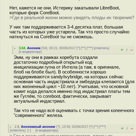
Нет, кажется не они. Истерику закатывали LibreBoot,
которые форк CoreBoot.
>Где в реальной жизни можно увидеть плоды их творения?
У них там поддерживается 3-4 десятка плат, большая
часть из которых уже устарела. Так что просто случайно
наткнуться на CoreBoot ты не сможешь.
3.54
,
Аноним
(
54
), 00:21, 05/06/2017 [
^
] [
^^
] [
^^^
] [
ответить
]
+
–
/
[
к модератору
]
Эмм, ну они в рамках коребута создали
достаточно подробный открытый код
иницилизации гугна от Интела (а там, в оригинале,
блоб на блобе был). В особенности хорошо
поддерживаются sandy/ivybridge, на которых сейчас
основная часть индастриала и эмбедеда клепаются (для
них жизненный цикл ~10 лет). Учитывая, что основной
комит кода делался именно под индастриал платы тем
же Гуглём, то coreboot, фактически, закрывает
актуальный индастриал.
Так что не надо всё оценивать с точки зрения копеечного
"современного" железа.
2.8
,
Анонимный аноним
(
?
), 13:39, 02/06/2017 [
^
] [
^^
] [
^^^
]
+
–
/
[
ответить
]
[
↑
] [
к модератору
]