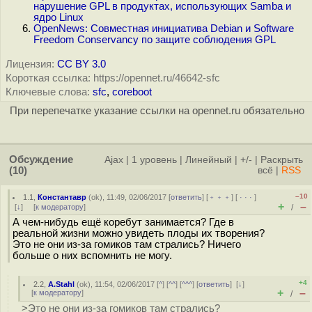
нарушение GPL в продуктах, использующих Samba и
ядро Linux
OpenNews: Совместная инициатива Debian и Software
Freedom Conservancy по защите соблюдения GPL
Лицензия:
CC BY 3.0
Короткая ссылка: https://opennet.ru/46642-sfc
Ключевые слова:
sfc
,
coreboot
При перепечатке указание ссылки на opennet.ru обязательно
Обсуждение
Ajax
|
1 уровень
|
Линейный
|
+/-
|
Раскрыть
(10)
всё
|
RSS
–10
1.1
,
Константавр
(
ok
), 11:49, 02/06/2017 [
ответить
] [
﹢﹢﹢
] [
· · ·
]
+
–
[
↓
] [
к модератору
]
/
А чем-нибудь ещё коребут занимается? Где в
реальной жизни можно увидеть плоды их творения?
Это не они из-за гомиков там стрались? Ничего
больше о них вспомнить не могу.
+4
2.2
,
A.Stahl
(
ok
), 11:54, 02/06/2017 [
^
] [
^^
] [
^^^
] [
ответить
]
[
↓
]
+
–
[
к модератору
]
/
>Это не они из-за гомиков там стрались?