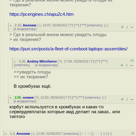
> Где в реальной жизни можно увидеть плоды их
творения?
https://pcengines.ch/apu2c4.htm
2.10
,
Аноним
(
-
), 14:07, 02/06/2017 [
^
] [
^^
] [
^^^
] [
ответить
]
[
↓
]
+
–
/
[
к модератору
]
> Где в реальной жизни можно увидеть плоды
> их творения?
https://puri.sm/posts/a-fleet-of-coreboot-laptops-assembles/
+2
3.20
,
Andrey Mitrofanov
(
?
), 17:58, 02/06/2017 [
^
] [
^^
] [
^^^
]
+
–
[
ответить
]
[
к модератору
]
/
>>увидеть плоды
>> их творения?
В хромбуках ещё.
2.55
,
номия
(
?
), 12:00, 05/06/2017 [
^
] [
^^
] [
^^^
] [
ответить
]
[
↑
]
+
–
/
[
к модератору
]
корбут используется в хромбуках и каких-то
сервердевплатах которые амд делает на заказ.. или
типтого
–1
1.3
,
Аноним
(
-
), 12:09, 02/06/2017 [
ответить
] [
﹢﹢﹢
] [
· · ·
]
[
↓
] [
↑
]