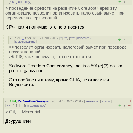
+
–
[
к модератору
]
/
> проведение средств на развитие CoreBoot через эту
организацию позволит организовать налоговый вычет при
переводе пожертвований
К РФ, как я понимаю, это не относится.
2.21
,
_
(
??
), 18:16, 02/06/2017 [
^
] [
^^
] [
^^^
] [
ответить
]
+
–
/
[
к модератору
]
>>позволит организовать налоговый вычет при переводе
пожертвований
>К РФ, как я понимаю, это не относится.
Software Freedom Conservancy, Inc. is a 501(c)(3) not-for-
profit organization
Это вообще ни к кому, кроме США, не относится.
Выдыхайте.
–1
1.56
,
YetAnotherOnanym
(
ok
), 14:43, 07/06/2017 [
ответить
] [
﹢﹢﹢
]
+
–
[
· · ·
]
[
↑
] [
к модератору
]
/
> Git, ... Mercurial
Двурушники!