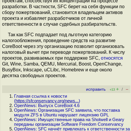
проектам, способствуя их концентрации на процессе
разработки. В частности, SFC берет на себя функции по
сбору пожертвований, становится владельцем активов
проекта и избавляет разработчиков от личной
ответственности в случае судебных разбирательств.
Так как SFC подпадает под льготную категорию
налогообложения, проведение средств на развитие
CoreBoot через эту организацию позволит организовать
налоговый вычет при переводе пожертвований. К числу
проектов, развиваемых при поддержке SFC,
относятся
Git, Wine, Samba, QEMU, Mercurial, Boost, OpenChange,
BusyBox, Inkscape, uCLibc, Homebrew и еще около
десятка свободных проектов.
+
–
исправить
/
+13
Главная ссылка к новости
(
https://sfconservancy.org/news...
)
OpenNews: Выпуск CoreBoot 4.6
OpenNews: Организация SFC заявила, что поставка
модуля ZFS в Ubuntu нарушает лицензию GPL
OpenNews: Имущественные права на Shotwell и Geary
переданы организации Software Freedom Conservancy
OpenNews: SFC начнёт привлекать к ответственности за