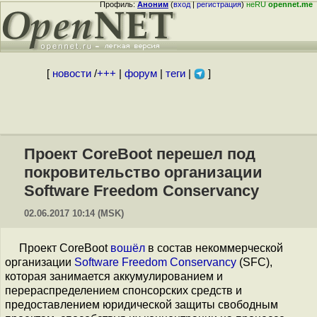
Профиль:
Аноним
(
вход
|
регистрация
)
неRU
opennet.me
[
новости
/
+++
|
форум
|
теги
|
]
Проект CoreBoot перешел под
покровительство организации
Software Freedom Conservancy
02.06.2017 10:14 (MSK)
Проект CoreBoot
вошёл
в состав некоммерческой
организации
Software Freedom Conservancy
(SFC),
которая занимается аккумулированием и
перераспределением спонсорских средств и
предоставлением юридической защиты свободным