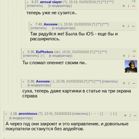
+2
6.37
,
annual slayer
(
?
), 15:19, 01/03/2016 [
^
] [
^^
] [
^^^
]
+
–
[
ответить
]
[
к модератору
]
/
теперь уже не сузится..
7.40
,
Аноним
(
-
), 15:50, 01/03/2016 [
^
] [
^^
] [
^^^
]
+
–
/
[
ответить
]
[
к модератору
]
Так радуйся же! Была бы iOS - еще бы и
расширилось.
+1
5.35
,
EuPhobos
(
ok
), 15:02, 01/03/2016 [
^
] [
^^
] [
^^^
]
+
–
[
ответить
]
[
↑
] [
к модератору
]
/
Ты сломал опеннет своим пи..
5.38
,
Аноним
(
-
), 15:39, 01/03/2016 [
^
] [
^^
] [
^^^
] [
ответить
]
+
–
/
[
к модератору
]
cyка, теперь даже картинки в статье на три экрана
справа
1.18
,
anonimous
(
?
), 12:41, 01/03/2016 [
ответить
] [
﹢﹢﹢
] [
· · ·
]
[
↑
]
+
–
/
[
к модератору
]
А через год они закроют и это направление, и довольные
покупатели останутся без апдейтов.