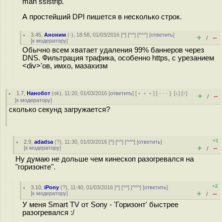
man sslstrip.
А простейший DPI пишется в несколько строк.
3.45
,
Аноним
(
-
), 18:58, 01/03/2016 [
^
] [
^^
] [
^^^
] [
ответить
]
+
–
/
[
к модератору
]
Обычно всем хватает удаления 99% баннеров через
DNS. Фильтрация трафика, особенно https, с урезанием
<div>'ов, имхо, мазахизм
1.7
,
Нанобот
(
ok
), 11:20, 01/03/2016 [
ответить
] [
﹢﹢﹢
] [
· · ·
]
[
↓
] [
↑
]
+
–
/
[
к модератору
]
сколько секунд загружается?
+1
2.9
,
adadsa
(
?
), 11:30, 01/03/2016 [
^
] [
^^
] [
^^^
] [
ответить
]
+
–
[
к модератору
]
/
Ну думаю не дольше чем кинескоп разогревался на
"горизонте".
+2
3.10
,
iPony
(
?
), 11:40, 01/03/2016 [
^
] [
^^
] [
^^^
] [
ответить
]
+
–
[
к модератору
]
/
У меня Smart TV от Sony - 'Горизонт' быстрее
разогревался :/