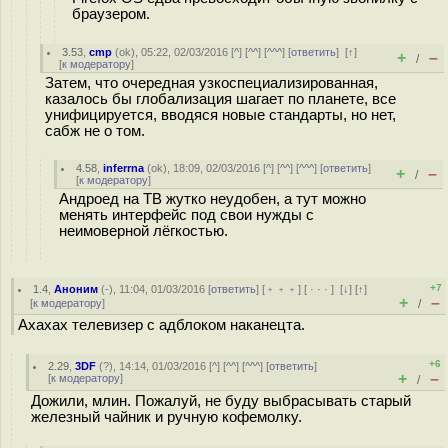
браузером.
3.53
,
cmp
(
ok
), 05:22, 02/03/2016 [
^
] [
^^
] [
^^^
] [
ответить
]
[
↑
]
+
–
/
[
к модератору
]
Затем, что очередная узкоспециализированная,
казалось бы глобализация шагает по планете, все
унифицируется, вводяся новые стандарты, но нет,
сабж не о том.
4.58
,
inferrna
(
ok
), 18:09, 02/03/2016 [
^
] [
^^
] [
^^^
] [
ответить
]
+
–
/
[
к модератору
]
Андроед на ТВ жутко неудобен, а тут можно
менять интерфейс под свои нужды с
неимоверной лёгкостью.
+7
1.4
,
Аноним
(
-
), 11:04, 01/03/2016 [
ответить
] [
﹢﹢﹢
] [
· · ·
]
[
↓
] [
↑
]
+
–
[
к модератору
]
/
Ахахах телевизер с адблоком наканецта.
+6
2.29
,
3DF
(
?
), 14:14, 01/03/2016 [
^
] [
^^
] [
^^^
] [
ответить
]
+
–
[
к модератору
]
/
Дожили, млин. Пожалуй, не буду выбрасывать старый
железный чайник и ручную кофемолку.