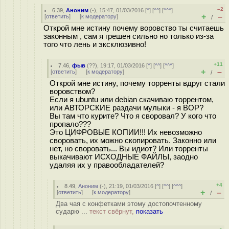
–2
6.39
,
Аноним
(
-
), 15:47, 01/03/2016 [
^
] [
^^
] [
^^^
]
+
–
[
ответить
]
[
к модератору
]
/
Открой мне истину почему воровство ты считаешь
законным , сам я грешен сильно но только из-за
того что лень и эксклюзивно!
+11
7.46
,
фыв
(
??
), 19:17, 01/03/2016 [
^
] [
^^
] [
^^^
]
+
–
[
ответить
]
[
к модератору
]
/
Открой мне истину, почему торренты вдруг стали
воровством?
Если я ubuntu или debian скачиваю торрентом,
или АВТОРСКИЕ раздачи мулыки - я ВОР?
Вы там что курите? Что я своровал? У кого что
пропало???
Это ЦИФРОВЫЕ КОПИИ!!! Их невозможно
своровать, их можно скопировать. Законно или
нет, но своровать... Вы идиот? Или торренты
выкачивают ИСХОДНЫЕ ФАЙЛЫ, заодно
удаляя их у правообладателей?
+4
8.49
,
Аноним
(
-
), 21:19, 01/03/2016 [
^
] [
^^
] [
^^^
]
+
–
[
ответить
]
[
к модератору
]
/
Два чая с конфетками этому достопочтенному
сударю ...
текст свёрнут,
показать