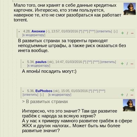
Мало того, они хранят в себе данные кредитных
карточек. Интересно, кто этим пользуется,
наверное те, кто не смог разобраться как работает
torrent.
4.28
,
Аноним
(
-
), 13:57, 01/03/2016 [
^
] [
^^
] [
^^^
] [
ответить
]
[
↓
]
+
–
/
[
к модератору
]
В развитых странах за торренты приходят
неподъемные штрафы, а также риск оказаться без
инета вообще.
5.34
,
paulus
(
ok
), 14:47, 01/03/2016 [
^
] [
^^
] [
^^^
] [
ответить
]
+
–
/
[
к модератору
]
А японЫ посадить могут:)
+2
5.36
,
EuPhobos
(
ok
), 15:05, 01/03/2016 [
^
] [
^^
] [
^^^
]
+
–
[
ответить
]
[
↓
] [
к модератору
]
/
> В развитых странах
Интересно, что это значит? Там где развитее
грабёж с народа за всякую херню?
А у нас к примеру намного развитее грабёж в сфере
ЖКХ и других налогах.. Может быть мы более
развитые значит?