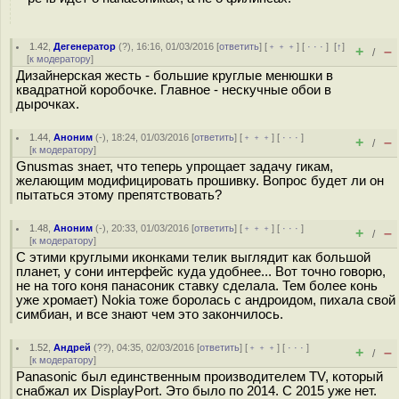
1.42
,
Дегенератор
(
?
), 16:16, 01/03/2016 [
ответить
] [
﹢﹢﹢
] [
· · ·
]
[
↑
]
+
–
/
[
к модератору
]
Дизайнерская жесть - большие круглые менюшки в
квадратной коробочке. Главное - нескучные обои в
дырочках.
1.44
,
Аноним
(
-
), 18:24, 01/03/2016 [
ответить
] [
﹢﹢﹢
] [
· · ·
]
+
–
/
[
к модератору
]
Gnusmas знает, что теперь упрощает задачу гикам,
желающим модифицировать прошивку. Вопрос будет ли он
пытаться этому препятствовать?
1.48
,
Аноним
(
-
), 20:33, 01/03/2016 [
ответить
] [
﹢﹢﹢
] [
· · ·
]
+
–
/
[
к модератору
]
С этими круглыми иконками телик выглядит как большой
планет, у сони интерфейс куда удобнее... Вот точно говорю,
не на того коня панасоник ставку сделала. Тем более конь
уже хромает) Nokia тоже боролась с андроидом, пихала свой
симбиан, и все знают чем это закончилось.
1.52
,
Андрей
(
??
), 04:35, 02/03/2016 [
ответить
] [
﹢﹢﹢
] [
· · ·
]
+
–
/
[
к модератору
]
Panasonic был единственным производителем TV, который
снабжал их DisplayPort. Это было по 2014. С 2015 уже нет.