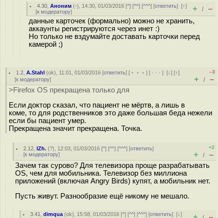
4.30
,
Аноним
(
-
), 14:30, 01/03/2016 [
^
] [
^^
] [
^^^
] [
ответить
]
[
↑
]
+
–
/
[
к модератору
]
данные карточек (формально) можно не хранить,
аккаунты регистрируются через инет :)
Но только не вздумайте доставать карточки перед
камерой ;)
–3
1.2
,
A.Stahl
(
ok
), 11:01, 01/03/2016 [
ответить
] [
﹢﹢﹢
] [
· · ·
]
[
↓
] [
↑
]
+
–
[
к модератору
]
/
>Firefox OS прекращена только для
Если доктор сказал, что пациент не мёртв, а лишь в
коме, то для родственников это даже большая беда нежели
если бы пациент умер.
Прекращена значит прекращена. Точка.
+2
2.12
,
IZh.
(
?
), 12:03, 01/03/2016 [
^
] [
^^
] [
^^^
] [
ответить
]
+
–
[
к модератору
]
/
Зачем так сурово? Для телевизора проще разрабатывать
OS, чем для мобильника. Телевизор без миллиона
приложений (включая Angry Birds) купят, а мобильник нет.
Пусть живут. Разнообразие ещё никому не мешало.
3.41
,
dimqua
(
ok
), 15:58, 01/03/2016 [
^
] [
^^
] [
^^^
] [
ответить
]
[
↓
]
+
–
/