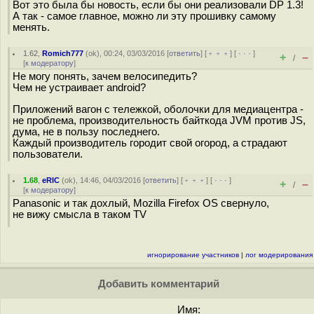
Вот это была бы новость, если бы они реализовали DP 1.3!
А так - самое главное, можно ли эту прошивку самому
менять.
1.62
,
Romich777
(
ok
), 00:24, 03/03/2016 [
ответить
] [
﹢﹢﹢
] [
· · ·
]
+
–
/
[
к модератору
]
Не могу понять, зачем велосипедить?
Чем не устраивает android?
Приложений вагон с тележкой, оболочки для медиацентра -
не проблема, производительность байткода JVM против JS,
дума, не в пользу последнего.
Каждый производитель городит свой огород, а страдают
пользователи.
1.68
,
eRIC
(
ok
), 14:46, 04/03/2016 [
ответить
] [
﹢﹢﹢
] [
· · ·
]
+
–
/
[
к модератору
]
Panasonic и так дохлый, Mozilla Firefox OS свернуло,
не вижу смысла в таком TV
игнорирование участников
|
лог модерирования
Добавить комментарий
Имя: