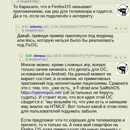
[
к модератору
]
То барахало, что в FirefoxOS называют
приложениями, как раз для телевизора и годится.
Да и то, если он подключён к интернету.
4.57
,
inferrna
(
ok
), 17:24, 02/03/2016 [
^
] [
^^
] [
^^^
] [
ответить
]
+
–
/
[
к модератору
]
Давай, приведи пример приложухи под ведроид
или йось, которую нельзя было бы реализовать
под FxOS.
5.67
,
dimqua
(
ok
), 03:47, 04/03/2016 [
^
] [
^^
] [
^^^
] [
ответить
]
+
–
/
[
к модератору
]
Многое можно, кроме сложных игр, вопрос
только зачем начинать это делать для ОС,
основанной на Android. На данный момент их
маркет состоит, в основном, из примитивных
приложений под непонятными лицензиями. Сравните
это с тем, что _уже есть_ в F-droid или SailfishOS
https://openrepos.net/
(об остальных не берусь
судить). И станет ясно, что вся идея этой ОС
сводится к: "мы возьмём то, что уже есть и напишем
ему аналог на HTML5". Вот только какой в этом плюс
для пользователей подумать забыли.
Если предложат что-то хорошее для телевизоров и
прочего, то я только за. А пока мой смартфон на
Firefox OS едва превосходит обычную звонилку с