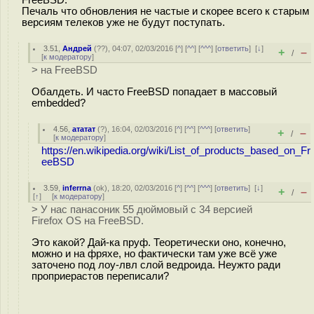
FreeBSD.
Печаль что обновления не частые и скорее всего к старым
версиям телеков уже не будут поступать.
3.51
,
Андрей
(
??
), 04:07, 02/03/2016 [
^
] [
^^
] [
^^^
] [
ответить
]
[
↓
]
+
–
/
[
к модератору
]
> на FreeBSD
Обалдеть. И часто FreeBSD попадает в массовый
embedded?
4.56
,
ататат
(
?
), 16:04, 02/03/2016 [
^
] [
^^
] [
^^^
] [
ответить
]
+
–
/
[
к модератору
]
https://en.wikipedia.org/wiki/List_of_products_based_on_Fr
eeBSD
3.59
,
inferrna
(
ok
), 18:20, 02/03/2016 [
^
] [
^^
] [
^^^
] [
ответить
]
[
↓
]
+
–
/
[
↑
] [
к модератору
]
> У нас панасоник 55 дюймовый с 34 версией
Firefox OS на FreeBSD.
Это какой? Дай-ка пруф. Теоретически оно, конечно,
можно и на фряхе, но фактически там уже всё уже
заточено под лоу-лвл слой ведроида. Неужто ради
проприерастов переписали?