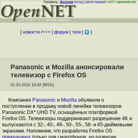
Профиль:
Аноним
(
вход
|
регистрация
)
неRU
opennet.me
[
новости
/
+++
|
форум
|
теги
|
]
Panasonic и Mozilla анонсировали
телевизор с Firefox OS
01.03.2016 10:42 (MSK)
Компания
Panasonic
и
Mozilla
объявили о
поступлении в продажу новой линейки телевизоров
Panasonic DX* UHD TV, оснащённых платформой
Firefox OS. Телевизоры поддерживают разрешение 4K и
выпускаются с 32-, 40-, 49-, 50-, 55-, 58- и 65-дюймовыми
экранами. Напомним, что разработка Firefox OS
прекращена
только для смартфонов, но развитие