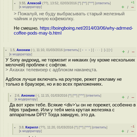
+1
3.55
,
Алексей
(
??
), 13:52, 02/03/2016 [
^
] [
^^
] [
^^^
] [
ответить
]
+
–
[
к модератору
]
/
> Пожалуй, не буду выбрасывать старый железный
чайник и ручную кофемолку.
Не смешно.
https://boingboing.net/2014/03/06/why-adrmed-
coffee-pods-may-b.html
1.5
,
Аноним
(
-
), 11:10, 01/03/2016 [
ответить
] [
﹢﹢﹢
] [
· · ·
]
[
↓
] [
↑
]
+
–
/
[
к модератору
]
У Sony андроид, не тормозит и никаких (ну кроме нескольких
мелочей) проблем с софтом.
> Ахахах телевизер с адблоком наканецта.
Адблок лучше включать на роутере, режет рекламу не
только в браузере, но и во всех приложениях.
2.6
,
Аноним
(
-
), 11:15, 01/03/2016 [
^
] [
^^
] [
^^^
] [
ответить
]
+
–
/
[
к модератору
]
Да вот хрен тебе. Всякие <div>'ы он не порежет, особенно в
https трафике. Или у тебя мега крутая железяка с
аппаратным DPI? Тогда завидую, это да.
–1
3.8
,
Кирилл
(
??
), 11:20, 01/03/2016 [
^
] [
^^
] [
^^^
] [
ответить
]
+
–
[
к модератору
]
/