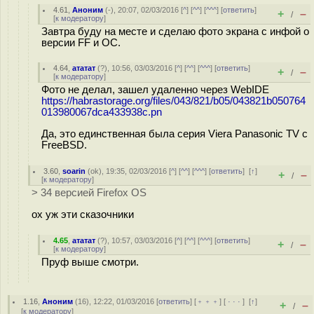
4.61
,
Аноним
(
-
), 20:07, 02/03/2016 [
^
] [
^^
] [
^^^
] [
ответить
]
+
–
/
[
к модератору
]
Завтра буду на месте и сделаю фото экрана с инфой о
версии FF и ОС.
4.64
,
ататат
(
?
), 10:56, 03/03/2016 [
^
] [
^^
] [
^^^
] [
ответить
]
+
–
/
[
к модератору
]
Фото не делал, зашел удаленно через WebIDE
https://habrastorage.org/files/043/821/b05/043821b050764
013980067dca433938c.pn
Да, это единственная была серия Viera Panasonic TV c
FreeBSD.
3.60
,
soarin
(
ok
), 19:35, 02/03/2016 [
^
] [
^^
] [
^^^
] [
ответить
]
[
↑
]
+
–
/
[
к модератору
]
> 34 версией Firefox OS
ох уж эти сказочники
4.65
,
ататат
(
?
), 10:57, 03/03/2016 [
^
] [
^^
] [
^^^
] [
ответить
]
+
–
/
[
к модератору
]
Пруф выше смотри.
1.16
,
Аноним
(
16
), 12:22, 01/03/2016 [
ответить
] [
﹢﹢﹢
] [
· · ·
]
[
↑
]
+
–
/
[
к модератору
]