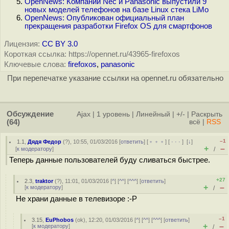
OpenNews: Компании Nec и Panasonic выпустили 9
новых моделей телефонов на базе Linux стека LiMo
OpenNews: Опубликован официальный план
прекращения разработки Firefox OS для смартфонов
Лицензия:
CC BY 3.0
Короткая ссылка: https://opennet.ru/43965-firefoxos
Ключевые слова:
firefoxos
,
panasonic
При перепечатке указание ссылки на opennet.ru обязательно
Обсуждение
Ajax
|
1 уровень
|
Линейный
|
+/-
|
Раскрыть
(64)
всё
|
RSS
–1
1.1
,
Дядя Федор
(
?
), 10:55, 01/03/2016 [
ответить
] [
﹢﹢﹢
] [
· · ·
]
[
↓
]
+
–
[
к модератору
]
/
Теперь данные пользователей буду сливаться быстрее.
+27
2.3
,
traktor
(
?
), 11:01, 01/03/2016 [
^
] [
^^
] [
^^^
] [
ответить
]
+
–
[
к модератору
]
/
Не храни данные в телевизоре :-P
–1
3.15
,
EuPhobos
(
ok
), 12:20, 01/03/2016 [
^
] [
^^
] [
^^^
] [
ответить
]
+
–
[
к модератору
]
/