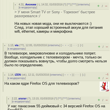
4.31
,
Аноним
(
-
), 14:32, 01/03/2016 [
^
] [
^^
] [
^^^
] [
ответить
]
+
–
/
[
к модератору
]
> У меня Smart TV от Sony - 'Горизонт' быстрее
разогревался :/
На новых новая мода, они не выключаются :)
След. этап хороший встроенный аккум для питания
wifi, ethernet, камеры и микрофона
1.13
,
via
(
??
), 12:05, 01/03/2016 [
ответить
] [
﹢﹢﹢
] [
· · ·
]
[
↑
]
+
–
/
[
к модератору
]
В телевизоре, микроволновке и холодильнике попрет.
Вообще, холодильник с телоевизором - мечта, только он
должен показывать вовнутрь, чтобы долго смотреть нельзя
было по определению.
–1
1.14
,
iZEN
(
ok
), 12:11, 01/03/2016 [
ответить
] [
﹢﹢﹢
] [
· · ·
]
[
↓
]
+
–
[
к модератору
]
/
На каком ядре Firefox OS для телевизоров?
2.22
,
ататат
(
?
), 13:15, 01/03/2016 [
^
] [
^^
] [
^^^
] [
ответить
]
+
–
/
[
к модератору
]
У нас панасоник 55 дюймовый с 34 версией Firefox OS на