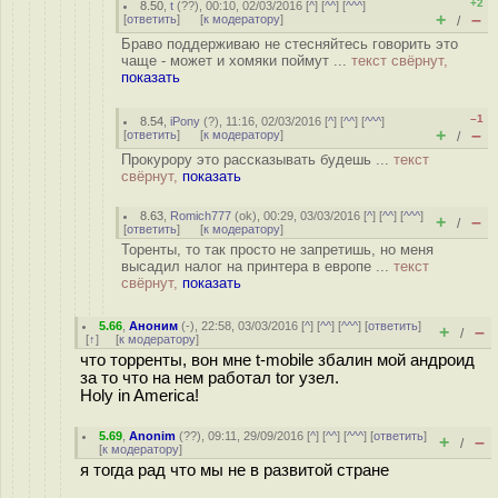
+2
8.50
,
t
(
??
), 00:10, 02/03/2016 [
^
] [
^^
] [
^^^
]
+
–
[
ответить
]
[
к модератору
]
/
Браво поддерживаю не стесняйтесь говорить это
чаще - может и хомяки поймут ...
текст свёрнут,
показать
–1
8.54
,
iPony
(
?
), 11:16, 02/03/2016 [
^
] [
^^
] [
^^^
]
+
–
[
ответить
]
[
к модератору
]
/
Прокурору это рассказывать будешь ...
текст
свёрнут,
показать
8.63
,
Romich777
(
ok
), 00:29, 03/03/2016 [
^
] [
^^
] [
^^^
]
+
–
/
[
ответить
]
[
к модератору
]
Торенты, то так просто не запретишь, но меня
высадил налог на принтера в европе ...
текст
свёрнут,
показать
5.66
,
Аноним
(
-
), 22:58, 03/03/2016 [
^
] [
^^
] [
^^^
] [
ответить
]
+
–
/
[
↑
] [
к модератору
]
что торренты, вон мне t-mobile збалин мой андроид
за то что на нем работал tor узел.
Holy in America!
5.69
,
Anonim
(
??
), 09:11, 29/09/2016 [
^
] [
^^
] [
^^^
] [
ответить
]
+
–
/
[
к модератору
]
я тогда рад что мы не в развитой стране