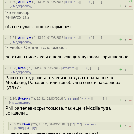
+1
1.20
,
Аноним
(
-
), 13:03, 01/03/2016 [
ответить
] [
﹢﹢﹢
] [
· · ·
]
+
–
[
к модератору
]
/
>телевизор
>Firefox OS
оба не нужны, полная гармония
1.21
,
Аноним
(
-
), 13:12, 01/03/2016 [
ответить
] [
﹢﹢﹢
] [
· · ·
]
+
–
/
[
к модератору
]
> Firefox OS для телевизоров
логотип в виде лисы с полыхающим пуканом - оригинально...
1.23
,
DmA
(
??
), 13:30, 01/03/2016 [
ответить
] [
﹢﹢﹢
] [
· · ·
]
+
–
/
[
к модератору
]
Рапорты о здоровье телевизора куда отсылаются в
Mozila.org, Panasonic или как обычно ещё и на сервера
Гугл???
1.24
,
Ячсмит
(
?
), 13:31, 01/03/2016 [
ответить
] [
﹢﹢﹢
] [
· · ·
]
[
↓
]
+
–
/
[
к модератору
]
Phillipa телевизоры тормоза, так еще и Mozilla туда
вставили...
2.26
,
DmA
(
??
), 13:52, 01/03/2016 [
^
] [
^^
] [
^^^
] [
ответить
]
+
–
/
[
к модератору
]
речь идёт о панасониках, а не о филипсах!