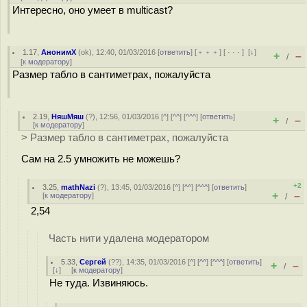
Интересно, оно умеет в multicast?
1.17
,
АнонимХ
(
ok
), 12:40, 01/03/2016 [
ответить
] [
﹢﹢﹢
] [
· · ·
]
[
↓
]
+
–
/
[
к модератору
]
Размер табло в сантиметрах, пожалуйста
2.19
,
НяшМяш
(
?
), 12:56, 01/03/2016 [
^
] [
^^
] [
^^^
] [
ответить
]
+
–
/
[
к модератору
]
> Размер табло в сантиметрах, пожалуйста
Сам на 2.5 умножить не можешь?
+2
3.25
,
mathNazi
(
?
), 13:45, 01/03/2016 [
^
] [
^^
] [
^^^
] [
ответить
]
+
–
[
к модератору
]
/
2,54
Часть нити удалена модератором
5.33
,
Сергей
(
??
), 14:35, 01/03/2016 [
^
] [
^^
] [
^^^
] [
ответить
]
+
–
/
[
↓
] [
к модератору
]
Не туда. Извиняюсь.