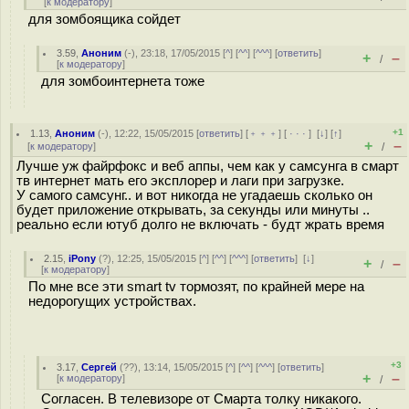
[
к модератору
]
для зомбоящика сойдет
3.59
,
Аноним
(
-
), 23:18, 17/05/2015 [
^
] [
^^
] [
^^^
] [
ответить
]
+
–
/
[
к модератору
]
для зомбоинтернета тоже
+1
1.13
,
Аноним
(
-
), 12:22, 15/05/2015 [
ответить
] [
﹢﹢﹢
] [
· · ·
]
[
↓
] [
↑
]
+
–
[
к модератору
]
/
Лучше уж файрфокс и веб аппы, чем как у самсунга в смарт
тв интернет мать его эксплорер и лаги при загрузке.
У самого самсунг.. и вот никогда не угадаешь сколько он
будет приложение открывать, за секунды или минуты ..
реально если ютуб долго не включать - будт жрать время
2.15
,
iPony
(
?
), 12:25, 15/05/2015 [
^
] [
^^
] [
^^^
] [
ответить
]
[
↓
]
+
–
/
[
к модератору
]
По мне все эти smart tv тормозят, по крайней мере на
недорогущих устройствах.
+3
3.17
,
Сергей
(
??
), 13:14, 15/05/2015 [
^
] [
^^
] [
^^^
] [
ответить
]
+
–
[
к модератору
]
/
Согласен. В телевизоре от Смарта толку никакого.