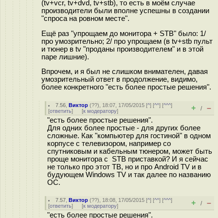
(tv+vcr, tv+dvd, tv+stb), то есть в моём случае
производители были вполне успешны в создании
"спроса на ровном месте".
Ещё раз "упрощаем до монитора + STB" было: 1/
про умозрительно; 2/ про упрощаем (в tv+stb пульт
и тюнер в tv "проданы производителем" и в этой
паре лишние).
Впрочем, и я был не слишком внимателен, давая
умозрительный ответ в продолжение, видимо,
более конкретного "есть более простые решения".
7.56
,
Виктор
(
??
), 18:07, 17/05/2015 [
^
] [
^^
] [
^^^
]
+
–
/
[
ответить
]
[
к модератору
]
"есть более простые решения".
Для одних более простые - для других более
сложные. Как "компьютер для гостиной" в одном
корпусе с телевизором, например со
спутниковым и кабельным тюнером, может быть
проще монитора с STB приставкой? И я сейчас
не только про этот ТВ, но и про Android TV и в
будующем Windows TV и так далее по названию
ОС.
7.57
,
Виктор
(
??
), 18:08, 17/05/2015 [
^
] [
^^
] [
^^^
]
+
–
/
[
ответить
]
[
к модератору
]
"есть более простые решения".