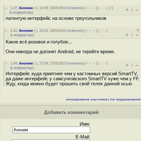
1.27
,
Аноним
(
-
), 14:48, 15/05/2015 [
ответить
] [
﹢﹢﹢
] [
· · ·
]
[
↑
]
+
–
/
[
к модератору
]
патентую интерфейс на основе треугольников
–1
1.51
,
Аноним
(
-
), 20:25, 16/05/2015 [
ответить
] [
﹢﹢﹢
] [
· · ·
]
+
–
[
к модератору
]
/
Какое всё розовое и голубое...
Они никогда не догонят Android, не теряйте время.
1.54
,
Аноним
(
-
), 17:08, 17/05/2015 [
ответить
] [
﹢﹢﹢
] [
· · ·
]
+
–
/
[
к модератору
]
Интерфейс куда приятнее чем у кастомных версий SmartTV,
да даже интерфейс у самсунговского SmartTV хуже чем у FF.
Жду, когда можно будет прошить свой телек данной осью
игнорирование участников
|
лог модерирования
Добавить комментарий
Имя:
E-Mail: