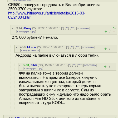
CR580 планируют продавать в Великобритании за
3500-3700 фунтов:
http://www.hifinews.ru/article/details/2015-03-
03/24994.htm
+1
3.14
,
iPony
(
?
), 12:22, 15/05/2015 [
^
] [
^^
] [
^^^
] [
ответить
]
+
–
[
к модератору
]
/
275 000 рублей? Немало.
4.50
,
Ы ы ы
(
?
), 18:57, 16/05/2015 [
^
] [
^^
] [
^^^
] [
ответить
]
+
–
/
[
к модератору
]
Андроид на палке включаться в любой телик.
5.60
,
ZiNk
(
ok
), 15:36, 18/05/2015 [
^
] [
^^
] [
^^^
] [
ответить
]
+
–
/
[
к модератору
]
ФФ на палке тоже в теории должен
включаться. На практике бэкеров кинули с
изначальным концептом, который должны
были выслать уже в феврале, теперь кормят
завтраками о шиппинге в августе. Сам из
пострадавших сижу и думаю что надо было брать
Amazon Fire HD Stick или кого из китайцев и
вкорячивать туда KODI...
+7