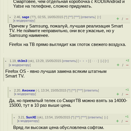
Смартовее, чем отдельная коробочка с KODI/Android и
Yatse на телефоне, сложно придумать.
2.46
,
sage
(
??
), 02:55, 16/05/2015 [
^
] [
^^
] [
^^^
] [
ответить
]
[
↑
]
+
–
/
[
к модератору
]
Причем у Samsung, пожалуй, лучшая реализация Smart
TV. Не поймите неправильно, они все ужасные, но у
Samsung наименее.
Firefox на ТВ прямо выглядит как глоток свежего воздуха.
+2
1.19
,
th3m3
(
ok
), 13:29, 15/05/2015 [
ответить
] [
﹢﹢﹢
] [
· · ·
]
[
↓
] [
↑
]
+
–
[
к модератору
]
/
Firefox OS - явно лучшая замена всяким штатным
Smart TV.
+1
2.20
,
Аноним
(
-
), 13:34, 15/05/2015 [
^
] [
^^
] [
^^^
] [
ответить
]
+
–
[
к модератору
]
/
Да, но приемлый телек со СмартТВ можно взять за 14000-
15000, тут в 10 раз выше цена.
+1
3.21
,
SunXE
(
ok
), 13:54, 15/05/2015 [
^
] [
^^
] [
^^^
] [
ответить
]
[
↓
]
+
–
[
к модератору
]
/
Вряд ли высокая цена обусловлена софтом.