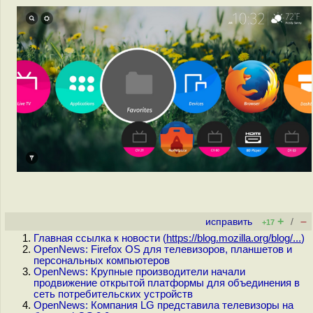
+
–
исправить
/
+17
Главная ссылка к новости (
https://blog.mozilla.org/blog/...
)
OpenNews: Firefox OS для телевизоров, планшетов и
персональных компьютеров
OpenNews: Крупные производители начали
продвижение открытой платформы для объединения в
сеть потребительских устройств
OpenNews: Компания LG представила телевизоры на