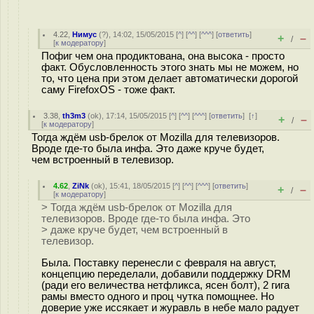
4.22
,
Нимус
(
?
), 14:02, 15/05/2015 [
^
] [
^^
] [
^^^
] [
ответить
]
+
–
/
[
к модератору
]
Пофиг чем она продиктована, она высока - просто
факт. Обусловленность этого знать мы не можем, но
то, что цена при этом делает автоматически дорогой
саму FirefoxOS - тоже факт.
3.38
,
th3m3
(
ok
), 17:14, 15/05/2015 [
^
] [
^^
] [
^^^
] [
ответить
]
[
↑
]
+
–
/
[
к модератору
]
Тогда ждём usb-брелок от Mozilla для телевизоров.
Вроде где-то была инфа. Это даже круче будет,
чем встроенный в телевизор.
4.62
,
ZiNk
(
ok
), 15:41, 18/05/2015 [
^
] [
^^
] [
^^^
] [
ответить
]
+
–
/
[
к модератору
]
> Тогда ждём usb-брелок от Mozilla для
телевизоров. Вроде где-то была инфа. Это
> даже круче будет, чем встроенный в
телевизор.
Была. Поставку перенесли с февраля на август,
концепцию переделали, добавили поддержку DRM
(ради его величества нетфликса, ясен болт), 2 гига
рамы вместо одного и проц чутка помощнее. Но
доверие уже иссякает и журавль в небе мало радует