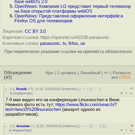
базе webOS 2.0
OpenNews: Компания LG представит первый телевизор
на базе открытой платформы webOS
OpenNews: Представлено оформление интерфейса
Firefox OS для телевизоров
Лицензия:
CC BY 3.0
Короткая ссылка: https://opennet.ru/42238-panasonic
Ключевые слова:
panasonic
,
tv
,
firfox
,
os
При перепечатке указание ссылки на opennet.ru обязательно
Обсуждение
Ajax
|
1 уровень
|
Линейный
|
+/-
|
Раскрыть
(47)
всё
|
RSS
+3
1.2
,
Romik
(
??
), 11:18, 15/05/2015 [
ответить
] [
﹢﹢﹢
] [
· · ·
]
+
–
[
к модератору
]
/
7-9 мая видел его на конференции Linuxwochen в Вене.
Немного фото есть тут:
https://www.flickr.com/search/?
text=lww15%20linuxwochen
(аккаунт одного из
разработчиков).
–8
1.3
,
Аноним
(
-
), 11:20, 15/05/2015 [
ответить
] [
﹢﹢﹢
] [
· · ·
]
[
↓
]
+
–
[
к модератору
]
/