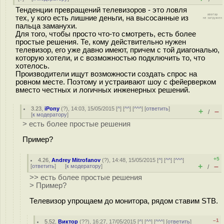
Тенденции превращений телевизоров - это ловля
тех, у кого есть лишние деньги, на высосанные из
пальца заманухи.
Для того, чтобы просто что-то смотреть, есть более
простые решения. Те, кому действительно нужен
телевизор, его уже давно имеют, причем с той диагональю,
которую хотели, и с возможностью подключить то, что
хотелось.
Производители ищут возможности создать спрос на
ровном месте. Поэтому и устраивают шоу с фейерверком
вместо честных и логичных инженерных решений.
3.23
,
iPony
(
?
), 14:03, 15/05/2015 [
^
] [
^^
] [
^^^
] [
ответить
]
+
–
/
[
к модератору
]
> есть более простые решения
Пример?
+5
4.26
,
Andrey Mitrofanov
(
?
), 14:48, 15/05/2015 [
^
] [
^^
] [
^^^
]
+
–
[
ответить
]
[
к модератору
]
/
>> есть более простые решения
> Пример?
Телевизор упрощаем до монитора, рядом ставим STB.
–1
5.52
,
Виктор
(
??
), 16:27, 17/05/2015 [
^
] [
^^
] [
^^^
] [
ответить
]