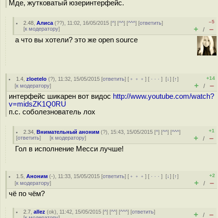
Мде, жутковатый юзеринтерфейс.
–5
2.48
,
Алиса
(
??
), 11:02, 16/05/2015 [
^
] [
^^
] [
^^^
] [
ответить
]
+
–
[
к модератору
]
/
а что вы хотели? это же open source
+14
1.4
,
zloetelo
(
?
), 11:32, 15/05/2015 [
ответить
] [
﹢﹢﹢
] [
· · ·
]
[
↓
] [
↑
]
+
–
[
к модератору
]
/
интерфейс шикарен вот видос
http://www.youtube.com/watch?
v=midsZK1Q0RU
п.с. соболезнователь лох
+1
2.34
,
Внимательный аноним
(
?
), 15:43, 15/05/2015 [
^
] [
^^
] [
^^^
]
+
–
[
ответить
]
[
к модератору
]
/
Гол в исполнение Месси лучше!
+2
1.5
,
Аноним
(
-
), 11:33, 15/05/2015 [
ответить
] [
﹢﹢﹢
] [
· · ·
]
[
↓
] [
↑
]
+
–
[
к модератору
]
/
чё по чём?
2.7
,
allez
(
ok
), 11:42, 15/05/2015 [
^
] [
^^
] [
^^^
] [
ответить
]
+
–
/
[
к модератору
]