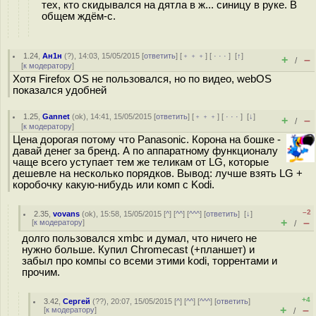
тех, кто скидывался на дятла в ж... синицу в руке. В
общем ждём-с.
1.24
,
Ан1н
(
?
), 14:03, 15/05/2015 [
ответить
] [
﹢﹢﹢
] [
· · ·
]
[
↑
]
+
–
/
[
к модератору
]
Хотя Firefox OS не пользовался, но по видео, webOS
показался удобней
1.25
,
Gannet
(
ok
), 14:41, 15/05/2015 [
ответить
] [
﹢﹢﹢
] [
· · ·
]
[
↓
]
+
–
/
[
к модератору
]
Цена дорогая потому что Panasonic. Корона на бошке -
давай денег за бренд. А по аппаратному функционалу
чаще всего уступает тем же теликам от LG, которые
дешевле на несколько порядков. Вывод: лучше взять LG +
коробочку какую-нибудь или комп с Kodi.
–2
2.35
,
vovans
(
ok
), 15:58, 15/05/2015 [
^
] [
^^
] [
^^^
] [
ответить
]
[
↓
]
+
–
[
к модератору
]
/
долго пользовался xmbc и думал, что ничего не
нужно больше. Купил Chromecast (+планшет) и
забыл про компы со всеми этими kodi, торрентами и
прочим.
+4
3.42
,
Сергей
(
??
), 20:07, 15/05/2015 [
^
] [
^^
] [
^^^
] [
ответить
]
+
–
[
к модератору
]
/