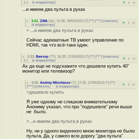
+
–
[
↓
] [
к модератору
]
/
...и имеем два пульта в руках
6.61
,
ZiNk
(
ok
), 15:38, 18/05/2015 [
^
] [
^^
] [
^^^
] [
ответить
]
+
–
/
[
к модератору
]
> ...и имеем два пульта в руках
Сейчас адекватные ТВ умеют управление по
HDMI, так что всё-таки один.
5.53
,
Виктор
(
??
), 16:35, 17/05/2015 [
^
] [
^^
] [
^^^
] [
ответить
]
+
–
/
[
↑
] [
к модератору
]
Ах да еще не подскажите что дешевле купить 40"
монитор или телевизор?
6.55
,
Andrey Mitrofanov
(
?
), 17:20, 17/05/2015 [
^
] [
^^
]
+
–
/
[
^^^
] [
ответить
]
[
к модератору
]
>дешевле купить
Я уже одному не слишком внимательному
Анониму указал, что про "подешевле" речи выше
не было.
>...и имеем два пульта в руках
Ну, ни у одного виденного мною монитора не было
пульта. Да, у самого всю дорогу "два пульта"