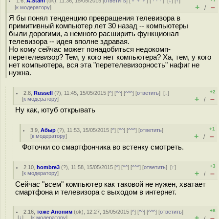
1.6
,
A.Stahl
(
ok
), 11:36, 15/05/2015 [
ответить
] [
﹢﹢﹢
] [
· · ·
]
[
↓
] [
↑
]
+
–
[
к модератору
]
/
Я бы понял тенденцию превращения телевизора в
примитивный компьютер лет 30 назад -- компьютеры
были дорогими, а немного расширить функционал
телевизора -- идея вполне здравая.
Но кому сейчас может понадобиться недокомп-
перетелевизор? Тем, у кого нет компьютера? Ха, тем, у кого
нет компьютера, вся эта "перетелевизорность" нафиг не
нужна.
+2
2.8
,
Russell
(
?
), 11:45, 15/05/2015 [
^
] [
^^
] [
^^^
] [
ответить
]
[
↓
]
+
–
[
к модератору
]
/
Ну как, ютуб открывать
+1
3.9
,
Абыр
(
?
), 11:53, 15/05/2015 [
^
] [
^^
] [
^^^
] [
ответить
]
+
–
[
к модератору
]
/
Фоточки со смартфончика во встенку смотреть.
+3
2.10
,
hombre3
(
?
), 11:58, 15/05/2015 [
^
] [
^^
] [
^^^
] [
ответить
]
[
↑
]
+
–
[
к модератору
]
/
Сейчас "всем" компьютер как таковой не нужен, хватает
смартфона и телевизора с выходом в интернет.
+8
2.16
,
тоже Аноним
(
ok
), 12:27, 15/05/2015 [
^
] [
^^
] [
^^^
] [
ответить
]
+
–
[
↓
] [
к модератору
]
/