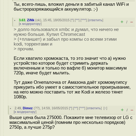
Ты, всего-лишь, вложил деньги в забитый канал WiFi и
быстроразряжающийся аккумулятор. ;-)
3.63
,
ZiNk
(
ok
), 15:45, 18/05/2015 [
^
] [
^^
] [
^^^
] [
ответить
]
+
–
/
[
к модератору
]
> долго пользовался xmbc и думал, что ничего не
нужно больше. Купил Chromecast
> (+планшет) и забыл про компы со всеми этими
kodi, торрентами и
> прочим.
Если хватило хромокаста, то это значит что а) нужно
устройство которое будет стримить держать
включенным и только по вафле б) монитор максимум
720p, иначе будет мылить.
Тут даже Огнепалочка от Амазона даёт хромомугипсу
прикурить ибо умеет в самостоятельное проигрывание,
на него можно поставить тот же Kodi и железо тянет
1080p.
2.49
,
Dimez
(
??
), 14:59, 16/05/2015 [
^
] [
^^
] [
^^^
] [
ответить
]
[
↑
]
+
–
/
[
к модератору
]
Выше цена была 275000. Покажите мне телевизор от LG с
максимальной ценой (помним про несколько порядков)
2750р, а лучше 275р?