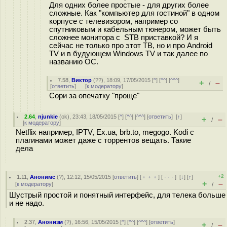
Для одних более простые - для других более
сложные. Как "компьютер для гостиной" в одном
корпусе с телевизором, например со
спутниковым и кабельным тюнером, может быть
сложнее монитора с STB приставкой? И я
сейчас не только про этот ТВ, но и про Android
TV и в будующем Windows TV и так далее по
названию ОС.
7.58
,
Виктор
(
??
), 18:09, 17/05/2015 [
^
] [
^^
] [
^^^
]
+
–
/
[
ответить
]
[
к модератору
]
Сори за опечатку "проще"
2.64
,
njunkie
(
ok
), 23:43, 18/05/2015 [
^
] [
^^
] [
^^^
] [
ответить
]
[
↑
]
+
–
/
[
к модератору
]
Netflix например, IPTV, Ex.ua, brb.to, megogo. Kodi с
плагинами может даже с торрентов вещать. Такие
дела
+2
1.11
,
Анонимс
(
?
), 12:12, 15/05/2015 [
ответить
] [
﹢﹢﹢
] [
· · ·
]
[
↓
] [
↑
]
+
–
[
к модератору
]
/
Шустрый простой и понятный интерфейс, для телека больше
и не надо.
2.37
,
Анонизм
(
?
), 16:56, 15/05/2015 [
^
] [
^^
] [
^^^
] [
ответить
]
+
–
/