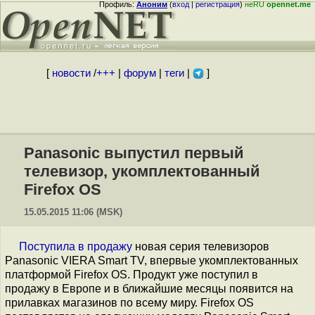
Профиль:
Аноним
(
вход
|
регистрация
)
неRU
opennet.me
[
новости
/
+++
|
форум
|
теги
|
]
Panasonic выпустил первый
телевизор, укомплектованный
Firefox OS
15.05.2015 11:06 (MSK)
Поступила в продажу
новая серия телевизоров
Panasonic VIERA Smart TV, впервые укомплектованных
платформой Firefox OS. Продукт уже поступил в
продажу в Европе и в ближайшие месяцы появится на
прилавках магазинов по всему миру. Firefox OS