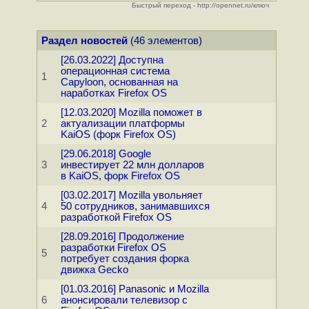
Быстрый переход - http://opennet.ru/ключ
Раздел новостей
(46 элементов)
[26.03.2022] Доступна
операционная система
1
Capyloon, основанная на
наработках Firefox OS
[12.03.2020] Mozilla поможет в
2
актуализации платформы
KaiOS (форк Firefox OS)
[29.06.2018] Google
3
инвестирует 22 млн долларов
в KaiOS, форк Firefox OS
[03.02.2017] Mozilla увольняет
4
50 сотрудников, занимавшихся
разработкой Firefox OS
[28.09.2016] Продолжение
разработки Firefox OS
5
потребует создания форка
движка Gecko
[01.03.2016] Panasonic и Mozilla
6
анонсировали телевизор с