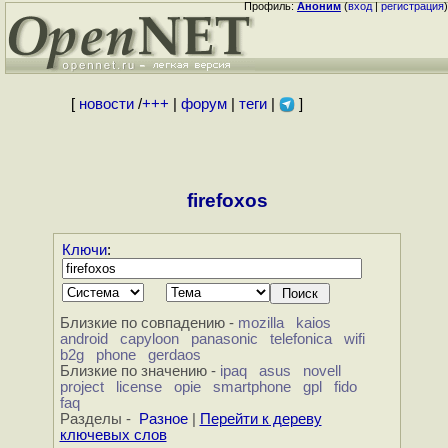
Профиль:
Аноним
(
вход
|
регистрация
)
[
новости
/
+++
|
форум
|
теги
|
]
firefoxos
Ключи
:
Близкие по совпадению -
mozilla
kaios
android
capyloon
panasonic
telefonica
wifi
b2g
phone
gerdaos
Близкие по значению -
ipaq
asus
novell
project
license
opie
smartphone
gpl
fido
faq
Разделы -
Разное
|
Перейти к дереву
ключевых слов