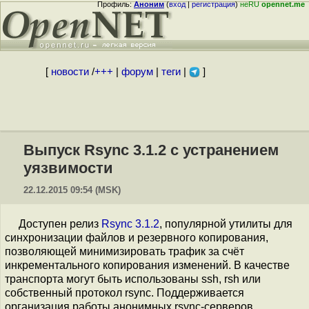
Профиль:
Аноним
(
вход
|
регистрация
)
неRU
opennet.me
[
новости
/
+++
|
форум
|
теги
|
]
Выпуск Rsync 3.1.2 c устранением
уязвимости
22.12.2015 09:54 (MSK)
Доступен релиз
Rsync 3.1.2
, популярной утилиты для
синхронизации файлов и резервного копирования,
позволяющей минимизировать трафик за счёт
инкрементального копирования изменений. В качестве
транспорта могут быть использованы ssh, rsh или
собственный протокол rsync. Поддерживается
организация работы анонимных rsync-серверов,