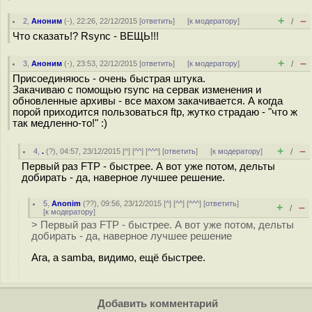
+
–
2
,
Аноним
(
-
), 22:26, 22/12/2015 [
ответить
]
[
к модератору
]
/
Что сказать!? Rsync - ВЕЩЬ!!!
+
–
3
,
Аноним
(
-
), 23:53, 22/12/2015 [
ответить
]
[
к модератору
]
/
Присоединяюсь - очень быстрая штука.
Закачиваю с помощью rsync на сервак изменения и
обновленные архивы - все махом закачивается. А когда
порой приходится пользоваться ftp, жутко страдаю - "что ж
так медленно-то!" :)
+
–
4
,
.
(
?
), 04:57, 23/12/2015 [
^
] [
^^
] [
^^^
] [
ответить
]
[
к модератору
]
/
Первый раз FTP - быстрее. А вот уже потом, дельты
добирать - да, наверное лучшее решение.
5
,
Anonim
(
??
), 09:56, 23/12/2015 [
^
] [
^^
] [
^^^
] [
ответить
]
+
–
/
[
к модератору
]
> Первый раз FTP - быстрее. А вот уже потом, дельты
добирать - да, наверное лучшее решение
Ага, а samba, видимо, ещё быстрее.
Добавить комментарий