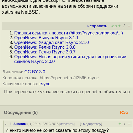
необходимых для BackupPC, предоставление
возможности включения на этапе сборки поддержки
xattrs на NetBSD.
+
–
исправить
/
+13
Главная ссылка к новости (
https://rsync.samba.org/...
)
OpenNews: Выпуск Rsync 3.1.1
OpenNews: Увидел свет Rsync 3.1.0
OpenNews: Релиз Rsync 3.0.8
OpenNews: Релиз Rsync 3.0.7
OpenNews: Новая версия утилиты для синхронизации
файлов Rsync 3.0.0
Лицензия:
CC BY 3.0
Короткая ссылка: https://opennet.ru/43566-rsync
Ключевые слова:
rsync
При перепечатке указание ссылки на opennet.ru обязательно
Обсуждение
(5)
RSS
+
–
1
,
Аноним
(
-
), 22:14, 22/12/2015 [
ответить
]
[
к модератору
]
/
И никто ничего не хочет сказать по этому поводу?