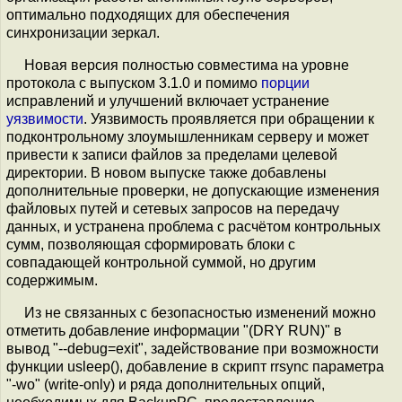
оптимально подходящих для обеспечения
синхронизации зеркал.
Новая версия полностью совместима на уровне
протокола с выпуском 3.1.0 и помимо
порции
исправлений и улучшений включает устранение
уязвимости
. Уязвимость проявляется при обращении к
подконтрольному злоумышленникам серверу и может
привести к записи файлов за пределами целевой
директории. В новом выпуске также добавлены
дополнительные проверки, не допускающие изменения
файловых путей и сетевых запросов на передачу
данных, и устранена проблема с расчётом контрольных
сумм, позволяющая сформировать блоки с
совпадающей контрольной суммой, но другим
содержимым.
Из не связанных с безопасностью изменений можно
отметить добавление информации "(DRY RUN)" в
вывод "--debug=exit", задействование при возможности
функции usleep(), добавление в скрипт rrsync параметра
"-wo" (write-only) и ряда дополнительных опций,