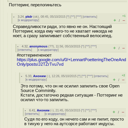
Поттеринг, перелогиньтесь
+1
3.24
,
pkdr
(
ok
), 08:45, 05/10/2015 [
^
] [
^^
] [
^^^
] [
ответить
]
+
–
[
к модератору
]
/
Справедливости ради, это явно не он. Настоящий
Поттеринг, когда ему чего-то не хватает никогда не
ноет, а сразу запиливает собственный велосипед.
4.32
,
anonymous
(
??
), 11:56, 05/10/2015 [
^
] [
^^
] [
^^^
]
+
–
/
[
ответить
]
[
к модератору
]
#поттерингненоет
https://plus.google.com/u/0/+LennartPoetteringTheOneAnd
Only/posts/J2TZrTvu7vd
+2
5.33
,
Аноним
(
-
), 12:26, 05/10/2015 [
^
] [
^^
] [
^^^
] [
ответить
]
+
–
[
к модератору
]
/
Это потому, что он не осилил запилить свое Open
Source Comminity.
Кстати, достаточно редкая ситуация - Поттеринг не
осилил что-то запилить.
6.41
,
Аноним
(
-
), 21:45, 05/10/2015 [
^
] [
^^
] [
^^^
]
+
–
/
[
ответить
]
[
к модератору
]
Судя по его коду, он нечего сам и не пилит, просто
в тихую у него на аутсорсе работают индусы.