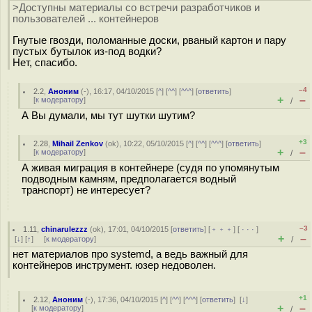
>Доступны материалы со встречи разработчиков и
пользователей ... контейнеров
Гнутые гвозди, поломанные доски, рваный картон и пару
пустых бутылок из-под водки?
Нет, спасибо.
–4
2.2
,
Аноним
(
-
), 16:17, 04/10/2015 [
^
] [
^^
] [
^^^
] [
ответить
]
+
–
[
к модератору
]
/
А Вы думали, мы тут шутки шутим?
+3
2.28
,
Mihail Zenkov
(
ok
), 10:22, 05/10/2015 [
^
] [
^^
] [
^^^
] [
ответить
]
+
–
[
к модератору
]
/
А живая миграция в контейнере (судя по упомянутым
подводным камням, предполагается водный
транспорт) не интересует?
–3
1.11
,
chinarulezzz
(
ok
), 17:01, 04/10/2015 [
ответить
] [
﹢﹢﹢
] [
· · ·
]
+
–
[
↓
] [
↑
] [
к модератору
]
/
нет материалов про systemd, а ведь важный для
контейнеров инструмент. юзер недоволен.
+1
2.12
,
Аноним
(
-
), 17:36, 04/10/2015 [
^
] [
^^
] [
^^^
] [
ответить
]
[
↓
]
+
–
[
к модератору
]
/