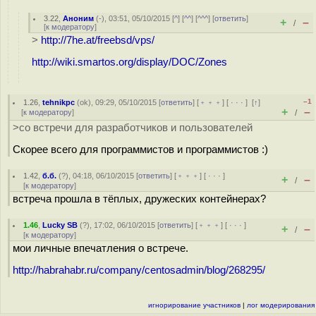
3.22
,
Аноним
(
-
), 03:51, 05/10/2015 [
^
] [
^^
] [
^^^
] [
ответить
]
+
–
/
[
к модератору
]
>
http://7he.at/freebsd/vps/
http://wiki.smartos.org/display/DOC/Zones
–1
1.26
,
tehnikpc
(
ok
), 09:29, 05/10/2015 [
ответить
] [
﹢﹢﹢
] [
· · ·
]
[
↑
]
+
–
[
к модератору
]
/
>со встречи для разработчиков и пользователей
Скорее всего для программистов и программистов :)
1.42
,
б.б.
(
?
), 04:18, 06/10/2015 [
ответить
] [
﹢﹢﹢
] [
· · ·
]
+
–
/
[
к модератору
]
встреча прошла в тёплых, дружеских контейнерах?
1.46
,
Lucky SB
(
?
), 17:02, 06/10/2015 [
ответить
] [
﹢﹢﹢
] [
· · ·
]
+
–
/
[
к модератору
]
мои личные впечатления о встрече.
http://habrahabr.ru/company/centosadmin/blog/268295/
игнорирование участников
|
лог модерирования