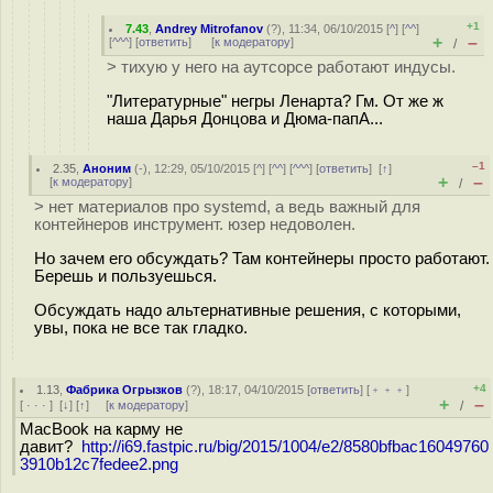
+1
7.43
,
Andrey Mitrofanov
(
?
), 11:34, 06/10/2015 [
^
] [
^^
]
+
–
[
^^^
] [
ответить
]
[
к модератору
]
/
> тихую у него на аутсорсе работают индусы.
"Литературные" негры Ленарта? Гм. От же ж
наша Дарья Донцова и Дюма-папА...
–1
2.35
,
Аноним
(
-
), 12:29, 05/10/2015 [
^
] [
^^
] [
^^^
] [
ответить
]
[
↑
]
+
–
[
к модератору
]
/
> нет материалов про systemd, а ведь важный для
контейнеров инструмент. юзер недоволен.
Но зачем его обсуждать? Там контейнеры просто работают.
Берешь и пользуешься.
Обсуждать надо альтернативные решения, с которыми,
увы, пока не все так гладко.
+4
1.13
,
Фабрика Огрызков
(
?
), 18:17, 04/10/2015 [
ответить
] [
﹢﹢﹢
]
+
–
[
· · ·
]
[
↓
] [
↑
] [
к модератору
]
/
МасBook на карму не
давит?
http://i69.fastpic.ru/big/2015/1004/e2/8580bfbac16049760
3910b12c7fedee2.png