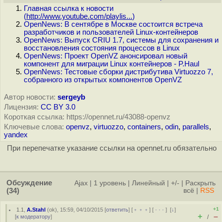
Главная ссылка к новости
(
http://www.youtube.com/playlis...
)
OpenNews: В сентябре в Москве состоится встреча
разработчиков и пользователей Linux-контейнеров
OpenNews: Выпуск CRIU 1.7, системы для сохранения и
восстановления состояния процессов в Linux
OpenNews: Проект OpenVZ анонсировал новый
компонент для миграции Linux контейнеров - P.Haul
OpenNews: Тестовые сборки дистрибутива Virtuozzo 7,
собранного из открытых компонентов OpenVZ
Автор новости:
sergeyb
Лицензия:
CC BY 3.0
Короткая ссылка: https://opennet.ru/43088-openvz
Ключевые слова:
openvz
,
virtuozzo
,
containers
,
odin
,
parallels
,
yandex
При перепечатке указание ссылки на opennet.ru обязательно
Обсуждение
Ajax
|
1 уровень
|
Линейный
|
+/-
|
Раскрыть
(34)
всё
|
RSS
+1
1.1
,
A.Stahl
(
ok
), 15:59, 04/10/2015 [
ответить
] [
﹢﹢﹢
] [
· · ·
]
[
↓
]
+
–
[
к модератору
]
/