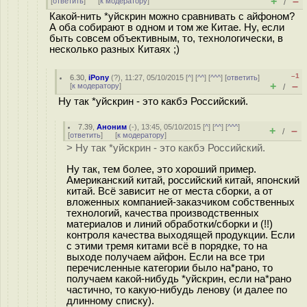
+
–
[
ответить
]
[
к модератору
]
/
Какой-нить *уйскрин можно сравнивать с айфоном?
А оба собирают в одном и том же Китае. Ну, если
быть совсем объективным, то, технологически, в
несколько разных Китаях ;)
–1
6.30
,
iPony
(
?
), 11:27, 05/10/2015 [
^
] [
^^
] [
^^^
] [
ответить
]
+
–
[
к модератору
]
/
Ну так *уйскрин - это какбэ Российский.
7.39
,
Аноним
(
-
), 13:45, 05/10/2015 [
^
] [
^^
] [
^^^
]
+
–
/
[
ответить
]
[
к модератору
]
> Ну так *уйскрин - это какбэ Российский.
Ну так, тем более, это хороший пример.
Американский китай, российский китай, японский
китай. Всё зависит не от места сборки, а от
вложенных компанией-заказчиком собственных
технологий, качества производственных
материалов и линий обработки/сборки и (!!)
контроля качества выходящей продукции. Если
с этими тремя китами всё в порядке, то на
выходе получаем айфон. Если на все три
перечисленные категории было на*рано, то
получаем какой-нибудь *уйскрин, если на*рано
частично, то какую-нибудь ленову (и далее по
длинному списку).