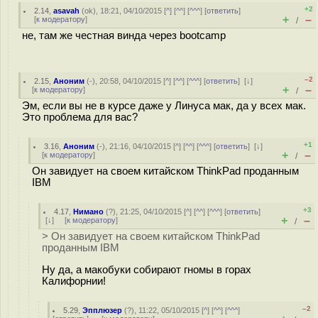
+2
2.14
,
asavah
(
ok
), 18:21, 04/10/2015 [
^
] [
^^
] [
^^^
] [
ответить
]
+
–
[
к модератору
]
/
не, там же честная винда через bootcamp
–2
2.15
,
Аноним
(
-
), 20:58, 04/10/2015 [
^
] [
^^
] [
^^^
] [
ответить
]
[
↓
]
+
–
[
к модератору
]
/
Эм, если вы не в курсе даже у Линуса мак, да у всех мак.
Это проблема для вас?
+1
3.16
,
Аноним
(
-
), 21:16, 04/10/2015 [
^
] [
^^
] [
^^^
] [
ответить
]
[
↓
]
+
–
[
к модератору
]
/
Он завидует на своем китайском ThinkPad проданным
IBM
+3
4.17
,
Нимано
(
?
), 21:25, 04/10/2015 [
^
] [
^^
] [
^^^
] [
ответить
]
+
–
[
↓
] [
к модератору
]
/
> Он завидует на своем китайском ThinkPad
проданным IBM
Ну да, а макобуки собирают гномы в горах
Калифорнии!
–2
5.29
,
Эпплюзер
(
?
), 11:22, 05/10/2015 [
^
] [
^^
] [
^^^
]