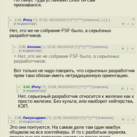
Но Линус туда установил Linux он сам
признавался.
–1
2.23
,
iPony
(
?
), 07:25, 05/10/2015 [
^
] [
^^
] [
^^^
] [
ответить
]
[
↓
] [
↑
]
+
–
[
к модератору
]
/
Нет, это же не собрание FSF было, а серьёзных
разработчиков.
3.36
,
Аноним
(
-
), 12:30, 05/10/2015 [
^
] [
^^
] [
^^^
] [
ответить
]
+
–
/
[
к модератору
]
> Нет, это же не собрание FSF было, а серьёзных
разработчиков.
Вот только не надо говорить, что серьезных разработчик
прям таки обязан иметь нетрадиционную ориентацию.
4.44
,
iPony
(
?
), 13:08, 06/10/2015 [
^
] [
^^
] [
^^^
] [
ответить
]
+
–
/
[
к модератору
]
Нет, серьезный разработчик относится к железке как к
просто железке. Без культа, или наоборот хейтерства,
КЭП.
2.38
,
Линуксадмин
(
?
), 12:48, 05/10/2015 [
^
] [
^^
] [
^^^
] [
ответить
]
+
–
/
[
↑
] [
к модератору
]
Это они понтуются. На самом деле там один макбук
общаком на все контейнеры. И то с разбитым экраном,