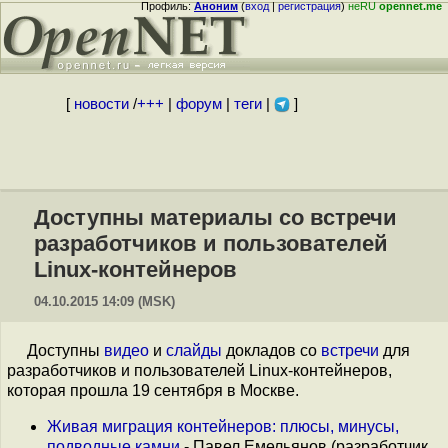
Профиль:
Аноним
(
вход
|
регистрация
)
неRU
opennet.me
[
новости
/
+++
|
форум
|
теги
|
]
Доступны материалы со встречи
разработчиков и пользователей
Linux-контейнеров
04.10.2015 14:09 (MSK)
Доступны
видео
и
слайды
докладов со
встречи
для
разработчиков и пользователей Linux-контейнеров,
которая прошла 19 сентября в Москве.
Живая миграция контейнеров: плюсы, минусы,
подводные камни
- Павел Емельянов (разработчик