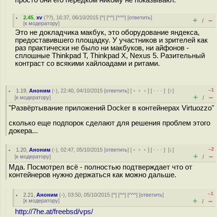
просто они его передком никому не показывают.
2.45
,
xv
(
??
), 16:37, 06/10/2015 [
^
] [
^^
] [
^^^
] [
ответить
]
+
–
/
[
к модератору
]
Это не докладчика макбук, это оборудование яндекса,
предоставившего площадку. У участников и зрителей как
раз практически не было ни макбуков, ни айфонов -
сплошные Thinkpad T, Thinkpad X, Nexus 5. Разительный
контраст со всякими хайлоадами и ритами.
–1
1.19
,
Аноним
(
-
), 22:40, 04/10/2015 [
ответить
] [
﹢﹢﹢
] [
· · ·
]
[
↑
]
+
–
[
к модератору
]
/
"Развёртывание приложений Docker в контейнерах Virtuozzo"
сколько еще подпорок сделают для решения проблем этого
докера...
–2
1.20
,
Аноним
(
-
), 02:47, 05/10/2015 [
ответить
] [
﹢﹢﹢
] [
· · ·
]
[
↓
]
+
–
[
к модератору
]
/
Мда. Посмотрел всё - полностью подтверждает что от
контейнеров нужно держаться как можно дальше.
–1
2.21
,
Аноним
(
-
), 03:50, 05/10/2015 [
^
] [
^^
] [
^^^
] [
ответить
]
+
–
[
к модератору
]
/
http://7he.at/freebsd/vps/