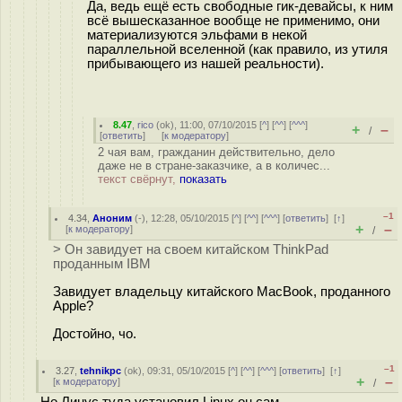
Да, ведь ещё есть свободные гик-девайсы, к ним
всё вышесказанное вообще не применимо, они
материализуются эльфами в некой
параллельной вселенной (как правило, из утиля
прибывающего из нашей реальности).
8.47
,
rico
(
ok
), 11:00, 07/10/2015 [
^
] [
^^
] [
^^^
]
+
–
/
[
ответить
]
[
к модератору
]
2 чая вам, гражданин действительно, дело
даже не в стране-заказчике, а в количес...
текст свёрнут,
показать
–1
4.34
,
Аноним
(
-
), 12:28, 05/10/2015 [
^
] [
^^
] [
^^^
] [
ответить
]
[
↑
]
+
–
[
к модератору
]
/
> Он завидует на своем китайском ThinkPad
проданным IBM
Завидует владельцу китайского MacBook, проданного
Apple?
Достойно, чо.
–1
3.27
,
tehnikpc
(
ok
), 09:31, 05/10/2015 [
^
] [
^^
] [
^^^
] [
ответить
]
[
↑
]
+
–
[
к модератору
]
/