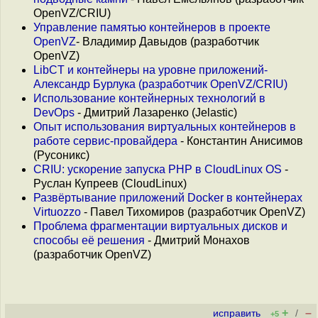
OpenVZ/CRIU)
Управление памятью контейнеров в проекте
OpenVZ
- Владимир Давыдов (разработчик
OpenVZ)
LibCT и контейнеры на уровне приложений-
Александр Бурлука (разработчик OpenVZ/CRIU)
Использование контейнерных технологий в
DevOps
- Дмитрий Лазаренко (Jelastic)
Опыт использования виртуальных контейнеров в
работе сервис-провайдера
- Константин Анисимов
(Русоникс)
CRIU: ускорение запуска PHP в CloudLinux OS
-
Руслан Купреев (CloudLinux)
Развёртывание приложений Docker в контейнерах
Virtuozzo
- Павел Тихомиров (разработчик OpenVZ)
Проблема фрагментации виртуальных дисков и
способы её решения
- Дмитрий Монахов
(разработчик OpenVZ)
+
–
исправить
/
+5