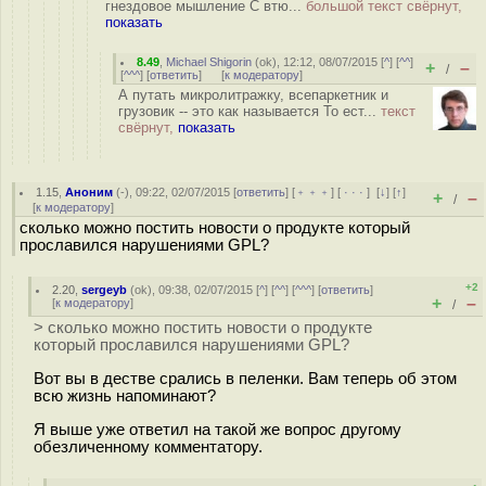
гнездовое мышление С втю...
большой текст свёрнут,
показать
8.49
,
Michael Shigorin
(
ok
), 12:12, 08/07/2015 [
^
] [
^^
]
+
–
/
[
^^^
] [
ответить
]
[
к модератору
]
А путать микролитражку, всепаркетник и
грузовик -- это как называется То ест...
текст
свёрнут,
показать
1.15
,
Аноним
(
-
), 09:22, 02/07/2015 [
ответить
] [
﹢﹢﹢
] [
· · ·
]
[
↓
] [
↑
]
+
–
/
[
к модератору
]
сколько можно постить новости о продукте который
прославился нарушениями GPL?
+2
2.20
,
sergeyb
(
ok
), 09:38, 02/07/2015 [
^
] [
^^
] [
^^^
] [
ответить
]
+
–
[
к модератору
]
/
> сколько можно постить новости о продукте
который прославился нарушениями GPL?
Вот вы в дестве срались в пеленки. Вам теперь об этом
всю жизнь напоминают?
Я выше уже ответил на такой же вопрос другому
обезличенному комментатору.