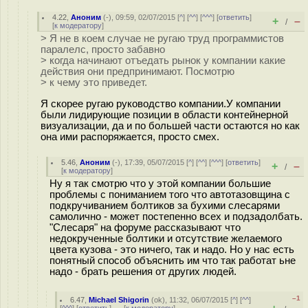
4.22
,
Аноним
(
-
), 09:59, 02/07/2015 [
^
] [
^^
] [
^^^
] [
ответить
]
+
–
/
[
к модератору
]
> Я не в коем случае не ругаю труд программистов
паралелс, просто забавно
> когда начинают отъедать рынок у компании какие
действия они предпринимают. Посмотрю
> к чему это приведет.
Я скорее ругаю руководство компании.У компании
были лидирующие позиции в области контейнерной
визуализации, да и по большей части остаются но как
она ими распоряжается, просто смех.
5.46
,
Аноним
(
-
), 17:39, 05/07/2015 [
^
] [
^^
] [
^^^
] [
ответить
]
+
–
/
[
к модератору
]
Ну я так смотрю что у этой компании большие
проблемы с пониманием того что автотазовщина с
подкручиванием болтиков за бухими слесарями
самолично - может постепенно всех и подзадолбать.
"Слесаря" на форуме рассказывают что
недокрученные болтики и отсутствие желаемого
цвета кузова - это ничего, так и надо. Но у нас есть
понятный способ объяснить им что так работат ьне
надо - брать решения от других людей.
–1
6.47
,
Michael Shigorin
(
ok
), 11:32, 06/07/2015 [
^
] [
^^
]