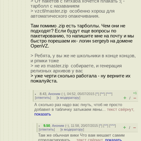
> От пакетов с гитхаба хочется плакать :( -
тарболл с назаванием
> vzctl/master.zip особенно хорош для
автоматического опакечивания.
Там помимо .zip есть тарболлы. Чем они не
подходят? Если будут еще вопросы по
пакетированию, то напишите мне на почту и мы
быстро порешаем их- логин sergeyb на домене
OpenVZ.
> Ребята, у вы же не школьники в конце концов,
и рпмки тоже
> не из master.zip собираете, и генерация
релизных архивов у вас
> уже черти сколько работала - ну верните их
пожалуйста.
+1
8.43
,
Аноним
(
-
), 04:52, 05/07/2015 [
^
] [
^^
] [
^^^
]
+
–
[
ответить
]
[
к модератору
]
/
А сколько раз надо вас пнуть, чтоб не просто
добавил в табличку затыкаем явны...
текст свёрнут,
показать
9.50
,
Аноним
(
-
), 11:58, 20/07/2015 [
^
] [
^^
] [
^^^
]
+
–
/
[
ответить
]
[
к модератору
]
Там же обычная вики Что вам мешает самим
отредактировать ...
текст свёрнут,
показать