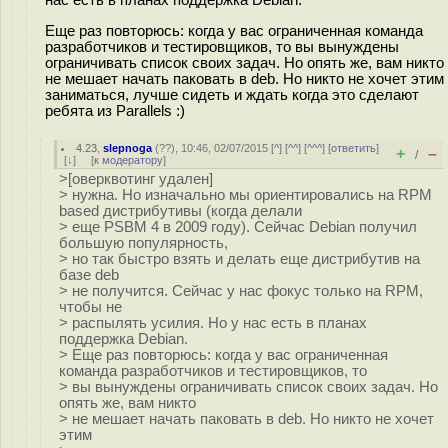
Еще раз повторюсь: когда у вас ограниченная команда
разработчиков и тестировщиков, то вы вынуждены
ограничивать список своих задач. Но опять же, вам никто
не мешает начать паковать в deb. Но никто не хочет этим
заниматься, лучше сидеть и ждать когда это сделают
ребята из Parallels :)
4.23
,
slepnoga
(
??
), 10:46, 02/07/2015 [
^
] [
^^
] [
^^^
] [
ответить
]
+
–
/
[
↓
] [
к модератору
]
>[оверквотинг удален]
> нужна. Но изначально мы ориентировались на RPM
based дистрибутивы (когда делали
> еще PSBM 4 в 2009 году). Сейчас Debian получил
большую популярность,
> но так быстро взять и делать еще дистрибутив на
базе deb
> не получится. Сейчас у нас фокус только на RPM,
чтобы не
> распылять усилия. Но у нас есть в планах
поддержка Debian.
> Еще раз повторюсь: когда у вас ограниченная
команда разработчиков и тестировщиков, то
> вы вынуждены ограничивать список своих задач. Но
опять же, вам никто
> не мешает начать паковать в deb. Но никто не хочет
этим