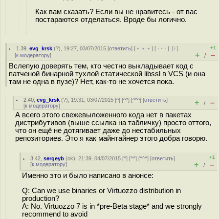
Как вам сказать? Если вы не нравитесь - от вас
постараются отделаться. Вроде бы логично.
+1
1.39
,
evg_krsk
(
?
), 19:27, 03/07/2015 [
ответить
] [
﹢﹢﹢
] [
· · ·
]
[
↑
]
+
–
[
к модератору
]
/
Вслепую доверять тем, кто честно выкладывает код с
патченой бинарной тухлой статической libssl в VCS (и она
там не одна в пузе)? Нет, как-то не хочется пока.
2.40
,
evg_krsk
(
?
), 19:31, 03/07/2015 [
^
] [
^^
] [
^^^
] [
ответить
]
+
–
/
[
к модератору
]
А всего этого свежевыложенного кода нет в пакетах
дистрибутивов (выше ссылка на табличку) просто оттого,
что он ещё не дотягивает даже до нестабильных
репозиториев. Это я как майнтайнер этого добра говорю.
+1
3.42
,
sergeyb
(
ok
), 21:39, 04/07/2015 [
^
] [
^^
] [
^^^
] [
ответить
]
+
–
[
к модератору
]
/
Именно это и было написано в анонсе:
Q: Can we use binaries or Virtuozzo distribution in
production?
A: No. Virtuozzo 7 is in *pre-Beta stage* and we strongly
recommend to avoid