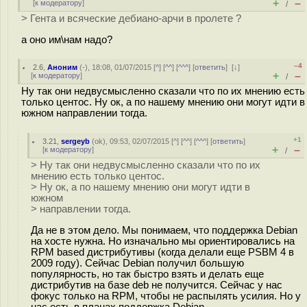
+
–
[
к модератору
]
/
> Гента и всяческие дебиано-арчи в пролете ?
а оно им\нам надо?
–4
2.6
,
Аноним
(
-
), 18:08, 01/07/2015 [
^
] [
^^
] [
^^^
] [
ответить
]
[
↓
]
+
–
[
к модератору
]
/
Ну так они недвусмысленно сказали что по их мнению есть
только центос. Ну ок, а по нашему мнению они могут идти в
южном направлении тогда.
+1
3.21
,
sergeyb
(
ok
), 09:53, 02/07/2015 [
^
] [
^^
] [
^^^
] [
ответить
]
+
–
[
к модератору
]
/
> Ну так они недвусмысленно сказали что по их
мнению есть только центос.
> Ну ок, а по нашему мнению они могут идти в
южном
> направлении тогда.
Да не в этом дело. Мы понимаем, что поддержка Debian
на хосте нужна. Но изначально мы ориентировались на
RPM based дистрибутивы (когда делали еще PSBM 4 в
2009 году). Сейчас Debian получил большую
популярность, но так быстро взять и делать еще
дистрибутив на базе deb не получится. Сейчас у нас
фокус только на RPM, чтобы не распылять усилия. Но у
нас есть в планах поддержка Debian.