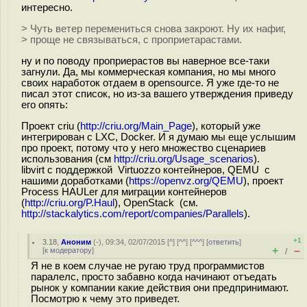
интересно.
> Чуть ветер перемениться снова закроют. Ну их нафиг,
> проще не связываться, с проприетарастами.
ну и по поводу проприерастов вы наверное все-таки
загнули. Да, мы коммерческая компания, но мы много
своих наработок отдаем в opensource. Я уже где-то не
писал этот список, но из-за вашего утверждения приведу
его опять:
Проект criu (
http://criu.org/Main_Page
), который уже
интегрирован с LXC, Docker. И я думаю мы еще услышим
про проект, потому что у него множество сценариев
использования (см
http://criu.org/Usage_scenarios
).
libvirt с поддержкой Virtuozzo контейнеров, QEMU с
нашими доработками (
https://openvz.org/QEMU
), проект
Process HAULer для миграции контейнеров
(
http://criu.org/P.Haul
), OpenStack (см.
http://stackalytics.com/report/companies/Parallels
).
+1
3.18
,
Аноним
(
-
), 09:34, 02/07/2015 [
^
] [
^^
] [
^^^
] [
ответить
]
+
–
[
к модератору
]
/
Я не в коем случае не ругаю труд программистов
паралелс, просто забавно когда начинают отъедать
рынок у компании какие действия они предпринимают.
Посмотрю к чему это приведет.