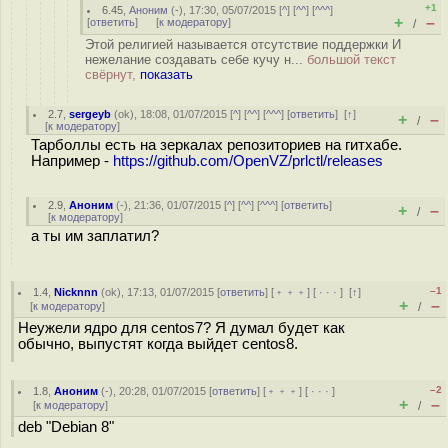
+1
6.45
,
Аноним
(
-
), 17:30, 05/07/2015 [
^
] [
^^
] [
^^^
]
+
–
[
ответить
]
[
к модератору
]
/
Этой религией называется отсутствие поддержки И
нежелание создавать себе кучу н...
большой текст
свёрнут,
показать
2.7
,
sergeyb
(
ok
), 18:08, 01/07/2015 [
^
] [
^^
] [
^^^
] [
ответить
]
[
↑
]
+
–
/
[
к модератору
]
Тарболлы есть на зеркалах репозиториев на гитхабе.
Например -
https://github.com/OpenVZ/prlctl/releases
2.9
,
Аноним
(
-
), 21:36, 01/07/2015 [
^
] [
^^
] [
^^^
] [
ответить
]
+
–
/
[
к модератору
]
а ты им заплатил?
–1
1.4
,
Nicknnn
(
ok
), 17:13, 01/07/2015 [
ответить
] [
﹢﹢﹢
] [
· · ·
]
[
↑
]
+
–
[
к модератору
]
/
Неужели ядро для centos7? Я думал будет как
обычно, выпустят когда выйдет centos8.
–2
1.8
,
Аноним
(
-
), 20:28, 01/07/2015 [
ответить
] [
﹢﹢﹢
] [
· · ·
]
+
–
[
к модератору
]
/
deb "Debian 8"