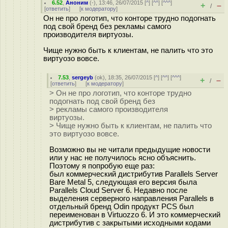
6.52
,
Аноним
(
-
), 13:46, 26/07/2015 [
^
] [
^^
] [
^^^
]
+
–
/
[
ответить
]
[
к модератору
]
Он не про логотип, что конторе трудно подогнать
под свой бренд без рекламы самого
производителя виртуозы.
Чище нужно быть к клиентам, не палить что это
виртуозо вовсе.
7.53
,
sergeyb
(
ok
), 18:35, 26/07/2015 [
^
] [
^^
] [
^^^
]
+
–
/
[
ответить
]
[
к модератору
]
> Он не про логотип, что конторе трудно
подогнать под свой бренд без
> рекламы самого производителя
виртуозы.
> Чище нужно быть к клиентам, не палить что
это виртуозо вовсе.
Возможно вы не читали предыдущие новости
или у нас не получилось ясно объяснить.
Поэтому я попробую еще раз:
был коммерческий дистрибутив Parallels Server
Bare Metal 5, следующая его версия была
Parallels Cloud Server 6. Недавно после
выделения серверного направления Parallels в
отдельный бренд Odin продукт PCS был
переименован в Virtuozzo 6. И это коммерческий
дистрибутив с закрытыми исходными кодами