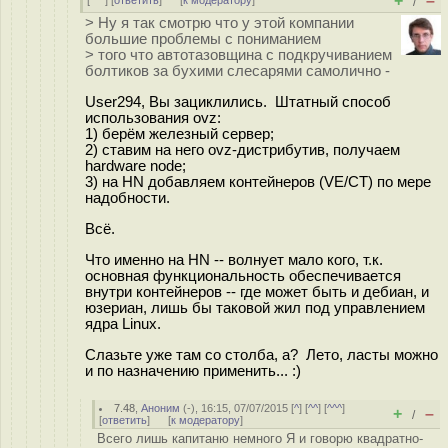
+
–
[
^^^
] [
ответить
]
[
к модератору
]
/
> Ну я так смотрю что у этой компании
большие проблемы с пониманием
> того что автотазовщина с подкручиванием
болтиков за бухими слесарями самолично -
User294, Вы зациклились. Штатный способ
использования ovz:
1) берём железный сервер;
2) ставим на него ovz-дистрибутив, получаем
hardware node;
3) на HN добавляем контейнеров (VE/CT) по мере
надобности.
Всё.
Что именно на HN -- волнует мало кого, т.к.
основная функциональность обеспечивается
внутри контейнеров -- где может быть и дебиан, и
юзериан, лишь бы таковой жил под управлением
ядра Linux.
Слазьте уже там со столба, а? Лето, ласты можно
и по назначению применить... :)
7.48
,
Аноним
(
-
), 16:15, 07/07/2015 [
^
] [
^^
] [
^^^
]
+
–
/
[
ответить
]
[
к модератору
]
Всего лишь капитаню немного Я и говорю квадратно-