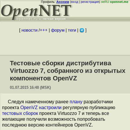
Профиль:
Аноним
(
вход
|
регистрация
)
неRU
opennet.me
[
новости
/
+++
|
форум
|
теги
|
]
Тестовые сборки дистрибутива
Virtuozzo 7, собранного из открытых
компонентов OpenVZ
01.07.2015 16:48 (MSK)
Следуя намеченному ранее
плану
разработчики
проекта
OpenVZ
настроили
регулярную публикацию
тестовых сборок
проекта Virtuozzo 7 и теперь все
желающие получили возможность попробовать
последнюю версию контейнеров OpenVZ.