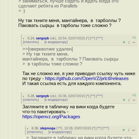
> заниматься, лучше сидеть и ждать когда это
сделают ребята из Parallels
> :)
Ну так ткните меня, мантайнера, в тарболлы ?
Паковать сырцы в тарболы тоже сложно ?
+1
5.24
,
sergeyb
(
ok
), 10:54, 02/07/2015 [
^
] [
^^
] [
^^^
]
+
–
[
ответить
]
[
к модератору
]
/
>>[оверквотинг удален]
> Ну так ткните меня,
мантайнера, в тарболлы ? Паковать сырцы
> в тарболы тоже сложно ?
Так не сложно же, я уже приводил ссылку чуть ниже
по треду -
https://github.com/OpenVZ/prlctl/releases
И такая ссылка есть для каждого компонента.
+1
5.28
,
sergeyb
(
ok
), 15:36, 02/07/2015 [
^
] [
^^
] [
^^^
]
+
–
[
ответить
]
[
к модератору
]
/
Загляните в табличку на вики когда будете
что-то пакетировать -
https://openvz.org/Packages
6.36
,
slepnoga
(
??
), 10:28, 03/07/2015 [
^
] [
^^
] [
^^^
]
+
–
/
[
ответить
]
[
к модератору
]
> Загляните в табличку на вики когда будете что-