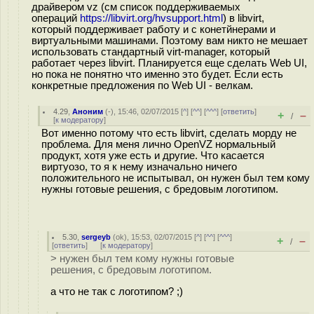
драйвером vz (см список поддерживаемых
операций
https://libvirt.org/hvsupport.html
) в libvirt,
который поддерживает работу и с конетйнерами и
виртуальными машинами. Поэтому вам никто не мешает
использовать стандартный virt-manager, который
работает через libvirt. Планируется еще сделать Web UI,
но пока не понятно что именно это будет. Если есть
конкретные предложения по Web UI - велкам.
4.29
,
Аноним
(
-
), 15:46, 02/07/2015 [
^
] [
^^
] [
^^^
] [
ответить
]
+
–
/
[
к модератору
]
Вот именно потому что есть libvirt, сделать морду не
проблема. Для меня лично OpenVZ нормальный
продукт, хотя уже есть и другие. Что касается
виртуозо, то я к нему изначально ничего
положительного не испытывал, он нужен был тем кому
нужны готовые решения, с бредовым логотипом.
5.30
,
sergeyb
(
ok
), 15:53, 02/07/2015 [
^
] [
^^
] [
^^^
]
+
–
/
[
ответить
]
[
к модератору
]
> нужен был тем кому нужны готовые
решения, с бредовым логотипом.
а что не так с логотипом? ;)