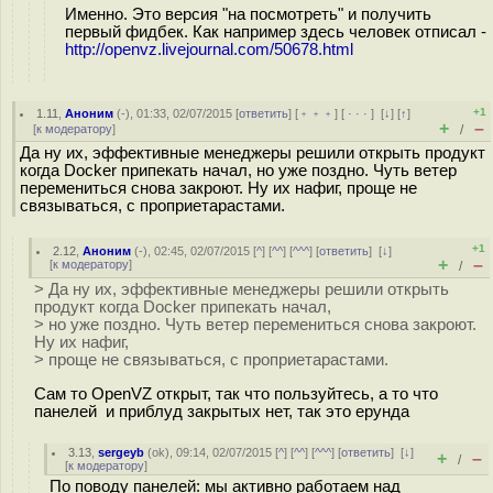
Именно. Это версия "на посмотреть" и получить
первый фидбек. Как например здесь человек отписал -
http://openvz.livejournal.com/50678.html
+1
1.11
,
Аноним
(
-
), 01:33, 02/07/2015 [
ответить
] [
﹢﹢﹢
] [
· · ·
]
[
↓
] [
↑
]
+
–
[
к модератору
]
/
Да ну их, эффективные менеджеры решили открыть продукт
когда Docker припекать начал, но уже поздно. Чуть ветер
перемениться снова закроют. Ну их нафиг, проще не
связываться, с проприетарастами.
+1
2.12
,
Аноним
(
-
), 02:45, 02/07/2015 [
^
] [
^^
] [
^^^
] [
ответить
]
[
↓
]
+
–
[
к модератору
]
/
> Да ну их, эффективные менеджеры решили открыть
продукт когда Docker припекать начал,
> но уже поздно. Чуть ветер перемениться снова закроют.
Ну их нафиг,
> проще не связываться, с проприетарастами.
Сам то OpenVZ открыт, так что пользуйтесь, а то что
панелей и приблуд закрытых нет, так это ерунда
3.13
,
sergeyb
(
ok
), 09:14, 02/07/2015 [
^
] [
^^
] [
^^^
] [
ответить
]
[
↓
]
+
–
/
[
к модератору
]
По поводу панелей: мы активно работаем над