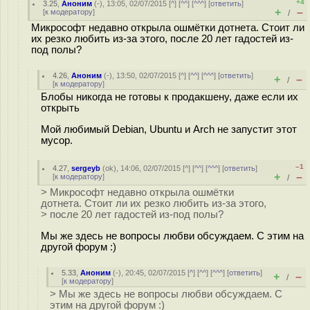
+4
3.25
,
Аноним
(
-
), 13:05, 02/07/2015 [
^
] [
^^
] [
^^^
] [
ответить
]
+
–
[
к модератору
]
/
Микрософт недавно открыла ошмётки дотнета. Стоит ли
их резко любить из-за этого, после 20 лет гадостей из-
под полы?
4.26
,
Аноним
(
-
), 13:50, 02/07/2015 [
^
] [
^^
] [
^^^
] [
ответить
]
+
–
/
[
к модератору
]
Блобы никогда не готовы к продакшену, даже если их
открыть
Мой любимый Debian, Ubuntu и Arch не запустит этот
мусор.
–1
4.27
,
sergeyb
(
ok
), 14:06, 02/07/2015 [
^
] [
^^
] [
^^^
] [
ответить
]
+
–
[
к модератору
]
/
> Микрософт недавно открыла ошмётки
дотнета. Стоит ли их резко любить из-за этого,
> после 20 лет гадостей из-под полы?
Мы же здесь не вопросы любви обсуждаем. С этим на
другой форум :)
5.33
,
Аноним
(
-
), 20:45, 02/07/2015 [
^
] [
^^
] [
^^^
] [
ответить
]
+
–
/
[
к модератору
]
> Мы же здесь не вопросы любви обсуждаем. С
этим на другой форум :)