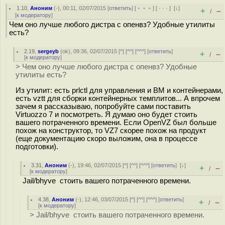
1.10
,
Аноним
(
-
), 00:11, 02/07/2015 [
ответить
] [
﹢﹢﹢
] [
· · ·
]
[
↓
]
+
–
/
[
к модератору
]
Чем оно лучше любого дистра с опенвз? Удобные утилиты
есть?
2.19
,
sergeyb
(
ok
), 09:36, 02/07/2015 [
^
] [
^^
] [
^^^
] [
ответить
]
+
–
/
[
к модератору
]
> Чем оно лучше любого дистра с опенвз? Удобные
утилиты есть?
Из утилит: есть prlctl для управления и ВМ и контейнерами,
есть vztt для сборки контейнерных темплитов... А впрочем
зачем я рассказываю, попробуйте сами поставить
Virtuozzo 7 и посмотреть. Я думаю оно будет стоить
вашего потраченного времени. Если OpenVZ был больше
похож на конструктор, то VZ7 скорее похож на продукт
(еще документацию скоро выложим, она в процессе
подготовки).
3.31
,
Аноним
(
-
), 19:46, 02/07/2015 [
^
] [
^^
] [
^^^
] [
ответить
]
[
↓
]
+
–
/
[
к модератору
]
Jail/bhyve стоить вашего потраченного времени.
4.38
,
Аноним
(
-
), 12:46, 03/07/2015 [
^
] [
^^
] [
^^^
] [
ответить
]
+
–
/
[
к модератору
]
> Jail/bhyve стоить вашего потраченного времени.