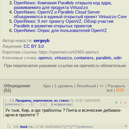
OpenNews: Компания Parallels открыла код ядра,
развиваемого для продукта Virtuozzo
OpenNews: OpenVZ и Parallels Cloud Server
объединяются в единый открытый проект Virtuozzo Core
OpenNews: 9 лет проекту OpenVZ. Обзор участия
Parallels в развитии открытых проектов
OpenNews: Опрос для пользователей OpenVZ
Автор новости:
sergeyb
Лицензия:
CC BY 3.0
Короткая ссылка: https://opennet.ru/42483-openvz
Ключевые слова:
openvz
,
virtuozzo
,
containers
,
parallels
,
odin
При перепечатке указание ссылки на opennet.ru обязательно
Обсуждение
Ajax
|
1 уровень
|
Линейный
|
+/-
|
Раскрыть
(51)
всё
|
RSS
1.3
,
Продавец_кирпичиков_из_говна
(
?
), 17:07, 01/07/2015
+
–
/
[
ответить
] [
﹢﹢﹢
] [
· · ·
]
[
↓
] [
к модератору
]
Ух тыж. Кир, а где траболлы ? Гента и всяческие дебиано-
арчи в пролете ?
–3
2.5
,
Xasd
(
ok
), 17:54, 01/07/2015 [
^
] [
^^
] [
^^^
] [
ответить
]