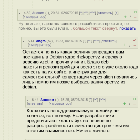
+1
4.32
,
Аноним
(
-
), 20:34, 02/07/2015 [
^
] [
^^
] [
^^^
] [
ответить
]
[
↑
]
+
–
[
к модератору
]
/
Ну не знаю, параллелсовского разработчика простите, не
помню, вы это были или к...
большой текст свёрнут,
показать
–1
5.41
,
angra
(
ok
), 03:33, 04/07/2015 [
^
] [
^^
] [
^^^
] [
ответить
]
+
–
[
к модератору
]
/
Остается понять какая религия запрещает вам
поставить в Debian ядро rhel/openvz и свежую
версию vzctl и прочих утилит. Благо deb
пакеты и репозиторий для всего этого уже около года
как есть на их сайте, а инструкции для
самостоятельной конвертации через alien появились
лишь немногим позже выбрасывания openvz из
debian.
+1
6.44
,
Аноним
(
-
), 15:25, 05/07/2015 [
^
] [
^^
] [
^^^
]
+
–
[
ответить
]
[
к модератору
]
/
Колхозить неподдерживаемую помойку не
хочется, вот почему. Если разработчики
предпочитают класть йух на первое по
распространённости семество дистров - мы им
ответим взаимностью. Ничего личного.