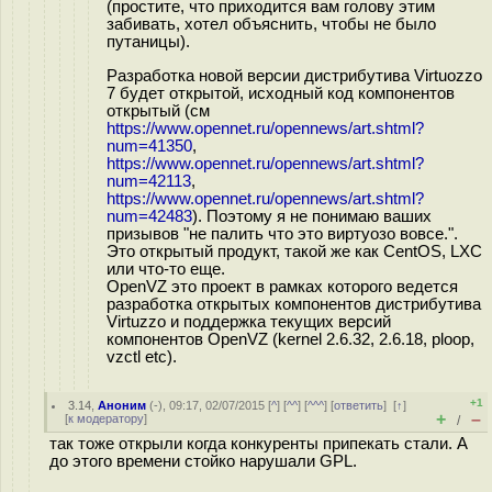
(простите, что приходится вам голову этим
забивать, хотел объяснить, чтобы не было
путаницы).
Разработка новой версии дистрибутива Virtuozzo
7 будет открытой, исходный код компонентов
открытый (см
https://www.opennet.ru/opennews/art.shtml?
num=41350
,
https://www.opennet.ru/opennews/art.shtml?
num=42113
,
https://www.opennet.ru/opennews/art.shtml?
num=42483
). Поэтому я не понимаю ваших
призывов "не палить что это виртуозо вовсе.".
Это открытый продукт, такой же как CentOS, LXC
или что-то еще.
OpenVZ это проект в рамках которого ведется
разработка открытых компонентов дистрибутива
Virtuzzo и поддержка текущих версий
компонентов OpenVZ (kernel 2.6.32, 2.6.18, ploop,
vzctl etc).
+1
3.14
,
Аноним
(
-
), 09:17, 02/07/2015 [
^
] [
^^
] [
^^^
] [
ответить
]
[
↑
]
+
–
[
к модератору
]
/
так тоже открыли когда конкуренты припекать стали. А
до этого времени стойко нарушали GPL.