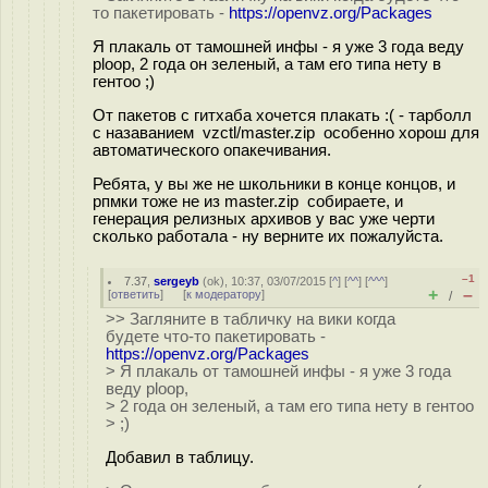
то пакетировать -
https://openvz.org/Packages
Я плакаль от тамошней инфы - я уже 3 года веду
ploop, 2 года он зеленый, а там его типа нету в
гентоо ;)
От пакетов с гитхаба хочется плакать :( - тарболл
с назаванием vzctl/master.zip особенно хорош для
автоматического опакечивания.
Ребята, у вы же не школьники в конце концов, и
рпмки тоже не из master.zip собираете, и
генерация релизных архивов у вас уже черти
сколько работала - ну верните их пожалуйста.
–1
7.37
,
sergeyb
(
ok
), 10:37, 03/07/2015 [
^
] [
^^
] [
^^^
]
+
–
[
ответить
]
[
к модератору
]
/
>> Загляните в табличку на вики когда
будете что-то пакетировать -
https://openvz.org/Packages
> Я плакаль от тамошней инфы - я уже 3 года
веду ploop,
> 2 года он зеленый, а там его типа нету в гентоо
> ;)
Добавил в таблицу.