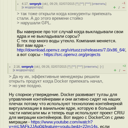
–1
4.17
,
sergeyb
(
ok
), 09:29, 02/07/2015 [
^
] [
^^
] [
^^^
] [
ответить
]
+
–
[
к модератору
]
/
> так тоже открыли когда конкуренты припекать
стали. А до этого времени стойко
> нарушали GPL.
Вы наверное про тот случай когда выкладывали свои
ядра и не выкладывали сорсы?
С тех пор много воды утекло. Компания меняется.
Вот вам ядра -
http://download.openvz.org/virtuozzo/releases/7.0/x86_64/
,
а вот сорсы -
https://src.openvz.org/projects
+2
2.16
,
sergeyb
(
ok
), 09:26, 02/07/2015 [
^
] [
^^
] [
^^^
] [
ответить
]
[
↑
]
+
–
[
к модератору
]
/
> Да ну их, эффективные менеджеры решили
открыть продукт когда Docker припекать начал,
> но уже поздно.
Ну спорное утверждение. Docker развивает тулзы для
управления контейнерами и они активно сидят на наших
плечах потому что используют технологию контейнерной
виртуализации в ванильном ядре, которую в большей
части написали мы и теперь еще используют проект CRIU
для миграции контейнеров. Вот видео с DockerCon с демо
миграции -
https://www.youtube.com/watch?
v=mL9AFkJJAq0&feature=youtu.be&t=22m14s
, если