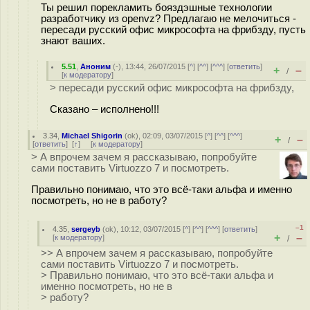
Ты решил порекламить бояздэшные технологии
разработчику из openvz? Предлагаю не мелочиться -
пересади русский офис микрософта на фрибзду, пусть
знают ваших.
5.51
,
Аноним
(
-
), 13:44, 26/07/2015 [
^
] [
^^
] [
^^^
] [
ответить
]
+
–
/
[
к модератору
]
> пересади русский офис микрософта на фрибзду,
Сказано – исполнено!!!
3.34
,
Michael Shigorin
(
ok
), 02:09, 03/07/2015 [
^
] [
^^
] [
^^^
]
+
–
/
[
ответить
]
[
↑
] [
к модератору
]
> А впрочем зачем я рассказываю, попробуйте
сами поставить Virtuozzo 7 и посмотреть.
Правильно понимаю, что это всё-таки альфа и именно
посмотреть, но не в работу?
–1
4.35
,
sergeyb
(
ok
), 10:12, 03/07/2015 [
^
] [
^^
] [
^^^
] [
ответить
]
+
–
[
к модератору
]
/
>> А впрочем зачем я рассказываю, попробуйте
сами поставить Virtuozzo 7 и посмотреть.
> Правильно понимаю, что это всё-таки альфа и
именно посмотреть, но не в
> работу?