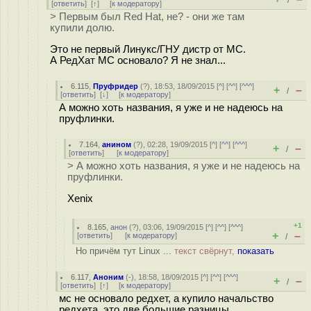
/
[
ответить
]
[
↑
] [
к модератору
]
> Первым был Red Hat, не? - они же там
купили долю.
Это не первый Линукс/ГНУ дистр от МС.
А РедХат МС основало? Я не знал...
6.115
,
Пруфридер
(
?
), 18:53, 18/09/2015 [
^
] [
^^
] [
^^^
]
+
–
/
[
ответить
]
[
↓
] [
к модератору
]
А можно хоть названия, я уже и не надеюсь на
пруфлинки.
7.164
,
анином
(
?
), 02:28, 19/09/2015 [
^
] [
^^
] [
^^^
]
+
–
/
[
ответить
]
[
к модератору
]
> А можно хоть названия, я уже и не надеюсь на
пруфлинки.
Xenix
+1
8.165
,
анон
(
?
), 03:06, 19/09/2015 [
^
] [
^^
] [
^^^
]
+
–
[
ответить
]
[
к модератору
]
/
Но причём тут Linux ...
текст свёрнут,
показать
6.117
,
Аноним
(
-
), 18:58, 18/09/2015 [
^
] [
^^
] [
^^^
]
+
–
/
[
ответить
]
[
↑
] [
к модератору
]
мс не основало редхет, а купило начальство
редхета, это две большие разницы