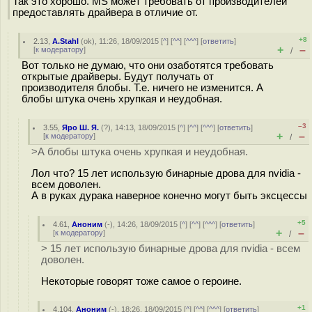
Так это хорошо. MS может требовать от производителей
предоставлять драйвера в отличие от.
+8
2.13
,
A.Stahl
(
ok
), 11:26, 18/09/2015 [
^
] [
^^
] [
^^^
] [
ответить
]
+
–
[
к модератору
]
/
Вот только не думаю, что они озаботятся требовать
открытые драйверы. Будут получать от
производителя блобы. Т.е. ничего не изменится. А
блобы штука очень хрупкая и неудобная.
–3
3.55
,
Яро Ш. Я.
(
?
), 14:13, 18/09/2015 [
^
] [
^^
] [
^^^
] [
ответить
]
+
–
[
к модератору
]
/
>А блобы штука очень хрупкая и неудобная.
Лол что? 15 лет использую бинарные дрова для nvidia -
всем доволен.
А в руках дурака наверное конечно могут быть эксцессы
+5
4.61
,
Аноним
(
-
), 14:26, 18/09/2015 [
^
] [
^^
] [
^^^
] [
ответить
]
+
–
[
к модератору
]
/
> 15 лет использую бинарные дрова для nvidia - всем
доволен.
Некоторые говорят тоже самое о героине.
+1
4.104
,
Аноним
(
-
), 18:26, 18/09/2015 [
^
] [
^^
] [
^^^
] [
ответить
]