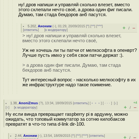
ну! дров напиши и управляй сколько влезет, вместо
этого склепали нечто своё, а дрова один фиг писали.
Думаю, там стада бекдоров анб пасутся.
5.202
,
Аноним
(
-
), 01:29, 20/09/2015 [
^
] [
^^
] [
^^^
]
+
–
/
[
ответить
]
[
к модератору
]
> ну! дров напиши и управляй сколько влезет,
вместо этого склепали нечто своё,
Уж не хочешь ли ты патчи от мелкософта в опенврт?
Лучше пусть имхо у себя свои патчи держат :).
> а дрова один фиг писали. Думаю, там стада
бекдоров анб пасутся.
Тут интересный вопрос - насколько мелкософту в их
же инфраструктуре надо такое поимение.
+4
1.38
,
AnoniZmus
(
?
), 13:34, 18/09/2015 [
ответить
] [
﹢﹢﹢
] [
· · ·
]
[
↓
]
+
–
[
↑
] [
к модератору
]
/
Ну если винда превращает raspberry pi в ардуину, можно
ожидать, что топовый коммутатор за сотню килобаксов
превратят в что-то типа d-link dir-100.
2.44
,
Аноним
(
-
), 13:54, 18/09/2015 [
^
] [
^^
] [
^^^
] [
ответить
]
+
–
/