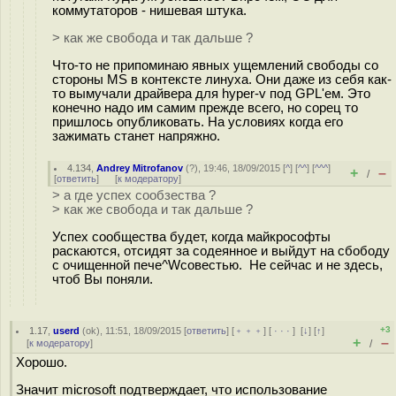
коммутаторов - нишевая штука.
> как же свобода и так дальше ?
Что-то не припоминаю явных ущемлений свободы со
стороны MS в контексте линуха. Они даже из себя как-
то вымучали драйвера для hyper-v под GPL'ем. Это
конечно надо им самим прежде всего, но сорец то
пришлось опубликовать. На условиях когда его
зажимать станет напряжно.
4.134
,
Andrey Mitrofanov
(
?
), 19:46, 18/09/2015 [
^
] [
^^
] [
^^^
]
+
–
/
[
ответить
]
[
к модератору
]
> а где успех сообзества ?
> как же свобода и так дальше ?
Успех сообщества будет, когда майкрософты
раскаются, отсидят за содеянное и выйдут на сбободу
с очищенной пече^Wсовестью. Не сейчас и не здесь,
чтоб Вы поняли.
+3
1.17
,
userd
(
ok
), 11:51, 18/09/2015 [
ответить
] [
﹢﹢﹢
] [
· · ·
]
[
↓
] [
↑
]
+
–
[
к модератору
]
/
Хорошо.
Значит microsoft подтверждает, что использование