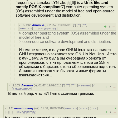
frequently, /ˈlaɪnəks/ LYN-əks[5][6]) is a
Unix-like and
mostly POSIX-compliant
[7] computer operating system
(OS) assembled under the model of free and open-source
software development and distribution.
5.192
,
Аноним
(
-
), 23:52, 19/09/2015 [
^
] [
^^
] [
^^^
]
+
–
/
[
ответить
]
[
к модератору
]
> computer operating system (OS) assembled under the
model of free and
> open-source software development and distribution.
И тем не менее, в случае GNU/Linux так например
GNU откровенно заявляет что GNU is Not Unix. И это
к лучшему. А то была бы очередная хренота от
проприерасов, с ынтырпрайзным шытом за $5k и
объедками с барского стола сброшенными под стол.
А пингвин показал что бывают и иные форматы
взаимодействия...
2.163
,
Аноним
(
-
), 01:47, 19/09/2015 [
^
] [
^^
] [
^^^
] [
ответить
]
[
↑
]
+
–
/
[
к модератору
]
В пелвый раp, чтоли?! Гнать ссаными тряпами.
+7
1.2
,
maestromony
(
ok
), 11:08, 18/09/2015 [
ответить
] [
﹢﹢﹢
] [
· · ·
]
+
–
[
↓
] [
↑
] [
к модератору
]
/
Ни здесь ни на мелкософте не увидел лицензии и