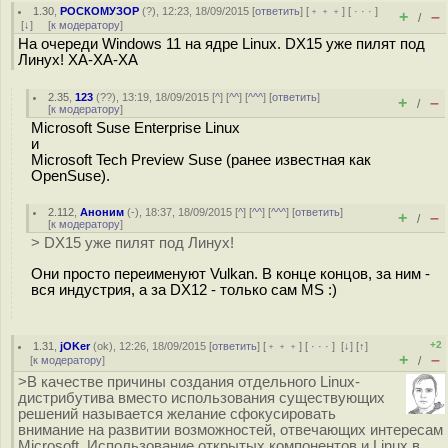
1.30
,
РОСКОМУЗОР
(
?
), 12:23, 18/09/2015 [
ответить
] [
﹢﹢﹢
] [
· · ·
]
+
–
/
[
↓
] [
к модератору
]
На очереди Windows 11 на ядре Linux. DX15 уже пилят под
Линух! ХА-ХА-ХА
2.35
,
123
(
??
), 13:19, 18/09/2015 [
^
] [
^^
] [
^^^
] [
ответить
]
+
–
/
[
к модератору
]
Microsoft Suse Enterprise Linux
и
Microsoft Tech Preview Suse (ранее известная как
OpenSuse).
2.112
,
Аноним
(
-
), 18:37, 18/09/2015 [
^
] [
^^
] [
^^^
] [
ответить
]
+
–
/
[
к модератору
]
> DX15 уже пилят под Линух!
Они просто переименуют Vulkan. В конце концов, за ним -
вся индустрия, а за DX12 - только сам MS :)
+2
1.31
,
jOKer
(
ok
), 12:26, 18/09/2015 [
ответить
] [
﹢﹢﹢
] [
· · ·
]
[
↓
] [
↑
]
+
–
[
к модератору
]
/
>В качестве причины создания отдельного Linux-
дистрибутива вместо использования существующих
решений называется желание сфокусировать
внимание на развитии возможностей, отвечающих интересам
Microsoft. Использование открытых компонентов и Linux в