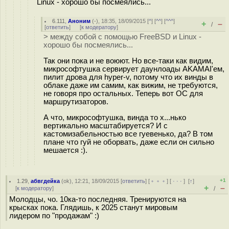
Linux - хорошо бы посмеялись...
6.111
,
Аноним
(
-
), 18:35, 18/09/2015 [
^
] [
^^
] [
^^^
]
+
–
/
[
ответить
]
[
к модератору
]
> между собой с помощью FreeBSD и Linux -
хорошо бы посмеялись...
Так они пока и не воюют. Но все-таки как видим,
микрософтушка сервирует даунлоады AKAMAI'ем,
пилит дрова для hyper-v, потому что их винды в
облаке даже им самим, как вижим, не требуются,
не говоря про остальных. Теперь вот ОС для
маршрутизаторов.
А что, микрософтушка, винда то х...нько
вертикально масштабируется? И с
кастомизабельностью все гуевенько, да? В том
плане что гуй не оборвать, даже если он сильно
мешается :).
+1
1.29
,
абвгдейка
(
ok
), 12:21, 18/09/2015 [
ответить
] [
﹢﹢﹢
] [
· · ·
]
[
↑
]
+
–
[
к модератору
]
/
Молодцы, чо. 10ка-то последняя. Тренируются на
крысках пока. Глядишь, к 2025 станут мировым
лидером по "продажам" :)