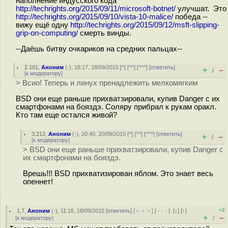
наполнение индусского кода
http://techrights.org/2015/09/11/microsoft-botnet/
улучшат. Это
http://techrights.org/2015/09/10/vista-10-malice/
победа --
вижу ещё одну
http://techrights.org/2015/09/12/msft-slipping-
grip-on-computing/
смерть винды.
--Даёшь битву очкариков на средних пальцах--
2.101
,
Аноним
(
-
), 18:17, 18/09/2015 [
^
] [
^^
] [
^^^
] [
ответить
]
+
–
/
[
к модератору
]
> Всио! Теперь и линух пренадлежить мелкомягким
BSD они еще раньше прихватзировали, купив Danger с их
смартфонами на бояздэ. Соляру прибрал к рукам оракл.
Кто там еще остался живой?
3.212
,
Аноним
(
-
), 20:40, 20/09/2015 [
^
] [
^^
] [
^^^
] [
ответить
]
+
–
/
[
к модератору
]
> BSD они еще раньше прихватзировали, купив Danger с
их смартфонами на бояздэ.
Врешь!!! BSD прихватизирован яблом. Это знает весь
опеннет!
+2
1.7
,
Аноним
(
-
), 11:16, 18/09/2015 [
ответить
] [
﹢﹢﹢
] [
· · ·
]
[
↓
] [
↑
]
+
–
[
к модератору
]
/