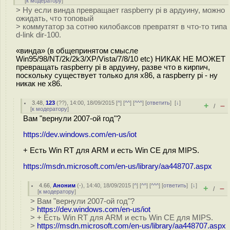
[
к модератору
]
> Ну если винда превращает raspberry pi в ардуину, можно
ожидать, что топовый
> коммутатор за сотню килобаксов превратят в что-то типа
d-link dir-100.
«винда» (в общепринятом смысле
Win95/98/NT/2k/2k3/XP/Vista/7/8/10 etc) НИКАК НЕ МОЖЕТ
превращать raspberry pi в ардуину, разве что в кирпич,
поскольку существует только для x86, а raspberry pi - ну
никак не x86.
3.48
,
123
(
??
), 14:00, 18/09/2015 [
^
] [
^^
] [
^^^
] [
ответить
]
[
↓
]
+
–
/
[
к модератору
]
Вам "вернули 2007-ой год"?
https://dev.windows.com/en-us/iot
+ Есть Win RT для ARM и есть Win CE для MIPS.
https://msdn.microsoft.com/en-us/library/aa448707.aspx
4.66
,
Аноним
(
-
), 14:40, 18/09/2015 [
^
] [
^^
] [
^^^
] [
ответить
]
[
↓
]
+
–
/
[
к модератору
]
> Вам "вернули 2007-ой год"?
>
https://dev.windows.com/en-us/iot
> + Есть Win RT для ARM и есть Win CE для MIPS.
>
https://msdn.microsoft.com/en-us/library/aa448707.aspx