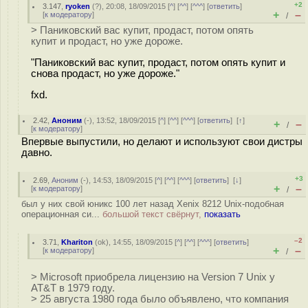
+2
3.147
,
ryoken
(
?
), 20:08, 18/09/2015 [
^
] [
^^
] [
^^^
] [
ответить
]
+
–
[
к модератору
]
/
> Паниковский вас купит, продаст, потом опять
купит и продаст, но уже дороже.
"Паниковский вас купит, продаст, потом опять купит и
снова продаст, но уже дороже."
fxd.
2.42
,
Аноним
(
-
), 13:52, 18/09/2015 [
^
] [
^^
] [
^^^
] [
ответить
]
[
↑
]
+
–
/
[
к модератору
]
Впервые выпустили, но делают и используют свои дистры
давно.
+3
2.69
,
Аноним
(
-
), 14:53, 18/09/2015 [
^
] [
^^
] [
^^^
] [
ответить
]
[
↓
]
+
–
[
к модератору
]
/
был у них свой юникс 100 лет назад Xenix 8212 Unix-подобная
операционная си...
большой текст свёрнут,
показать
–2
3.71
,
Khariton
(
ok
), 14:55, 18/09/2015 [
^
] [
^^
] [
^^^
] [
ответить
]
+
–
[
к модератору
]
/
> Microsoft приобрела лицензию на Version 7 Unix у
AT&T в 1979 году.
> 25 августа 1980 года было объявлено, что компания