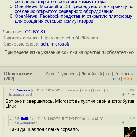
созданию открытого сетевого коммутатора
OpenNews: Microsoft и LSI присоединились к проекту по
созданию открытого серверного оборудования
OpenNews: Facebook представил открытую платформу
для создания сетевых коммутаторов
Лицензия:
CC BY 3.0
Короткая ссылка: https://opennet.ru/42985-sdn
Ключевые слова:
sdn
,
microsoft
При перепечатке указание ссылки на opennet.ru обязательно
Обсуждение
Ajax
|
1 уровень
|
Линейный
|
+/-
|
Раскрыть
(202)
всё
|
RSS
+96
1.1
,
Аноним
(
-
), 11:05, 18/09/2015 [
ответить
] [
﹢﹢﹢
] [
· · ·
]
[
↓
]
+
–
[
к модератору
]
/
Вот оно и свершилось, Microsoft выпустил свой дистрибутив
Linux.
+12
2.5
,
llolik
(
ok
), 11:13, 18/09/2015 [
^
] [
^^
] [
^^^
] [
ответить
]
[
↓
]
+
–
[
к модератору
]
/
Таки да, шаблон слегка порвало.