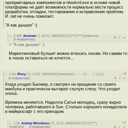
проприетарных компонентов и ntoskrnl.exe в основе новой
платформы не даёт возможности нормально вести процесс
разработки, отладки, тестирования и исправления проблем.
И .net не очень помогает.
"А как дышал" :)
2.108
,
Аноним
(
-
), 18:31, 18/09/2015 [
^
] [
^^
] [
^^^
] [
ответить
]
+
–
/
[
к модератору
]
> "А как дышал" :)
Маркетинговый булшит можно втюхать лохам. Но самим то
в лохах оставаться не хочется...
–3
1.19
,
iPony
(
?
), 12:01, 18/09/2015 [
ответить
] [
﹢﹢﹢
] [
· · ·
]
[
↓
] [
↑
]
+
–
[
к модератору
]
/
Когда уходил Балмер, я смотрел на прощание со своего
макбука и практически вытирал скупую слезу. Что уходит
эпоха.
Времена меняются. Наделла Сатья молодец, сразу видно
человека, работавшего в Sun. Столько хорошего понаделали
в майкрософт с его приходом.
+4
2.26
,
Andrey Mitrofanov
(
?
), 12:11, 18/09/2015 [
^
] [
^^
] [
^^^
]
+
–
[
ответить
]
[
к модератору
]
/