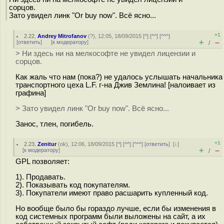
сорцов.
Зато увидел линк "Or buy now". Всё ясно...
+1
2.22
,
Andrey Mitrofanov
(
?
), 12:05, 18/09/2015 [
^
] [
^^
] [
^^^
]
+
–
[
ответить
]
[
к модератору
]
/
> Ни здесь ни на мелкософте не увидел лицензии и
сорцов.
Как жаль что нам (пока?) не удалось услышать начальника
транспортного цеха L.F. г-на Джив Землина! [налоивает из
графина]
> Зато увидел линк "Or buy now". Всё ясно...
Занос, тлен, погибель.
+1
2.23
,
Zenitur
(
ok
), 12:06, 18/09/2015 [
^
] [
^^
] [
^^^
] [
ответить
]
[
↓
]
+
–
[
к модератору
]
/
GPL позволяет:
1). Продавать.
2). Показывать код покупателям.
3). Покупатели имеют право расшарить купленный код.
Но вообще было бы гораздо лучше, если бы изменения в
код системных программ были выложены на сайт, а их