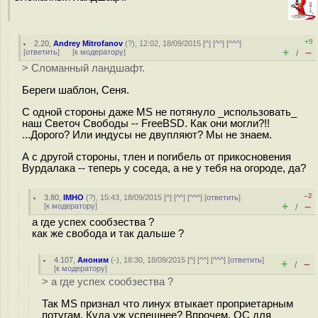
+9
2.20
,
Andrey Mitrofanov
(
?
), 12:02, 18/09/2015 [
^
] [
^^
] [
^^^
]
+
–
[
ответить
]
[
к модератору
]
/
> Сломанный ландшафт.
Береги шаблон, Сеня.
С одной стороны даже MS не потянуло _использовать_
наш Светоч Свободы -- FreeBSD. Как они могли?!!
...Дорого? Или индусы не двупляют? Мы не знаем.
А с другой стороны, тлен и погибель от прикосновения
Вурдалака -- теперь у соседа, а не у тебя на огороде, да?
–2
3.80
,
IMHO
(
?
), 15:43, 18/09/2015 [
^
] [
^^
] [
^^^
] [
ответить
]
+
–
[
к модератору
]
/
а где успех сообзества ?
как же свобода и так дальше ?
4.107
,
Аноним
(
-
), 18:30, 18/09/2015 [
^
] [
^^
] [
^^^
] [
ответить
]
+
–
/
[
к модератору
]
> а где успех сообзества ?
Так MS признал что линух втыкает проприетарным
потугам. Куда уж успешнее? Впрочем, ОС для