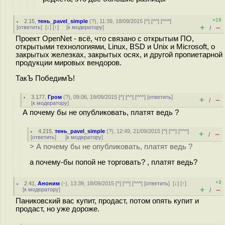
+19
2.15
,
тень_pavel_simple
(
?
), 11:39, 18/09/2015 [
^
] [
^^
] [
^^^
]
+
–
[
ответить
]
[
↓
] [
↑
] [
к модератору
]
/
Проект OpenNet - всё, что связано с открытым ПО,
открытыми технологиями, Linux, BSD и Unix и Microsoft, о
закрытых железках, закрытых осях, и другой пропиетарной
продукции мировых вендоров.
ТакЪ ПобедимЪ!
3.177
,
Гром
(
?
), 09:06, 19/09/2015 [
^
] [
^^
] [
^^^
] [
ответить
]
+
–
/
[
к модератору
]
А почему бы не опубликовать, платят ведь ?
4.215
,
тень_pavel_simple
(
?
), 12:49, 21/09/2015 [
^
] [
^^
] [
^^^
]
+
–
/
[
ответить
]
[
к модератору
]
> А почему бы не опубликовать, платят ведь ?
а почему-бы попой не торговать? , платят ведь?
+3
2.41
,
Аноним
(
-
), 13:39, 18/09/2015 [
^
] [
^^
] [
^^^
] [
ответить
]
[
↓
] [
↑
]
+
–
[
к модератору
]
/
Паниковский вас купит, продаст, потом опять купит и
продаст, но уже дороже.