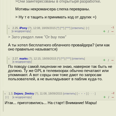
>Они заинтересованы в открытырй разработке.
Мотивы некромансера слегка перевраны.
> Ну т е тащить и принимать код от других =)
–1
2.25
,
iPony
(
?
), 12:08, 18/09/2015 [
^
] [
^^
] [
^^^
] [
ответить
]
[
↑
]
+
–
[
к модератору
]
/
> Зато увидел линк "Or buy now"
А ты хотел бесплатного облачного провайдера? (или как
оно правильно называется)
2.27
,
marks
(
?
), 12:15, 18/09/2015 [
^
] [
^^
] [
^^^
] [
ответить
]
+
–
/
[
к модератору
]
По поводу самой лицензии не знаю, наверное так быть не
должно. Ту же GPL в телевизорах обычно печатают или
упоминают. А вот сорцы они тоже дают по запросам
пользователей, а не выкладывают в паблик куда-то.
–2
1.3
,
Dejavu_Dmitry
(
?
), 11:08, 18/09/2015 [
ответить
] [
﹢﹢﹢
] [
· · ·
]
+
–
[
↑
] [
к модератору
]
/
Итак... приготовились... На старт! Внимание! Марш!