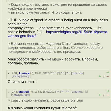
> Когда уходил Балмер, я смотрел на прощание со своего
макбука и практически
> вытирал скупую слезу. Что уходит эпоха.
""THE bubble of ‘good’ Microsoft is being burst on a daily basis
because the
company keeps — and sometimes even /enhances/ — its
hostile behaviour, [...] --
http://techrights.org/2015/09/14/patent-
war-on-gnu-linux/
> Времена меняются. Наделла Сатья молодец, сразу
видно человека, работавшего в Sun. Столько хорошего
понаделали в майкрософт с его приходом.
Майкрософт хвалить - не мешки ворочать. Впорчем,
поплачь, поплачь.
+1
2.34
,
Аноним
(
-
), 13:01, 18/09/2015 [
^
] [
^^
] [
^^^
] [
ответить
]
+
–
[
к модератору
]
/
Слишком толсто
+3
2.45
,
antitroll
(
?
), 13:58, 18/09/2015 [
^
] [
^^
] [
^^^
] [
ответить
]
[
↓
]
+
–
[
к модератору
]
/
> сразу видно человека, работавшего в Sun
А я знаю какая компания купит Microsoft.