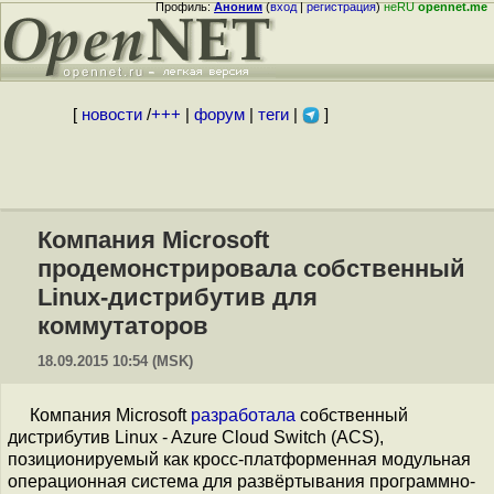
Профиль:
Аноним
(
вход
|
регистрация
)
неRU
opennet.me
[
новости
/
+++
|
форум
|
теги
|
]
Компания Microsoft
продемонстрировала собственный
Linux-дистрибутив для
коммутаторов
18.09.2015 10:54 (MSK)
Компания Microsoft
разработала
собственный
дистрибутив Linux - Azure Cloud Switch (ACS),
позиционируемый как кросс-платформенная модульная
операционная система для развёртывания программно-