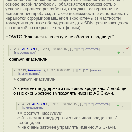
основе новой платформы объясняется возможностью
ускорить процесс разработки, отладки, тестирования и
исправления проблем, а также возможностью использовать
наработки сформировавшейся экосистемы (в частности,
коммуникационное оборудование для SDN, развивающееся
с оглядкой на открытые платформы).
HOWTO "Как влезть на елку и не ободрать задницу."
–1
2.32
,
Аноним
(
-
), 12:41, 18/09/2015 [
^
] [
^^
] [
^^^
] [
ответить
]
+
–
[
к модератору
]
/
openwrt ниасилили
3.113
,
Аноним
(
-
), 18:37, 18/09/2015 [
^
] [
^^
] [
^^^
] [
ответить
]
+
–
/
[
к модератору
]
> openwrt ниасилили
А в нем нет поддержки этих чипов вроде как. И вообще,
он не очень заточен управлять именно ASIC-ами.
4.121
,
Аноним
(
-
), 19:05, 18/09/2015 [
^
] [
^^
] [
^^^
] [
ответить
]
+
–
/
[
к модератору
]
>> openwrt ниасилили
> А в нем нет поддержки этих чипов вроде как. И
вообще, он
> не очень заточен управлять именно ASIC-ами.