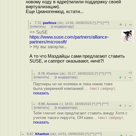
новому коду в ядре(пилили поддержку своей
виртуализации).
Еще Цианогенмод, кстати...
7.72
,
pavlinux
(
ok
), 14:56, 18/09/2015 [
^
] [
^^
] [
^^^
]
+
–
/
[
ответить
]
[
к модератору
]
>> SuSE
https://www.suse.com/partners/alliance-
partners/microsoft/
> Ну вы загнули...
А то что Маздайцы сами предлагают ставить
SUSE, и саппрот оказывают, ничё?!
+1
8.78
,
Khariton
(
ok
), 15:17, 18/09/2015 [
^
] [
^^
] [
^^^
]
+
–
[
ответить
]
[
к модератору
]
/
Партнеры но не хозяева ж пока нокиа тоже
была уверенной компанией ...
текст свёрнут,
показать
8.98
,
Аноним
(
-
), 18:01, 18/09/2015 [
^
] [
^^
] [
^^^
]
+
–
/
[
ответить
]
[
к модератору
]
Тебя глючит они предлагают ставить винду Хотя с
учетом такого пируэта, ОН каже...
текст свёрнут,
показать
5.67
,
Khariton
(
ok
), 14:51, 18/09/2015 [
^
] [
^^
] [
^^^
]
+
–