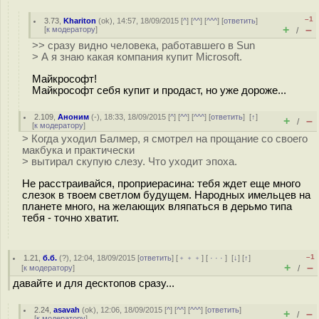
–1
3.73
,
Khariton
(
ok
), 14:57, 18/09/2015 [
^
] [
^^
] [
^^^
] [
ответить
]
+
–
[
к модератору
]
/
>> сразу видно человека, работавшего в Sun
> А я знаю какая компания купит Microsoft.
Майкрософт!
Майкрософт себя купит и продаст, но уже дороже...
2.109
,
Аноним
(
-
), 18:33, 18/09/2015 [
^
] [
^^
] [
^^^
] [
ответить
]
[
↑
]
+
–
/
[
к модератору
]
> Когда уходил Балмер, я смотрел на прощание со своего
макбука и практически
> вытирал скупую слезу. Что уходит эпоха.
Не расстраивайся, проприерасина: тебя ждет еще много
слезок в твоем светлом будущем. Народных имельцев на
планете много, на желающих вляпаться в дepьмо типа
тебя - точно хватит.
–1
1.21
,
б.б.
(
?
), 12:04, 18/09/2015 [
ответить
] [
﹢﹢﹢
] [
· · ·
]
[
↓
] [
↑
]
+
–
[
к модератору
]
/
давайте и для десктопов сразу...
2.24
,
asavah
(
ok
), 12:06, 18/09/2015 [
^
] [
^^
] [
^^^
] [
ответить
]
+
–
/
[
к модератору
]