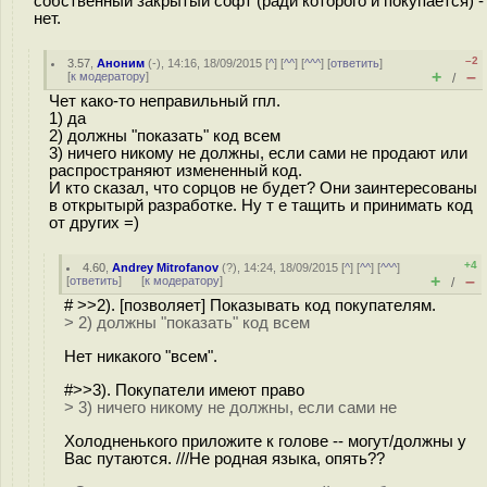
собственный закрытый софт (ради которого и покупается) -
нет.
–2
3.57
,
Аноним
(
-
), 14:16, 18/09/2015 [
^
] [
^^
] [
^^^
] [
ответить
]
+
–
[
к модератору
]
/
Чет како-то неправильный гпл.
1) да
2) должны "показать" код всем
3) ничего никому не должны, если сами не продают или
распространяют измененный код.
И кто сказал, что сорцов не будет? Они заинтересованы
в открытырй разработке. Ну т е тащить и принимать код
от других =)
+4
4.60
,
Andrey Mitrofanov
(
?
), 14:24, 18/09/2015 [
^
] [
^^
] [
^^^
]
+
–
[
ответить
]
[
к модератору
]
/
# >>2). [позволяет] Показывать код покупателям.
> 2) должны "показать" код всем
Нет никакого "всем".
#>>3). Покупатели имеют право
> 3) ничего никому не должны, если сами не
Холодненького приложите к голове -- могут/должны у
Вас путаются. ///Не родная языка, опять??