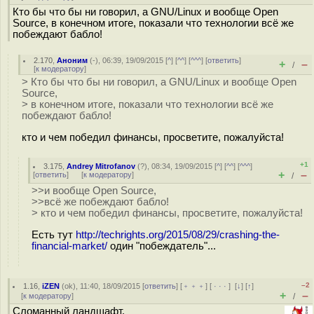
Кто бы что бы ни говорил, а GNU/Linux и вообще Open
Source, в конечном итоге, показали что технологии всё же
побеждают бабло!
2.170
,
Аноним
(
-
), 06:39, 19/09/2015 [
^
] [
^^
] [
^^^
] [
ответить
]
+
–
/
[
к модератору
]
> Кто бы что бы ни говорил, а GNU/Linux и вообще Open
Source,
> в конечном итоге, показали что технологии всё же
побеждают бабло!
кто и чем победил финансы, просветите, пожалуйста!
+1
3.175
,
Andrey Mitrofanov
(
?
), 08:34, 19/09/2015 [
^
] [
^^
] [
^^^
]
+
–
[
ответить
]
[
к модератору
]
/
>>и вообще Open Source,
>>всё же побеждают бабло!
> кто и чем победил финансы, просветите, пожалуйста!
Есть тут
http://techrights.org/2015/08/29/crashing-the-
financial-market/
один "побеждатель"...
–2
1.16
,
iZEN
(
ok
), 11:40, 18/09/2015 [
ответить
] [
﹢﹢﹢
] [
· · ·
]
[
↓
] [
↑
]
+
–
[
к модератору
]
/
Сломанный ландшафт.