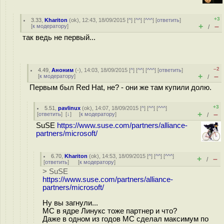
+3
3.33
,
Khariton
(
ok
), 12:43, 18/09/2015 [
^
] [
^^
] [
^^^
] [
ответить
]
+
–
[
к модератору
]
/
так ведь не первый...
–2
4.49
,
Аноним
(
-
), 14:03, 18/09/2015 [
^
] [
^^
] [
^^^
] [
ответить
]
+
–
[
к модератору
]
/
Первым был Red Hat, не? - они же там купили долю.
+3
5.51
,
pavlinux
(
ok
), 14:07, 18/09/2015 [
^
] [
^^
] [
^^^
]
+
–
[
ответить
]
[
↓
] [
к модератору
]
/
SuSE
https://www.suse.com/partners/alliance-
partners/microsoft/
6.70
,
Khariton
(
ok
), 14:53, 18/09/2015 [
^
] [
^^
] [
^^^
]
+
–
/
[
ответить
]
[
к модератору
]
> SuSE
https://www.suse.com/partners/alliance-
partners/microsoft/
Ну вы загнули...
МС в ядре Линукс тоже партнер и что?
Даже в одном из годов МС сделал максимум по