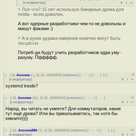
+
–
[
к модератору
]
/
> Лол что? 15 лет использую бинарные дрова для
nvidia - всем доволен.
А вот ядерные разработчики чем-то не довольны и
машут факами :)
> А в руках дyрака наверное конечно могут быть
эксцессы
Потреб-ди будут учить разработчиков ядра уму-
разуму. Пффффф.
–3
1.8
,
Аноним
(
-
), 11:16, 18/09/2015 [
ответить
] [
﹢﹢﹢
] [
· · ·
]
[
↑
]
+
–
[
к модератору
]
/
systemd inside?
+1
1.11
,
Аноним
(
11
), 11:25, 18/09/2015 [
ответить
] [
﹢﹢﹢
] [
· · ·
]
+
–
[
к модератору
]
/
Народ, вы читать не умеете? Для коммутаторов, какие
тут ещё дрова? Или вы прикалываетесь, так хотя бы
кивните))))
+1
1.12
,
Аноним888
(
?
), 11:25, 18/09/2015 [
ответить
] [
﹢﹢﹢
] [
· · ·
]
[
↓
]
+
–
[
к модератору
]
/