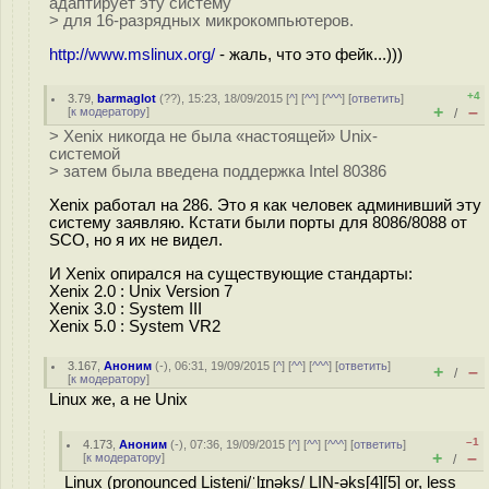
адаптирует эту систему
> для 16-разрядных микрокомпьютеров.
http://www.mslinux.org/
- жаль, что это фейк...)))
+4
3.79
,
barmaglot
(
??
), 15:23, 18/09/2015 [
^
] [
^^
] [
^^^
] [
ответить
]
+
–
[
к модератору
]
/
> Xenix никогда не была «настоящей» Unix-
системой
> затем была введена поддержка Intel 80386
Xenix работал на 286. Это я как человек админивший эту
систему заявляю. Кстати были порты для 8086/8088 от
SCO, но я их не видел.
И Xenix опирался на существующие стандарты:
Xenix 2.0 : Unix Version 7
Xenix 3.0 : System III
Xenix 5.0 : System VR2
3.167
,
Аноним
(
-
), 06:31, 19/09/2015 [
^
] [
^^
] [
^^^
] [
ответить
]
+
–
/
[
к модератору
]
Linux же, а не Unix
–1
4.173
,
Аноним
(
-
), 07:36, 19/09/2015 [
^
] [
^^
] [
^^^
] [
ответить
]
+
–
[
к модератору
]
/
Linux (pronounced Listeni/ˈlɪnəks/ LIN-əks[4][5] or, less