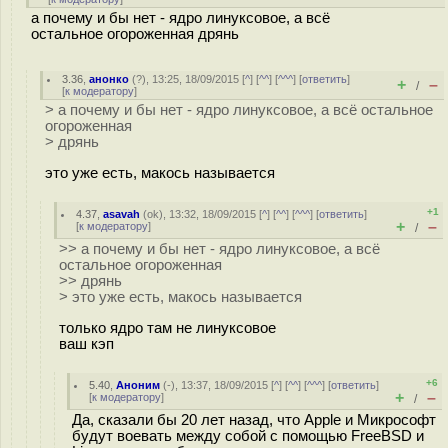
а почему и бы нет - ядро линуксовое, а всё
остальное огороженная дрянь
3.36
,
анонко
(
?
), 13:25, 18/09/2015 [
^
] [
^^
] [
^^^
] [
ответить
]
+
–
/
[
к модератору
]
> а почему и бы нет - ядро линуксовое, а всё остальное
огороженная
> дрянь
это уже есть, макось называется
+1
4.37
,
asavah
(
ok
), 13:32, 18/09/2015 [
^
] [
^^
] [
^^^
] [
ответить
]
+
–
[
к модератору
]
/
>> а почему и бы нет - ядро линуксовое, а всё
остальное огороженная
>> дрянь
> это уже есть, макось называется
только ядро там не линуксовое
ваш кэп
+6
5.40
,
Аноним
(
-
), 13:37, 18/09/2015 [
^
] [
^^
] [
^^^
] [
ответить
]
+
–
[
к модератору
]
/
Да, сказали бы 20 лет назад, что Apple и Микрософт
будут воевать между собой с помощью FreeBSD и