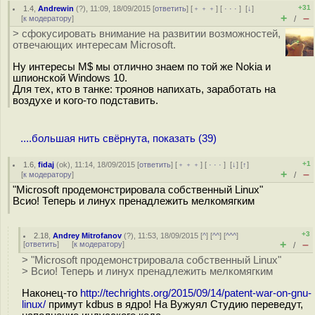
+31
1.4
,
Andrewin
(
?
), 11:09, 18/09/2015 [
ответить
] [
﹢﹢﹢
] [
· · ·
]
[
↓
]
+
–
[
к модератору
]
/
> сфокусировать внимание на развитии возможностей,
отвечающих интересам Microsoft.
Ну интересы M$ мы отлично знаем по той же Nokia и
шпионской Windows 10.
Для тех, кто в танке: троянов напихать, заработать на
воздухе и кого-то подставить.
....большая нить свёрнута, показать (39)
+1
1.6
,
fidaj
(
ok
), 11:14, 18/09/2015 [
ответить
] [
﹢﹢﹢
] [
· · ·
]
[
↓
] [
↑
]
+
–
[
к модератору
]
/
"Microsoft продемонстрировала собственный Linux"
Всио! Теперь и линух пренадлежить мелкомягким
+3
2.18
,
Andrey Mitrofanov
(
?
), 11:53, 18/09/2015 [
^
] [
^^
] [
^^^
]
+
–
[
ответить
]
[
к модератору
]
/
> "Microsoft продемонстрировала собственный Linux"
> Всио! Теперь и линух пренадлежить мелкомягким
Наконец-то
http://techrights.org/2015/09/14/patent-war-on-gnu-
linux/
примут kdbus в ядро! На Вужуял Студию переведут,