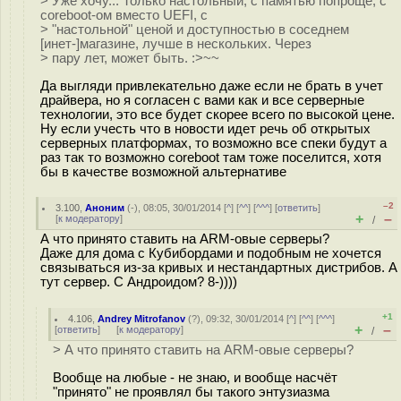
> Уже хочу... Только настольный, с памятью попроще, с
coreboot-ом вместо UEFI, с
> "настольной" ценой и доступностью в соседнем
[инет-]магазине, лучше в нескольких. Через
> пару лет, может быть. :>~~
Да выгляди привлекательно даже если не брать в учет
драйвера, но я согласен с вами как и все серверные
технологии, это все будет скорее всего по высокой цене.
Ну если учесть что в новости идет речь об открытых
серверных платформах, то возможно все спеки будут а
раз так то возможно coreboot там тоже поселится, хотя
бы в качестве возможной альтернативе
–2
3.100
,
Аноним
(
-
), 08:05, 30/01/2014 [
^
] [
^^
] [
^^^
] [
ответить
]
+
–
[
к модератору
]
/
А что принято ставить на ARM-овые серверы?
Даже для дома с Кубибордами и подобным не хочется
связываться из-за кривых и нестандартных дистрибов. А
тут сервер. С Андроидом? 8-))))
+1
4.106
,
Andrey Mitrofanov
(
?
), 09:32, 30/01/2014 [
^
] [
^^
] [
^^^
]
+
–
[
ответить
]
[
к модератору
]
/
> А что принято ставить на ARM-овые серверы?
Вообще на любые - не знаю, и вообще насчёт
"принято" не проявлял бы такого энтузиазма