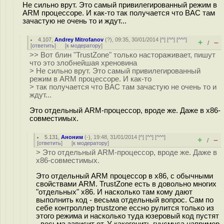
Не сильно врут. Это самый привилегированный режим в
ARM процессоре. И как-то так получается что ВАС там
зачастую не очень то и ждут...
4.107
,
Andrey Mitrofanov
(
?
), 09:35, 30/01/2014 [
^
] [
^^
] [
^^^
]
+
–
/
[
ответить
]
[
к модератору
]
>> Вот блин "TrustZone" только настораживает, пишут
что это злобнейшая хреновина
> Не сильно врут. Это самый привилегированный
режим в ARM процессоре. И как-то
> так получается что ВАС там зачастую не очень то и
ждут...
Это отдельный ARM-процессор, вроде же. Даже в x86-
совместимых.
5.131
,
Аноним
(
-
), 19:48, 31/01/2014 [
^
] [
^^
] [
^^^
]
+
–
/
[
ответить
]
[
к модератору
]
> Это отдельный ARM-процессор, вроде же. Даже в
x86-совместимых.
Это отдельный ARM процессор в x86, с обычными
свойствами ARM. TrustZone есть в довольно многих
"отдельных" x86. И насколько там кому дают
выполнить код - весьма отдельный вопрос. Сам по
себе контроллер trustzone ессно рулится только из
этого режима и насколько туда юзеровый код пустят
- весьма зависит от. У какогонить гнусмуса например