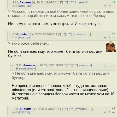
+1
2.71
,
Аноним
(
-
), 20:31, 29/01/2014 [
^
] [
^^
] [
^^^
] [
ответить
]
+
–
[
к модератору
]
/
> Mircosoft становится всё более зависимой от различных
открытых наработок и тем самым тихо роют себе яму
Нет, яму они роют вам, уже вырыли. И конкретную.
+1
2.84
,
umbr
(
ok
), 23:20, 29/01/2014 [
^
] [
^^
] [
^^^
] [
ответить
]
[
↓
]
+
–
[
к модератору
]
/
> тихо роют себе яму..
Не обязательно яму, это может быть котлован.. или
бункер.
3.91
,
Аноним
(
-
), 04:27, 30/01/2014 [
^
] [
^^
] [
^^^
] [
ответить
]
+
–
/
[
к модератору
]
> Не обязательно яму, это может быть котлован.. или
бункер.
Не принципиально. Главное чтобы туда потом попал
minuteman (или сатана/тополь/... - не принципиально).
Желательно с зарядом боевой части не менее чем на 10
мегатонн.
–1
2.88
,
Аноним
(
-
), 04:08, 30/01/2014 [
^
] [
^^
] [
^^^
] [
ответить
]
[
↑
]
+
–
[
к модератору
]
/