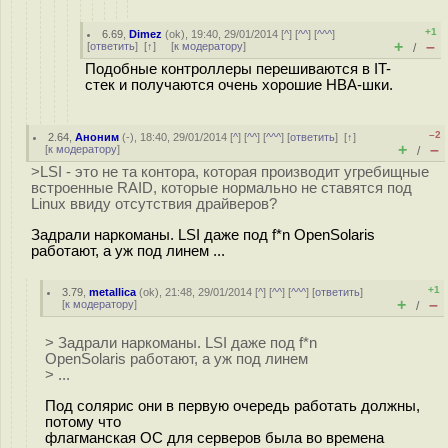
+1
6.69
,
Dimez
(
ok
), 19:40, 29/01/2014 [
^
] [
^^
] [
^^^
]
+
–
[
ответить
]
[
↑
] [
к модератору
]
/
Подобные контроллеры перешиваются в IT-
стек и получаются очень хорошие HBA-шки.
–2
2.64
,
Аноним
(
-
), 18:40, 29/01/2014 [
^
] [
^^
] [
^^^
] [
ответить
]
[
↑
]
+
–
[
к модератору
]
/
>LSI - это не та контора, которая производит угребищные
встроенные RAID, которые нормально не ставятся под
Linux ввиду отсутствия драйверов?
Задрали наркоманы. LSI даже под f*n OpenSolaris
работают, а уж под линем ...
+1
3.79
,
metallica
(
ok
), 21:48, 29/01/2014 [
^
] [
^^
] [
^^^
] [
ответить
]
+
–
[
к модератору
]
/
> Задрали наркоманы. LSI даже под f*n
OpenSolaris работают, а уж под линем
> ...
Под солярис они в первую очередь работать должны,
потому что
флагманская ОС для серверов была во времена