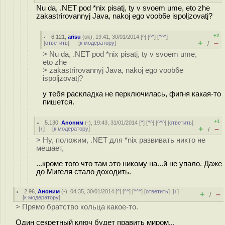
Nu da, .NET pod *nix pisatj, ty v svoem ume, eto zhe
zakastrirovannyj Java, nakoj ego voob6e ispoljzovatj?
+2
6.121
,
arisu
(
ok
), 19:41, 30/01/2014 [
^
] [
^^
] [
^^^
]
+
–
[
ответить
]
[
к модератору
]
/
> Nu da, .NET pod *nix pisatj, ty v svoem ume,
eto zhe
> zakastrirovannyj Java, nakoj ego voob6e
ispoljzovatj?
у тебя раскладка не перключилась, фигня какая-то
пишется.
+1
5.130
,
Аноним
(
-
), 19:43, 31/01/2014 [
^
] [
^^
] [
^^^
] [
ответить
]
+
–
[
↑
] [
к модератору
]
/
> Ну, положим, .NET для *nix развивать никто не
мешает,
...кроме того что там это никому на...й не упало. Даже
до Мигеля стало доходить.
2.96
,
Аноним
(
-
), 04:35, 30/01/2014 [
^
] [
^^
] [
^^^
] [
ответить
]
[
↑
]
+
–
/
[
к модератору
]
> Прямо братство кольца какое-то.
Один секретный ключ будет править миром...