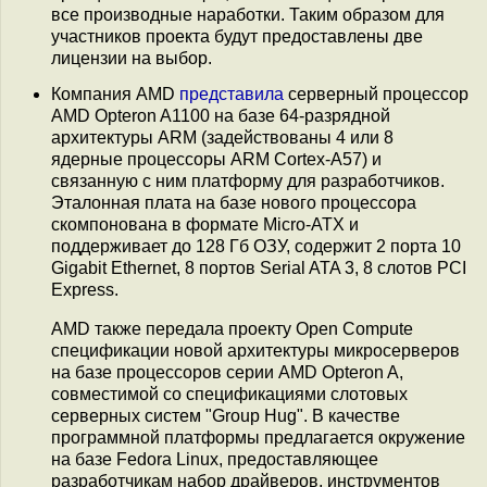
все производные наработки. Таким образом для
участников проекта будут предоставлены две
лицензии на выбор.
Компания AMD
представила
серверный процессор
AMD Opteron A1100 на базе 64-разрядной
архитектуры ARM (задействованы 4 или 8
ядерные процессоры ARM Cortex-A57) и
связанную с ним платформу для разработчиков.
Эталонная плата на базе нового процессора
скомпонована в формате Micro-ATX и
поддерживает до 128 Гб ОЗУ, содержит 2 порта 10
Gigabit Ethernet, 8 портов Serial ATA 3, 8 слотов PCI
Express.
AMD также передала проекту Open Compute
спецификации новой архитектуры микросерверов
на базе процессоров серии AMD Opteron A,
совместимой со спецификациями слотовых
серверных систем "Group Hug". В качестве
программной платформы предлагается окружение
на базе Fedora Linux, предоставляющее
разработчикам набор драйверов, инструментов