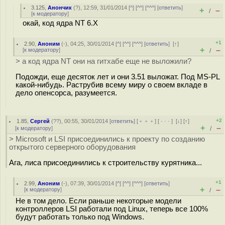
3.125
,
Анончик
(
?
), 12:59, 31/01/2014 [
^
] [
^^
] [
^^^
] [
ответить
]
+
–
/
[
к модератору
]
окай, код ядра NT 6.X
+1
2.90
,
Аноним
(
-
), 04:25, 30/01/2014 [
^
] [
^^
] [
^^^
] [
ответить
]
[
↑
]
+
–
[
к модератору
]
/
> а код ядра NT они на гитхабе еще не выложили?
Подожди, еще десяток лет и они 3.51 выложат. Под MS-PL
какой-нибудь. Раструбив всему миру о своем вкладе в
дело опенсорса, разумеется.
+2
1.85
,
Сергей
(
??
), 00:55, 30/01/2014 [
ответить
] [
﹢﹢﹢
] [
· · ·
]
[
↓
] [
↑
]
+
–
[
к модератору
]
/
> Microsoft и LSI присоединились к проекту по созданию
открытого серверного оборудования
Ага, лиса присоединились к строительству курятника...
+1
2.99
,
Аноним
(
-
), 07:39, 30/01/2014 [
^
] [
^^
] [
^^^
] [
ответить
]
+
–
[
к модератору
]
/
Не в том дело. Если раньше некоторые модели
контроллеров LSI работали под Linux, теперь все 100%
будут работать только под Windows.