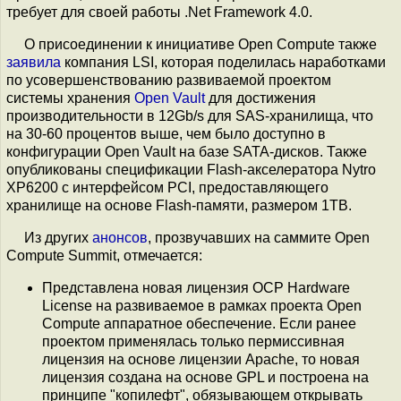
требует для своей работы .Net Framework 4.0.
О присоединении к инициативе Open Compute также
заявила
компания LSI, которая поделилась наработками
по усовершенствованию развиваемой проектом
системы хранения
Open Vault
для достижения
производительности в 12Gb/s для SAS-хранилища, что
на 30-60 процентов выше, чем было доступно в
конфигурации Open Vault на базе SATA-дисков. Также
опубликованы спецификации Flash-акселератора Nytro
XP6200 с интерфейсом PCI, предоставляющего
хранилище на основе Flash-памяти, размером 1TB.
Из других
анонсов
, прозвучавших на саммите Open
Compute Summit, отмечается:
Представлена новая лицензия OCP Hardware
License на развиваемое в рамках проекта Open
Compute аппаратное обеспечение. Если ранее
проектом применялась только пермиссивная
лицензия на основе лицензии Apache, то новая
лицензия создана на основе GPL и построена на
принципе "копилефт", обязывающем открывать