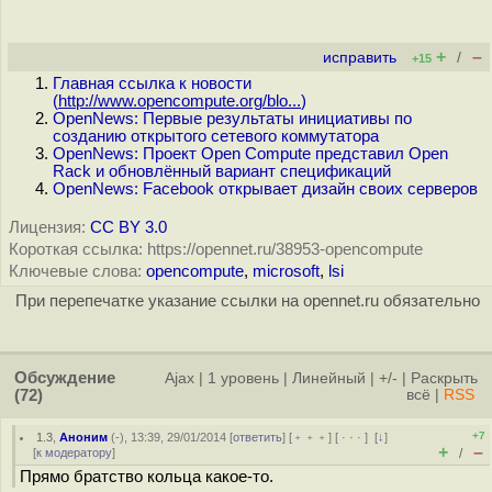
+
–
исправить
/
+15
Главная ссылка к новости
(
http://www.opencompute.org/blo...
)
OpenNews: Первые результаты инициативы по
созданию открытого сетевого коммутатора
OpenNews: Проект Open Compute представил Open
Rack и обновлённый вариант спецификаций
OpenNews: Facebook открывает дизайн своих серверов
Лицензия:
CC BY 3.0
Короткая ссылка: https://opennet.ru/38953-opencompute
Ключевые слова:
opencompute
,
microsoft
,
lsi
При перепечатке указание ссылки на opennet.ru обязательно
Обсуждение
Ajax
|
1 уровень
|
Линейный
|
+/-
|
Раскрыть
(72)
всё
|
RSS
+7
1.3
,
Аноним
(
-
), 13:39, 29/01/2014 [
ответить
] [
﹢﹢﹢
] [
· · ·
]
[
↓
]
+
–
[
к модератору
]
/
Прямо братство кольца какое-то.