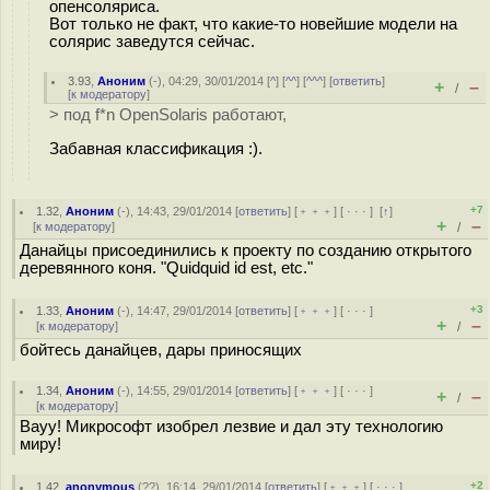
опенсоляриса.
Вот только не факт, что какие-то новейшие модели на
солярис заведутся сейчас.
3.93
,
Аноним
(
-
), 04:29, 30/01/2014 [
^
] [
^^
] [
^^^
] [
ответить
]
+
–
/
[
к модератору
]
> под f*n OpenSolaris работают,
Забавная классификация :).
+7
1.32
,
Аноним
(
-
), 14:43, 29/01/2014 [
ответить
] [
﹢﹢﹢
] [
· · ·
]
[
↑
]
+
–
[
к модератору
]
/
Данайцы присоединились к проекту по созданию открытого
деревянного коня. "Quidquid id est, etc."
+3
1.33
,
Аноним
(
-
), 14:47, 29/01/2014 [
ответить
] [
﹢﹢﹢
] [
· · ·
]
+
–
[
к модератору
]
/
бойтесь данайцев, дары приносящих
1.34
,
Аноним
(
-
), 14:55, 29/01/2014 [
ответить
] [
﹢﹢﹢
] [
· · ·
]
+
–
/
[
к модератору
]
Вауу! Микрософт изобрел лезвие и дал эту технологию
миру!
+2
1.42
,
anonymous
(
??
), 16:14, 29/01/2014 [
ответить
] [
﹢﹢﹢
] [
· · ·
]