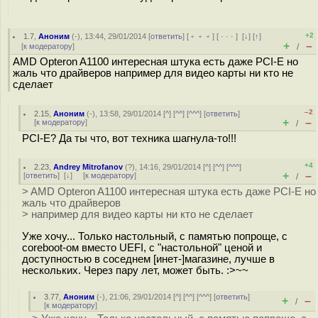
+2
1.7
,
Аноним
(
-
), 13:44, 29/01/2014 [
ответить
] [
﹢﹢﹢
] [
· · ·
]
[
↓
] [
↑
]
+
–
[
к модератору
]
/
AMD Opteron A1100 интересная штука есть даже PCI-E но
жаль что драйверов например для видео карты ни кто не
сделает
–2
2.15
,
Аноним
(
-
), 13:58, 29/01/2014 [
^
] [
^^
] [
^^^
] [
ответить
]
+
–
[
к модератору
]
/
PCI-E? Да ты что, вот техника шагнула-то!!!
+4
2.23
,
Andrey Mitrofanov
(
?
), 14:16, 29/01/2014 [
^
] [
^^
] [
^^^
]
+
–
[
ответить
]
[
↓
] [
к модератору
]
/
> AMD Opteron A1100 интересная штука есть даже PCI-E но
жаль что драйверов
> например для видео карты ни кто не сделает
Уже хочу... Только настольный, с памятью попроще, с
coreboot-ом вместо UEFI, с "настольной" ценой и
доступностью в соседнем [инет-]магазине, лучше в
нескольких. Через пару лет, может быть. :>~~
3.77
,
Аноним
(
-
), 21:06, 29/01/2014 [
^
] [
^^
] [
^^^
] [
ответить
]
+
–
/
[
к модератору
]