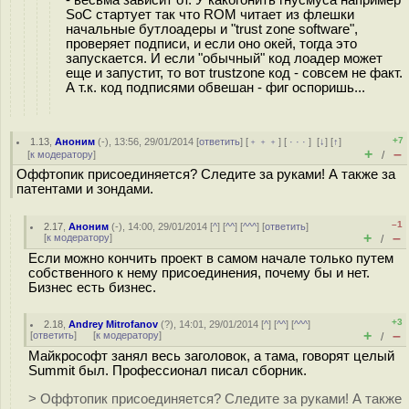
SoC стартует так что ROM читает из флешки
начальные бутлоадеры и "trust zone software",
проверяет подписи, и если оно окей, тогда это
запускается. И если "обычный" код лоадер может
еще и запустит, то вот trustzone код - совсем не факт.
А т.к. код подписями обвешан - фиг оспоришь...
+7
1.13
,
Аноним
(
-
), 13:56, 29/01/2014 [
ответить
] [
﹢﹢﹢
] [
· · ·
]
[
↓
] [
↑
]
+
–
[
к модератору
]
/
Оффтопик присоединяется? Следите за руками! А также за
патентами и зондами.
–1
2.17
,
Аноним
(
-
), 14:00, 29/01/2014 [
^
] [
^^
] [
^^^
] [
ответить
]
+
–
[
к модератору
]
/
Если можно кончить проект в самом начале только путем
собственного к нему присоединения, почему бы и нет.
Бизнес есть бизнес.
+3
2.18
,
Andrey Mitrofanov
(
?
), 14:01, 29/01/2014 [
^
] [
^^
] [
^^^
]
+
–
[
ответить
]
[
к модератору
]
/
Майкрософт занял весь заголовок, а тама, говорят целый
Summit был. Профессионал писал сборник.
> Оффтопик присоединяется? Следите за руками! А также