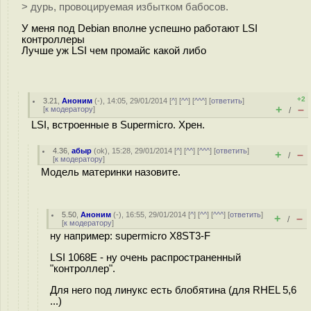
> дурь, провоцируемая избытком бабосов.
У меня под Debian вполне успешно работают LSI
контроллеры
Лучше уж LSI чем промайс какой либо
+2
3.21
,
Аноним
(
-
), 14:05, 29/01/2014 [
^
] [
^^
] [
^^^
] [
ответить
]
+
–
[
к модератору
]
/
LSI, встроенные в Supermicro. Хрен.
4.36
,
абыр
(
ok
), 15:28, 29/01/2014 [
^
] [
^^
] [
^^^
] [
ответить
]
+
–
/
[
к модератору
]
Модель материнки назовите.
5.50
,
Аноним
(
-
), 16:55, 29/01/2014 [
^
] [
^^
] [
^^^
] [
ответить
]
+
–
/
[
к модератору
]
ну например: supermicro X8ST3-F
LSI 1068E - ну очень распространенный
"контроллер".
Для него под линукс есть блобятина (для RHEL 5,6
...)