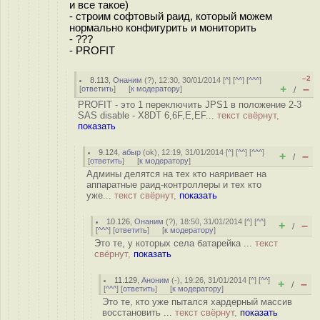
и все такое)
- строим софтовый раид, который можем
нормально конфигурить и мониторить
- ???
- PROFIT
–2
8.113
,
Онаним
(
?
), 12:30, 30/01/2014 [
^
] [
^^
] [
^^^
]
+
–
[
ответить
]
[
к модератору
]
/
PROFIT - это 1 переключить JPS1 в положение 2-3
SAS disable - X8DT 6,6F,E,EF...
текст свёрнут,
показать
9.124
,
абыр
(
ok
), 12:19, 31/01/2014 [
^
] [
^^
] [
^^^
]
+
–
/
[
ответить
]
[
к модератору
]
Админы делятся на тех кто наяривает на
аппаратные раид-контроллеры и тех кто
уже...
текст свёрнут,
показать
10.126
,
Онаним
(
?
), 18:50, 31/01/2014 [
^
] [
^^
]
+
–
/
[
^^^
] [
ответить
]
[
к модератору
]
Это те, у которых села батарейка ...
текст
свёрнут,
показать
11.129
,
Аноним
(
-
), 19:26, 31/01/2014 [
^
] [
^^
]
+
–
/
[
^^^
] [
ответить
]
[
к модератору
]
Это те, кто уже пытался хардерный массив
восстановить ...
текст свёрнут,
показать