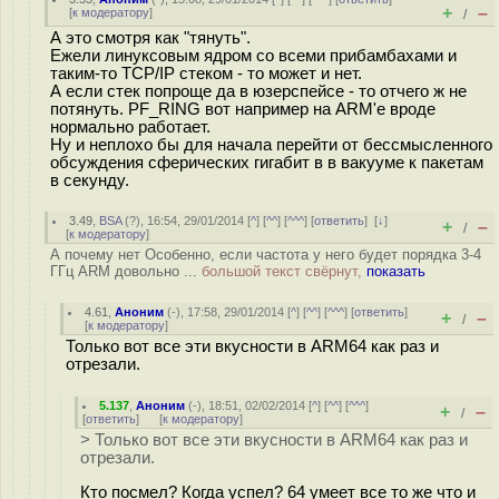
+
–
[
к модератору
]
/
А это смотря как "тянуть".
Ежели линуксовым ядром со всеми прибамбахами и
таким-то TCP/IP стеком - то может и нет.
А если стек попроще да в юзерспейсе - то отчего ж не
потянуть. PF_RING вот например на ARM'e вроде
нормально работает.
Ну и неплохо бы для начала перейти от бессмысленного
обсуждения сферических гигабит в в вакууме к пакетам
в секунду.
3.49
,
BSA
(
?
), 16:54, 29/01/2014 [
^
] [
^^
] [
^^^
] [
ответить
]
[
↓
]
+
–
/
[
к модератору
]
А почему нет Особенно, если частота у него будет порядка 3-4
ГГц ARM довольно ...
большой текст свёрнут,
показать
4.61
,
Аноним
(
-
), 17:58, 29/01/2014 [
^
] [
^^
] [
^^^
] [
ответить
]
+
–
/
[
к модератору
]
Только вот все эти вкусности в ARM64 как раз и
отрезали.
5.137
,
Аноним
(
-
), 18:51, 02/02/2014 [
^
] [
^^
] [
^^^
]
+
–
/
[
ответить
]
[
к модератору
]
> Только вот все эти вкусности в ARM64 как раз и
отрезали.
Кто посмел? Когда успел? 64 умеет все то же что и