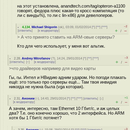
на этот установлена, anandtech.com/tag/opteron-a1100
говорят, федора плюс какая-то кросс-компиляция (то
ли с винды%), то ли с lin-x86) для девелоперов.
–2
4.134
,
Michael Shigorin
(
ok
), 03:09, 01/02/2014 [
^
] [
^^
] [
^^^
]
+
–
[
ответить
]
[
к модератору
]
/
> А что принято ставить на ARM-овые серверы?
Кто для чего использует, у меня вот альтик.
–3
2.28
,
Andrey Mitrofanov
(
?
), 14:24, 29/01/2014 [
^
] [
^^
] [
^^^
]
+
–
[
ответить
]
[
↑
] [
к модератору
]
/
>что драйверов например для видео карты
Гы, гы. Интел и НВидию адним ударом. Но погоди плакать
ещё: это только про серверы ещё... Там твоя инвидия
никогда не нужна была (vga которая).
+1
2.31
,
Аноним
(
-
), 14:43, 29/01/2014 [
^
] [
^^
] [
^^^
] [
ответить
]
[
↓
]
+
–
[
к модератору
]
/
А зачем, интересно, там Ethernet 10 Гбит/с, и аж целых
два? Т.е. оно конечно хорошо, что 2 интерфейса. Но ARM
хотя бы 1 Гбит/с потянет?
–3
3.35
,
Аноним
(
-
), 15:08, 29/01/2014 [
^
] [
^^
] [
^^^
] [
ответить
]