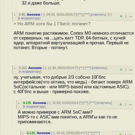
32 и даже больше.
3.95
,
Аноним
(
-
), 04:33, 30/01/2014 [
^
] [
^^
] [
^^^
] [
ответить
]
[
↑
]
+
–
/
[
к модератору
]
> Но ARM хотя бы 1 Гбит/с потянет?
ARM понятие растяжимое. Cortex M0 немного отличается
от серверных, на ...цать ватт TDP, 64-битных, с кучей
ядер, аппаратной виртуализацией и прочая. Первый не
потянет. Вторые - потянут.
3.110
,
Аноним
(
-
), 11:34, 30/01/2014 [
^
] [
^^
] [
^^^
] [
ответить
]
+
–
/
[
к модератору
]
ну, учитывая, что добрые 2/3 собсно 10Гбпс
интерфейсов(что оптика, что медь) - бегают поверх ARM
SoC(остальное - или MIPS-based или кастомные ASIC).
с 40Гбпс и выше - примерно похоже.
4.135
,
Аноним
(
-
), 11:58, 01/02/2014 [
^
] [
^^
] [
^^^
] [
ответить
]
+
–
/
[
к модератору
]
А можно примеров с ARM SoC'ами?
MIPS-то с ASIC'ами понятно, а ARM'ы как-то не
припоминаются.
5.136
,
Аноним
(
-
), 16:16, 02/02/2014 [
^
] [
^^
] [
^^^
]
+
–