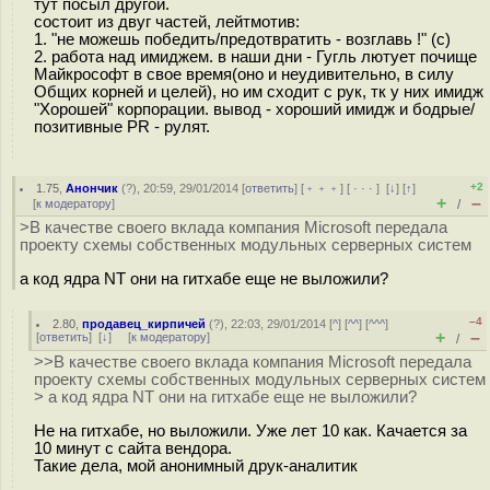
тут посыл другой.
состоит из двуг частей, лейтмотив:
1. "не можешь победить/предотвратить - возглавь !" (c)
2. работа над имиджем. в наши дни - Гугль лютует почище
Майкрософт в свое время(оно и неудивительно, в силу
Общих корней и целей), но им сходит с рук, тк у них имидж
"Хорошей" корпорации. вывод - хороший имидж и бодрые/
позитивные PR - рулят.
+2
1.75
,
Анончик
(
?
), 20:59, 29/01/2014 [
ответить
] [
﹢﹢﹢
] [
· · ·
]
[
↓
] [
↑
]
+
–
[
к модератору
]
/
>В качестве своего вклада компания Microsoft передала
проекту схемы собственных модульных серверных систем
а код ядра NT они на гитхабе еще не выложили?
–4
2.80
,
продавец_кирпичей
(
?
), 22:03, 29/01/2014 [
^
] [
^^
] [
^^^
]
+
–
[
ответить
]
[
↓
] [
к модератору
]
/
>>В качестве своего вклада компания Microsoft передала
проекту схемы собственных модульных серверных систем
> а код ядра NT они на гитхабе еще не выложили?
Не на гитхабе, но выложили. Уже лет 10 как. Качается за
10 минут с сайта вендора.
Такие дела, мой анонимный друк-аналитик