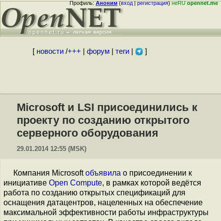
Профиль:
Аноним
(
вход
|
регистрация
)
неRU
opennet.me
[
новости
/
+++
|
форум
|
теги
|
]
Microsoft и LSI присоединились к
проекту по созданию открытого
серверного оборудования
29.01.2014 12:55 (MSK)
Компания Microsoft
объявила
о присоединении к
инициативе
Open Compute
, в рамках которой ведётся
работа по созданию открытых спецификаций для
оснащения датацентров, нацеленных на обеспечение
максимальной эффективности работы инфраструктуры