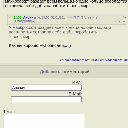
майкрософт раздает всем кольца,но одно кольцо всевластия
оставила себе дабы паробатить весь мир.
+1
2.133
,
Аноним
(
-
), 19:52, 31/01/2014 [
^
] [
^^
] [
^^^
] [
ответить
]
+
–
[
к модератору
]
/
> майкрософт раздает всем кольца,но одно кольцо
всевластия оставила себе дабы паробатить
> весь мир.
Как вы хорошо PKI описали... :)
игнорирование участников
|
лог модерирования
Добавить комментарий
Имя:
E-Mail:
Текст: