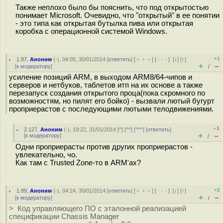
Также неплохо было бы пояснить, что под открытостью
понимает Microsoft. Очевидно, что "открытый" в ее понятии
- это типа как открытая бутылка пива или открытая
коробка с операционной системой Windows.
+1
1.87
,
Аноним
(
-
), 04:05, 30/01/2014 [
ответить
] [
﹢﹢﹢
] [
· · ·
]
[
↓
] [
↑
]
+
–
[
к модератору
]
/
усиление позиций ARM, в выходом ARM8/64-чипов и
серверов и нетбуков, таблетов итп на их основе а также
перезапуск создания открытого проца(пока скромного по
возможностям, но пилят его бойко) - вызвали лютый бугурт
проприерастов с последующими лютыми телодвижениями.
–1
2.127
,
Аноним
(
-
), 19:22, 31/01/2014 [
^
] [
^^
] [
^^^
] [
ответить
]
+
–
[
к модератору
]
/
Одни проприерасты против других проприерастов -
увлекательно, чо.
Как там с Trusted Zone-то в ARM'ах?
+2
1.89
,
Аноним
(
-
), 04:24, 30/01/2014 [
ответить
] [
﹢﹢﹢
] [
· · ·
]
[
↓
] [
↑
]
+
–
[
к модератору
]
/
> Код управляющего ПО с эталонной реализацией
спецификации Chassis Manager