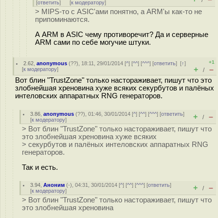
/
[
ответить
]
[
к модератору
]
> MIPS-то с ASIC'ами понятно, а ARM'ы как-то не
припоминаются.
А ARM в ASIC чему противоречит? Да и серверные
ARM сами по себе могучие штуки.
+1
2.62
,
anonymous
(
??
), 18:11, 29/01/2014 [
^
] [
^^
] [
^^^
] [
ответить
]
[
↑
]
+
–
[
к модератору
]
/
Вот блин "TrustZone" только настораживает, пишут что это
злобнейшая хреновина хуже всяких секурбутов и палёных
интеловских аппаратных RNG генераторов.
3.86
,
anonymous
(
??
), 01:46, 30/01/2014 [
^
] [
^^
] [
^^^
] [
ответить
]
+
–
/
[
к модератору
]
> Вот блин "TrustZone" только настораживает, пишут что
это злобнейшая хреновина хуже всяких
> секурбутов и палёных интеловских аппаратных RNG
генераторов.
Так и есть.
3.94
,
Аноним
(
-
), 04:31, 30/01/2014 [
^
] [
^^
] [
^^^
] [
ответить
]
+
–
/
[
к модератору
]
> Вот блин "TrustZone" только настораживает, пишут что
это злобнейшая хреновина