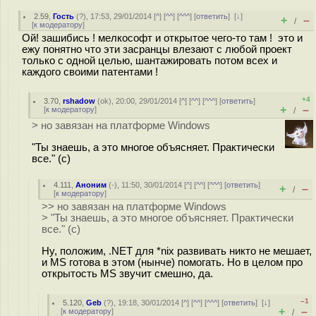
2.59
,
Гость
(
?
), 17:53, 29/01/2014 [
^
] [
^^
] [
^^^
] [
ответить
]
[
↓
]
+
–
/
[
к модератору
]
Ой! зашибись ! мелкософт и открытое чего-то там ! это и
ежу понятно что эти засранцы влезают с любой проект
только с одной целью, шантажировать потом всех и
каждого своими патентами !
+4
3.70
,
rshadow
(
ok
), 20:00, 29/01/2014 [
^
] [
^^
] [
^^^
] [
ответить
]
+
–
[
к модератору
]
/
> но завязан на платформе Windows
"Ты знаешь, а это многое объясняет. Практически
все." (с)
4.111
,
Аноним
(
-
), 11:50, 30/01/2014 [
^
] [
^^
] [
^^^
] [
ответить
]
+
–
/
[
к модератору
]
>> но завязан на платформе Windows
> "Ты знаешь, а это многое объясняет. Практически
все." (с)
Ну, положим, .NET для *nix развивать никто не мешает,
и MS готова в этом (нынче) помогать. Но в целом про
открытость MS звучит смешно, да.
–1
5.120
,
Geb
(
?
), 19:18, 30/01/2014 [
^
] [
^^
] [
^^^
] [
ответить
]
[
↓
]
+
–
[
к модератору
]
/