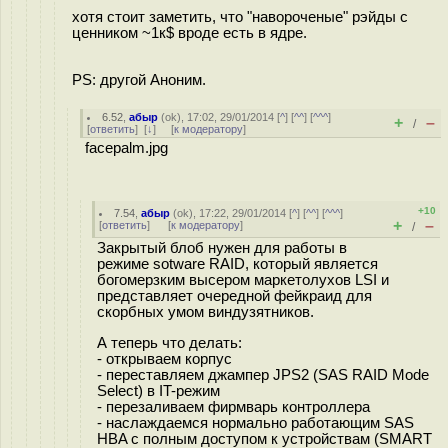
хотя стоит заметить, что "навороченые" рэйды с
ценником ~1к$ вроде есть в ядре.
PS: другой Аноним.
6.52
,
абыр
(
ok
), 17:02, 29/01/2014 [
^
] [
^^
] [
^^^
]
+
–
/
[
ответить
]
[
↓
] [
к модератору
]
facepalm.jpg
+10
7.54
,
абыр
(
ok
), 17:22, 29/01/2014 [
^
] [
^^
] [
^^^
]
+
–
[
ответить
]
[
к модератору
]
/
Закрытый блоб нужен для работы в
режиме sotware RAID, который является
богомерзким высером маркетолухов LSI и
представляет очередной фейкраид для
скорбных умом виндузятников.
А теперь что делать:
- открываем корпус
- переставляем джампер JPS2 (SAS RAID Mode
Select) в IT-режим
- перезаливаем фирмварь контроллера
- наслаждаемся нормально работающим SAS
HBA c полным доступом к устройствам (SMART