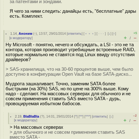
за патентами и зондами.
Я чего за ними следить: данайцы есть, "бесплатные" дары
есть. Комплект.
+5
1.14
,
Аноним
(
-
), 13:57, 29/01/2014 [
ответить
] [
﹢﹢﹢
] [
· · ·
]
[
↓
] [
↑
]
+
–
[
к модератору
]
/
Ну Microsoft - понятно, нечего и обсуждать, а LSI - это не та
контора, которая производит угребищные встроенные RAID,
которые нормально не ставятся под Linux ввиду отсутствия
драйверов?
> SAS-хранилища, что на 30-60 процентов выше, чем было
доступно в конфигурации Open Vault на базе SATA-диско...
Мудрота зашкаливает. Точно, заменим SATA более
быстрыми (на 30%) SAS, но по цене на 300% выше. Кому
надо - сделают. На массовых серверах для обычного и не
совсем применения ставить SAS вместо SATA - дурь,
провоцируемая избытком бабосов.
–2
2.19
,
BlaBlaBla
(
?
), 14:01, 29/01/2014 [
^
] [
^^
] [
^^^
] [
ответить
]
[
↓
]
+
–
[
к модератору
]
/
> На массовых серверах
> для обычного и не совсем применения ставить SAS
вместо SATA -