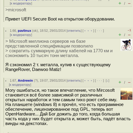
+
–
[
к модератору
]
/
>microsoft
Привет UEFI Secure Boot на открытом оборудовании.
–1
1.66
,
pavlinux
(
ok
), 18:52, 29/01/2014 [
ответить
] [
﹢﹢﹢
] [
· · ·
]
+
–
[
к модератору
]
/
> Microsoft миллиона серверов на базе
представленной спецификации позволило
> сократить суммарную длину кабелей на 1770 км и
сэкономить 10 тысяч тонн металла.
Я сэкономил 2 т. металла, купив к существующему
RangeRover, Daewoo Matiz!
1.67
,
Andrewin
(
?
), 19:07, 29/01/2014 [
ответить
] [
﹢﹢﹢
] [
· · ·
]
[
↓
]
+
–
/
[
к модератору
]
Могу ошибаться, но такое впечатление, что Mircosoft
становится всё более зависимой от различных
открытых наработок и тем самым тихо роют себе яму.
На планшете (windows 8) я прочёл, что есть программное
обеспечение, лицензированное под GPL, теперь вот
OpenHardware... Дай Бог дожить до того, когда большая
часть кода у них будет открыта и, может быть, падёт власть
винды на декстопах.