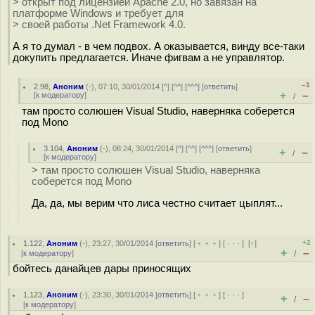
> открыт под лицензией Apache 2.0, но завязан на
платформе Windows и требует для
> своей работы .Net Framework 4.0.
А я то думал - в чем подвох. А оказывается, винду все-таки
докупить предлагается. Иначе фигвам а не управлятор.
–1
2.98
,
Аноним
(
-
), 07:10, 30/01/2014 [
^
] [
^^
] [
^^^
] [
ответить
]
+
–
[
к модератору
]
/
там просто солюшен Visual Studio, наверняка соберется
под Mono
3.104
,
Аноним
(
-
), 08:24, 30/01/2014 [
^
] [
^^
] [
^^^
] [
ответить
]
+
–
/
[
к модератору
]
> там просто солюшен Visual Studio, наверняка
соберется под Mono
Да, да, мы верим что лиса честно считает цыплят...
+2
1.122
,
Аноним
(
-
), 23:27, 30/01/2014 [
ответить
] [
﹢﹢﹢
] [
· · ·
]
[
↑
]
+
–
[
к модератору
]
/
бойтесь данайцев дары приносящих
1.123
,
Аноним
(
-
), 23:30, 30/01/2014 [
ответить
] [
﹢﹢﹢
] [
· · ·
]
+
–
/
[
к модератору
]