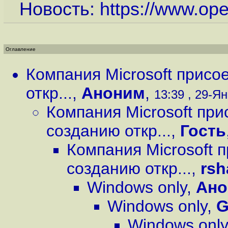
Новость:
https://www.op
Оглавление
Компания Microsoft присо
откр...
,
Аноним
,
13:39 , 29-Ян
Компания Microsoft при
созданию откр...
,
Гость
Компания Microsoft 
созданию откр...
,
rs
Windows only
,
Ано
Windows only
,
G
Windows only