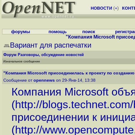
НОВОСТИ
(
+
)
КОНТ
форумы
помощь
поиск
регистр
"Компания Microsoft присоед
Вариант для распечатки
Форум
Разговоры, обсуждение новостей
Изначальное сообщение
"Компания Microsoft присоединилась к проекту по созданию 
Сообщение от
opennews
on 29-Янв-14, 13:38
Компания Microsoft объ
(
http://blogs.technet.com/
присоединении к иници
(
http://www.opencompute