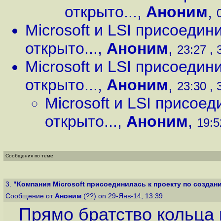
открыто...
,
Аноним
,
Microsoft и LSI присоедин
открыто...
,
Аноним
,
23:27 , 
Microsoft и LSI присоедин
открыто...
,
Аноним
,
23:30 , 
Microsoft и LSI присое
открыто...
,
Аноним
,
19:5
Сообщения по теме
3.
"Компания Microsoft присоединилась к проекту по создани
Сообщение от
Аноним
(??) on 29-Янв-14, 13:39
Прямо братство кольца 