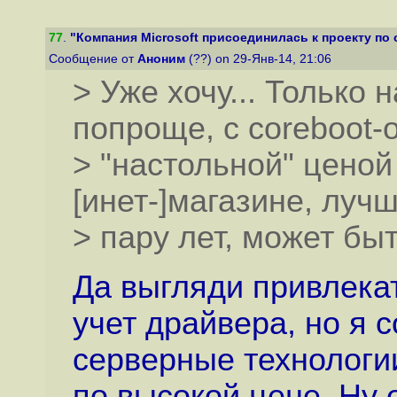
77
.
"Компания Microsoft присоединилась к проекту по 
Сообщение от
Аноним
(??) on 29-Янв-14, 21:06
> Уже хочу... Только
попроще, с coreboot-
> "настольной" ценой
[инет-]магазине, луч
> пару лет, может быт
Да выгляди привлекат
учет драйвера, но я с
серверные технологии
по высокой цене. Ну 