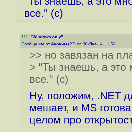
"Ты знаешь, а это мн
все." (с)
111
.
"Windows only"
Сообщение от
Аноним
(??) on 30-Янв-14, 11:50
>> но завязан на п
> "Ты знаешь, а это
все." (с)
Ну, положим, .NET дл
мешает, и MS готова
целом про открытост