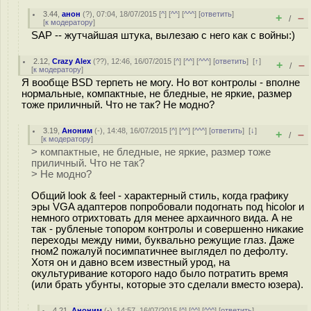
3.44
,
анон
(
?
), 07:04, 18/07/2015 [
^
] [
^^
] [
^^^
] [
ответить
]
+
–
/
[
к модератору
]
SAP -- жутчайшая штука, вылезаю с него как с войны:)
2.12
,
Crazy Alex
(
??
), 12:46, 16/07/2015 [
^
] [
^^
] [
^^^
] [
ответить
]
[
↑
]
+
–
/
[
к модератору
]
Я вообще BSD терпеть не могу. Но вот контролы - вполне
нормальные, компактные, не бледные, не яркие, размер
тоже приличный. Что не так? Не модно?
3.19
,
Аноним
(
-
), 14:48, 16/07/2015 [
^
] [
^^
] [
^^^
] [
ответить
]
[
↓
]
+
–
/
[
к модератору
]
> компактные, не бледные, не яркие, размер тоже
приличный. Что не так?
> Не модно?
Общий look & feel - характерный стиль, когда графику
эры VGA адаптеров попробовали подогнать под hicolor и
немного отрихтовать для менее архаичного вида. А не
так - рубленые топором контролы и совершенно никакие
переходы между ними, буквально режущие глаз. Даже
гном2 пожалуй посимпатичнее выглядел по дефолту.
Хотя он и давно всем известный урод, на
окультуривание которого надо было потратить время
(или брать убунты, которые это сделали вместо юзера).
4.21
,
Аноним
(
-
), 14:57, 16/07/2015 [
^
] [
^^
] [
^^^
] [
ответить
]