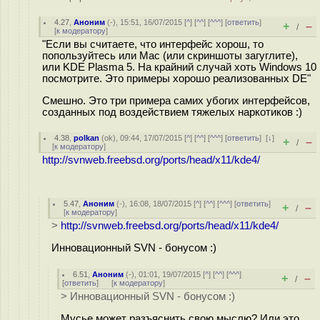
4.27
,
Аноним
(
-
), 15:51, 16/07/2015 [
^
] [
^^
] [
^^^
] [
ответить
]
+
–
/
[
к модератору
]
"Если вы считаете, что интерфейс хорош, то
попользуйтесь или Mac (или скриншоты загуглите),
или KDE Plasma 5. На крайний случай хоть Windows 10
посмотрите. Это примеры хорошо реализованных DE"
Смешно. Это три примера самих убогих интерфейсов,
созданных под воздействием тяжелых наркотиков :)
4.38
,
polkan
(
ok
), 09:44, 17/07/2015 [
^
] [
^^
] [
^^^
] [
ответить
]
[
↓
]
+
–
/
[
к модератору
]
http://svnweb.freebsd.org/ports/head/x11/kde4/
5.47
,
Аноним
(
-
), 16:08, 18/07/2015 [
^
] [
^^
] [
^^^
] [
ответить
]
+
–
/
[
к модератору
]
>
http://svnweb.freebsd.org/ports/head/x11/kde4/
Инновационный SVN - бонусом :)
6.51
,
Аноним
(
-
), 01:01, 19/07/2015 [
^
] [
^^
] [
^^^
]
+
–
/
[
ответить
]
[
к модератору
]
> Инновационный SVN - бонусом :)
Мусье может разъяснить свою мыслю? Или это