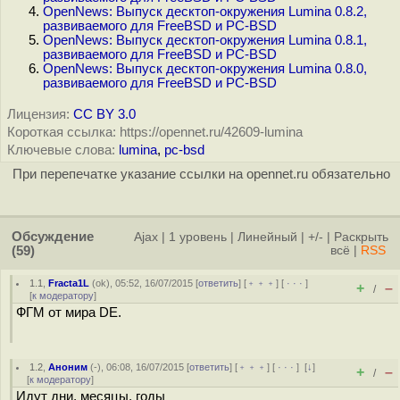
OpenNews: Выпуск десктоп-окружения Lumina 0.8.2,
развиваемого для FreeBSD и PC-BSD
OpenNews: Выпуск десктоп-окружения Lumina 0.8.1,
развиваемого для FreeBSD и PC-BSD
OpenNews: Выпуск десктоп-окружения Lumina 0.8.0,
развиваемого для FreeBSD и PC-BSD
Лицензия:
CC BY 3.0
Короткая ссылка: https://opennet.ru/42609-lumina
Ключевые слова:
lumina
,
pc-bsd
При перепечатке указание ссылки на opennet.ru обязательно
Обсуждение
Ajax
|
1 уровень
|
Линейный
|
+/-
|
Раскрыть
(59)
всё
|
RSS
1.1
,
Fracta1L
(
ok
), 05:52, 16/07/2015 [
ответить
] [
﹢﹢﹢
] [
· · ·
]
+
–
/
[
к модератору
]
ФГМ от мира DE.
1.2
,
Аноним
(
-
), 06:08, 16/07/2015 [
ответить
] [
﹢﹢﹢
] [
· · ·
]
[
↓
]
+
–
/
[
к модератору
]
Идут дни, месяцы, годы