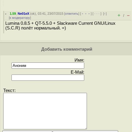
1.59
,
Ne01eX
(
ok
), 03:41, 23/07/2015 [
ответить
] [
﹢﹢﹢
] [
· · ·
]
[
↑
]
+
–
/
[
к модератору
]
Lumina 0.8.5 + QT-5.5.0 + Slackware Current GNU/Linux
(S.C.R) полёт нормальный. =)
Добавить комментарий
Имя:
E-Mail:
Текст: