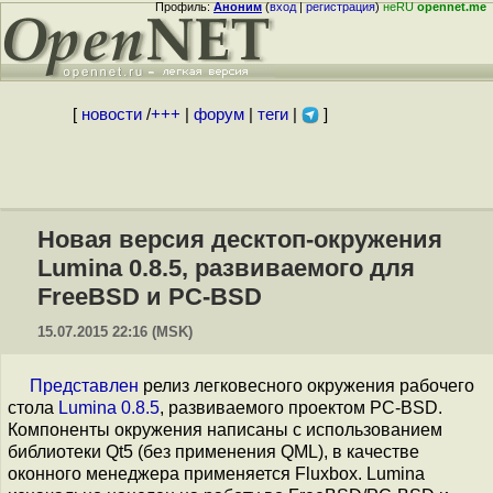
Профиль:
Аноним
(
вход
|
регистрация
)
неRU
opennet.me
[
новости
/
+++
|
форум
|
теги
|
]
Новая версия десктоп-окружения
Lumina 0.8.5, развиваемого для
FreeBSD и PC-BSD
15.07.2015 22:16 (MSK)
Представлен
релиз легковесного окружения рабочего
стола
Lumina 0.8.5
, развиваемого проектом PC-BSD.
Компоненты окружения написаны с использованием
библиотеки Qt5 (без применения QML), в качестве
оконного менеджера применяется Fluxbox. Lumina