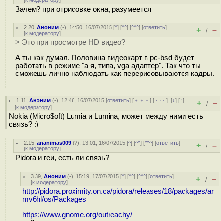
[
к модератору
]
Зачем? при отрисовке окна, разумеется
2.20
,
Аноним
(
-
), 14:50, 16/07/2015 [
^
] [
^^
] [
^^^
] [
ответить
]
+
–
/
[
к модератору
]
> Это при просмотре HD видео?
А ты как думал. Половина видеокарт в pc-bsd будет
работать в режиме "а я, типа, vga адаптер". Так что ты
сможешь лично наблюдать как перерисовываются кадры.
1.11
,
Аноним
(
-
), 12:46, 16/07/2015 [
ответить
] [
﹢﹢﹢
] [
· · ·
]
[
↓
] [
↑
]
+
–
/
[
к модератору
]
Nokia (Micro$oft) Lumia и Lumina, может между ними есть
связь? :)
2.15
,
ananimas009
(
?
), 13:01, 16/07/2015 [
^
] [
^^
] [
^^^
] [
ответить
]
+
–
/
[
к модератору
]
Pidora и геи, есть ли связь?
3.39
,
Аноним
(
-
), 15:19, 17/07/2015 [
^
] [
^^
] [
^^^
] [
ответить
]
+
–
/
[
к модератору
]
http://pidora.proximity.on.ca/pidora/releases/18/packages/ar
mv6hl/os/Packages
https://www.gnome.org/outreachy/