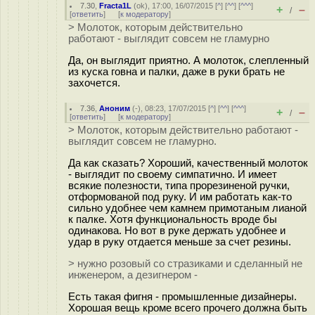
7.30
,
Fracta1L
(
ok
), 17:00, 16/07/2015 [
^
] [
^^
] [
^^^
]
+
–
/
[
ответить
]
[
к модератору
]
> Молоток, которым действительно
работают - выглядит совсем не гламурно
Да, он выглядит приятно. А молоток, слепленный
из куска говна и палки, даже в руки брать не
захочется.
7.36
,
Аноним
(
-
), 08:23, 17/07/2015 [
^
] [
^^
] [
^^^
]
+
–
/
[
ответить
]
[
к модератору
]
> Молоток, которым действительно работают -
выглядит совсем не гламурно.
Да как сказать? Хороший, качественный молоток
- выглядит по своему симпатично. И имеет
всякие полезности, типа прорезиненой ручки,
отформованой под руку. И им работать как-то
сильно удобнее чем камнем примотаным лианой
к палке. Хотя функциональность вроде бы
одинакова. Но вот в руке держать удобнее и
удар в руку отдается меньше за счет резины.
> нужно розовый со стразиками и сделанный не
инженером, а дезигнером -
Есть такая фигня - промышленные дизайнеры.
Хорошая вещь кроме всего прочего должна быть