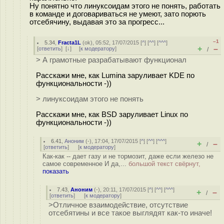
Ну понятно что линуксоидам этого не понять, работать
в команде и договариваться не умеют, зато порють
отсебячину, выдавая это за прогресс...
–1
5.34
,
Fracta1L
(
ok
), 05:52, 17/07/2015 [
^
] [
^^
] [
^^^
]
+
–
[
ответить
]
[
↓
] [
к модератору
]
/
> А грамотные разрабатывают функционал
Расскажи мне, как Lumina заруливает KDE по
функциональности -))
> линуксоидам этого не понять
Расскажи мне, как BSD заруливает Linux по
функциональности -))
6.41
,
Аноним
(
-
), 17:04, 17/07/2015 [
^
] [
^^
] [
^^^
]
+
–
/
[
ответить
]
[
к модератору
]
Как-как -- дает газу и не тормозит, даже если железо не
самое современное И да,...
большой текст свёрнут,
показать
7.43
,
Аноним
(
-
), 20:11, 17/07/2015 [
^
] [
^^
] [
^^^
]
+
–
/
[
ответить
]
[
к модератору
]
>Отличное взаимодействие, отсутствие
отсебятины и все такое выглядят как-то иначе!