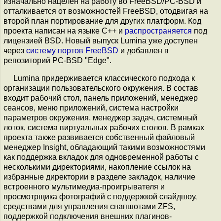
изначально нацелен на работу во FreeBSD/PC-BSD и
отталкивается от возможностей FreeBSD, отодвигая на
второй план портирование для других платформ. Код
проекта написан на языке C++ и
распространяется
под
лицензией BSD. Новый выпуск Lumina уже доступен
через
систему портов FreeBSD
и добавлен в
репозиторий PC-BSD "Edge".
Lumina придерживается классического подхода к
организации пользовательского окружения. В состав
входит рабочий стол, панель приложений, менеджер
сеансов, меню приложений, система настройки
параметров окружения, менеджер задач, системный
лоток, система виртуальных рабочих столов. В рамках
проекта также развивается собственный файловый
менеджер Insight, обладающий такими возможностями
как поддержка вкладок для одновременной работы с
несколькими директориями, накопление ссылок на
избранные директории в разделе закладок, наличие
встроенного мультимедиа-проигрывателя и
просмотрщика фотографий с поддержкой слайдшоу,
средствами для управления снапшотами ZFS,
поддержкой подключения внешних плагинов-