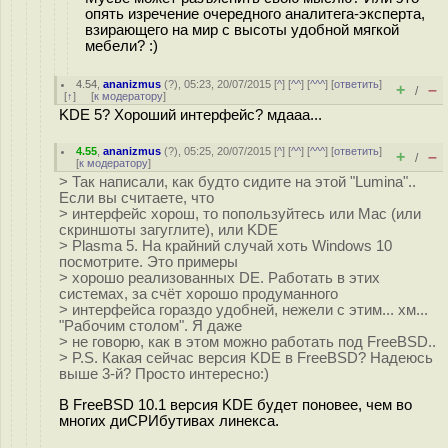
опять изречение очередного аналитега-эксперта,
взирающего на мир с высоты удобной мягкой
мебели? :)
4.54
,
ananizmus
(
?
), 05:23, 20/07/2015 [
^
] [
^^
] [
^^^
] [
ответить
]
+
–
/
[
↑
] [
к модератору
]
KDE 5? Хороший интерфейс? мдааа...
4.55
,
ananizmus
(
?
), 05:25, 20/07/2015 [
^
] [
^^
] [
^^^
] [
ответить
]
+
–
/
[
к модератору
]
> Так написали, как будто сидите на этой "Lumina"..
Если вы считаете, что
> интерфейс хорош, то попользуйтесь или Mac (или
скриншоты загуглите), или KDE
> Plasma 5. На крайний случай хоть Windows 10
посмотрите. Это примеры
> хорошо реализованных DE. Работать в этих
системах, за счёт хорошо продуманного
> интерфейса гораздо удобней, нежели с этим... хм...
"Рабочим столом". Я даже
> не говорю, как в этом можно работать под FreeBSD..
> P.S. Какая сейчас версия KDE в FreeBSD? Надеюсь
выше 3-й? Просто интересно:)
В FreeBSD 10.1 версия KDE будет поновее, чем во
многих диСРИбутивах линекса.