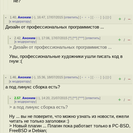
не?
1.40
,
Аноним
(
-
), 16:47, 17/07/2015 [
ответить
] [
﹢﹢﹢
] [
· · ·
]
[
↓
] [
↑
]
+
–
/
[
к модератору
]
Дизайн от профессиональных программистов ...
2.42
,
Аноним
(
-
), 17:06, 17/07/2015 [
^
] [
^^
] [
^^^
] [
ответить
]
+
–
/
[
к модератору
]
> Дизайн от профессиональных программистов ...
Увы, профессиональные художники ушли писать код в
гнум :(
1.46
,
Аноним
(
-
), 15:36, 18/07/2015 [
ответить
] [
﹢﹢﹢
] [
· · ·
]
[
↓
] [
↑
]
+
–
/
[
к модератору
]
а под линукс сборка есть?
2.57
,
Аноним
(
-
), 14:20, 21/07/2015 [
^
] [
^^
] [
^^^
] [
ответить
]
+
–
/
[
к модератору
]
> а под линукс сборка есть?
Ну ... вы не поверите, что можно узнать из новости, ежели
читать не только заголовки :)
> Новый плагин ... Плагин пока работает только в PC-BSD,
FreeBSD и Debian;