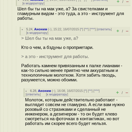
+
–
/
[
к модератору
]
Шел бы ты на мак уже, а? За свистелками и
гламурным видом - это туда, а это - инструмент для
работы.
5.24
,
Аноним
(
-
), 15:22, 16/07/2015 [
^
] [
^^
] [
^^^
] [
ответить
]
+
–
/
[
к модератору
]
> Шел бы ты на мак уже, а?
Кто о чем, а бздуны о проприетари.
> а это - инструмент для работы.
Работать камнем привязанным к палке лианами -
как-то сильно менее приятно чем аккуратным и
технологичным молотком. Хотя забить гвоздь,
разумеется, можно обоими.
6.28
,
Аноним
(
-
), 16:08, 16/07/2015 [
^
] [
^^
] [
^^^
]
+
–
/
[
ответить
]
[
к модератору
]
Молоток, которым действительно работают -
выглядит совсем не гламурно. А если вам нужно
розовый со стразиками и сделанный не
инженером, а дезигнером - то он будет клево
смотреться на фоточках в контактиках, но вот
работать им скорее всего будет нельзя.