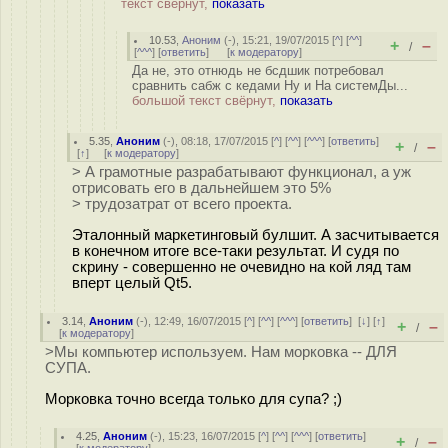
текст свёрнут,
показать
10.53
,
Аноним
(
-
), 15:21, 19/07/2015 [
^
] [
^^
]
+
–
/
[
^^^
] [
ответить
]
[
к модератору
]
Да не, это отнюдь не бсдшик потребовал
сравнить сабж с кедами Ну и На системДы...
большой текст свёрнут,
показать
5.35
,
Аноним
(
-
), 08:18, 17/07/2015 [
^
] [
^^
] [
^^^
] [
ответить
]
+
–
/
[
↑
] [
к модератору
]
> А грамотные разрабатывают функционал, а уж
отрисовать его в дальнейшем это 5%
> трудозатрат от всего проекта.
Эталонный маркетинговый булшит. А засчитывается
в конечном итоге все-таки результат. И судя по
скрину - совершенно не очевидно на кой ляд там
вперт целый Qt5.
3.14
,
Аноним
(
-
), 12:49, 16/07/2015 [
^
] [
^^
] [
^^^
] [
ответить
]
[
↓
] [
↑
]
+
–
/
[
к модератору
]
>Мы компьютер используем. Нам морковка -- ДЛЯ
СУПА.
Морковка точно всегда только для супа? ;)
4.25
,
Аноним
(
-
), 15:23, 16/07/2015 [
^
] [
^^
] [
^^^
] [
ответить
]
+
–
/