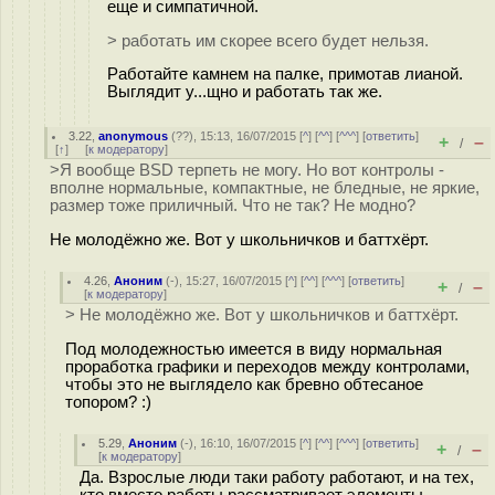
еще и симпатичной.
> работать им скорее всего будет нельзя.
Работайте камнем на палке, примотав лианой.
Выглядит у...щно и работать так же.
3.22
,
anonymous
(
??
), 15:13, 16/07/2015 [
^
] [
^^
] [
^^^
] [
ответить
]
+
–
/
[
↑
] [
к модератору
]
>Я вообще BSD терпеть не могу. Но вот контролы -
вполне нормальные, компактные, не бледные, не яркие,
размер тоже приличный. Что не так? Не модно?
Не молодёжно же. Вот у школьничков и баттхёрт.
4.26
,
Аноним
(
-
), 15:27, 16/07/2015 [
^
] [
^^
] [
^^^
] [
ответить
]
+
–
/
[
к модератору
]
> Не молодёжно же. Вот у школьничков и баттхёрт.
Под молодежностью имеется в виду нормальная
проработка графики и переходов между контролами,
чтобы это не выглядело как бревно обтесаное
топором? :)
5.29
,
Аноним
(
-
), 16:10, 16/07/2015 [
^
] [
^^
] [
^^^
] [
ответить
]
+
–
/
[
к модератору
]
Да. Взрослые люди таки работу работают, и на тех,