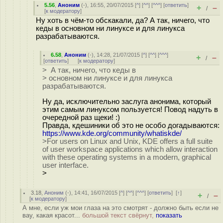
5.56
,
Аноним
(
-
), 16:55, 20/07/2015 [
^
] [
^^
] [
^^^
] [
ответить
]
+
–
/
[
к модератору
]
Ну хоть в чём-то обскакали, да? А так, ничего, что
кеды в основном ни линуксе и для линукса
разрабатываются.
6.58
,
Аноним
(
-
), 14:28, 21/07/2015 [
^
] [
^^
] [
^^^
]
+
–
/
[
ответить
]
[
к модератору
]
> А так, ничего, что кеды в
> основном ни линуксе и для линукса
разрабатываются.
Ну да, исключительно заслуга анонима, который
этим самым линуксом пользуется! Повод надуть в
очередной раз щеки! :)
Правда, кдешиники об это не особо догадываются:
https://www.kde.org/community/whatiskde/
>For users on Linux and Unix, KDE offers a full suite
of user workspace applications which allow interaction
with these operating systems in a modern, graphical
user interface.
>
3.18
,
Аноним
(
-
), 14:41, 16/07/2015 [
^
] [
^^
] [
^^^
] [
ответить
]
[
↑
]
+
–
/
[
к модератору
]
А мне, если уж мои глаза на это смотрят - должно быть если не
вау, какая красот...
большой текст свёрнут,
показать