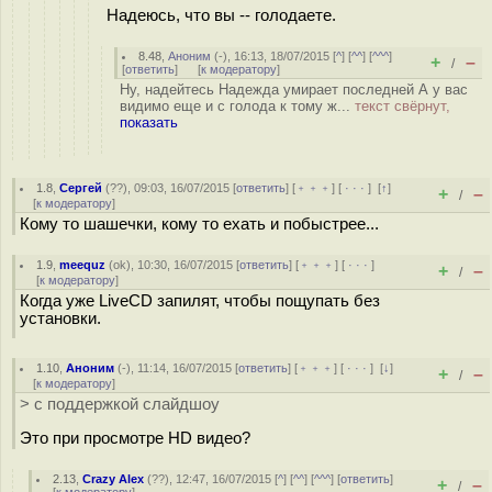
Надеюсь, что вы -- голодаете.
8.48
,
Аноним
(
-
), 16:13, 18/07/2015 [
^
] [
^^
] [
^^^
]
+
–
/
[
ответить
]
[
к модератору
]
Ну, надейтесь Надежда умирает последней А у вас
видимо еще и с голода к тому ж...
текст свёрнут,
показать
1.8
,
Сергей
(
??
), 09:03, 16/07/2015 [
ответить
] [
﹢﹢﹢
] [
· · ·
]
[
↑
]
+
–
/
[
к модератору
]
Кому то шашечки, кому то ехать и побыстрее...
1.9
,
meequz
(
ok
), 10:30, 16/07/2015 [
ответить
] [
﹢﹢﹢
] [
· · ·
]
+
–
/
[
к модератору
]
Когда уже LiveCD запилят, чтобы пощупать без
установки.
1.10
,
Аноним
(
-
), 11:14, 16/07/2015 [
ответить
] [
﹢﹢﹢
] [
· · ·
]
[
↓
]
+
–
/
[
к модератору
]
> с поддержкой слайдшоу
Это при просмотре HD видео?
2.13
,
Crazy Alex
(
??
), 12:47, 16/07/2015 [
^
] [
^^
] [
^^^
] [
ответить
]
+
–
/