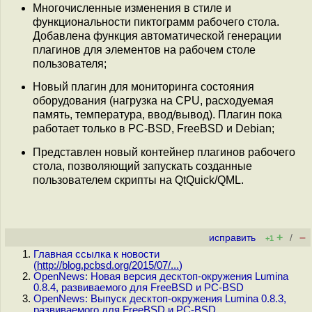
Многочисленные изменения в стиле и
функциональности пиктограмм рабочего стола.
Добавлена функция автоматической генерации
плагинов для элементов на рабочем столе
пользователя;
Новый плагин для мониторинга состояния
оборудования (нагрузка на CPU, расходуемая
память, температура, ввод/вывод). Плагин пока
работает только в PC-BSD, FreeBSD и Debian;
Представлен новый контейнер плагинов рабочего
стола, позволяющий запускать созданные
пользователем скрипты на QtQuick/QML.
+
–
исправить
/
+1
Главная ссылка к новости
(
http://blog.pcbsd.org/2015/07/...
)
OpenNews: Новая версия десктоп-окружения Lumina
0.8.4, развиваемого для FreeBSD и PC-BSD
OpenNews: Выпуск десктоп-окружения Lumina 0.8.3,
развиваемого для FreeBSD и PC-BSD