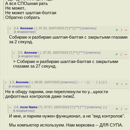
А вся СПОшная рать
Не может..
Не может шалтая-болтая
Обратно собрать
2.4
,
Аноним
(
-
), 07:24, 16/07/2015 [
^
] [
^^
] [
^^^
] [
ответить
]
+
–
/
[
к модератору
]
Собираю и разбираю шалтая-балтая с закрытыми глазами
за 2 секунд.
3.5
,
Аноним
(
-
), 07:25, 16/07/2015 [
^
] [
^^
] [
^^^
] [
ответить
]
+
–
/
[
к модератору
]
> Собираю и разбираю шалтая-балтая с закрытыми
глазами за 27 секунд.
1.3
,
Аноним
(
-
), 06:09, 16/07/2015 [
ответить
] [
﹢﹢﹢
] [
· · ·
]
[
↓
] [
↑
]
+
–
/
[
к модератору
]
Не в обиду парням, они переплюнули по у...щности
дефолтных контролов даже гном2.
2.6
,
поле Name
(
?
), 07:57, 16/07/2015 [
^
] [
^^
] [
^^^
] [
ответить
]
[
↓
]
+
–
/
[
к модератору
]
И мне, и парням нужен функционал, а не "вид контролов".
Мы компьютер используем. Нам морковка -- ДЛЯ СУПА.