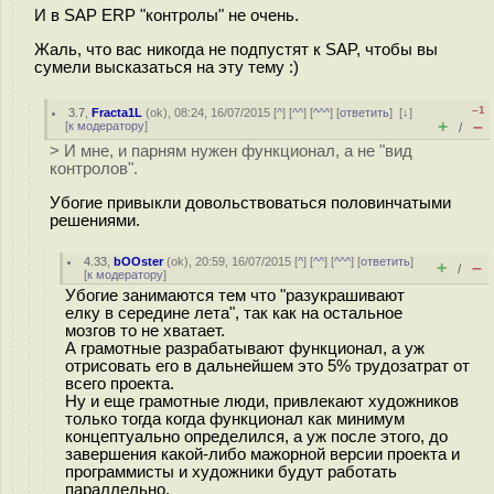
И в SAP ERP "контролы" не очень.
Жаль, что вас никогда не подпустят к SAP, чтобы вы
сумели высказаться на эту тему :)
–1
3.7
,
Fracta1L
(
ok
), 08:24, 16/07/2015 [
^
] [
^^
] [
^^^
] [
ответить
]
[
↓
]
+
–
[
к модератору
]
/
> И мне, и парням нужен функционал, а не "вид
контролов".
Убогие привыкли довольствоваться половинчатыми
решениями.
4.33
,
bOOster
(
ok
), 20:59, 16/07/2015 [
^
] [
^^
] [
^^^
] [
ответить
]
+
–
/
[
к модератору
]
Убогие занимаются тем что "разукрашивают
елку в середине лета", так как на остальное
мозгов то не хватает.
А грамотные разрабатывают функционал, а уж
отрисовать его в дальнейшем это 5% трудозатрат от
всего проекта.
Ну и еще грамотные люди, привлекают художников
только тогда когда функционал как минимум
концептуально определился, а уж после этого, до
завершения какой-либо мажорной версии проекта и
программисты и художники будут работать
параллельно.