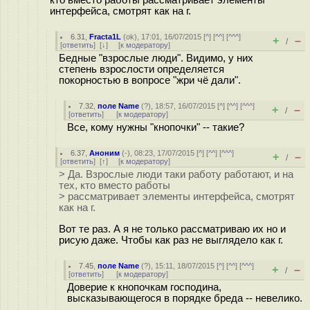
кто вместо работы рассматривает элементы
интерфейса, смотрят как на г.
6.31
,
Fracta1L
(
ok
), 17:01, 16/07/2015 [
^
] [
^^
] [
^^^
]
+
–
/
[
ответить
]
[
↓
] [
к модератору
]
Бедные "взрослые люди". Видимо, у них
степень взрослости определяется
покорностью в вопросе "жри чё дали".
7.32
,
поле Name
(
?
), 18:57, 16/07/2015 [
^
] [
^^
] [
^^^
]
+
–
/
[
ответить
]
[
к модератору
]
Все, кому нужны "кнопочки" -- такие?
6.37
,
Аноним
(
-
), 08:23, 17/07/2015 [
^
] [
^^
] [
^^^
]
+
–
/
[
ответить
]
[
↑
] [
к модератору
]
> Да. Взрослые люди таки работу работают, и на
тех, кто вместо работы
> рассматривает элементы интерфейса, смотрят
как на г.
Вот те раз. А я не только рассматриваю их но и
рисую даже. Чтобы как раз не выглядело как г.
7.45
,
поле Name
(
?
), 15:11, 18/07/2015 [
^
] [
^^
] [
^^^
]
+
–
/
[
ответить
]
[
к модератору
]
Доверие к кнопочкам господина,
высказывающегося в порядке бреда -- невелико.