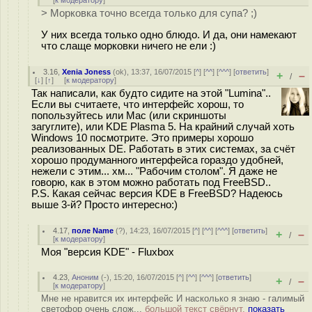
[
к модератору
]
> Морковка точно всегда только для супа? ;)
У них всегда только одно блюдо. И да, они намекают
что слаще морковки ничего не ели :)
3.16
,
Xenia Joness
(
ok
), 13:37, 16/07/2015 [
^
] [
^^
] [
^^^
] [
ответить
]
+
–
/
[
↓
] [
↑
] [
к модератору
]
Так написали, как будто сидите на этой "Lumina"..
Если вы считаете, что интерфейс хорош, то
попользуйтесь или Mac (или скриншоты
загуглите), или KDE Plasma 5. На крайний случай хоть
Windows 10 посмотрите. Это примеры хорошо
реализованных DE. Работать в этих системах, за счёт
хорошо продуманного интерфейса гораздо удобней,
нежели с этим... хм... "Рабочим столом". Я даже не
говорю, как в этом можно работать под FreeBSD..
P.S. Какая сейчас версия KDE в FreeBSD? Надеюсь
выше 3-й? Просто интересно:)
4.17
,
поле Name
(
?
), 14:23, 16/07/2015 [
^
] [
^^
] [
^^^
] [
ответить
]
+
–
/
[
к модератору
]
Моя "версия KDE" - Fluxbox
4.23
,
Аноним
(
-
), 15:20, 16/07/2015 [
^
] [
^^
] [
^^^
] [
ответить
]
+
–
/
[
к модератору
]
Мне не нравится их интерфейс И насколько я знаю - галимый
светофор очень слож...
большой текст свёрнут,
показать