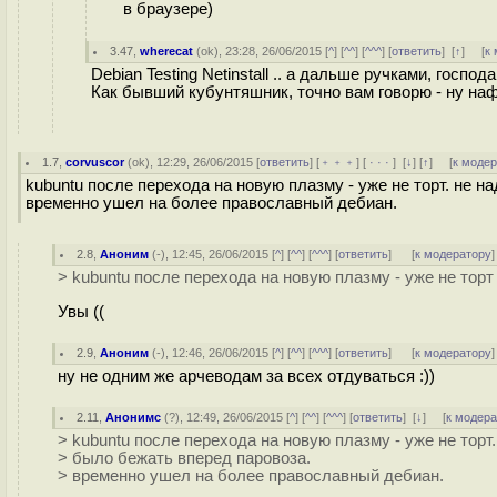
в браузере)
3.47
,
wherecat
(
ok
), 23:28, 26/06/2015 [
^
] [
^^
] [
^^^
] [
ответить
]
[
↑
] [
к
Debian Testing Netinstall .. а дальше ручками, господ
Как бывший кубунтяшник, точно вам говорю - ну наф
1.7
,
corvuscor
(
ok
), 12:29, 26/06/2015 [
ответить
] [
﹢﹢﹢
] [
· · ·
]
[
↓
] [
↑
] [
к моде
kubuntu после перехода на новую плазму - уже не торт. не н
временно ушел на более православный дебиан.
2.8
,
Аноним
(
-
), 12:45, 26/06/2015 [
^
] [
^^
] [
^^^
] [
ответить
]
[
к модератору
]
> kubuntu после перехода на новую плазму - уже не торт
Увы ((
2.9
,
Аноним
(
-
), 12:46, 26/06/2015 [
^
] [
^^
] [
^^^
] [
ответить
]
[
к модератору
]
ну не одним же арчеводам за всех отдуваться :))
2.11
,
Анонимс
(
?
), 12:49, 26/06/2015 [
^
] [
^^
] [
^^^
] [
ответить
]
[
↓
] [
к модер
> kubuntu после перехода на новую плазму - уже не торт.
> было бежать вперед паровоза.
> временно ушел на более православный дебиан.