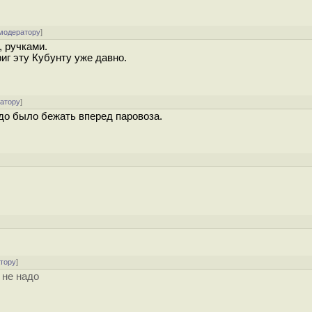
 модератору
]
а, ручками.
иг эту Кубунту уже давно.
ратору
]
адо было бежать вперед паровоза.
атору
]
 не надо