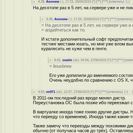
4.29
,
Аноним
(
-
), 17:15, 26/06/2015 [
^
] [
^^
] [
^^^
] [
ответить
]
[
↓
] 
На десктопе раз в 5 лет, на сервере уже и не по
5.30
,
Аноним
(
-
), 17:20, 26/06/2015 [
^
] [
^^
] [
^^^
] [
ответить
> На десктопе раз в 5 лет, на сервере уже и
> апдейтиться как то.
И кстати дополнительный софт предпочитаю 
тестинг местами юзать, но мне уже влом вык
куралесить не хуже чем в генте.
6.51
,
soarin
(
ok
), 04:56, 27/06/2015 [
^
] [
^^
] [
^^^
] [
отве
> linuxbrew
Его уже допилили до вменяемого состоя
Очень неудобно по сравнению с OS X, ч
4.53
,
vn971
(
ok
), 12:07, 27/06/2015 [
^
] [
^^
] [
^^^
] [
ответить
]
[
↑
] 
В 2011-ом последний раз вроде менял дистр.
Переустановка ОС была позже ибо переезжал с 
В виртуалке иногда тоже гоняю другие дистры. 
что перееду со временем). Иногда также какие-т
Также замечу что переезды между похожими дис
обычно (от получаса часов до трёх). Оставляе