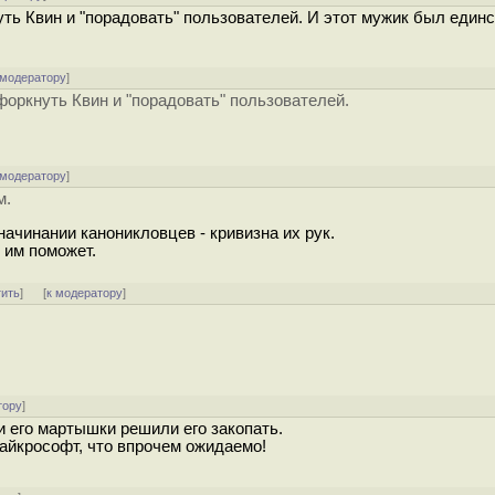
уть Квин и "порадовать" пользователей. И этот мужик был един
 модератору
]
форкнуть Квин и "порадовать" пользователей.
 модератору
]
м.
ачинании каноникловцев - кривизна их рук.
 им поможет.
тить
]
[
к модератору
]
тору
]
 его мартышки решили его закопать.
айкрософт, что впрочем ожидаемо!