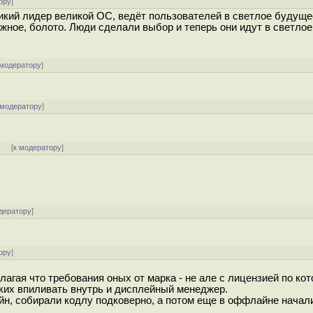
ору
]
икий лидер великой ОС, ведёт пользователей в светлое будущее
ужное, болото. Люди сделали выбор и теперь они идут в светлое
 модератору
]
 модератору
]
]
[
к модератору
]
дератору
]
ору
]
агая что требования оных от марка - не але с лицензией по кот
ских впиливать внутрь и дисплейный менеджер.
н, собирали кодлу подковерно, а потом еще в оффлайне начали