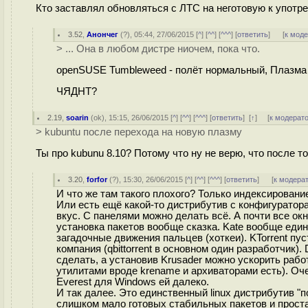
Кто заставлял обновляться с ЛТС на неготовую к употр
3.52
,
Анончег
(
?
), 05:44, 27/06/2015 [
^
] [
^^
] [
^^^
] [
ответить
]
[
к мод
> ... Она в любом дистре ниочем, пока что.
openSUSE Tumbleweed - полёт нормальный, Плазма н
ЧЯДНТ?
2.19
,
soarin
(
ok
), 15:15, 26/06/2015 [
^
] [
^^
] [
^^^
] [
ответить
]
[
↑
] [
к модерат
> kubuntu после перехода на новую плазму
Ты про kubunu 8.10? Потому что ну не верю, что после т
3.20
,
forfor
(
?
), 15:30, 26/06/2015 [
^
] [
^^
] [
^^^
] [
ответить
]
[
к модера
И что же там такого плохого? Только индексирован
Или есть ещё какой-то дистрибутив с конфигурато
вкус. С панелями можно делать всё. А почти все ок
установка пакетов вообще сказка. Kate вообще еди
загадочные движения пальцев (хоткеи). KTorrent пу
компания (qbittorrent в основном один разработчик
сделать, а установив Krusader можно ускорить рабо
утилитами вроде krename и архиваторами есть). Оч
Everest для Windows ей далеко.
И так далее. Это единственный linux дистрибутив "
слишком мало готовых стабильных пакетов и проста