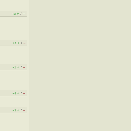
+
–
/
+3
+
–
/
+4
+
–
/
+1
+
–
/
+4
+
–
/
+3