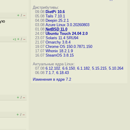
Дистрибутивы:
09.08
DietPi 10.6
+
–
/
05.08
Tails 7.10.1
04.08
Deepin 25.2.1
вую
03.08
Azure Linux 3.0.20260803
01.08
NetBSD 11.0
24.07
Ubuntu Touch 24.04 2.0
23.07
Solaris 11.4 SRU94
+
–
/
+1
21.07
Omarchy 3.8.4
19.07
Chrome OS 150.0.7871.150
17.07
Whonix 18.2.1.9
16.07
SteamOS 3.8.15
Актуальные ядра Linux:
07.08
6.12.102
,
6.6.150
,
6.1.182
,
5.15.215
,
5.10.264
06.08
7.1.7
,
6.18.43
Изменения в ядре 7.2
+
–
/
+
–
/