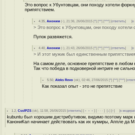
Это вопрос к Убунтовцам, они походу хотели форкн
припятствием.
4.35
,
Аноним
(
-
), 21:36, 26/06/2015 [
^
] [
^^
] [
^^^
] [
ответить
]
[
к
> Это вопрос к Убунтовцам, они походу хотели 
Пупок развяжется.
4.40
,
Аноним
(
-
), 21:43, 26/06/2015 [
^
] [
^^
] [
^^^
] [
ответить
]
[
к
> И этот мужик был единственным припятствие
На самом деле, основное препятствие в любом н
Так что победа в подковерной интриге не сильно
5.50
,
Aleks Revo
(
ok
), 02:46, 27/06/2015 [
^
] [
^^
] [
^^^
] [
отве
Как показал опыт - это не препятствие
1.2
,
CssfPZS
(
ok
), 11:58, 26/06/2015 [
ответить
] [
﹢﹢﹢
] [
· · ·
]
[
↓
] [
↑
] [
к модера
kubuntu был хорошим дистрибутивом, видимо поэтому марк и
КанониКал начинает действовать как их кумиры, Аппле да М