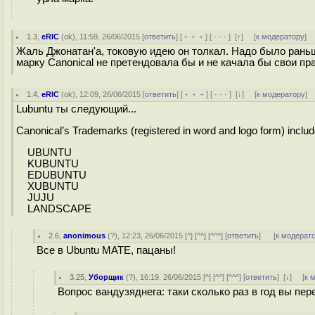
1.3
,
eRIC
(
ok
), 11:59, 26/06/2015 [
ответить
] [
﹢﹢﹢
] [
· · ·
]
[
↑
] [
к модератору
]
Жаль Джонатан'а, токовую идею он толкал. Надо было раньш
марку Canonical не претендовала бы и не качала бы свои пр
1.4
,
eRIC
(
ok
), 12:09, 26/06/2015 [
ответить
] [
﹢﹢﹢
] [
· · ·
]
[
↓
] [
к модератору
]
Lubuntu ты следующий...
Canonical’s Trademarks (registered in word and logo form) includ
UBUNTU
KUBUNTU
EDUBUNTU
XUBUNTU
JUJU
LANDSCAPE
2.6
,
anonimous
(
?
), 12:23, 26/06/2015 [
^
] [
^^
] [
^^^
] [
ответить
]
[
к модерат
Все в Ubuntu MATE, пацаны!
3.25
,
Уборщик
(
?
), 16:19, 26/06/2015 [
^
] [
^^
] [
^^^
] [
ответить
]
[
↓
] [
к 
Вопрос вандузяднега: таки сколько раз в год вы пе