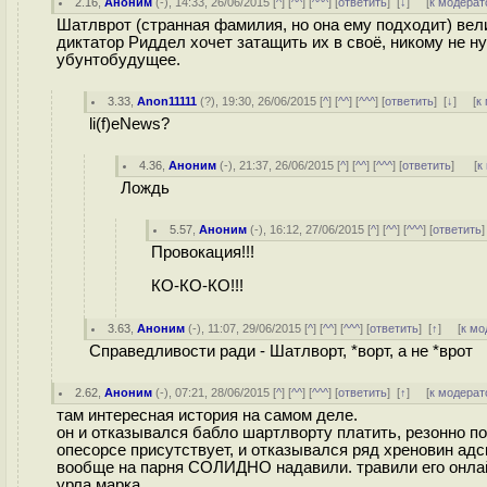
2.16
,
Аноним
(
-
), 14:33, 26/06/2015 [
^
] [
^^
] [
^^^
] [
ответить
]
[
↓
] [
к модерат
Шатлврот (странная фамилия, но она ему подходит) вел
диктатор Риддел хочет затащить их в своё, никому не н
убунтобудущее.
3.33
,
Anon11111
(
?
), 19:30, 26/06/2015 [
^
] [
^^
] [
^^^
] [
ответить
]
[
↓
] [
к
li(f)eNews?
4.36
,
Аноним
(
-
), 21:37, 26/06/2015 [
^
] [
^^
] [
^^^
] [
ответить
]
[
к
Лождь
5.57
,
Аноним
(
-
), 16:12, 27/06/2015 [
^
] [
^^
] [
^^^
] [
ответить
Провокация!!!
КО-КО-КО!!!
3.63
,
Аноним
(
-
), 11:07, 29/06/2015 [
^
] [
^^
] [
^^^
] [
ответить
]
[
↑
] [
к мо
Справедливости ради - Шатлворт, *ворт, а не *врот
2.62
,
Аноним
(
-
), 07:21, 28/06/2015 [
^
] [
^^
] [
^^^
] [
ответить
]
[
↑
] [
к модерат
там интересная история на самом деле.
он и отказывался бабло шартлворту платить, резонно пол
опесорсе присутствует, и отказывался ряд хреновин ад
вообще на парня СОЛИДНО надавили. травили его онлай
урла марка.