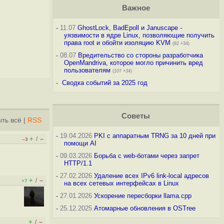
Важное
-
11.07
GhostLock, BadEpoll и Januscape -
уязвимости в ядре Linux, позволяющие получить
права root и обойти изоляцию KVM
(82 +34)
-
08.07
Вредительство со стороны разработчика
OpenMandriva, которое могло причинить вред
пользователям
(107 +34)
-
Сводка событий за 2025 год
Советы
ть всё
|
RSS
-
19.04.2026
PKI с аппаратным TRNG за 10 дней при
+
–
/
–3
помощи AI
-
09.03.2026
Борьба с web-ботами через запрет
HTTP/1.1
-
27.02.2026
Удаление всех IPv6 link-local адресов
+
–
/
+7
на всех сетевых интерфейсах в Linux
-
27.01.2026
Ускорение пересборки llama.cpp
-
25.12.2025
Атомарные обновления в OSTree
+
–
/