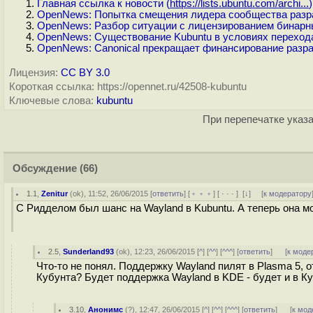
Главная ссылка к новости (
https://lists.ubuntu.com/archi...
)
OpenNews: Попытка смещения лидера сообщества разр
OpenNews: Разбор ситуации с лицензированием бинарны
OpenNews: Существование Kubuntu в условиях перехода
OpenNews: Canonical прекращает финансирование разра
Лицензия:
CC BY 3.0
Короткая ссылка: https://opennet.ru/42508-kubuntu
Ключевые слова:
kubuntu
При перепечатке указа
Обсуждение
(66)
1.1
,
Zenitur
(
ok
), 11:52, 26/06/2015 [
ответить
] [
﹢﹢﹢
] [
· · ·
]
[
↓
] [
к модератору
С Ридделом был шанс на Wayland в Kubuntu. А теперь она мо
2.5
,
Sunderland93
(
ok
), 12:23, 26/06/2015 [
^
] [
^^
] [
^^^
] [
ответить
]
[
к моде
Что-то не понял. Поддержку Wayland пилят в Plasma 5, о
Кубунта? Будет поддержка Wayland в KDE - будет и в Ку
3.10
,
Анонимс
(
?
), 12:47, 26/06/2015 [
^
] [
^^
] [
^^^
] [
ответить
]
[
к мод