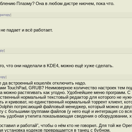
еблению Плазму? Она в любом дистре ниочем, пока что.
ератору
]
е падает и всё работает.
ору
]
ого, что они наделали в KDE4, можно ещё хуже сделать.
тору
]
ие да встроенный кошелёк отключить надо.
рами TouchPad, GRUB? Неимоверное количество настроек тем п
на можно растягивать как угодно. Удобнейшее меню программ. С
нственный нормальный текстовый редактор для которого не нуж
сть и кривоват, но единственный нормальный торрент клиент, ко
). Dolphin потрясающий файловый менеджер, который можно и дв
ту с большими группами файлов (у него ещё и интеграция со вс
ень удобная утилита показывающая сведения о оборудовании, х
поставил и работай", чтобы о нём кто не говорил. Для той же Op
я установка кодеков превращается в танец с бубном.