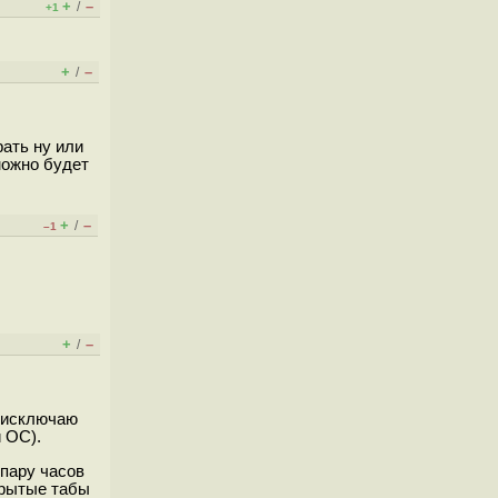
+
–
/
+1
+
–
/
рать ну или
можно будет
+
–
/
–1
+
–
/
е исключаю
й ОС).
пару часов
крытые табы