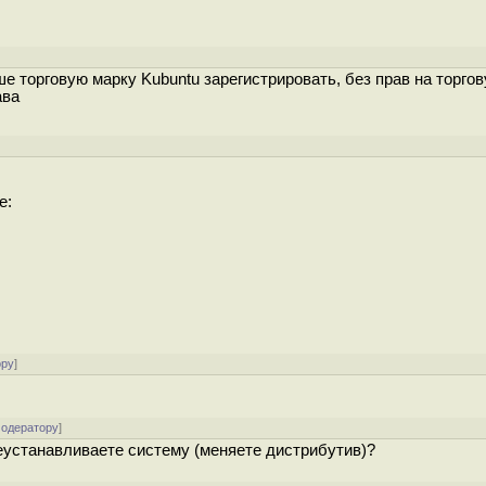
е торговую марку Kubuntu зарегистрировать, без прав на торго
ава
e:
ору
]
модератору
]
реустанавливаете систему (меняете дистрибутив)?