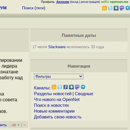
Профиль:
Аноним
(
вход
|
регистрация
)
неRU
opennet.me
РУМ
Поиск
(
теги
)
Памятные даты
17 июля
Slackware
исполнилось 33 года
улировании
о лидера
Навигация
жонатане
работу над
Каналы:
на
Разделы новостей
|
Сводные
о совета
Что нового на OpenNet
Поиск в новостях
зов.
Новые комментарии
Добавить свою новость
+
–
вить
/
–22