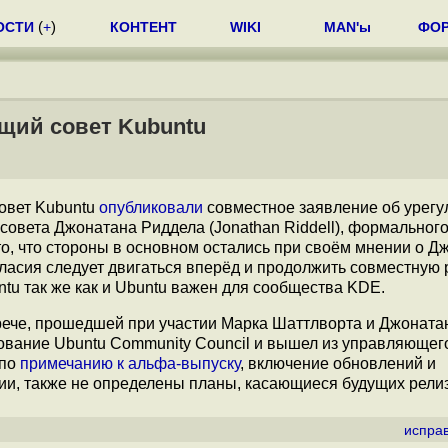
ОСТИ
(
+
)
КОНТЕНТ
WIKI
MAN'ы
ФО
щий совет Kubuntu
овет Kubuntu
опубликовали
совместное заявление об урег
совета Джонатана Риддела (Jonathan Riddell), формальног
 то, что стороны в основном остались при своём мнении о Д
гласия следует двигаться вперёд и продолжить совместную 
u так же как и Ubuntu важен для сообщества KDE.
рече, прошедшей при участии Марка Шаттлворта и Джоната
ование Ubuntu Community Council и вышел из управляющег
 по
примечанию к альфа-выпуску
, включение обновлений и
ии, также не определены планы, касающиеся будущих рели
испра