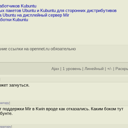
аботчиков Kubuntu
х пакетов Ubuntu и Kubuntu для сторонних дистрибутивов
 Ubuntu на дисплейный сервер Mir
ботки Kubuntu
ние ссылки на opennet.ru обязательно
Ajax
|
1 уровень
|
Линейный
|
+/-
|
Раскры
]
жет загнуться.
ратору
]
т поддержки Mir в Kwin вроде как отказались. Каким боком тут
бунте.
ератору
]