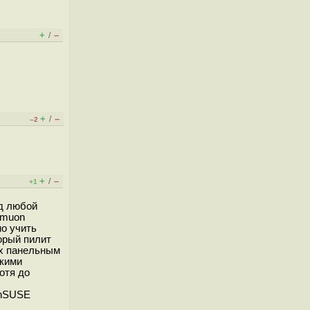
+
–
/
+
–
/
–2
+
–
/
+1
од любой
 muon
но учить
торый пилит
ух панельным
якими
отя до
enSUSE