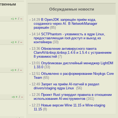
ственным
Обсуждаемые новости
+
–
/
+1
-
14:29
В OpenJDK запрещён приём кода,
созданного через AI. В NetworkManager
разрешён
(85)
-
14:14
SCTPhantom - уязвимость в ядре Linux,
предоставляющая root-доступ и выход из
+
–
контейнера
(33)
/
+2
-
13:36
Обновление антивирусного пакета
ClamAV&nbsp;&nbsp;1.4.6 и 1.5.4 с устранением
8 уязвимостей
(7)
-
13:01
Опубликован дисплейный менеджер LightDM
1.33.0
(33)
+
–
/
+3
-
12:51
Объявлено о расформировании Nixpkgs Core
Team
(65)
-
12:49
Запрет на приём AI-патчей в раздел
drivers/staging ядра Linux
(56)
-
12:26
Проект Rust утвердил правила в отношении
+
–
/
+9
использования AI-инструментов
(161)
-
12:23
Новые версии Wine 11.15 и Wine-staging
11.15
(8)