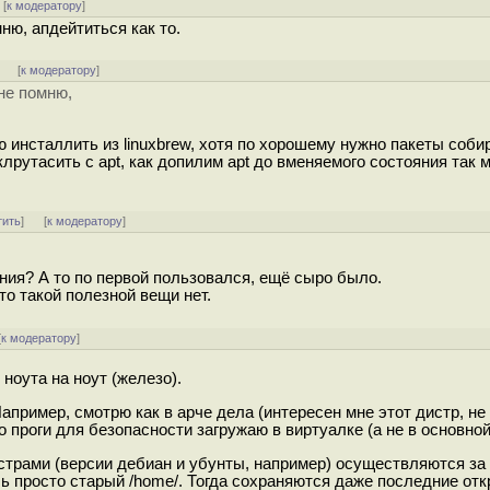
[
к модератору
]
мню, апдейтиться как то.
]
[
к модератору
]
 не помню,
инсталлить из linuxbrew, хотя по хорошему нужно пакеты соби
лрутасить с apt, как допилим apt до вменяемого состояния так 
тить
]
[
к модератору
]
ния? А то по первой пользовался, ещё сыро было.
то такой полезной вещи нет.
[
к модератору
]
ноута на ноут (железо).
Например, смотрю как в арче дела (интересен мне этот дистр, н
о проги для безопасности загружаю в виртуалке (а не в основно
трами (версии дебиан и убунты, например) осуществляются за 
шь просто старый /home/. Тогда сохраняются даже последние от