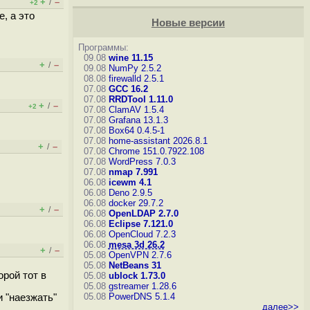
+
–
/
+2
, а это
Новые версии
Программы:
09.08
wine 11.15
+
–
/
09.08
NumPy 2.5.2
08.08
firewalld 2.5.1
07.08
GCC 16.2
07.08
RRDTool 1.11.0
+
–
/
+2
07.08
ClamAV 1.5.4
07.08
Grafana 13.1.3
07.08
Box64 0.4.5-1
07.08
home-assistant 2026.8.1
+
–
/
07.08
Chrome 151.0.7922.108
07.08
WordPress 7.0.3
07.08
nmap 7.991
06.08
icewm 4.1
06.08
Deno 2.9.5
06.08
docker 29.7.2
+
–
/
06.08
OpenLDAP 2.7.0
06.08
Eclipse 7.121.0
06.08
OpenCloud 7.2.3
06.08
mesa 3d 26.2
+
–
/
05.08
OpenVPN 2.7.6
05.08
NetBeans 31
орой тот в
05.08
ublock 1.73.0
05.08
gstreamer 1.28.6
05.08
PowerDNS 5.1.4
 "наезжать"
далее>>