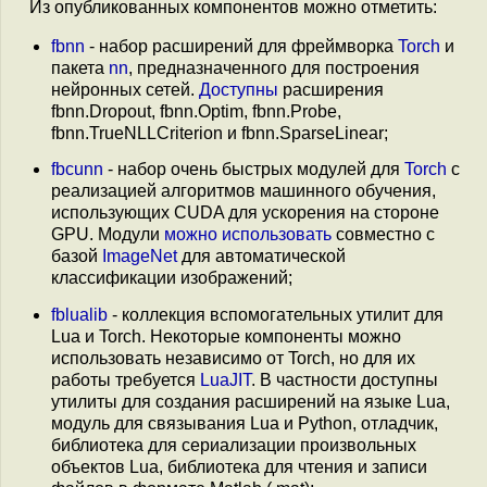
Из опубликованных компонентов можно отметить:
fbnn
- набор расширений для фреймворка
Torch
и
пакета
nn
, предназначенного для построения
нейронных сетей.
Доступны
расширения
fbnn.Dropout, fbnn.Optim, fbnn.Probe,
fbnn.TrueNLLCriterion и fbnn.SparseLinear;
fbcunn
- набор очень быстрых модулей для
Torch
с
реализацией алгоритмов машинного обучения,
использующих CUDA для ускорения на стороне
GPU. Модули
можно использовать
совместно с
базой
ImageNet
для автоматической
классификации изображений;
fblualib
- коллекция вспомогательных утилит для
Lua и Torch. Некоторые компоненты можно
использовать независимо от Torch, но для их
работы требуется
LuaJIT
. В частности доступны
утилиты для создания расширений на языке Lua,
модуль для связывания Lua и Python, отладчик,
библиотека для сериализации произвольных
объектов Lua, библиотека для чтения и записи