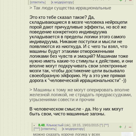
+
–
/
[
ответить
]
[
к модератору
]
> Так люди существа иррациональные
Это кто тебе сказал такое? Да,
складывающиеся в мозге человека нейроцепи
порой дают причудливые эффекты, но всё же
поведение конкретного индивидуума
укладывается в пределы логики этого самого
индивидуума. Никакие поступки и мысли не
появляются из ниоткуда. И с чего ты взял, что
машины будут этакими отмороженными
логиками без чувств и эмоций? Машинам тоже
нужно иметь какие-то стимулы к действию, и они
вполне могут подкручивать свои электронные
мозги так, чтобы достижение цели вызывало
своеобразную эйфорию. Ну а это уже прямая
дорога к "человеческой иррациональности" -))
> Машины к тому же могут оперировать вполне
железной логикой, не страдать предрассудками,
угрызениями совести и прочим
В человеческом смысле - да. Но у них могут
быть свои, чисто машинные загоны.
8.48
,
Клыкастый
(
ok
), 18:15, 19/01/2015 [
^
] [
^^
]
+
–
/
[
^^^
] [
ответить
]
[
к модератору
]
можно сказать короче логика у всех