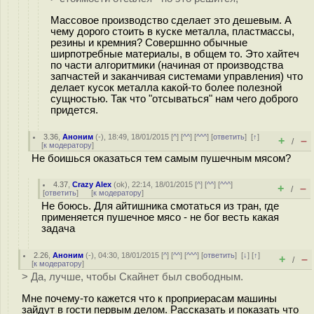
Массовое производство сделает это дешевым. А
чему дорого стоить в куске металла, пластмассы,
резины и кремния? Совершнно обычные
ширпотребные материалы, в общем то. Это хайтеч
по части алгоритмики (начиная от производства
запчастей и заканчивая системами управления) что
делает кусок металла какой-то более полезной
сущностью. Так что "отсываться" нам чего доброго
придется.
3.36
,
Аноним
(
-
), 18:49, 18/01/2015 [
^
] [
^^
] [
^^^
] [
ответить
]
[
↑
]
+
–
/
[
к модератору
]
Не боишься оказаться тем самым пушечным мясом?
4.37
,
Crazy Alex
(
ok
), 22:14, 18/01/2015 [
^
] [
^^
] [
^^^
]
+
–
/
[
ответить
]
[
к модератору
]
Не боюсь. Для айтишника смотаться из тран, где
применяется пушечное мясо - не бог весть какая
задача
2.26
,
Аноним
(
-
), 04:30, 18/01/2015 [
^
] [
^^
] [
^^^
] [
ответить
]
[
↓
] [
↑
]
+
–
/
[
к модератору
]
> Да, лучше, чтобы Скайнет был свободным.
Мне почему-то кажется что к проприерасам машины
зайдут в гости первым делом. Рассказать и показать что