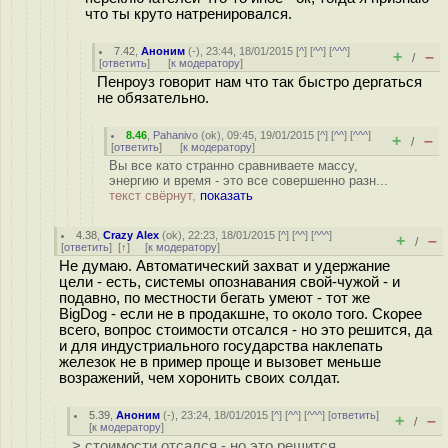
что ты круто натренировался.
7.42
,
Аноним
(
-
), 23:44, 18/01/2015 [
^
] [
^^
] [
^^^
]
+
–
/
[
ответить
]
[
к модератору
]
Пенроуз говорит нам что так быстро дергаться
не обязательно.
8.46
,
Pahanivo
(
ok
), 09:45, 19/01/2015 [
^
] [
^^
] [
^^^
]
+
–
/
[
ответить
]
[
к модератору
]
Вы все като странно сравниваете массу,
энергию и время - это все совершенно разн...
текст свёрнут,
показать
4.38
,
Crazy Alex
(
ok
), 22:23, 18/01/2015 [
^
] [
^^
] [
^^^
]
+
–
/
[
ответить
]
[
↑
] [
к модератору
]
Не думаю. Автоматический захват и удержание
цели - есть, системы опознавания свой-чужой - и
подавно, по местности бегать умеют - тот же
BigDog - если не в продакшне, то около того. Скорее
всего, вопрос стоимости отсался - но это решится, да
и для индустриального государства наклепать
железок не в пример проще и вызовет меньше
возражений, чем хоронить своих солдат.
5.39
,
Аноним
(
-
), 23:24, 18/01/2015 [
^
] [
^^
] [
^^^
] [
ответить
]
+
–
/
[
к модератору
]
> стоимости отсался - но это решится,