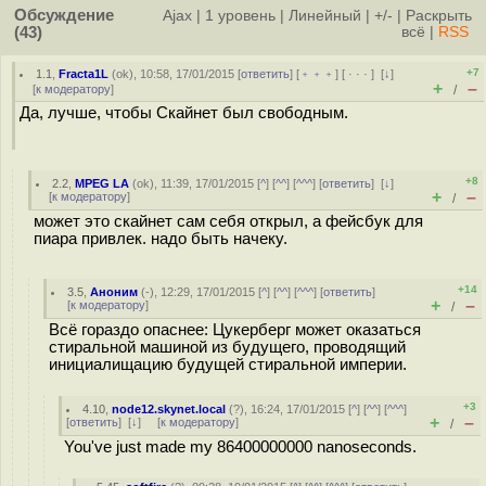
Обсуждение
Ajax
|
1 уровень
|
Линейный
|
+/-
|
Раскрыть
(43)
всё
|
RSS
+7
1.1
,
Fracta1L
(
ok
), 10:58, 17/01/2015 [
ответить
] [
﹢﹢﹢
] [
· · ·
]
[
↓
]
+
–
[
к модератору
]
/
Да, лучше, чтобы Скайнет был свободным.
+8
2.2
,
MPEG LA
(
ok
), 11:39, 17/01/2015 [
^
] [
^^
] [
^^^
] [
ответить
]
[
↓
]
+
–
[
к модератору
]
/
может это скайнет сам себя открыл, а фейсбук для
пиара привлек. надо быть начеку.
+14
3.5
,
Аноним
(
-
), 12:29, 17/01/2015 [
^
] [
^^
] [
^^^
] [
ответить
]
+
–
[
к модератору
]
/
Всё гораздо опаснее: Цукерберг может оказаться
стиральной машиной из будущего, проводящий
инициалищацию будущей стиральной империи.
+3
4.10
,
node12.skynet.local
(
?
), 16:24, 17/01/2015 [
^
] [
^^
] [
^^^
]
+
–
[
ответить
]
[
↓
] [
к модератору
]
/
You've just made my 86400000000 nanoseconds.