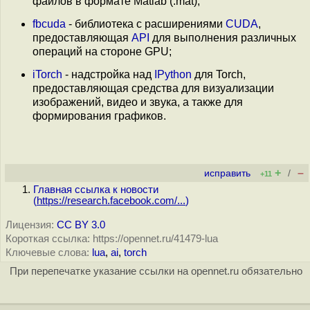
файлов в формате Matlab (.mat);
fbcuda
- библиотека с расширениями
CUDA
,
предоставляющая
API
для выполнения различных
операций на стороне GPU;
iTorch
- надстройка над
IPython
для Torch,
предоставляющая средства для визуализации
изображений, видео и звука, а также для
формирования графиков.
+
–
исправить
/
+11
Главная ссылка к новости
(
https://research.facebook.com/...
)
Лицензия:
CC BY 3.0
Короткая ссылка: https://opennet.ru/41479-lua
Ключевые слова:
lua
,
ai
,
torch
При перепечатке указание ссылки на opennet.ru обязательно