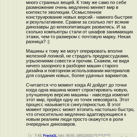
много странных вещей. К тому же само по себе
размножение очень медленно меняет мир в
контексте эволюции. Осмысленное
конструирование новых версий - намного быстрее
и результативнее. Сравни за сколько лет всякие
динозавры до млекопитающих развились. И за
сколько компьютры стали от шкафов занимающих
этажи, чем-то размером с почтовую марку. Некая
разница? :)
Машины к тому же могут оперировать вполне
железной логикой, не страдать предрассудками,
угрызениями совести и прочим. Скажем, не видя
ничего зазорного в разборке машин старого
дизайна и повторном использовании материалов
для создания новых, более удачных вариантов.
Считается что момент когда AI дойдет до точки
когда одна машина может спроктировать новую,
улучшенную версию машины - навсегда изменит
этот мир, пройдя одну из точек невозврата. Этот
процесс называется сингулярностью. В этот
момент прогресс может втопить настолько быстро,
что относительно медленно адаптирующиеся к
новым реалиям люди просто окажутся в роли
очередных динозавров.
7.43
,
Fracta1L
(
ok
), 06:55, 19/01/2015 [
^
] [
^^
] [
^^^
]