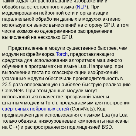
таких задач как распознавание изображений и
обработка естественного языка (
NLP
). При
моделировании нейронной сети и организации
параллельной обработки данных в модулях активно
используется вынос вычислений на сторону GPU, в том
числе возможно одновременное распределение
вычислений на несколько GPU.
Представленные модули существенно быстрее, чем
модули из фреймворка
Torch
, предоставляющего
средства для использования алгоритмов машинного
обучения в программах на языке Lua. Например, при
выполнении теста по классификации изображений
указанные модули обеспечили производительность в
23.5 раза опережающую наиболее быструю реализацию
ConvNets. При этом данные модули могут
использоваться в качестве прозрачной замены
штатным модулям Torch, предлагаемым для построения
cвёрточных нейронных сетей
(ConvNets). Код
предназначен для использования с языком Lua (на Lua
только обвязка, низкоуровневые компоненты написаны
на С++) и распространяется под лицензией BSD.