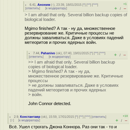
+1
6.41
,
Аноним
(
-
), 23:39, 18/01/2015 [
^
] [
^^
] [
^^^
]
+
–
[
ответить
]
[
к модератору
]
/
> I am afraid that only. Several billion backup copies of
biological loader.
Mgimo finished? А так - ну да, множественное
резервирование же. Критичные процессы не
должны заваливаться. Даже в условиях падений
метеоритов и прочих ядерных войн.
7.44
,
Pahanivo
(
ok
), 07:40, 19/01/2015 [
^
] [
^^
] [
^^^
]
+
–
/
[
ответить
]
[
к модератору
]
>> I am afraid that only. Several billion backup
copies of biological loader.
> Mgimo finished? А так - ну да,
множественное резервирование же. Критичные
процессы
> не должны заваливаться. Даже в условиях
падений метеоритов и прочих ядерных
> войн.
John Connor detected.
+10
2.9
,
Константавр
(
ok
), 15:59, 17/01/2015 [
^
] [
^^
] [
^^^
] [
ответить
]
+
–
[
↑
] [
к модератору
]
/
Всё. Ушел строгать Джона Коннора. Раз они так - то и