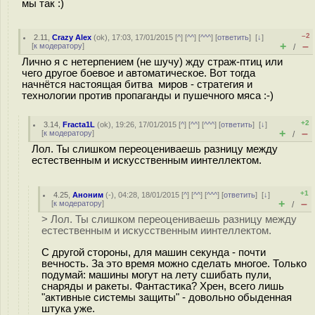
мы так :)
–2
2.11
,
Crazy Alex
(
ok
), 17:03, 17/01/2015 [
^
] [
^^
] [
^^^
] [
ответить
]
[
↓
]
+
–
[
к модератору
]
/
Лично я с нетерпением (не шучу) жду страж-птиц или
чего другое боевое и автоматическое. Вот тогда
начнётся настоящая битва миров - стратегия и
технологии против пропаганды и пушечного мяса :-)
+2
3.14
,
Fracta1L
(
ok
), 19:26, 17/01/2015 [
^
] [
^^
] [
^^^
] [
ответить
]
[
↓
]
+
–
[
к модератору
]
/
Лол. Ты слишком переоцениваешь разницу между
естественным и искусственным иинтеллектом.
+1
4.25
,
Аноним
(
-
), 04:28, 18/01/2015 [
^
] [
^^
] [
^^^
] [
ответить
]
[
↓
]
+
–
[
к модератору
]
/
> Лол. Ты слишком переоцениваешь разницу между
естественным и искусственным иинтеллектом.
С другой стороны, для машин секунда - почти
вечность. За это время можно сделать многое. Только
подумай: машины могут на лету сшибать пули,
снаряды и ракеты. Фантастика? Хрен, всего лишь
"активные системы защиты" - довольно обыденная
штука уже.