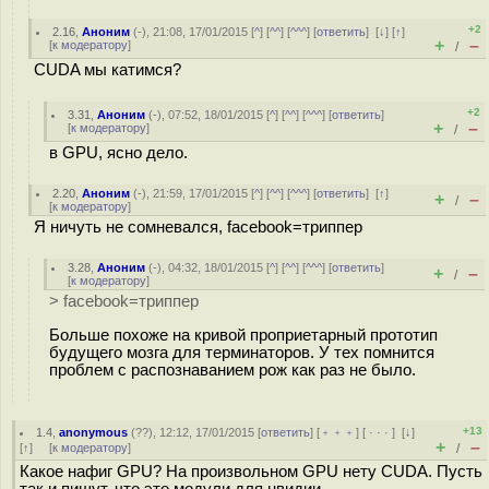
+2
2.16
,
Аноним
(
-
), 21:08, 17/01/2015 [
^
] [
^^
] [
^^^
] [
ответить
]
[
↓
] [
↑
]
+
–
[
к модератору
]
/
CUDA мы катимся?
+2
3.31
,
Аноним
(
-
), 07:52, 18/01/2015 [
^
] [
^^
] [
^^^
] [
ответить
]
+
–
[
к модератору
]
/
в GPU, ясно дело.
2.20
,
Аноним
(
-
), 21:59, 17/01/2015 [
^
] [
^^
] [
^^^
] [
ответить
]
[
↑
]
+
–
/
[
к модератору
]
Я ничуть не сомневался, facebook=триппер
3.28
,
Аноним
(
-
), 04:32, 18/01/2015 [
^
] [
^^
] [
^^^
] [
ответить
]
+
–
/
[
к модератору
]
> facebook=триппер
Больше похоже на кривой проприетарный прототип
будущего мозга для терминаторов. У тех помнится
проблем с распознаванием рож как раз не было.
+13
1.4
,
anonymous
(
??
), 12:12, 17/01/2015 [
ответить
] [
﹢﹢﹢
] [
· · ·
]
[
↓
]
+
–
[
↑
] [
к модератору
]
/
Какое нафиг GPU? На произвольном GPU нету CUDA. Пусть