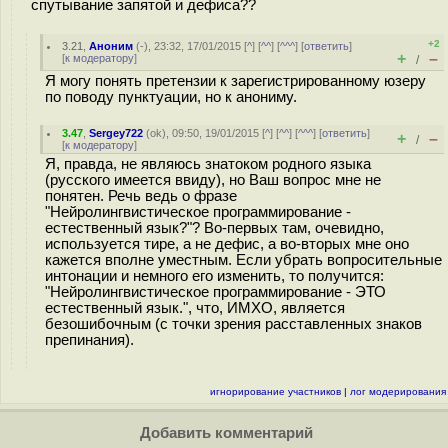
спутывание запятой и дефиса??
+2
3.21
,
Аноним
(
-
), 23:32, 17/01/2015 [
^
] [
^^
] [
^^^
] [
ответить
]
+
–
[
к модератору
]
/
Я могу понять претензии к зарегистрированному юзеру
по поводу пунктуации, но к анониму.
3.47
,
Sergey722
(
ok
), 09:50, 19/01/2015 [
^
] [
^^
] [
^^^
] [
ответить
]
+
–
/
[
к модератору
]
Я, правда, не являюсь знатоком родного языка
(русского имеется ввиду), но Ваш вопрос мне не
понятен. Речь ведь о фразе
"Нейролингвистическое программирование -
естественный язык?"? Во-первых там, очевидно,
используется тире, а не дефис, а во-вторых мне оно
кажется вполне уместным. Если убрать вопросительные
интонации и немного его изменить, то получится:
"Нейролингвистическое программирование - ЭТО
естественный язык.", что, ИМХО, является
безошибочным (с точки зрения расставленных знаков
препинания).
игнорирование участников
|
лог модерирования
Добавить комментарий