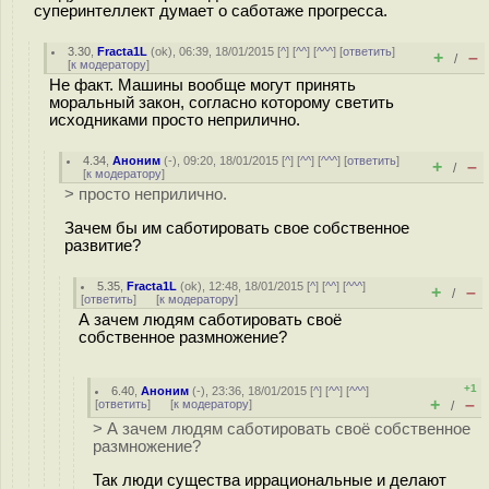
суперинтеллект думает о саботаже прогресса.
3.30
,
Fracta1L
(
ok
), 06:39, 18/01/2015 [
^
] [
^^
] [
^^^
] [
ответить
]
+
–
/
[
к модератору
]
Не факт. Машины вообще могут принять
моральный закон, согласно которому светить
исходниками просто неприлично.
4.34
,
Аноним
(
-
), 09:20, 18/01/2015 [
^
] [
^^
] [
^^^
] [
ответить
]
+
–
/
[
к модератору
]
> просто неприлично.
Зачем бы им саботировать свое собственное
развитие?
5.35
,
Fracta1L
(
ok
), 12:48, 18/01/2015 [
^
] [
^^
] [
^^^
]
+
–
/
[
ответить
]
[
к модератору
]
А зачем людям саботировать своё
собственное размножение?
+1
6.40
,
Аноним
(
-
), 23:36, 18/01/2015 [
^
] [
^^
] [
^^^
]
+
–
[
ответить
]
[
к модератору
]
/
> А зачем людям саботировать своё собственное
размножение?
Так люди существа иррациональные и делают