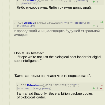
5.45
,
softfire
(
?
), 09:28, 19/01/2015 [
^
] [
^^
] [
^^^
] [
ответить
]
+
–
/
[
к модератору
]
Либо микросекунд. Либо три нуля дописывай.
+4
4.24
,
Аноним
(
-
), 04:22, 18/01/2015 [
^
] [
^^
] [
^^^
] [
ответить
]
[
↑
]
+
–
[
к модератору
]
/
> проводящий инициалищацию будущей стиральной
империи.
Elon Musk tweeted:
“Hope we’re not just the biological boot loader for digital
superintelligence.”
"Кажется пчелы начинают что-то подозревать".
–1
5.32
,
Pahanivo
(
ok
), 08:35, 18/01/2015 [
^
] [
^^
] [
^^^
]
+
–
[
ответить
]
[
к модератору
]
/
I am afraid that only. Several billion backup copies
of biological loader.