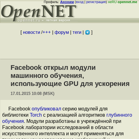
Профиль:
Аноним
(
вход
|
регистрация
)
неRU
opennet.me
[
новости
/
+++
|
форум
|
теги
|
]
Facebook открыл модули
машинного обучения,
использующие GPU для ускорения
17.01.2015 10:08 (MSK)
Facebook
опубликовал
серию модулей для
библиотеки
Torch
с реализацией алгоритмов
глубинного
обучения
. Модули разработаны в учреждённой при
Facebook лаборатории исследований в области
искусственного интеллекта и могут применяться для