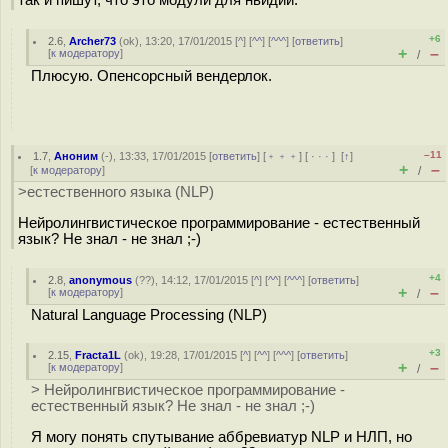
так и пишут, что это модули для нвидии.
+6
2.6
,
Archer73
(
ok
), 13:20, 17/01/2015 [
^
] [
^^
] [
^^^
] [
ответить
]
+
–
[
к модератору
]
/
Плюсую. Опенсорсный вендерлок.
–11
1.7
,
Аноним
(
-
), 13:33, 17/01/2015 [
ответить
] [
﹢﹢﹢
] [
· · ·
]
[
↑
]
+
–
[
к модератору
]
/
>естественного языка (NLP)
Нейролингвистическое программирование - естественный
язык? Не знал - не знал ;-)
+4
2.8
,
anonymous
(
??
), 14:12, 17/01/2015 [
^
] [
^^
] [
^^^
] [
ответить
]
+
–
[
к модератору
]
/
Natural Language Processing (NLP)
+3
2.15
,
Fracta1L
(
ok
), 19:28, 17/01/2015 [
^
] [
^^
] [
^^^
] [
ответить
]
+
–
[
к модератору
]
/
> Нейролингвистическое программирование -
естественный язык? Не знал - не знал ;-)
Я могу понять спутывание аббревиатур NLP и НЛП, но