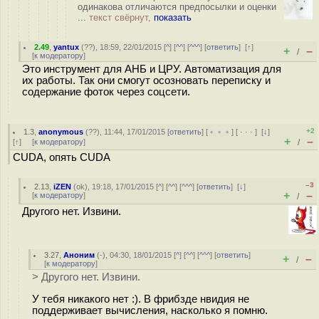
одинакова отличаются предпосылки и оценки
...
текст свёрнут,
показать
2.49
,
yantux
(
??
), 18:59, 22/01/2015 [
^
] [
^^
] [
^^^
] [
ответить
]
[
↑
]
+
–
/
[
к модератору
]
Это инструмент для АНБ и ЦРУ. Автоматизация для
их работы. Так они смогут осозновать переписку и
содержание фоток через соцсети.
+2
1.3
,
anonymous
(
??
), 11:44, 17/01/2015 [
ответить
] [
﹢﹢﹢
] [
· · ·
]
[
↓
]
+
–
[
↑
] [
к модератору
]
/
CUDA, опять CUDA
–3
2.13
,
iZEN
(
ok
), 19:18, 17/01/2015 [
^
] [
^^
] [
^^^
] [
ответить
]
[
↓
]
+
–
[
к модератору
]
/
Другого нет. Извини.
3.27
,
Аноним
(
-
), 04:30, 18/01/2015 [
^
] [
^^
] [
^^^
] [
ответить
]
+
–
/
[
к модератору
]
> Другого нет. Извини.
У тебя никакого нет :). В фрибзде нвидия не
поддерживает вычисления, насколько я помню.