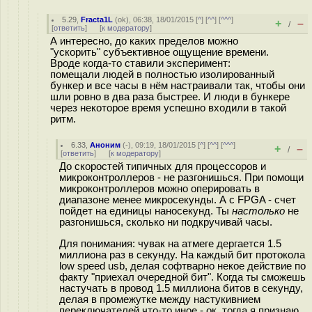
5.29
,
Fracta1L
(
ok
), 06:38, 18/01/2015 [
^
] [
^^
] [
^^^
]
+
–
/
[
ответить
]
[
к модератору
]
А интересно, до каких пределов можно
"ускорить" субъективное ощущение времени.
Вроде когда-то ставили эксперимент:
помещали людей в полностью изолированный
бункер и все часы в нём настраивали так, чтобы они
шли ровно в два раза быстрее. И люди в бункере
через некоторое время успешно входили в такой
ритм.
6.33
,
Аноним
(
-
), 09:19, 18/01/2015 [
^
] [
^^
] [
^^^
]
+
–
/
[
ответить
]
[
к модератору
]
До скоростей типичных для процессоров и
микроконтроллеров - не разгонишься. При помощи
микроконтроллеров можно оперировать в
диапазоне менее микросекунды. А с FPGA - счет
пойдет на единицы наносекунд. Ты
настолько
не
разгонишься, сколько ни подкручивай часы.
Для понимания: чувак на атмеге дергается 1.5
миллиона раз в секунду. На каждый бит протокола
low speed usb, делая софтварно некое действие по
факту "приехал очередной бит". Когда ты сможешь
настучать в провод 1.5 миллиона битов в секунду,
делая в промежутке между настукивнием
переключателей что-то иное - ок, тогда я признаю