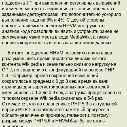
поддержка JIT при выполнении регулярных выражений
и изменён метод отслеживания состояния объектов с
заданными деструкторами, что дополнительно ускорило
выполнение кода на 8% и 4%. С другой стороны,
предоставляемые проектом HHVM инструменты
анализа кода позволили выявить и устранить ранее не
замеченные узкие места в коде MediaWiki, а также
оценить корректность использования типов данных.
В итоге, внедрение HHVM позволило почти в два
раза уменьшить время обработки динамического
контента Wikipedia и значительно снизило нагрузку на
CPU, по сравнению с конфигурацией на основе PHP
5.3. Например, время сохранения изменений
сократилось в среднем с 6 до 3 сек, время выдачи
страницы для зарегистрированных пользователей
уменьшилось с 1.3 до 0.9 сек, а загрузка процессоров на
типовом сервере Wikipedia снизилась в 5-6 раз.
Отмечается, что по сравнению с PHP 5.3 в актуальной
версии PHP 5.6 наблюдается заметный прогресс в
области увеличения производительности, поэтому
разрыв между PHP 5.6 и HHVM был бы не столь
значимым.