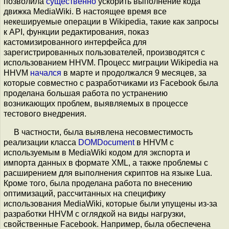
позволила
существенно
ускорить выполнение кода
движка MediaWiki. В настоящее время все
некешируемые операции в Wikipedia, такие как запросы
к API, функции редактирования, показ
кастомизированного интерфейса для
зарегистрированных пользователей, производятся с
использованием HHVM. Процесс миграции Wikipedia на
HHVM
начался
в марте и продолжался 9 месяцев, за
которые совместно с разработчиками из Facebook была
проделана большая работа по устранению
возникающих проблем, выявляемых в процессе
тестового внедрения.
В частности, была выявлена несовместимость
реализации класса
DOMDocument
в HHVM c
используемым в MediaWiki кодом для экспорта и
импорта данных в формате XML, а также проблемы с
расширением для выполнения скриптов на языке Lua.
Кроме того, была проделана работа по внесению
оптимизаций, рассчитанных на специфику
использования MediaWiki, которые были упущены из-за
разработки HHVM с оглядкой на виды нагрузки,
свойственные Facebook. Например, была обеспечена