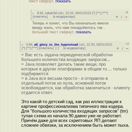
текст свёрнут,
показать
–1
8.91
,
edwin3d
(
ok
), 10:26, 09/01/2015 [
^
] [
^^
] [
^^^
]
+
–
[
ответить
]
[
к модератору
]
/
Теперь я понял, что Вы изначально имели
ввиду жаль, что нам понадобилось так...
большой текст свёрнут,
показать
+2
5.84
,
all_glory_to_the_hypnotoad
(
ok
), 22:30, 08/01/2015
+
–
[
^
] [
^^
] [
^^^
] [
ответить
]
[
↑
] [
к модератору
]
/
> Вас есть задача периодической обработки
большого количества входящих запросов...
> Java позволяет делать такие вещи, про
которые в других платформах в общем то ... только
подбираются
> в Java все весьма просто - я отправлю в
отдельный поток из пула, основной поток
освобождается, как обработка закончиться - клиенту
отдается ответ.
Это какой-то детский сад, как раз иллюстрация к
картине профессионализма типичного ява кодера.
Для "большого количества входящих запросов" (tm)
тупая схема из начала 90 давно уже не работает.
Причём даже для всех скриптовых ЯП делают
сложнее обвязки, за исключением быть может пыха.