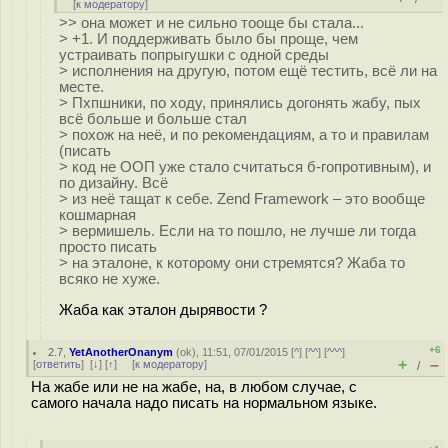
[
к модератору
]
>> она может и не сильно тооще бы стала...
> +1. И поддерживать было бы проще, чем
устраивать попрыгушки с одной среды
> исполнения на другую, потом ещё тестить, всё ли на
месте.
> Пхпшники, по ходу, принялись догонять жабу, пых
всё больше и больше стал
> похож на неё, и по рекомендациям, а то и правилам
(писать
> код не ООП уже стало считаться б-гопротивным), и
по дизайну. Всё
> из неё тащат к себе. Zend Framework – это вообще
кошмарная
> вермишель. Если на то пошло, не лучше ли тогда
просто писать
> на эталоне, к которому они стремятся? Жаба то
всяко не хуже.
Жаба как эталон дырявости ?
+6
2.7
,
YetAnotherOnanym
(
ok
), 11:51, 07/01/2015 [
^
] [
^^
] [
^^^
]
+
–
[
ответить
]
[
↓
] [
↑
] [
к модератору
]
/
На жабе или не на жабе, на, в любом случае, с
самого начала надо писать на нормальном языке.