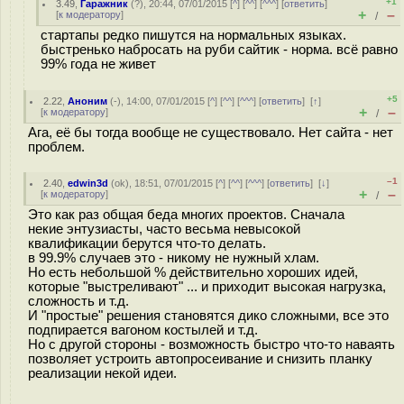
+1
3.49
,
Гаражник
(
?
), 20:44, 07/01/2015 [
^
] [
^^
] [
^^^
] [
ответить
]
+
–
[
к модератору
]
/
стартапы редко пишутся на нормальных языках.
быстренько набросать на руби сайтик - норма. всё равно
99% года не живет
+5
2.22
,
Аноним
(
-
), 14:00, 07/01/2015 [
^
] [
^^
] [
^^^
] [
ответить
]
[
↑
]
+
–
[
к модератору
]
/
Ага, её бы тогда вообще не существовало. Нет сайта - нет
проблем.
–1
2.40
,
edwin3d
(
ok
), 18:51, 07/01/2015 [
^
] [
^^
] [
^^^
] [
ответить
]
[
↓
]
+
–
[
к модератору
]
/
Это как раз общая беда многих проектов. Сначала
некие энтузиасты, часто весьма невысокой
квалификации берутся что-то делать.
в 99.9% случаев это - никому не нужный хлам.
Но есть небольшой % действительно хороших идей,
которые "выстреливают" ... и приходит высокая нагрузка,
сложность и т.д.
И "простые" решения становятся дико сложными, все это
подпирается вагоном костылей и т.д.
Но с другой стороны - возможность быстро что-то наваять
позволяет устроить автопросеивание и снизить планку
реализации некой идеи.