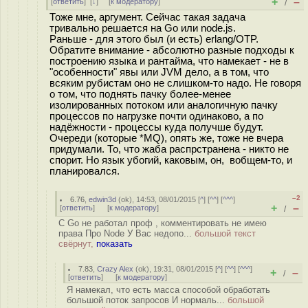
+
–
[
ответить
]
[
↓
] [
к модератору
]
/
Тоже мне, аргумент. Сейчас такая задача
тривально решается на Go или node.js.
Раньше - для этого был (и есть) erlang/OTP.
Обратите внимание - абсолютно разные подходы к
построению языка и рантайма, что намекает - не в
"особенности" явы или JVM дело, а в том, что
всяким рубистам оно не слишком-то надо. Не говоря
о том, что поднять пачку более-менее
изолированных потоком или аналогичную пачку
процессов по нагрузке почти одинаково, а по
надёжности - процессы куда получше будут.
Очереди (которые *MQ), опять же, тоже не вчера
придумали. То, что жаба распрстранена - никто не
спорит. Но язык убогий, каковым, он, вобщем-то, и
планировался.
–2
6.76
,
edwin3d
(
ok
), 14:53, 08/01/2015 [
^
] [
^^
] [
^^^
]
+
–
[
ответить
]
[
к модератору
]
/
С Go не работал проф , комментировать не имею
права Про Node У Вас недопо...
большой текст
свёрнут,
показать
7.83
,
Crazy Alex
(
ok
), 19:31, 08/01/2015 [
^
] [
^^
] [
^^^
]
+
–
/
[
ответить
]
[
к модератору
]
Я намекал, что есть масса способой обработать
большой поток запросов И нормаль...
большой