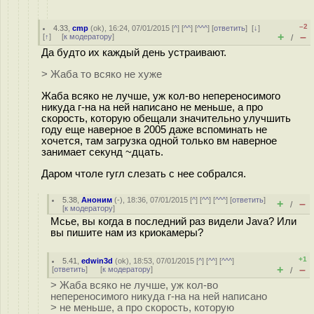
–2
4.33
,
cmp
(
ok
), 16:24, 07/01/2015 [
^
] [
^^
] [
^^^
] [
ответить
]
[
↓
]
+
–
[
↑
] [
к модератору
]
/
Да будто их каждый день устраивают.
> Жаба то всяко не хуже
Жаба всяко не лучше, уж кол-во непереносимого
никуда г-на на ней написано не меньше, а про
скорость, которую обещали значительно улучшить
году еще наверное в 2005 даже вспоминать не
хочется, там загрузка одной только вм наверное
занимает секунд ~дцать.
Даром чтоле гугл слезать с нее собрался.
5.38
,
Аноним
(
-
), 18:36, 07/01/2015 [
^
] [
^^
] [
^^^
] [
ответить
]
+
–
/
[
к модератору
]
Мсье, вы когда в последний раз видели Java? Или
вы пишите нам из криокамеры?
+1
5.41
,
edwin3d
(
ok
), 18:53, 07/01/2015 [
^
] [
^^
] [
^^^
]
+
–
[
ответить
]
[
к модератору
]
/
> Жаба всяко не лучше, уж кол-во
непереносимого никуда г-на на ней написано
> не меньше, а про скорость, которую