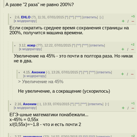
А разве "2 раза" не равно 200%?
+5
2.6
,
EHLO
(
?
), 11:31, 07/01/2015 [
^
] [
^^
] [
^^^
] [
ответить
]
[
↓
]
+
–
[
к модератору
]
/
Если сократить среднее время сохранения страницы на
200%, получится машина времени.
+2
3.12
,
юзер
(
??
), 12:22, 07/01/2015 [
^
] [
^^
] [
^^^
] [
ответить
]
+
–
[
к модератору
]
/
Увеличение на 45% - это почти в полтора раза. Но никак
не в два.
4.15
,
Аноним
(
-
), 13:26, 07/01/2015 [
^
] [
^^
] [
^^^
] [
ответить
]
+
–
/
[
к модератору
]
> Увеличение на 45%
Не увеличение, а сокращение (ускорилось)
+1
2.16
,
Аноним
(
-
), 13:33, 07/01/2015 [
^
] [
^^
] [
^^^
] [
ответить
]
[
↑
]
+
–
[
к модератору
]
/
ЕГЭ-шные математики понабежали...
x-45% = 0,55x
x/(0,55x)=~1.8 - что и есть почти 2
+2
2.27
,
anonymous
(
??
), 14:32, 07/01/2015 [
^
] [
^^
] [
^^^
] [
ответить
]