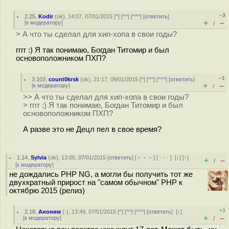
–3
2.25
,
Kodir
(
ok
), 14:07, 07/01/2015 [
^
] [
^^
] [
^^^
] [
ответить
]
+
–
[
к модератору
]
/
> А что ты сделал для хип-хопа в свои годы?
гггг :) Я так понимаю, Богдан Титомир и был
основоположником ПХП?
–1
3.103
,
count0krsk
(
ok
), 21:17, 09/01/2015 [
^
] [
^^
] [
^^^
] [
ответить
]
+
–
[
к модератору
]
/
>> А что ты сделал для хип-хопа в свои годы?
> гггг :) Я так понимаю, Богдан Титомир и был
основоположником ПХП?
А разве это не Децл пел в свое время?
1.14
,
Sylvia
(
ok
), 13:05, 07/01/2015 [
ответить
] [
﹢﹢﹢
] [
· · ·
]
[
↓
] [
↑
]
+
–
/
[
к модератору
]
не дождались PHP NG, а могли бы получить тот же
двухкратный прирост на "самом обычном" PHP к
октябрю 2015 (релиз)
+3
2.18
,
Аноним
(
-
), 13:49, 07/01/2015 [
^
] [
^^
] [
^^^
] [
ответить
]
[
↓
]
+
–
[
к модератору
]
/