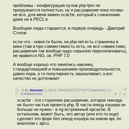
проблемы - конфигурация пулов php-fpm не
прогружается полностью, ну и расширения пока готовы
не все, для меня важен xcache, который к сожалению
даже не в PECL'e
Вообщем люди стараются, в первую очередь - Дмитрий
Стогов
если что - новости были, на php.net есть страничка в
вики (там и про совместимость есть, не все совместимо,
расширения так вообще надо серьезно перелопачивать),
не нравится NG, ок. PHP 7.0
А вообще хорошо что занялись наконец
стандартизацией и повышением производительности,
давно пора, а то популярность зашкаливает, а вот
качество не дотягивает
–1
4.46
,
Аноним
(
-
), 20:02, 07/01/2015 [
^
] [
^^
] [
^^^
] [
ответить
]
[
↓
]
+
–
[
к модератору
]
/
xcache - это стороннее расширение, которое никогда
не было частью проекта php. В части опкод кэшера он
больше не нужен - в ng встроенный opcache. В
остальном, может быть, его автор (или кто-то еще)
сделает его форк без опкод-кэшера на новом api, по
аналогии с apcu.