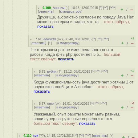
9.109
,
Аноним
(
-
), 10:16, 12/01/2015 [
^
] [
^^
] [
^^^
]
+
–
/
[
ответить
]
[
к модератору
]
Дружище, абсолютно согласен по поводу Java Нет,
может проггерам и видно, что та...
текст свёрнут,
показать
+1
7.61
,
edwin3d
(
ok
), 08:40, 08/01/2015 [
^
] [
^^
] [
^^^
]
+
–
[
ответить
]
[
↑
] [
к модератору
]
/
Т е открываем рот не имея реального опыта
работы Когда ф-ть php достигнет 5 о...
большой
текст свёрнут,
показать
+1
8.73
,
рубин
(
?
), 13:12, 08/01/2015 [
^
] [
^^
] [
^^^
]
+
–
[
ответить
]
[
к модератору
]
/
Когда функциональность java достигнет хотя-бы 1 от
наушников сообщите А вообще...
текст свёрнут,
показать
–2
8.77
,
cmp
(
ok
), 16:01, 08/01/2015 [
^
] [
^^
] [
^^^
]
+
–
[
ответить
]
[
к модератору
]
/
Уважаемый, опыт работы может быть разным,
ваши супер нагруженные сервера это отл...
большой текст свёрнут,
показать
4.110
,
tor
(
??
), 14:15, 12/01/2015 [
^
] [
^^
] [
^^^
] [
ответить
]
[
↑
]
+
–
/