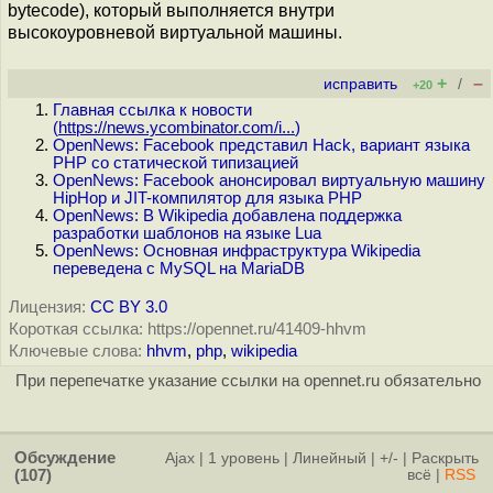
bytecode), который выполняется внутри
высокоуровневой виртуальной машины.
+
–
исправить
/
+20
Главная ссылка к новости
(
https://news.ycombinator.com/i...
)
OpenNews: Facebook представил Hack, вариант языка
PHP со статической типизацией
OpenNews: Facebook анонсировал виртуальную машину
HipHop и JIT-компилятор для языка PHP
OpenNews: В Wikipedia добавлена поддержка
разработки шаблонов на языке Lua
OpenNews: Основная инфраструктура Wikipedia
переведена с MySQL на MariaDB
Лицензия:
CC BY 3.0
Короткая ссылка: https://opennet.ru/41409-hhvm
Ключевые слова:
hhvm
,
php
,
wikipedia
При перепечатке указание ссылки на opennet.ru обязательно
Обсуждение
Ajax
|
1 уровень
|
Линейный
|
+/-
|
Раскрыть
(107)
всё
|
RSS