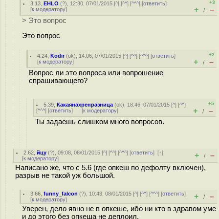
+3
3.13
,
EHLO
(
?
), 12:30, 07/01/2015 [
^
] [
^^
] [
^^^
] [
ответить
]
+
–
[
к модератору
]
/
> Это вопрос
Это вопрос
+2
4.24
,
Kodir
(
ok
), 14:06, 07/01/2015 [
^
] [
^^
] [
^^^
] [
ответить
]
+
–
[
к модератору
]
/
Вопрос ли это вопроса или вопрошение
спрашивающего?
+5
5.39
,
Какаянахренразница
(
ok
), 18:46, 07/01/2015 [
^
] [
^^
]
+
–
[
^^^
] [
ответить
]
[
к модератору
]
/
Ты задаешь слишком много вопросов.
2.62
,
йцу
(
?
), 09:08, 08/01/2015 [
^
] [
^^
] [
^^^
] [
ответить
]
[
↑
]
+
–
/
[
к модератору
]
Написано же, что с 5.6 (где опкеш по дефолту включен),
разрыв не такой уж большой.
3.66
,
funny_falcon
(
?
), 10:43, 08/01/2015 [
^
] [
^^
] [
^^^
] [
ответить
]
+
–
/
[
к модератору
]
Уверен, дело явно не в опкеше, ибо ни кто в здравом уме
и до этого без опкеша не деплоил.