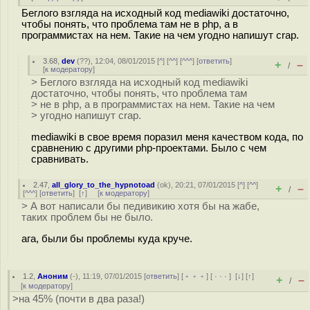
Беглого взгляда на исходный код mediawiki достаточно,
чтобы понять, что проблема там не в php, а в
программистах на нем. Такие на чем угодно напишут crap.
3.68
,
dev
(
??
), 12:04, 08/01/2015 [
^
] [
^^
] [
^^^
] [
ответить
]
+
–
/
[
к модератору
]
> Беглого взгляда на исходный код mediawiki
достаточно, чтобы понять, что проблема там
> не в php, а в программистах на нем. Такие на чем
> угодно напишут crap.
mediawiki в свое время поразил меня качеством кода, по
сравнению с другими php-проектами. Было с чем
сравнивать.
2.47
,
all_glory_to_the_hypnotoad
(
ok
), 20:21, 07/01/2015 [
^
] [
^^
]
+
–
/
[
^^^
] [
ответить
]
[
↑
] [
к модератору
]
> А вот написали бы педивикию хотя бы на жабе,
таких проблем бы не было.
ага, были бы проблемы куда круче.
1.2
,
Аноним
(
-
), 11:19, 07/01/2015 [
ответить
] [
﹢﹢﹢
] [
· · ·
]
[
↓
] [
↑
]
+
–
/
[
к модератору
]
>на 45% (почти в два раза!)