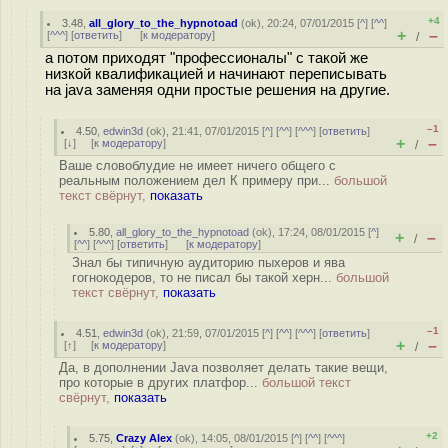
+4
3.48
,
all_glory_to_the_hypnotoad
(
ok
), 20:24, 07/01/2015 [
^
] [
^^
]
+
–
[
^^^
] [
ответить
]
[
к модератору
]
/
а потом приходят "профессионалы" с такой же
низкой квалификацией и начинают переписывать
на java заменяя одни простые решения на другие.
–1
4.50
,
edwin3d
(
ok
), 21:41, 07/01/2015 [
^
] [
^^
] [
^^^
] [
ответить
]
+
–
[
↓
] [
к модератору
]
/
Ваше словоблудие не имеет ничего общего с
реальным положением дел К примеру при...
большой
текст свёрнут,
показать
5.80
,
all_glory_to_the_hypnotoad
(
ok
), 17:24, 08/01/2015 [
^
]
+
–
/
[
^^
] [
^^^
] [
ответить
]
[
к модератору
]
Знал бы типичную аудиторию пыхеров и ява
гогнокодеров, то не писал бы такой херн...
большой
текст свёрнут,
показать
–1
4.51
,
edwin3d
(
ok
), 21:59, 07/01/2015 [
^
] [
^^
] [
^^^
] [
ответить
]
+
–
[
↑
] [
к модератору
]
/
Да, в дополнении Java позволяет делать такие вещи,
про которые в других платфор...
большой текст
свёрнут,
показать
+2
5.75
,
Crazy Alex
(
ok
), 14:05, 08/01/2015 [
^
] [
^^
] [
^^^
]