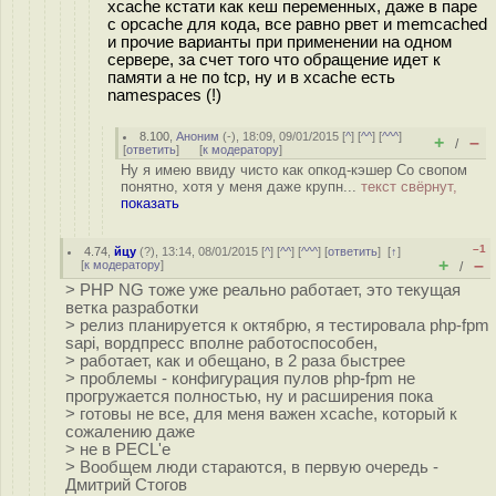
xcache кстати как кеш переменных, даже в паре
с opcache для кода, все равно рвет и memcached
и прочие варианты при применении на одном
сервере, за счет того что обращение идет к
памяти а не по tcp, ну и в xcache есть
namespaces (!)
8.100
,
Аноним
(
-
), 18:09, 09/01/2015 [
^
] [
^^
] [
^^^
]
+
–
/
[
ответить
]
[
к модератору
]
Ну я имею ввиду чисто как опкод-кэшер Со свопом
понятно, хотя у меня даже крупн...
текст свёрнут,
показать
–1
4.74
,
йцу
(
?
), 13:14, 08/01/2015 [
^
] [
^^
] [
^^^
] [
ответить
]
[
↑
]
+
–
[
к модератору
]
/
> PHP NG тоже уже реально работает, это текущая
ветка разработки
> релиз планируется к октябрю, я тестировала php-fpm
sapi, вордпресс вполне работоспособен,
> работает, как и обещано, в 2 раза быстрее
> проблемы - конфигурация пулов php-fpm не
прогружается полностью, ну и расширения пока
> готовы не все, для меня важен xcache, который к
сожалению даже
> не в PECL'e
> Вообщем люди стараются, в первую очередь -
Дмитрий Стогов