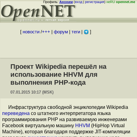
Профиль:
Аноним
(
вход
|
регистрация
)
неRU
opennet.me
[
новости
/
+++
|
форум
|
теги
|
]
Проект Wikipedia перешёл на
использование HHVM для
выполнения PHP-кода
07.01.2015 10:17 (MSK)
Инфраструктура свободной энциклопедии Wikipedia
переведена
со штатного интерпретатора языка
программирования PHP на развиваемую инженерами
Facebook виртуальную машину
HHVM
(HipHop Virtual
Machine), которая благодаря поддержке JIT-компиляции