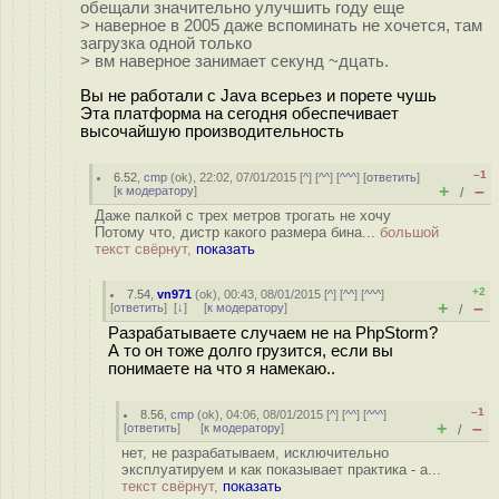
обещали значительно улучшить году еще
> наверное в 2005 даже вспоминать не хочется, там
загрузка одной только
> вм наверное занимает секунд ~дцать.
Вы не работали с Java всерьез и порете чушь
Эта платформа на сегодня обеспечивает
высочайшую производительность
–1
6.52
,
cmp
(
ok
), 22:02, 07/01/2015 [
^
] [
^^
] [
^^^
] [
ответить
]
+
–
[
к модератору
]
/
Даже палкой с трех метров трогать не хочу
Потому что, дистр какого размера бина...
большой
текст свёрнут,
показать
+2
7.54
,
vn971
(
ok
), 00:43, 08/01/2015 [
^
] [
^^
] [
^^^
]
+
–
[
ответить
]
[
↓
] [
к модератору
]
/
Разрабатываете случаем не на PhpStorm?
А то он тоже долго грузится, если вы
понимаете на что я намекаю..
–1
8.56
,
cmp
(
ok
), 04:06, 08/01/2015 [
^
] [
^^
] [
^^^
]
+
–
[
ответить
]
[
к модератору
]
/
нет, не разрабатываем, исключительно
эксплуатируем и как показывает практика - а...
текст свёрнут,
показать