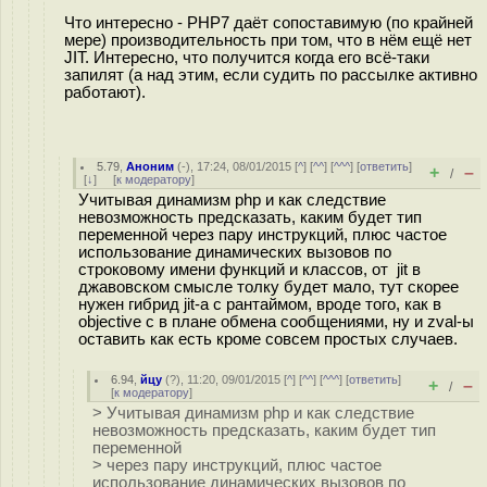
Что интересно - PHP7 даёт сопоставимую (по крайней
мере) производительность при том, что в нём ещё нет
JIT. Интересно, что получится когда его всё-таки
запилят (а над этим, если судить по рассылке активно
работают).
5.79
,
Аноним
(
-
), 17:24, 08/01/2015 [
^
] [
^^
] [
^^^
] [
ответить
]
+
–
/
[
↓
] [
к модератору
]
Учитывая динамизм php и как следствие
невозможность предсказать, каким будет тип
переменной через пару инструкций, плюс частое
использование динамических вызовов по
строковому имени функций и классов, от jit в
джавовском смысле толку будет мало, тут скорее
нужен гибрид jit-а с рантаймом, вроде того, как в
objective c в плане обмена сообщениями, ну и zval-ы
оставить как есть кроме совсем простых случаев.
6.94
,
йцу
(
?
), 11:20, 09/01/2015 [
^
] [
^^
] [
^^^
] [
ответить
]
+
–
/
[
к модератору
]
> Учитывая динамизм php и как следствие
невозможность предсказать, каким будет тип
переменной
> через пару инструкций, плюс частое
использование динамических вызовов по