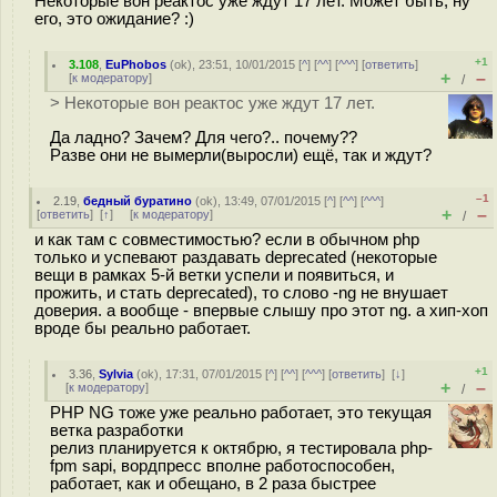
Некоторые вон реактос уже ждут 17 лет. Может быть, ну
его, это ожидание? :)
+1
3.108
,
EuPhobos
(
ok
), 23:51, 10/01/2015 [
^
] [
^^
] [
^^^
] [
ответить
]
+
–
[
к модератору
]
/
> Некоторые вон реактос уже ждут 17 лет.
Да ладно? Зачем? Для чего?.. почему??
Разве они не вымерли(выросли) ещё, так и ждут?
–1
2.19
,
бедный буратино
(
ok
), 13:49, 07/01/2015 [
^
] [
^^
] [
^^^
]
+
–
[
ответить
]
[
↑
] [
к модератору
]
/
и как там с совместимостью? если в обычном php
только и успевают раздавать deprecated (некоторые
вещи в рамках 5-й ветки успели и появиться, и
прожить, и стать deprecated), то слово -ng не внушает
доверия. а вообще - впервые слышу про этот ng. а хип-хоп
вроде бы реально работает.
+1
3.36
,
Sylvia
(
ok
), 17:31, 07/01/2015 [
^
] [
^^
] [
^^^
] [
ответить
]
[
↓
]
+
–
[
к модератору
]
/
PHP NG тоже уже реально работает, это текущая
ветка разработки
релиз планируется к октябрю, я тестировала php-
fpm sapi, вордпресс вполне работоспособен,
работает, как и обещано, в 2 раза быстрее