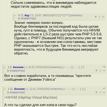
Сильно сомневаюсь, что в викимедиа наблюдается
недостаток здравомыслящих людей.
4.72
,
йцу
(
?
), 13:07, 08/01/2015 [
^
] [
^^
] [
^^^
] [
ответить
]
+
–
/
[
к модератору
]
Значит неверно понял вопрос.
Вообще бенчмарков за последний код была целая
куча, гугл в помощь. Обычно получается что HHVM
действительно в 1,5-2 раза шустрее чем PHP 5.5-5.6.
Однако, с PHP7 (бывший NG) результаты уже не так
однозначны - в основном они сопоставимы, местами
PHP оказывается быстрее. Так что есть неслабая
вероятность, что в будущем Викимедиа мигрируют
обратно.
+2
1.8
,
Аноним
(
-
), 11:57, 07/01/2015 [
ответить
] [
﹢﹢﹢
] [
· · ·
]
[
↑
]
+
–
[
к модератору
]
/
Вот и славно поработали, а то понимаешь "прочтите
сообщение от Джимми Уэйлса"
+7
1.11
,
Аноним
(
-
), 12:11, 07/01/2015 [
ответить
] [
﹢﹢﹢
] [
· · ·
]
[
↓
]
+
–
[
к модератору
]
/
>HHVM (HipHop Virtual Machine)
А что ты сделал для хип-хопа в свои годы?