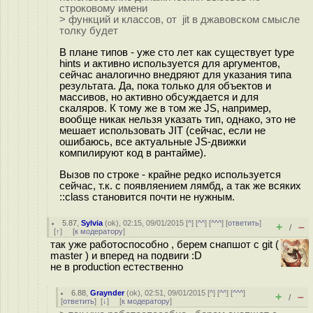
строковому имени
> функций и классов, от jit в джавовском смысле
толку будет
В плане типов - уже сто лет как существует type
hints и активно используется для аргументов,
сейчас аналогично внедряют для указания типа
результата. Да, пока только для объектов и
массивов, но активно обсуждается и для
скаляров. К тому же в том же JS, например,
вообще никак нельзя указать тип, однако, это не
мешает использовать JIT (сейчас, если не
ошибаюсь, все актуальные JS-движки
компилируют код в рантайме).
Вызов по строке - крайне редко используется
сейчас, т.к. с появляением лямбд, а так же всяких
::class становится почти не нужным.
5.87
,
Sylvia
(
ok
), 02:15, 09/01/2015 [
^
] [
^^
] [
^^^
] [
ответить
]
+
–
/
[
↑
] [
к модератору
]
так уже работоспособно , берем снапшот с git (
master ) и вперед на подвиги :D
не в production естественно
6.88
,
Graynder
(
ok
), 02:51, 09/01/2015 [
^
] [
^^
] [
^^^
]
+
–
/
[
ответить
]
[
↓
] [
к модератору
]