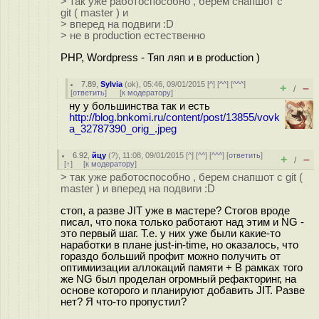
> так уже работоспособно , берем снапшот с
git ( master ) и
> вперед на подвиги :D
> не в production естественно
PHP, Wordpress - Тяп ляп и в production )
7.89
,
Sylvia
(
ok
), 05:46, 09/01/2015 [
^
] [
^^
] [
^^^
]
+
–
/
[
ответить
]
[
к модератору
]
ну у большинства так и есть
http://blog.bnkomi.ru/content/post/13855/vovk
a_32787390_orig_.jpeg
6.92
,
йцу
(
?
), 11:08, 09/01/2015 [
^
] [
^^
] [
^^^
] [
ответить
]
+
–
/
[
↑
] [
к модератору
]
> так уже работоспособно , берем снапшот с git (
master ) и вперед на подвиги :D
стоп, а разве JIT уже в мастере? Стогов вроде
писал, что пока только работают над этим и NG -
это первый шаг. Т.е. у них уже были какие-то
наработки в плане just-in-time, но оказалось, что
гораздо больший профит можно получить от
оптимиизации аллокаций памяти + В рамках того
же NG был проделан огромный рефакторинг, на
основе которого и планируют добавить JIT. Разве
нет? Я что-то пропустил?