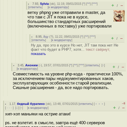
7.93
,
Sylvia
(
ok
), 11:19, 09/01/2015 [
^
] [
^^
] [
^^^
]
+
–
/
[
ответить
]
[
к модератору
]
ветку phpng уже отправили в master, да
что там с JIT я пока не в курсе,
большинство стандартных расширений
(включенных в поставку) уже портировали
8.95
,
йцу
(
?
), 11:22, 09/01/2015 [
^
] [
^^
] [
^^^
]
+
–
/
[
ответить
]
[
к модератору
]
Ну да, про это в курсе Но нет, JIT там пока нет Не
факт что будет в PHP7, хотя...
текст свёрнут,
показать
3.45
,
Аноним
(
-
), 19:57, 07/01/2015 [
^
] [
^^
] [
^^^
] [
ответить
]
[
↑
]
+
–
/
[
к модератору
]
Совместимость на уровне php-кода - практически 100%,
за исключением пары недокументированных хаков,
эксплуатирующих особенности старой реализции.
Сишные расширения - да, все надо портировать.
–8
1.17
,
бедный буратино
(
ok
), 13:48, 07/01/2015 [
ответить
] [
﹢﹢﹢
]
+
–
[
· · ·
]
[
↓
] [
↑
] [
к модератору
]
/
хип-хоп маньяки на острие атаки!
ps. не взлетит. в смысле, завтра ещё 400 серверов