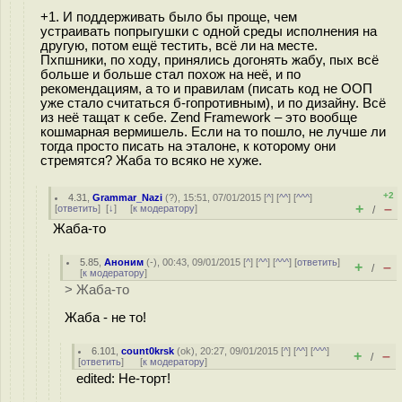
+1. И поддерживать было бы проще, чем
устраивать попрыгушки с одной среды исполнения на
другую, потом ещё тестить, всё ли на месте.
Пхпшники, по ходу, принялись догонять жабу, пых всё
больше и больше стал похож на неё, и по
рекомендациям, а то и правилам (писать код не ООП
уже стало считаться б-гопротивным), и по дизайну. Всё
из неё тащат к себе. Zend Framework – это вообще
кошмарная вермишель. Если на то пошло, не лучше ли
тогда просто писать на эталоне, к которому они
стремятся? Жаба то всяко не хуже.
+2
4.31
,
Grammar_Nazi
(
?
), 15:51, 07/01/2015 [
^
] [
^^
] [
^^^
]
+
–
[
ответить
]
[
↓
] [
к модератору
]
/
Жаба-то
5.85
,
Аноним
(
-
), 00:43, 09/01/2015 [
^
] [
^^
] [
^^^
] [
ответить
]
+
–
/
[
к модератору
]
> Жаба-то
Жаба - не то!
6.101
,
count0krsk
(
ok
), 20:27, 09/01/2015 [
^
] [
^^
] [
^^^
]
+
–
/
[
ответить
]
[
к модератору
]
edited: Не-торт!