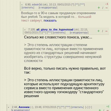
–1
6.90
,
edwin3d
(
ok
), 10:13, 09/01/2015 [
^
] [
^^
] [
^^^
]
+
–
[
ответить
]
[
к модератору
]
/
Вообще-то в 90-е самым продвинум откровением
был prefork Та модель в которой го...
большой
текст свёрнут,
показать
7.105
,
all_glory_to_the_hypnotoad
(
ok
), 22:15,
+
–
/
09/01/2015 [
^
] [
^^
] [
^^^
] [
ответить
]
[
к модератору
]
Сколько же словестного поноса, ужас...
> Это степень иллюстрации степени
грамотности лиц, которые вместо применения
одного из стандартных решений начинают
изобретать структуры совершенно ненужной
сложности
Всё верно, только писать нужно правильно, вот
так:
> Это степень иллюстрации грамотности лиц,
которые используют подходящую архитектуру
сервиса вместо применения единственного
известного одному гогнокодеру "стандартного"
решения
+2
2.44
,
Аноним
(
-
), 19:48, 07/01/2015 [
^
] [
^^
] [
^^^
] [
ответить
]
[
↓
] [
↑
]
+
–
[
к модератору
]
/