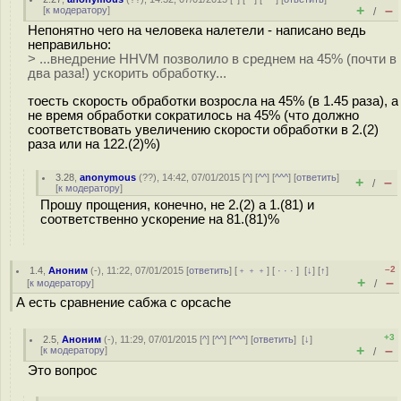
+
–
[
к модератору
]
/
Непонятно чего на человека налетели - написано ведь
неправильно:
> ...внедрение HHVM позволило в среднем на 45% (почти в
два раза!) ускорить обработку...
тоесть скорость обработки возросла на 45% (в 1.45 раза), а
не время обработки сократилось на 45% (что должно
соответствовать увеличению скорости обработки в 2.(2)
раза или на 122.(2)%)
3.28
,
anonymous
(
??
), 14:42, 07/01/2015 [
^
] [
^^
] [
^^^
] [
ответить
]
+
–
/
[
к модератору
]
Прошу прощения, конечно, не 2.(2) а 1.(81) и
соответственно ускорение на 81.(81)%
–2
1.4
,
Аноним
(
-
), 11:22, 07/01/2015 [
ответить
] [
﹢﹢﹢
] [
· · ·
]
[
↓
] [
↑
]
+
–
[
к модератору
]
/
А есть сравнение сабжа с opcache
+3
2.5
,
Аноним
(
-
), 11:29, 07/01/2015 [
^
] [
^^
] [
^^^
] [
ответить
]
[
↓
]
+
–
[
к модератору
]
/
Это вопрос