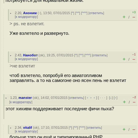
потребуется для нормальной жизни.
+3
2.20
,
Аноним
(
-
), 13:50, 07/01/2015 [
^
] [
^^
] [
^^^
] [
ответить
]
+
–
[
к модератору
]
/
> ps. не взлетит.
Уже взлетело и развернуто.
–1
2.43
,
Нанобот
(
ok
), 19:25, 07/01/2015 [
^
] [
^^
] [
^^^
] [
ответить
]
+
–
[
к модератору
]
/
>не взлетит
чтоб взлетело, попробуй его авиатопливом
заправлять. а то на самогоне оно ясен пень не взлетит
–2
1.23
,
manster
(
ok
), 14:02, 07/01/2015 [
ответить
] [
﹢﹢﹢
] [
· · ·
]
[
↓
] [
↑
]
+
–
[
к модератору
]
/
этот хихивм поддерживает последние фичи пыха?
2.34
,
vitalif
(
ok
), 17:10, 07/01/2015 [
^
] [
^^
] [
^^^
] [
ответить
]
+
–
/
[
к модератору
]
больше того он ещё и типизированный PHP