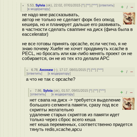
5.53
,
Sylvia
(
ok
), 22:02, 07/01/2015 [
^
] [
^^
] [
^^^
] [
ответить
]
+
–
/
[
к модератору
]
не надо мне рассказывать,
автор не только не сделает форк без опкод
кешера, но и планирует дальше его развивать,
в частности сделать сваппинг на диск (фича была в
eaccelerator)
не все готовы принять opcache, если честно, я не
знаю почему Xuefer не хочет продвинуть xcache в
PECL, но бросать или как-либо менять проект он не
собирается, он не из тех кто делали APC
6.78
,
Аноним
(
-
), 17:17, 08/01/2015 [
^
] [
^^
] [
^^^
]
+
–
/
[
ответить
]
[
к модератору
]
а что не так с opcache?
7.86
,
Sylvia
(
ok
), 01:57, 09/01/2015 [
^
] [
^^
] [
^^^
]
+
–
/
[
ответить
]
[
к модератору
]
нет свапа на диск -> требуется выделение
большого сегмента памяти, сразу под все
скрипты желательно
удаление старых скриптов из памяти идет
только через сброс всего кеша
нет кеша переменных, соответственно придется
тянуть redis,xcache,apcu