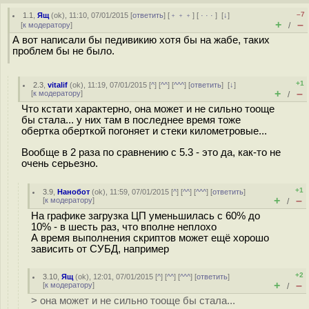
–7
1.1
,
Ящ
(
ok
), 11:10, 07/01/2015 [
ответить
] [
﹢﹢﹢
] [
· · ·
]
[
↓
]
+
–
[
к модератору
]
/
А вот написали бы педивикию хотя бы на жабе, таких
проблем бы не было.
+1
2.3
,
vitalif
(
ok
), 11:19, 07/01/2015 [
^
] [
^^
] [
^^^
] [
ответить
]
[
↓
]
+
–
[
к модератору
]
/
Что кстати характерно, она может и не сильно тооще
бы стала... у них там в последнее время тоже
обертка оберткой погоняет и стеки километровые...
Вообще в 2 раза по сравнению с 5.3 - это да, как-то не
очень серьезно.
+1
3.9
,
Нанобот
(
ok
), 11:59, 07/01/2015 [
^
] [
^^
] [
^^^
] [
ответить
]
+
–
[
к модератору
]
/
На графике загрузка ЦП уменьшилась с 60% до
10% - в шесть раз, что вполне неплохо
А время выполнения скриптов может ещё хорошо
зависить от СУБД, например
+2
3.10
,
Ящ
(
ok
), 12:01, 07/01/2015 [
^
] [
^^
] [
^^^
] [
ответить
]
+
–
[
к модератору
]
/
> она может и не сильно тооще бы стала...