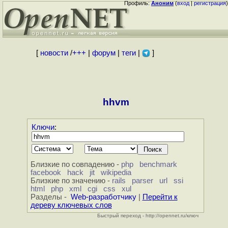
Профиль:
Аноним
(
вход
|
регистрация
)
[
новости
/
+++
|
форум
|
теги
|
]
hhvm
Ключи
:
Близкие по совпадению -
php
benchmark
facebook
hack
jit
wikipedia
Близкие по значению -
rails
parser
url
ssi
html
php
xml
cgi
css
xul
Разделы -
Web-разработчику
|
Перейти к
дереву ключевых слов
Быстрый переход - http://opennet.ru/ключ