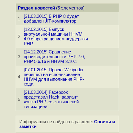
Раздел новостей
(5 элементов)
[31.03.2019] В PHP 8 будет
1
добавлен JIT-компилятор
[12.02.2019] Выпуск
виртуальной машины HHVM
2
4.0 с прекращением поддержки
PHP
[14.12.2015] Сравнение
3
производительности PHP 7.0,
PHP 5.6.16 и HHVM 3.10.1
[07.01.2015] Проект Wikipedia
перешёл на использование
4
HHVM для выполнения PHP-
кода
[21.03.2014] Facebook
представил Hack, вариант
5
языка PHP со статической
типизацией
Информация не найдена в разделе:
Советы и
заметки