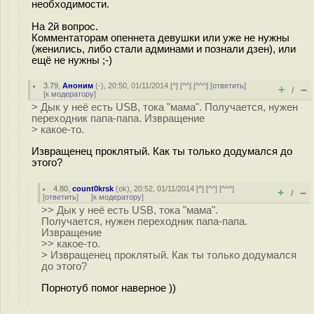
необходимости.
На 2й вопрос.
Комментаторам опеннета девушки или уже не нужны
(женились, либо стали админами и познали дзен), или
ещё не нужны ;-)
3.79
,
Аноним
(
-
), 20:50, 01/11/2014 [
^
] [
^^
] [
^^^
] [
ответить
]
+
–
/
[
к модератору
]
> Дык у неё есть USB, тока "мама". Получается, нужен
переходник папа-папа. Извращение
> какое-то.
Извращенец проклятый. Как ты только додумался до
этого?
4.80
,
count0krsk
(
ok
), 20:52, 01/11/2014 [
^
] [
^^
] [
^^^
]
+
–
/
[
ответить
]
[
к модератору
]
>> Дык у неё есть USB, тока "мама".
Получается, нужен переходник папа-папа.
Извращение
>> какое-то.
> Извращенец проклятый. Как ты только додумался
до этого?
Порнотуб помог наверное ))