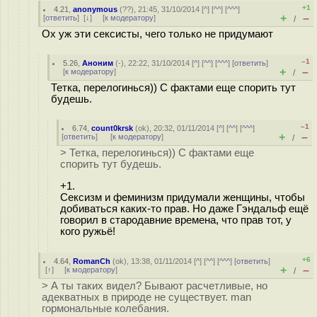
+1
4.21
,
anonymous
(
??
), 21:45, 31/10/2014 [
^
] [
^^
] [
^^^
]
+
–
[
ответить
]
[
↓
] [
к модератору
]
/
Ох уж эти сексисты, чего только не придумают
–1
5.26
,
Аноним
(
-
), 22:22, 31/10/2014 [
^
] [
^^
] [
^^^
] [
ответить
]
+
–
[
к модератору
]
/
Тетка, перелогинься)) С фактами еще спорить тут
будешь.
–1
6.74
,
count0krsk
(
ok
), 20:32, 01/11/2014 [
^
] [
^^
] [
^^^
]
+
–
[
ответить
]
[
к модератору
]
/
> Тетка, перелогинься)) С фактами еще
спорить тут будешь.
+1.
Сексизм и феминизм придумали женщины, чтобы
добиваться каких-то прав. Но даже Гэндальф ещё
говорил в стародавние времена, что прав тот, у
кого ружьё!
+6
4.64
,
RomanCh
(
ok
), 13:38, 01/11/2014 [
^
] [
^^
] [
^^^
] [
ответить
]
+
–
[
↑
] [
к модератору
]
/
> А ты таких видел? Бывают расчетливые, но
адекватных в природе не существует. man
гормональные колебания.