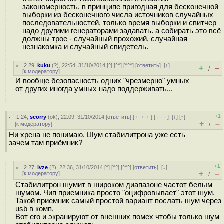
закономерность, в принципе пригодная для бесконечной
выборки из бесконечного числа источников случайных
последовательностей, только время выборки и свитчер
надо другими генераторами задавать. а собирать это всё
должны трое - случайный прохожий, случайная
незнакомка и случайный свидетель.
2.29
,
kuku
(
?
), 22:54, 31/10/2014 [
^
] [
^^
] [
^^^
] [
ответить
]
[
↑
]
+
–
/
[
к модератору
]
И вообще безопасность одних "чрезмерно" умных
от других иногда умных надо поддерживать...
+1
1.24
,
scorry
(
ok
), 22:09, 31/10/2014 [
ответить
] [
﹢﹢﹢
] [
· · ·
]
[
↓
] [
↑
]
+
–
[
к модератору
]
/
Ни хрена не понимаю. Шум стабилитрона уже есть —
зачем там приёмник?
+1
2.27
,
ivze
(
?
), 22:36, 31/10/2014 [
^
] [
^^
] [
^^^
] [
ответить
]
[
↓
]
+
–
[
к модератору
]
/
Стабилитрон шумит в широком диапазоне частот белым
шумом. Чип приемника просто "оцифровывает" этот шум.
Такой приемник самый простой вариант послать шум через
usb в комп.
Вот его и экранируют от внешних помех чтобы только шум