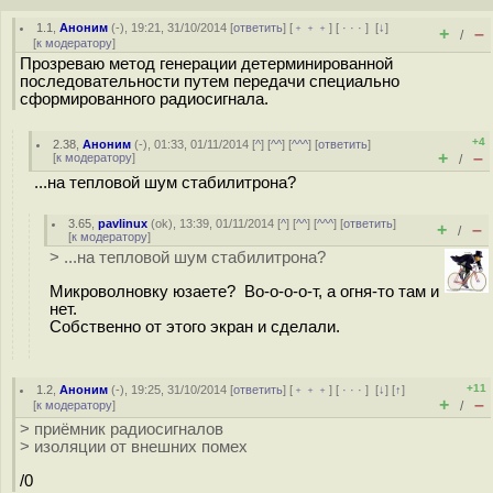
1.1
,
Аноним
(
-
), 19:21, 31/10/2014 [
ответить
] [
﹢﹢﹢
] [
· · ·
]
[
↓
]
+
–
/
[
к модератору
]
Прозреваю метод генерации детерминированной
последовательности путем передачи специально
сформированного радиосигнала.
+4
2.38
,
Аноним
(
-
), 01:33, 01/11/2014 [
^
] [
^^
] [
^^^
] [
ответить
]
+
–
[
к модератору
]
/
...на тепловой шум стабилитрона?
3.65
,
pavlinux
(
ok
), 13:39, 01/11/2014 [
^
] [
^^
] [
^^^
] [
ответить
]
+
–
/
[
к модератору
]
> ...на тепловой шум стабилитрона?
Микроволновку юзаете? Во-о-о-о-т, а огня-то там и
нет.
Собственно от этого экран и сделали.
+11
1.2
,
Аноним
(
-
), 19:25, 31/10/2014 [
ответить
] [
﹢﹢﹢
] [
· · ·
]
[
↓
] [
↑
]
+
–
[
к модератору
]
/
> приёмник радиосигналов
> изоляции от внешних помех
/0