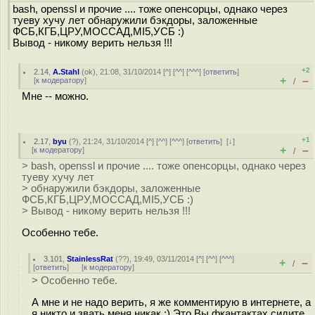
bash, openssl и прочие .... тоже опенсорцы, однако через
туеву хучу лет обнаружили бэкдоры, заложенные
ФСБ,КГБ,ЦРУ,МОССАД,MI5,УСБ :)
Вывод - никому верить нельзя !!!
+2
2.14
,
A.Stahl
(
ok
), 21:08, 31/10/2014 [
^
] [
^^
] [
^^^
] [
ответить
]
+
–
[
к модератору
]
/
Мне -- можно.
+1
2.17
,
byu
(
?
), 21:24, 31/10/2014 [
^
] [
^^
] [
^^^
] [
ответить
]
[
↓
]
+
–
[
к модератору
]
/
> bash, openssl и прочие .... тоже опенсорцы, однако через
туеву хучу лет
> обнаружили бэкдоры, заложенные
ФСБ,КГБ,ЦРУ,МОССАД,MI5,УСБ :)
> Вывод - никому верить нельзя !!!
Особенно тебе.
3.101
,
StainlessRat
(
??
), 19:49, 03/11/2014 [
^
] [
^^
] [
^^^
]
+
–
/
[
ответить
]
[
к модератору
]
> Особенно тебе.
А мне и не надо верить, я же комментирую в интернете, а
я никто и звать меня никак :) Это Вы фкантактах сидите,