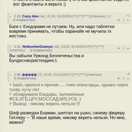
вот фкантанты и верьте :)
+1
2.19
,
Crazy Alex
(
ok
), 21:34, 31/10/2014 [
^
] [
^^
] [
^^^
] [
ответить
]
[
↑
]
+
–
[
к модератору
]
/
Баги с бэкдорами не путаем. Ну, или надо таблетки
вовремя принимать, чтобы паранойя не мучила тк
жестоко.
2.31
,
YetAnotherOnanym
(
ok
), 23:20, 31/10/2014 [
^
] [
^^
] [
^^^
]
+
–
/
[
ответить
]
[
к модератору
]
Вы забыли Уржонд Безпеченьства и
Бундеснахрихтендинст.
–1
2.66
,
ффффф
(
?
), 16:06, 01/11/2014 [
^
] [
^^
] [
^^^
] [
ответить
]
+
–
[
к модератору
]
/
> bash, openssl и прочие .... тоже опенсорцы, однако через
туеву хучу лет
> обнаружили бэкдоры, заложенные
ФСБ,КГБ,ЦРУ,МОССАД,MI5,УСБ :)
> Вывод - никому верить нельзя !!!
Шеф разведки Борман, шептал на ушко, своему фюреру
Гитлеру -- "В наше время, никому верить нельзя. Но мне,
можно!"