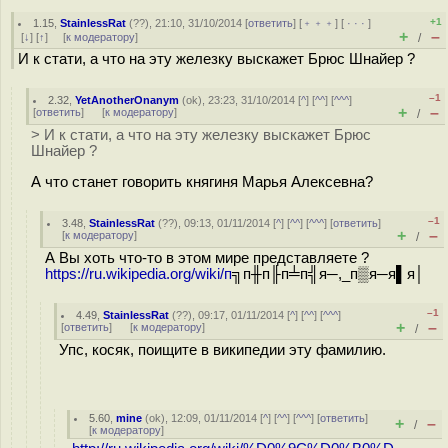
+1
1.15
,
StainlessRat
(
??
), 21:10, 31/10/2014 [
ответить
] [
﹢﹢﹢
] [
· · ·
]
+
–
[
↓
] [
↑
] [
к модератору
]
/
И к стати, а что на эту железку выскажет Брюс Шнайер ?
–1
2.32
,
YetAnotherOnanym
(
ok
), 23:23, 31/10/2014 [
^
] [
^^
] [
^^^
]
+
–
[
ответить
]
[
к модератору
]
/
> И к стати, а что на эту железку выскажет Брюс
Шнайер ?
А что станет говорить княгиня Марья Алексевна?
–1
3.48
,
StainlessRat
(
??
), 09:13, 01/11/2014 [
^
] [
^^
] [
^^^
] [
ответить
]
+
–
[
к модератору
]
/
А Вы хоть что-то в этом мире представляете ?
https://ru.wikipedia.org/wiki/п
╗п╫п╟п╧п╣я─,_п▒я─я▌я│
–1
4.49
,
StainlessRat
(
??
), 09:17, 01/11/2014 [
^
] [
^^
] [
^^^
]
+
–
[
ответить
]
[
к модератору
]
/
Упс, косяк, поищите в википедии эту фамилию.
5.60
,
mine
(
ok
), 12:09, 01/11/2014 [
^
] [
^^
] [
^^^
] [
ответить
]
+
–
/
[
к модератору
]