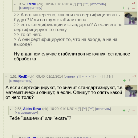
–1
3.57
,
RedD
(
ok
), 10:34, 01/11/2014 [
^
] [
^^
] [
^^^
] [
ответить
]
+
–
[
к модератору
]
/
>> А вот интересно, как они его сертифицировать
будут? Или на шум стабилитрона
>> есть спецификации и стандарты? А если его не
сертифицируют то толку
>> то от него.
> А они сертифицируют то, что на входе, а не на
выходе?
Ну в данном случае стабилитрон источник, остальное
обработка
–1
1.51
,
RedD
(
ok
), 09:40, 01/11/2014 [
ответить
] [
﹢﹢﹢
] [
· · ·
]
[
↓
] [
↑
]
+
–
[
к модератору
]
/
А если сертифицируют, то значит стандартизируют, т.е.
математически опишут, а если. Опишут то опять какой
от него толк?
2.53
,
Aleks Revo
(
ok
), 10:20, 01/11/2014 [
^
] [
^^
] [
^^^
] [
ответить
]
+
–
/
[
к модератору
]
Тебе "шашечки" или "ехать"?
–1