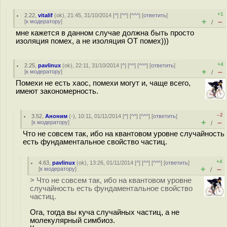
+1
2.22
,
vitalif
(
ok
), 21:45, 31/10/2014 [
^
] [
^^
] [
^^^
] [
ответить
]
+
–
[
к модератору
]
/
мне кажется в данном случае должна быть просто
изоляция помех, а не изоляция ОТ помех)))
+4
2.25
,
pavlinux
(
ok
), 22:11, 31/10/2014 [
^
] [
^^
] [
^^^
] [
ответить
]
+
–
[
к модератору
]
/
Помехи не есть хаос, помехи могут и, чаще всего,
имеют закономерность.
–2
3.52
,
Аноним
(
-
), 10:11, 01/11/2014 [
^
] [
^^
] [
^^^
] [
ответить
]
+
–
[
к модератору
]
/
Что не совсем так, ибо на квантовом уровне случайность
есть фундаментальное свойство частиц.
+4
4.63
,
pavlinux
(
ok
), 13:26, 01/11/2014 [
^
] [
^^
] [
^^^
] [
ответить
]
+
–
[
к модератору
]
/
> Что не совсем так, ибо на квантовом уровне
случайность есть фундаментальное свойство
частиц.
Ога, тогда вы куча случайных частиц, а не
молекулярный симбиоз.