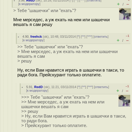
3.56
,
RedD
(
ok
), 10:28, 01/11/2014 [
^
] [
^^
] [
^^^
] [
ответить
]
+
–
[
к модератору
]
/
> Тебе "шашечки" или "ехать"?
Мне мерседес, а уж ехать на нем или шашечки
вешать я сам решу
–1
4.90
,
freehck
(
ok
), 10:48, 03/11/2014 [
^
] [
^^
] [
^^^
] [
ответить
]
+
–
[
к модератору
]
/
>> Тебе "шашечки" или "ехать"?
> Мне мерседес, а уж ехать на нем или шашечки
вешать я сам
> решу
Ну, если Вам нравится играть в шашечки в такси, то
ради бога. Прейскурант только оплатите.
–1
5.91
,
RedD
(
ok
), 11:21, 03/11/2014 [
^
] [
^^
] [
^^^
] [
ответить
]
+
–
[
к модератору
]
/
>>> Тебе "шашечки" или "ехать"?
>> Мне мерседес, а уж ехать на нем или
шашечки вешать я сам
>> решу
> Ну, если Вам нравится играть в шашечки в такси,
то ради бога.
> Прейскурант только оплатите.