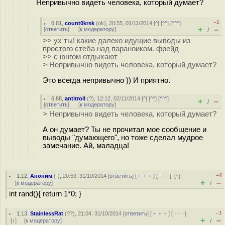
Непривычно видеть человека, который думает?
–1
6.81
,
count0krsk
(
ok
), 20:55, 01/11/2014 [
^
] [
^^
] [
^^^
]
+
–
[
ответить
]
[
к модератору
]
/
>> ух ты! какие далеко идущие выводы из
простого стеба над параноиком. фрейд
>> с юнгом отдыхают
> Непривычно видеть человека, который думает?
Это всегда непривычно )) И приятно.
6.88
,
antitroll
(
?
), 12:12, 02/11/2014 [
^
] [
^^
] [
^^^
]
+
–
/
[
ответить
]
[
к модератору
]
> Непривычно видеть человека, который думает?
А он думает? Ты не прочитал мое сообщение и
выводы "думающего", но тоже сделал мудрое
замечание. Ай, маладца!
–4
1.12
,
Аноним
(
-
), 20:59, 31/10/2014 [
ответить
] [
﹢﹢﹢
] [
· · ·
]
[
↑
]
+
–
[
к модератору
]
/
int rand(){ return 1*0; }
–1
1.13
,
StainlessRat
(
??
), 21:04, 31/10/2014 [
ответить
] [
﹢﹢﹢
] [
· · ·
]
+
–
[
↓
] [
к модератору
]
/