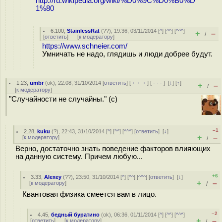
http://ru.wikipedia.org/wiki/%D0%9C%D0%B0%D
1%80
6.100
,
StainlessRat
(
??
), 19:36, 03/11/2014 [
^
] [
^^
] [
^^^
]
+
–
/
[
ответить
]
[
к модератору
]
https://www.schneier.com/
Умничать не надо, глядишь и люди добрее будут.
1.23
,
umbr
(
ok
), 22:08, 31/10/2014 [
ответить
] [
﹢﹢﹢
] [
· · ·
]
[
↓
] [
↑
]
+
–
/
[
к модератору
]
"Случайности не случайны." (с)
–1
2.28
,
kuku
(
?
), 22:43, 31/10/2014 [
^
] [
^^
] [
^^^
] [
ответить
]
[
↓
]
+
–
[
к модератору
]
/
Верно, достаточно знать поведение факторов влияющих
на данную систему. Причем любую...
+6
3.33
,
Alexey
(
??
), 23:50, 31/10/2014 [
^
] [
^^
] [
^^^
] [
ответить
]
[
↓
]
+
–
[
к модератору
]
/
Квантовая физика смеется вам в лицо.
–2
4.45
,
бедный буратино
(
ok
), 06:36, 01/11/2014 [
^
] [
^^
] [
^^^
]
+
–
[
ответить
]
[
к модератору
]
/