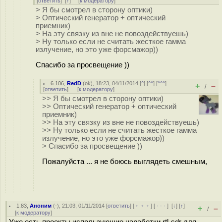
[
ответить
]
[
↑
] [
к модератору
]
> Я бы смотрел в сторону оптики)
> Оптический генератор + оптический
приемник)
> На эту связку из вне не повоздействуешь)
> Ну только если не считать жесткое гамма
излучение, но это уже форсмажор))
Спасибо за просвещение ))
6.106
,
RedD
(
ok
), 18:23, 04/11/2014 [
^
] [
^^
] [
^^^
]
+
–
/
[
ответить
]
[
к модератору
]
>> Я бы смотрел в сторону оптики)
>> Оптический генератор + оптический
приемник)
>> На эту связку из вне не повоздействуешь)
>> Ну только если не считать жесткое гамма
излучение, но это уже форсмажор))
> Спасибо за просвещение ))
Пожалуйста ... я не боюсь выглядеть смешным,
1.83
,
Аноним
(
-
), 21:03, 01/11/2014 [
ответить
] [
﹢﹢﹢
] [
· · ·
]
[
↓
] [
↑
]
+
–
/
[
к модератору
]