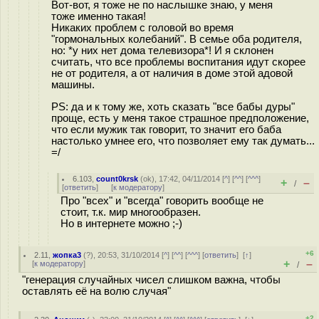
Вот-вот, я тоже не по наслышке знаю, у меня
тоже именно такая!
Никаких проблем с головой во время
"гормональных колебаний". В семье оба родителя,
но: *у них нет дома телевизора*! И я склонен
считать, что все проблемы воспитания идут скорее
не от родителя, а от наличия в доме этой адовой
машины.
PS: да и к тому же, хоть сказать "все бабы дуры"
проще, есть у меня такое страшное предположение,
что если мужик так говорит, то значит его баба
настолько умнее его, что позволяет ему так думать...
=/
6.103
,
count0krsk
(
ok
), 17:42, 04/11/2014 [
^
] [
^^
] [
^^^
]
+
–
/
[
ответить
]
[
к модератору
]
Про "всех" и "всегда" говорить вообще не
стоит, т.к. мир многообразен.
Но в интернете можно ;-)
+6
2.11
,
жопка3
(
?
), 20:53, 31/10/2014 [
^
] [
^^
] [
^^^
] [
ответить
]
[
↑
]
+
–
[
к модератору
]
/
"генерация случайных чисел слишком важна, чтобы
оставлять её на волю случая"
+2