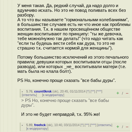
У меня такая. Да, редкий случай, да надо долго и
вдумчиво искать. Но это не повод поливать всех без
разбору.
А то что вы называете "гормональными колебаниями",
в большинстве случаев есть ни что иное как проблемы
воспитания. Т.к. в нашем просвещённом обществе
женщин воспитывают по принципу: "ты же девочка,
тебе можно/нужно так делать!" (что надо читать как
"если ты будешь вести себя как дура, то это не
страшно т.к. считается нормой для женщины").
Потому большинство исключений из этого печального
правила: девушки которых воспитывали отцы (после
развода), или которых _не_ воспитывали матери (т.е.
мать была но клала болт).
PS Но, конечно проще сказать "все бабы дуры".
5.76
,
count0krsk
(
ok
), 20:45, 01/11/2014 [
^
] [
^^
] [
^^^
]
+
–
/
[
ответить
]
[
к модератору
]
> PS Но, конечно проще сказать "все бабы
дуры".
И это не будет неправдой, т.к. 95% же!
5.89
,
freehck
(
ok
), 10:40, 03/11/2014 [
^
] [
^^
] [
^^^
] [
ответить
]
+
–
/
[
к модератору
]