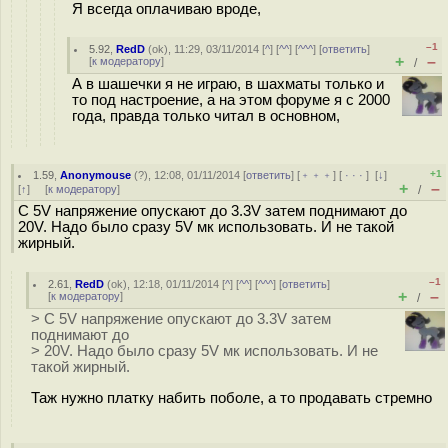
Я всегда оплачиваю вроде,
–1
5.92
,
RedD
(
ok
), 11:29, 03/11/2014 [
^
] [
^^
] [
^^^
] [
ответить
]
+
–
[
к модератору
]
/
А в шашечки я не играю, в шахматы только и
то под настроение, а на этом форуме я с 2000
года, правда только читал в основном,
+1
1.59
,
Anonymouse
(
?
), 12:08, 01/11/2014 [
ответить
] [
﹢﹢﹢
] [
· · ·
]
[
↓
]
+
–
[
↑
] [
к модератору
]
/
С 5V напряжение опускают до 3.3V затем поднимают до
20V. Надо было сразу 5V мк использовать. И не такой
жирный.
–1
2.61
,
RedD
(
ok
), 12:18, 01/11/2014 [
^
] [
^^
] [
^^^
] [
ответить
]
+
–
[
к модератору
]
/
> С 5V напряжение опускают до 3.3V затем
поднимают до
> 20V. Надо было сразу 5V мк использовать. И не
такой жирный.
Таж нужно платку набить поболе, а то продавать стремно