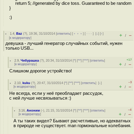
return 5; //generated by dice toss. Guaranteed to be random
}
:)
1.4
,
Baz
(
?
), 19:36, 31/10/2014 [
ответить
] [
﹢﹢﹢
] [
· · ·
]
[
↓
] [
↑
]
+
–
/
[
к модератору
]
девушка - лучший генератор случайных событий, нужен
только USB...
+17
2.9
,
Чебурашка
(
?
), 20:34, 31/10/2014 [
^
] [
^^
] [
^^^
] [
ответить
]
+
–
[
к модератору
]
/
Слишком дорогое устройство!
–3
2.10
,
kuku
(
?
), 20:47, 31/10/2014 [
^
] [
^^
] [
^^^
] [
ответить
]
[
↓
]
+
–
[
к модератору
]
/
Не всегда, если у неё преобладает рассудок,
с ней лучше несвязываться :)
–4
3.16
,
Аноним
(
-
), 21:15, 31/10/2014 [
^
] [
^^
] [
^^^
] [
ответить
]
+
–
[
к модератору
]
/
А ты таких видел? Бывают расчетливые, но адекватных
в природе не существует. man гормональные колебания.