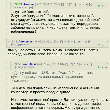
3.109
,
Аноним
(
-
), 23:08, 08/11/2014 [
^
] [
^^
] [
^^^
] [
ответить
]
[
↑
]
+
–
/
[
к модератору
]
1. гуглим "компьютер".
2. гуглим "свидание", "романтически отношения".
штудируем "знакомство с женщинами для чайников".
книга сумбурная, но довольно жизнеутверждающе/
забавно написанная и не лишена тонких и полезных
наблюдейний )
+3
2.43
,
Anonymus
(
?
), 06:10, 01/11/2014 [
^
] [
^^
] [
^^^
] [
ответить
]
[
↑
]
+
–
[
к модератору
]
/
Дык у неё есть USB, тока "мама". Получается, нужен
переходник папа-папа. Извращение какое-то.
–1
3.77
,
count0krsk
(
ok
), 20:48, 01/11/2014 [
^
] [
^^
] [
^^^
] [
ответить
]
+
–
[
к модератору
]
/
> Дык у неё есть USB, тока "мама". Получается,
нужен переходник папа-папа. Извращение
> какое-то.
То о чём вы подумали - не извращение, а активный
конвертер, в простонародье дилдо.
На самом же деле всё просто. Датчик нужно подключать
к электронной педали газа её машины. Далее - вифи,
шифрование, и лить на сервак. А оттуда wget-ить по