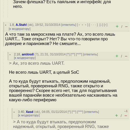
Зачем флешка? Есть паяльник и интерфейс для
него.
1.8
,
A.Stahl
(
ok
), 19:52, 31/10/2014 [
ответить
] [
﹢﹢﹢
] [
· · ·
]
[
↓
] [
↑
]
+
–
/
[
к модератору
]
А что там за микросхема на плате? Ах, это всего лишь
UART... Тоже открыт? Нет? Вы что-то говорили про
доверие и параноиков? Не смешите...
2.18
,
antitroll
(
?
), 21:31, 31/10/2014 [
^
] [
^^
] [
^^^
] [
ответить
]
+
–
/
[
к модератору
]
> Ах, это всего лишь UART.
Не всего лишь UART, а целый SoC
А то куда будут втыкать, предположим надежный,
открытый, проверенный RNG, также открыто и
проверенно? Скорее всего нет, так для подпитывания
вашей паранойи вовсе необязательно наскакивать на
какую-либо периферию
–1
3.40
,
Xasd
(
ok
), 04:05, 01/11/2014 [
^
] [
^^
] [
^^^
] [
ответить
]
+
–
[
к модератору
]
/
> А то куда будут втыкать, предположим
надежный, открытый, проверенный RNG, также