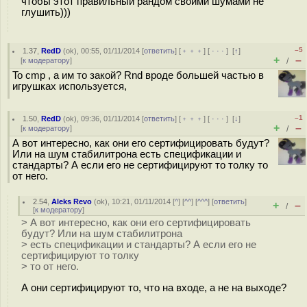
чтобы этот правильный рандом своими шумами не
глушить)))
–5
1.37
,
RedD
(
ok
), 00:55, 01/11/2014 [
ответить
] [
﹢﹢﹢
] [
· · ·
]
[
↑
]
+
–
[
к модератору
]
/
To cmp , а им то закой? Rnd вроде большей частью в
игрушках используется,
–1
1.50
,
RedD
(
ok
), 09:36, 01/11/2014 [
ответить
] [
﹢﹢﹢
] [
· · ·
]
[
↓
]
+
–
[
к модератору
]
/
А вот интересно, как они его сертифицировать будут?
Или на шум стабилитрона есть спецификации и
стандарты? А если его не сертифицируют то толку то
от него.
2.54
,
Aleks Revo
(
ok
), 10:21, 01/11/2014 [
^
] [
^^
] [
^^^
] [
ответить
]
+
–
/
[
к модератору
]
> А вот интересно, как они его сертифицировать
будут? Или на шум стабилитрона
> есть спецификации и стандарты? А если его не
сертифицируют то толку
> то от него.
А они сертифицируют то, что на входе, а не на выходе?