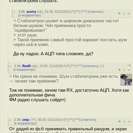
стабилитрона слушать.
3.86
,
scorry
(
ok
), 01:38, 02/11/2014 [
^
] [
^^
] [
^^^
] [
ответить
]
+
–
/
[
к модератору
]
> Стабилитрон шумит в широком диапазоне частот
белым шумом. Чип приемника просто
"оцифровывает"
> этот шум.
> Такой приемник самый простой вариант послать шум
через usb в комп.
Да ну ладно. А АЦП типа сложнее, да?
+2
2.34
,
RedD
(
ok
), 23:55, 31/10/2014 [
^
] [
^^
] [
^^^
] [
ответить
]
[
↑
]
+
–
[
к модератору
]
/
> Ни хрена не понимаю. Шум стабилитрона уже есть
— зачем там приёмник?
Тож не понимаю, зачем там RX, достаточно АЦП. Хотя как
дополнительная фича
ФМ радио слушать сойдет)
2.36
,
cmp
(
??
), 00:29, 01/11/2014 [
^
] [
^^
] [
^^^
] [
ответить
]
+
–
/
[
к модератору
]
От дядей из фсб принимать правильный рандом, и экран