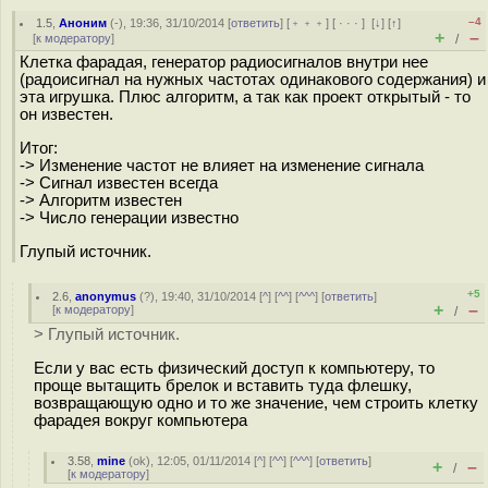
–4
1.5
,
Аноним
(
-
), 19:36, 31/10/2014 [
ответить
] [
﹢﹢﹢
] [
· · ·
]
[
↓
] [
↑
]
+
–
[
к модератору
]
/
Клетка фарадая, генератор радиосигналов внутри нее
(радоисигнал на нужных частотах одинакового содержания) и
эта игрушка. Плюс алгоритм, а так как проект открытый - то
он известен.
Итог:
-> Изменение частот не влияет на изменение сигнала
-> Сигнал известен всегда
-> Алгоритм известен
-> Число генерации известно
Глупый источник.
+5
2.6
,
anonymus
(
?
), 19:40, 31/10/2014 [
^
] [
^^
] [
^^^
] [
ответить
]
+
–
[
к модератору
]
/
> Глупый источник.
Если у вас есть физический доступ к компьютеру, то
проще вытащить брелок и вставить туда флешку,
возвращающую одно и то же значение, чем строить клетку
фарадея вокруг компьютера
3.58
,
mine
(
ok
), 12:05, 01/11/2014 [
^
] [
^^
] [
^^^
] [
ответить
]
+
–
/
[
к модератору
]