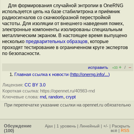
Для формирования случайной энтропии в OneRNG
используется цепь на базе стабилитрона и приёмник
радиосигналов со скачкообразной перестройкой
частоты. Для изоляции от внешнего наведения помех,
электронные компоненты изолированы специальным
металлическим экраном. В настоящее время выпущено
несколько
предварительных образцов
, которые
проходят тестирование в ограниченном круге экспертов
по безопасности.
+
–
исправить
/
+33
Главная ссылка к новости (
http://onerng.info/...
)
Лицензия:
CC BY 3.0
Короткая ссылка: https://opennet.ru/40983-rnd
Ключевые слова:
rnd
,
random
,
crypt
При перепечатке указание ссылки на opennet.ru обязательно
Обсуждение
Ajax
|
1 уровень
|
Линейный
|
+/-
|
Раскрыть
(100)
всё
|
RSS