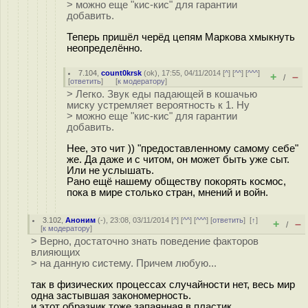
> можно еще "кис-кис" для гарантии
добавить.
Теперь пришёл черёд цепям Маркова хмыкнуть
неопределённо.
7.104
,
count0krsk
(
ok
), 17:55, 04/11/2014 [
^
] [
^^
] [
^^^
]
+
–
/
[
ответить
]
[
к модератору
]
> Легко. Звук еды падающей в кошачью
миску устремляет вероятность к 1. Ну
> можно еще "кис-кис" для гарантии
добавить.
Нее, это чит )) "предоставленному самому себе"
же. Да даже и с читом, он может быть уже сыт.
Или не услышать.
Рано ещё нашему обществу покорять космос,
пока в мире столько стран, мнений и войн.
3.102
,
Аноним
(
-
), 23:08, 03/11/2014 [
^
] [
^^
] [
^^^
] [
ответить
]
[
↑
]
+
–
/
[
к модератору
]
> Верно, достаточно знать поведение факторов
влияющих
> на данную систему. Причем любую...
так в физических процессах случайности нет, весь мир
одна застывшая закономерность.
и этот образчик тоже запаянная в пластик