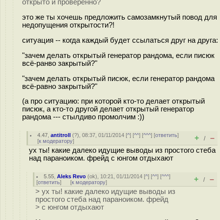
открыто и проверенно?
это же ты хочешь предложить самозамкнутый повод для
недопущения открытости?!
ситуация -- когда каждый будет ссылаться друг на друга:
"зачем делать открытый генератор рандома, если писюк
всё-ранво закрытый?"
"зачем делать открытый писюк, если генератор рандома
всё-равно закрытый?"
(а про ситуацию: при которой кто-то делает открытый
писюк, а кто-то другой делает открытый генератор
рандома --- стылдиво промолчим :))
4.47
,
antitroll
(
?
), 08:37, 01/11/2014 [
^
] [
^^
] [
^^^
] [
ответить
]
+
–
/
[
к модератору
]
ух ты! какие далеко идущие выводы из простого стеба
над параноиком. фрейд с юнгом отдыхают
5.55
,
Aleks Revo
(
ok
), 10:21, 01/11/2014 [
^
] [
^^
] [
^^^
]
+
–
/
[
ответить
]
[
к модератору
]
> ух ты! какие далеко идущие выводы из
простого стеба над параноиком. фрейд
> с юнгом отдыхают