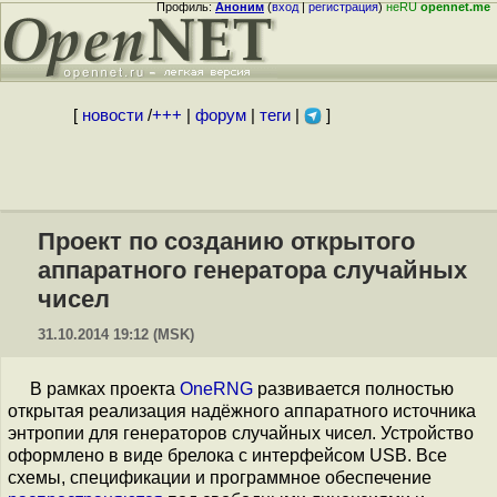
Профиль:
Аноним
(
вход
|
регистрация
)
неRU
opennet.me
[
новости
/
+++
|
форум
|
теги
|
]
Проект по созданию открытого
аппаратного генератора случайных
чисел
31.10.2014 19:12 (MSK)
В рамках проекта
OneRNG
развивается полностью
открытая реализация надёжного аппаратного источника
энтропии для генераторов случайных чисел. Устройство
оформлено в виде брелока с интерфейсом USB. Все
схемы, спецификации и программное обеспечение