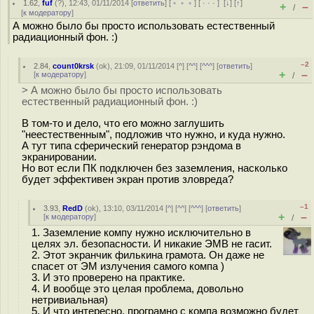
1.62
,
fuf
(
?
), 12:43, 01/11/2014 [
ответить
] [
﹢﹢﹢
] [
· · ·
]
[
↓
] [
↑
]
+
–
/
[
к модератору
]
А можно было бы просто использовать естественный
радиационный фон. :)
–2
2.84
,
count0krsk
(
ok
), 21:09, 01/11/2014 [
^
] [
^^
] [
^^^
] [
ответить
]
+
–
[
к модератору
]
/
> А можно было бы просто использовать
естественный радиационный фон. :)
В том-то и дело, что его можно заглушить
"неестественным", подложив что нужно, и куда нужно.
А тут типа сферический генератор рэндома в
экранировании.
Но вот если ПК подключен без заземления, насколько
будет эффективен экран против зловреда?
–1
3.93
,
RedD
(
ok
), 13:10, 03/11/2014 [
^
] [
^^
] [
^^^
] [
ответить
]
+
–
[
к модератору
]
/
1. Заземление компу нужно исключительно в
целях эл. безопасности. И никакие ЭМВ не гасит.
2. Этот экранчик филькина грамота. Он даже не
спасет от ЭМ излучения самого компа )
3. И это проверено на практике.
4. И вообще это целая проблема, довольно
нетривиальная)
5. И что интересно, програмно с компа возможно будет