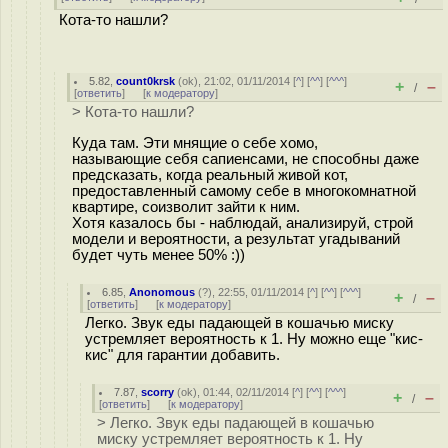
Кота-то нашли?
5.82
,
count0krsk
(
ok
), 21:02, 01/11/2014 [
^
] [
^^
] [
^^^
]
+
–
/
[
ответить
]
[
к модератору
]
> Кота-то нашли?
Куда там. Эти мнящие о себе хомо,
называющие себя сапиенсами, не способны даже
предсказать, когда реальный живой кот,
предоставленный самому себе в многокомнатной
квартире, соизволит зайти к ним.
Хотя казалось бы - наблюдай, анализируй, строй
модели и вероятности, а результат угадываний
будет чуть менее 50% :))
6.85
,
Anonomous
(
?
), 22:55, 01/11/2014 [
^
] [
^^
] [
^^^
]
+
–
/
[
ответить
]
[
к модератору
]
Легко. Звук еды падающей в кошачью миску
устремляет вероятность к 1. Ну можно еще "кис-
кис" для гарантии добавить.
7.87
,
scorry
(
ok
), 01:44, 02/11/2014 [
^
] [
^^
] [
^^^
]
+
–
/
[
ответить
]
[
к модератору
]
> Легко. Звук еды падающей в кошачью
миску устремляет вероятность к 1. Ну