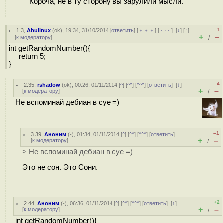
Короча, не в ту сторону вы зарулили мысли.
–1
1.3
,
Ahulinux
(
ok
), 19:34, 31/10/2014 [
ответить
] [
﹢﹢﹢
] [
· · ·
]
[
↓
] [
↑
]
+
–
[
к модератору
]
/
int getRandomNumber(){
return 5;
}
–4
2.35
,
rshadow
(
ok
), 00:26, 01/11/2014 [
^
] [
^^
] [
^^^
] [
ответить
]
[
↓
]
+
–
[
к модератору
]
/
Не вспоминай дебиан в суе =)
–1
3.39
,
Аноним
(
-
), 01:34, 01/11/2014 [
^
] [
^^
] [
^^^
] [
ответить
]
+
–
[
к модератору
]
/
> Не вспоминай дебиан в суе =)
Это не сон. Это Сони.
+2
2.44
,
Аноним
(
-
), 06:36, 01/11/2014 [
^
] [
^^
] [
^^^
] [
ответить
]
[
↑
]
+
–
[
к модератору
]
/
int getRandomNumber(){