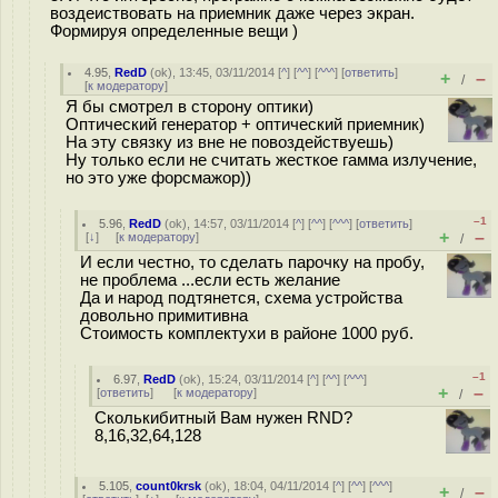
воздеиствовать на приемник даже через экран.
Формируя определенные вещи )
4.95
,
RedD
(
ok
), 13:45, 03/11/2014 [
^
] [
^^
] [
^^^
] [
ответить
]
+
–
/
[
к модератору
]
Я бы смотрел в сторону оптики)
Оптический генератор + оптический приемник)
На эту связку из вне не повоздействуешь)
Ну только если не считать жесткое гамма излучение,
но это уже форсмажор))
–1
5.96
,
RedD
(
ok
), 14:57, 03/11/2014 [
^
] [
^^
] [
^^^
] [
ответить
]
+
–
[
↓
] [
к модератору
]
/
И если честно, то сделать парочку на пробу,
не проблема ...если есть желание
Да и народ подтянется, схема устройства
довольно примитивна
Стоимость комплектухи в районе 1000 руб.
–1
6.97
,
RedD
(
ok
), 15:24, 03/11/2014 [
^
] [
^^
] [
^^^
]
+
–
[
ответить
]
[
к модератору
]
/
Сколькибитный Вам нужен RND?
8,16,32,64,128
5.105
,
count0krsk
(
ok
), 18:04, 04/11/2014 [
^
] [
^^
] [
^^^
]
+
–
/