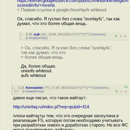
https://kernel.googlesource.com/pub/scm/linux/kernel/git/m
szeredi/vfs/+/overla
> Первая ссылка в google://overlayfs whiteout
Ок, спасибо. Я гуглил без слова "overlayfs", так как
думал, что это более общая вещь.
5.25
,
izyk
(
ok
), 19:06, 28/10/2014 [
^
] [
^^
] [
^^^
] [
ответить
]
+
–
/
[
к модератору
]
> Ок, спасибо. Я гуглил без слова "overlayfs",
так как думал, что это
> более общая вещь.
Да, более общая.
unionfs whiteout
aufs whiteout
+2
3.23
,
Konstantin
(
??
), 17:49, 28/10/2014 [
^
] [
^^
] [
^^^
] [
ответить
]
+
–
[
↑
] [
к модератору
]
/
давно еще писал, что такое вайтаут:
http://unixfaq.ru/index.pl?req=qs&id=414
плохи вайтауты тем, что это очередная загогулина в
реализации FS, которую потом необходимо учитывать
при разработках нового и доработках старого. Не все ФС
могут поддерживать вайтауты.