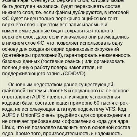
экземпляры OverlayFS. Верхний слой, который может
быть доступен на запись, будет перекрывать состав
нижнего слоя, т.е. если файлы дублируются, в итоговой
ФС будет виден только перекрывающийся контент
верхнего слоя. При этом все записываемые и
изменяемые данные будут сохраняться только в
верхнем слое, даже если изначально они размещались
в нижнем слое ФС, что позволяет использовать одну
основу для создания серии одинаковых окружений
(контейнеры приложений), гарантировать неизменность
базовых данных (гостевые сеансы) или организовать
полноценную работу поверх накопителя, не
поддерживающего запись (CD/DVD).
Основным недостатком ранее существующей
файловой системы UnionFS и созданного на её основе
ответвления AUFS является излишне усложнённая
кодовая база, составляющая примерно 60 тысяч строк
кода, не использующая штатную подсистему VFS. Код
AUFS и UnionFS очень трудоёмок для сопровождения и
не отвечает требованиям к оформлению кода для ядра
Linux, что не позволяло включить его в основной состав
ядра. Кроме того, производительность и надёжность