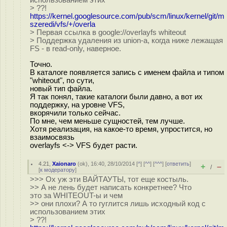
использованием этих
> ??!
https://kernel.googlesource.com/pub/scm/linux/kernel/git/m
szeredi/vfs/+/overla
> Первая ссылка в google://overlayfs whiteout
> Поддержка удаления из union-а, когда ниже лежащая
FS - в read-only, наверное.
Точно.
В каталоге появляется запись с именем файла и типом
"whiteout", по сути,
новый тип файла.
Я так понял, такие каталоги были давно, а вот их
поддержку, на уровне VFS,
вкорячили только сейчас.
По мне, чем меньше сущностей, тем лучше.
Хотя реализация, на какое-то время, упростится, но
взаимосвязь
overlayfs <-> VFS будет расти.
4.21
,
Xaionaro
(
ok
), 16:40, 28/10/2014 [
^
] [
^^
] [
^^^
] [
ответить
]
+
–
/
[
к модератору
]
>>> Ох уж эти ВАЙТАУТЫ, тот еще костыль.
>> А не лень будет написать конкретнее? Что
это за WHITEOUT-ы и чем
>> они плохи? А то гуглится лишь исходный код с
использованием этих
> ??!