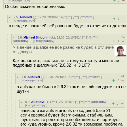
+
–
[
к модератору
]
/
Docker заживет новой жизнью.
2.5
,
Аноним
(
-
), 12:20, 28/10/2014 [
^
] [
^^
] [
^^^
] [
ответить
]
+
–
/
[
к модератору
]
в венде и шапке её всё равно не будет, в отличие от докера
+1
3.6
,
Michael Shigorin
(
ok
), 12:33, 28/10/2014 [
^
] [
^^
] [
^^^
]
+
–
[
ответить
]
[
к модератору
]
/
> в венде и шапке её всё равно не будет, в отличие
от докера
Как полагаете, сколько лет этому патчсету и много ли
подобных в шапочных "2.6.32" и "3.10"?
–1
4.8
,
Аноним
(
-
), 12:35, 28/10/2014 [
^
] [
^^
] [
^^^
] [
ответить
]
+
–
[
к модератору
]
/
а aufs как не было в 2.6.32 так и нет, nih-синдром это не
шутки
5.9
,
Аноним
(
-
), 12:41, 28/10/2014 [
^
] [
^^
] [
^^^
] [
ответить
]
+
–
/
[
к модератору
]
написали же aufs и unionfs по кодовой базе УГ
если оверлай будет безглючным, стабильным,
шустрым, то редхат при необходимости портирует
его куда угодно, кроме 2.6.32 тк возможна проблема