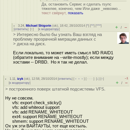
Да, остановить Сервис и сделать rsync
тяжелее, конечно, чем Или даже _невозмо...
текст свёрнут,
показать
3.24
,
Michael Shigorin
(
ok
), 18:42, 28/10/2014 [
^
] [
^^
] [
^^^
]
+
–
/
[
ответить
]
[
↑
] [
к модератору
]
> Интересно было бы узнать Ваш взгляд на
проблему прозрачной миграции данных с
> диска на диск.
Если локально, то может иметь смысл MD RAID1
(обратите внимание на --write-mostly); если между
хостами -- DRBD. Но я так не делал.
–1
1.11
,
izyk
(
ok
), 12:58, 28/10/2014 [
ответить
] [
﹢﹢﹢
] [
· · ·
]
[
↓
] [
↑
]
+
–
[
к модератору
]
/
> построенного поверх штатной подсистемы VFS.
Ну не совсем.
vfs: export check_sticky()
vfs: add whiteout support
vfs: add RENAME_WHITEOUT
ext4: support RENAME_WHITEOUT
shmem: support RENAME_WHITEOUT
Ох уж эти ВАЙТАУТЫ, тот еще костыль.