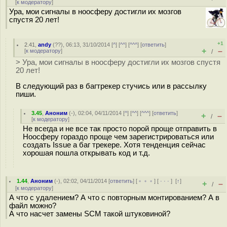
[
к модератору
]
Ура, мои сигналы в ноосферу достигли их мозгов
спустя 20 лет!
+1
2.41
,
andy
(
??
), 06:13, 31/10/2014 [
^
] [
^^
] [
^^^
] [
ответить
]
+
–
[
к модератору
]
/
> Ура, мои сигналы в ноосферу достигли их мозгов спустя
20 лет!
В следующий раз в багтрекер стучись или в рассылку
пиши.
3.45
,
Аноним
(
-
), 02:04, 04/11/2014 [
^
] [
^^
] [
^^^
] [
ответить
]
+
–
/
[
к модератору
]
Не всегда и не все так просто порой проще отправить в
Ноосферу гораздо проще чем зарегистрироваться или
создать Issue а баг трекере. Хотя тенденция сейчас
хорошая пошла открывать код и т.д.
1.44
,
Аноним
(
-
), 02:02, 04/11/2014 [
ответить
] [
﹢﹢﹢
] [
· · ·
]
[
↑
]
+
–
/
[
к модератору
]
А что с удалением? А что с повторным монтированием? А в
файл можно?
А что насчет замены SCM такой штуковиной?