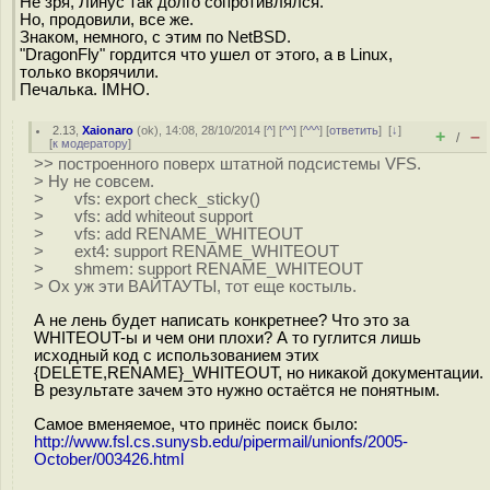
Не зря, Линус так долго сопротивлялся.
Но, продовили, все же.
Знаком, немного, с этим по NetBSD.
"DragonFly" гордится что ушел от этого, а в Linux,
только вкорячили.
Печалька. IMHO.
2.13
,
Xaionaro
(
ok
), 14:08, 28/10/2014 [
^
] [
^^
] [
^^^
] [
ответить
]
[
↓
]
+
–
/
[
к модератору
]
>> построенного поверх штатной подсистемы VFS.
> Ну не совсем.
> vfs: export check_sticky()
> vfs: add whiteout support
> vfs: add RENAME_WHITEOUT
> ext4: support RENAME_WHITEOUT
> shmem: support RENAME_WHITEOUT
> Ох уж эти ВАЙТАУТЫ, тот еще костыль.
А не лень будет написать конкретнее? Что это за
WHITEOUT-ы и чем они плохи? А то гуглится лишь
исходный код с использованием этих
{DELETE,RENAME}_WHITEOUT, но никакой документации.
В результате зачем это нужно остаётся не понятным.
Самое вменяемое, что принёс поиск было:
http://www.fsl.cs.sunysb.edu/pipermail/unionfs/2005-
October/003426.html