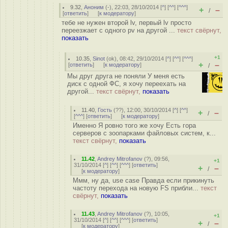
9.32
,
Аноним
(
-
), 22:03, 28/10/2014 [
^
] [
^^
] [
^^^
]
+
–
/
[
ответить
]
[
к модератору
]
тебе не нужен второй lv, первый lv просто
переезжает с одного pv на другой ...
текст свёрнут,
показать
+1
10.35
,
Sinot
(
ok
), 08:42, 29/10/2014 [
^
] [
^^
] [
^^^
]
+
–
[
ответить
]
[
к модератору
]
/
Мы друг друга не поняли У меня есть
диск с одной ФС, я хочу переехать на
другой...
текст свёрнут,
показать
11.40
,
Гость
(
??
), 12:00, 30/10/2014 [
^
] [
^^
]
+
–
/
[
^^^
] [
ответить
]
[
к модератору
]
Именно Я ровно того же хочу Есть гора
серверов с зоопарками файловых систем, к...
текст свёрнут,
показать
11.42
,
Andrey Mitrofanov
(
?
), 09:56,
+1
31/10/2014 [
^
] [
^^
] [
^^^
] [
ответить
]
+
–
/
[
к модератору
]
Ммм, ну да, use case Правда если прикинуть
частоту перехода на новую FS прибли...
текст
свёрнут,
показать
11.43
,
Andrey Mitrofanov
(
?
), 10:05,
+1
31/10/2014 [
^
] [
^^
] [
^^^
] [
ответить
]
+
–
/
[
к модератору
]