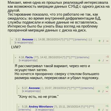
Михаил, меня одна из прошлых реализаций интересовала
как возможность миграции данных СУБД с одного диска на
другой.
Тестирование показало, что это работало не так, как
ожидалось: во время внутренней дефрагментации БД,
службы подвисали и новые данные не вставлялись.
Интересно было бы узнать Ваш взгляд на проблему
прозрачной миграции данных с диска на диск.
3.12
,
Аноним
(
-
), 14:08, 28/10/2014 [
^
] [
^^
] [
^^^
] [
ответить
]
[
↓
]
+
–
/
[
к модератору
]
LVM?
–1
4.16
,
Гость
(
??
), 14:42, 28/10/2014 [
^
] [
^^
] [
^^^
] [
ответить
]
+
–
[
к модератору
]
/
Я рассматривал такой вариант, через него и
осуществил затею.
Но хочется прозрачно: сверху стеклом большего
размера накрыл, перерисовал и убрал подложку.
+3
5.17
,
Аноним
(
-
), 15:07, 28/10/2014 [
^
] [
^^
] [
^^^
] [
ответить
]
+
–
[
к модератору
]
/
"Хочу есть, но не ртом."
+1
5.19
,
Andrey Mitrofanov
(
?
), 15:11, 28/10/2014 [
^
] [
^^
] [
^^^
]
+
–
[
ответить
]
[
к модератору
]
/