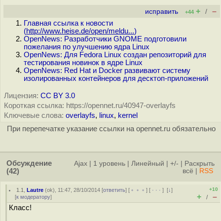
+
–
исправить
/
+44
Главная ссылка к новости
(
http://www.heise.de/open/meldu...
)
OpenNews: Разработчики GNOME подготовили
пожелания по улучшению ядра Linux
OpenNews: Для Fedora Linux создан репозиторий для
тестирования новинок в ядре Linux
OpenNews: Red Hat и Docker развивают систему
изолированных контейнеров для десктоп-приложений
Лицензия:
CC BY 3.0
Короткая ссылка: https://opennet.ru/40947-overlayfs
Ключевые слова:
overlayfs
,
linux
,
kernel
При перепечатке указание ссылки на opennet.ru обязательно
Обсуждение
Ajax
|
1 уровень
|
Линейный
|
+/-
|
Раскрыть
(42)
всё
|
RSS
+10
1.1
,
Lautre
(
ok
), 11:47, 28/10/2014 [
ответить
] [
﹢﹢﹢
] [
· · ·
]
[
↓
]
+
–
[
к модератору
]
/
Класс!