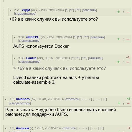
2.29
,
crypt
(
ok
), 21:38, 28/10/2014 [
^
] [
^^
] [
^^^
] [
ответить
]
+
–
/
[
к модератору
]
+6? а в каких случаях вы используете это?
3.31
,
uhbif19_
(
?
), 21:51, 28/10/2014 [
^
] [
^^
] [
^^^
] [
ответить
]
+
–
/
[
к модератору
]
AuFS используется Docker.
–1
3.36
,
Lautre
(
ok
), 09:16, 29/10/2014 [
^
] [
^^
] [
^^^
] [
ответить
]
+
–
[
к модератору
]
/
> +6? а в каких случаях вы используете это?
Livecd кальки работают на aufs + утилиты
calculate-assemble 3.
+2
1.2
,
Xaionaro
(
ok
), 11:48, 28/10/2014 [
ответить
] [
﹢﹢﹢
] [
· · ·
]
[
↑
]
+
–
[
к модератору
]
/
Рад слышать. Неудобно было использовать внешний
patchset для поддержки AUFS.
–1
1.3
,
Аноним
(
-
), 12:07, 28/10/2014 [
ответить
] [
﹢﹢﹢
] [
· · ·
]
[
↓
]