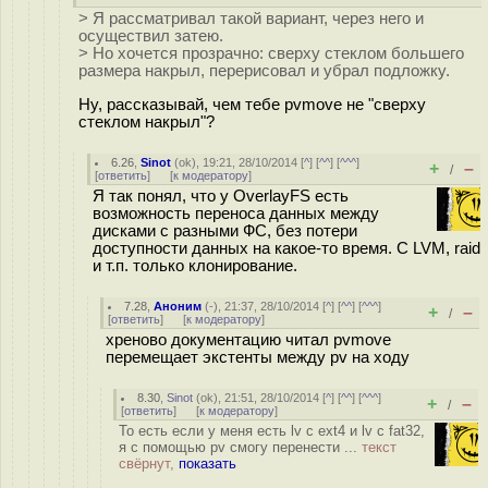
> Я рассматривал такой вариант, через него и
осуществил затею.
> Но хочется прозрачно: сверху стеклом большего
размера накрыл, перерисовал и убрал подложку.
Ну, рассказывай, чем тебе pvmove не "сверху
стеклом накрыл"?
6.26
,
Sinot
(
ok
), 19:21, 28/10/2014 [
^
] [
^^
] [
^^^
]
+
–
/
[
ответить
]
[
к модератору
]
Я так понял, что у OverlayFS есть
возможность переноса данных между
дисками с разными ФС, без потери
доступности данных на какое-то время. С LVM, raid
и т.п. только клонирование.
7.28
,
Аноним
(
-
), 21:37, 28/10/2014 [
^
] [
^^
] [
^^^
]
+
–
/
[
ответить
]
[
к модератору
]
хреново документацию читал pvmove
перемещает экстенты между pv на ходу
8.30
,
Sinot
(
ok
), 21:51, 28/10/2014 [
^
] [
^^
] [
^^^
]
+
–
/
[
ответить
]
[
к модератору
]
То есть если у меня есть lv с ext4 и lv с fat32,
я с помощью pv смогу перенести ...
текст
свёрнут,
показать