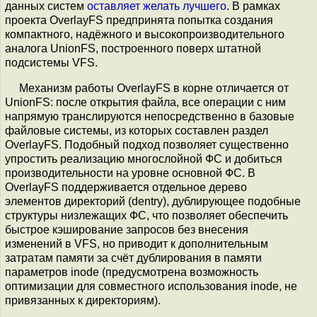
данных систем
оставляет желать лучшего
. В рамках
проекта OverlayFS предпринята попытка создания
компактного, надёжного и высокопроизводительного
аналога UnionFS, построенного поверх штатной
подсистемы VFS.
Механизм работы OverlayFS в корне отличается от
UnionFS: после открытия файла, все операции с ним
напрямую транслируются непосредственно в базовые
файловые системы, из которых составлен раздел
OverlayFS. Подобный подход позволяет существенно
упростить реализацию многослойной ФС и добиться
производительности на уровне основной ФС. В
OverlayFS поддерживается отдельное дерево
элементов директорий (dentry), дублирующее подобные
структуры низлежащих ФС, что позволяет обеспечить
быстрое кэширование запросов без внесения
изменений в VFS, но приводит к дополнительным
затратам памяти за счёт дублирования в памяти
параметров inode (предусмотрена возможность
оптимизации для совместного использования inode, не
привязанных к директориям).