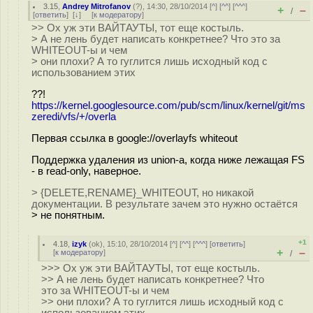
3.15
,
Andrey Mitrofanov
(
?
), 14:30, 28/10/2014 [
^
] [
^^
] [
^^^
]
+
–
/
[
ответить
]
[
↓
] [
к модератору
]
>> Ох уж эти ВАЙТАУТЫ, тот еще костыль.
> А не лень будет написать конкретнее? Что это за
WHITEOUT-ы и чем
> они плохи? А то гуглится лишь исходный код с
использованием этих
??!
https://kernel.googlesource.com/pub/scm/linux/kernel/git/ms
zeredi/vfs/+/overla
Первая ссылка в google://overlayfs whiteout
Поддержка удаления из union-а, когда ниже лежащая FS
- в read-only, наверное.
> {DELETE,RENAME}_WHITEOUT, но никакой
документации. В результате зачем это нужно остаётся
> не понятным.
+1
4.18
,
izyk
(
ok
), 15:10, 28/10/2014 [
^
] [
^^
] [
^^^
] [
ответить
]
+
–
[
к модератору
]
/
>>> Ох уж эти ВАЙТАУТЫ, тот еще костыль.
>> А не лень будет написать конкретнее? Что
это за WHITEOUT-ы и чем
>> они плохи? А то гуглится лишь исходный код с