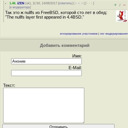
1.46
,
iZEN
(
ok
), 11:50, 14/08/2017 [
ответить
] [
﹢﹢﹢
] [
· · ·
]
+
–
/
[
к модератору
]
Так это ж nullfs из FreeBSD, которой сто лет в обед:
"The nullfs layer first appeared in 4.4BSD."
игнорирование участников
|
лог модерирования
Добавить комментарий
Имя:
E-Mail:
Текст: