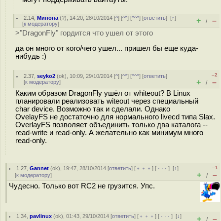
2.14
,
Минона
(
?
), 14:20, 28/10/2014 [
^
] [
^^
] [
^^^
] [
ответить
]
[
↑
]
+
–
/
[
к модератору
]
>"DragonFly" гордится что ушел от этого
да он много от кого/чего ушел... пришел бы еще куда-
нибудь :)
–2
2.37
,
seyko2
(
ok
), 10:09, 29/10/2014 [
^
] [
^^
] [
^^^
] [
ответить
]
+
–
[
к модератору
]
/
Каким образом DragonFly ушёл от whiteout? В Linux
планировали реализовать witeout через специальный
char device. Возможно так и сделали. Однако
OvelayFS не достаточно для нормального livecd типа Slax.
OverlayFS позволяет объединить только два каталога --
read-write и read-only. А желательно как минимум много
read-only.
–1
1.27
,
Gannet
(
ok
), 19:47, 28/10/2014 [
ответить
] [
﹢﹢﹢
] [
· · ·
]
[
↑
]
+
–
[
к модератору
]
/
Чудесно. Только вот RC2 не грузится. Упс.
1.34
,
pavlinux
(
ok
), 01:43, 29/10/2014 [
ответить
] [
﹢﹢﹢
] [
· · ·
]
[
↓
]
+
–
/