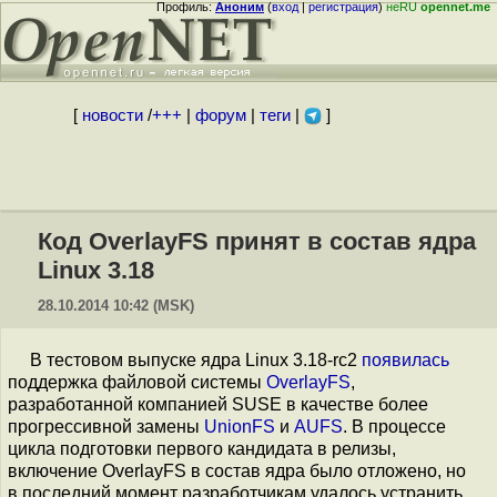
Профиль:
Аноним
(
вход
|
регистрация
)
неRU
opennet.me
[
новости
/
+++
|
форум
|
теги
|
]
Код OverlayFS принят в состав ядра
Linux 3.18
28.10.2014 10:42 (MSK)
В тестовом выпуске ядра Linux 3.18-rc2
появилась
поддержка файловой системы
OverlayFS
,
разработанной компанией SUSE в качестве более
прогрессивной замены
UnionFS
и
AUFS
. В процессе
цикла подготовки первого кандидата в релизы,
включение OverlayFS в состав ядра было отложено, но
в последний момент разработчикам удалось устранить