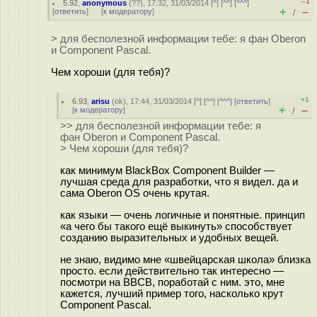
–1
5.92
,
anonymous
(
??
), 17:32, 31/03/2014 [
^
] [
^^
] [
^^^
]
+
–
[
ответить
]
[
к модератору
]
/
> для бесполезной информации тебе: я фан Oberon
и Component Pascal.
Чем хороши (для тебя)?
+1
6.93
,
arisu
(
ok
), 17:44, 31/03/2014 [
^
] [
^^
] [
^^^
] [
ответить
]
+
–
[
к модератору
]
/
>> для бесполезной информации тебе: я
фан Oberon и Component Pascal.
> Чем хороши (для тебя)?
как минимум BlackBox Component Builder —
лучшая среда для разработки, что я видел. да и
сама Oberon OS очень крутая.
как языки — очень логичные и понятные. принцип
«а чего бы такого ещё выкинуть» способствует
созданию выразительных и удобных вещей.
не знаю, видимо мне «швейцарская школа» близка
просто. если действительно так интересно —
посмотри на BBCB, поработай с ним. это, мне
кажется, лучший пример того, насколько крут
Component Pascal.