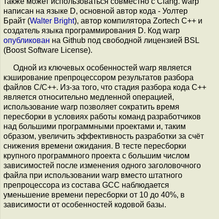
также может использоваться совместно с Clang. warp
написан на языке D, основной автор кода - Уолтер
Брайт (
Walter Bright
), автор компилятора Zortech C++ и
создатель языка программирования D. Код warp
опубликован
на Github под свободной лицензией BSL
(Boost Software License).
Одной из ключевых особенностей warp является
кэширование препроцессором результатов разбора
файлов С/C++. Из-за того, что стадия разбора кода С++
является относительно медленной операцией,
использование warp позволяет сократить время
пересборки в условиях работы команд разработчиков
над большими программными проектами и, таким
образом, увеличить эффективность разработки за счёт
снижения времени ожидания. В тесте пересборки
крупного программного проекта с большим числом
зависимостей после изменения одного заголовочного
файла при использовании warp вместо штатного
препроцессора из состава GCC наблюдается
уменьшение времени пересборки от 10 до 40%, в
зависимости от особенностей кодовой базы.