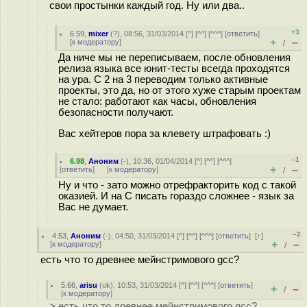
свои простынки каждый год. Ну или два..
+3
6.59
,
mixer
(
?
), 08:56, 31/03/2014 [
^
] [
^^
] [
^^^
] [
ответить
]
+
–
[
к модератору
]
/
Да ниче мы не переписываем, после обновления
релиза языка все юнит-тесты всегда проходятся
на ура. С 2 на 3 переводим только активные
проекты, это да, но от этого хуже старым проектам
не стало: работают как часы, обновления
безопасности получают.
Вас хейтеров пора за клевету штрафовать :)
–1
6.98
,
Аноним
(
-
), 10:36, 01/04/2014 [
^
] [
^^
] [
^^^
]
+
–
[
ответить
]
[
к модератору
]
/
Ну и что - зато можно отрефракторить код с такой
оказией. И на С писать гораздо сложнее - язык за
Вас не думает.
–2
4.53
,
Аноним
(
-
), 04:50, 31/03/2014 [
^
] [
^^
] [
^^^
] [
ответить
]
[
↑
]
+
–
[
к модератору
]
/
есть что то древнее мейнстримового gcc?
5.66
,
arisu
(
ok
), 10:53, 31/03/2014 [
^
] [
^^
] [
^^^
] [
ответить
]
+
–
/
[
к модератору
]
> есть что то древнее мейнстримового gcc?