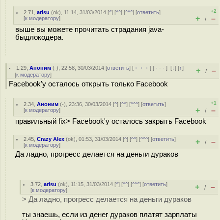
+2
2.71
,
arisu
(
ok
), 11:14, 31/03/2014 [
^
] [
^^
] [
^^^
] [
ответить
]
+
–
[
к модератору
]
/
выше вы можете прочитать страдания java-
быдлокодера.
1.29
,
Аноним
(
-
), 22:58, 30/03/2014 [
ответить
] [
﹢﹢﹢
] [
· · ·
]
[
↓
] [
↑
]
+
–
/
[
к модератору
]
Facebook'у осталось открыть только Facebook
+1
2.34
,
Аноним
(
-
), 23:36, 30/03/2014 [
^
] [
^^
] [
^^^
] [
ответить
]
+
–
[
к модератору
]
/
правильный fix> Facebook'у осталось закрыть Facebook
2.45
,
Crazy Alex
(
ok
), 01:53, 31/03/2014 [
^
] [
^^
] [
^^^
] [
ответить
]
+
–
/
[
к модератору
]
Да ладно, прогресс делается на деньги дураков
3.72
,
arisu
(
ok
), 11:15, 31/03/2014 [
^
] [
^^
] [
^^^
] [
ответить
]
+
–
/
[
к модератору
]
> Да ладно, прогресс делается на деньги дураков
ты знаешь, если из денег дураков платят зарплаты