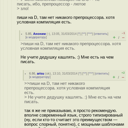
писать, ибо, препроцессор - лютое
> зло!
пиши на D, там нет никакого препроцессора. хотя
условная компиляция есть.
–1
5.85
,
Аноним
(
-
), 13:05, 31/03/2014 [
^
] [
^^
] [
^^^
] [
ответить
]
+
–
[
к модератору
]
/
>пиши на D, там нет никакого препроцессора. хотя
условная компиляция есть.
Не учите дедушку кашлять. :) Мне есть на чем
писать.
+2
6.86
,
arisu
(
ok
), 13:10, 31/03/2014 [
^
] [
^^
] [
^^^
] [
ответить
]
+
–
[
к модератору
]
/
>>пиши на D, там нет никакого
препроцессора. хотя условная компиляция
есть.
> Не учите дедушку кашлять. :) Мне есть на чем
писать.
так я же не приказываю, я просто рекомендую.
вполне современный язык, строго типизированый
(ну, если кто-то считает это преимуществом —
вопрос спорный, понятно), с мощными шаблонами