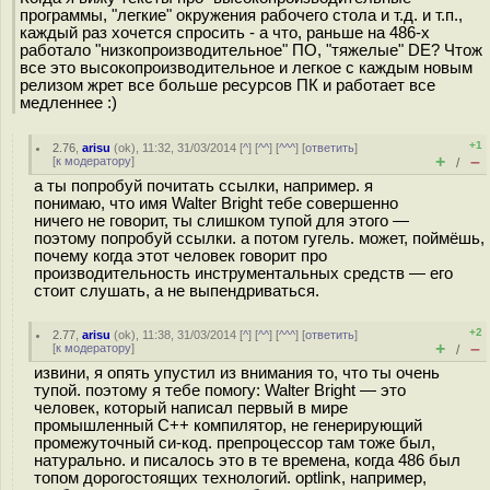
программы, "легкие" окружения рабочего стола и т.д. и т.п.,
каждый раз хочется спросить - а что, раньше на 486-х
работало "низкопроизводительное" ПО, "тяжелые" DE? Чтож
все это высокопроизводительное и легкое с каждым новым
релизом жрет все больше ресурсов ПК и работает все
медленнее :)
+1
2.76
,
arisu
(
ok
), 11:32, 31/03/2014 [
^
] [
^^
] [
^^^
] [
ответить
]
+
–
[
к модератору
]
/
а ты попробуй почитать ссылки, например. я
понимаю, что имя Walter Bright тебе совершенно
ничего не говорит, ты слишком тупой для этого —
поэтому попробуй ссылки. а потом гугель. может, поймёшь,
почему когда этот человек говорит про
производительность инструментальных средств — его
стоит слушать, а не выпендриваться.
+2
2.77
,
arisu
(
ok
), 11:38, 31/03/2014 [
^
] [
^^
] [
^^^
] [
ответить
]
+
–
[
к модератору
]
/
извини, я опять упустил из внимания то, что ты очень
тупой. поэтому я тебе помогу: Walter Bright — это
человек, который написал первый в мире
промышленный C++ компилятор, не генерирующий
промежуточный си-код. препроцессор там тоже был,
натурально. и писалось это в те времена, когда 486 был
топом дорогостоящих технологий. optlink, например,