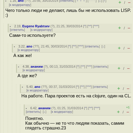
1.16
,
ano
(
??
), 20:56, 30/03/2014 [
ответить
] [
﹢﹢﹢
] [
· · ·
]
[
↓
] [
↑
]
+
–
/
[
к модератору
]
Чего только люди не делают, лишь бы не использовать LISP.
:)
2.19
,
Eugene Ryabtsev
(
?
), 21:25, 30/03/2014 [
^
] [
^^
] [
^^^
]
+
–
/
[
ответить
]
[
к модератору
]
Сами-то используете?
3.22
,
ano
(
??
), 21:45, 30/03/2014 [
^
] [
^^
] [
^^^
] [
ответить
]
[
↓
]
+
–
/
[
к модератору
]
А как же!
4.38
,
ананим
(
?
), 00:13, 31/03/2014 [
^
] [
^^
] [
^^^
] [
ответить
]
+
–
/
[
к модератору
]
А где же?
5.40
,
ano
(
??
), 00:37, 31/03/2014 [
^
] [
^^
] [
^^^
] [
ответить
]
+
–
/
[
к модератору
]
На работе. Пара проектов есть на clojure, один на CL.
+1
6.42
,
ананим
(
?
), 01:25, 31/03/2014 [
^
] [
^^
] [
^^^
]
+
–
[
ответить
]
[
↓
] [
к модератору
]
/
Понятно.
Как обычно — не то что людям показать, самим
глядеть страшно.23