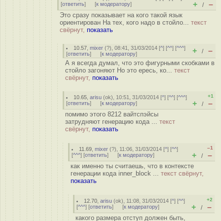
+
–
[
ответить
]
[
к модератору
]
/
Это сразу показывает на кого такой язык
ориентирован На тех, кого надо в стойло...
текст
свёрнут,
показать
10.57
,
mixer
(
?
), 08:41, 31/03/2014 [
^
] [
^^
] [
^^^
]
+
–
/
[
ответить
]
[
к модератору
]
А я всегда думал, что это фигурными скобками в
стойло загоняют Но это ересь, ко...
текст
свёрнут,
показать
+1
10.65
,
arisu
(
ok
), 10:51, 31/03/2014 [
^
] [
^^
] [
^^^
]
+
–
[
ответить
]
[
к модератору
]
/
помимо этого 8212 вайтспэйсы
затрудняют генерацию кода ...
текст
свёрнут,
показать
–1
11.69
,
mixer
(
?
), 11:06, 31/03/2014 [
^
] [
^^
]
+
–
[
^^^
] [
ответить
]
[
к модератору
]
/
как именно ты считаешь, что в контексте
генерации кода inner_block ...
текст свёрнут,
показать
+2
12.70
,
arisu
(
ok
), 11:08, 31/03/2014 [
^
] [
^^
]
+
–
[
^^^
] [
ответить
]
[
к модератору
]
/
какого размера отступ должен быть,