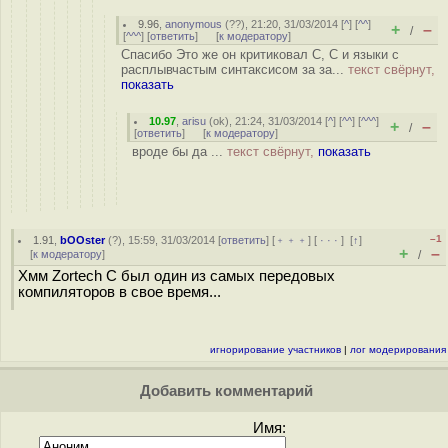
9.96
,
anonymous
(
??
), 21:20, 31/03/2014 [
^
] [
^^
]
+
–
/
[
^^^
] [
ответить
]
[
к модератору
]
Спасибо Это же он критиковал С, С и языки с
расплывчастым синтаксисом за за...
текст свёрнут,
показать
10.97
,
arisu
(
ok
), 21:24, 31/03/2014 [
^
] [
^^
] [
^^^
]
+
–
/
[
ответить
]
[
к модератору
]
вроде бы да ...
текст свёрнут,
показать
–1
1.91
,
bOOster
(
?
), 15:59, 31/03/2014 [
ответить
] [
﹢﹢﹢
] [
· · ·
]
[
↑
]
+
–
[
к модератору
]
/
Хмм Zortech С был один из самых передовых
компиляторов в свое время...
игнорирование участников
|
лог модерирования
Добавить комментарий
Имя: