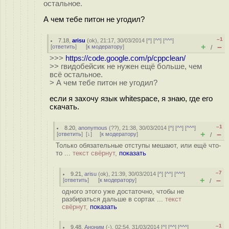
остальное.
А чем тебе питон не угодил?
–1
7.18
,
arisu
(
ok
), 21:17, 30/03/2014 [
^
] [
^^
] [
^^^
]
+
–
[
ответить
]
[
к модератору
]
/
>>>
https://code.google.com/p/cppclean/
>> гвидобейсик не нужен ещё больше, чем
всё остальное.
> А чем тебе питон не угодил?
если я захочу язык whitespace, я знаю, где его
скачать.
–1
8.20
,
anonymous
(
??
), 21:38, 30/03/2014 [
^
] [
^^
] [
^^^
]
+
–
[
ответить
]
[
↓
] [
к модератору
]
/
Только обязательные отступы мешают, или ещё что-
то ...
текст свёрнут,
показать
–7
9.21
,
arisu
(
ok
), 21:39, 30/03/2014 [
^
] [
^^
] [
^^^
]
+
–
[
ответить
]
[
к модератору
]
/
одного этого уже достаточно, чтобы не
разбираться дальше в сортах ...
текст
свёрнут,
показать
–1
9.48
,
Аноним
(
-
), 02:54, 31/03/2014 [
^
] [
^^
] [
^^^
]