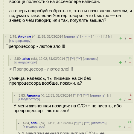
вообще полностью на ассемблере написан.
а теперь попробуй собрать то, что ты называешь мозгом, и
подумать таки: если Уолтер говорит, что быстро — он
знает, о чём говорит, или так, погулять вышел?
1.78
,
Аноним
(
-
), 11:55, 31/03/2014 [
ответить
] [
﹢﹢﹢
] [
· · ·
]
[
↓
] [
↑
]
+
–
/
[
к модератору
]
Препроцессор - лютое зло!!!!
+1
2.80
,
arisu
(
ok
), 12:02, 31/03/2014 [
^
] [
^^
] [
^^^
] [
ответить
]
+
–
[
к модератору
]
/
> Препроцессор - лютое зло!!!!
умница. надеюсь, ты пишешь на си без
препроцессора вообще. покажи, а?
–1
3.83
,
Аноним
(
-
), 12:53, 31/03/2014 [
^
] [
^^
] [
^^^
] [
ответить
]
[
↓
]
+
–
[
к модератору
]
/
У меня жизненная позиция: на С/С++ не писать, ибо,
препроцессор - лютое зло!
+1
4.84
,
arisu
(
ok
), 13:03, 31/03/2014 [
^
] [
^^
] [
^^^
] [
ответить
]
+
–
[
к модератору
]
/
> У меня жизненная позиция: на С/С++ не