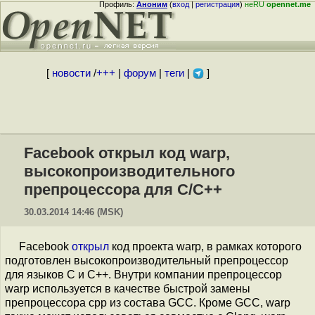
Профиль:
Аноним
(
вход
|
регистрация
)
неRU
opennet.me
[
новости
/
+++
|
форум
|
теги
|
]
Facebook открыл код warp,
высокопроизводительного
препроцессора для C/C++
30.03.2014 14:46 (MSK)
Facebook
открыл
код проекта warp, в рамках которого
подготовлен высокопроизводительный препроцессор
для языков C и C++. Внутри компании препроцессор
warp используется в качестве быстрой замены
препроцессора cpp из состава GCC. Кроме GCC, warp