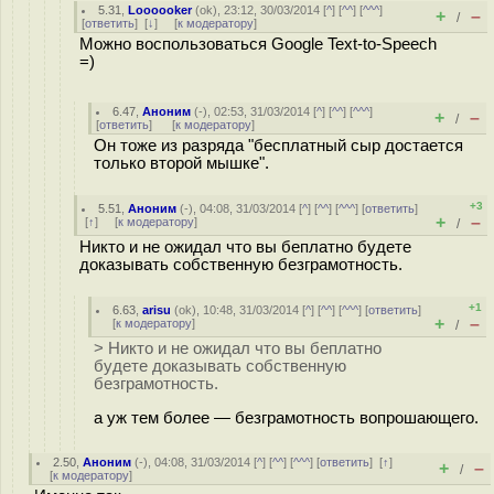
5.31
,
Loooooker
(
ok
), 23:12, 30/03/2014 [
^
] [
^^
] [
^^^
]
+
–
/
[
ответить
]
[
↓
] [
к модератору
]
Можно воспользоваться Google Text-to-Speech
=)
6.47
,
Аноним
(
-
), 02:53, 31/03/2014 [
^
] [
^^
] [
^^^
]
+
–
/
[
ответить
]
[
к модератору
]
Он тоже из разряда "бесплатный сыр достается
только второй мышке".
+3
5.51
,
Аноним
(
-
), 04:08, 31/03/2014 [
^
] [
^^
] [
^^^
] [
ответить
]
+
–
[
↑
] [
к модератору
]
/
Никто и не ожидал что вы беплатно будете
доказывать собственную безграмотность.
+1
6.63
,
arisu
(
ok
), 10:48, 31/03/2014 [
^
] [
^^
] [
^^^
] [
ответить
]
+
–
[
к модератору
]
/
> Никто и не ожидал что вы беплатно
будете доказывать собственную
безграмотность.
а уж тем более — безграмотность вопрошающего.
2.50
,
Аноним
(
-
), 04:08, 31/03/2014 [
^
] [
^^
] [
^^^
] [
ответить
]
[
↑
]
+
–
/
[
к модератору
]