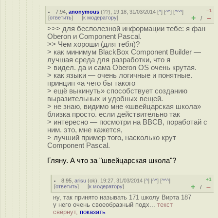
–1
7.94
,
anonymous
(
??
), 19:18, 31/03/2014 [
^
] [
^^
] [
^^^
]
+
–
[
ответить
]
[
к модератору
]
/
>>> для бесполезной информации тебе: я фан
Oberon и Component Pascal.
>> Чем хороши (для тебя)?
> как минимум BlackBox Component Builder —
лучшая среда для разработки, что я
> видел. да и сама Oberon OS очень крутая.
> как языки — очень логичные и понятные.
принцип «а чего бы такого
> ещё выкинуть» способствует созданию
выразительных и удобных вещей.
> не знаю, видимо мне «швейцарская школа»
близка просто. если действительно так
> интересно — посмотри на BBCB, поработай с
ним. это, мне кажется,
> лучший пример того, насколько крут
Component Pascal.
Гляну. А что за "швейцарская школа"?
+1
8.95
,
arisu
(
ok
), 19:27, 31/03/2014 [
^
] [
^^
] [
^^^
]
+
–
[
ответить
]
[
к модератору
]
/
ну, так принято называть 171 школу Вирта 187
у него очень своеобразный подх...
текст
свёрнут,
показать