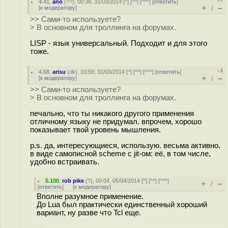
+7
4.41
,
ano
(
??
), 00:38, 31/03/2014 [
^
] [
^^
] [
^^^
] [
ответить
]
+
–
[
к модератору
]
/
>> Сами-то используете?
> В основном для троллинга на форумах.
LISP - язык универсальный. Подходит и для этого
тоже.
–1
4.68
,
arisu
(
ok
), 10:59, 31/03/2014 [
^
] [
^^
] [
^^^
] [
ответить
]
+
–
[
к модератору
]
/
>> Сами-то используете?
> В основном для троллинга на форумах.
печально, что ты никакого другого применения
отличному языку не придумал. впрочем, хорошо
показывает твой уровень мышления.
p.s. да, интересующиеся, использую. весьма активно.
в виде самописной scheme с jit-ом: её, в том числе,
удобно встраивать.
5.100
,
rob pike
(
?
), 00:04, 05/04/2014 [
^
] [
^^
] [
^^^
]
+
–
/
[
ответить
]
[
к модератору
]
Вполне разумное применение.
До Lua был практически единственный хороший
вариант, ну разве что Tcl еще.