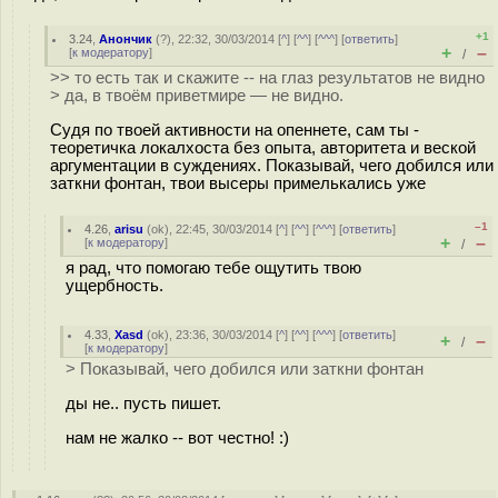
+1
3.24
,
Анончик
(
?
), 22:32, 30/03/2014 [
^
] [
^^
] [
^^^
] [
ответить
]
+
–
[
к модератору
]
/
>> то есть так и скажите -- на глаз результатов не видно
> да, в твоём приветмире — не видно.
Судя по твоей активности на опеннете, сам ты -
теоретичка локалхоста без опыта, авторитета и веской
аргументации в суждениях. Показывай, чего добился или
заткни фонтан, твои высеры примелькались уже
–1
4.26
,
arisu
(
ok
), 22:45, 30/03/2014 [
^
] [
^^
] [
^^^
] [
ответить
]
+
–
[
к модератору
]
/
я рад, что помогаю тебе ощутить твою
ущербность.
4.33
,
Xasd
(
ok
), 23:36, 30/03/2014 [
^
] [
^^
] [
^^^
] [
ответить
]
+
–
/
[
к модератору
]
> Показывай, чего добился или заткни фонтан
ды не.. пусть пишет.
нам не жалко -- вот честно! :)