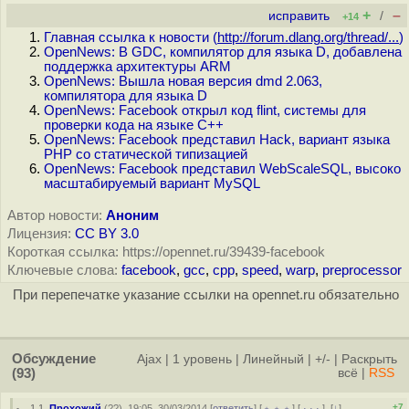
+
–
исправить
/
+14
Главная ссылка к новости (
http://forum.dlang.org/thread/...
)
OpenNews: В GDC, компилятор для языка D, добавлена
поддержка архитектуры ARM
OpenNews: Вышла новая версия dmd 2.063,
компилятора для языка D
OpenNews: Facebook открыл код flint, системы для
проверки кода на языке C++
OpenNews: Facebook представил Hack, вариант языка
PHP со статической типизацией
OpenNews: Facebook представил WebScaleSQL, высоко
масштабируемый вариант MySQL
Автор новости:
Аноним
Лицензия:
CC BY 3.0
Короткая ссылка: https://opennet.ru/39439-facebook
Ключевые слова:
facebook
,
gcc
,
cpp
,
speed
,
warp
,
preprocessor
При перепечатке указание ссылки на opennet.ru обязательно
Обсуждение
Ajax
|
1 уровень
|
Линейный
|
+/-
|
Раскрыть
(93)
всё
|
RSS
+7
1.1
,
Прохожий
(
??
), 19:05, 30/03/2014 [
ответить
] [
﹢﹢﹢
] [
· · ·
]
[
↓
]