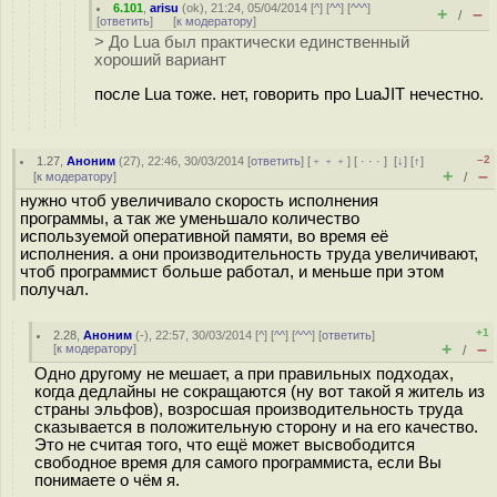
6.101
,
arisu
(
ok
), 21:24, 05/04/2014 [
^
] [
^^
] [
^^^
]
+
–
/
[
ответить
]
[
к модератору
]
> До Lua был практически единственный
хороший вариант
после Lua тоже. нет, говорить про LuaJIT нечестно.
–2
1.27
,
Аноним
(
27
), 22:46, 30/03/2014 [
ответить
] [
﹢﹢﹢
] [
· · ·
]
[
↓
] [
↑
]
+
–
[
к модератору
]
/
нужно чтоб увеличивало скорость исполнения
программы, а так же уменьшало количество
используемой оперативной памяти, во время её
исполнения. а они производительность труда увеличивают,
чтоб программист больше работал, и меньше при этом
получал.
+1
2.28
,
Аноним
(
-
), 22:57, 30/03/2014 [
^
] [
^^
] [
^^^
] [
ответить
]
+
–
[
к модератору
]
/
Одно другому не мешает, а при правильных подходах,
когда дедлайны не сокращаются (ну вот такой я житель из
страны эльфов), возросшая производительность труда
сказывается в положительную сторону и на его качество.
Это не считая того, что ещё может высвободится
свободное время для самого программиста, если Вы
понимаете о чём я.