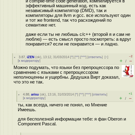
и compile-time code generation, компилируется в
эффективный машинный код. есть как
независимый компилятор (DMD), так и
компиляторы для llvm и gcc. все используют один
и тот же frontend, так что расхождений по
семантике нет.
даже если ты не любишь c/c++ (второй я и сам не
люблю) — есть смысл просто посмотреть: а вдруг
понравится? если не понравится — и ладно.
–2
3.87
,
iZEN
(
ok
), 13:12, 31/03/2014 [
^
] [
^^
] [
^^^
] [
ответить
]
[
↑
]
+
–
[
к модератору
]
/
Можно подумать, что языки без препроцессора по
сравнению с языками с препроцессором
неполноценны и ущербны. Дедушка Вирт доказал,
что это не так.
+1
4.88
,
arisu
(
ok
), 13:16, 31/03/2014 [
^
] [
^^
] [
^^^
] [
ответить
]
+
–
[
к модератору
]
/
ты, как всегда, ничего не понял, но Мнение
Имеешь.
для бесполезной информации тебе: я фан Oberon и
Component Pascal.