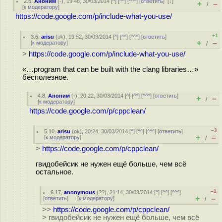
2.5
,
Аноним
(
-
), 19:48, 30/03/2014 [
^
] [
^^
] [
^^^
] [
ответить
]
[
↓
]
+
–
/
[
к модератору
]
https://code.google.com/p/include-what-you-use/
+1
3.6
,
arisu
(
ok
), 19:52, 30/03/2014 [
^
] [
^^
] [
^^^
] [
ответить
]
+
–
[
к модератору
]
/
>
https://code.google.com/p/include-what-you-use/
«…program that can be built with the clang libraries…»
бесполезное.
4.8
,
Аноним
(
-
), 20:22, 30/03/2014 [
^
] [
^^
] [
^^^
] [
ответить
]
+
–
/
[
к модератору
]
https://code.google.com/p/cppclean/
–3
5.10
,
arisu
(
ok
), 20:24, 30/03/2014 [
^
] [
^^
] [
^^^
] [
ответить
]
+
–
[
к модератору
]
/
>
https://code.google.com/p/cppclean/
гвидобейсик не нужен ещё больше, чем всё
остальное.
–1
6.17
,
anonymous
(
??
), 21:14, 30/03/2014 [
^
] [
^^
] [
^^^
]
+
–
[
ответить
]
[
к модератору
]
/
>>
https://code.google.com/p/cppclean/
> гвидобейсик не нужен ещё больше, чем всё