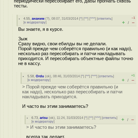
периодически пересобирает его, дабы прогнать сквозь
тесты.
–1
4.55
,
ананим
(
?
), 08:07, 31/03/2014 [
^
] [
^^
] [
^^^
] [
ответить
]
+
–
[
к модератору
]
/
Вы знаете, я в курсе.
Зыж
Сразу видно, свои ебилды вы не делали.
Порой прежде чем соберётся правильно (и как надо),
несколько раз пересобирать и патчи накладывать
приходится. И пересобирать объектные файлы точно
не в кассу.
+1
5.58
,
Ordu
(
ok
), 08:46, 31/03/2014 [
^
] [
^^
] [
^^^
] [
ответить
]
+
–
[
к модератору
]
/
> Порой прежде чем соберётся правильно (и
как надо), несколько раз пересобирать и патчи
накладывать приходится.
И часто вы этим занимаетесь?
6.73
,
arisu
(
ok
), 11:24, 31/03/2014 [
^
] [
^^
] [
^^^
] [
ответить
]
+
–
/
[
к модератору
]
> И часто вы этим занимаетесь?
всегда так делает.