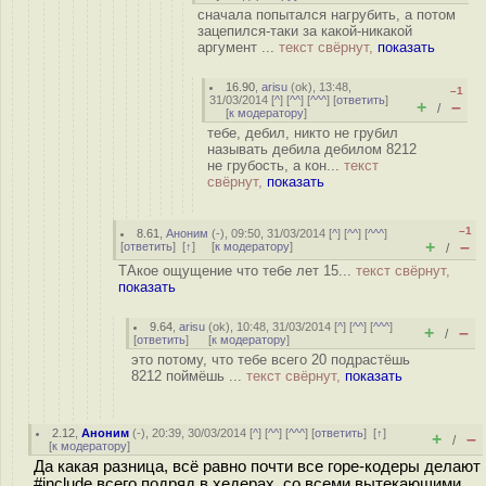
сначала попытался нагрубить, а потом
зацепился-таки за какой-никакой
аргумент ...
текст свёрнут,
показать
16.90
,
arisu
(
ok
), 13:48,
–1
31/03/2014 [
^
] [
^^
] [
^^^
] [
ответить
]
+
–
/
[
к модератору
]
тебе, дебил, никто не грубил
называть дебила дебилом 8212
не грубость, а кон...
текст
свёрнут,
показать
–1
8.61
,
Аноним
(
-
), 09:50, 31/03/2014 [
^
] [
^^
] [
^^^
]
+
–
[
ответить
]
[
↑
] [
к модератору
]
/
ТАкое ощущение что тебе лет 15...
текст свёрнут,
показать
9.64
,
arisu
(
ok
), 10:48, 31/03/2014 [
^
] [
^^
] [
^^^
]
+
–
/
[
ответить
]
[
к модератору
]
это потому, что тебе всего 20 подрастёшь
8212 поймёшь ...
текст свёрнут,
показать
2.12
,
Аноним
(
-
), 20:39, 30/03/2014 [
^
] [
^^
] [
^^^
] [
ответить
]
[
↑
]
+
–
/
[
к модератору
]
Да какая разница, всё равно почти все горе-кодеры делают
#include всего подряд в хедерах, со всеми вытекающими...