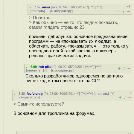
+1
7.67
,
arisu
(
ok
), 10:56, 31/03/2014 [
^
] [
^^
] [
^^^
]
+
–
[
ответить
]
[
к модератору
]
/
> Понятно.
> Как обычно — не то что людям показать,
самим глядеть страшно.23
прикинь, дебилушка: основное предназначение
программ — не «показывать их людям», а
облегчать работу. «показывать» — это только у
преподавателей такой заскок. а инженеры
решают практические задачи.
6.99
,
rob pike
(
?
), 00:00, 05/04/2014 [
^
] [
^^
] [
^^^
]
+
–
/
[
ответить
]
[
↑
] [
к модератору
]
Сколько разработчиков одновременно активно
пишет код в том проекте что на CL?
+9
3.30
,
fevfvrvrdg
(
?
), 23:06, 30/03/2014 [
^
] [
^^
] [
^^^
] [
ответить
]
[
↑
]
+
–
[
к модератору
]
/
> Сами-то используете?
В основном для троллинга на форумах.