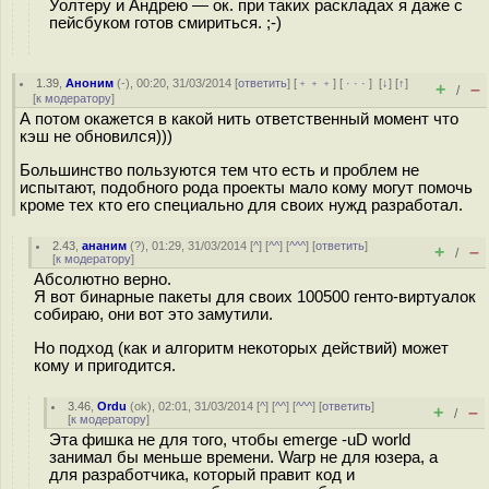
Уолтеру и Андрею — ок. при таких раскладах я даже с
пейсбуком готов смириться. ;-)
1.39
,
Аноним
(
-
), 00:20, 31/03/2014 [
ответить
] [
﹢﹢﹢
] [
· · ·
]
[
↓
] [
↑
]
+
–
/
[
к модератору
]
А потом окажется в какой нить ответственный момент что
кэш не обновился)))
Большинство пользуются тем что есть и проблем не
испытают, подобного рода проекты мало кому могут помочь
кроме тех кто его специально для своих нужд разработал.
2.43
,
ананим
(
?
), 01:29, 31/03/2014 [
^
] [
^^
] [
^^^
] [
ответить
]
+
–
/
[
к модератору
]
Абсолютно верно.
Я вот бинарные пакеты для своих 100500 генто-виртуалок
собираю, они вот это замутили.
Но подход (как и алгоритм некоторых действий) может
кому и пригодится.
3.46
,
Ordu
(
ok
), 02:01, 31/03/2014 [
^
] [
^^
] [
^^^
] [
ответить
]
+
–
/
[
к модератору
]
Эта фишка не для того, чтобы emerge -uD world
занимал бы меньше времени. Warp не для юзера, а
для разработчика, который правит код и