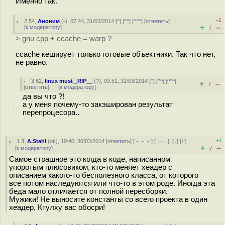
Именно так.
–1
2.54
,
Аноним
(
-
), 07:44, 31/03/2014 [
^
] [
^^
] [
^^^
] [
ответить
]
+
–
[
к модератору
]
/
> gnu cpp + ccache = warp ?
ccache кеширует только готовые объектники. Так что нет,
не равно.
3.62
,
linux must _RIP__
(
?
), 09:51, 31/03/2014 [
^
] [
^^
] [
^^^
]
+
–
/
[
ответить
]
[
к модератору
]
да вы что ?!
а у меня почему-то закэширован результат
перепроцесора..
+1
1.3
,
A.Stahl
(
ok
), 19:40, 30/03/2014 [
ответить
] [
﹢﹢﹢
] [
· · ·
]
[
↓
] [
↑
]
+
–
[
к модератору
]
/
Самое страшное это когда в коде, написанном
упоротым плюсовиком, кто-то меняет хеадер с
описанием какого-то бесполезного класса, от которого
все потом наследуются или что-то в этом роде. Иногда эта
беда мало отличается от полной пересборки.
Мужики! Не выносите константы со всего проекта в один
хеадер, Ктулху вас обосри!