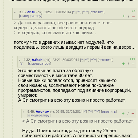
+6
3.15
,
arisu
(
ok
), 20:51, 30/03/2014 [
^
] [
^^
] [
^^^
] [
ответить
]
+
–
[
к модератору
]
/
> Да какая разница, всё равно почти все горе-
кодеры делают #include всего подряд
> в хедерах, со всеми вытекающими...
потому что в древних языках нет модулей. что
поделаешь, всего лишь двадцать первый век на дворе…
+11
4.32
,
A.Stahl
(
ok
), 23:21, 30/03/2014 [
^
] [
^^
] [
^^^
] [
ответить
]
+
–
[
↓
] [
к модератору
]
/
Это небольшая плата за обратную
совместимость в масштабе 30 лет.
Новые языки появляются, привносят какие-то
свои нюансы, воспитывают новое поколение
программистов, подпадают под влияние корпораций,
умирают.
А Си смотрит на всю эту возню и просто работает.
5.49
,
Аноним
(
-
), 02:55, 31/03/2014 [
^
] [
^^
] [
^^^
] [
ответить
]
+
–
/
[
к модератору
]
> А Си смотрит на всю эту возню и просто работает.
Ну да. Прикольно когда код которому 25 лет
собирается и работает. А питонисты переписывают