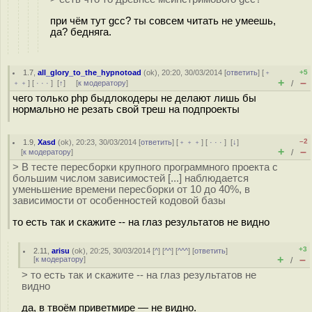
при чём тут gcc? ты совсем читать не умеешь,
да? бедняга.
1.7
,
all_glory_to_the_hypnotoad
(
ok
), 20:20, 30/03/2014 [
ответить
] [
﹢
+5
+
–
﹢﹢
] [
· · ·
]
[
↑
] [
к модератору
]
/
чего только php быдлокодеры не делают лишь бы
нормально не резать свой треш на подпроекты
–2
1.9
,
Xasd
(
ok
), 20:23, 30/03/2014 [
ответить
] [
﹢﹢﹢
] [
· · ·
]
[
↓
]
+
–
[
к модератору
]
/
> В тесте пересборки крупного программного проекта с
большим числом зависимостей [...] наблюдается
уменьшение времени пересборки от 10 до 40%, в
зависимости от особенностей кодовой базы
то есть так и скажите -- на глаз результатов не видно
+3
2.11
,
arisu
(
ok
), 20:25, 30/03/2014 [
^
] [
^^
] [
^^^
] [
ответить
]
+
–
[
к модератору
]
/
> то есть так и скажите -- на глаз результатов не
видно
да, в твоём приветмире — не видно.