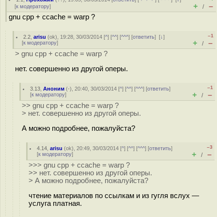
+
–
[
к модератору
]
/
gnu cpp + ccache = warp ?
–1
2.2
,
arisu
(
ok
), 19:28, 30/03/2014 [
^
] [
^^
] [
^^^
] [
ответить
]
[
↓
]
+
–
[
к модератору
]
/
> gnu cpp + ccache = warp ?
нет. совершенно из другой оперы.
–1
3.13
,
Аноним
(
-
), 20:40, 30/03/2014 [
^
] [
^^
] [
^^^
] [
ответить
]
+
–
[
к модератору
]
/
>> gnu cpp + ccache = warp ?
> нет. совершенно из другой оперы.
А можно подробнее, пожалуйста?
–3
4.14
,
arisu
(
ok
), 20:49, 30/03/2014 [
^
] [
^^
] [
^^^
] [
ответить
]
+
–
[
к модератору
]
/
>>> gnu cpp + ccache = warp ?
>> нет. совершенно из другой оперы.
> А можно подробнее, пожалуйста?
чтение материалов по ссылкам и из гугля вслух —
услуга платная.