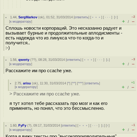
–2
1.44
,
SergMarkov
(
ok
), 01:52, 31/03/2014 [
ответить
] [
﹢﹢﹢
] [
· · ·
]
[
↑
]
+
–
[
к модератору
]
/
Сплошь новости корпораций. Это несказанно радует и
вызывает бурные и продолжительные аплодисменты -
есть надежда что из линукса что-то когда-то и
получится..
:-)
–3
1.56
,
qwerty
(
??
), 08:28, 31/03/2014 [
ответить
] [
﹢﹢﹢
] [
· · ·
]
[
↓
]
+
–
[
к модератору
]
/
Расскажите им про ccache уже.
+1
2.75
,
arisu
(
ok
), 11:30, 31/03/2014 [
^
] [
^^
] [
^^^
] [
ответить
]
+
–
[
к модератору
]
/
> Расскажите им про ccache уже.
я тут хотел тебе рассказать про мозг и как его
применять, но понял, что это бессмысленно.
–1
1.60
,
FyFy
(
?
), 09:17, 31/03/2014 [
ответить
] [
﹢﹢﹢
] [
· · ·
]
[
↓
] [
↑
]
+
–
[
к модератору
]
/
Когда я вижу тексты про "высокопроизводительные"