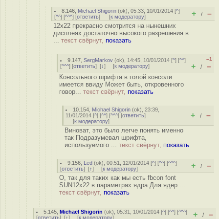
8.146
,
Michael Shigorin
(
ok
), 05:33, 10/01/2014 [
^
]
+
–
/
[
^^
] [
^^^
] [
ответить
]
[
к модератору
]
12x22 прекрасно смотрится на нынешних
дисплеях достаточно высокого разрешения в
...
текст свёрнут,
показать
–1
9.147
,
SergMarkov
(
ok
), 14:45, 10/01/2014 [
^
] [
^^
]
+
–
[
^^^
] [
ответить
]
[
↓
] [
к модератору
]
/
Консольного шрифта в голой консоли
имеется ввиду Может быть, откровенного
говор...
текст свёрнут,
показать
10.154
,
Michael Shigorin
(
ok
), 23:39,
+
–
11/01/2014 [
^
] [
^^
] [
^^^
] [
ответить
]
/
[
к модератору
]
Виноват, это было легче понять именно
так Подразумевал шрифта,
используемого ...
текст свёрнут,
показать
9.156
,
Led
(
ok
), 00:51, 12/01/2014 [
^
] [
^^
] [
^^^
]
+
–
/
[
ответить
]
[
↑
] [
к модератору
]
О, так для таких как мы есть fbcon font
SUN12x22 в параметрах ядра Для ядер ...
текст свёрнут,
показать
5.145
,
Michael Shigorin
(
ok
), 05:31, 10/01/2014 [
^
] [
^^
] [
^^^
]
+
–
/
[
ответить
]
[
↑
] [
к модератору
]