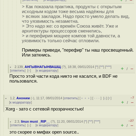
/
> Как показала практика, продукты с открытым
исходным кодом тоже весьма надёжны для
> всяких закладок. Надо просто умело делать вид,
что уязвимость незаметна.
> Это надо же: со времён Союза живёт. Уже и
архитектуры процессоров сменились,
> и перефирия мощнее компов той давности, а
уязвимость только сейчас отловили.
Примеры приведи, "перефир" ты наш просвещенный.
Или заткнись.
2.139
,
АНГЫВНАГЫНВАШЩ
(
?
), 18:38, 09/01/2014 [
^
] [
^^
] [
^^^
]
+
–
/
[
ответить
]
[
↑
] [
к модератору
]
Просто этой части кода никто не касался, и BDF не
пользовался.
–7
1.2
,
Аноним
(
-
), 11:17, 08/01/2014 [
ответить
] [
﹢﹢﹢
] [
· · ·
]
[
↓
] [
↑
]
+
–
[
к модератору
]
/
Xorg - зато с сетевой прозрачностью!
–27
2.3
,
linux must _RIP__
(
?
), 11:20, 08/01/2014 [
^
] [
^^
] [
^^^
]
+
–
[
ответить
]
[
↓
] [
к модератору
]
/
это скорее о мифах open source..