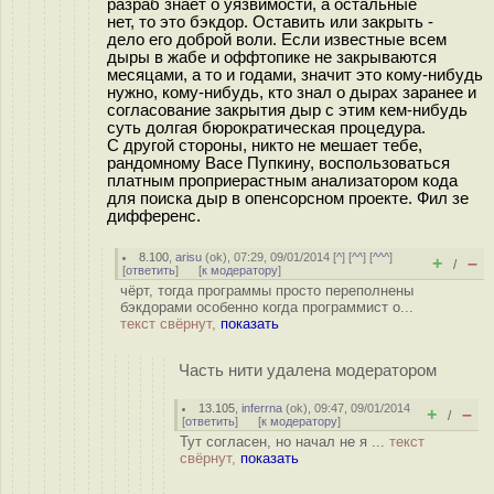
разраб знает о уязвимости, а остальные
нет, то это бэкдор. Оставить или закрыть -
дело его доброй воли. Если известные всем
дыры в жабе и оффтопике не закрываются
месяцами, а то и годами, значит это кому-нибудь
нужно, кому-нибудь, кто знал о дырах заранее и
согласование закрытия дыр с этим кем-нибудь
суть долгая бюрократическая процедура.
С другой стороны, никто не мешает тебе,
рандомному Васе Пупкину, воспользоваться
платным проприерастным анализатором кода
для поиска дыр в опенсорсном проекте. Фил зе
дифференс.
8.100
,
arisu
(
ok
), 07:29, 09/01/2014 [
^
] [
^^
] [
^^^
]
+
–
/
[
ответить
]
[
к модератору
]
чёрт, тогда программы просто переполнены
бэкдорами особенно когда программист о...
текст свёрнут,
показать
Часть нити удалена модератором
13.105
,
inferrna
(
ok
), 09:47, 09/01/2014
+
–
/
[
ответить
]
[
к модератору
]
Тут согласен, но начал не я ...
текст
свёрнут,
показать