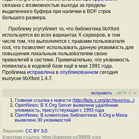
связана с возможностью выхода за пределы
выделенного буфера при наличии в BDF строк
большого размера.
Проблему усугубляет то, что библиотека libXfont
используется во всех вариантах X-серверов, в том
числе том, что выполняется с правами пользователя
root, что позволяет использовать данную уязвимость для
повышения локальным пользователем своих
привилегий в системе. Примечательно, что уязвимость
появилась в кодовой базе ещё в мае 1991 года.
Проблема
исправлена
в
опубликованном
сегодня
выпуске libXfont 1.4.7.
+
–
исправить
/
+37
Главная ссылка к новости (
http://lists.x.org/archives/xo...
)
OpenNews: В X.Org Server выявлена удалённая
уязвимость, присутствующая с 1993 года
OpenNews: В клиентских библиотеках X.Org и Mesa
выявлено 30 уязвимостей
Лицензия:
CC BY 3.0
Короткая ссылка: https://opennet.ru/38809-xorg