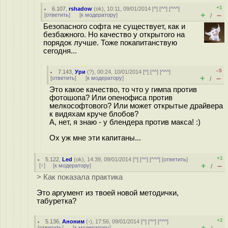
+1
6.107
,
rshadow
(
ok
), 10:11, 09/01/2014 [
^
] [
^^
] [
^^^
]
+
–
[
ответить
]
[
к модератору
]
/
Безопасного софта не существует, как и
безбажного. Но качество у открытого на
порядок лучше. Тоже покапитанствую
сегодня...
–5
7.143
,
Ури
(
?
), 00:24, 10/01/2014 [
^
] [
^^
] [
^^^
]
+
–
[
ответить
]
[
к модератору
]
/
Это какое качество, то что у гимпа против
фотошопа? Или опенофиса против
мелкософтового? Или может открытые драйвера
к видяхам круче блобов?
А, нет, я знаю - у блендера против макса! :)
Ох уж мне эти капитаны...
+1
5.122
,
Led
(
ok
), 14:39, 09/01/2014 [
^
] [
^^
] [
^^^
] [
ответить
]
+
–
[
↑
] [
к модератору
]
/
> Как показала практика
Это аргумент из твоей новой методички,
табуретка?
+2
5.136
,
Аноним
(
-
), 17:56, 09/01/2014 [
^
] [
^^
] [
^^^
]
+
–
[
ответить
]
[
к модератору
]