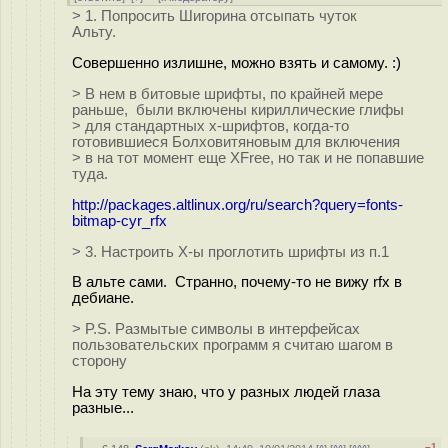
> 1. Попросить Шигорина отсыпать чуток
Альту.
Совершенно излишне, можно взять и самому. :)
> В нем в битовые шрифты, по крайней мере
раньше, были включены кириллические глифы
> для стандартных x-шрифтов, когда-то
готовившиеся Болховитяновым для включения
> в на тот момент еще XFree, но так и не попавшие
туда.
http://packages.altlinux.org/ru/search?query=fonts-
bitmap-cyr_rfx
> 3. Настроить X-ы проглотить шрифты из п.1
В альте сами. Странно, почему-то не вижу rfx в
дебиане.
> P.S. Размытые символы в интерфейсах
пользовательских программ я считаю шагом в
сторону
На эту тему знаю, что у разных людей глаза
разные...
–1