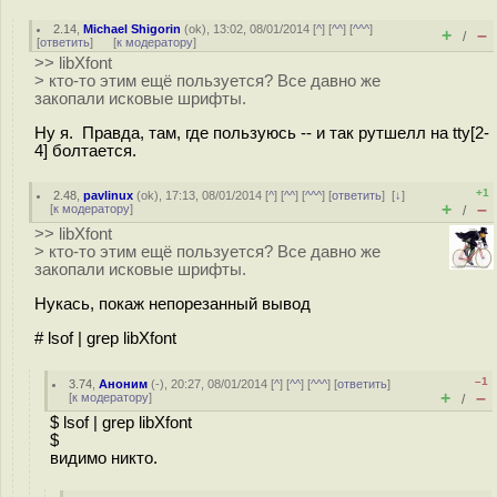
2.14
,
Michael Shigorin
(
ok
), 13:02, 08/01/2014 [
^
] [
^^
] [
^^^
]
+
–
/
[
ответить
]
[
к модератору
]
>> libXfont
> кто-то этим ещё пользуется? Все давно же
закопали исковые шрифты.
Ну я. Правда, там, где пользуюсь -- и так рутшелл на tty[2-
4] болтается.
+1
2.48
,
pavlinux
(
ok
), 17:13, 08/01/2014 [
^
] [
^^
] [
^^^
] [
ответить
]
[
↓
]
+
–
[
к модератору
]
/
>> libXfont
> кто-то этим ещё пользуется? Все давно же
закопали исковые шрифты.
Нукась, покаж непорезанный вывод
# lsof | grep libXfont
–1
3.74
,
Аноним
(
-
), 20:27, 08/01/2014 [
^
] [
^^
] [
^^^
] [
ответить
]
+
–
[
к модератору
]
/
$ lsof | grep libXfont
$
видимо никто.