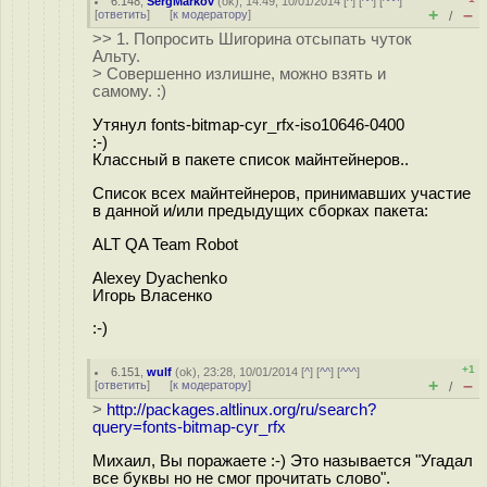
6.148
,
SergMarkov
(
ok
), 14:49, 10/01/2014 [
^
] [
^^
] [
^^^
]
+
–
[
ответить
]
[
к модератору
]
/
>> 1. Попросить Шигорина отсыпать чуток
Альту.
> Совершенно излишне, можно взять и
самому. :)
Утянул fonts-bitmap-cyr_rfx-iso10646-0400
:-)
Классный в пакете список майнтейнеров..
Список всех майнтейнеров, принимавших участие
в данной и/или предыдущих сборках пакета:
ALT QA Team Robot
Alexey Dyachenko
Игорь Власенко
:-)
+1
6.151
,
wulf
(
ok
), 23:28, 10/01/2014 [
^
] [
^^
] [
^^^
]
+
–
[
ответить
]
[
к модератору
]
/
>
http://packages.altlinux.org/ru/search?
query=fonts-bitmap-cyr_rfx
Михаил, Вы поражаете :-) Это называется "Угадал
все буквы но не смог прочитать слово".