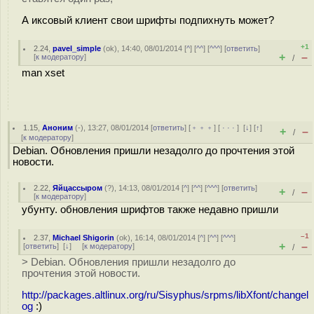
А иксовый клиент свои шрифты подпихнуть может?
+1
2.24
,
pavel_simple
(
ok
), 14:40, 08/01/2014 [
^
] [
^^
] [
^^^
] [
ответить
]
+
–
[
к модератору
]
/
man xset
1.15
,
Аноним
(
-
), 13:27, 08/01/2014 [
ответить
] [
﹢﹢﹢
] [
· · ·
]
[
↓
] [
↑
]
+
–
/
[
к модератору
]
Debian. Обновления пришли незадолго до прочтения этой
новости.
2.22
,
Яйцассыром
(
?
), 14:13, 08/01/2014 [
^
] [
^^
] [
^^^
] [
ответить
]
+
–
/
[
к модератору
]
убунту. обновления шрифтов также недавно пришли
–1
2.37
,
Michael Shigorin
(
ok
), 16:14, 08/01/2014 [
^
] [
^^
] [
^^^
]
+
–
[
ответить
]
[
↓
] [
к модератору
]
/
> Debian. Обновления пришли незадолго до
прочтения этой новости.
http://packages.altlinux.org/ru/Sisyphus/srpms/libXfont/changel
og
:)