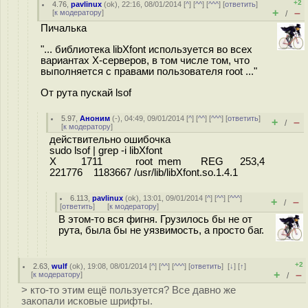
+2
4.76
,
pavlinux
(
ok
), 22:16, 08/01/2014 [
^
] [
^^
] [
^^^
] [
ответить
]
+
–
[
к модератору
]
/
Пичалька
"... библиотека libXfont используется во всех
вариантах X-серверов, в том числе том, что
выполняется с правами пользователя root ..."
От рута пускай lsof
5.97
,
Аноним
(
-
), 04:49, 09/01/2014 [
^
] [
^^
] [
^^^
] [
ответить
]
+
–
/
[
к модератору
]
действительно ошибочка
sudo lsof | grep -i libXfont
X 1711 root mem REG 253,4
221776 1183667 /usr/lib/libXfont.so.1.4.1
6.113
,
pavlinux
(
ok
), 13:01, 09/01/2014 [
^
] [
^^
] [
^^^
]
+
–
/
[
ответить
]
[
к модератору
]
В этом-то вся фигня. Грузилось бы не от
рута, была бы не уязвимость, а просто баг.
+2
2.63
,
wulf
(
ok
), 19:08, 08/01/2014 [
^
] [
^^
] [
^^^
] [
ответить
]
[
↓
] [
↑
]
+
–
[
к модератору
]
/
> кто-то этим ещё пользуется? Все давно же
закопали исковые шрифты.