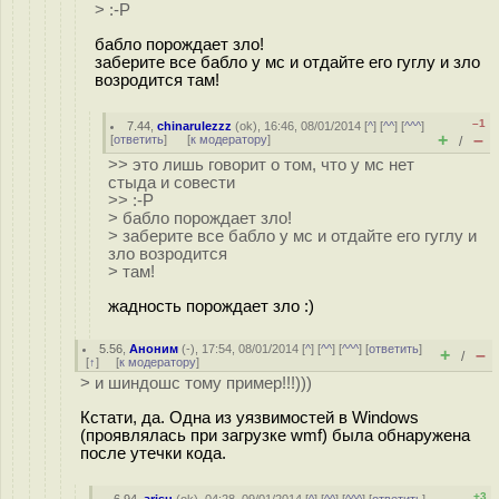
> :-P
бабло порождает зло!
заберите все бабло у мс и отдайте его гуглу и зло
возродится там!
–1
7.44
,
chinarulezzz
(
ok
), 16:46, 08/01/2014 [
^
] [
^^
] [
^^^
]
+
–
[
ответить
]
[
к модератору
]
/
>> это лишь говорит о том, что у мс нет
стыда и совести
>> :-P
> бабло порождает зло!
> заберите все бабло у мс и отдайте его гуглу и
зло возродится
> там!
жадность порождает зло :)
5.56
,
Аноним
(
-
), 17:54, 08/01/2014 [
^
] [
^^
] [
^^^
] [
ответить
]
+
–
/
[
↑
] [
к модератору
]
> и шиндошс тому пример!!!)))
Кстати, да. Одна из уязвимостей в Windows
(проявлялась при загрузке wmf) была обнаружена
после утечки кода.
+3