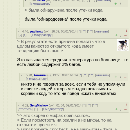
6.94
,
arisu
(
ok
), 04:28, 09/01/2014 [
^
] [
^^
] [
^^^
] [
ответить
]
+
–
[
к модератору
]
/
> была обнаружена после утечки кода.
была *обнародована* после утечки кода.
–1
4.46
,
pavlinux
(
ok
), 16:59, 08/01/2014 [
^
] [
^^
] [
^^^
] [
ответить
]
+
–
[
↓
] [
↑
] [
к модератору
]
/
> В результате есть причина полагать что в
целом качество открытого кода имеет
тенденцию быть выше.
Это называется средняя температура по больнице - то
есть любой содержит 2% багов.
5.70
,
Аноним
(
-
), 19:50, 08/01/2014 [
^
] [
^^
] [
^^^
] [
ответить
]
+
–
/
[
к модератору
]
никто и не говорил за всех, если тебя не упомянули
в списке людей которым стыдно показывать
корявый код, то это не повод искать виноватых
–4
4.82
,
SergMarkov
(
ok
), 01:34, 09/01/2014 [
^
] [
^^
] [
^^^
]
+
–
[
ответить
]
[
↑
] [
к модератору
]
/
>> это скорее о мифах open source..
> Если посмотреть на реалии а не мифы, то на
открытом проекте я
> могу прогнать cppcheck, а на закрытом - фига. В