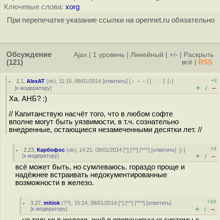
Ключевые слова:
xorg
При перепечатке указание ссылки на opennet.ru обязательно
Обсуждение
Ajax
|
1 уровень
|
Линейный
|
+/-
|
Раскрыть
(121)
всё
|
RSS
+2
1.1
,
AlexAT
(
ok
), 11:16, 08/01/2014 [
ответить
] [
﹢﹢﹢
] [
· · ·
]
[
↓
]
+
–
[
к модератору
]
/
Ха. АНБ? :)
// Капитанствую насчёт того, что в любом софте
вполне могут быть уязвимости, в т.ч. сознательно
внедренные, остающиеся незамеченными десятки лет. //
+2
2.23
,
Карбофос
(
ok
), 14:21, 08/01/2014 [
^
] [
^^
] [
^^^
] [
ответить
]
[
↓
]
+
–
[
к модератору
]
/
всё может быть, но сумлеваюсь. гораздо проще и
надёжнее встраивать недокументированные
возможности в железо.
+10
3.27
,
mitiok
(
??
), 15:14, 08/01/2014 [
^
] [
^^
] [
^^^
] [
ответить
]
+
–
[
к модератору
]
/