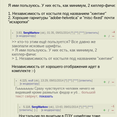
Я ими пользуюсь. У них есть, как минимум, 2 киллер-фичи:
1. Независимость от костыля под названием "хинтинг"
2. Хорошие гарнитуры "adobe-helvetica" и "misc-fixed" почти
"искаропки"
–4
3.83
,
SergMarkov
(
ok
), 01:35, 09/01/2014 [
^
] [
^^
] [
^^^
] [
ответить
]
+
–
[
к модератору
]
/
>> кто-то этим ещё пользуется? Все давно же
закопали исковые шрифты.
> Я ими пользуюсь. У них есть, как минимум, 2
киллер-фичи:
> 1. Независимость от костыля под названием "хинтинг"
Независимость от хорошего отображения идет в
комплекте :-)
4.115
,
wulf
(
ok
), 13:29, 09/01/2014 [
^
] [
^^
] [
^^^
] [
ответить
]
+
–
/
[
к модератору
]
Гыыыыыыы Сразу чувствуется человек ничего не
видевший кроме размытых федор и уб...
большой
текст свёрнут,
показать
–1
5.118
,
SergMarkov
(
ok
), 13:43, 09/01/2014 [
^
] [
^^
] [
^^^
]
+
–
[
ответить
]
[
↓
] [
к модератору
]
/
Ностальгия по вшитым в ПЗУ шрифтам тоже