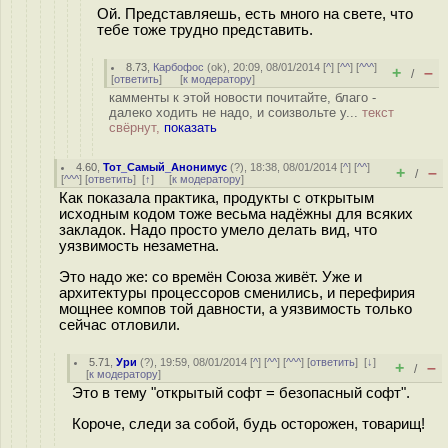
Ой. Представляешь, есть много на свете, что
тебе тоже трудно представить.
8.73
,
Карбофос
(
ok
), 20:09, 08/01/2014 [
^
] [
^^
] [
^^^
]
+
–
/
[
ответить
]
[
к модератору
]
камменты к этой новости почитайте, благо -
далеко ходить не надо, и соизвольте у...
текст
свёрнут,
показать
4.60
,
Тот_Самый_Анонимус
(
?
), 18:38, 08/01/2014 [
^
] [
^^
]
+
–
/
[
^^^
] [
ответить
]
[
↑
] [
к модератору
]
Как показала практика, продукты с открытым
исходным кодом тоже весьма надёжны для всяких
закладок. Надо просто умело делать вид, что
уязвимость незаметна.
Это надо же: со времён Союза живёт. Уже и
архитектуры процессоров сменились, и перефирия
мощнее компов той давности, а уязвимость только
сейчас отловили.
5.71
,
Ури
(
?
), 19:59, 08/01/2014 [
^
] [
^^
] [
^^^
] [
ответить
]
[
↓
]
+
–
/
[
к модератору
]
Это в тему "открытый софт = безопасный софт".
Короче, следи за собой, будь осторожен, товарищ!