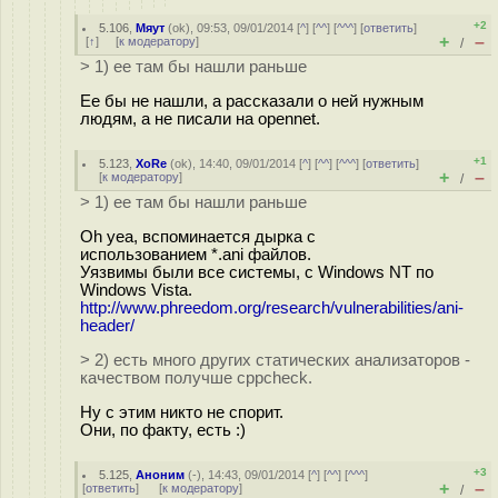
+2
5.106
,
Мяут
(
ok
), 09:53, 09/01/2014 [
^
] [
^^
] [
^^^
] [
ответить
]
+
–
[
↑
] [
к модератору
]
/
> 1) ее там бы нашли раньше
Ее бы не нашли, а рассказали о ней нужным
людям, а не писали на opennet.
+1
5.123
,
XoRe
(
ok
), 14:40, 09/01/2014 [
^
] [
^^
] [
^^^
] [
ответить
]
+
–
[
к модератору
]
/
> 1) ее там бы нашли раньше
Oh yea, вспоминается дырка с
использованием *.ani файлов.
Уязвимы были все системы, с Windows NT по
Windows Vista.
http://www.phreedom.org/research/vulnerabilities/ani-
header/
> 2) есть много других статических анализаторов -
качеством получше cppcheck.
Ну с этим никто не спорит.
Они, по факту, есть :)
+3
5.125
,
Аноним
(
-
), 14:43, 09/01/2014 [
^
] [
^^
] [
^^^
]
+
–
[
ответить
]
[
к модератору
]
/