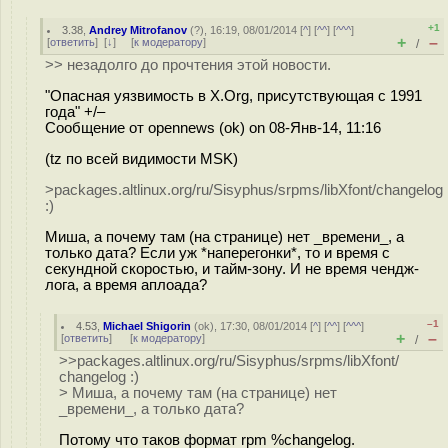
+1
3.38
,
Andrey Mitrofanov
(
?
), 16:19, 08/01/2014 [
^
] [
^^
] [
^^^
]
+
–
[
ответить
]
[
↓
] [
к модератору
]
/
>> незадолго до прочтения этой новости.
"Опасная уязвимость в X.Org, присутствующая с 1991
года" +/–
Сообщение от opennews (ok) on 08-Янв-14, 11:16
(tz по всей видимости MSK)
>packages.altlinux.org/ru/Sisyphus/srpms/libXfont/changelog
:)
Миша, а почему там (на странице) нет _времени_, а
только дата? Если уж *наперегонки*, то и время с
секундной скоростью, и тайм-зону. И не время чендж-
лога, а время аплоада?
–1
4.53
,
Michael Shigorin
(
ok
), 17:30, 08/01/2014 [
^
] [
^^
] [
^^^
]
+
–
[
ответить
]
[
к модератору
]
/
>>packages.altlinux.org/ru/Sisyphus/srpms/libXfont/
changelog :)
> Миша, а почему там (на странице) нет
_времени_, а только дата?
Потому что таков формат rpm %changelog.