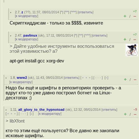
+7
2.7
,
z
(
??
), 11:37, 08/01/2014 [
^
] [
^^
] [
^^^
] [
ответить
]
+
–
[
к модератору
]
/
Скрипткиддисам - только за $$$$, извините
+7
2.47
,
pavlinux
(
ok
), 17:11, 08/01/2014 [
^
] [
^^
] [
^^^
] [
ответить
]
+
–
[
к модератору
]
/
> Дайте удобные инструменты воспользоваться
этой уязвимостью? а?
apt-get install gcc xorg-dev
1.8
,
www2
(
ok
), 11:43, 08/01/2014 [
ответить
] [
﹢﹢﹢
] [
· · ·
]
[
↑
]
+
–
/
[
к модератору
]
Надо бы ещё и шрифты в репозиториях проверить - а
вдруг кто-то уже давно построил ботнет на Linux-
десктопах ;)
1.11
,
all_glory_to_the_hypnotoad
(
ok
), 12:32, 08/01/2014 [
ответить
]
–5
+
–
[
﹢﹢﹢
] [
· · ·
]
[
↓
] [
к модератору
]
/
> libXfont
кто-то этим ещё пользуется? Все давно же закопали
исковые шрифты.