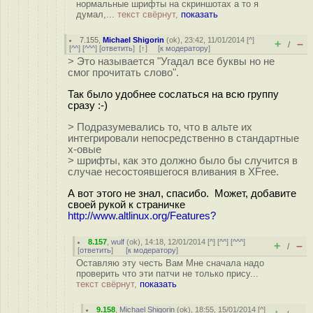
нормальные шрифты на скриншотах а то я
думал,...
текст свёрнут,
показать
7.155
,
Michael Shigorin
(
ok
), 23:42, 11/01/2014 [
^
]
+
–
/
[
^^
] [
^^^
] [
ответить
]
[
↑
] [
к модератору
]
> Это называется "Угадал все буквы но не
смог прочитать слово".
Так было удобнее сослаться на всю группу
сразу :-)
> Подразумевались то, что в альте их
интегрировали непосредственно в стандартные
x-овые
> шрифты, как это должно было бы случится в
случае несостоявшегося вливания в XFree.
А вот этого не знал, спасибо. Может, добавите
своей рукой к страничке
http://www.altlinux.org/Features?
8.157
,
wulf
(
ok
), 14:18, 12/01/2014 [
^
] [
^^
] [
^^^
]
+
–
/
[
ответить
]
[
к модератору
]
Оставляю эту честь Вам Мне сначала надо
проверить что эти патчи не только прису...
текст свёрнут,
показать
9.158
,
Michael Shigorin
(
ok
), 18:55, 15/01/2014 [
^
]