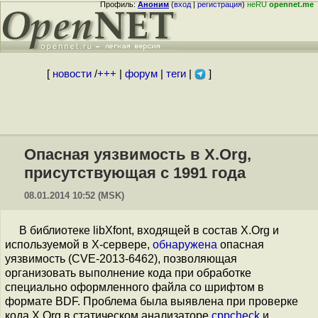
Профиль:
Аноним
(
вход
|
регистрация
)
неRU
opennet.me
[
новости
/
+++
|
форум
|
теги
|
]
Опасная уязвимость в X.Org,
присутствующая с 1991 года
08.01.2014 10:52 (MSK)
В библиотеке libXfont, входящей в состав X.Org и
используемой в X-сервере,
обнаружена
опасная
уязвимость (CVE-2013-6462), позволяющая
организовать выполнение кода при обработке
специально оформленного файла со шрифтом в
формате BDF. Проблема была выявлена при проверке
кода X.Org в статическом анализаторе
cppcheck
и