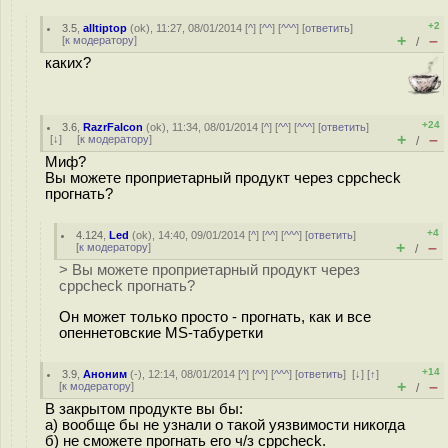
+2
3.5
,
alltiptop
(
ok
), 11:27, 08/01/2014 [
^
] [
^^
] [
^^^
] [
ответить
]
+
–
[
к модератору
]
/
каких?
+24
3.6
,
RazrFalcon
(
ok
), 11:34, 08/01/2014 [
^
] [
^^
] [
^^^
] [
ответить
]
+
–
[
↓
] [
к модератору
]
/
Миф?
Вы можете проприетарный продукт через cppcheck
прогнать?
+4
4.124
,
Led
(
ok
), 14:40, 09/01/2014 [
^
] [
^^
] [
^^^
] [
ответить
]
+
–
[
к модератору
]
/
> Вы можете проприетарный продукт через
cppcheck прогнать?
Он может только просто - прогнать, как и все
опеннетовские MS-табуретки
+14
3.9
,
Аноним
(
-
), 12:14, 08/01/2014 [
^
] [
^^
] [
^^^
] [
ответить
]
[
↓
] [
↑
]
+
–
[
к модератору
]
/
В закрытом продукте вы бы:
а) вообще бы не узнали о такой уязвимости никогда
б) не сможете прогнать его ч/з cppcheck.