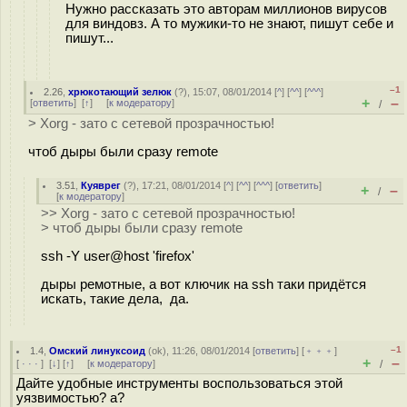
Нужно рассказать это авторам миллионов вирусов
для виндовз. А то мужики-то не знают, пишут себе и
пишут...
–1
2.26
,
хрюкотающий зелюк
(
?
), 15:07, 08/01/2014 [
^
] [
^^
] [
^^^
]
+
–
[
ответить
]
[
↑
] [
к модератору
]
/
> Xorg - зато с сетевой прозрачностью!
чтоб дыры были сразу remote
3.51
,
Куяврег
(
?
), 17:21, 08/01/2014 [
^
] [
^^
] [
^^^
] [
ответить
]
+
–
/
[
к модератору
]
>> Xorg - зато с сетевой прозрачностью!
> чтоб дыры были сразу remote
ssh -Y user@host 'firefox'
дыры ремотные, а вот ключик на ssh таки придётся
искать, такие дела, да.
–1
1.4
,
Омский линуксоид
(
ok
), 11:26, 08/01/2014 [
ответить
] [
﹢﹢﹢
]
+
–
[
· · ·
]
[
↓
] [
↑
] [
к модератору
]
/
Дайте удобные инструменты воспользоваться этой
уязвимостью? а?