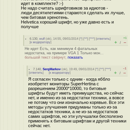
идет в комплекте? :-)
Не надо считать шрифтовиков за идиотов -
люди десятилетиями стараются сделать их лучше,
чем битовая хренотень.
Helvetica хороший шрифт, но уже давно есть и
получше
+1
6.130
,
wulf
(
ok
), 14:55, 09/01/2014 [
^
] [
^^
] [
^^^
] [
ответить
]
+
–
[
к модератору
]
/
Не идет Есть, как минимум 4 фатальных
недостатка, на примере VGA 1 Только мон...
большой текст свёрнут,
показать
–1
7.140
,
SergMarkov
(
ok
), 19:49, 09/01/2014 [
^
] [
^^
] [
^^^
]
+
–
[
ответить
]
[
к модератору
]
/
Я согласен только с одним - когда яббло
изобретет мониторы SuperHertina c
разрешением 20000*10000, то битовые
шрифты будут иметь преимущества, но сейчас
нет, и именно из-за недостатки техники, а вовсе
не потому что они изначально корявые. Все эти
методы улучшения придуманы только из-за
недостатков техники, а не из-за недостатков
самих шрифтов, но эти улучшалки бесполезно
применять к битовым шрифтам и другой техники
сейчас нет.