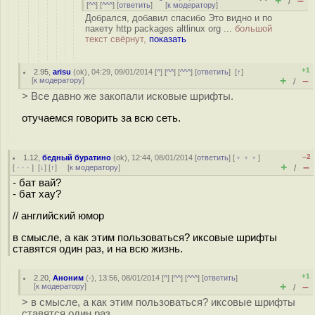
+
–
/
[
^^
] [
^^^
] [
ответить
]
[
к модератору
]
Добрался, добавил спасибо Это видно и по
пакету http packages altlinux org ...
большой
текст свёрнут,
показать
+1
2.95
,
arisu
(
ok
), 04:29, 09/01/2014 [
^
] [
^^
] [
^^^
] [
ответить
]
[
↑
]
+
–
[
к модератору
]
/
> Все давно же закопали исковые шрифты.
отучаемся говорить за всю сеть.
–2
1.12
,
бедный буратино
(
ok
), 12:44, 08/01/2014 [
ответить
] [
﹢﹢﹢
]
+
–
[
· · ·
]
[
↓
] [
↑
] [
к модератору
]
/
- бат вай?
- бат хау?
// английский юмор
в смысле, а как этим пользоваться? иксовые шрифты
ставятся один раз, и на всю жизнь.
+1
2.20
,
Аноним
(
-
), 13:56, 08/01/2014 [
^
] [
^^
] [
^^^
] [
ответить
]
+
–
[
к модератору
]
/
> в смысле, а как этим пользоваться? иксовые шрифты
ставятся один раз,