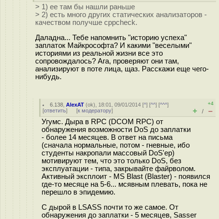
> 1) ее там бы нашли раньше
> 2) есть много других статических анализаторов -
качеством получше cppcheck.
Даладна... Тебе напомнить "историю успеха"
заплаток Майкрософта? И какими "веселыми"
историями из реальной жизни все это
сопровождалось? Ага, проверяют они там,
анализируют в поте лица, щаз. Расскажи еще чего-
нибудь.
+4
6.138
,
AlexAT
(
ok
), 18:01, 09/01/2014 [
^
] [
^^
] [
^^^
]
+
–
[
ответить
]
[
к модератору
]
/
Угумс. Дыра в RPC (DCOM RPC) от
обнаружения возможности DoS до заплатки
- более 14 месяцев. В ответ на письма
(сначала нормальные, потом - гневные, ибо
студенты накропали массовый DoS'ер)
мотивируют тем, что это только DoS, без
эксплуатации - типа, закрывайте файрволом.
Активный эксплоит - MS Blast (Blaster) - появился
где-то месяце на 5-6... мсявным плевать, пока не
перешло в эпидемию.
С дырой в LSASS почти то же самое. От
обнаружения до заплатки - 5 месяцев, Sasser