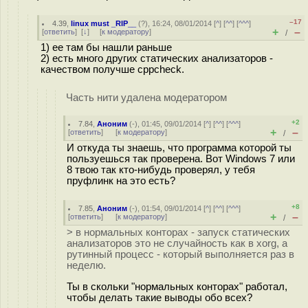
–17
4.39
,
linux must _RIP__
(
?
), 16:24, 08/01/2014 [
^
] [
^^
] [
^^^
]
+
–
[
ответить
]
[
↓
] [
к модератору
]
/
1) ее там бы нашли раньше
2) есть много других статических анализаторов -
качеством получше cppcheck.
Часть нити удалена модератором
+2
7.84
,
Аноним
(
-
), 01:45, 09/01/2014 [
^
] [
^^
] [
^^^
]
+
–
[
ответить
]
[
к модератору
]
/
И откуда ты знаешь, что программа которой ты
пользуешься так проверена. Вот Windows 7 или
8 твою так кто-нибудь проверял, у тебя
пруфлинк на это есть?
+8
7.85
,
Аноним
(
-
), 01:54, 09/01/2014 [
^
] [
^^
] [
^^^
]
+
–
[
ответить
]
[
к модератору
]
/
> в нормальных конторах - запуск статических
анализаторов это не случайность как в xorg, а
рутинный процесс - который выполняется раз в
неделю.
Ты в скольки "нормальных конторах" работал,
чтобы делать такие выводы обо всех?