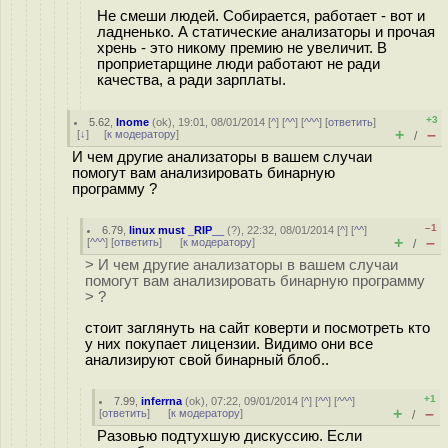
Не смеши людей. Собирается, работает - вот и
ладненько. А статические анализаторы и прочая
хрень - это никому премию не увеличит. В
проприетарщине люди работают не ради
качества, а ради зарплаты.
+3
5.62
,
Inome
(
ok
), 19:01, 08/01/2014 [
^
] [
^^
] [
^^^
] [
ответить
]
+
–
[
↓
] [
к модератору
]
/
И чем другие анализаторы в вашем случаи
помогут вам анализировать бинарную
программу ?
–1
6.79
,
linux must _RIP__
(
?
), 22:32, 08/01/2014 [
^
] [
^^
]
+
–
[
^^^
] [
ответить
]
[
к модератору
]
/
> И чем другие анализаторы в вашем случаи
помогут вам анализировать бинарную программу
> ?
стоит заглянуть на сайт коверти и посмотреть кто
у них покупает лицензии. Видимо они все
анализируют свой бинарный блоб..
+1
7.99
,
inferrna
(
ok
), 07:22, 09/01/2014 [
^
] [
^^
] [
^^^
]
+
–
[
ответить
]
[
к модератору
]
/
Разовью подтухшую дискуссию. Если