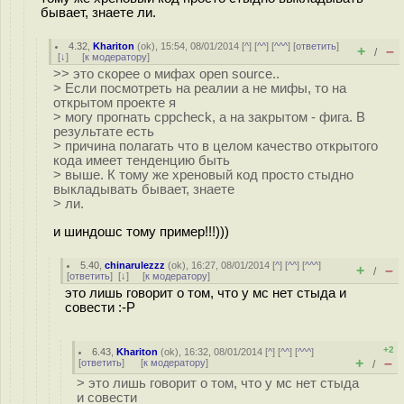
бывает, знаете ли.
4.32
,
Khariton
(
ok
), 15:54, 08/01/2014 [
^
] [
^^
] [
^^^
] [
ответить
]
+
–
/
[
↓
] [
к модератору
]
>> это скорее о мифах open source..
> Если посмотреть на реалии а не мифы, то на
открытом проекте я
> могу прогнать cppcheck, а на закрытом - фига. В
результате есть
> причина полагать что в целом качество открытого
кода имеет тенденцию быть
> выше. К тому же хреновый код просто стыдно
выкладывать бывает, знаете
> ли.
и шиндошс тому пример!!!)))
5.40
,
chinarulezzz
(
ok
), 16:27, 08/01/2014 [
^
] [
^^
] [
^^^
]
+
–
/
[
ответить
]
[
↓
] [
к модератору
]
это лишь говорит о том, что у мс нет стыда и
совести :-P
+2
6.43
,
Khariton
(
ok
), 16:32, 08/01/2014 [
^
] [
^^
] [
^^^
]
+
–
[
ответить
]
[
к модератору
]
/
> это лишь говорит о том, что у мс нет стыда
и совести