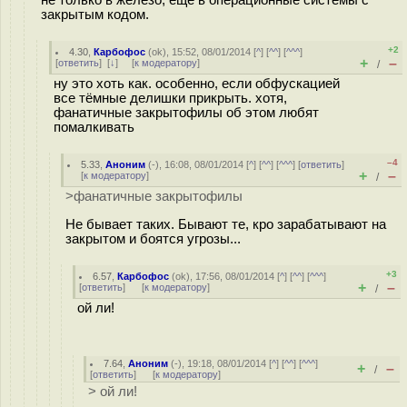
не только в железо, ещё в операционные системы с
закрытым кодом.
+2
4.30
,
Карбофос
(
ok
), 15:52, 08/01/2014 [
^
] [
^^
] [
^^^
]
+
–
[
ответить
]
[
↓
] [
к модератору
]
/
ну это хоть как. особенно, если обфускацией
все тёмные делишки прикрыть. хотя,
фанатичные закрытофилы об этом любят
помалкивать
–4
5.33
,
Аноним
(
-
), 16:08, 08/01/2014 [
^
] [
^^
] [
^^^
] [
ответить
]
+
–
[
к модератору
]
/
>фанатичные закрытофилы
Не бывает таких. Бывают те, кро зарабатывают на
закрытом и боятся угрозы...
+3
6.57
,
Карбофос
(
ok
), 17:56, 08/01/2014 [
^
] [
^^
] [
^^^
]
+
–
[
ответить
]
[
к модератору
]
/
ой ли!
7.64
,
Аноним
(
-
), 19:18, 08/01/2014 [
^
] [
^^
] [
^^^
]
+
–
/
[
ответить
]
[
к модератору
]
> ой ли!