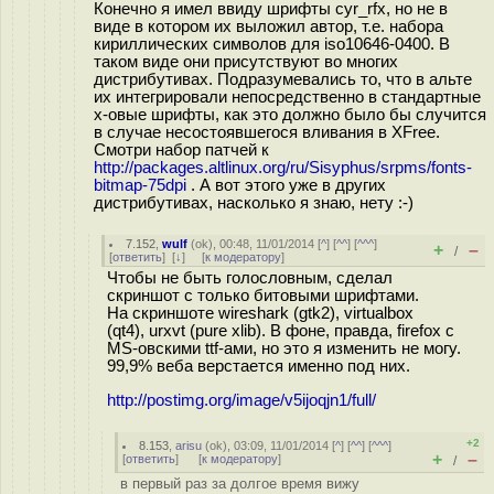
Конечно я имел ввиду шрифты cyr_rfx, но не в
виде в котором их выложил автор, т.е. набора
кириллических символов для iso10646-0400. В
таком виде они присутствуют во многих
дистрибутивах. Подразумевались то, что в альте
их интегрировали непосредственно в стандартные
x-овые шрифты, как это должно было бы случится
в случае несостоявшегося вливания в XFree.
Смотри набор патчей к
http://packages.altlinux.org/ru/Sisyphus/srpms/fonts-
bitmap-75dpi
. А вот этого уже в других
дистрибутивах, насколько я знаю, нету :-)
7.152
,
wulf
(
ok
), 00:48, 11/01/2014 [
^
] [
^^
] [
^^^
]
+
–
/
[
ответить
]
[
↓
] [
к модератору
]
Чтобы не быть голословным, сделал
скриншот с только битовыми шрифтами.
На скриншоте wireshark (gtk2), virtualbox
(qt4), urxvt (pure xlib). В фоне, правда, firefox с
MS-овскими ttf-ами, но это я изменить не могу.
99,9% веба верстается именно под них.
http://postimg.org/image/v5ijoqjn1/full/
+2
8.153
,
arisu
(
ok
), 03:09, 11/01/2014 [
^
] [
^^
] [
^^^
]
+
–
[
ответить
]
[
к модератору
]
/
в первый раз за долгое время вижу