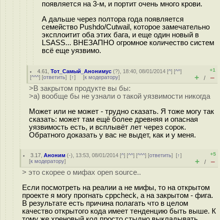
появляется на 3-м, и портит очень много крови.
А дальше через полтора года появляется
семейство Pushdo/Cutwail, которое замечательно
эксплоитит оба этих бага, и еще один новый в
LSASS... ВНЕЗАПНО огромное количество систем
всё еще уязвимо.
+1
4.61
,
Тот_Самый_Анонимус
(
?
), 18:40, 08/01/2014 [
^
] [
^^
]
+
–
[
^^^
] [
ответить
]
[
↑
] [
к модератору
]
/
>В закрытом продукте вы бы:
>а) вообще бы не узнали о такой уязвимости никогда
Может или не может - трудно сказать. Я тоже могу так
сказать: может там ещё более древняя и опасная
уязвимость есть, и всплывёт лет через сорок.
Обратного доказать у вас не выдет, как и у меня.
+5
3.17
,
Аноним
(
-
), 13:53, 08/01/2014 [
^
] [
^^
] [
^^^
] [
ответить
]
[
↑
]
+
–
[
к модератору
]
/
> это скорее о мифах open source..
Если посмотреть на реалии а не мифы, то на открытом
проекте я могу прогнать cppcheck, а на закрытом - фига.
В результате есть причина полагать что в целом
качество открытого кода имеет тенденцию быть выше. К
тому же хреновый код просто стыдно выкладывать