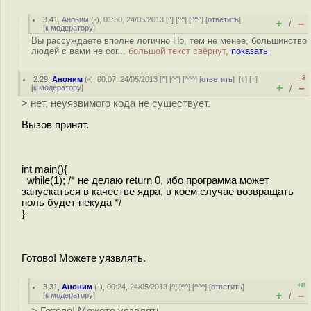
3.41
,
Аноним
(
-
), 01:50, 24/05/2013 [
^
] [
^^
] [
^^^
] [
ответить
]
+
–
/
[
к модератору
]
Вы рассуждаете вполне логично Но, тем не менее, большинство
людей с вами не сог...
большой текст свёрнут,
показать
–3
2.29
,
Аноним
(
-
), 00:07, 24/05/2013 [
^
] [
^^
] [
^^^
] [
ответить
]
[
↓
] [
↑
]
+
–
[
к модератору
]
/
> нет, неуязвимого кода не существует.
Вызов принят.
int main(){
while(1); /* не делаю return 0, ибо программа может
запускаться в качестве ядра, в коем случае возвращать
ноль будет некуда */
}
Готово! Можете уязвлять.
+8
3.31
,
Аноним
(
-
), 00:24, 24/05/2013 [
^
] [
^^
] [
^^^
] [
ответить
]
+
–
[
к модератору
]
/