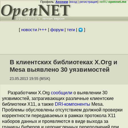
Профиль:
Аноним
(
вход
|
регистрация
)
неRU
opennet.me
[
новости
/
+++
|
форум
|
теги
|
]
В клиентских библиотеках X.Org и
Mesa выявлено 30 уязвимостей
23.05.2013 19:55 (MSK)
Разработчики X.Org
сообщили
о выявлении 30
уязвимостей, затрагивающих различные клиентские
библиотеки X11, а также
DRI-компоненты
Mesa.
Проблемы обусловлены отсутствием должной проверки
корректности передаваемых в рамках протокола X11
наборов данных и проявляются в виде выхода за
границы буферов и целочисленных переполнений при