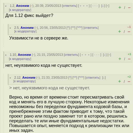
1.2
,
Аноним
(
-
), 20:39, 23/05/2013 [
ответить
] [
﹢﹢﹢
] [
· · ·
]
[
↓
] [
↑
]
+
–
/
[
к модератору
]
Для 1.12 фикс выйдет?
–1
2.5
,
Аноним
(
-
), 20:56, 23/05/2013 [
^
] [
^^
] [
^^^
] [
ответить
]
+
–
[
к модератору
]
/
Уязвимости не в сервере же.
+3
1.10
,
Аноним
(
-
), 21:15, 23/05/2013 [
ответить
] [
﹢﹢﹢
] [
· · ·
]
[
↓
] [
↑
]
+
–
[
к модератору
]
/
нет, неуязвимого кода не существует.
+2
2.12
,
Аноним
(
-
), 21:33, 23/05/2013 [
^
] [
^^
] [
^^^
] [
ответить
]
[
↓
]
+
–
[
к модератору
]
/
> нет, неуязвимого кода не существует.
Верно, но время от времени стоит пересматривать свой
код и менять его в лучшую сторону. Некоторые изменения
невозможны без переделки фундамента кодовой базы, и
пренебрежение этим фактом приводит к тому, что такой
проект рано или поздно заменит тот в котором, решились
переделать те или иные фундаментальные недостатки.
Повышается опыт, меняется подход к реализации тех или
иных задач.