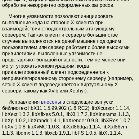
обработке некорректно оформленных запросов.
Многие уязвимости позволяют инициировать
выполнение кода на стороне X-клиента при
взаимодействии с подконтрольным атакующему
сервером. Так как клиент и сервер в большинстве
случаев выполняются на одной машине под одним
пользователем или сервер работает с более высокими
привилегиями, выявленные уязвимости не
представляют большой опасности. Тем не менее они
могут угрожать конфигурациям, когда
привилегированный клиент подсоединяется к
непривилегированному стороннему серверу (например,
setuid X-клиент подсоединяется к виртуальному X-
серверу, такому как Xvfb или Xephyr).
Исправления
внесены
в следующие выпуски
библиотек: libX11 1.5.99.902 (1.6 RC2), libXcursor 1.1.14,
libXext 1.3.2, libXfixes 5.0.1, libXi 1.7.2, libXinerama 1.1.3,
libXp 1.0.2, libXrandr 1.4.1, libXrender 0.9.8, libXRes 1.0.7,
libXv 1.0.8, libXvMC 1.0.8, libXxf86dga 1.1.4, libXxf86vm
1.1.3, libdmx 1.1.3, libxcb 1.9.1, libFS 1.0.5, libXt 1.1.4.