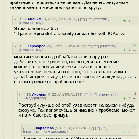
проблеме и героически её решает. Далее его энтузиазм
заканчивается и всё повторяется по кругу.
3.13
,
Аноним
(
-
), 21:50, 23/05/2013 [
^
] [
^^
] [
^^^
] [
ответить
]
+
–
/
[
к модератору
]
Этим человеком был
> Ilja van Sprundel, a security researcher with IOActive
+2
3.17
,
Карбофос
(
ok
), 22:21, 23/05/2013 [
^
] [
^^
] [
^^^
] [
ответить
]
+
–
[
к модератору
]
/
мои тикеты они год обрабатывали. пару раз
действительно критично, около десятка - чтение
конфигов: небольшие утечки памяти, хрень с
указателями. печально от того, что так долго. может
дела быстрее пойдут, если готовые патчи людям давать.
в этом проекте не пробовал ещё.
–1
4.19
,
Аноним
(
-
), 22:30, 23/05/2013 [
^
] [
^^
] [
^^^
] [
ответить
]
[
↓
]
+
–
[
к модератору
]
/
Раструби лучше об этой уязвимости на каком-нибудь
форуме. Так привлечёшь внимание к проблеме, может
и патч быстрее примут.
+1
5.22
,
Карбофос
(
ok
), 22:42, 23/05/2013 [
^
] [
^^
] [
^^^
]
+
–
[
ответить
]
[
к модератору
]
/
Шурик, вы комсомолец? Это же не наш метод!