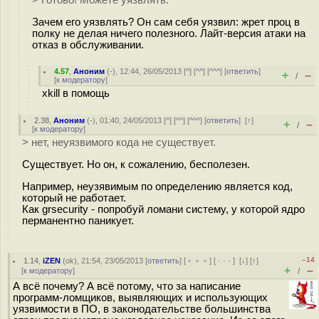
> Готово! Можете уязвлять.
Зачем его уязвлять? Он сам себя уязвил: жрет проц в
полку не делая ничего полезного. Лайт-версия атаки на
отказ в обслуживании.
4.57
,
Аноним
(
-
), 12:44, 26/05/2013 [
^
] [
^^
] [
^^^
] [
ответить
]
+
–
/
[
к модератору
]
xkill в помощь
2.38
,
Аноним
(
-
), 01:40, 24/05/2013 [
^
] [
^^
] [
^^^
] [
ответить
]
[
↑
]
+
–
/
[
к модератору
]
> нет, неуязвимого кода не существует.
Существует. Но он, к сожалению, бесполезен.
Например, неузявимым по определению является код,
который не работает.
Как grsecurity - попробуй ломани систему, у которой ядро
перманентно паникует.
–14
1.14
,
iZEN
(
ok
), 21:54, 23/05/2013 [
ответить
] [
﹢﹢﹢
] [
· · ·
]
[
↓
] [
↑
]
+
–
[
к модератору
]
/
А всё почему? А всё потому, что за написание
программ-ломщиков, выявляющих и использующих
уязвимости в ПО, в законодательстве большинства