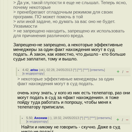
> Да уж, такой глупости я еще не слышал. Теперь ясно,
почему некоторые
> пренебрегают отладочным режимом для своих
программ. ПО может помочь в той
> или иной задаче, но думать за вас оно не будет.
Уязвимости
> не запрещено находить, запрещено их использовать
для причинения различного вреда.
Запрещено-не запрещено, а некоторые эффективные
менеджеры за один факт нахождения могут в суд
подать. А закон, как известно, что дышло - кто больше
судье заплатил, тому и вышло.
4.42
,
arisu
(
ok
), 02:28, 24/05/2013 [
^
] [
^^
] [
^^^
] [
ответить
]
+
–
/
[
к модератору
]
> некоторые эффективные менеджеры за один
факт нахождения могут в суд подать.
очень хочу знать, у кого из них есть телепатор, раз они
могут подать в суд за «факт нахождения». я тоже
пойду туда работать и попрошу, чтобы меня к
телепатору приписали.
5.50
,
Аноним
(
-
), 18:32, 24/05/2013 [
^
] [
^^
] [
^^^
] [
ответить
]
+
–
/
[
к модератору
]
Найти и никому не говорить - скучно. Даже в суд
никто не подаст.