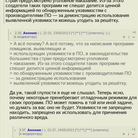
стран предусмотрено уголовное наказание. Из-за этого
создатели таких программ не спешат делится ценной
информацией по обнаруженным уязвимостям с
производителями ПО — за демонстрацию использования
выявленной уязвимости можешь угодить за решётку.
+4
2.20
,
Аноним
(
-
), 22:32, 23/05/2013 [
^
] [
^^
] [
^^^
] [
ответить
]
[
↓
]
+
–
[
к модератору
]
/
> А всё почему? А всё потому, что за написание программ-
ломщиков, выявляющих и
> использующих уязвимости в ПО, в законодательстве
большинства стран предусмотрено уголовное
> наказание. Из-за этого создатели таких программ не
спешат делится ценной информацией
> по обнаруженным уязвимостям с производителями ПО
— за демонстрацию использования
> выявленной уязвимости можешь угодить за решётку.
Да уж, такой глупости я еще не слышал. Теперь ясно,
почему некоторые пренебрегают отладочным режимом для
своих программ. ПО может помочь в той или иной задаче,
но думать за вас оно не будет. Уязвимости не запрещено
находить, запрещено их использовать для причинения
различного вреда.
+1
3.37
,
Аноним
(
-
), 01:37, 24/05/2013 [
^
] [
^^
] [
^^^
] [
ответить
]
+
–
[
к модератору
]
/