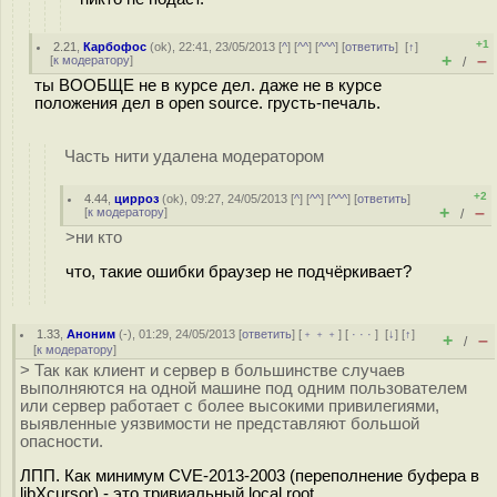
+1
2.21
,
Карбофос
(
ok
), 22:41, 23/05/2013 [
^
] [
^^
] [
^^^
] [
ответить
]
[
↑
]
+
–
[
к модератору
]
/
ты ВООБЩЕ не в курсе дел. даже не в курсе
положения дел в open source. грусть-печаль.
Часть нити удалена модератором
+2
4.44
,
цирроз
(
ok
), 09:27, 24/05/2013 [
^
] [
^^
] [
^^^
] [
ответить
]
+
–
[
к модератору
]
/
>ни кто
что, такие ошибки браузер не подчёркивает?
1.33
,
Аноним
(
-
), 01:29, 24/05/2013 [
ответить
] [
﹢﹢﹢
] [
· · ·
]
[
↓
] [
↑
]
+
–
/
[
к модератору
]
> Так как клиент и сервер в большинстве случаев
выполняются на одной машине под одним пользователем
или сервер работает с более высокими привилегиями,
выявленные уязвимости не представляют большой
опасности.
ЛПП. Как минимум CVE-2013-2003 (переполнение буфера в
libXcursor) - это тривиальный local root.