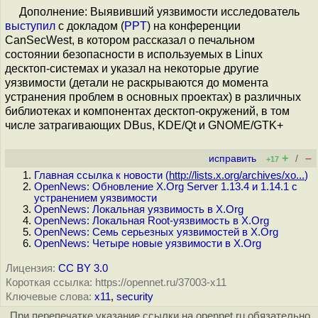
Дополнение: Выявивший уязвимости исследователь
выступил
с докладом (
PPT
) на конференции
CanSecWest, в котором рассказал о печальном
состоянии безопасности в используемых в Linux
десктоп-системах и указал на некоторые другие
уязвимости (детали не раскрываются до момента
устранения проблем в основных проектах) в различных
библиотеках и компонентах десктоп-окружений, в том
числе затрагивающих DBus, KDE/Qt и GNOME/GTK+
+
–
исправить
/
+17
Главная ссылка к новости (
http://lists.x.org/archives/xo...
)
OpenNews: Обновление X.Org Server 1.13.4 и 1.14.1 с
устранением уязвимости
OpenNews: Локальная уязвимость в X.Org
OpenNews: Локальная Root-уязвимость в X.Org
OpenNews: Семь серьезных уязвимостей в X.Org
OpenNews: Четыре новые уязвимости в X.Org
Лицензия:
CC BY 3.0
Короткая ссылка: https://opennet.ru/37003-x11
Ключевые слова:
x11
,
security
При перепечатке указание ссылки на opennet.ru обязательно