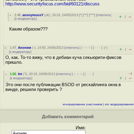
http://www.securityfocus.com/bid/60121/discuss
2.48
,
anonymousY
(
ok
), 16:24, 24/05/2013 [
^
] [
^^
] [
^^^
] [
ответить
]
+
–
/
[
к модератору
]
Каким образом???
1.47
,
Аноним
(
-
), 14:50, 24/05/2013 [
ответить
] [
﹢﹢﹢
] [
· · ·
]
[
↑
]
+
–
/
[
к модератору
]
О, как. То-то вижу, что в дебиан куча секьюрити-фиксов
пришло.
–1
1.55
,
Int
(
?
), 20:19, 24/05/2013 [
ответить
] [
﹢﹢﹢
] [
· · ·
]
+
–
[
к модератору
]
/
Это они после публикации BSOD от рескайлинга окна в
винде, решили проверить ?
игнорирование участников
|
лог модерирования
Добавить комментарий
Имя: