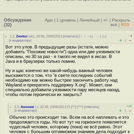
Обсуждение
Ajax
|
1 уровень
|
Линейный
|
+/-
|
Раскрыть
(32)
всё
|
RSS
–3
1.1
,
Zenitur
(
ok
), 20:36, 23/05/2013 [
ответить
] [
﹢﹢﹢
] [
· · ·
]
[
↓
]
+
–
[
к модератору
]
/
Вот это улов. В предыдущие разы (кстати, можно
добавить "Похожие новости") одна или две уязвимости
описаны, но 30 за раз - я такого не видел в иксах. В
Java и в браузерах только помню.
Ну и щас конечно же какой-нибудь важный человек
выскажется о том, что "в свете последних событий
необходимо как можно быстрее закончить работу над
Wayland и прекратить поддержку X.org". Может, они
специально добавили уязвимости пару месяцев назад,
чтобы потом героически их закрыть?
+16
2.3
,
Аноним
(
-
), 20:40, 23/05/2013 [
^
] [
^^
] [
^^^
] [
ответить
]
+
–
[
к модератору
]
/
Обычно это происходит так. Всем на всё наплевать и это
продолжается годы. Но вот тут на горизонте появляется
чудесный человек, которому (пока) не всё равно. Этот
человек с большим оптимизмом знанием дела подходит к