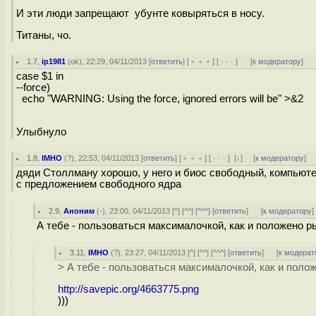
И эти люди запрещают убунте ковыряться в носу.
Титаны, чо.
1.7
,
ip1981
(
ok
), 22:29, 04/11/2013 [
ответить
] [
﹢﹢﹢
] [
· · ·
]
[
к модератору
]
case $1 in
--force)
echo "WARNING: Using the force, ignored errors will be" >&2
Улыбнуло
1.8
,
IMHO
(
?
), 22:53, 04/11/2013 [
ответить
] [
﹢﹢﹢
] [
· · ·
]
[
↓
] [
к модератору
]
дяди Столлману хорошо, у него и биос свободный, компьютер
с предложением свободного ядра
2.9
,
Аноним
(
-
), 23:00, 04/11/2013 [
^
] [
^^
] [
^^^
] [
ответить
]
[
к модератору
]
А тебе - пользоваться максималочкой, как и положено р
3.11
,
IMHO
(
?
), 23:27, 04/11/2013 [
^
] [
^^
] [
^^^
] [
ответить
]
[
к модерат
> А тебе - пользоваться максималочкой, как и поло
http://savepic.org/4663775.png
)))