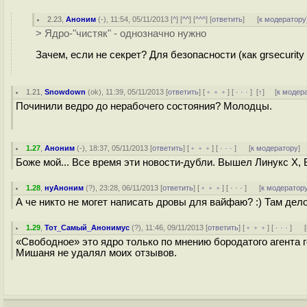
2.23
,
Аноним
(
-
), 11:54, 05/11/2013 [
^
] [
^^
] [
^^^
] [
ответить
]
[
к модератору
> Ядро-"чистяк" - однозначно нужно
Зачем, если не секрет? Для безопасности (как grsecurity 
1.21
,
Snowdown
(
ok
), 11:39, 05/11/2013 [
ответить
] [
﹢﹢﹢
] [
· · ·
]
[
↑
] [
к модер
Починили ведро до нерабочего состояния? Молодцы.
1.27
,
Аноним
(
-
), 18:37, 05/11/2013 [
ответить
] [
﹢﹢﹢
] [
· · ·
]
[
к модератору
]
Боже мой... Все время эти новости-дубли. Вышел Линукс Х,
1.28
,
нуАноним
(
?
), 23:28, 06/11/2013 [
ответить
] [
﹢﹢﹢
] [
· · ·
]
[
к модератор
А че никто не могет написать дровы для вайфаю? :) Там делов
1.29
,
Тот_Самый_Анонимус
(
?
), 11:46, 09/11/2013 [
ответить
] [
﹢﹢﹢
] [
· · ·
]
[
«Свободное» это ядро только по мнению бородатого агента г
Мишаня не удалял моих отзывов.