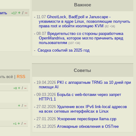
Важное
+
–
вить
/
+17
-
11.07
GhostLock, BadEpoll и Januscape -
уязвимости в ядре Linux, позволяющие получить
права root и обойти изоляцию KVM
(82 +34)
-
08.07
Вредительство со стороны разработчика
OpenMandriva, которое могло причинить вред
пользователям
(107 +34)
-
Сводка событий за 2025 год
Советы
ть всё
|
RSS
-
19.04.2026
PKI с аппаратным TRNG за 10 дней при
помощи AI
+
–
/
+8
-
09.03.2026
Борьба с web-ботами через запрет
HTTP/1.1
+
–
/
-
27.02.2026
Удаление всех IPv6 link-local адресов
на всех сетевых интерфейсах в Linux
-
27.01.2026
Ускорение пересборки llama.cpp
+
–
/
+1
-
25.12.2025
Атомарные обновления в OSTree