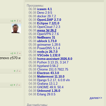
Программы:
06.08
icewm 4.1
06.08
Deno 2.9.5
06.08
docker 29.7.2
06.08
OpenLDAP 2.7.0
+
–
/
+4
06.08
Eclipse 7.121.0
06.08
OpenCloud 7.2.3
06.08
mesa 3d 26.2
05.08
OpenVPN 2.7.6
05.08
NetBeans 31
05.08
ublock 1.73.0
05.08
gstreamer 1.28.6
05.08
PowerDNS 5.1.4
05.08
node.js 26.7.0
+
–
/
+2
05.08
VSCode 1.132.0
enovo z570 и
05.08
home-assistant 2026.8.0
05.08
Python 3.13.15, 3.14.7
05.08
hyprland 0.56.2
05.08
Chrome 151.0.7922.75
+
–
/
04.08
Electron 43.3.0
04.08
Mattermost 11.10.0
04.08
Django 5.2.17, 6.0.8
vln
04.08
Grafana 13.1.2
+
–
/
+2
04.08
GNOME 49.9, 50.4
04.08
Unbound 1.26.0
04.08
Erlang 29.0.5
далее>>
Дистрибутивы: