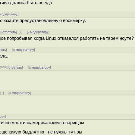
атива должна быть всегда
 модератору
]
 то юзайте предустановленную восьмёрку.
] [
ответить
]
[
↓
] [
к модератору
]
се попробывал когда Linux отказался работать на твоем ноуте?
тить
]
[
к модератору
]
ала.
 [
^^^
] [
ответить
]
[
к модератору
]
]
[
↑
] [
к модератору
]
ору
]
античным латиноамериканским товарищам
и еще какую быдлятню - не нужны тут вы