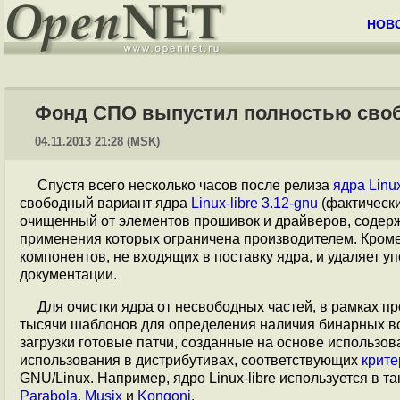
НОВ
Фонд CПО выпустил полностью свобо
04.11.2013 21:28 (MSK)
Спустя всего несколько часов после релиза
ядра Linu
свободный вариант ядра
Linux-libre 3.12-gnu
(фактически
очищенный от элементов прошивок и драйверов, содерж
применения которых ограничена производителем. Кроме т
компонентов, не входящих в поставку ядра, и удаляет 
документации.
Для очистки ядра от несвободных частей, в рамках пр
тысячи шаблонов для определения наличия бинарных вс
загрузки готовые патчи, созданные на основе использов
использования в дистрибутивах, соответствующих
крит
GNU/Linux. Например, ядро Linux-libre используется в та
Parabola
,
Musix
и
Kongoni
.