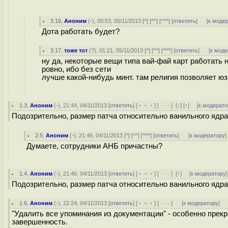
3.16
,
Аноним
(
-
), 00:53, 05/11/2013 [
^
] [
^^
] [
^^^
] [
ответить
]
[
к моде
Дота работать будет?
3.17
,
тоже тот
(
?
), 01:21, 05/11/2013 [
^
] [
^^
] [
^^^
] [
ответить
]
[
к моде
ну да, некоторые вещи типа вай-фай карт работать ни
ровно, ибо без сети
лучше какой-нибудь минт. там религия позволяет ю
1.3
,
Аноним
(
-
), 21:44, 04/11/2013 [
ответить
] [
﹢﹢﹢
] [
· · ·
]
[
↓
] [
↑
] [
к модерато
Подозрительно, размер патча относительно ванильного ядра 
2.5
,
Аноним
(
-
), 21:46, 04/11/2013 [
^
] [
^^
] [
^^^
] [
ответить
]
[
к модератору
]
Думаете, сотрудники АНБ причастны?
1.4
,
Аноним
(
-
), 21:46, 04/11/2013 [
ответить
] [
﹢﹢﹢
] [
· · ·
]
[
↑
] [
к модератору
]
Подозрительно, размер патча относительно ванильного ядра 
1.6
,
Аноним
(
-
), 22:24, 04/11/2013 [
ответить
] [
﹢﹢﹢
] [
· · ·
]
[
к модератору
]
"Удалить все упоминания из документации" - особенно прекр
завершенность.