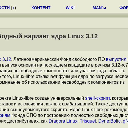
ОСТИ
(
+
)
КОНТЕНТ
WIKI
MAN'ы
ФО
дный вариант ядра Linux 3.12
x 3.12
, Латиноамериканский Фонд свободного ПО
выпустил
 выпуск основан на последнем кандидате в релизы 3.12-rc7
ащих несвободные компоненты или участки кода, область
ого, Linux-libre отключает функции ядра по загрузке несв
упоминание об использовании несвободных компонентов из
оекта Linux-libre создан универсальный
shell-скрипт
, котор
тавок и исключения ложных срабатываний. Также доступн
ания вышеупомянутого скрипта. Ядро Linux-libre рекоменд
ериям
Фонда СПО по построению полностью свободных дис
ких дистрибутивах, как
Dragora Linux
,
Trisquel
,
Dyne:Bolic
,
g