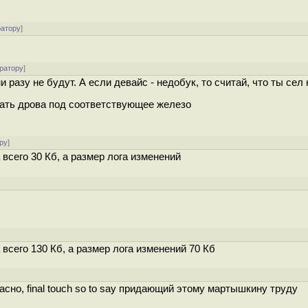
ратору
]
ратору
]
 разу не будут. А если девайс - недобук, то считай, что ты сел 
зать дрова под соответствующее железо
ру
]
всего 30 Кб, а размер лога изменений
всего 130 Кб, а размер лога изменений 70 Кб
асно, final touch so to say придающий этому мартышкину труду