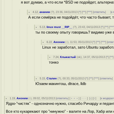
я вот думаю, а что если *BSD не подойдет, альтерн
4.12
,
ананим
(
?
), 23:36, 04/11/2013 [
^
] [
^^
] [
^^^
] [
ответить
]
[
к
А если семёрка не подойдёт, что часто бывает,
5.13
,
linux must __RIP__
(
?
), 23:43, 04/11/2013 [
^
] [
^^
] [
^^^
ты по своему опыту говоришь? видимо уже в
6.22
,
Аноним
(
-
), 11:53, 05/11/2013 [
^
] [
^^
] [
^^^
] [
отве
Linux не заработал, зато Ubuntu заработ
7.24
,
Клыкастый
(
ok
), 14:37, 05/11/2013 [
^
] [
^^
]
тонко
5.15
,
Сталин
(
?
), 00:33, 05/11/2013 [
^
] [
^^
] [
^^^
] [
ответить
Юзаем макинтош, dtrace, lldb
1.19
,
Аноним
(
-
), 09:02, 05/11/2013 [
ответить
] [
﹢﹢﹢
] [
· · ·
]
[
↓
] [
↑
] [
к модерат
Ядро-"чистяк" - однозначно нужно, спасибо Ричарду и пед
Все кто кукарекают про "нинужно" - валите на Лор, Хабр ил