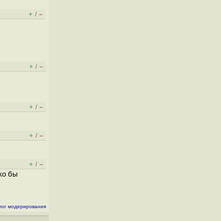
+
–
/
+
–
/
+
–
/
+
–
/
+
–
/
ко бы
лог модерирования