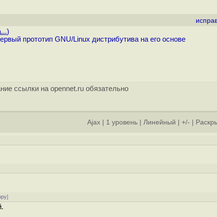
испра
...
)
рвый прототип GNU/Linux дистрибутива на его основе
ние ссылки на opennet.ru обязательно
Ajax
|
1 уровень
|
Линейный
|
+/-
|
Раскры
ору
]
.