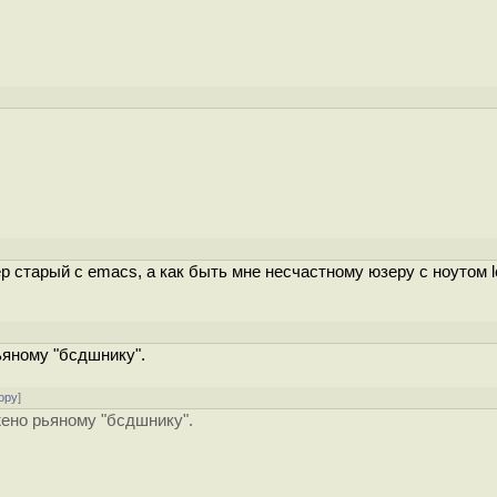
 старый с emacs, а как быть мне несчастному юзеру с ноутом l
ьяному "бсдшнику".
ору
]
жено рьяному "бсдшнику".