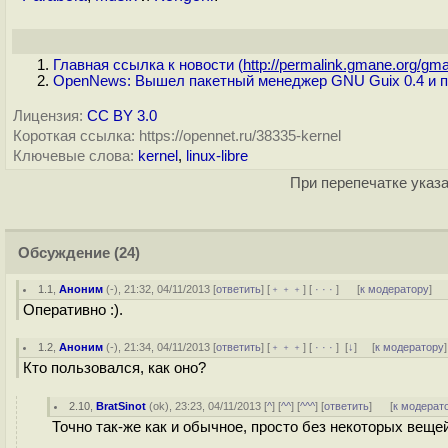
Главная ссылка к новости (
http://permalink.gmane.org/gma
OpenNews: Вышел пакетный менеджер GNU Guix 0.4 и пе
Лицензия:
CC BY 3.0
Короткая ссылка: https://opennet.ru/38335-kernel
Ключевые слова:
kernel
,
linux-libre
При перепечатке указа
Обсуждение
(24)
1.1
,
Аноним
(
-
), 21:32, 04/11/2013 [
ответить
] [
﹢﹢﹢
] [
· · ·
]
[
к модератору
]
Оперативно :).
1.2
,
Аноним
(
-
), 21:34, 04/11/2013 [
ответить
] [
﹢﹢﹢
] [
· · ·
]
[
↓
] [
к модератору
]
Кто пользовался, как оно?
2.10
,
BratSinot
(
ok
), 23:23, 04/11/2013 [
^
] [
^^
] [
^^^
] [
ответить
]
[
к модерат
Точно так-же как и обычное, просто без некоторых вещей