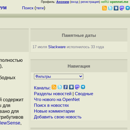
Профиль:
Аноним
(
вход
|
регистрация
)
неRU
opennet.me
РУМ
Поиск
(
теги
)
Памятные даты
17 июля
Slackware
исполнилось 33 года
полностью
),
Навигация
ободных
Каналы:
Разделы новостей
|
Сводные
ый содержит
Что нового на OpenNet
ы для
Поиск в новостях
овано для
Новые комментарии
трибутивов
Добавить свою новость
NewSense
,