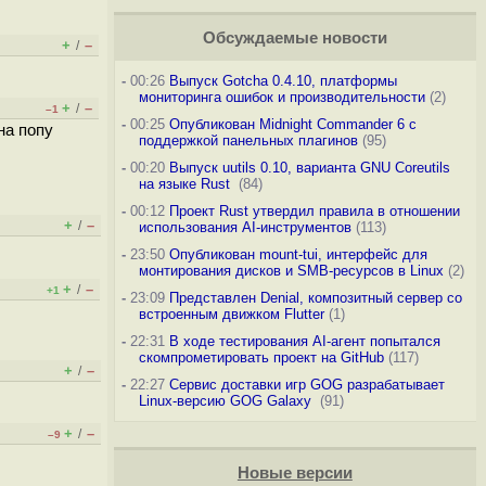
Обсуждаемые новости
+
–
/
-
00:26
Выпуск Gotcha 0.4.10, платформы
мониторинга ошибок и производительности
(2)
+
–
/
–1
-
00:25
Опубликован Midnight Commander 6 c
на попу
поддержкой панельных плагинов
(95)
-
00:20
Выпуск uutils 0.10, варианта GNU Coreutils
на языке Rust
(84)
-
00:12
Проект Rust утвердил правила в отношении
+
–
/
использования AI-инструментов
(113)
-
23:50
Опубликован mount-tui, интерфейс для
монтирования дисков и SMB-ресурсов в Linux
(2)
+
–
/
+1
-
23:09
Представлен Denial, композитный сервер со
встроенным движком Flutter
(1)
-
22:31
В ходе тестирования AI-агент попытался
скомпрометировать проект на GitHub
(117)
+
–
/
-
22:27
Сервис доставки игр GOG разрабатывает
Linux-версию GOG Galaxy
(91)
+
–
/
–9
Новые версии