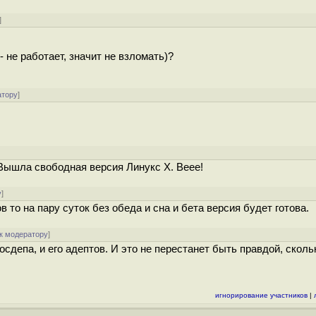
]
- не работает, значит не взломать)?
атору
]
 Вышла свободная версия Линукс Х. Веее!
у
]
 то на пару суток без обеда и сна и бета версия будет готова.
к модератору
]
осдепа, и его адептов. И это не перестанет быть правдой, сколь
игнорирование участников
|