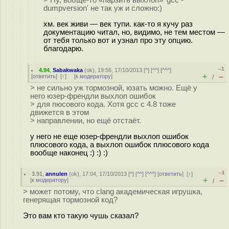
> Ну, вобще-то «парзить выхлоп» 'gcc -
dumpversion' не так уж и сложно:)
хм. век живи — век тупи. как-то я кучу раз
документацию читал, но, видимо, не тем местом —
от тебя только вот и узнал про эту опцию.
благодарю.
–1
4.94
,
Sabakwaka
(
ok
), 19:56, 17/10/2013 [
^
] [
^^
] [
^^^
]
+
–
[
ответить
]
[
↑
] [
к модератору
]
/
> не сильно уж тормозной, юзать можно. Ещё у
него юзер-френдли выхлоп ошибок
> для пюсового кода. Хотя gcc с 4.8 тоже
движется в этом
> направлении, но ещё отстаёт.
у него не еще юзер-френдли выхлоп ошибок
плюсового кода, а выхлоп ошибок плюсового кода
вообще наконец :) :) :)
–1
3.91
,
annulen
(
ok
), 17:04, 17/10/2013 [
^
] [
^^
] [
^^^
] [
ответить
]
[
↑
]
+
–
[
к модератору
]
/
> может потому, что clang академическая игрушка,
генерящая тормозной код?
Это вам кто такую чушь сказал?