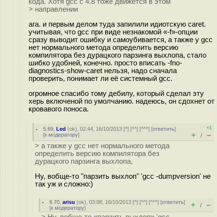
кода. Хотя gcc с 4.8 тоже движется в этом
> направлении
ага. и первым делом туда запилили идиотскую caret.
учитывая, что gcc при виде незнакомой «-f»-опции
сразу выводит ошибку и самоубивается, а также у gcc
нет нормального метода определить версию
компилятора без дурацкого парзинга выхлопа, стало
шибко удобней, конечно. просто вписать -fno-
diagnostics-show-caret нельзя, надо сначала
проверить, понимает ли её системный gcc.
огромное спасибо тому дебилу, который сделал эту
херь включеной по умолчанию. надеюсь, он сдохнет от
кровавого поноса.
+1
5.69
,
Led
(
ok
), 02:44, 16/10/2013 [
^
] [
^^
] [
^^^
] [
ответить
]
+
–
[
к модератору
]
/
> а также у gcc нет нормального метода
определить версию компилятора без
дурацкого парзинга выхлопа,
Ну, вобще-то "парзить выхлоп" 'gcc -dumpversion' не
так уж и сложно:)
6.70
,
arisu
(
ok
), 03:08, 16/10/2013 [
^
] [
^^
] [
^^^
] [
ответить
]
+
–
/
[
к модератору
]