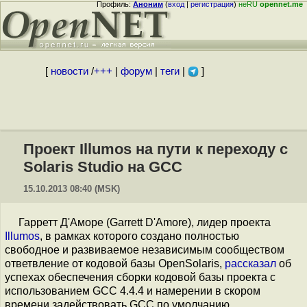
Профиль:
Аноним
(
вход
|
регистрация
)
неRU
opennet.me
[
новости
/
+++
|
форум
|
теги
|
]
Проект Illumos на пути к переходу с
Solaris Studio на GCC
15.10.2013 08:40 (MSK)
Гарретт Д'Аморе (Garrett D'Amore), лидер проекта
Illumos
, в рамках которого создано полностью
свободное и развиваемое независимым сообществом
ответвление от кодовой базы OpenSolaris,
рассказал
об
успехах обеспечения сборки кодовой базы проекта с
использованием GCC 4.4.4 и намерении в скором
времени задействовать GCC по умолчанию.