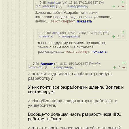
+1
9.85
,
kurokaze
(
ok
), 13:10, 17/10/2013 [
^
] [
^^
]
+
–
[
^^^
] [
ответить
]
[
↑
] [
к модератору
]
/
Зачем вы врёте Разработчики сами
пожелали передать код на таких условиях,
челюс...
текст свёрнут,
показать
+1
10.90
,
arisu
(
ok
), 15:36, 17/10/2013 [
^
] [
^^
] [
^^^
]
+
–
[
ответить
]
[
к модератору
]
/
а оно по другому не умеет не понятно,
зачем с этим вообще пытаются
разговариват...
текст свёрнут,
показать
+2
7.46
,
Аноним
(
-
), 18:11, 15/10/2013 [
^
] [
^^
] [
^^^
]
+
–
[
ответить
]
[
↑
] [
к модератору
]
/
> покажите где именно apple контролирует
разработку?
У них почти все разработчики шланга. Вот так и
контролирует.
> clang/llvm пишут люди которые работают в
университете,
Вообще-то большая часть разработчиков IIRC
работает в Эппл.
> а то что apple спонсирует какой-то открытый