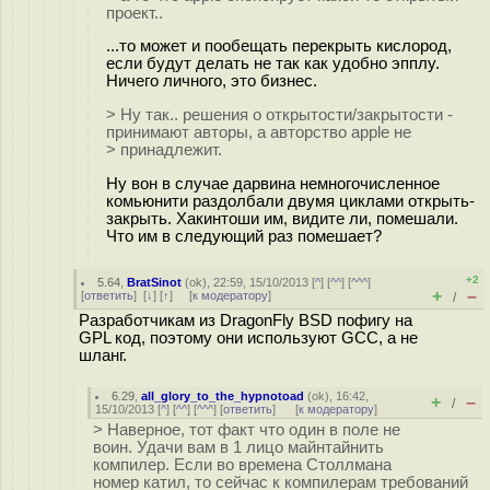
проект..
...то может и пообещать перекрыть кислород,
если будут делать не так как удобно эпплу.
Ничего личного, это бизнес.
> Ну так.. решения о открытости/закрытости -
принимают авторы, а авторство apple не
> принадлежит.
Ну вон в случае дарвина немногочисленное
комьюнити раздолбали двумя циклами открыть-
закрыть. Хакинтоши им, видите ли, помешали.
Что им в следующий раз помешает?
+2
5.64
,
BratSinot
(
ok
), 22:59, 15/10/2013 [
^
] [
^^
] [
^^^
]
+
–
[
ответить
]
[
↓
] [
↑
] [
к модератору
]
/
Разработчикам из DragonFly BSD пофигу на
GPL код, поэтому они используют GCC, а не
шланг.
6.29
,
all_glory_to_the_hypnotoad
(
ok
), 16:42,
+
–
/
15/10/2013 [
^
] [
^^
] [
^^^
] [
ответить
]
[
к модератору
]
> Наверное, тот факт что один в поле не
воин. Удачи вам в 1 лицо майнтайнить
компилер. Если во времена Столлмана
номер катил, то сейчас к компилерам требований