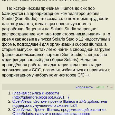
По историческим причинам Illumos до сих пор
базируется на проприетарном компиляторе Solaris
Studio (Sun Studio), что создавало некоторые трудности
для энтузиастов, желающих принять участие в
разработке. Лицензия на Solaris Studio запрещает
распространение компилятора сторонними лицами, в то
время как новые выпуски Solaris Studio 12 недоступны в
форме, подходящей для организации сборки Illumos, а
старые выпуски не так легко найти в свободной загрузке
(ранее использовался вариант Sun Studio, специально
модифицированный для сборки Solaris). Недавно
проведённая работа по адаптации кода проекта для
использования GCC, позволит избавиться от привязки к
проприетарному набору компиляторов С/C++.
+
–
исправить
/
+21
Главная ссылка к новости
(
http://gdamore.blogspot.ru/201...
)
OpenNews: Силами проекта Illumos в ZFS добавлена
поддержка улучшенного сжатия LZ4
OpenNews: Проект Illumos, продолжающий развитие
OpenSolaris, на пути к созданию эталонного