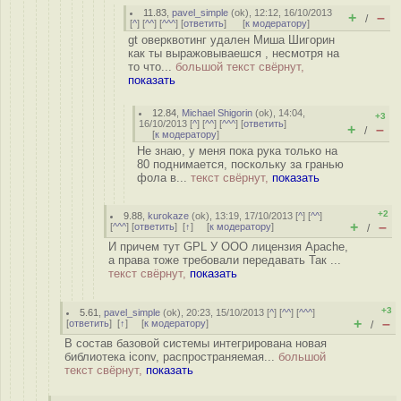
11.83
,
pavel_simple
(
ok
), 12:12, 16/10/2013
+
–
/
[
^
] [
^^
] [
^^^
] [
ответить
]
[
к модератору
]
gt оверквотинг удален Миша Шигорин
как ты выражовываешся , несмотря на
то что...
большой текст свёрнут,
показать
12.84
,
Michael Shigorin
(
ok
), 14:04,
+3
16/10/2013 [
^
] [
^^
] [
^^^
] [
ответить
]
+
–
/
[
к модератору
]
Не знаю, у меня пока рука только на
80 поднимается, поскольку за гранью
фола в...
текст свёрнут,
показать
+2
9.88
,
kurokaze
(
ok
), 13:19, 17/10/2013 [
^
] [
^^
]
+
–
[
^^^
] [
ответить
]
[
↑
] [
к модератору
]
/
И причем тут GPL У ООО лицензия Apache,
а права тоже требовали передавать Так ...
текст свёрнут,
показать
+3
5.61
,
pavel_simple
(
ok
), 20:23, 15/10/2013 [
^
] [
^^
] [
^^^
]
+
–
[
ответить
]
[
↑
] [
к модератору
]
/
В состав базовой системы интегрирована новая
библиотека iconv, распространяемая...
большой
текст свёрнут,
показать