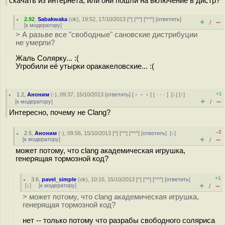
скачать из интернета, или они пошли на включение в дистр?
2.92
,
Sabakwaka
(
ok
), 19:52, 17/10/2013 [
^
] [
^^
] [
^^^
] [
ответить
]
+
–
/
[
к модератору
]
> А разьве все "свободные" сановские дистрибуции
не умерли?
Жаль Солярку... :(
Угробили её утырки оракакеловские... :(
+1
1.2
,
Аноним
(
-
), 09:37, 15/10/2013 [
ответить
] [
﹢﹢﹢
] [
· · ·
]
[
↓
] [
↑
]
+
–
[
к модератору
]
/
Интересно, почему не Clang?
–2
2.5
,
Аноним
(
-
), 09:56, 15/10/2013 [
^
] [
^^
] [
^^^
] [
ответить
]
[
↓
]
+
–
[
к модератору
]
/
может потому, что clang академическая игрушка,
генерящая тормозной код?
+1
3.6
,
pavel_simple
(
ok
), 10:15, 15/10/2013 [
^
] [
^^
] [
^^^
] [
ответить
]
+
–
[
↓
] [
к модератору
]
/
> может потому, что clang академическая игрушка,
генерящая тормозной код?
нет -- только потому что разрабы свободного соляриса