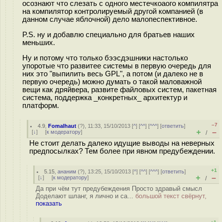
осознают что слезать с одного местечкоаого компилятра
на компилятор контролируемый другой компанией (в
данном случае яблочной) дело малопеспективное.
P.S. ну и добавлю специально для братьев наших
меньших.
Ну и потому что только бээсдэшники настолько
упоротые что развитее системы в первую очередь для
них это "выпилить весь GPL", а потом (и далеко не в
первую очередь) можно думать о такой маловажной
вещи как дряйвера, развите файловых систем, пакетная
система, поддержка _конкретных_ архитектур и
платформ.
–7
4.9
,
Fomalhaut
(
?
), 11:33, 15/10/2013 [
^
] [
^^
] [
^^^
] [
ответить
]
+
–
[
↓
] [
к модератору
]
/
Не стоит делать далеко идущие выводы на неверных
предпосылках? Тем более при явном предубеждении.
+1
5.15
,
ананим
(
?
), 13:25, 15/10/2013 [
^
] [
^^
] [
^^^
] [
ответить
]
+
–
[
↓
] [
к модератору
]
/
Да при чём тут предубеждения Просто здравый смысл
Доделают шланг, я лично и са...
большой текст свёрнут,
показать