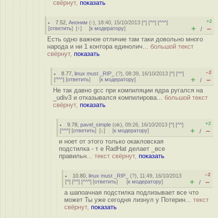
свёрнут,
показать
+2
7.52
,
Аноним
(
-
), 18:40, 15/10/2013 [
^
] [
^^
] [
^^^
]
+
–
[
ответить
]
[
↑
] [
к модератору
]
/
Есть одно важное отличие там таки довольно много
народа и ни 1 контора единолич...
большой текст
свёрнут,
показать
–2
8.77
,
linux must _RIP_
(
?
), 08:39, 16/10/2013 [
^
] [
^^
]
+
–
[
^^^
] [
ответить
]
[
к модератору
]
/
Не так давно gcc при компиляции ядра ругался на
_udiv3 и отказывался компилирова...
большой текст
свёрнут,
показать
+2
9.78
,
pavel_simple
(
ok
), 09:26, 16/10/2013 [
^
] [
^^
]
+
–
[
^^^
] [
ответить
]
[
↓
] [
к модератору
]
/
и ноет от этого только окакловская
подстилка - т е RadHat делает _все
правильн...
текст свёрнут,
показать
–2
10.80
,
linux must _RIP_
(
?
), 11:49, 16/10/2013
+
–
[
^
] [
^^
] [
^^^
] [
ответить
]
[
к модератору
]
/
а шапоачная подстилка подлизывает все что
может Ты уже сегодня лизнул у Потерин...
текст
свёрнут,
показать