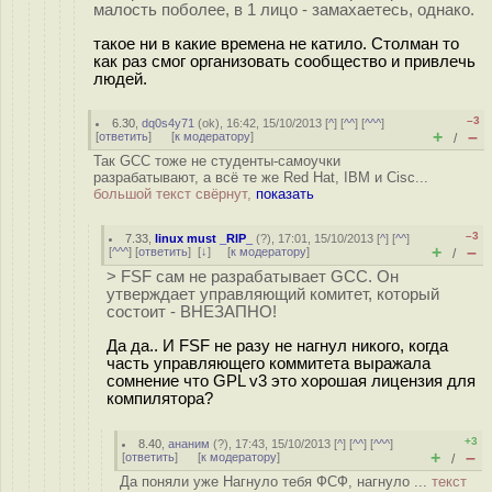
малость поболее, в 1 лицо - замахаетесь, однако.
такое ни в какие времена не катило. Столман то
как раз смог организовать сообщество и привлечь
людей.
–3
6.30
,
dq0s4y71
(
ok
), 16:42, 15/10/2013 [
^
] [
^^
] [
^^^
]
+
–
[
ответить
]
[
к модератору
]
/
Так GCC тоже не студенты-самоучки
разрабатывают, а всё те же Red Hat, IBM и Cisc...
большой текст свёрнут,
показать
–3
7.33
,
linux must _RIP_
(
?
), 17:01, 15/10/2013 [
^
] [
^^
]
+
–
[
^^^
] [
ответить
]
[
↓
] [
к модератору
]
/
> FSF сам не разрабатывает GCC. Он
утверждает управляющий комитет, который
состоит - ВНЕЗАПНО!
Да да.. И FSF не разу не нагнул никого, когда
часть управляющего коммитета выражала
сомнение что GPL v3 это хорошая лицензия для
компилятора?
+3
8.40
,
ананим
(
?
), 17:43, 15/10/2013 [
^
] [
^^
] [
^^^
]
+
–
[
ответить
]
[
к модератору
]
/
Да поняли уже Нагнуло тебя ФСФ, нагнуло ...
текст