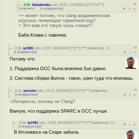
–1
4.95
,
Sabakwaka
(
ok
), 19:57, 17/10/2013 [
^
] [
^^
] [
^^^
]
+
–
[
ответить
]
[
к модератору
]
/
>> может потому, что clang академическая
игрушка, генерящая тормозной код?
> Это вам кто такую чушь сказал?
Баба Клава с лавочки.
+2
2.11
,
ip1981
(
ok
), 12:07, 15/10/2013 [
^
] [
^^
] [
^^^
] [
ответить
]
[
↑
]
+
–
[
к модератору
]
/
Потому что:
1. Поддержка GCC была впилена Sun давно
2. Система сборки illumos - говно, хрен туда что впилишь.
+3
2.12
,
annulen
(
ok
), 12:13, 15/10/2013 [
^
] [
^^
] [
^^^
] [
ответить
]
+
–
[
к модератору
]
/
>Интересно, почему не Clang?
Вангую, что поддержка SPARC в GCC лучше
3.14
,
ip1981
(
ok
), 13:06, 15/10/2013 [
^
] [
^^
] [
^^^
] [
ответить
]
[
↓
]
+
–
/
[
к модератору
]
В Иллюмосе на Спарк забили.