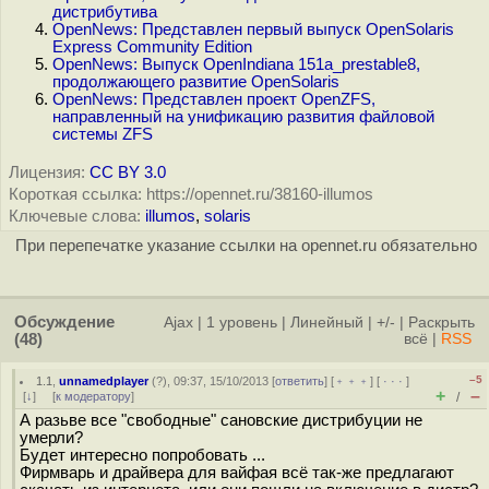
дистрибутива
OpenNews: Представлен первый выпуск OpenSolaris
Express Community Edition
OpenNews: Выпуск OpenIndiana 151a_prestable8,
продолжающего развитие OpenSolaris
OpenNews: Представлен проект OpenZFS,
направленный на унификацию развития файловой
системы ZFS
Лицензия:
CC BY 3.0
Короткая ссылка: https://opennet.ru/38160-illumos
Ключевые слова:
illumos
,
solaris
При перепечатке указание ссылки на opennet.ru обязательно
Обсуждение
Ajax
|
1 уровень
|
Линейный
|
+/-
|
Раскрыть
(48)
всё
|
RSS
–5
1.1
,
unnamedplayer
(
?
), 09:37, 15/10/2013 [
ответить
] [
﹢﹢﹢
] [
· · ·
]
+
–
[
↓
] [
к модератору
]
/
А разьве все "свободные" сановские дистрибуции не
умерли?
Будет интересно попробовать ...
Фирмварь и драйвера для вайфая всё так-же предлагают