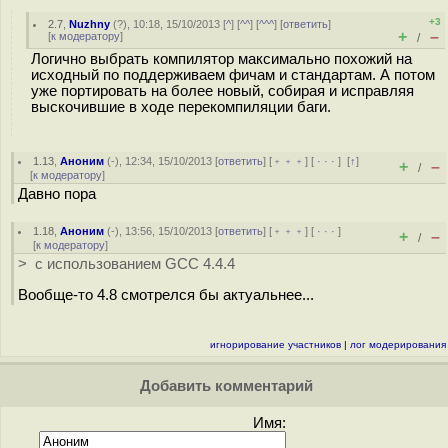
+3
2.7
,
Nuzhny
(
?
), 10:18, 15/10/2013 [
^
] [
^^
] [
^^^
] [
ответить
]
+
–
[
к модератору
]
/
Логично выбрать компилятор максимально похожий на
исходный по поддерживаем фичам и стандартам. А потом
уже портировать на более новый, собирая и исправляя
выскочившие в ходе перекомпиляции баги.
1.13
,
Аноним
(
-
), 12:34, 15/10/2013 [
ответить
] [
﹢﹢﹢
] [
· · ·
]
[
↑
]
+
–
/
[
к модератору
]
Давно пора
1.18
,
Аноним
(
-
), 13:56, 15/10/2013 [
ответить
] [
﹢﹢﹢
] [
· · ·
]
+
–
/
[
к модератору
]
> с использованием GCC 4.4.4
Вообще-то 4.8 смотрелся бы актуальнее...
игнорирование участников
|
лог модерирования
Добавить комментарий
Имя: