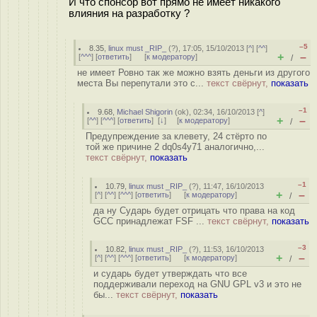
И что спонсор вот прямо не имеет никакого
влияния на разработку ?
–5
8.35
,
linux must _RIP_
(
?
), 17:05, 15/10/2013 [
^
] [
^^
]
+
–
[
^^^
] [
ответить
]
[
к модератору
]
/
не имеет Ровно так же можно взять деньги из другого
места Вы перепутали это с...
текст свёрнут,
показать
–1
9.68
,
Michael Shigorin
(
ok
), 02:34, 16/10/2013 [
^
]
+
–
[
^^
] [
^^^
] [
ответить
]
[
↓
] [
к модератору
]
/
Предупреждение за клевету, 24 стёрто по
той же причине 2 dq0s4y71 аналогично,...
текст свёрнут,
показать
–1
10.79
,
linux must _RIP_
(
?
), 11:47, 16/10/2013
+
–
[
^
] [
^^
] [
^^^
] [
ответить
]
[
к модератору
]
/
да ну Сударь будет отрицать что права на код
GCC принадлежат FSF ...
текст свёрнут,
показать
–3
10.82
,
linux must _RIP_
(
?
), 11:53, 16/10/2013
+
–
[
^
] [
^^
] [
^^^
] [
ответить
]
[
к модератору
]
/
и сударь будет утверждать что все
поддерживали переход на GNU GPL v3 и это не
бы...
текст свёрнут,
показать