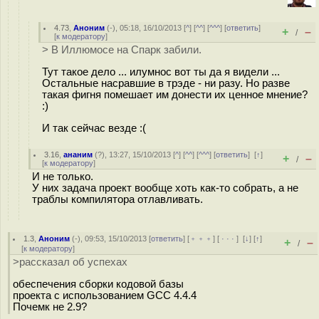
4.73
,
Аноним
(
-
), 05:18, 16/10/2013 [
^
] [
^^
] [
^^^
] [
ответить
]
+
–
/
[
к модератору
]
> В Иллюмосе на Спарк забили.
Тут такое дело ... илумнос вот ты да я видели ...
Остальные насравшие в трэде - ни разу. Но разве
такая фигня помешает им донести их ценное мнение?
:)
И так сейчас везде :(
3.16
,
ананим
(
?
), 13:27, 15/10/2013 [
^
] [
^^
] [
^^^
] [
ответить
]
[
↑
]
+
–
/
[
к модератору
]
И не только.
У них задача проект вообще хоть как-то собрать, а не
траблы компилятора отлавливать.
1.3
,
Аноним
(
-
), 09:53, 15/10/2013 [
ответить
] [
﹢﹢﹢
] [
· · ·
]
[
↓
] [
↑
]
+
–
/
[
к модератору
]
>рассказал об успехах
обеспечения сборки кодовой базы
проекта с использованием GCC 4.4.4
Почемк не 2.9?