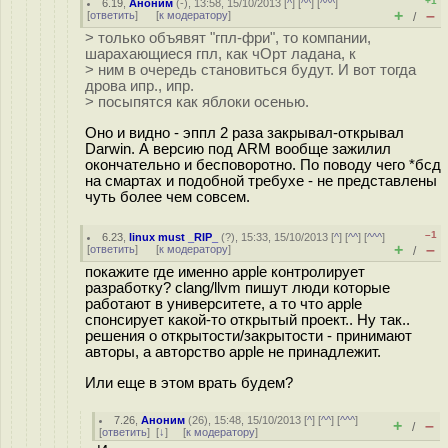
+1
6.19
,
Аноним
(
-
), 13:58, 15/10/2013 [
^
] [
^^
] [
^^^
]
+
–
[
ответить
]
[
к модератору
]
/
> только объявят "гпл-фри", то компании,
шарахающиеся гпл, как чОрт ладана, к
> ним в очередь становиться будут. И вот тогда
дрова ипр., ипр.
> посыпятся как яблоки осенью.
Оно и видно - эппл 2 раза закрывал-открывал
Darwin. А версию под ARM вообще зажилил
окончательно и бесповоротно. По поводу чего *бсд
на смартах и подобной требухе - не представлены
чуть более чем совсем.
–1
6.23
,
linux must _RIP_
(
?
), 15:33, 15/10/2013 [
^
] [
^^
] [
^^^
]
+
–
[
ответить
]
[
к модератору
]
/
покажите где именно apple контролирует
разработку? clang/llvm пишут люди которые
работают в университете, а то что apple
спонсирует какой-то открытый проект.. Ну так..
решения о открытости/закрытости - принимают
авторы, а авторство apple не принадлежит.
Или еще в этом врать будем?
7.26
,
Аноним
(
26
), 15:48, 15/10/2013 [
^
] [
^^
] [
^^^
]
+
–
/
[
ответить
]
[
↓
] [
к модератору
]