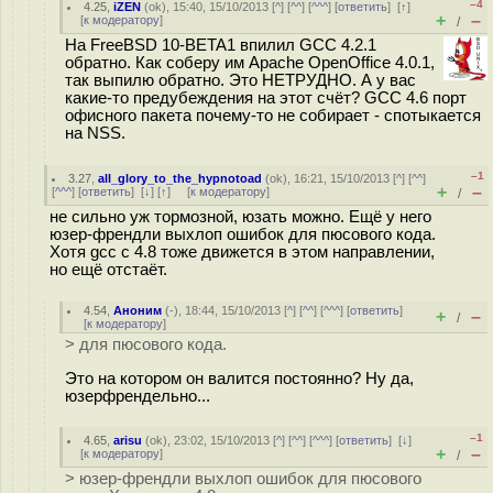
–4
4.25
,
iZEN
(
ok
), 15:40, 15/10/2013 [
^
] [
^^
] [
^^^
] [
ответить
]
[
↑
]
+
–
[
к модератору
]
/
На FreeBSD 10-BETA1 впилил GCC 4.2.1
обратно. Как соберу им Apache OpenOffice 4.0.1,
так выпилю обратно. Это НЕТРУДНО. А у вас
какие-то предубеждения на этот счёт? GCC 4.6 порт
офисного пакета почему-то не собирает - спотыкается
на NSS.
–1
3.27
,
all_glory_to_the_hypnotoad
(
ok
), 16:21, 15/10/2013 [
^
] [
^^
]
+
–
[
^^^
] [
ответить
]
[
↓
] [
↑
] [
к модератору
]
/
не сильно уж тормозной, юзать можно. Ещё у него
юзер-френдли выхлоп ошибок для пюсового кода.
Хотя gcc с 4.8 тоже движется в этом направлении,
но ещё отстаёт.
4.54
,
Аноним
(
-
), 18:44, 15/10/2013 [
^
] [
^^
] [
^^^
] [
ответить
]
+
–
/
[
к модератору
]
> для пюсового кода.
Это на котором он валится постоянно? Ну да,
юзерфрендельно...
–1
4.65
,
arisu
(
ok
), 23:02, 15/10/2013 [
^
] [
^^
] [
^^^
] [
ответить
]
[
↓
]
+
–
[
к модератору
]
/
> юзер-френдли выхлоп ошибок для пюсового