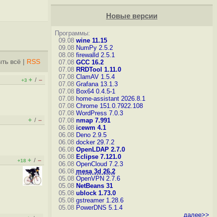
Новые версии
Программы:
09.08
wine 11.15
09.08
NumPy 2.5.2
08.08
firewalld 2.5.1
ть всё
|
RSS
07.08
GCC 16.2
07.08
RRDTool 1.11.0
07.08
ClamAV 1.5.4
+
–
/
+3
07.08
Grafana 13.1.3
07.08
Box64 0.4.5-1
07.08
home-assistant 2026.8.1
07.08
Chrome 151.0.7922.108
07.08
WordPress 7.0.3
+
–
/
07.08
nmap 7.991
06.08
icewm 4.1
06.08
Deno 2.9.5
06.08
docker 29.7.2
06.08
OpenLDAP 2.7.0
06.08
Eclipse 7.121.0
+
–
/
+18
06.08
OpenCloud 7.2.3
06.08
mesa 3d 26.2
05.08
OpenVPN 2.7.6
05.08
NetBeans 31
05.08
ublock 1.73.0
05.08
gstreamer 1.28.6
05.08
PowerDNS 5.1.4
далее>>