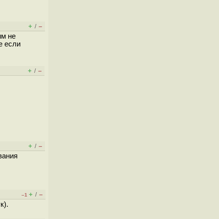
+
–
/
им не
е если
+
–
/
+
–
/
вания
+
–
/
–1
к).