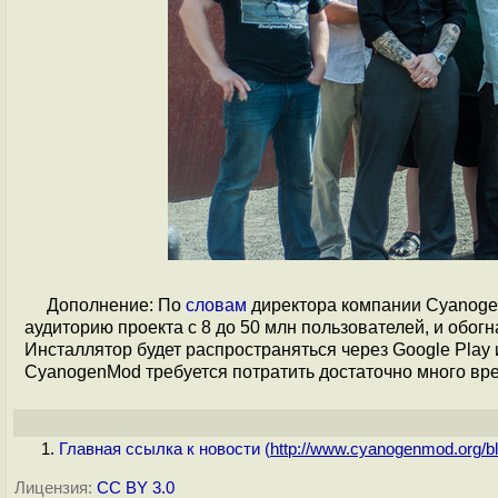
Дополнение: По
словам
директора компании Cyanogen
аудиторию проекта с 8 до 50 млн пользователей, и обог
Инсталлятор будет распространяться через Google Play и
CyanogenMod требуется потратить достаточно много вре
Главная ссылка к новости (
http://www.cyanogenmod.org/blo
Лицензия:
CC BY 3.0