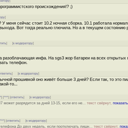
ратору
]
программистского происхождения!? ;)
ору
]
У меня сейчас стоит 10.2 ночная сборка. 10.1 работала нормал
 выхода. Вот тогда реально глючила. Но а в текущем состоянию 
тить
]
[
к модератору
]
та разоблачающая инфа. На sgs3 жор батареи на всех открытых
зать телефон.
ответить
]
[
к модератору
]
обычной прошивкой оно живёт больше 3 дней? Если так, то это пи
кой-то...
^
] [
^^^
] [
ответить
]
[
к модератору
]
7 может разрядится за дней 13-15, если его не...
текст свёрнут,
показать
^^^
] [
ответить
]
[
к модератору
]
телефона До двух недель, если поотключать лишн...
текст свёрнут,
пока