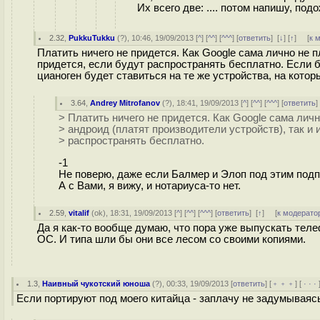
Их всего две: .... потом напишу, по
2.32
,
PukkuTukku
(
?
), 10:46, 19/09/2013 [
^
] [
^^
] [
^^^
] [
ответить
]
[
↓
] [
↑
] [
к 
Платить ничего не придется. Как Google сама лично не п
придется, если будут распространять бесплатно. Если б
цианоген будет ставиться на те же устройства, на кото
3.64
,
Andrey Mitrofanov
(
?
), 18:41, 19/09/2013 [
^
] [
^^
] [
^^^
] [
ответить
> Платить ничего не придется. Как Google сама личн
> андроид (платят производители устройств), так и 
> распространять бесплатно.
-1
Не поверю, даже если Балмер и Элоп под этим подп
А с Вами, я вижу, и нотариуса-то нет.
2.59
,
vitalif
(
ok
), 18:31, 19/09/2013 [
^
] [
^^
] [
^^^
] [
ответить
]
[
↑
] [
к модерато
Да я как-то вообще думаю, что пора уже выпускать теле
ОС. И типа шли бы они все лесом со своими копиями.
1.3
,
Наивный чукотский юноша
(
?
), 00:33, 19/09/2013 [
ответить
] [
﹢﹢﹢
] [
· · ·
Если портируют под моего китайца - заплачу не задумываясь