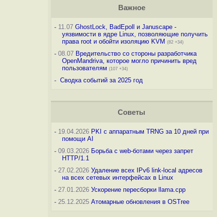
Важное
-
11.07
GhostLock, BadEpoll и Januscape -
уязвимости в ядре Linux, позволяющие получить
права root и обойти изоляцию KVM
(82 +34)
-
08.07
Вредительство со стороны разработчика
OpenMandriva, которое могло причинить вред
пользователям
(107 +34)
-
Сводка событий за 2025 год
Советы
-
19.04.2026
PKI с аппаратным TRNG за 10 дней при
помощи AI
-
09.03.2026
Борьба с web-ботами через запрет
HTTP/1.1
-
27.02.2026
Удаление всех IPv6 link-local адресов
на всех сетевых интерфейсах в Linux
-
27.01.2026
Ускорение пересборки llama.cpp
-
25.12.2025
Атомарные обновления в OSTree