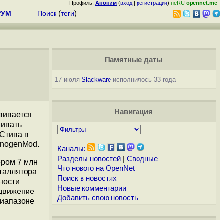
Профиль:
Аноним
(
вход
|
регистрация
)
неRU
opennet.me
РУМ
Поиск
(
теги
)
Памятные даты
17 июля
Slackware
исполнилось 33 года
Навигация
вивается
вивать
Стива в
anogenMod.
Каналы:
Разделы новостей
|
Сводные
ером 7 млн
Что нового на OpenNet
сталлятора
Поиск в новостях
ности
Новые комментарии
одвижение
Добавить свою новость
диапазоне