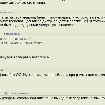
дождем авторитетного мнения.
модератору
]
латит за свой андроид (платят производители устройств), так и 
удут требовать деньги за дистр. придется платить M$. К тому ж
рых был андроид, деньги маздаю уже оплачены
]
[
к модератору
]
о не платит за свой
им не придется, если будут
ишутся и заверят у нотариуса.
ру
]
фоны без ОС. Ну т.е. с минимальной, типа программы для скачи
]
[
↓
] [
↑
] [
к модератору
]
 (собрать самому под mtk**** не выходит вследствие кривых ру