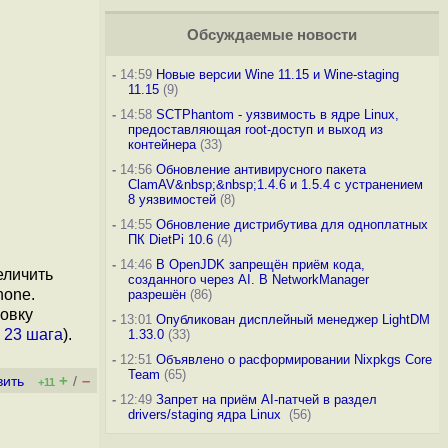
Обсуждаемые новости
-
14:59
Новые версии Wine 11.15 и Wine-staging
11.15
(9)
-
14:58
SCTPhantom - уязвимость в ядре Linux,
предоставляющая root-доступ и выход из
контейнера
(33)
-
14:56
Обновление антивирусного пакета
ClamAV&nbsp;&nbsp;1.4.6 и 1.5.4 с устранением
8 уязвимостей
(8)
-
14:55
Обновление дистрибутива для одноплатных
ПК DietPi 10.6
(4)
-
14:46
В OpenJDK запрещён приём кода,
еличить
созданного через AI. В NetworkManager
hone.
разрешён
(86)
новку
-
13:01
Опубликован дисплейный менеджер LightDM
а
23 шага
).
1.33.0
(33)
-
12:51
Объявлено о расформировании Nixpkgs Core
Team
(65)
+
–
вить
/
+11
-
12:49
Запрет на приём AI-патчей в раздел
drivers/staging ядра Linux
(56)