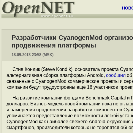
НОВ
Разработчики CyanogenMod организ
продвижения платформы
18.09.2013 23:58 (MSK)
Стив Кондик (Steve Kondik), основатель проекта Cy
альтернативная сборка платформы Android,
сообщил
об
связанные с CyanogenMod коммерческие проекты и сер
компании будут трудоустроены ещё 16 участников проект
На развитие компании фондами Benchmark Capital и 
долларов. Бизнес-модель новой компании пока не огла
и намерения продолжения разработки компонентов Cyan
упоминается предоставление возможности лёгкой уста
CyanogenMod как наиболее свежего Android-окружения
смартфонов, производители которых не торопятся обнов