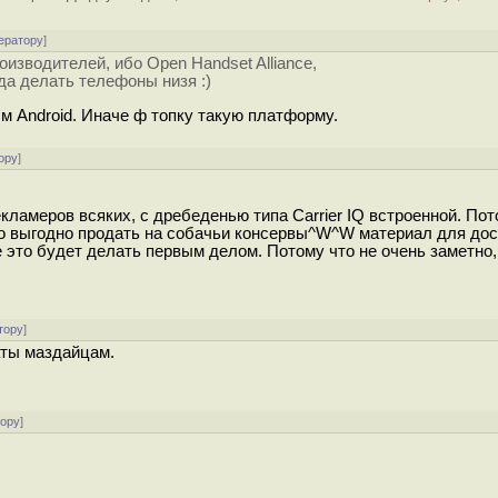
ератору
]
изводителей, ибо Open Handset Alliance,
да делать телефоны низя :)
 Android. Иначе ф топку такую платформу.
ору
]
екламеров всяких, с дребеденью типа Carrier IQ встроенной. Пот
жно выгодно продать на собачьи консервы^W^W материал для дос
 это будет делать первым делом. Потому что не очень заметно,
тору
]
аты маздайцам.
тору
]