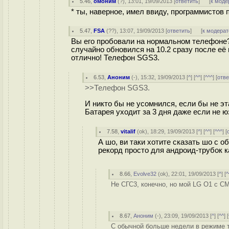
5.46
,
омоним
(
?
), 13:01, 19/09/2013 [
ответить
]
[
к моде
* ты, наверное, имел ввиду, программистов 
5.47
,
FSA
(
??
), 13:07, 19/09/2013 [
ответить
]
[
к модерат
Вы его пробовали на нормальном телефоне? 
случайно обновился на 10.2 сразу после её
отлично! Телефон SGS3.
6.53
,
Аноним
(
-
), 15:32, 19/09/2013 [
^
] [
^^
] [
^^^
] [
отве
>>Телефон SGS3.
И никто бы не усомнился, если бы не э
Батарея уходит за 3 дня даже если не ю
7.58
,
vitalif
(
ok
), 18:29, 19/09/2013 [
^
] [
^^
] [
^^^
] [
А шо, ви таки хотите сказать шо с 
рекорд просто для андроид-трубок ка
8.66
,
Evolve32
(
ok
), 22:01, 19/09/2013 [
^
] [
^
Не СГС3, конечно, но мой LG O1 с CM
8.67
,
Аноним
(
-
), 23:09, 19/09/2013 [
^
] [
^^
] [
С обычной больше недели в режиме 