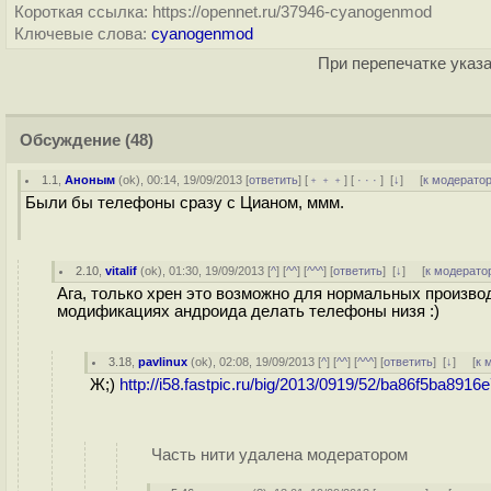
Короткая ссылка: https://opennet.ru/37946-cyanogenmod
Ключевые слова:
cyanogenmod
При перепечатке указа
Обсуждение
(48)
1.1
,
Аноным
(
ok
), 00:14, 19/09/2013 [
ответить
] [
﹢﹢﹢
] [
· · ·
]
[
↓
] [
к модерато
Были бы телефоны сразу с Цианом, ммм.
2.10
,
vitalif
(
ok
), 01:30, 19/09/2013 [
^
] [
^^
] [
^^^
] [
ответить
]
[
↓
] [
к модерато
Ага, только хрен это возможно для нормальных производи
модификациях андроида делать телефоны низя :)
3.18
,
pavlinux
(
ok
), 02:08, 19/09/2013 [
^
] [
^^
] [
^^^
] [
ответить
]
[
↓
] [
к 
Ж;)
http://i58.fastpic.ru/big/2013/0919/52/ba86f5ba89
Часть нити удалена модератором