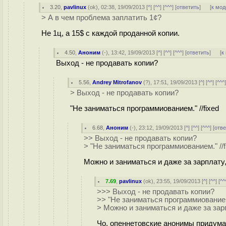
3.20
,
pavlinux
(
ok
), 02:38, 19/09/2013 [
^
] [
^^
] [
^^^
] [
ответить
]
[
к мод
> А в чем проблема заплатить 1¢?
Не 1ц, а 15$ c каждой проданной копии.
4.50
,
Аноним
(
-
), 13:42, 19/09/2013 [
^
] [
^^
] [
^^^
] [
ответить
]
[
к
Выход - не продавать копии?
5.56
,
Andrey Mitrofanov
(
?
), 17:51, 19/09/2013 [
^
] [
^^
] [
^^^
> Выход - не продавать копии?
"Не заниматься программиованием." //fixed
6.68
,
Аноним
(
-
), 23:12, 19/09/2013 [
^
] [
^^
] [
^^^
] [
отве
>> Выход - не продавать копии?
> "Не заниматься программиованием." //f
Можно и заниматься и даже за зарплату,
7.69
,
pavlinux
(
ok
), 23:55, 19/09/2013 [
^
] [
^^
] [
^^
>>> Выход - не продавать копии?
>> "Не заниматься программиованием.
> Можно и заниматься и даже за зар
Чо, опеннетовские анонимы придума