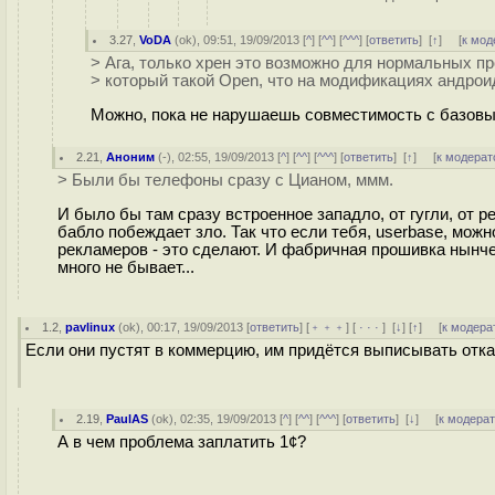
3.27
,
VoDA
(
ok
), 09:51, 19/09/2013 [
^
] [
^^
] [
^^^
] [
ответить
]
[
↑
] [
к мод
> Ага, только хрен это возможно для нормальных про
> который такой Open, что на модификациях андрои
Можно, пока не нарушаешь совместимость с базовым
2.21
,
Аноним
(
-
), 02:55, 19/09/2013 [
^
] [
^^
] [
^^^
] [
ответить
]
[
↑
] [
к модерат
> Были бы телефоны сразу с Цианом, ммм.
И было бы там сразу встроенное западло, от гугли, от р
бабло побеждает зло. Так что если тебя, userbase, мо
рекламеров - это сделают. И фабричная прошивка нынче
много не бывает...
1.2
,
pavlinux
(
ok
), 00:17, 19/09/2013 [
ответить
] [
﹢﹢﹢
] [
· · ·
]
[
↓
] [
↑
] [
к модера
Если они пустят в коммерцию, им придётся выписывать отк
2.19
,
PaulAS
(
ok
), 02:35, 19/09/2013 [
^
] [
^^
] [
^^^
] [
ответить
]
[
↓
] [
к модера
А в чем проблема заплатить 1¢?