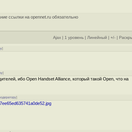
ние ссылки на opennet.ru обязательно
Ajax
|
1 уровень
|
Линейный
|
+/-
|
Раскры
ру
]
ру
]
телей, ибо Open Handset Alliance, который такой Open, что на
модератору
]
16e7ee65ed635741a0de52.jpg