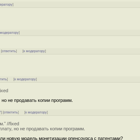
ератору
]
 модератору
]
] [
ответить
]
[
к модератору
]
тить
]
[
к модератору
]
ixed
 но не продавать копии программ.
^
] [
ответить
]
[
к модератору
]
" //fixed
плату, но не продавать копии программ.
ли новую модель монетизации опенсоурса с патентами?