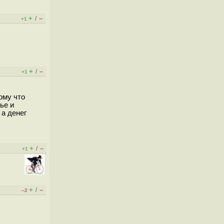
+
–
/
+1
+
–
/
+1
ому что
ье и
 а денег
+
–
/
+1
+
–
/
–2