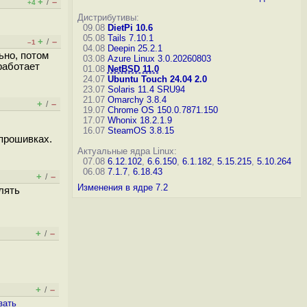
+
–
/
+4
Дистрибутивы:
09.08
DietPi 10.6
05.08
Tails 7.10.1
+
–
/
–1
04.08
Deepin 25.2.1
ьно, потом
03.08
Azure Linux 3.0.20260803
работает
01.08
NetBSD 11.0
24.07
Ubuntu Touch 24.04 2.0
23.07
Solaris 11.4 SRU94
21.07
Omarchy 3.8.4
+
–
/
19.07
Chrome OS 150.0.7871.150
17.07
Whonix 18.2.1.9
16.07
SteamOS 3.8.15
 прошивках.
Актуальные ядра Linux:
07.08
6.12.102
,
6.6.150
,
6.1.182
,
5.15.215
,
5.10.264
06.08
7.1.7
,
6.18.43
+
–
/
Изменения в ядре 7.2
лять
+
–
/
+
–
/
зать