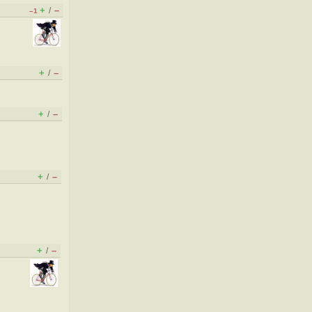
+
–
/
–1
+
–
/
+
–
/
+
–
/
+
–
/