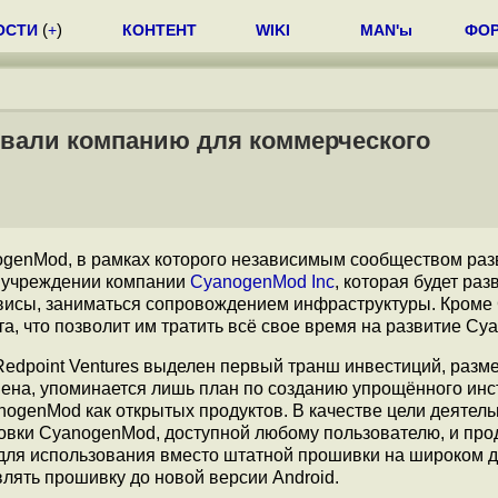
ОСТИ
(
+
)
КОНТЕНТ
WIKI
MAN'ы
ФО
овали компанию для коммерческого
anogenMod, в рамках которого независимым сообществом раз
 учреждении компании
CyanogenMod Inc
, которая будет раз
висы, заниматься сопровождением инфраструктуры. Кроме 
а, что позволит им тратить всё свое время на развитие Cy
Redpoint Ventures выделен первый транш инвестиций, разм
шена, упоминается лишь план по созданию упрощённого ин
ogenMod как открытых продуктов. В качестве цели деятель
новки CyanogenMod, доступной любому пользователю, и пр
 для использования вместо штатной прошивки на широком 
лять прошивку до новой версии Android.