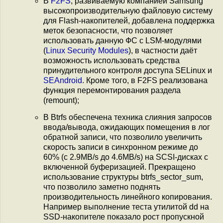
В
F2FS
, развиваемую компанией Samsung
высокопроизводительную файловую систему
для Flash-накопителей, добавлена поддержка
меток безопасности, что позволяет
использовать данную ФС с LSM-модулями
(
Linux Security Modules
), в частности даёт
возможность использовать средства
принудительного контроля доступа SELinux и
SEAndroid
. Кроме того, в F2FS реализована
функция перемонтирования раздела
(remount);
В Btrfs обеспечена техника слияния запросов
ввода/вывода, ожидающих помещения в лог
обратной записи, что позволило увеличить
скорость записи в синхронном режиме до
60% (с 2.9MB/s до 4.6MB/s) на SCSI-дисках с
включенной буферизацией. Прекращено
использование структуры btrfs_sector_sum,
что позволило заметно поднять
производительность линейного копирования.
Например выполнение теста утилитой dd на
SSD-накопителе показало рост пропускной