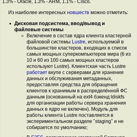
1.3% - Oracle, 1.3% - ARM, 1.1% - Cisco.
Из наиболее интересных
новшеств
можно отметить:
Дисковая подсистема, ввод/вывод и
файловые системы
Включение в состав ядра клиента кластерной
файловой системы
Lustre
, используемой в
большинстве кластеров, входящих в список
самых мощных суперкомпьютеров мира (6 из
10 и 60 из 100 самых мощных кластеров
используют Lustre). Клиентская часть Lustre
работает
вкупе с серверами для хранения
данных и обслуживания метаданных,
предоставляя средства для обращения
клиентов к хранимым в распределённой ФС
данным (основанный на ext4 бэкенд ldiskfs
для организации работы сервера хранения
данных в ядро не включен). Модуль для
работы клиента Lustre поставляется в
экспериментальном разделе "staging" и не
собирается по умолчанию;