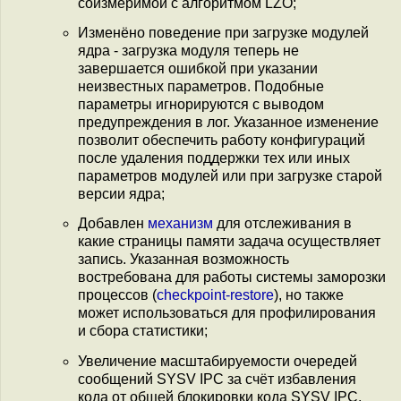
соизмеримой с алгоритмом LZO;
Изменёно поведение при загрузке модулей
ядра - загрузка модуля теперь не
завершается ошибкой при указании
неизвестных параметров. Подобные
параметры игнорируются с выводом
предупреждения в лог. Указанное изменение
позволит обеспечить работу конфигураций
после удаления поддержки тех или иных
параметров модулей или при загрузке старой
версии ядра;
Добавлен
механизм
для отслеживания в
какие страницы памяти задача осуществляет
запись. Указанная возможность
востребована для работы системы заморозки
процессов (
checkpoint-restore
), но также
может использоваться для профилирования
и сбора статистики;
Увеличение масштабируемости очередей
сообщений SYSV IPC за счёт избавления
кода от общей блокировки кода SYSV IPC,