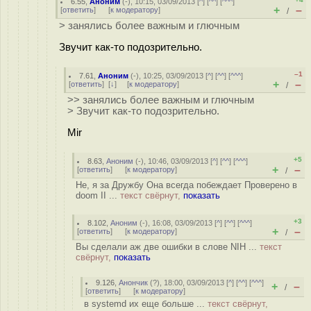
6.55
,
Аноним
(
-
), 10:15, 03/09/2013 [
^
] [
^^
] [
^^^
]
+
–
[
ответить
]
[
к модератору
]
/
> занялись более важным и глючным
Звучит как-то подозрительно.
–1
7.61
,
Аноним
(
-
), 10:25, 03/09/2013 [
^
] [
^^
] [
^^^
]
+
–
[
ответить
]
[
↓
] [
к модератору
]
/
>> занялись более важным и глючным
> Звучит как-то подозрительно.
Mir
+5
8.63
,
Аноним
(
-
), 10:46, 03/09/2013 [
^
] [
^^
] [
^^^
]
+
–
[
ответить
]
[
к модератору
]
/
Не, я за Дружбу Она всегда побеждает Проверено в
doom II ...
текст свёрнут,
показать
+3
8.102
,
Аноним
(
-
), 16:08, 03/09/2013 [
^
] [
^^
] [
^^^
]
+
–
[
ответить
]
[
к модератору
]
/
Вы сделали аж две ошибки в слове NIH ...
текст
свёрнут,
показать
9.126
,
Анончик
(
?
), 18:00, 03/09/2013 [
^
] [
^^
] [
^^^
]
+
–
/
[
ответить
]
[
к модератору
]
в systemd их еще больше ...
текст свёрнут,