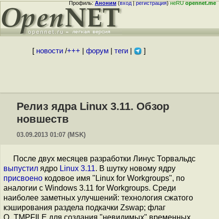
Профиль:
Аноним
(
вход
|
регистрация
)
неRU
opennet.me
[
новости
/
+++
|
форум
|
теги
|
]
Релиз ядра Linux 3.11. Обзор
новшеств
03.09.2013 01:07 (MSK)
После двух месяцев разработки Линус Торвальдс
выпустил
ядро
Linux 3.11
. В шутку новому ядру
присвоено
кодовое имя "Linux for Workgroups", по
аналогии с Windows 3.11 for Workgroups. Среди
наиболее заметных улучшений: технология сжатого
кэширования раздела подкачки Zswap; флаг
O_TMPFILE для создания "невидимых" временных