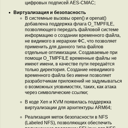
цифровых подписей AES-CMAC;
Виртуализация и безопасность
В системные вызовы open() и openat()
добавлена поддержка флага O_TMPFILE,
позволяющего передать файловой системе
информацию о создании временного файла,
не видимого в иерархии ФС, что позволяет
применить для данного типа файлов
отдельные оптимизации. Создаваемые при
помощи O_TMPFILE временные файлы не
имеют имени, в качестве пути передаётся
только директория. Создание невидимого
временного файла без имени позволяет
разработчикам приложений не задумываться
о возможных уязвимостях, таких, как атака
через символические ссылки;
В коде Xen и KVM появилась поддержка
виртуализации для архитектуры ARM64;
Реализация меток безопасности в NFS
(Labeled NFS), позволяющих обеспечить