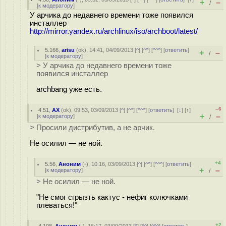
+
–
/
[
к модератору
]
У арчика до недавнего времени тоже появился
инсталлер
http://mirror.yandex.ru/archlinux/iso/archboot/latest/
5.166
,
arisu
(
ok
), 14:41, 04/09/2013 [
^
] [
^^
] [
^^^
] [
ответить
]
+
–
/
[
к модератору
]
> У арчика до недавнего времени тоже
появился инсталлер
archbang уже есть.
–6
4.51
,
AX
(
ok
), 09:53, 03/09/2013 [
^
] [
^^
] [
^^^
] [
ответить
]
[
↓
] [
↑
]
+
–
[
к модератору
]
/
> Просили дистрибутив, а не арчик.
Не осилил — не ной.
+4
5.56
,
Аноним
(
-
), 10:16, 03/09/2013 [
^
] [
^^
] [
^^^
] [
ответить
]
+
–
[
к модератору
]
/
> Не осилил — не ной.
"Не смог сгрызть кактус - нефиг колючками
плеваться!"
+2