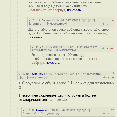
ха ха ха, если Убунта хоть чемто напоминает
Арч, то я тогда даже и не значит что...
большой текст свёрнут,
показать
–1
8.149
,
Аноним
(
-
), 04:07, 04/09/2013 [
^
] [
^^
] [
^^^
]
+
–
[
ответить
]
[
к модератору
]
/
Да, в стабильной ветке дебиана такое стабильное
ядро Особенно там стабилен стек...
текст свёрнут,
показать
9.173
,
Crazy Alex
(
ok
), 14:56, 04/09/2013 [
^
] [
^^
]
+
–
/
[
^^^
] [
ответить
]
[
к модератору
]
Этого древнего шита - 99 там, где
стабильность хоть что-то значит ...
текст
свёрнут,
показать
+1
5.100
,
Аноним
(
-
), 16:07, 03/09/2013 [
^
] [
^^
] [
^^^
] [
ответить
]
+
–
[
↑
] [
к модератору
]
/
> Слоупоки, у убунты уже 3.11 лежит для желающих
:)
Никто и не сомневается, что убунта более
экспериментальна, чем арч.
+2
6.150
,
Аноним
(
-
), 04:09, 04/09/2013 [
^
] [
^^
] [
^^^
]
+
–
[
ответить
]
[
к модератору
]
/