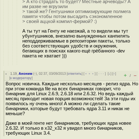
> А кто страдать то будет? Местные арчеводы? А
им разве не вгрузили
> такой же? Гентушники оптимизирующие полмега
памяти чтобы потом высадить сэкономленное
> своей аццкой компил-фермой? :)
А ты тут на Генту не наезжай, а то видели мы тут
убунтушников, внезапно вынужденных канпилять
неподдерживаемые в репозитории пакеты, только
без соответствующих удобств и окружения,
бегающих в поисках какого ещё грёбанного -dev
пакета не хватает )))
1.19
,
Аноним
(
-
), 02:37, 03/09/2013 [
ответить
] [
﹢﹢﹢
] [
· · ·
]
[
↓
] [
↑
]
+
–
/
[
к модератору
]
Вопрос новичка. Каждые несколько месяцев - релиз ядра. Но
при этом команда file на всех бинарниках говорит, что
бинарник для Linux 2.6.9, 2.6.18 или 2.6.32. Но ведь каждый
месяц приходит новая порция возможностей! За эти годы их
появилось ну очень много! А можно ли сделать такие
бинарники, которые будут требовать ядра 3.11 и никак не
меньше?
Даже в моей генте нет бинарников, требующих ядра новее
2.6.32. И только в x32_x32 я увидел много бинарников,
требующих Linux 3.4.