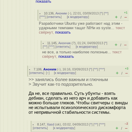
показать
+1
10.136
,
Аноним
(
-
), 22:01, 03/09/2013 [
^
] [
^^
]
+
–
[
^^^
] [
ответить
]
[
к модератору
]
/
Разработчики Ubuntu уже работают над этим -
ударными темпами тащат NIHи из syste...
текст
свёрнут,
показать
11.145
,
Анончик
(
?
), 01:24, 04/09/2013 [
^
]
+
–
/
[
^^
] [
^^^
] [
ответить
]
[
к модератору
]
не все, а только наиболее полезные...
текст
свёрнут,
показать
+3
7.106
,
Аноним
(
-
), 16:16, 03/09/2013 [
^
] [
^^
] [
^^^
]
+
–
[
ответить
]
[
↑
] [
к модератору
]
/
>> занялись более важным и глючным
> Звучит как-то подозрительно.
Да не, все правильно. Суть убунты - взять
дебиан, сделать из него арч и добавить как
можно больше глюков. Чтобы свитчеры с винды
не испытывали психологического дискомфорта
от непривычной стабильности системы.
–2
8.147
,
Xasd
(
ok
), 03:02, 04/09/2013 [
^
] [
^^
] [
^^^
]
+
–
[
ответить
]
[
к модератору
]
/