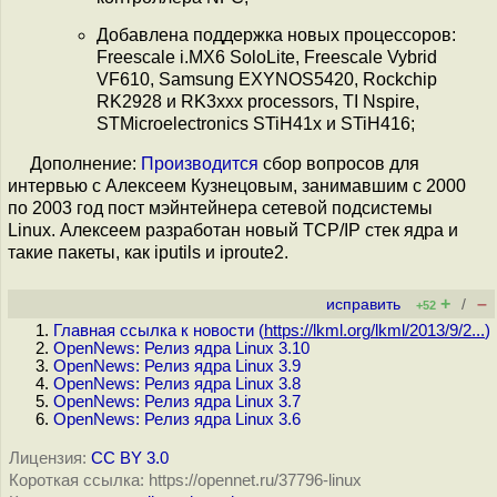
Добавлена поддержка новых процессоров:
Freescale i.MX6 SoloLite, Freescale Vybrid
VF610, Samsung EXYNOS5420, Rockchip
RK2928 и RK3xxx processors, TI Nspire,
STMicroelectronics STiH41x и STiH416;
Дополнение:
Производится
сбор вопросов для
интервью с Алексеем Кузнецовым, занимавшим c 2000
по 2003 год пост мэйнтейнера сетевой подсистемы
Linux. Алексеем разработан новый TCP/IP стек ядра и
такие пакеты, как iputils и iproute2.
+
–
исправить
/
+52
Главная ссылка к новости (
https://lkml.org/lkml/2013/9/2...
)
OpenNews: Релиз ядра Linux 3.10
OpenNews: Релиз ядра Linux 3.9
OpenNews: Релиз ядра Linux 3.8
OpenNews: Релиз ядра Linux 3.7
OpenNews: Релиз ядра Linux 3.6
Лицензия:
CC BY 3.0
Короткая ссылка: https://opennet.ru/37796-linux