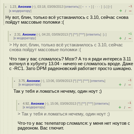
–1
1.23
,
Аноним
(
-
), 03:18, 03/09/2013 [
ответить
] [
﹢﹢﹢
] [
· · ·
]
[
↓
] [
↑
]
+
–
[
к модератору
]
/
Ну вот, блин, только всё устаканилось с 3.10, сейчас снова
пойдут массовые поломки :(
+1
2.31
,
Аноним
(
-
), 04:20, 03/09/2013 [
^
] [
^^
] [
^^^
] [
ответить
]
[
↓
]
+
–
[
к модератору
]
/
> Ну вот, блин, только всё устаканилось с 3.10, сейчас
снова пойдут массовые поломки :(
Что там у вас сломалось? Мозг? А то я ради интереса 3.11
воткнул в хубунту 13.04 - ничего не сломалось вроде. Даже
c -RC1. Зато DPM радеоновский работает просто шикарно.
–1
3.75
,
Аноним
(
-
), 13:06, 03/09/2013 [
^
] [
^^
] [
^^^
] [
ответить
]
+
–
[
к модератору
]
/
Так у тебя и ломаться нечему, один ноут ;)
–1
4.92
,
Аноним
(
-
), 15:06, 03/09/2013 [
^
] [
^^
] [
^^^
] [
ответить
]
+
–
[
к модератору
]
/
> Так у тебя и ломаться нечему, один ноут ;)
Что-то у вас телепатор сломался: у меня нет ноутов с
радеоном. Вас глючит.