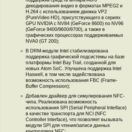
декодирования видео в форматах MPEG2 и
H.264 с использованием движка VP2
(PureVideo HD), присутствующего в сериях
GPU NVIDIA c NV84 (GeForce 8600) по NV96
(GeForce 9400/9600/9700), а также в
графических процессорах поддерживаемых
NVA0 (GT 200);
В DRM-модуле Intel стабилизирована
поддержка графической подсистемы на базе
платформы Intel Bay Trail, созданной для
новых Atom SoC. Улучшена поддержка Intel
Haswell, в том числе задействована
возможность использования FBC (Frame-
Buffer Compression);
Добавлен драйвер для симулирования NFC-
чипа. Реализована возможность
использования SPI (Serial Peripheral Interface)
в качестве транспорта для NCI (NFC
Controller Interface), что позволяет вызывать
модули SPI для чтения/записи данных
контроллера NFC;