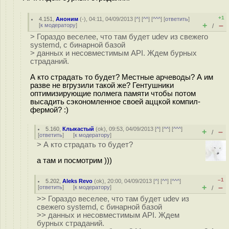
+1
4.151
,
Аноним
(
-
), 04:11, 04/09/2013 [
^
] [
^^
] [
^^^
] [
ответить
]
+
–
[
к модератору
]
/
> Гораздо веселее, что там будет udev из свежего
systemd, с бинарной базой
> данных и несовместимым API. Ждем бурных
страданий.
А кто страдать то будет? Местные арчеводы? А им
разве не вгрузили такой же? Гентушники
оптимизирующие полмега памяти чтобы потом
высадить сэкономленное своей аццкой компил-
фермой? :)
5.160
,
Клыкастый
(
ok
), 09:53, 04/09/2013 [
^
] [
^^
] [
^^^
]
+
–
/
[
ответить
]
[
к модератору
]
> А кто страдать то будет?
а там и посмотрим )))
–1
5.202
,
Aleks Revo
(
ok
), 20:00, 04/09/2013 [
^
] [
^^
] [
^^^
]
+
–
[
ответить
]
[
к модератору
]
/
>> Гораздо веселее, что там будет udev из
свежего systemd, с бинарной базой
>> данных и несовместимым API. Ждем
бурных страданий.