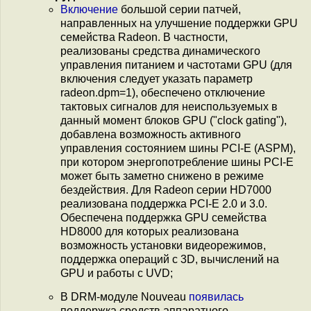
Включение
большой серии патчей,
направленных на улучшение поддержки GPU
семейства Radeon. В частности,
реализованы средства динамического
управления питанием и частотами GPU (для
включения следует указать параметр
radeon.dpm=1), обеспечено отключение
тактовых сигналов для неиспользуемых в
данный момент блоков GPU ("clock gating"),
добавлена возможность активного
управления состоянием шины PCI-E (ASPM),
при котором энергопотребление шины PCI-E
может быть заметно снижено в режиме
бездействия. Для Radeon серии HD7000
реализована поддержка PCI-E 2.0 и 3.0.
Обеспечена поддержка GPU семейства
HD8000 для которых реализована
возможность установки видеорежимов,
поддержка операций с 3D, вычислений на
GPU и работы с UVD;
В DRM-модуле Nouveau
появилась
поддержка средств аппаратного