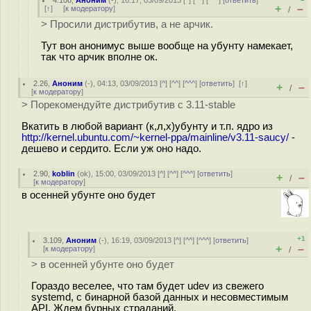
4.108
,
Аноним
(
-
), 16:17, 03/09/2013 [
^
] [
^^
] [
^^^
] [
ответить
]
+
–
[
↑
] [
к модератору
]
/
> Просили дистрибутив, а не арчик.
Тут вон анонимус выше вообще на убунту намекает,
так что арчик вполне ок.
2.26
,
Аноним
(
-
), 04:13, 03/09/2013 [
^
] [
^^
] [
^^^
] [
ответить
]
[
↑
]
+
–
/
[
к модератору
]
> Порекомендуйте дистрибутив с 3.11-stable
Вкатить в любой вариант (к,л,х)убунту и т.п. ядро из
http://kernel.ubuntu.com/~kernel-ppa/mainline/v3.11-saucy/
-
дешево и сердито. Если уж оно надо.
2.90
,
koblin
(
ok
), 15:00, 03/09/2013 [
^
] [
^^
] [
^^^
] [
ответить
]
+
–
/
[
к модератору
]
в осенней убунте оно будет
+1
3.109
,
Аноним
(
-
), 16:19, 03/09/2013 [
^
] [
^^
] [
^^^
] [
ответить
]
+
–
[
к модератору
]
/
> в осенней убунте оно будет
Гораздо веселее, что там будет udev из свежего
systemd, с бинарной базой данных и несовместимым
API. Ждем бурных страданий.