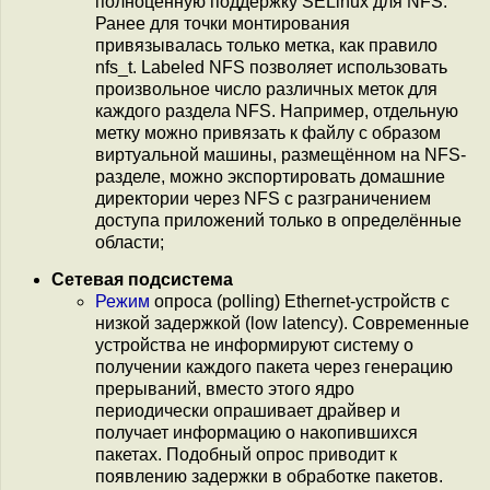
полноценную поддержку SELinux для NFS.
Ранее для точки монтирования
привязывалась только метка, как правило
nfs_t. Labeled NFS позволяет использовать
произвольное число различных меток для
каждого раздела NFS. Например, отдельную
метку можно привязать к файлу с образом
виртуальной машины, размещённом на NFS-
разделе, можно экспортировать домашние
директории через NFS с разграничением
доступа приложений только в определённые
области;
Сетевая подсистема
Режим
опроса (polling) Ethernet-устройств с
низкой задержкой (low latency). Современные
устройства не информируют систему о
получении каждого пакета через генерацию
прерываний, вместо этого ядро
периодически опрашивает драйвер и
получает информацию о накопившихся
пакетах. Подобный опрос приводит к
появлению задержки в обработке пакетов.