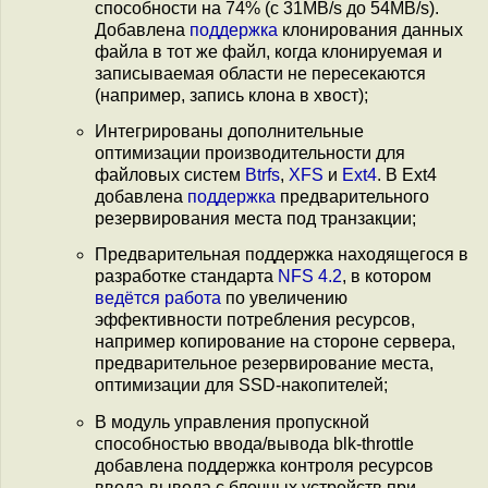
способности на 74% (с 31MB/s до 54MB/s).
Добавлена
поддержка
клонирования данных
файла в тот же файл, когда клонируемая и
записываемая области не пересекаются
(например, запись клона в хвост);
Интегрированы дополнительные
оптимизации производительности для
файловых систем
Btrfs
,
XFS
и
Ext4
. В Ext4
добавлена
поддержка
предварительного
резервирования места под транзакции;
Предварительная поддержка находящегося в
разработке стандарта
NFS 4.2
, в котором
ведётся работа
по увеличению
эффективности потребления ресурсов,
например копирование на стороне сервера,
предварительное резервирование места,
оптимизации для SSD-накопителей;
В модуль управления пропускной
способностью ввода/вывода blk-throttle
добавлена поддержка контроля ресурсов
ввода-вывода с блочных устройств при