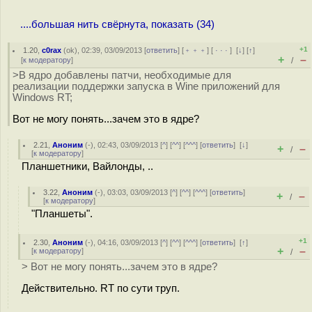
....большая нить свёрнута, показать (34)
+1
1.20
,
c0rax
(
ok
), 02:39, 03/09/2013 [
ответить
] [
﹢﹢﹢
] [
· · ·
]
[
↓
] [
↑
]
+
–
[
к модератору
]
/
>В ядро добавлены патчи, необходимые для
реализации поддержки запуска в Wine приложений для
Windows RT;
Вот не могу понять...зачем это в ядре?
2.21
,
Аноним
(
-
), 02:43, 03/09/2013 [
^
] [
^^
] [
^^^
] [
ответить
]
[
↓
]
+
–
/
[
к модератору
]
Планшетники, Вайлонды, ..
3.22
,
Аноним
(
-
), 03:03, 03/09/2013 [
^
] [
^^
] [
^^^
] [
ответить
]
+
–
/
[
к модератору
]
"Планшеты".
+1
2.30
,
Аноним
(
-
), 04:16, 03/09/2013 [
^
] [
^^
] [
^^^
] [
ответить
]
[
↑
]
+
–
[
к модератору
]
/
> Вот не могу понять...зачем это в ядре?
Действительно. RT по сути труп.