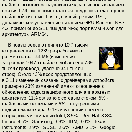
файлов; возможность упаковки ядра с использованием
сжатия LZ4; экспериментальная поддержка кластерной
файловой системы Lustre; спящий режим IRST;
динамическое управление питанием GPU Radeon; NFS
4.2; применение SELinux для NFS; порт KVM и Xen для
архитектуры ARM64.
В новую версию принято 10.7 тысяч
исправлений от 1239 разработчиков,
размер патча - 44 Мб (изменения
затронули 10475 файлов, добавлено 789
тысяч строк кода, удалено 341 тысяч
строк). Около 43% всех представленных
в 3.11 изменений связаны с драйверами устройств,
примерно 23% изменений имеют отношение к
обновлению кода специфичного для аппаратных
архитектур, 11% связано с сетевым стеком, 5% -
файловыми системами и 5% c внутренними
подсистемами ядра. 9.1% изменений внесено
сотрудниками компании Intel, 8.5% - Red Hat, 8.3% -
Linaro, 4.5% - Samsung, 3.9% - IBM, 3.0% - Texas
Instruments, 2.9% - SUSE, 2.6% - AMD, 2.1% - Google,