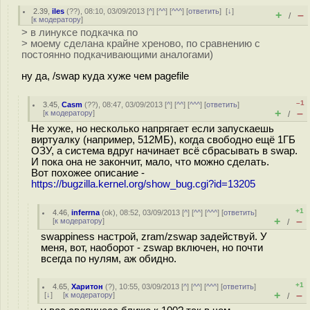
2.39
,
iles
(
??
), 08:10, 03/09/2013 [
^
] [
^^
] [
^^^
] [
ответить
]
[
↓
]
+
–
/
[
к модератору
]
> в линуксе подкачка по
> моему сделана крайне хреново, по сравнению с
постоянно подкачивающими аналогами)
ну да, /swap куда хуже чем pagefile
–1
3.45
,
Casm
(
??
), 08:47, 03/09/2013 [
^
] [
^^
] [
^^^
] [
ответить
]
+
–
[
к модератору
]
/
Не хуже, но несколько напрягает если запускаешь
виртуалку (например, 512МБ), когда свободно ещё 1ГБ
ОЗУ, а система вдруг начинает всё сбрасывать в swap.
И пока она не закончит, мало, что можно сделать.
Вот похожее описание -
https://bugzilla.kernel.org/show_bug.cgi?id=13205
+1
4.46
,
inferrna
(
ok
), 08:52, 03/09/2013 [
^
] [
^^
] [
^^^
] [
ответить
]
+
–
[
к модератору
]
/
swappiness настрой, zram/zswap задействуй. У
меня, вот, наоборот - zswap включен, но почти
всегда по нулям, аж обидно.
+1
4.65
,
Харитон
(
?
), 10:55, 03/09/2013 [
^
] [
^^
] [
^^^
] [
ответить
]
+
–
[
↓
] [
к модератору
]
/