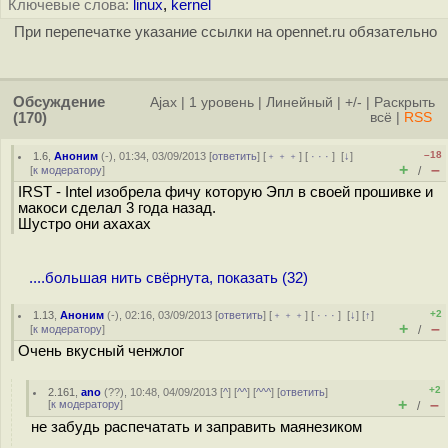
Ключевые слова:
linux
,
kernel
При перепечатке указание ссылки на opennet.ru обязательно
Обсуждение
Ajax
|
1 уровень
|
Линейный
|
+/-
|
Раскрыть
(170)
всё
|
RSS
–18
1.6
,
Аноним
(
-
), 01:34, 03/09/2013 [
ответить
] [
﹢﹢﹢
] [
· · ·
]
[
↓
]
+
–
[
к модератору
]
/
IRST - Intel изобрела фичу которую Эпл в своей прошивке и
макоси сделал 3 года назад.
Шустро они ахахах
....большая нить свёрнута, показать (32)
+2
1.13
,
Аноним
(
-
), 02:16, 03/09/2013 [
ответить
] [
﹢﹢﹢
] [
· · ·
]
[
↓
] [
↑
]
+
–
[
к модератору
]
/
Очень вкусный ченжлог
+2
2.161
,
ano
(
??
), 10:48, 04/09/2013 [
^
] [
^^
] [
^^^
] [
ответить
]
+
–
[
к модератору
]
/
не забудь распечатать и заправить маянезиком