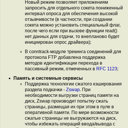
Новый режим позволяет приложениям
запросить для отдельного сокета пониженный
интервал опроса для обеспечения высокой
отзывчивости (в частности, при создании
сокета можно установить специальный флаг,
после чего если при вызове функции read()
нет данных для отдачи, то внепланово будет
инициирован опрос драйвера);
В conntrack-модуле трекинга соединений для
протокола FTP добавлена поддержка
методов идентификации перехода в
пассивный режим, отмеченных в
RFC 1123
;
Память и системные сервисы
Поддержка технологии сжатого кэширования
раздела подкачки -
Zswap
. При
необходимости выгрузки страниц памяти на
диск, Zswap производит попытку сжать
страницы, размещая их при этом в пуле в
оперативной памяти. По мере возможности
сжатые страницы не выгружаются на диск,
чтобы избежать операций ввода/вывода с