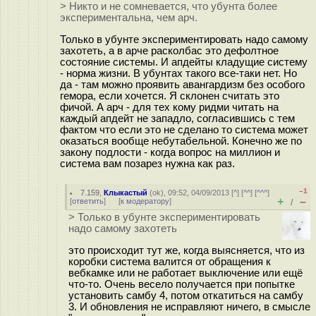
> Никто и не сомневается, что убунта более
экспериментальна, чем арч.
Только в убунте экспериментировать надо самому
захотеть, а в арче расколбас это дефолтное
состояние системы. И апдейты кладущие систему
- норма жизни. В убунтах такого все-таки нет. Но
да - там можно проявить авангардизм без особого
гемора, если хочется. Я склонен считать это
фичой. А арч - для тех кому ридми читать на
каждый апдейт не западло, согласившись с тем
фактом что если это не сделано то система может
оказаться вообще небутабельной. Конечно же по
закону подлости - когда вопрос на миллион и
система вам позарез нужна как раз.
–1
7.159
,
Клыкастый
(
ok
), 09:52, 04/09/2013 [
^
] [
^^
] [
^^^
]
+
–
[
ответить
]
[
к модератору
]
/
> Только в убунте экспериментировать
надо самому захотеть
это происходит тут же, когда выясняется, что из
коробки система валится от обращения к
вебкамке или не работает выключение или ещё
что-то. Очень весело получается при попытке
установить самбу 4, потом откатиться на самбу
3. И обновления не исправляют ничего, в смысле