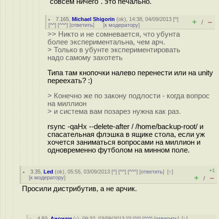
"совсем ничего". это печально.
7.165
,
Michael Shigorin
(
ok
), 14:38, 04/09/2013 [
^
]
+
–
/
[
^^
] [
^^^
] [
ответить
]
[
к модератору
]
>> Никто и не сомневается, что убунта
более экспериментальна, чем арч.
> Только в убунте экспериментировать
надо самому захотеть
Типа там кнопочки налево перенести или на unity
переехать? :)
> Конечно же по закону подлости - когда вопрос
на миллион
> и система вам позарез нужна как раз.
rsync -qaHx --delete-after / /home/backup-root/ и
спасательная флэшка в ящике стола, если уж
хочется заниматься вопросами на миллион и
одновременно футболом на минном поле.
+1
3.35
,
Led
(
ok
), 05:55, 03/09/2013 [
^
] [
^^
] [
^^^
] [
ответить
]
[
↑
]
+
–
[
к модератору
]
/
Просили дистрибутив, а не арчик.
4.50
,
Аноним
(
-
), 09:32, 03/09/2013 [
^
] [
^^
] [
^^^
] [
ответить
]
[
↓
]