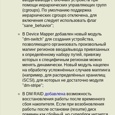
помощи иерархических управляющих групп
(cgroups). По умолчанию поддержка
иерархических cgroups отключена, для
включения следует использовать флаг
"sane_behavior";
В Device Mapper добавлен новый модуль
"dm-switch" для создания устройства,
позволяющего организовать произвольный
мапинг регионов ввода/вывода привязанных
к определённому набору путей, привязку
которых к специфичным регионам можно
менять динамически. Новый модуль нацелен
на обработку усложнённых случаев маппинга
(например, для распределённых хранилищ
iSCSI), для которых не достаточно модуля
"dm-stripe";
В DM RAID
добавлена
возможность
восстановления работы после временного
сбоя накопителя. Если при возобновления
работы после остановки (resume) диск
помечен как сбойный, но суперблок читается,