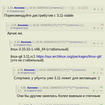
1.14
,
Аноним
(
-
), 02:19, 03/09/2013 [
ответить
] [
﹢﹢﹢
] [
· · ·
]
[
↓
] [
↑
]
+
–
/
[
к модератору
]
Порекомендуйте дистрибутив с 3.11-stable
–1
2.15
,
Аноним
(
-
), 02:20, 03/09/2013 [
^
] [
^^
] [
^^^
] [
ответить
]
[
↓
]
+
–
[
к модератору
]
/
Арчик же.
3.18
,
Аноним
(
-
), 02:25, 03/09/2013 [
^
] [
^^
] [
^^^
] [
ответить
]
[
↓
]
+
–
/
[
к модератору
]
linux-3.10.10-1-x86_64 (стабильный)
linux-git 3.11.rc1
https://aur.archlinux.org/packages/linux-git/
(это не стабильный)
–1
4.28
,
Аноним
(
-
), 04:14, 03/09/2013 [
^
] [
^^
] [
^^^
] [
ответить
]
+
–
[
к модератору
]
/
Слоупоки, у убунты уже 3.11 лежит для желающих :)
+4
5.33
,
Аноним
(
-
), 04:31, 03/09/2013 [
^
] [
^^
] [
^^^
] [
ответить
]
+
–
[
↓
] [
к модератору
]
/
Они бы другим занялись более важным и глючным
+4