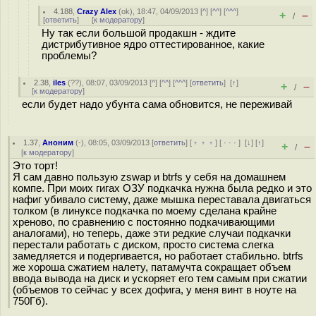
4.188
,
Crazy Alex
(
ok
), 18:47, 04/09/2013 [
^
] [
^^
] [
^^^
]
+
–
/
[
ответить
]
[
к модератору
]
Ну так если большой продакшн - ждите
дистрибутивное ядро оттестированное, какие
проблемы?
2.38
,
iles
(
??
), 08:07, 03/09/2013 [
^
] [
^^
] [
^^^
] [
ответить
]
[
↑
]
+
–
/
[
к модератору
]
если будет надо убунта сама обновится, не переживай
1.37
,
Аноним
(
-
), 08:05, 03/09/2013 [
ответить
] [
﹢﹢﹢
] [
· · ·
]
[
↓
] [
↑
]
+
–
/
[
к модератору
]
Это торт!
Я сам давно пользую zswap и btrfs у себя на домашнем
компе. При моих гигах ОЗУ подкачка нужна была редко и это
нафиг убивало систему, даже мышка переставала двигаться
толком (в линуксе подкачка по моему сделана крайне
хреново, по сравнению с постоянно подкачивающими
аналогами), но теперь, даже эти редкие случаи подкачки
перестали работать с диском, просто система слегка
замедляется и подергивается, но работает стабильно. btrfs
же хороша сжатием налету, патамучта сокращает объем
ввода вывода на диск и ускоряет его тем самым при сжатии
(объемов то сейчас у всех дофига, у меня винт в ноуте на
750Гб).