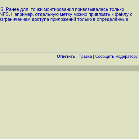
FS. Ранее для точки монтирования привязывалась только
а NFS. Например, отдельную метку можно привязать к файлу с
азграничением доступа приложений только в определённые
Ответить
|
Правка
|
Cообщить модератору