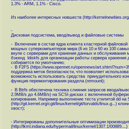
1.3% - ARM, 1.1% - Cisco.
Из наиболее интересных новшеств (
http://kernelnewbies.or
-
Дисковая подсистема, ввод/вывод и файловые системы
- Включение в состав ядра клиента кластерной файловой 
мощных суперкомпьютеров мира (6 из 10 и 60 из 100 самых
вкупе с серверами для хранения данных и обслуживания 
бэкенд ldiskfs для организации работы сервера хранения 
собирается по умолчанию;
- В F2FS (
https://www.opennet.ru/opennews/art.shtml?num=3
поддержка меток безопасности, что позволяет использоват
возможность использовать средства принудительного конт
функция перемонтирования раздела (remount);
- В Btrfs обеспечена техника слияния запросов ввода/вы
2.9MB/s до 4.6MB/s) на SCSI-дисках с включенной буфери
копирования. Например выполнение теста утилитой dd на 
(
http://git.kernel.org/cgit/linux/kernel/git/torvalds/linux.g...
) клон
хвост);
- Интегрированы дополнительные оптимизации производит
(
http://lkml.indiana.edu/hypermail/linux/kernel/1307.1/00889....
)