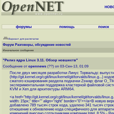
НОВ
форумы
помощь
поиск
Вариант для распечатки
Форум
Разговоры, обсуждение новостей
Изначальное сообщение
"Релиз ядра Linux 3.11. Обзор новшеств"
Сообщение от
opennews
(??) on 03-Сен-13, 01:09
После двух месяцев разработки Линус Торвальдс выпусти
(
http://git.kernel.org/cgit/linux/kernel/git/torvalds/linux.g...
) кодо
сжатого кэширования раздела подкачки Zswap; флаг O_TM
экспериментальная поддержка кластерной файловой систе
KVM и Xen для архитектуры ARM64.
<a href="
http://git.kernel.org/cgit/linux/kernel/git/torvalds/linux.g.
width: 15px;" title="" align="right" border="0"></a>В нову
добавлено 789 тысяч строк кода, удалено 341 тысяч стро
отношение к обновлению кода специфичного для аппаратн
изменений внесено сотрудниками компании Intel, 8.5% - Red 