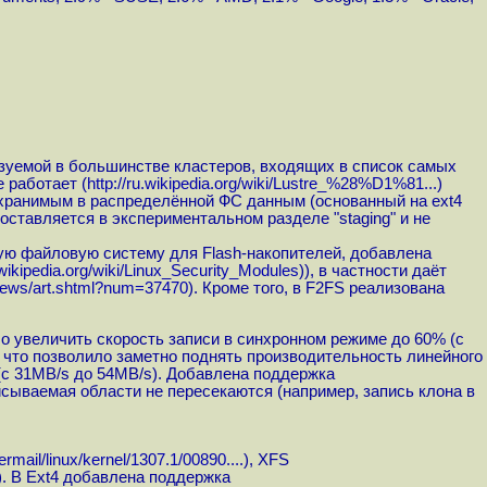
ьзуемой в большинстве кластеров, входящих в список самых
 работает (
http://ru.wikipedia.org/wiki/Lustre_%28%D1%81...
)
 хранимым в распределённой ФС данным (основанный на ext4
оставляется в экспериментальном разделе "staging" и не
ую файловую систему для Flash-накопителей, добавлена
.wikipedia.org/wiki/Linux_Security_Modules
)), в частности даёт
news/art.shtml?num=37470
). Кроме того, в F2FS реализована
ло увеличить скорость записи в синхронном режиме до 60% (с
 что позволило заметно поднять производительность линейного
(с 31MB/s до 54MB/s). Добавлена поддержка
исываемая области не пересекаются (например, запись клона в
ermail/linux/kernel/1307.1/00890....
), XFS
). В Ext4 добавлена поддержка