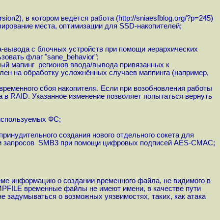
ersion2
), в котором ведётся работа (
http://sniaesfblog.org/?p=245
)
вирование места, оптимизации для SSD-накопителей;
да-вывода с блочных устройств при помощи иерархических
овать флаг "sane_behavior";
ный мапинг регионов ввода/вывода привязанных к
лен на обработку усложнённых случаев маппинга (например,
временного сбоя накопителя. Если при возобновления работы
а в RAID. Указанное изменение позволяет попытаться вернуть
 используемых ФС;
ринудительного создания нового отдельного сокета для
ции запросов SMB3 при помощи цифровых подписей AES-CMAC;
ме информацию о создании временного файла, не видимого в
PFILE временные файлы не имеют имени, в качестве пути
е задумываться о возможных уязвимостях, таких, как атака