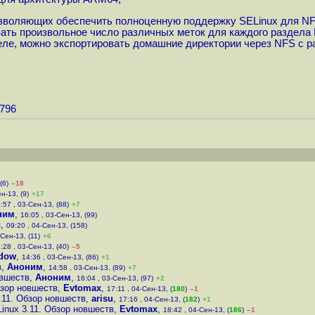
позволяющих обеспечить полноценную поддержку SELinux для N
зовать произвольное число различных меток для каждого раздел
ле, можно экспортировать домашние директории через NFS с р
7796
(6)
–18
н-13, (9)
+17
:57 , 03-Сен-13, (88)
+7
ним
,
16:05 , 03-Сен-13, (99)
c
,
09:20 , 04-Сен-13, (158)
-Сен-13, (11)
+6
:28 , 03-Сен-13, (40)
–5
adow
,
14:36 , 03-Сен-13, (86)
+1
в
,
Аноним
,
14:58 , 03-Сен-13, (89)
+7
овшеств
,
Аноним
,
16:04 , 03-Сен-13, (97)
+2
бзор новшеств
,
Evtomax
,
17:11 , 04-Сен-13, (
180
)
–1
.11. Обзор новшеств
,
arisu
,
17:16 , 04-Сен-13, (
182
)
+1
Linux 3.11. Обзор новшеств
,
Evtomax
,
18:42 , 04-Сен-13, (
186
)
–1