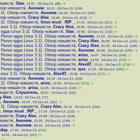
овшеств
,
Stax
,
15:57 , 03-Сен-13, (96)
–2
бзор новшеств
,
Аноним
,
16:11 , 03-Сен-13, (104)
.11. Обзор новшеств
,
Аноним
,
04:19 , 04-Сен-13, (154)
бзор новшеств
,
Crazy Alex
,
16:48 , 03-Сен-13, (113)
+3
.11. Обзор новшеств
,
linux must _RIP_
,
17:25 , 03-Сен-13, (121)
–3
Linux 3.11. Обзор новшеств
,
Crazy Alex
,
19:56 , 03-Сен-13, (127)
+4
 ядра Linux 3.11. Обзор новшеств
,
Stax
,
20:58 , 03-Сен-13, (132)
+1
Релиз ядра Linux 3.11. Обзор новшеств
,
Аноним
,
21:55 , 03-Сен-13, (133)
+2
Релиз ядра Linux 3.11. Обзор новшеств
,
Crazy Alex
,
00:46 , 04-Сен-13, (142)
Релиз ядра Linux 3.11. Обзор новшеств
,
Crazy Alex
,
01:25 , 04-Сен-13, (146)
Релиз ядра Linux 3.11. Обзор новшеств
,
Аноним
,
04:30 , 04-Сен-13, (155)
+2
Релиз ядра Linux 3.11. Обзор новшеств
,
arisu
,
14:47 , 04-Сен-13, (
169
)
+1
Релиз ядра Linux 3.11. Обзор новшеств
,
arisu
,
14:53 , 04-Сен-13, (
170
)
+2
Релиз ядра Linux 3.11. Обзор новшеств
,
AlexAT
,
15:10 , 04-Сен-13, (
178
)
+1
Релиз ядра Linux 3.11. Обзор новшеств
,
qux
,
12:20 , 06-Сен-13, (
209
)
+1
Linux 3.11. Обзор новшеств
,
AlexAT
,
15:09 , 04-Сен-13, (
177
)
+3
бзор новшеств
,
Аноним
,
04:16 , 04-Сен-13, (153)
.11. Обзор новшеств
,
arisu
,
14:56 , 04-Сен-13, (
172
)
+1
бзор новшеств
,
arisu
,
14:45 , 04-Сен-13, (
168
)
+2
овшеств
,
Слушатель
,
16:07 , 03-Сен-13, (101)
y Alex
,
13:23 , 03-Сен-13, (77)
в
,
Аноним
,
16:24 , 03-Сен-13, (111)
–1
.11. Обзор новшеств
,
Crazy Alex
,
01:12 , 04-Сен-13, (144)
в
,
linux must _RIP_
,
17:29 , 03-Сен-13, (122)
–1
овшеств
,
Crazy Alex
,
19:58 , 03-Сен-13, (128)
овшеств
,
Аноним
,
22:05 , 03-Сен-13, (139)
+3
овшеств
,
Аноним
,
04:32 , 04-Сен-13, (156)
+2
lday
,
17:44 , 18-Сен-13, (
212
)
,
14:41 , 04-Сен-13, (
167
)
+1
+1