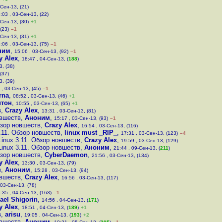
-Сен-13, (21)
:03 , 03-Сен-13, (22)
-Сен-13, (30)
+1
(23)
–1
-Сен-13, (31)
+1
:06 , 03-Сен-13, (75)
–1
ним
,
15:06 , 03-Сен-13, (92)
–1
y Alex
,
18:47 , 04-Сен-13, (
188
)
3, (38)
(37)
3, (39)
 , 03-Сен-13, (45)
–1
rna
,
08:52 , 03-Сен-13, (46)
+1
итон
,
10:55 , 03-Сен-13, (65)
+1
в
,
Crazy Alex
,
13:31 , 03-Сен-13, (81)
овшеств
,
Аноним
,
15:17 , 03-Сен-13, (93)
–1
бзор новшеств
,
Crazy Alex
,
16:54 , 03-Сен-13, (116)
.11. Обзор новшеств
,
linux must _RIP_
,
17:31 , 03-Сен-13, (123)
–4
Linux 3.11. Обзор новшеств
,
Crazy Alex
,
19:59 , 03-Сен-13, (129)
Linux 3.11. Обзор новшеств
,
Аноним
,
21:44 , 09-Сен-13, (
211
)
бзор новшеств
,
CyberDaemon
,
21:56 , 03-Сен-13, (134)
y Alex
,
13:30 , 03-Сен-13, (79)
в
,
Аноним
,
15:28 , 03-Сен-13, (94)
овшеств
,
Crazy Alex
,
16:56 , 03-Сен-13, (117)
 03-Сен-13, (78)
:35 , 04-Сен-13, (163)
–1
ael Shigorin
,
14:56 , 04-Сен-13, (
171
)
y Alex
,
18:51 , 04-Сен-13, (
189
)
+1
в
,
arisu
,
19:05 , 04-Сен-13, (
193
)
+2
овшеств
,
Аноним
,