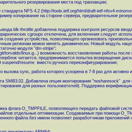
варительного резервирования места под транзакции;
стандарта NFS 4.2 (
http://tools.ietf.org/html/draft-ietf-nfsv4-minorv
ример копирование на стороне сервера, предварительное резер
вода blk-throttle добавлена поддержка контроля ресурсов вво
рархических cgroups отключена, для включения следует использ
ля создания устройства, позволяющего организовать произволь
ичным регионам можно менять динамически. Новый модуль наце
аточно модуля "dm-stripe";
git/torvalds/linux.g...
) возможность восстановления работы после 
суперблок читается, предпринимается попытка возвращения диск
 suspend/resume вместо ручного переконфигурирования;
 вызова sync, работа которого ускорена в 7-8 раз для активно
а SMB3.02. Добавлена опция монтирования "nosharesock" для п
онтирования для разных пользователей). Поддержка верифика
ержка флага O_TMPFILE, позволяющего передать файловой систе
 файлов отдельные оптимизации. Создаваемые при помощи O_TM
енного файла без имени позволяет разработчикам приложений н
 для архитектуры ARM64;