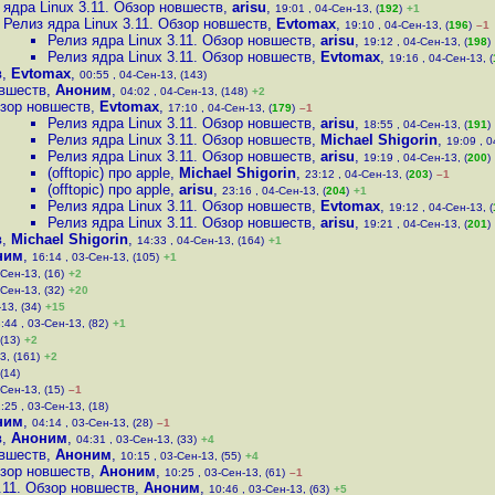
 ядра Linux 3.11. Обзор новшеств
,
arisu
,
19:01 , 04-Сен-13, (
192
)
+1
Релиз ядра Linux 3.11. Обзор новшеств
,
Evtomax
,
19:10 , 04-Сен-13, (
196
)
–1
Релиз ядра Linux 3.11. Обзор новшеств
,
arisu
,
19:12 , 04-Сен-13, (
198
)
Релиз ядра Linux 3.11. Обзор новшеств
,
Evtomax
,
19:16 , 04-Сен-13, (
в
,
Evtomax
,
00:55 , 04-Сен-13, (143)
овшеств
,
Аноним
,
04:02 , 04-Сен-13, (148)
+2
бзор новшеств
,
Evtomax
,
17:10 , 04-Сен-13, (
179
)
–1
Релиз ядра Linux 3.11. Обзор новшеств
,
arisu
,
18:55 , 04-Сен-13, (
191
)
Релиз ядра Linux 3.11. Обзор новшеств
,
Michael Shigorin
,
19:09 , 0
Релиз ядра Linux 3.11. Обзор новшеств
,
arisu
,
19:19 , 04-Сен-13, (
200
)
(offtopic) про apple
,
Michael Shigorin
,
23:12 , 04-Сен-13, (
203
)
–1
(offtopic) про apple
,
arisu
,
23:16 , 04-Сен-13, (
204
)
+1
Релиз ядра Linux 3.11. Обзор новшеств
,
Evtomax
,
19:12 , 04-Сен-13, (
Релиз ядра Linux 3.11. Обзор новшеств
,
arisu
,
19:21 , 04-Сен-13, (
201
)
в
,
Michael Shigorin
,
14:33 , 04-Сен-13, (164)
+1
ним
,
16:14 , 03-Сен-13, (105)
+1
-Сен-13, (16)
+2
-Сен-13, (32)
+20
13, (34)
+15
:44 , 03-Сен-13, (82)
+1
(13)
+2
3, (161)
+2
(14)
-Сен-13, (15)
–1
:25 , 03-Сен-13, (18)
ним
,
04:14 , 03-Сен-13, (28)
–1
в
,
Аноним
,
04:31 , 03-Сен-13, (33)
+4
овшеств
,
Аноним
,
10:15 , 03-Сен-13, (55)
+4
бзор новшеств
,
Аноним
,
10:25 , 03-Сен-13, (61)
–1
.11. Обзор новшеств
,
Аноним
,
10:46 , 03-Сен-13, (63)
+5