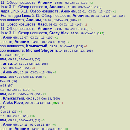
.11. Обзор новшеств
,
Аноним
,
16:08 , 03-Сен-13, (102)
+3
Linux 3.11. Обзор новшеств
,
Анончик
,
18:00 , 03-Сен-13, (126)
 ядра Linux 3.11. Обзор новшеств
,
Аноним
,
22:01 , 03-Сен-13, (136)
+1
Релиз ядра Linux 3.11. Обзор новшеств
,
Анончик
,
01:24 , 04-Сен-13, (145)
бзор новшеств
,
Аноним
,
16:16 , 03-Сен-13, (106)
+3
.11. Обзор новшеств
,
Xasd
,
03:02 , 04-Сен-13, (147)
–2
.11. Обзор новшеств
,
Аноним
,
04:07 , 04-Сен-13, (149)
–1
Linux 3.11. Обзор новшеств
,
Crazy Alex
,
14:56 , 04-Сен-13, (
173
)
в
,
Аноним
,
16:07 , 03-Сен-13, (100)
+1
овшеств
,
Аноним
,
04:09 , 04-Сен-13, (150)
+2
бзор новшеств
,
Клыкастый
,
09:52 , 04-Сен-13, (159)
–1
бзор новшеств
,
Michael Shigorin
,
14:38 , 04-Сен-13, (165)
03-Сен-13, (35)
+1
ним
,
09:32 , 03-Сен-13, (50)
в
,
arisu
,
14:41 , 04-Сен-13, (166)
09:53 , 03-Сен-13, (51)
–6
в
,
Аноним
,
10:16 , 03-Сен-13, (56)
+4
ним
,
16:17 , 03-Сен-13, (108)
+2
-Сен-13, (26)
н-13, (90)
:19 , 03-Сен-13, (109)
+1
ним
,
04:11 , 04-Сен-13, (151)
+1
в
,
Клыкастый
,
09:53 , 04-Сен-13, (160)
в
,
Aleks Revo
,
20:00 , 04-Сен-13, (
202
)
–1
(19)
-Сен-13, (27)
+4
:15 , 03-Сен-13, (29)
+15
ним
,
08:31 , 03-Сен-13, (41)
+3
в
,
Аноним
,
14:11 , 03-Сен-13, (84)
+6
овшеств
,
Аноним
,
14:35 , 03-Сен-13, (85)
+3