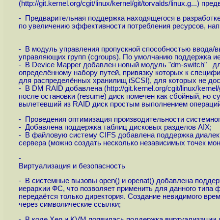
(
http://git.kernel.org/cgit/linux/kernel/git/torvalds/linux.g...
) пред
- Предварительная поддержка находящегося в разработке 
по увеличению эффективности потребления ресурсов, нап
- В модуль управления пропускной способностью ввода/вы
управляющих групп (cgroups). По умолчанию поддержка ие
- В Device Mapper добавлен новый модуль "dm-switch" д
определённому набору путей, привязку которых к специф
для распределённых хранилищ iSCSI), для которых не дост
- В DM RAID добавлена (
http://git.kernel.org/cgit/linux/kernel/
после остановки (resume) диск помечен как сбойный, но 
вылетевший из RAID диск простым выполнением операций
- Проведения оптимизация производительности системного
- Добавлена поддержка таблиц дисковых разделов AIX;
- В файловую систему CIFS добавлена поддержка диалект
сервера (можно создать несколько независимых точек м
-
Виртуализация и безопасность
- В системные вызовы open() и openat() добавлена подд
иерархии ФС, что позволяет применить для данного типа
передаётся только директория. Создание невидимого врем
через символические ссылки;
- В коде Xen и KVM появилась поддержка виртуализации