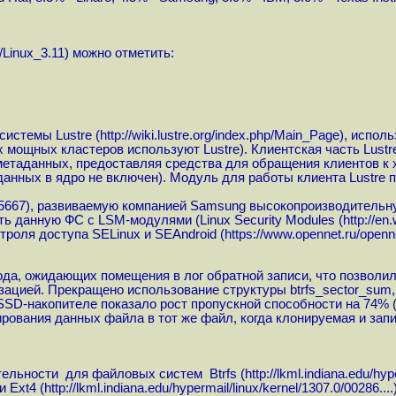
g/Linux_3.11
) можно отметить:
системы Lustre (
http://wiki.lustre.org/index.php/Main_Page
), испол
 мощных кластеров используют Lustre). Клиентская часть Lustre
метаданных, предоставляя средства для обращения клиентов к
данных в ядро не включен). Модуль для работы клиента Lustre п
5667
), развиваемую компанией Samsung высокопроизводительн
ь данную ФС с LSM-модулями (Linux Security Modules (
http://en
роля доступа SELinux и SEAndroid (
https://www.opennet.ru/open
вода, ожидающих помещения в лог обратной записи, что позволи
зацией. Прекращено использование структуры btrfs_sector_sum,
SSD-накопителе показало рост пропускной способности на 74% 
ирования данных файла в тот же файл, когда клонируемая и зап
ельности для файловых систем Btrfs (
http://lkml.indiana.edu/hyp
 и Ext4 (
http://lkml.indiana.edu/hypermail/linux/kernel/1307.0/00286....