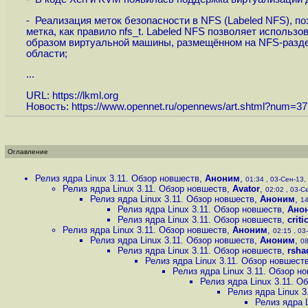
- Реализация меток безопасности в NFS (Labeled NFS), 
метка, как правило nfs_t. Labeled NFS позволяет исполь
образом виртуальной машины, размещённом на NFS-разде
области;
...
URL:
https://lkml.org
Новость:
https://www.opennet.ru/opennews/art.shtml?num=3
Оглавление
Релиз ядра Linux 3.11. Обзор новшеств
,
Аноним
,
01:34 , 03-Сен-13, 
Релиз ядра Linux 3.11. Обзор новшеств
,
Avator
,
02:02 , 03-Се
Релиз ядра Linux 3.11. Обзор новшеств
,
Аноним
,
14
Релиз ядра Linux 3.11. Обзор новшеств
,
Ано
Релиз ядра Linux 3.11. Обзор новшеств
,
criti
Релиз ядра Linux 3.11. Обзор новшеств
,
Аноним
,
02:15 , 03
Релиз ядра Linux 3.11. Обзор новшеств
,
Аноним
,
08
Релиз ядра Linux 3.11. Обзор новшеств
,
rsh
Релиз ядра Linux 3.11. Обзор новшест
Релиз ядра Linux 3.11. Обзор н
Релиз ядра Linux 3.11. О
Релиз ядра Linux 3
Релиз ядра 