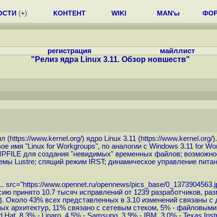
ОСТИ
(
+
)
КОНТЕНТ
WIKI
MAN'ы
ФО
регистрация
майллист
"Релиз ядра Linux 3.11. Обзор новшеств"
л (
https://www.kernel.org
/) ядро Linux 3.11 (
https://www.kernel.org
/
вое имя "Linux for Workgroups", по аналогии с Windows 3.11 for
PFILE для создания "невидимых" временных файлов; возможнос
мы Lustre; спящий режим IRST; динамическое управление питан
..
src="
https://www.opennet.ru/opennews/pics_base/0_1373904563.j
ю версию принято 10.7 тысяч исправлений от 1239 разработчиков, 
к). Около 43% всех представленных в 3.10 изменений связаны 
ых архитектур, 11% связано с сетевым стеком, 5% - файловыми
Hat, 8.3% - Linaro, 4.5% - Samsung, 3.9% - IBM, 3.0% - Texas Inst