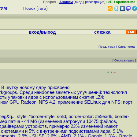
Профиль:
Аноним
(
вход
|
регистрация
)
неRU
opennet.me
РУМ
Поиск
(
теги
)
вход/выход
слежка
Пред. тема
|
След. тема
[
Отслеживать
]
+
–
/
). В шутку новому ядру присвоено
 Workgroups. Среди наиболее заметных улучшений: технология
ть упаковки ядра с использованием сжатия LZ4;
ием GPU Radeon; NFS 4.2; применение SELinux для NFS; порт
peg&q...
style="border-style: solid; border-color: #e9ead6; border-
размер патча - 44 Мб (изменения затронули 10475 файлов,
с драйверами устройств, примерно 23% изменений имеют
 системами и 5% c внутренними подсистемами ядра. 9.1%
ruments, 2.9% - SUSE, 2.6% - AMD, 2.1% - Google, 1.3% - Oracle,