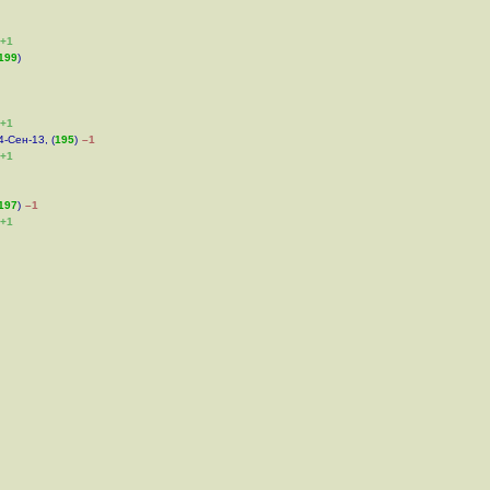
+1
199
)
+1
4-Сен-13, (
195
)
–1
+1
197
)
–1
+1