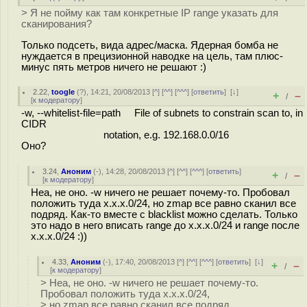
> Я не пойму как там конкретные IP range указать для
сканирования?
Только подсеть, вида адрес/маска. Ядерная бомба не
нуждается в прецизионной наводке на цель, там плюс-
минус пять метров ничего не решают :)
2.22
,
toogle
(
?
), 14:21, 20/08/2013 [
^
] [
^^
] [
^^^
] [
ответить
]
[
↓
]
+
–
/
[
к модератору
]
-w, --whitelist-file=path File of subnets to constrain scan to, in
CIDR
notation, e.g. 192.168.0.0/16
Оно?
3.24
,
Аноним
(
-
), 14:28, 20/08/2013 [
^
] [
^^
] [
^^^
] [
ответить
]
+
–
/
[
к модератору
]
Неа, не оно. -w ничего не решает почему-то. Пробовал
положить туда x.x.x.0/24, но zmap все равно сканил все
подряд. Как-то вместе с blacklist можно сделать. Только
это надо в него вписать range до x.x.x.0/24 и range после
x.x.x.0/24 :))
4.33
,
Аноним
(
-
), 17:40, 20/08/2013 [
^
] [
^^
] [
^^^
] [
ответить
]
[
↓
]
+
–
/
[
к модератору
]
> Неа, не оно. -w ничего не решает почему-то.
Пробовал положить туда x.x.x.0/24,
> но zmap все равно сканил все подряд.