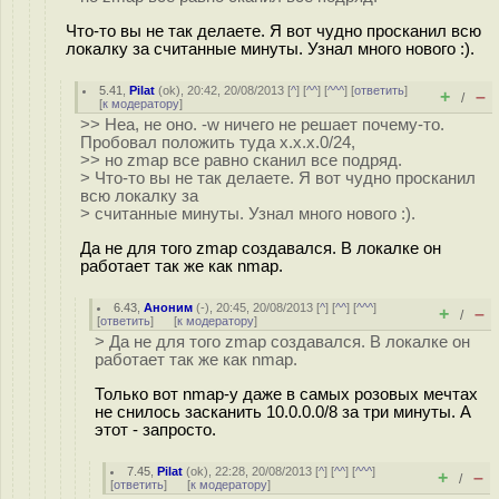
Что-то вы не так делаете. Я вот чудно просканил всю
локалку за считанные минуты. Узнал много нового :).
5.41
,
Pilat
(
ok
), 20:42, 20/08/2013 [
^
] [
^^
] [
^^^
] [
ответить
]
+
–
/
[
к модератору
]
>> Неа, не оно. -w ничего не решает почему-то.
Пробовал положить туда x.x.x.0/24,
>> но zmap все равно сканил все подряд.
> Что-то вы не так делаете. Я вот чудно просканил
всю локалку за
> считанные минуты. Узнал много нового :).
Да не для того zmap создавался. В локалке он
работает так же как nmap.
6.43
,
Аноним
(
-
), 20:45, 20/08/2013 [
^
] [
^^
] [
^^^
]
+
–
/
[
ответить
]
[
к модератору
]
> Да не для того zmap создавался. В локалке он
работает так же как nmap.
Только вот nmap-у даже в самых розовых мечтах
не снилось засканить 10.0.0.0/8 за три минуты. А
этот - запросто.
7.45
,
Pilat
(
ok
), 22:28, 20/08/2013 [
^
] [
^^
] [
^^^
]
+
–
/
[
ответить
]
[
к модератору
]