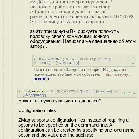
>> Да не для того zmap создавался. В
локалке он работает так же как nmap.
> Только вот nmap-у даже в самых
розовых мечтах не снилось засканить 10.0.0.0/8
> за три минуты. А этот - запросто.
за эти три минуты Вы рискуете положить
половину своего коммуникационного
оборудования. Написали же специально об этом
авторы.
+1
8.46
,
Аноним
(
-
), 01:37, 21/08/2013 [
^
] [
^^
] [
^^^
]
+
–
[
ответить
]
[
к модератору
]
/
Ничего не легло Заодно и проверил И да, как ты
понимашеь, это был мой собствен...
текст свёрнут,
показать
4.36
,
no.one
(
?
), 18:13, 20/08/2013 [
^
] [
^^
] [
^^^
] [
ответить
]
[
↑
]
+
–
/
[
к модератору
]
может так нужно указывать диапазон?
Configuration Files
ZMap supports configuration files instead of requiring all
options to be specified on the command-line. A
configuration can be created by specifying one long-name
option and the value per line such as: