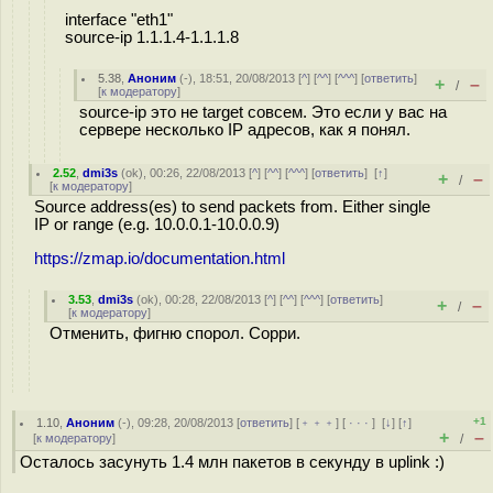
interface "eth1"
source-ip 1.1.1.4-1.1.1.8
5.38
,
Аноним
(
-
), 18:51, 20/08/2013 [
^
] [
^^
] [
^^^
] [
ответить
]
+
–
/
[
к модератору
]
source-ip это не target совсем. Это если у вас на
сервере несколько IP адресов, как я понял.
2.52
,
dmi3s
(
ok
), 00:26, 22/08/2013 [
^
] [
^^
] [
^^^
] [
ответить
]
[
↑
]
+
–
/
[
к модератору
]
Source address(es) to send packets from. Either single
IP or range (e.g. 10.0.0.1-10.0.0.9)
https://zmap.io/documentation.html
3.53
,
dmi3s
(
ok
), 00:28, 22/08/2013 [
^
] [
^^
] [
^^^
] [
ответить
]
+
–
/
[
к модератору
]
Отменить, фигню спорол. Сорри.
+1
1.10
,
Аноним
(
-
), 09:28, 20/08/2013 [
ответить
] [
﹢﹢﹢
] [
· · ·
]
[
↓
] [
↑
]
+
–
[
к модератору
]
/
Осталось засунуть 1.4 млн пакетов в секунду в uplink :)