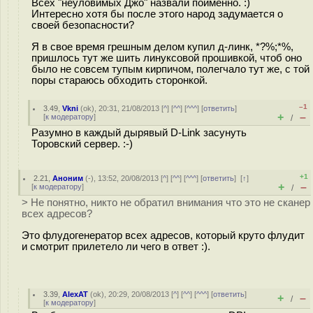
Всех "неуловимых Джо" назвали поименно. :)
Интересно хотя бы после этого народ задумается о
своей безопасности?
Я в свое время грешным делом купил д-линк, *?%;*%,
пришлось тут же шить линуксовой прошивкой, чтоб оно
было не совсем тупым кирпичом, полегчало тут же, с той
поры стараюсь обходить сторонкой.
–1
3.49
,
Vkni
(
ok
), 20:31, 21/08/2013 [
^
] [
^^
] [
^^^
] [
ответить
]
+
–
[
к модератору
]
/
Разумно в каждый дырявый D-Link засунуть
Торовский сервер. :-)
+1
2.21
,
Аноним
(
-
), 13:52, 20/08/2013 [
^
] [
^^
] [
^^^
] [
ответить
]
[
↑
]
+
–
[
к модератору
]
/
> Не понятно, никто не обратил внимания что это не сканер
всех адресов?
Это флудогенератор всех адресов, который круто флудит
и смотрит прилетело ли чего в ответ :).
3.39
,
AlexAT
(
ok
), 20:29, 20/08/2013 [
^
] [
^^
] [
^^^
] [
ответить
]
+
–
/
[
к модератору
]