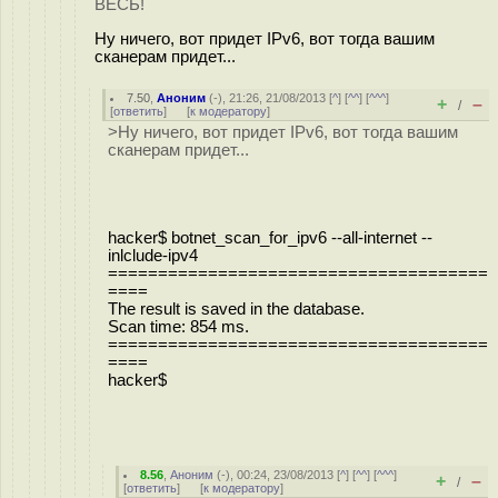
ВЕСЬ!
Ну ничего, вот придет IPv6, вот тогда вашим
сканерам придет...
7.50
,
Аноним
(
-
), 21:26, 21/08/2013 [
^
] [
^^
] [
^^^
]
+
–
/
[
ответить
]
[
к модератору
]
>Ну ничего, вот придет IPv6, вот тогда вашим
сканерам придет...
hacker$ botnet_scan_for_ipv6 --all-internet --
inlclude-ipv4
======================================
====
The result is saved in the database.
Scan time: 854 ms.
======================================
====
hacker$
8.56
,
Аноним
(
-
), 00:24, 23/08/2013 [
^
] [
^^
] [
^^^
]
+
–
/
[
ответить
]
[
к модератору
]