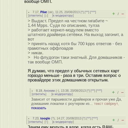
вообще ОМП.
7.17
,
Pilat
(
ok
), 11:25, 20/08/2013 [
^
] [
^^
] [
^^^
]
+
–
/
[
ответить
]
[
↓
] [
к модератору
]
> Выдаст. Предел на честном гигабите ~
1.44 Mpps. Судя по описанию, тулза
> работает кернел-модулем вместо
штатного драйвера сетёвки. На выход загонит, а
вот
> принять назад хотя бы 700 kpps ответов - без
грамотных оффлоадов
> никак.
> Но флудогон таки знатный. Для домашников -
так вообще ОМП.
Я думаю, что предел у обычных сетевых карт
гораздо меньше - раза в три. Оставив вопрос о
провайдере этих домашников открытым.
8.19
,
Аноним
(
-
), 13:38, 20/08/2013 [
^
] [
^^
] [
^^^
]
+
–
/
[
ответить
]
[
к модератору
]
Зависит от паршивости драйверов и прочая уже Да,
домашние локалки с роутером из...
текст свёрнут,
показать
7.23
,
toogle
(
?
), 14:27, 20/08/2013 [
^
] [
^^
] [
^^^
]
+
–
/
[
ответить
]
[
↑
] [
к модератору
]
Зачем ему модуль в ядре, когда есть RAW-