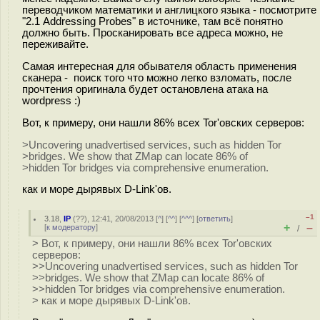
переводчиком математики и англицкого языка - посмотрите
"2.1 Addressing Probes" в источнике, там всё понятно
должно быть. Просканировать все адреса можно, не
переживайте.
Самая интересная для обывателя область применения
сканера - поиск того что можно легко взломать, после
прочтения оригинала будет остановлена атака на
wordpress :)
Вот, к примеру, они нашли 86% всех Tor'овских серверов:
>Uncovering unadvertised services, such as hidden Tor
>bridges. We show that ZMap can locate 86% of
>hidden Tor bridges via comprehensive enumeration.
как и море дырявых D-Link'ов.
–1
3.18
,
IP
(
??
), 12:41, 20/08/2013 [
^
] [
^^
] [
^^^
] [
ответить
]
+
–
[
к модератору
]
/
> Вот, к примеру, они нашли 86% всех Tor'овских
серверов:
>>Uncovering unadvertised services, such as hidden Tor
>>bridges. We show that ZMap can locate 86% of
>>hidden Tor bridges via comprehensive enumeration.
> как и море дырявых D-Link'ов.