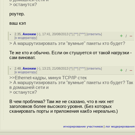
> останутся?
роутер.
ваш кэп
2.35
,
Аноним
(
-
), 17:41, 20/08/2013 [
^
] [
^^
] [
^^^
] [
ответить
]
+
–
/
[
к модератору
]
> А маршрутизировать эти "вумные" пакеты кто будет?
Те же кто и обычно. Если он стушуется от такой нагрузки -
сам виноват.
2.48
,
Аноним
(
-
), 13:23, 21/08/2013 [
^
] [
^^
] [
^^^
] [
ответить
]
+
–
/
[
к модератору
]
>>Ethernet-кадры, минуя TCP/IP стек
> А маршрутизировать эти "вумные" пакеты кто будет? Так
в домашней сети и
> останутся?
В чем проблема? Там же не сказано, что в них нет
заголовков более высокого уровня. (Без которых
сканировать порты и приложения какбэ нереально.)
игнорирование участников
|
лог модерирования