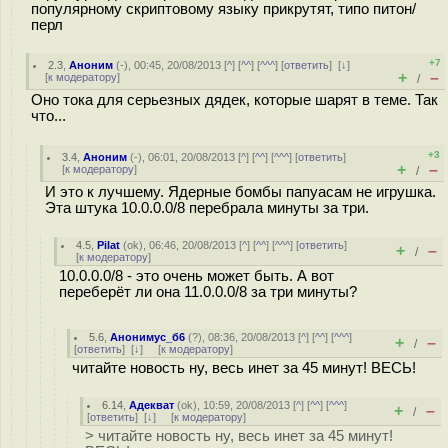
популярному скриптовому языку прикрутят, типо питон/
перл
+7
2.3
,
Аноним
(
-
), 00:45, 20/08/2013 [
^
] [
^^
] [
^^^
] [
ответить
]
[
↓
]
+
–
[
к модератору
]
/
Оно тока для серьезных дядек, которые шарят в теме. Так
что...
+3
3.4
,
Аноним
(
-
), 06:01, 20/08/2013 [
^
] [
^^
] [
^^^
] [
ответить
]
+
–
[
к модератору
]
/
И это к лучшему. Ядерные бомбы папуасам не игрушка.
Эта штука 10.0.0.0/8 перебрала минуты за три.
4.5
,
Pilat
(
ok
), 06:46, 20/08/2013 [
^
] [
^^
] [
^^^
] [
ответить
]
+
–
/
[
к модератору
]
10.0.0.0/8 - это очень может быть. А вот
переберёт ли она 11.0.0.0/8 за три минуты?
5.6
,
Анонимус_б6
(
?
), 08:36, 20/08/2013 [
^
] [
^^
] [
^^^
]
+
–
/
[
ответить
]
[
↓
] [
к модератору
]
читайте новость ну, весь инет за 45 минут! ВЕСЬ!
6.14
,
Адекват
(
ok
), 10:59, 20/08/2013 [
^
] [
^^
] [
^^^
]
+
–
/
[
ответить
]
[
↓
] [
к модератору
]
> читайте новость ну, весь инет за 45 минут!