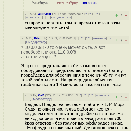
Улыбнуло ...
текст свёрнут,
показать
6.28
,
Oditynet
(
?
), 16:09, 20/08/2013 [
^
] [
^^
] [
^^^
]
+
–
/
[
ответить
]
[
↑
] [
к модератору
]
он просто поржать! там то время ответа в разы
меньше,чем лок.сеть!
5.13
,
Pilat
(
ok
), 10:53, 20/08/2013 [
^
] [
^^
] [
^^^
] [
ответить
]
[
↑
]
+
–
/
[
к модератору
]
> 10.0.0.0/8 - это очень может быть. А вот
переберёт ли она 11.0.0.0/8
> за три минуты?
Я просто представляю себе возможности
оборудования и представляю, что должно быть у
провайдера для обеспнчнния в течении 45-ти минут
такой работы сети. Например, даже обычная
гигабитная карта 1.4 миллиона пакетов не выдаст.
6.15
,
PnD
(
??
), 11:07, 20/08/2013 [
^
] [
^^
] [
^^^
] [
ответить
]
+
–
/
[
к модератору
]
Выдаст. Предел на честном гигабите ~ 1.44 Mpps.
Судя по описанию, тулза работает кернел-
модулем вместо штатного драйвера сетёвки. На
выход загонит, а вот принять назад хотя бы 700
kpps ответов - без грамотных оффлоадов никак.
Но флудогон таки знатный. Для домашников - так