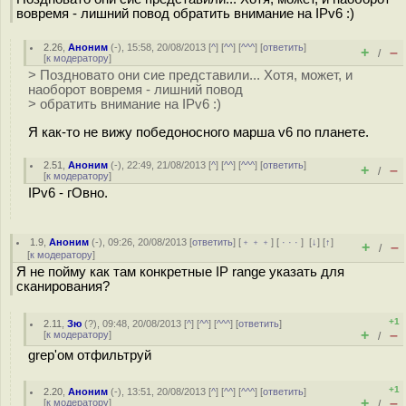
вовремя - лишний повод обратить внимание на IPv6 :)
2.26
,
Аноним
(
-
), 15:58, 20/08/2013 [
^
] [
^^
] [
^^^
] [
ответить
]
+
–
/
[
к модератору
]
> Поздновато они сие представили... Хотя, может, и
наоборот вовремя - лишний повод
> обратить внимание на IPv6 :)
Я как-то не вижу победоносного марша v6 по планете.
2.51
,
Аноним
(
-
), 22:49, 21/08/2013 [
^
] [
^^
] [
^^^
] [
ответить
]
+
–
/
[
к модератору
]
IPv6 - гОвно.
1.9
,
Аноним
(
-
), 09:26, 20/08/2013 [
ответить
] [
﹢﹢﹢
] [
· · ·
]
[
↓
] [
↑
]
+
–
/
[
к модератору
]
Я не пойму как там конкретные IP range указать для
сканирования?
+1
2.11
,
Зю
(
?
), 09:48, 20/08/2013 [
^
] [
^^
] [
^^^
] [
ответить
]
+
–
[
к модератору
]
/
grep'ом отфильтруй
+1
2.20
,
Аноним
(
-
), 13:51, 20/08/2013 [
^
] [
^^
] [
^^^
] [
ответить
]
+
–
[
к модератору
]
/