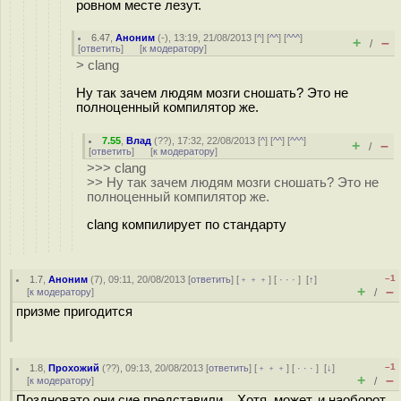
ровном месте лезут.
6.47
,
Аноним
(
-
), 13:19, 21/08/2013 [
^
] [
^^
] [
^^^
]
+
–
/
[
ответить
]
[
к модератору
]
> clang
Ну так зачем людям мозги сношать? Это не
полноценный компилятор же.
7.55
,
Влад
(
??
), 17:32, 22/08/2013 [
^
] [
^^
] [
^^^
]
+
–
/
[
ответить
]
[
к модератору
]
>>> clang
>> Ну так зачем людям мозги сношать? Это не
полноценный компилятор же.
clang компилирует по стандарту
–1
1.7
,
Аноним
(
7
), 09:11, 20/08/2013 [
ответить
] [
﹢﹢﹢
] [
· · ·
]
[
↑
]
+
–
[
к модератору
]
/
призме пригодится
–1
1.8
,
Прохожий
(
??
), 09:13, 20/08/2013 [
ответить
] [
﹢﹢﹢
] [
· · ·
]
[
↓
]
+
–
[
к модератору
]
/
Поздновато они сие представили... Хотя, может, и наоборот