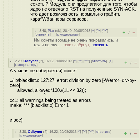
сокеты? Модуль они предлагают для того, чтобы
ядро не отвечало RST на полученные SYN-ACK,
что даёт возможность нормально грабить
кара^Wбаннеры сервисов.
8.40
,
Pilat
(
ok
), 20:40, 20/08/2013 [
^
] [
^^
] [
^^^
]
+
–
/
[
ответить
]
[
к модератору
]
Им сокеты вообще не очень понравились, и
raw и не raw ...
текст свёрнут,
показать
2.29
,
Oditynet
(
?
), 16:12, 20/08/2013 [
^
] [
^^
] [
^^^
] [
ответить
]
[
↑
]
+
–
/
[
к модератору
]
А у меня не собирается) пишет
../lib/blacklist.c:127:27: error: division by zero [-Werror=div-by-
zero]
allowed, allowed*100./(1L << 32));
^
cc1: all warnings being treated as errors
make: *** [blacklist.o] Error 1
и все)
3.30
,
Oditynet
(
?
), 16:22, 20/08/2013 [
^
] [
^^
] [
^^^
] [
ответить
]
+
–
/
[
к модератору
]