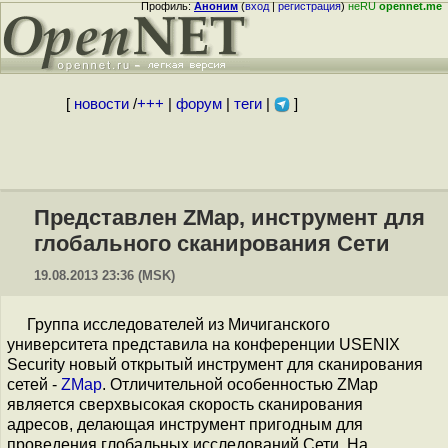
Профиль:
Аноним
(
вход
|
регистрация
)
неRU
opennet.me
[
новости
/
+++
|
форум
|
теги
|
]
Представлен ZMap, инструмент для
глобального сканирования Сети
19.08.2013 23:36 (MSK)
Группа исследователей из Мичиганского
университета представила на конференции USENIX
Security новый открытый инструмент для сканирования
сетей -
ZMap
. Отличительной особенностью ZMap
является сверхвысокая скорость сканирования
адресов, делающая инструмент пригодным для
проведения глобальных исследований Сети. На