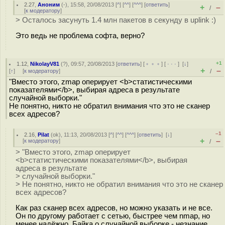
2.27
,
Аноним
(
-
), 15:58, 20/08/2013 [
^
] [
^^
] [
^^^
] [
ответить
]
+
–
/
[
к модератору
]
> Осталось засунуть 1.4 млн пакетов в секунду в uplink :)
Это ведь не проблема софта, верно?
+1
1.12
,
NikolayV81
(
?
), 09:57, 20/08/2013 [
ответить
] [
﹢﹢﹢
] [
· · ·
]
[
↓
]
+
–
[
↑
] [
к модератору
]
/
"Вместо этого, zmap оперирует <b>статистическими
показателями</b>, выбирая адреса в результате
случайной выборки."
Не понятно, никто не обратил внимания что это не сканер
всех адресов?
–1
2.16
,
Pilat
(
ok
), 11:13, 20/08/2013 [
^
] [
^^
] [
^^^
] [
ответить
]
[
↓
]
+
–
[
к модератору
]
/
> "Вместо этого, zmap оперирует
<b>статистическими показателями</b>, выбирая
адреса в результате
> случайной выборки."
> Не понятно, никто не обратил внимания что это не сканер
всех адресов?
Как раз сканер всех адресов, но можно указать и не все.
Он по другому работает с сетью, быстрее чем nmap, но
менее надёжно. Байка о случайной выборке - незнание