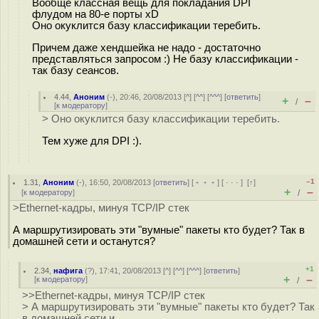
Вообще классная вещь для покладания DPI
флудом на 80-е порты xD
Оно окуклится базу классификации теребить.
Причем даже хендшейка не надо - достаточно
представляться запросом :) Не базу классификации -
так базу сеансов.
4.44
,
Аноним
(
-
), 20:46, 20/08/2013 [
^
] [
^^
] [
^^^
] [
ответить
]
+
–
/
[
к модератору
]
> Оно окуклится базу классификации теребить.
Тем хуже для DPI :).
–1
1.31
,
Аноним
(
-
), 16:50, 20/08/2013 [
ответить
] [
﹢﹢﹢
] [
· · ·
]
[
↑
]
+
–
[
к модератору
]
/
>Ethernet-кадры, минуя TCP/IP стек
А маршрутизировать эти "вумные" пакеты кто будет? Так в
домашней сети и останутся?
+1
2.34
,
нафига
(
?
), 17:41, 20/08/2013 [
^
] [
^^
] [
^^^
] [
ответить
]
+
–
[
к модератору
]
/
>>Ethernet-кадры, минуя TCP/IP стек
> А маршрутизировать эти "вумные" пакеты кто будет? Так
в домашней сети и