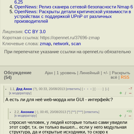
6.25
OpenNews: Релиз сканера сетевой безопасности Nmap 6
OpenNews: Раскрыты детали критической уязвимости в
устройствах с поддержкой UPnP от различных
производителей
Лицензия:
CC BY 3.0
Короткая ссылка: https://opennet.ru/37696-zmap
Ключевые слова:
zmap
,
network
,
scan
При перепечатке указание ссылки на opennet.ru обязательно
Обсуждение
Ajax
|
1 уровень
|
Линейный
|
+/-
|
Раскрыть
(54)
всё
|
RSS
–7
1.1
,
Дед Анон
(
?
), 00:33, 20/08/2013 [
ответить
] [
﹢﹢﹢
] [
· · ·
]
[
↓
]
+
–
[
к модератору
]
/
А есть ли для неё web-морда или GUI - интерфейс?
+11
2.2
,
Аноним
(
-
), 00:45, 20/08/2013 [
^
] [
^^
] [
^^^
] [
ответить
]
+
–
[
к модератору
]
/
спросил человек, у людей которые только сами увидели
этот софт, т.к. он только вышел... если у него модульная
структура, да и открытые исходники, то скоро к