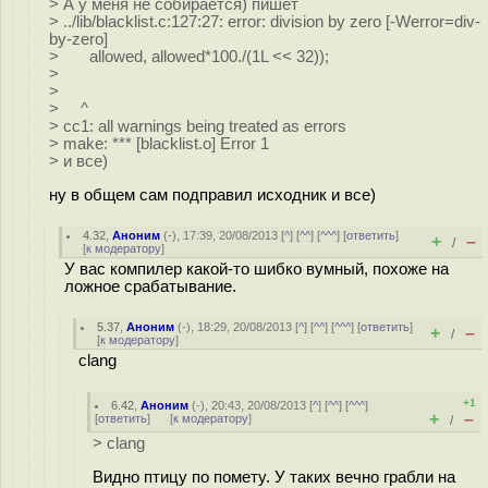
> А у меня не собирается) пишет
> ../lib/blacklist.c:127:27: error: division by zero [-Werror=div-
by-zero]
> allowed, allowed*100./(1L << 32));
>
>
> ^
> cc1: all warnings being treated as errors
> make: *** [blacklist.o] Error 1
> и все)
ну в общем сам подправил исходник и все)
4.32
,
Аноним
(
-
), 17:39, 20/08/2013 [
^
] [
^^
] [
^^^
] [
ответить
]
+
–
/
[
к модератору
]
У вас компилер какой-то шибко вумный, похоже на
ложное срабатывание.
5.37
,
Аноним
(
-
), 18:29, 20/08/2013 [
^
] [
^^
] [
^^^
] [
ответить
]
+
–
/
[
к модератору
]
clang
+1
6.42
,
Аноним
(
-
), 20:43, 20/08/2013 [
^
] [
^^
] [
^^^
]
+
–
[
ответить
]
[
к модератору
]
/
> clang
Видно птицу по помету. У таких вечно грабли на