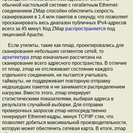
обычной настольной системе с гигабитным Ethernet-
соединением ZMap способен обеспечить скорость
сканирования в 1.4 млн пакетов в секунду, что позволяет
просканировать весь диапазон публичных IPv4-адресов
всего за 45 минут. Код ZMap
распространяется
под
лицензией Apache.
Если утилиты, такие как nmap, проектировались для
сканирования небольших сегментов сетей, то
архитектура
zmap изначально рассчитана на
сканирование всего адресного пространства. В отличие
от nmap, zmap не отслеживает состояние каждого
отдельного соединения, не пытается учитывать
таймауты, не поддерживает повторную отправку
недошедших пакетов и не занимается распределением
нагрузки. Вместо этого, zmap оперирует
статистическими показателями, выбирая адреса в
результате случайной выборки. Для отправки
проверочных запросов zmap непосредственно
генерирует Ethernet-кадры, минуя TCP/IP стек, что
позволяет добиться максимальной производительности,
которую может обеспечить сетевая карта. В итоге, zmap