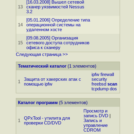
[16.03.2008] Вышел сетевой
13
сканер уязвимостей Nessus
3.2
[05.01.2006] Определение типа
14
операционной системы на
удаленном хосте
[09.08.2005] Организация
15
сетевого доступа сотрудников
офиса к сканеру
Следующая страница >>
Тематический каталог
(1 элементов)
ipfw
firewall
Защита от хакерских атак с
security
1
помощью ipfw
freebsd
scan
tcpdump
dos
Каталог программ
(5 элементов)
Просмотр и
запись DVD
|
QPxTool - утилита для
1
Запись и
проверки CD/DVD
управление
CDROM