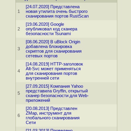
[24.07.2020] Представлена
1
новая утилита очень быстрого
сканирования портов RustScan
[19.06.2020] Google
2
опубликовал код сканера
безопасности Tsunami
[08.06.2020] В uBlock Origin
добавлена блокировка
3
скриптов для сканирования
сетевых портов
[14.08.2019] HTTP-заголовок
Alt-Svc может применяться
4
для сканирования портов
внутренней сети
[27.09.2015] Компания Yahoo
представила Gryffin, открытый
5
сканер безопасности для Web-
приложений
[20.08.2013] Представлен
ZMap, инструмент для
6
глобального сканирования
Сети
[21.03.2013] Проведено