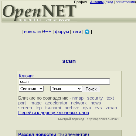
Профиль:
Аноним
(
вход
|
регистрация
)
[
новости
/
+++
|
форум
|
теги
|
]
scan
Ключи
:
Близкие по совпадению -
nmap
security
text
port
image
accelerator
network
news
screen
tcp
tsunami
archive
djvu
cvs
zmap
Перейти к дереву ключевых слов
Быстрый переход - http://opennet.ru/ключ
Раздел новостей
(16 элементов)