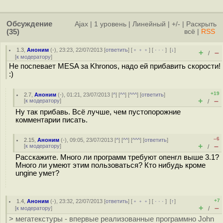
Обсуждение
Ajax
|
1 уровень
|
Линейный
|
+/-
|
Раскрыть
(35)
всё
|
RSS
1.3
,
Аноним
(
-
), 23:23, 22/07/2013 [
ответить
] [
﹢﹢﹢
] [
· · ·
]
[
↓
]
+
–
/
[
к модератору
]
Не поспевает MESA за Khronos, надо ей прибавить скорости!
:)
+19
2.7
,
Аноним
(
-
), 01:21, 23/07/2013 [
^
] [
^^
] [
^^^
] [
ответить
]
+
–
[
к модератору
]
/
Ну так прибавь. Всё лучше, чем пустопорожние
комментарии писать.
–6
2.15
,
Аноним
(
-
), 09:05, 23/07/2013 [
^
] [
^^
] [
^^^
] [
ответить
]
+
–
[
к модератору
]
/
Расскажите. Много ли программ требуют опенгл выше 3.1?
Много ли умеют этим пользоваться? Кто нибудь кроме
ungine умет?
+7
1.4
,
Аноним
(
-
), 23:32, 22/07/2013 [
ответить
] [
﹢﹢﹢
] [
· · ·
]
[
↑
]
+
–
[
к модератору
]
/
> мегатекстуры - впервые реализованные программно John