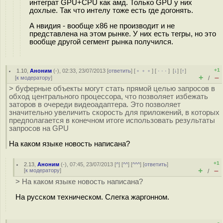
интеграт GPU+CPU как амд. Только GPU у них
дохлые. Так что интелу тоже есть где догонять.
А нвидия - вообще x86 не производит и не
представлена на этом рынке. У них есть тегры, но это
вообще другой сегмент рынка получился.
+1
1.10
,
Аноним
(
-
), 02:33, 23/07/2013 [
ответить
] [
﹢﹢﹢
] [
· · ·
]
[
↓
] [
↑
]
+
–
[
к модератору
]
/
> буферные объекты могут стать прямой целью запросов в
обход центрального процессора, что позволяет избежать
заторов в очереди видеоадаптера. Это позволяет
значительно увеличить скорость для приложений, в которых
предполагается в конечном итоге использовать результаты
запросов на GPU
На каком языке новость написана?
+1
2.13
,
Аноним
(
-
), 07:45, 23/07/2013 [
^
] [
^^
] [
^^^
] [
ответить
]
+
–
[
к модератору
]
/
> На каком языке новость написана?
На русском техническом. Слегка жаргонном.