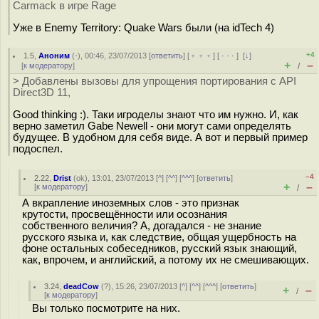
Carmack в игре Rage
Уже в Enemy Territory: Quake Wars были (на idTech 4)
+4
1.5
,
Аноним
(
-
), 00:46, 23/07/2013 [
ответить
] [
﹢﹢﹢
] [
· · ·
]
[
↓
]
+
–
[
к модератору
]
/
> Добавлены вызовы для упрощения портирования с API
Direct3D 11,
Good thinking :). Таки игроделы знают что им нужно. И, как
верно заметил Gabe Newell - они могут сами определять
будущее. В удобном для себя виде. А вот и первый пример
подоспел.
–4
2.22
,
Drist
(
ok
), 13:01, 23/07/2013 [
^
] [
^^
] [
^^^
] [
ответить
]
+
–
[
к модератору
]
/
А вкрапление иноземных слов - это признак
крутости, просвещённости или осознания
собственного величия? А, догадался - не знание
русского языка и, как следствие, общая ущербность на
фоне остальных собеседников, русский язык знающий,
как, впрочем, и английский, а потому их не смешивающих.
3.24
,
deadCow
(
?
), 15:26, 23/07/2013 [
^
] [
^^
] [
^^^
] [
ответить
]
+
–
/
[
к модератору
]
Вы только посмотрите на них.