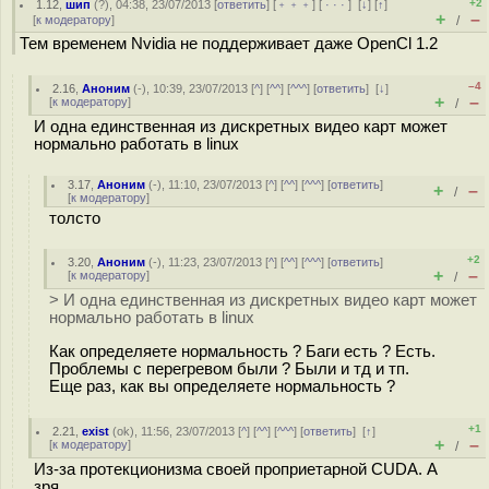
+2
1.12
,
шип
(
?
), 04:38, 23/07/2013 [
ответить
] [
﹢﹢﹢
] [
· · ·
]
[
↓
] [
↑
]
+
–
[
к модератору
]
/
Тем временем Nvidia не поддерживает даже OpenCl 1.2
–4
2.16
,
Аноним
(
-
), 10:39, 23/07/2013 [
^
] [
^^
] [
^^^
] [
ответить
]
[
↓
]
+
–
[
к модератору
]
/
И одна единственная из дискретных видео карт может
нормально работать в linux
3.17
,
Аноним
(
-
), 11:10, 23/07/2013 [
^
] [
^^
] [
^^^
] [
ответить
]
+
–
/
[
к модератору
]
толсто
+2
3.20
,
Аноним
(
-
), 11:23, 23/07/2013 [
^
] [
^^
] [
^^^
] [
ответить
]
+
–
[
к модератору
]
/
> И одна единственная из дискретных видео карт может
нормально работать в linux
Как определяете нормальность ? Баги есть ? Есть.
Проблемы с перегревом были ? Были и тд и тп.
Еще раз, как вы определяете нормальность ?
+1
2.21
,
exist
(
ok
), 11:56, 23/07/2013 [
^
] [
^^
] [
^^^
] [
ответить
]
[
↑
]
+
–
[
к модератору
]
/
Из-за протекционизма своей проприетарной CUDA. А
зря.