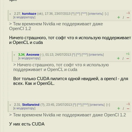
–1
2.27
,
kurokaze
(
ok
), 17:36, 23/07/2013 [
^
] [
^^
] [
^^^
] [
ответить
]
[
↓
]
+
–
[
к модератору
]
/
> Тем временем Nvidia не поддерживает даже
OpenCl 1.2
Ничего страшного, тот софт что я использую поддерживает
и OpenCL и cuda
+1
3.34
,
Аноним
(
-
), 01:13, 24/07/2013 [
^
] [
^^
] [
^^^
] [
ответить
]
+
–
[
к модератору
]
/
> Ничего страшного, тот софт что я использую
поддерживает и OpenCL и cuda
Вот только CUDA пилится одной нвидией, а opencl - для
всех. Как и OpenGL.
–1
2.31
,
Stellarwind
(
?
), 23:45, 23/07/2013 [
^
] [
^^
] [
^^^
] [
ответить
]
[
↑
]
+
–
[
к модератору
]
/
> Тем временем Nvidia не поддерживает даже OpenCl 1.2
У них есть CUDA