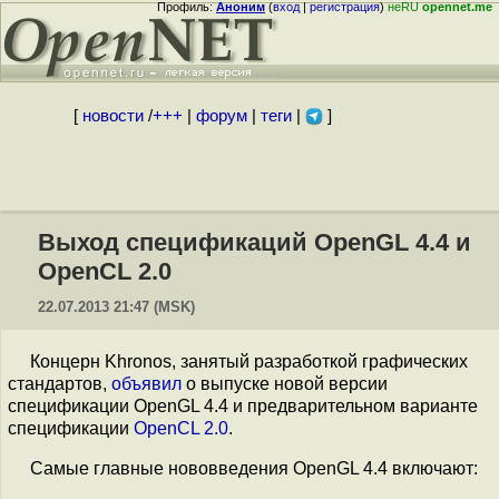
Профиль:
Аноним
(
вход
|
регистрация
)
неRU
opennet.me
[
новости
/
+++
|
форум
|
теги
|
]
Выход спецификаций OpenGL 4.4 и
OpenCL 2.0
22.07.2013 21:47 (MSK)
Концерн Khronos, занятый разработкой графических
стандартов,
объявил
о выпуске новой версии
спецификации OpenGL 4.4 и предварительном варианте
спецификации
OpenCL 2.0
.
Самые главные нововведения OpenGL 4.4 включают: