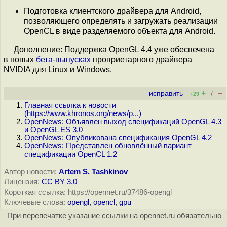
Подготовка клиентского драйвера для Android,
позволяющего определять и загружать реализации
OpenCL в виде разделяемого объекта для Android.
Дополнение: Поддержка OpenGL 4.4 уже обеспечена
в новых
бета-выпусках
проприетарного драйвера
NVIDIA для Linux и Windows.
+
–
исправить
/
+29
Главная ссылка к новости
(
https://www.khronos.org/news/p...
)
OpenNews: Объявлен выход спецификаций OpenGL 4.3
и OpenGL ES 3.0
OpenNews: Опубликована спецификация OpenGL 4.2
OpenNews: Представлен обновлённый вариант
спецификации OpenCL 1.2
Автор новости:
Artem S. Tashkinov
Лицензия:
CC BY 3.0
Короткая ссылка: https://opennet.ru/37486-opengl
Ключевые слова:
opengl
,
opencl
,
gpu
При перепечатке указание ссылки на opennet.ru обязательно