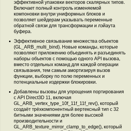
эффективной упаковки векторов скалярных типов.
Включает полный контроль изменяемой
компоновки внутри униформных блоков и
позволяет шейдерам указывать переменные
обратной связи для трансформации и лэйаута
буфера.
Эффективное связывание множества объектов
(GL_ARB_multi_bind). Новые команды, которые
позволяют приложению объединять и разъединять
наборы объектов с помощью одного API вызова,
вместо отдельных команд для каждой операции
связывания, тем самым амортизируя вызов
функции, выборку по полю переменных и
потенциальные издержки блокировки.
Добавлены вызовы для упрощения портирования
с API Direct3D 11, включая
GL_ARB_vertex_type_10f_11f_11f_rev(), который
создаёт трёхкомпонентный вертексный тип с 32
битными значениями для более высокой
производительности и
GL_ARB_texture_mirror_clamp_to_edge(), который