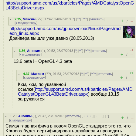
http://support.amd.com/us/kbarticles/Pages/AMDCatalystOpenG
L43BetaDriver.aspx
2.35
,
Максим
(
??
), 17:42, 24/07/2013 [
^
] [
^^
] [
^^^
] [
ответить
]
+
–
/
[
к модератору
]
http://support.amd.com/us/gpudownload/linux/Pages/rad
eon_linux.aspx
Драйвера вышли уже давно (28.05.2013)
–1
3.36
,
Аноним
(
-
), 00:52, 25/07/2013 [
^
] [
^^
] [
^^^
] [
ответить
]
+
–
[
к модератору
]
/
13.6 beta != OpenGL 4.3 beta
+1
4.37
,
Максим
(
??
), 01:53, 25/07/2013 [
^
] [
^^
] [
^^^
] [
ответить
]
+
–
[
к модератору
]
/
Кхм, кхм, по указанной
ссылке(
http://support.amd.com/us/kbarticles/Pages/AMD
CatalystOpenGL43BetaDriver.aspx
) вообще 13.15
загружаются
1.29
,
Аноним
(
-
), 21:42, 23/07/2013 [
ответить
] [
﹢﹢﹢
] [
· · ·
]
[
↑
]
+
–
/
[
к модератору
]
Самая главная фича в новом OpenGL стандарте это то, что
Khronos будет сертифицировать драйвера и проводить
тесты совместимость и они обязательны для OpenGL 4.4+.