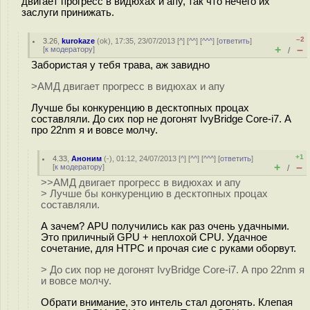
двигает прогресс в видюхах и апу, так что нечего их
заслуги принижать.
–2
3.26
,
kurokaze
(
ok
), 17:35, 23/07/2013 [
^
] [
^^
] [
^^^
] [
ответить
]
+
–
[
к модератору
]
/
Забористая у тебя трава, аж завидно
>АМД двигает прогресс в видюхах и апу
Лучше бы конкуренцию в десктопных процах
составляли. До сих пор не догонят IvyBridge Core-i7. А
про 22nm я и вовсе молчу.
+1
4.33
,
Аноним
(
-
), 01:12, 24/07/2013 [
^
] [
^^
] [
^^^
] [
ответить
]
+
–
[
к модератору
]
/
>>АМД двигает прогресс в видюхах и апу
> Лучше бы конкуренцию в десктопных процах
составляли.
А зачем? APU получились как раз очень удачными.
Это приличный GPU + неплохой CPU. Удачное
сочетание, для HTPC и прочая сие с руками оборвут.
> До сих пор не догонят IvyBridge Core-i7. А про 22nm я
и вовсе молчу.
Обрати внимание, это интель стал догонять. Клепая