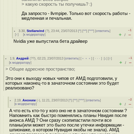
> какую скорость ты получишь? :)
Да запросто - llvmpipe. Только вот скорость работы -
медленная и печальная.
–1
3.30
,
Stellarwind
(
?
), 23:44, 23/07/2013 [
^
] [
^^
] [
^^^
] [
ответить
]
+
–
[
↑
] [
к модератору
]
/
Nvidia уже выпустила бета драйвер
–1
1.9
,
Андрей
(
??
), 02:23, 23/07/2013 [
ответить
] [
﹢﹢﹢
] [
· · ·
]
[
↓
] [
↑
]
+
–
[
к модератору
]
/
> Общее адресное пространство;
Это они к выходу новых чипов от АМД подготовили, у
которых наконец-то в зачаточном состоянии это будет
реализовано?
–2
2.19
,
Аноним
(
-
), 11:21, 23/07/2013 [
^
] [
^^
] [
^^^
] [
ответить
]
+
–
[
к модератору
]
/
А что есть кто-то у кого оно не в зачаточном состоянии ?
Напомнить как быстро поменялись планы Нвидия после
анонса АМД ? Они сразу скопипастили почти все
планы(или может это было после утечки информации -
шпионаже, о котором Нувидия якобы не знала). АМД