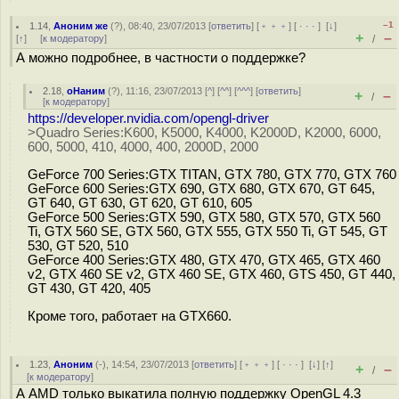
–1
1.14
,
Аноним же
(
?
), 08:40, 23/07/2013 [
ответить
] [
﹢﹢﹢
] [
· · ·
]
[
↓
]
+
–
[
↑
] [
к модератору
]
/
А можно подробнее, в частности о поддержке?
2.18
,
оНаним
(
?
), 11:16, 23/07/2013 [
^
] [
^^
] [
^^^
] [
ответить
]
+
–
/
[
к модератору
]
https://developer.nvidia.com/opengl-driver
>Quadro Series:K600, K5000, K4000, K2000D, K2000, 6000,
600, 5000, 410, 4000, 400, 2000D, 2000
GeForce 700 Series:GTX TITAN, GTX 780, GTX 770, GTX 760
GeForce 600 Series:GTX 690, GTX 680, GTX 670, GT 645,
GT 640, GT 630, GT 620, GT 610, 605
GeForce 500 Series:GTX 590, GTX 580, GTX 570, GTX 560
Ti, GTX 560 SE, GTX 560, GTX 555, GTX 550 Ti, GT 545, GT
530, GT 520, 510
GeForce 400 Series:GTX 480, GTX 470, GTX 465, GTX 460
v2, GTX 460 SE v2, GTX 460 SE, GTX 460, GTS 450, GT 440,
GT 430, GT 420, 405
Кроме того, работает на GTX660.
1.23
,
Аноним
(
-
), 14:54, 23/07/2013 [
ответить
] [
﹢﹢﹢
] [
· · ·
]
[
↓
] [
↑
]
+
–
/
[
к модератору
]
А AMD только выкатила полную поддержку OpenGL 4.3