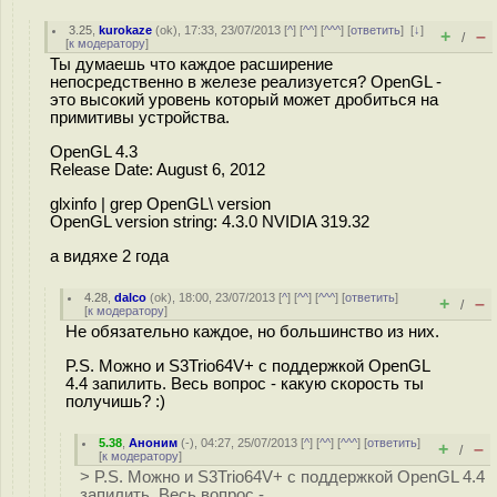
3.25
,
kurokaze
(
ok
), 17:33, 23/07/2013 [
^
] [
^^
] [
^^^
] [
ответить
]
[
↓
]
+
–
/
[
к модератору
]
Ты думаешь что каждое расширение
непосредственно в железе реализуется? OpenGL -
это высокий уровень который может дробиться на
примитивы устройства.
OpenGL 4.3
Release Date: August 6, 2012
glxinfo | grep OpenGL\ version
OpenGL version string: 4.3.0 NVIDIA 319.32
а видяхе 2 года
4.28
,
dalco
(
ok
), 18:00, 23/07/2013 [
^
] [
^^
] [
^^^
] [
ответить
]
+
–
/
[
к модератору
]
Не обязательно каждое, но большинство из них.
P.S. Можно и S3Trio64V+ с поддержкой OpenGL
4.4 запилить. Весь вопрос - какую скорость ты
получишь? :)
5.38
,
Аноним
(
-
), 04:27, 25/07/2013 [
^
] [
^^
] [
^^^
] [
ответить
]
+
–
/
[
к модератору
]
> P.S. Можно и S3Trio64V+ с поддержкой OpenGL 4.4
запилить. Весь вопрос -