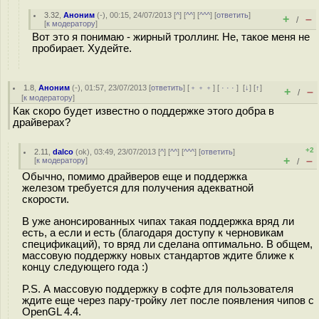
3.32
,
Аноним
(
-
), 00:15, 24/07/2013 [
^
] [
^^
] [
^^^
] [
ответить
]
+
–
/
[
к модератору
]
Вот это я понимаю - жирный троллинг. Не, такое меня не
пробирает. Худейте.
1.8
,
Аноним
(
-
), 01:57, 23/07/2013 [
ответить
] [
﹢﹢﹢
] [
· · ·
]
[
↓
] [
↑
]
+
–
/
[
к модератору
]
Как скоро будет известно о поддержке этого добра в
драйверах?
+2
2.11
,
dalco
(
ok
), 03:49, 23/07/2013 [
^
] [
^^
] [
^^^
] [
ответить
]
+
–
[
к модератору
]
/
Обычно, помимо драйверов еще и поддержка
железом требуется для получения адекватной
скорости.
В уже анонсированных чипах такая поддержка вряд ли
есть, а если и есть (благодаря доступу к черновикам
спецификаций), то вряд ли сделана оптимально. В общем,
массовую поддержку новых стандартов ждите ближе к
концу следующего года :)
P.S. А массовую поддержку в софте для пользователя
ждите еще через пару-тройку лет после появления чипов с
OpenGL 4.4.