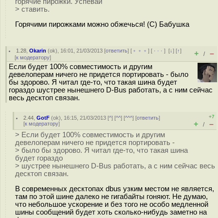
горячие пирожки. Успевай
> ставить.
Горячими пирожками можно обжечься! (С) Бабушка
1.28
,
Okarin
(
ok
), 16:01, 21/03/2013 [
ответить
] [
﹢﹢﹢
] [
· · ·
]
[
↓
] [
↑
]
+
–
/
[
к модератору
]
Если будет 100% совместимость и другим
девелоперам ничего не придется портировать - было
бы здорово. Я читал где-то, что такая шина будет
гораздо шустрее нынешнего D-Bus работать, а с ним сейчас
весь десктоп связан.
+7
2.44
,
GotF
(
ok
), 16:15, 21/03/2013 [
^
] [
^^
] [
^^^
] [
ответить
]
+
–
[
к модератору
]
/
> Если будет 100% совместимость и другим
девелоперам ничего не придется портировать -
> было бы здорово. Я читал где-то, что такая шина
будет гораздо
> шустрее нынешнего D-Bus работать, а с ним сейчас весь
десктоп связан.
В современных десктопах dbus узким местом не является,
там по этой шине далеко не гигабайты гоняют. Не думаю,
что небольшое ускорение и без того не особо медленной
шины сообщений будет хоть сколько-нибудь заметно на