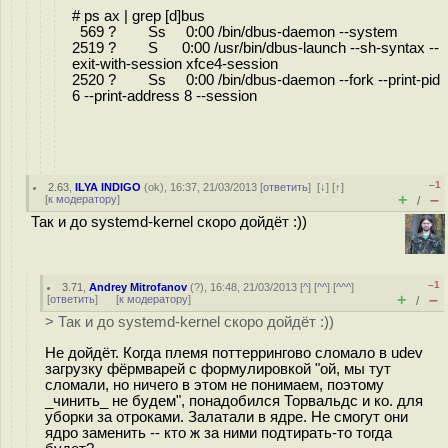
# ps ax | grep [d]bus
569 ? Ss 0:00 /bin/dbus-daemon --system
2519 ? S 0:00 /usr/bin/dbus-launch --sh-syntax --
exit-with-session xfce4-session
2520 ? Ss 0:00 /bin/dbus-daemon --fork --print-pid
6 --print-address 8 --session
–1
2.63
,
ILYA INDIGO
(
ok
), 16:37, 21/03/2013 [
ответить
]
[
↓
] [
↑
]
+
–
[
к модератору
]
/
Так и до systemd-kernel скоро дойдёт :))
–1
3.71
,
Andrey Mitrofanov
(
?
), 16:48, 21/03/2013 [
^
] [
^^
] [
^^^
]
+
–
[
ответить
]
[
к модератору
]
/
> Так и до systemd-kernel скоро дойдёт :))
Не дойдёт. Когда племя поттеррингово сломало в udev
загрузку фёрмварей с формулировкой "ой, мы тут
сломали, но ничего в этом не понимаем, поэтому
_чинить_ не будем", понадобился Торвальдс и ко. для
уборки за отроками. Залатали в ядре. Не смогут они
ядро заменить -- кто ж за ними подтирать-то тогда