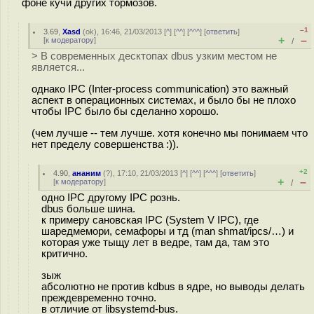
фоне кучи других тормозов.
–1
3.69
,
Xasd
(
ok
), 16:46, 21/03/2013 [
^
] [
^^
] [
^^^
] [
ответить
]
+
–
[
к модератору
]
/
> В современных десктопах dbus узким местом не
является...
однако IPC (Inter-process communication) это важный
аспект в операционных системах, и было бы не плохо
чтобы IPC было бы сделанно хорошо.
(чем лучше -- тем лучше. хотя конечно мы понимаем что
нет пределу совершенства :)).
+2
4.90
,
ананим
(
?
), 17:10, 21/03/2013 [
^
] [
^^
] [
^^^
] [
ответить
]
+
–
[
к модератору
]
/
одно IPC другому IPC рознь.
dbus больше шина.
к примеру сановская IPC (System V IPC), где
шаредмемори, семафоры и тд (man shmat/ipcs/…) и
которая уже тыщу лет в ведре, там да, там это
критично.
зыж
абсолютно не против kdbus в ядре, но выводы делать
преждевременно точно.
в отличие от libsystemd-bus.