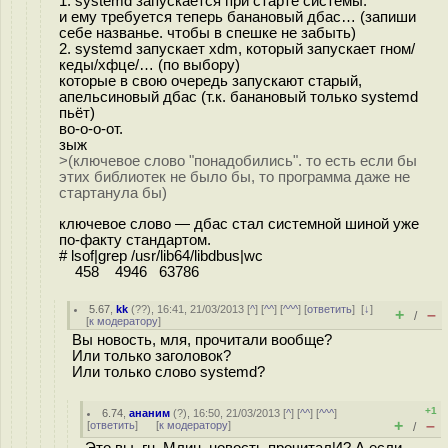
1. systemd запускается при старте системы.
и ему требуется теперь банановый дбас… (запиши
себе названье. чтобы в спешке не забыть)
2. systemd запускает xdm, который запускает гном/
кеды/хфце/… (по выбору)
которые в свою очередь запускают старый,
апельсиновый дбас (т.к. банановый только systemd
пьёт)
во-о-о-от.
зыж
>(ключевое слово "понадобились". то есть если бы
этих библиотек не было бы, то программа даже не
стартанула бы)
ключевое слово — дбас стал системной шиной уже
по-факту стандартом.
# lsof|grep /usr/lib64/libdbus|wc
458 4946 63786
5.67
,
kk
(
??
), 16:41, 21/03/2013 [
^
] [
^^
] [
^^^
] [
ответить
]
[
↓
]
+
–
/
[
к модератору
]
Вы новость, мля, прочитали вообще?
Или только заголовок?
Или только слово systemd?
+1
6.74
,
ананим
(
?
), 16:50, 21/03/2013 [
^
] [
^^
] [
^^^
]
+
–
[
ответить
]
[
к модератору
]
/