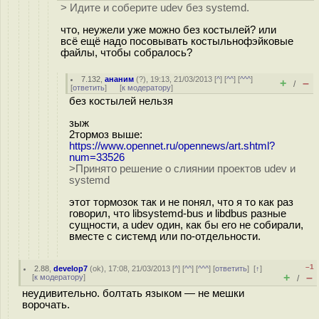
> Идите и соберите udev без systemd.
что, неужели уже можно без костылей? или
всё ещё надо посовывать костыльнофэйковые
файлы, чтобы собралось?
7.132
,
ананим
(
?
), 19:13, 21/03/2013 [
^
] [
^^
] [
^^^
]
+
–
/
[
ответить
]
[
к модератору
]
без костылей нельзя
зыж
2тормоз выше:
https://www.opennet.ru/opennews/art.shtml?
num=33526
>Принято решение о слиянии проектов udev и
systemd
этот тормозок так и не понял, что я то как раз
говорил, что libsystemd-bus и libdbus разные
сущности, а udev один, как бы его не собирали,
вместе с системд или по-отдельности.
–1
2.88
,
develop7
(
ok
), 17:08, 21/03/2013 [
^
] [
^^
] [
^^^
] [
ответить
]
[
↑
]
+
–
[
к модератору
]
/
неудивительно. болтать языком — не мешки
ворочать.