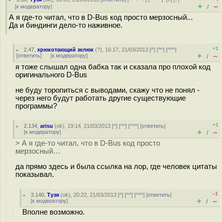
+
–
[
к модератору
]
/
А я где-то читал, что в D-Bus код просто мерзосный...
Да и биндинги дело-то наживное.
+1
2.47
,
хрюкотающий зелюк
(
?
), 16:17, 21/03/2013 [
^
] [
^^
] [
^^^
]
+
–
[
ответить
]
[
к модератору
]
/
я тоже слышал одна бабка так и сказала про плохой код
оригинального D-Bus
не буду торопиться с выводами, скажу что не понял -
через него будут работать другие существующие
программы?
+1
2.134
,
arisu
(
ok
), 19:14, 21/03/2013 [
^
] [
^^
] [
^^^
] [
ответить
]
+
–
[
к модератору
]
/
> А я где-то читал, что в D-Bus код просто
мерзосный…
да прямо здесь и была ссылка на лор, где человек цитаты
показывал.
–1
3.140
,
Тузя
(
ok
), 20:22, 21/03/2013 [
^
] [
^^
] [
^^^
] [
ответить
]
+
–
[
к модератору
]
/
Вполне возможно.