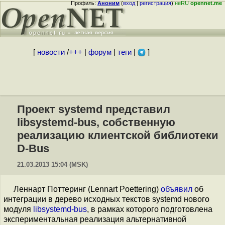
Профиль:
Аноним
(
вход
|
регистрация
)
неRU
opennet.me
[
новости
/
+++
|
форум
|
теги
|
]
Проект systemd представил
libsystemd-bus, собственную
реализацию клиентской библиотеки
D-Bus
21.03.2013 15:04 (MSK)
Леннарт Поттеринг (Lennart Poettering)
объявил
об
интеграции в дерево исходных текстов systemd нового
модуля
libsystemd-bus
, в рамках которого подготовлена
экспериментальная реализация альтернативной