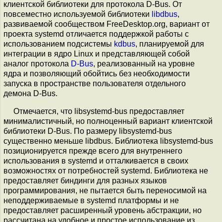
клиентской библиотеки для протокола D-Bus. От
повсеместно используемой библиотеки
libdbus
,
развиваемой сообществом FreeDesktop.org, вариант от
проекта systemd отличается поддержкой работы с
использованием подсистемы
kdbus
, планируемой для
интеграции в ядро Linux и представляющей собой
аналог протокола
D-Bus
, реализованный на уровне
ядра и позволяющий обойтись без необходимости
запуска в пространстве пользователя отдельного
демона D-Bus.
Отмечается, что libsystemd-bus предоставляет
минималистичный, но полноценный вариант клиентской
библиотеки D-Bus. По размеру libsystemd-bus
существенно меньше libdbus. Библиотека libsystemd-bus
позиционируется прежде всего для внутреннего
использования в systemd и отталкивается в своих
возможностях от потребностей systemd. Библиотека не
предоставляет биндинги для разных языков
программирования, не пытается быть переносимой на
неподдерживаемые в systemd платформы и не
предоставляет расширенный уровень абстракции, но
рассчитана на удобное и простое использование из