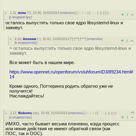
1.11
,
mma
(
?
), 15:36, 21/03/2013 [
ответить
] [
﹢﹢﹢
] [
· · ·
]
[
↓
] [
↑
]
+
–
/
[
к модератору
]
осталось выпустить только свое ядро libsystemd-linux и
заживут.
2.16
,
Аноним
(
-
), 15:42, 21/03/2013 [
^
] [
^^
] [
^^^
] [
ответить
]
+
–
/
[
к модератору
]
> осталось выпустить только свое ядро libsystemd-linux и
заживут.
Все может быть в нашем мире.
https://www.opennet.ru/openforum/vsluhforumID3/89234.html#
14
Кроме одного, Поттеринга родить обратно уже не
получится!
Наслаждайтесь!
+3
1.17
,
Boboms
(
ok
), 15:43, 21/03/2013 [
ответить
] [
﹢﹢﹢
] [
· · ·
]
[
↓
] [
↑
]
+
–
[
к модератору
]
/
ИМХО, часто бывает весьма плачевно, когда процесс
или некие действия не имеют обратной связи (как
ПОС, так и ООС).