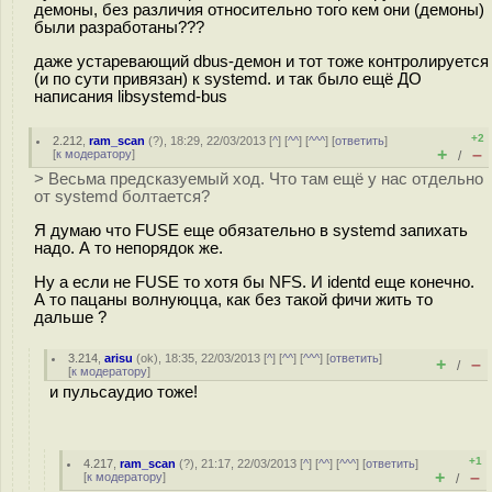
демоны, без различия относительно того кем они (демоны)
были разработаны???
даже устаревающий dbus-демон и тот тоже контролируется
(и по сути привязан) к systemd. и так было ещё ДО
написания libsystemd-bus
+2
2.212
,
ram_scan
(
?
), 18:29, 22/03/2013 [
^
] [
^^
] [
^^^
] [
ответить
]
+
–
[
к модератору
]
/
> Весьма предсказуемый ход. Что там ещё у нас отдельно
от systemd болтается?
Я думаю что FUSE еще обязательно в systemd запихать
надо. А то непорядок же.
Ну а если не FUSE то хотя бы NFS. И identd еще конечно.
А то пацаны волнуюцца, как без такой фичи жить то
дальше ?
3.214
,
arisu
(
ok
), 18:35, 22/03/2013 [
^
] [
^^
] [
^^^
] [
ответить
]
+
–
/
[
к модератору
]
и пульсаудио тоже!
+1
4.217
,
ram_scan
(
?
), 21:17, 22/03/2013 [
^
] [
^^
] [
^^^
] [
ответить
]
+
–
[
к модератору
]
/