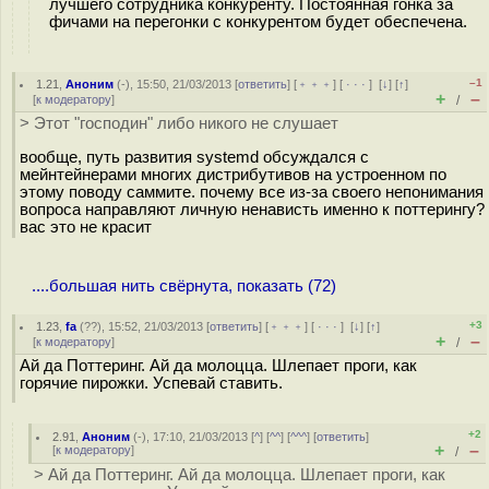
лучшего сотрудника конкуренту. Постоянная гонка за
фичами на перегонки с конкурентом будет обеспечена.
–1
1.21
,
Аноним
(
-
), 15:50, 21/03/2013 [
ответить
] [
﹢﹢﹢
] [
· · ·
]
[
↓
] [
↑
]
+
–
[
к модератору
]
/
> Этот "господин" либо никого не слушает
вообще, путь развития systemd обсуждался с
мейнтейнерами многих дистрибутивов на устроенном по
этому поводу саммите. почему все из-за своего непонимания
вопроса направляют личную ненависть именно к поттерингу?
вас это не красит
....большая нить свёрнута, показать (72)
+3
1.23
,
fa
(
??
), 15:52, 21/03/2013 [
ответить
] [
﹢﹢﹢
] [
· · ·
]
[
↓
] [
↑
]
+
–
[
к модератору
]
/
Ай да Поттеринг. Ай да молоцца. Шлепает проги, как
горячие пирожки. Успевай ставить.
+2
2.91
,
Аноним
(
-
), 17:10, 21/03/2013 [
^
] [
^^
] [
^^^
] [
ответить
]
+
–
[
к модератору
]
/
> Ай да Поттеринг. Ай да молоцца. Шлепает проги, как