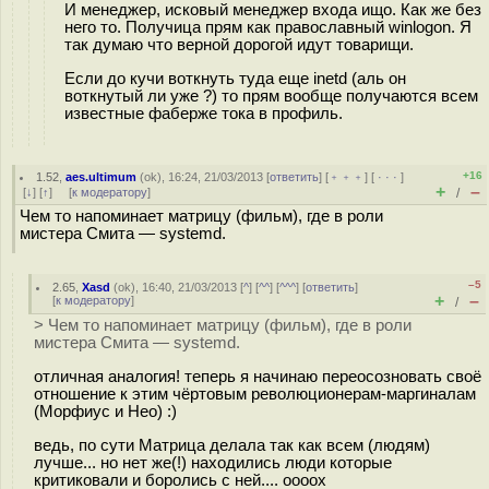
И менеджер, исковый менеджер входа ищо. Как же без
него то. Получица прям как православный winlogon. Я
так думаю что верной дорогой идут товарищи.
Если до кучи воткнуть туда еще inetd (аль он
воткнутый ли уже ?) то прям вообще получаются всем
известные фаберже тока в профиль.
+16
1.52
,
aes.ultimum
(
ok
), 16:24, 21/03/2013 [
ответить
] [
﹢﹢﹢
] [
· · ·
]
+
–
[
↓
] [
↑
] [
к модератору
]
/
Чем то напоминает матрицу (фильм), где в роли
мистера Смита — systemd.
–5
2.65
,
Xasd
(
ok
), 16:40, 21/03/2013 [
^
] [
^^
] [
^^^
] [
ответить
]
+
–
[
к модератору
]
/
> Чем то напоминает матрицу (фильм), где в роли
мистера Смита — systemd.
отличная аналогия! теперь я начинаю переосозновать своё
отношение к этим чёртовым революционерам-маргиналам
(Морфиус и Нео) :)
ведь, по сути Матрица делала так как всем (людям)
лучше... но нет же(!) находились люди которые
критиковали и боролись с ней.... оооох