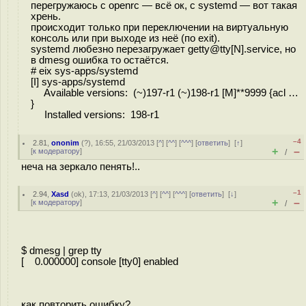
перегружаюсь с openrc — всё ок, с systemd — вот такая
хрень.
происходит только при переключении на виртуальную
консоль или при выходе из неё (по exit).
systemd любезно перезагружает getty@tty[N].service, но
в dmesg ошибка то остаётся.
# eix sys-apps/systemd
[I] sys-apps/systemd
Available versions: (~)197-r1 (~)198-r1 [M]**9999 {acl …
}
Installed versions: 198-r1
–4
2.81
,
ononim
(
?
), 16:55, 21/03/2013 [
^
] [
^^
] [
^^^
] [
ответить
]
[
↑
]
+
–
[
к модератору
]
/
неча на зеркало пенять!..
–1
2.94
,
Xasd
(
ok
), 17:13, 21/03/2013 [
^
] [
^^
] [
^^^
] [
ответить
]
[
↓
]
+
–
[
к модератору
]
/
$ dmesg | grep tty
[ 0.000000] console [tty0] enabled
как повторить ошибку?