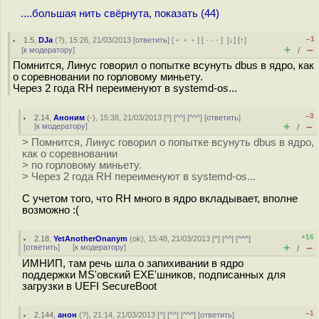
....большая нить свёрнута, показать (44)
–1
1.5
,
DJa
(
?
), 15:26, 21/03/2013 [
ответить
] [
﹢﹢﹢
] [
· · ·
]
[
↓
] [
↑
]
+
–
[
к модератору
]
/
Помнится, Линус говорил о попытке всунуть dbus в ядро, как
о соревновании по горловому миньету.
Через 2 года RH переименуют в systemd-os...
–3
2.14
,
Аноним
(
-
), 15:38, 21/03/2013 [
^
] [
^^
] [
^^^
] [
ответить
]
+
–
[
к модератору
]
/
> Помнится, Линус говорил о попытке всунуть dbus в ядро,
как о соревновании
> по горловому миньету.
> Через 2 года RH переименуют в systemd-os...
С учетом того, что RH много в ядро вкладывает, вполне
возможно :(
+16
2.18
,
YetAnotherOnanym
(
ok
), 15:48, 21/03/2013 [
^
] [
^^
] [
^^^
]
+
–
[
ответить
]
[
к модератору
]
/
ИМНИП, там речь шла о запихивании в ядро
поддержки MS'овский EXE'шников, подписанных для
загрузки в UEFI SecureBoot
–1
2.144
,
анон
(
?
), 21:14, 21/03/2013 [
^
] [
^^
] [
^^^
] [
ответить
]