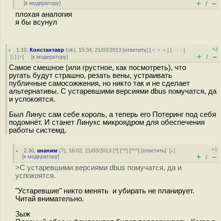
+
–
[
к модератору
]
/
плохая аналогия
я бы всунул
+2
1.10
,
Константавр
(
ok
), 15:34, 21/03/2013 [
ответить
] [
﹢﹢﹢
] [
· · ·
]
+
–
[
↓
] [
↑
] [
к модератору
]
/
Самое смешное (или грустное, как посмотреть), что
ругать будут страшно, резать вены, устраивать
публичные самосожжения, но никто так и не сделает
альтернативы. С устаревшими версиями dbus помучатся, да
и успокоятся.
Был Линус сам себе король, а теперь его Потеринг под себя
подомнёт. И станет Линукс микроядром для обеспечения
работы системд.
+1
2.30
,
ананим
(
?
), 16:02, 21/03/2013 [
^
] [
^^
] [
^^^
] [
ответить
]
[
↓
]
+
–
[
к модератору
]
/
>С устаревшими версиями dbus помучатся, да и
успокоятся.
"Устаревшие" никто менять и убирать не планирует.
Читай внимательно.
Зыж