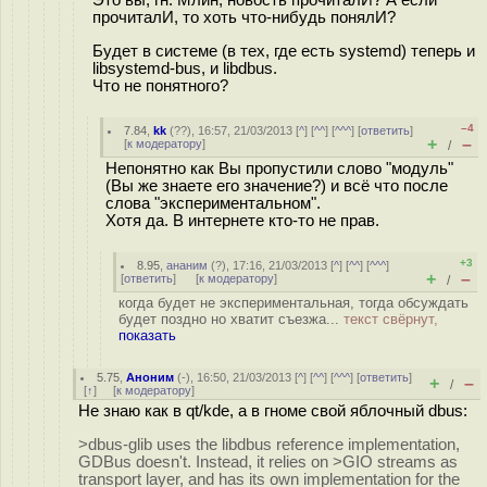
Это вы, гн. Млин, новость прочиталИ? А если
прочиталИ, то хоть что-нибудь понялИ?
Будет в системе (в тех, где есть systemd) теперь и
libsystemd-bus, и libdbus.
Что не понятного?
–4
7.84
,
kk
(
??
), 16:57, 21/03/2013 [
^
] [
^^
] [
^^^
] [
ответить
]
+
–
[
к модератору
]
/
Непонятно как Вы пропустили слово "модуль"
(Вы же знаете его значение?) и всё что после
слова "экспериментальном".
Хотя да. В интернете кто-то не прав.
+3
8.95
,
ананим
(
?
), 17:16, 21/03/2013 [
^
] [
^^
] [
^^^
]
+
–
[
ответить
]
[
к модератору
]
/
когда будет не экспериментальная, тогда обсуждать
будет поздно но хватит съезжа...
текст свёрнут,
показать
5.75
,
Аноним
(
-
), 16:50, 21/03/2013 [
^
] [
^^
] [
^^^
] [
ответить
]
+
–
/
[
↑
] [
к модератору
]
Не знаю как в qt/kde, а в гноме свой яблочный dbus:
>dbus-glib uses the libdbus reference implementation,
GDBus doesn't. Instead, it relies on >GIO streams as
transport layer, and has its own implementation for the