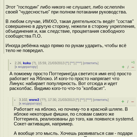
Этот "господин" либо никого не слушает, либо ослеплён
своей "чудесностью" при полном потакании руководства.
В любом случае, ИМХО, такая деятельность ведёт "состав"
совершенно в другую сторону, нежели в сторону укрепления,
объединения и, как следствие, процветания свободного
сообщества П.О.
Иногда ребёнка надо прямо по рукам ударить, чтобы всё
тело не повредил.
+1
2.26
,
kuku
(
?
), 15:59, 21/03/2013 [
^
] [
^^
] [
^^^
] [
ответить
]
+
–
[
к модератору
]
/
А помоему просто Поттеринг(да светится имя его) просто
работает на Яблоко. И кого-то просто напрягает что
Линукс набирает популярность. Вот отсюда и идет
расколбас. Видимо кого-то что-то "колбасит".
3.102
,
www2
(
??
), 17:30, 21/03/2013 [
^
] [
^^
] [
^^^
] [
ответить
]
+
–
/
[
к модератору
]
Работает на яблоко, но почему-то в красной шляпе. В
яблоке некоторые фишки, по словам самого же
Поттеринга, реализованы до того, как появился systemd.
Сокет-активация, например.
А вообще это мысль. Хочешь развиваться сам - подари