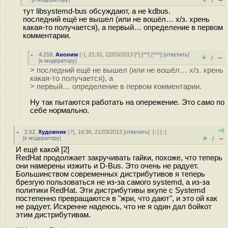
/
тут libsystemd-bus обсуждают, а не kdbus.
последний ещё не вышел (или не вошёл… х/з. хрень
какая-то получается), а первый… определение в первом
комментарии.
4.218
,
Аноним
(
-
), 21:31, 22/03/2013 [
^
] [
^^
] [
^^^
] [
ответить
]
+
–
/
[
к модератору
]
> последний ещё не вышел (или не вошёл… х/з. хрень
какая-то получается), а
> первый… определение в первом комментарии.
Ну так пытаются работать на опережение. Это само по
себе нормально.
+5
2.62
,
Художник
(
?
), 16:36, 21/03/2013 [
ответить
]
[
↓
] [
↑
]
+
–
[
к модератору
]
/
И ещё какой [2]
RedHat продолжает закручивать гайки, похоже, что теперь
они намерены изжить и D-Bus. Это очень не радует.
Большинством современных дистрибутивов я теперь
брезгую пользоваться не из-за самого systemd, а из-за
политики RedHat. Эти дистрибутивы вкупе с Systemd
постепенно превращаются в "жри, что дают", и это ой как
не радует. Искренне надеюсь, что не я один дал бойкот
этим дистрибутивам.