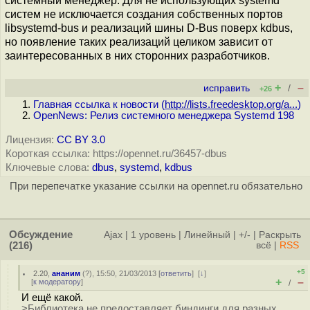
системный менеджер. Для не использующих systemd
систем не исключается создания собственных портов
libsystemd-bus и реализаций шины D-Bus поверх kdbus,
но появление таких реализаций целиком зависит от
заинтересованных в них сторонних разработчиков.
+
–
исправить
/
+26
Главная ссылка к новости (
http://lists.freedesktop.org/a...
)
OpenNews: Релиз системного менеджера Systemd 198
Лицензия:
CC BY 3.0
Короткая ссылка: https://opennet.ru/36457-dbus
Ключевые слова:
dbus
,
systemd
,
kdbus
При перепечатке указание ссылки на opennet.ru обязательно
Обсуждение
Ajax
|
1 уровень
|
Линейный
|
+/-
|
Раскрыть
(216)
всё
|
RSS
+5
2.20
,
ананим
(
?
), 15:50, 21/03/2013 [
ответить
]
[
↓
]
+
–
[
к модератору
]
/
И ещё какой.
>Библиотека не предоставляет биндинги для разных