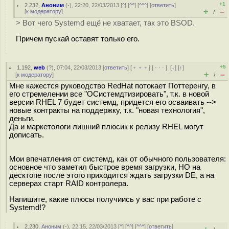
+1
2.232
,
Аноним
(
-
), 22:20, 22/03/2013 [
^
] [
^^
] [
^^^
] [
ответить
]
+
–
[
к модератору
]
/
> Вот чего Systemd ещё не хватает, так это BSOD.
Причем пускай оставят только его.
+5
1.192
,
web
(
?
), 07:04, 22/03/2013 [
ответить
] [
﹢﹢﹢
] [
· · ·
]
[
↓
] [
↑
]
+
–
[
к модератору
]
/
Мне кажестся руководство RedHat потокает Поттеренгу, в
его стремелении все "ОСистемдтизировать", т.к. в новой
версии RHEL 7 будет системд, придется его осваивать -->
новые контракты на поддержку, т.к. "новая технология",
деньги.
Да и маркетологи лишний плюсик к релизу RHEL могут
дописать.
Мои впечатления от системд, как от обычного пользователя:
основное что заметил быстрое время загрузки, НО на
десктопе после этого приходится ждать загрузки DE, а на
серверах старт RAID контролера.
Напишите, какие плюсы получиись у вас при работе с
Systemd!?
2.230
,
Аноним
(
-
), 22:15, 22/03/2013 [
^
] [
^^
] [
^^^
] [
ответить
]