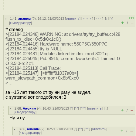
+11
1.41
,
ананим
(
?
), 16:12, 21/03/2013 [
ответить
] [
﹢﹢﹢
] [
· · ·
]
[
↓
] [
↑
]
+
–
[
к модератору
]
/
# dmesg
>[23184.024348] WARNING: at drivers/tty/tty_buffer.c:428
flush_to_ldisc+0x5d/0x1c0()
>[23184.024416] Hardware name: 550P5C/550P7C
>[23184.024455] tty is NULL
>[23184.024481] Modules linked in: dm_mod 8021q …
>[23184.025049] Pid: 9919, comm: kworker/5:1 Tainted: G
O 3.9.0-rc2 #1
>[23184.025113] Call Trace:
>[23184.025147] [<ffffffff81037a0b>]
warn_slowpath_common+0x8b/0xc0
>…
за ~15 лет такого от tty ни разу не видел.
с systemd вот сподобился :В
2.68
,
Аноним
(
-
), 16:43, 21/03/2013 [
^
] [
^^
] [
^^^
] [
ответить
]
[
↓
]
+
–
/
[
к модератору
]
Ну и ну.
3.86
,
ананим
(
?
), 16:59, 21/03/2013 [
^
] [
^^
] [
^^^
] [
ответить
]
+
–
/
[
к модератору
]