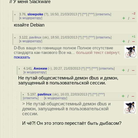
// У меня Slackware
–2
3.76
,
slowpoke
(
?
), 16:50, 21/03/2013 [
^
] [
^^
] [
^^^
] [
ответить
]
+
–
[
к модератору
]
/
юзайте Debian
+1
3.122
,
pavlinux
(
ok
), 18:50, 21/03/2013 [
^
] [
^^
] [
^^^
] [
ответить
]
+
–
[
к модератору
]
/
D-Bus ваще-то говнищще полное Полное отсутствие
стандарта как-такового Все на...
большой текст свёрнут,
показать
4.141
,
Аноним
(
-
), 20:27, 21/03/2013 [
^
] [
^^
] [
^^^
] [
ответить
]
+
–
/
[
к модератору
]
Не путай общесистемный демон dbus и демон,
запущенный в пользовательской сессии.
5.197
,
pavlinux
(
ok
), 16:03, 22/03/2013 [
^
] [
^^
] [
^^^
]
+
–
/
[
ответить
]
[
к модератору
]
> Не путай общесистемный демон dbus и
демон, запущенный в пользовательской
сессии.
И чё?! Он это этого перестаёт быть дыбасом?