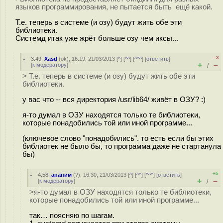
языков программирования, не пытается быть ещё какой.
Т.е. теперь в системе (и озу) будут жить обе эти
библиотеки.
Системд итак уже жрёт больше озу чем иксы...
–3
3.49
,
Xasd
(
ok
), 16:19, 21/03/2013 [
^
] [
^^
] [
^^^
] [
ответить
]
+
–
[
к модератору
]
/
> Т.е. теперь в системе (и озу) будут жить обе эти
библиотеки.
у вас что -- вся директория /usr/lib64/ живёт в ОЗУ? :)
я-то думал в ОЗУ находятся только те библиотеки,
которые понадобились той или иной программе...
(ключевое слово "понадобились". то есть если бы этих
библиотек не было бы, то программа даже не стартанула
бы)
+5
4.58
,
ананим
(
?
), 16:30, 21/03/2013 [
^
] [
^^
] [
^^^
] [
ответить
]
+
–
[
к модератору
]
/
>я-то думал в ОЗУ находятся только те библиотеки,
которые понадобились той или иной программе...
так… поясняю по шагам.