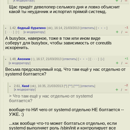
+
–
[
к модератору
]
/
Щас придёт девелопер сельмого дня и ловко объяснит
какой ты неудачник и испортил прямой системд.
–1
1.42
,
бедный буратино
(
ok
), 16:14, 21/03/2013 [
ответить
] [
﹢﹢﹢
]
+
–
[
· · ·
]
[
↑
] [
к модератору
]
/
А busybox, наверное, тоже в том или ином виде
соберут для busybox, чтобы зависимость от coreutils
искоренить.
+1
1.48
,
Аноним
(
-
), 16:17, 21/03/2013 [
ответить
] [
﹢﹢﹢
] [
· · ·
]
[
↓
]
+
–
[
к модератору
]
/
Весьма предсказуемый ход. Что там ещё у нас отдельно от
systemd болтается?
–2
2.61
,
Xasd
(
ok
), 16:35, 21/03/2013 [
^
] [
^^
] [
^^^
] [
ответить
]
+
–
[
к модератору
]
/
> Что там ещё у нас отдельно от systemd
болтается?
вообще-то НИ чего от systemd отдельно НЕ болтается --
УЖЕ. :)
...как вообще что-то может болтаться отдельно, если
systemd выполняет роль /sbin/init и контролирует все