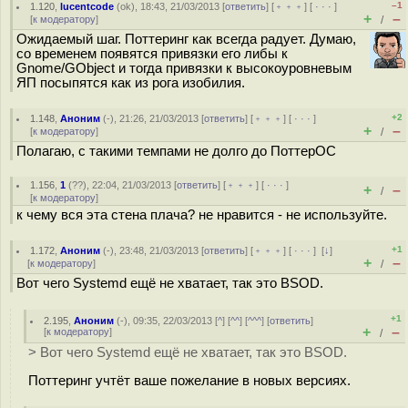
–1
1.120
,
lucentcode
(
ok
), 18:43, 21/03/2013 [
ответить
] [
﹢﹢﹢
] [
· · ·
]
+
–
[
к модератору
]
/
Ожидаемый шаг. Поттеринг как всегда радует. Думаю,
со временем появятся привязки его либы к
Gnome/GObject и тогда привязки к высокоуровневым
ЯП посыпятся как из рога изобилия.
+2
1.148
,
Аноним
(
-
), 21:26, 21/03/2013 [
ответить
] [
﹢﹢﹢
] [
· · ·
]
+
–
[
к модератору
]
/
Полагаю, с такими темпами не долго до ПоттерОС
1.156
,
1
(
??
), 22:04, 21/03/2013 [
ответить
] [
﹢﹢﹢
] [
· · ·
]
+
–
/
[
к модератору
]
к чему вся эта стена плача? не нравится - не используйте.
+1
1.172
,
Аноним
(
-
), 23:48, 21/03/2013 [
ответить
] [
﹢﹢﹢
] [
· · ·
]
[
↓
]
+
–
[
к модератору
]
/
Вот чего Systemd ещё не хватает, так это BSOD.
+1
2.195
,
Аноним
(
-
), 09:35, 22/03/2013 [
^
] [
^^
] [
^^^
] [
ответить
]
+
–
[
к модератору
]
/
> Вот чего Systemd ещё не хватает, так это BSOD.
Поттеринг учтёт ваше пожелание в новых версиях.