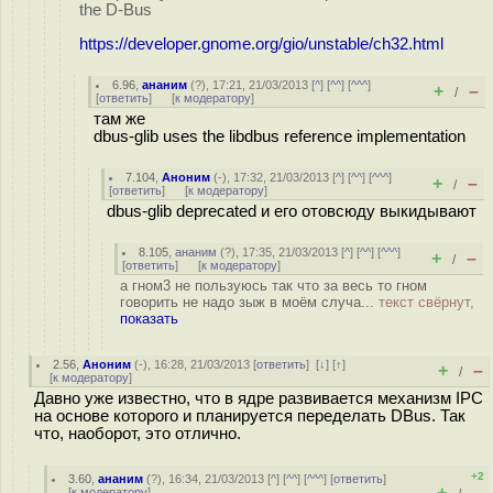
the D-Bus
https://developer.gnome.org/gio/unstable/ch32.html
6.96
,
ананим
(
?
), 17:21, 21/03/2013 [
^
] [
^^
] [
^^^
]
+
–
/
[
ответить
]
[
к модератору
]
там же
dbus-glib uses the libdbus reference implementation
7.104
,
Аноним
(
-
), 17:32, 21/03/2013 [
^
] [
^^
] [
^^^
]
+
–
/
[
ответить
]
[
к модератору
]
dbus-glib deprecated и его отовсюду выкидывают
8.105
,
ананим
(
?
), 17:35, 21/03/2013 [
^
] [
^^
] [
^^^
]
+
–
/
[
ответить
]
[
к модератору
]
а гном3 не пользуюсь так что за весь то гном
говорить не надо зыж в моём случа...
текст свёрнут,
показать
2.56
,
Аноним
(
-
), 16:28, 21/03/2013 [
ответить
]
[
↓
] [
↑
]
+
–
/
[
к модератору
]
Давно уже известно, что в ядре развивается механизм IPC
на основе которого и планируется переделать DBus. Так
что, наоборот, это отлично.
+2
3.60
,
ананим
(
?
), 16:34, 21/03/2013 [
^
] [
^^
] [
^^^
] [
ответить
]
+
–
[
к модератору
]