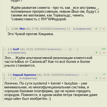
будет?
Ждём развития сюжета - про то, как _все апстримы_,
поломанные прогрессивным, новым dbus-ом, будут, с
такими же матюками, как Торвальдс, чинить
"совместимость с RH^WФедорой.
+
–
2.108
,
Vkni
(
ok
), 17:46, 21/03/2013 [
ответить
]
[
↑
] [
к модератору
]
/
Это Чужой против Хищника.
+13
1.3
,
GotF
(
ok
), 15:23, 21/03/2013 [
ответить
] [
﹢﹢﹢
] [
· · ·
]
+
–
[
к модератору
]
/
Эээ… Ждём альтернативной реализации клиентской
части kdbus от Canonical? Как-то всё более и более
уныло становится.
+7
1.4
,
бедный буратино
(
ok
), 15:26, 21/03/2013 [
ответить
] [
﹢﹢﹢
]
+
–
[
· · ·
]
[
↓
] [
к модератору
]
/
Логично. По сути systemd + kernel + busybox - уже
минимальная, но многофункциональная система, и
хорошая базовая платформа, где не нужно городить
огородов. Помнится, в одном моём петра творении даже
недо-udev был изобретён. :)