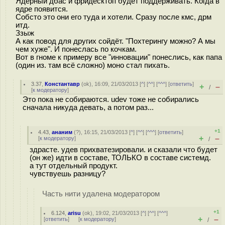
Ядерный дбас и фридесктоп будет поддерживать. Когда в
ядре появится.
Собсто это они его туда и хотели. Сразу после кмс, дрм
итд.
Ззыж
А как повод для других сойдёт. "Похтерингу можно? А мы
чем хуже". И понеслась по кочкам.
Вот в гноме к примеру все "инновации" понеслись, как папа
(один из. там всё сложно) моно стал пихать.
3.37
,
Константавр
(
ok
), 16:09, 21/03/2013 [
^
] [
^^
] [
^^^
] [
ответить
]
+
–
/
[
к модератору
]
Это пока не собираются. udev тоже не собирались
сначала никуда девать, а потом раз...
+1
4.43
,
ананим
(
?
), 16:15, 21/03/2013 [
^
] [
^^
] [
^^^
] [
ответить
]
+
–
[
к модератору
]
/
здрасте. удев прихватезировали. и сказали что будет
(он же) идти в составе, ТОЛЬКО в составе системд.
а тут отдельный продукт.
чувствуешь разницу?
Часть нити удалена модератором
+1
6.124
,
arisu
(
ok
), 19:02, 21/03/2013 [
^
] [
^^
] [
^^^
]
+
–
[
ответить
]
[
к модератору
]
/