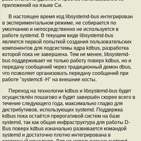
приложений на языке Си.
В настоящее время код libsystemd-bus интегрирован
в экспериментальном режиме, не собирается по
умолчанию и непосредственно не используется в
работе systemd. В текущем виде libsystemd-bus
является первой попыткой создания пользовательских
компонентов для подсистемы ядра kdbus, разработка
которой пока не завершена. Тем не менее, libsystemd-
bus поддерживает не только работу поверх kdbus, но и
передачу сообщений через традиционный демон dbus,
что позволяет организовать передачу сообщений при
работе "systemctl -H" на внешние хосты.
Переход на технологии kdbus и libsystemd-bus будет
осуществлён пошагово и будет завершён скорее всего в
течение следующего года, максимально гладко для
дистрибутивов, использующих systemd. Поддержка
kdbus пока остаётся прерогативой систем на базе
systemd, так как общая инфраструктура для работы D-
Bus поверх kdbus изначально развивается командой
systemd и достаточно плотно интегрирована в