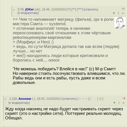
+5
3.70
,
jOKer
(
ok
), 16:46, 21/03/2013 [
^
] [
^^
] [
^^^
] [
ответить
]
+
–
[
к модератору
]
/
>> Чем то напоминает матрицу (фильм), где в роли
мистера Смита — systemd.
> отличная аналогия! теперь я начинаю
переосозновать своё отношение к этим чёртовым
революционерам-маргиналам
> (Морфиус и Нео) :)
> ведь, по сути Матрица делала так как всем (людям)
лучше... но нет
> же(!) находились люди которые критиковали и
боролись с ней.... оооох
"Не можешь победить? Влейся в нас!" (с) М-р Смитт
Но наверное стоить посочувствовать влившимся, что ли.
Рабы ведь они и есть рабы, пусть даже и всем
довольные.
–3
1.119
,
Аноним
(
-
), 18:42, 21/03/2013 [
ответить
] [
﹢﹢﹢
] [
· · ·
]
[
↑
]
+
–
[
к модератору
]
/
Жду когда наконец не надо будет настраивать скрипт через
скрипт (это о настройке сети). Поттеринг реально молодец.
Обещал.