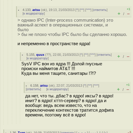
+1
4.133
,
arisu
(
ok
), 19:13, 21/03/2013 [
^
] [
^^
] [
^^^
] [
ответить
]
+
–
[
к модератору
]
/
> однако IPC (Inter-process communication) это
важный аспект в операционных системах, и
было
> бы не плохо чтобы IPC было бы сделанно хорошо.
и непременно в пространстве ядра!
5.155
,
quux
(
??
), 22:00, 21/03/2013 [
^
] [
^^
] [
^^^
] [
ответить
]
+
–
/
[
к модератору
]
SysV IPC вон из ядра !!! Долой гнусные
происки наймитов AT&T !!!
Куда вы меня тащите, санитары !?!?
+1
6.158
,
arisu
(
ok
), 22:07, 21/03/2013 [
^
] [
^^
] [
^^^
]
+
–
[
ответить
]
[
к модератору
]
/
да нет, что ты. дбас? в ядро! иксы? в ядро!
инит? в ядро! хттп-сервер? в ядро! да и
вообще: ведь всем известо, что на
переключение контекстов тратится дофига
времени, поэтому всё в ядро!
–3
1.36
,
Тузя
(
ok
), 16:09, 21/03/2013 [
ответить
] [
﹢﹢﹢
] [
· · ·
]
[
↓
] [
↑
]