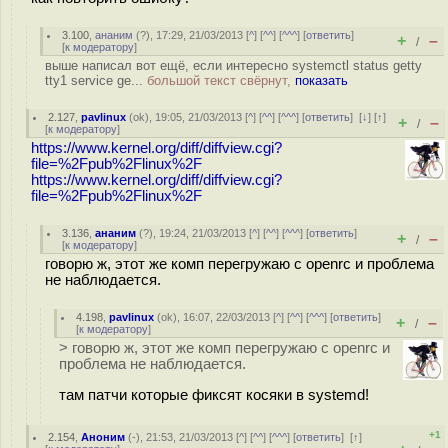
3.100
,
ананим
(
?
), 17:29, 21/03/2013 [
^
] [
^^
] [
^^^
] [
ответить
]
+
–
/
[
к модератору
]
выше написал вот ещё, если интересно systemctl status getty
tty1 service ge...
большой текст свёрнут,
показать
2.127
,
pavlinux
(
ok
), 19:05, 21/03/2013 [
^
] [
^^
] [
^^^
] [
ответить
]
[
↓
] [
↑
]
+
–
/
[
к модератору
]
https://www.kernel.org/diff/diffview.cgi?
file=%2Fpub%2Flinux%2F
https://www.kernel.org/diff/diffview.cgi?
file=%2Fpub%2Flinux%2F
3.136
,
ананим
(
?
), 19:24, 21/03/2013 [
^
] [
^^
] [
^^^
] [
ответить
]
+
–
/
[
к модератору
]
говорю ж, этот же комп перегружаю с openrc и проблема
не наблюдается.
4.198
,
pavlinux
(
ok
), 16:07, 22/03/2013 [
^
] [
^^
] [
^^^
] [
ответить
]
+
–
/
[
к модератору
]
> говорю ж, этот же комп перегружаю с openrc и
проблема не наблюдается.
там патчи которые фиксят косяки в systemd!
+1
2.154
,
Аноним
(
-
), 21:53, 21/03/2013 [
^
] [
^^
] [
^^^
] [
ответить
]
[
↑
]