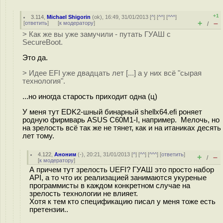
+1
3.114
,
Michael Shigorin
(
ok
), 16:49, 31/01/2013 [
^
] [
^^
] [
^^^
]
+
–
[
ответить
]
[
к модератору
]
/
> Как же вы уже замучили - путать ГУАШ с
SecureBoot.
Это да.
> Идее EFI уже двадцать лет [...] а у них всё "сырая
технология".
...но иногда старость приходит одна (ц)
У меня тут EDK2-шный бинарный shellx64.efi роняет
родную фирмварь ASUS C60M1-I, например. Мелочь, но
на зрелость всё так же не тянет, как и на итаниках десять
лет тому.
4.122
,
Аноним
(
-
), 20:21, 31/01/2013 [
^
] [
^^
] [
^^^
] [
ответить
]
+
–
/
[
к модератору
]
А причем тут зрелость UEFI? ГУАШ это просто набор
API, а то что их реализацией занимаются укуреные
программисты в каждом конкретном случае на
зрелость технологии не влияет.
Хотя к тем кто спецификацию писал у меня тоже есть
претензии..