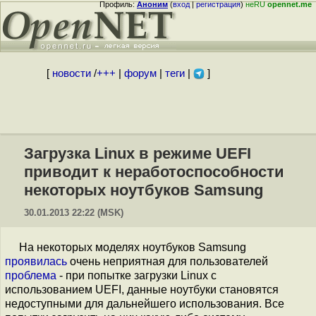
Профиль:
Аноним
(
вход
|
регистрация
)
неRU
opennet.me
[
новости
/
+++
|
форум
|
теги
|
]
Загрузка Linux в режиме UEFI
приводит к неработоспособности
некоторых ноутбуков Samsung
30.01.2013 22:22 (MSK)
На некоторых моделях ноутбуков Samsung
проявилась
очень неприятная для пользователей
проблема
- при попытке загрузки Linux с
использованием UEFI, данные ноутбуки становятся
недоступными для дальнейшего использования. Все