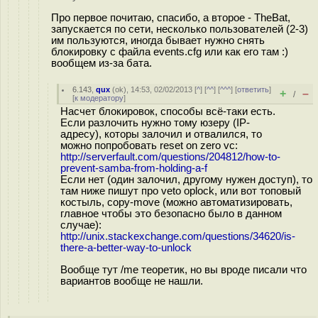
Про первое почитаю, спасибо, а второе - TheBat,
запускается по сети, несколько пользователей (2-3)
им пользуются, иногда бывает нужно снять
блокировку с файла events.cfg или как его там :)
вообщем из-за бата.
6.143
,
qux
(
ok
), 14:53, 02/02/2013 [
^
] [
^^
] [
^^^
] [
ответить
]
+
–
/
[
к модератору
]
Насчет блокировок, способы всё-таки есть.
Если разлочить нужно тому юзеру (IP-
адресу), которы залочил и отвалился, то
можно попробовать reset on zero vc:
http://serverfault.com/questions/204812/how-to-
prevent-samba-from-holding-a-f
Если нет (один залочил, другому нужен доступ), то
там ниже пишут про veto oplock, или вот топовый
костыль, copy-move (можно автоматизировать,
главное чтобы это безопасно было в данном
случае):
http://unix.stackexchange.com/questions/34620/is-
there-a-better-way-to-unlock
Вообще тут /me теоретик, но вы вроде писали что
вариантов вообще не нашли.