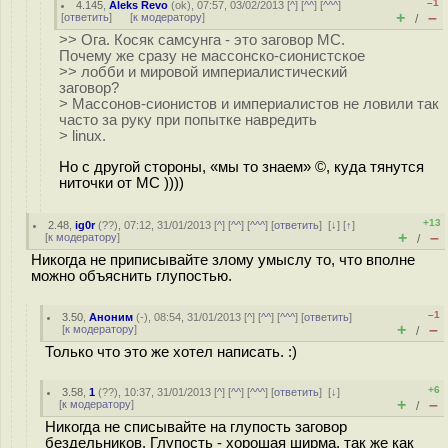
–1
4.145
,
Aleks Revo
(
ok
), 07:57, 03/02/2013 [
^
] [
^^
] [
^^^
]
+
–
[
ответить
]
[
к модератору
]
/
>> Ога. Косяк самсунга - это заговор МС.
Почему же сразу не массонско-сионистское
>> лобби и мировой империалистический
заговор?
> Массонов-сионистов и империалистов не ловили так
часто за руку при попытке навредить
> linux.
Но с другой стороны, «мы то знаем» ©, куда тянутся
ниточки от МС ))))
+13
2.48
,
ig0r
(
??
), 07:12, 31/01/2013 [
^
] [
^^
] [
^^^
] [
ответить
]
[
↓
] [
↑
]
+
–
[
к модератору
]
/
Никогда не приписывайте злому умыслу то, что вполне
можно объяснить глупостью.
–1
3.50
,
Аноним
(
-
), 08:54, 31/01/2013 [
^
] [
^^
] [
^^^
] [
ответить
]
+
–
[
к модератору
]
/
Только что это же хотел написать. :)
+6
3.58
,
1
(
??
), 10:37, 31/01/2013 [
^
] [
^^
] [
^^^
] [
ответить
]
[
↓
]
+
–
[
к модератору
]
/
Никогда не списывайте на глупость заговор
бездельников. Глупость - хорошая ширма, так же как