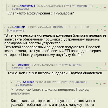
2.144
,
Anonym0us
(
?
), 22:17, 02/02/2013 [
^
] [
^^
] [
^^^
] [
ответить
]
[
↑
]
+
–
/
[
к модератору
]
Олег както аффилирован с Гнусмасом?
+9
1.33
,
Аноним
(
-
), 01:44, 31/01/2013 [
ответить
] [
﹢﹢﹢
] [
· · ·
]
[
↓
] [
↑
]
+
–
[
к модератору
]
/
"В течение нескольких недель компания Samsung планирует
выпустить обновление прошивки с устранением причины
блокирования работы устройства."
Это такой своеобразный вендорлок получается. Простой
юзер не зная, что нужно обновить UEFI навсегда потеряет
интерес к Linux-у сделавшему ноутбуку бо-бо.
–3
2.47
,
Аноним
(
-
), 06:54, 31/01/2013 [
^
] [
^^
] [
^^^
] [
ответить
]
+
–
[
к модератору
]
/
Точно. Как Linux в школах внедряли. Подход аналогичен.
3.127
,
Адекват
(
?
), 07:33, 01/02/2013 [
^
] [
^^
] [
^^^
] [
ответить
]
+
–
/
[
к модератору
]
> Точно. Как Linux в школах внедряли. Подход
аналогичен.
Как показывает практика не нужно слишком много
усилий, чтобы потерять интерес к линуксу - вот я