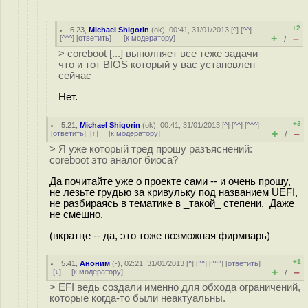
+2
6.23
,
Michael Shigorin
(
ok
), 00:41, 31/01/2013 [
^
] [
^^
]
+
–
[
^^^
] [
ответить
]
[
к модератору
]
/
> coreboot [...] выполняет все теже задачи
что и тот BIOS который у вас установлен
сейчас
Нет.
+3
5.21
,
Michael Shigorin
(
ok
), 00:41, 31/01/2013 [
^
] [
^^
] [
^^^
]
+
–
[
ответить
]
[
↑
] [
к модератору
]
/
> Я уже который тред прошу разъяснений:
coreboot это аналог биоса?
Да почитайте уже о проекте сами -- и очень прошу,
не лезьте грудью за кривульку под названием UEFI,
не разбираясь в тематике в _такой_ степени. Даже
не смешно.
(вкратце -- да, это тоже возможная фирмварь)
+1
5.41
,
Аноним
(
-
), 02:21, 31/01/2013 [
^
] [
^^
] [
^^^
] [
ответить
]
+
–
[
↓
] [
к модератору
]
/
> EFI ведь создали именно для обхода ограничений,
которые когда-то были неактуальны.