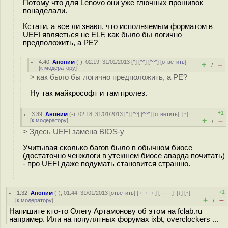
Потому что для Lenovo они уже глючных прошивок
понаделали.
Кстати, а все ли знают, что исполняемым форматом в
UEFI являеться не ELF, как было бы логично
предположить, а PE?
4.40
,
Аноним
(
-
), 02:19, 31/01/2013 [
^
] [
^^
] [
^^^
] [
ответить
]
+
–
/
[
к модератору
]
> как было бы логично предположить, а PE?
Ну так майкрософт и там пролез.
+1
3.39
,
Аноним
(
-
), 02:18, 31/01/2013 [
^
] [
^^
] [
^^^
] [
ответить
]
[
↑
]
+
–
[
к модератору
]
/
> Здесь UEFI замена BIOS-у
Учитывая сколько багов было в обычном биосе
(достаточно ченжлоги в утекшем биосе аварда почитать)
- про UEFI даже подумать становится страшно.
+1
1.32
,
Аноним
(
-
), 01:44, 31/01/2013 [
ответить
] [
﹢﹢﹢
] [
· · ·
]
[
↓
] [
↑
]
+
–
[
к модератору
]
/
Напишите кто-то Олегу Артамонову об этом на fclab.ru
например. Или на популятных форумах ixbt, overclockers ...