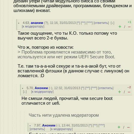
дизайн уефи (читай модульного биоса со своими
обновляемыми драйверами, программами, блекджеком и
шлюхами) вноват.
+1
4.63
,
ананим
(
?
), 11:16, 31/01/2013 [
^
] [
^^
] [
^^^
] [
ответить
]
[
↓
]
+
–
[
к модератору
]
/
Такое ощущение, что ты К.О. только потому что
выучил всего 2-е буквы.
Что ж, повторю из новости:
> Проблема проявляется независимо от того,
используется или нет режим UEFI Secure Boot.
Т.е. там та-а-а-кой секуре и та-а-а-акой бут, что от
вставленной флэшки (в данном случае с линухом) он
ломается. :D
–2
5.70
,
Аноним
(
-
), 12:32, 31/01/2013 [
^
] [
^^
] [
^^^
] [
ответить
]
+
–
[
↓
] [
к модератору
]
/
Не смеши людей, прочитай, чем secure boot
отличается от uefi.
Часть нити удалена модератором
7.97
,
Аноним
(
-
), 13:44, 31/01/2013 [
^
] [
^^
] [
^^^
]
+
–
/
[
ответить
]
[
к модератору
]