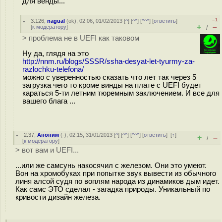
для венды...
–1
3.126
,
nagual
(
ok
), 02:06, 01/02/2013 [
^
] [
^^
] [
^^^
] [
ответить
]
+
–
[
к модератору
]
/
> проблема не в UEFI как таковом
Ну да, глядя на это
http://nnm.ru/blogs/SSSR/ssha-desyat-let-tyurmy-za-
razlochku-telefona/
можно с уверенностью сказать что лет так через 5
загрузка чего то кроме винды на плате с UEFI будет
караться 5-ти летним тюремным заключением. И все для
вашего блага ...
2.37
,
Аноним
(
-
), 02:15, 31/01/2013 [
^
] [
^^
] [
^^^
] [
ответить
]
[
↑
]
+
–
/
[
к модератору
]
> вот вам и UEFI...
...или же самсунь накосячил с железом. Они это умеют.
Вон на хромобуках при попытке звук вывести из обычного
линя алсой судя по воплям народа из динамиков дым идет.
Как самс ЭТО сделал - загадка природы. Уникальный по
кривости дизайн железа.