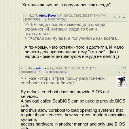
"Хотели как лучше, а получилось как всегда".
6.147
,
Aleks Revo
(
ok
), 09:02, 03/02/2013 [
^
] [
^^
] [
^^^
]
+
–
/
[
ответить
]
[
к модератору
]
>> EFI ведь создали именно для обхода
ограничений, которые когда-то были
неактуальны.
> "Хотели как лучше, а получилось как всегда".
А по-моему, чего хотели - того и достигли. И мало
ли чего декларировали на тему "хотели" - факт
налицо - рынок антивирусов никуда не делся ))
+1
5.45
,
pavlinux
(
ok
), 04:09, 31/01/2013 [
^
] [
^^
] [
^^^
]
+
–
[
ответить
]
[
↑
] [
к модератору
]
/
> Я уже который тред прошу разъяснений:
coreboot это аналог биоса?
By default, coreboot does not provide BIOS call
services.
A payload called SeaBIOS can be used to provide BIOS
calls
and thus allow coreboot to load operating systems that
require those services, however most modern operating
systems
access hardware in another manner and only use BIOS
calls