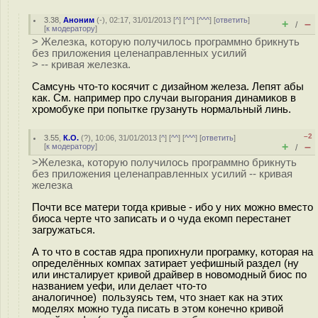
3.38
,
Аноним
(
-
), 02:17, 31/01/2013 [
^
] [
^^
] [
^^^
] [
ответить
]
+
–
/
[
к модератору
]
> Железка, которую получилось программно брикнуть
без приложения целенаправленных усилий
> -- кривая железка.
Самсунь что-то косячит с дизайном железа. Лепят абы
как. См. например про случаи выгорания динамиков в
хромобуке при попытке грузануть нормальный линь.
–2
3.55
,
К.О.
(
?
), 10:06, 31/01/2013 [
^
] [
^^
] [
^^^
] [
ответить
]
+
–
[
к модератору
]
/
>Железка, которую получилось программно брикнуть
без приложения целенаправленных усилий -- кривая
железка
Почти все матери тогда кривые - ибо у них можно вместо
биоса черте что записать и о чуда екомп перестанет
загружаться.
А то что в состав ядра пропихнули програмку, которая на
определённых компах затирает уефишный раздел (ну
или инсталирует кривой драйвер в новомодный биос по
названием уефи, или делает что-то
аналогичное) пользуясь тем, что знает как на этих
моделях можно туда писать в этом конечно кривой