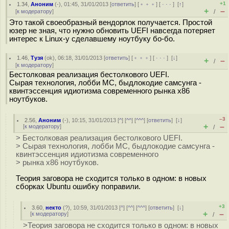
+1
1.34
,
Аноним
(
-
), 01:45, 31/01/2013 [
ответить
] [
﹢﹢﹢
] [
· · ·
]
[
↑
]
+
–
[
к модератору
]
/
Это такой своеобразный вендорлок получается. Простой
юзер не зная, что нужно обновить UEFI навсегда потеряет
интерес к Linux-у сделавшему ноутбуку бо-бо.
1.46
,
Тузя
(
ok
), 06:18, 31/01/2013 [
ответить
] [
﹢﹢﹢
] [
· · ·
]
[
↓
]
+
–
/
[
к модератору
]
Бестолковая реализация бестолкового UEFI.
Сырая технология, лобби МС, быдлокодие самсунга -
квинтэссенция идиотизма современного рынка x86
ноутбуков.
–3
2.56
,
Аноним
(
-
), 10:15, 31/01/2013 [
^
] [
^^
] [
^^^
] [
ответить
]
[
↓
]
+
–
[
к модератору
]
/
> Бестолковая реализация бестолкового UEFI.
> Сырая технология, лобби МС, быдлокодие самсунга -
квинтэссенция идиотизма современного
> рынка x86 ноутбуков.
Теория заговора не сходится только в одном: в новых
сборках Ubuntu ошибку поправили.
+3
3.60
,
некто
(
?
), 10:59, 31/01/2013 [
^
] [
^^
] [
^^^
] [
ответить
]
[
↓
]
+
–
[
к модератору
]
/
>Теория заговора не сходится только в одном: в новых