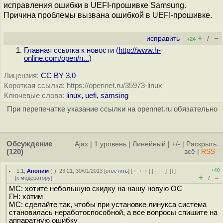
исправления ошибки в UEFI-прошивке Samsung.
Причина проблемы вызвана ошибкой в UEFI-прошивке.
+
–
исправить
/
+24
Главная ссылка к новости (
http://www.h-
online.com/open/n...
)
Лицензия:
CC BY 3.0
Короткая ссылка: https://opennet.ru/35973-linux
Ключевые слова:
linux
,
uefi
,
samsing
При перепечатке указание ссылки на opennet.ru обязательно
Обсуждение
Ajax
|
1 уровень
|
Линейный
|
+/-
|
Раскрыть
(120)
всё
|
RSS
+48
1.1
,
Аноним
(
-
), 23:21, 30/01/2013 [
ответить
] [
﹢﹢﹢
] [
· · ·
]
[
↓
]
+
–
[
к модератору
]
/
МС: хотите небольшую скидку на нашу новую ОС
ГН: хотим
МС: сделайте так, чтобы при установке линукса система
становилась неработоспособной, а все вопросы спишите на
аппаратную ошибку