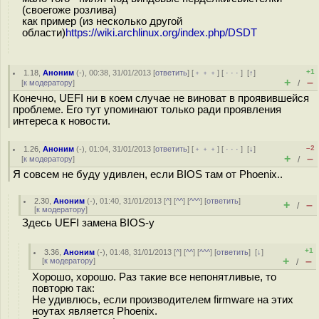
(своегоже розлива)
как пример (из несколько другой
области)
https://wiki.archlinux.org/index.php/DSDT
+1
1.18
,
Аноним
(
-
), 00:38, 31/01/2013 [
ответить
] [
﹢﹢﹢
] [
· · ·
]
[
↑
]
+
–
[
к модератору
]
/
Конечно, UEFI ни в коем случае не виноват в проявившейся
проблеме. Его тут упоминают только ради проявления
интереса к новости.
–2
1.26
,
Аноним
(
-
), 01:04, 31/01/2013 [
ответить
] [
﹢﹢﹢
] [
· · ·
]
[
↓
]
+
–
[
к модератору
]
/
Я совсем не буду удивлен, если BIOS там от Phoenix..
2.30
,
Аноним
(
-
), 01:40, 31/01/2013 [
^
] [
^^
] [
^^^
] [
ответить
]
+
–
/
[
к модератору
]
Здесь UEFI замена BIOS-у
+1
3.36
,
Аноним
(
-
), 01:48, 31/01/2013 [
^
] [
^^
] [
^^^
] [
ответить
]
[
↓
]
+
–
[
к модератору
]
/
Хорошо, хорошо. Раз такие все непонятливые, то
повторю так:
Не удивлюсь, если производителем firmware на этих
ноутах является Phoenix.