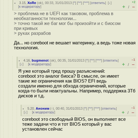
+2
3.15
,
XoRe
(
ok
), 00:33, 31/01/2013 [
^
] [
^^
] [
^^^
] [
ответить
]
[
↓
]
+
–
[
к модератору
]
/
> проблема не в UEFI как таковом, проблема в
необкатанности технологии...
> точно такой же баг мог бы произойти и с биосом
при кривых
> руках разрабов
Да... но coreboot не вешает материнку, а ведь тоже новая
технология.
–1
4.16
,
bugmenot
(
ok
), 00:35, 31/01/2013 [
^
] [
^^
] [
^^^
] [
ответить
]
+
–
[
↓
] [
к модератору
]
/
Я уже который тред прошу разъяснений:
coreboot это аналог биоса? В смысле, он имеет
такие же ограничения как BIOS? EFI ведь
создали именно для обхода ограничений, которые
когда-то были неактуальны. Например, поддержка 3Тб
дисков и т.д.
–1
5.20
,
Аноним
(
-
), 00:40, 31/01/2013 [
^
] [
^^
] [
^^^
] [
ответить
]
+
–
[
↓
] [
к модератору
]
/
coreboot это свободный BIOS, он выполняет все
теже задачи что и тот BIOS который у вас
установлен сейчас