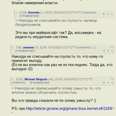
благие намерения власти.
4.119
,
Аноним
(
-
), 19:20, 31/01/2013 [
^
] [
^^
] [
^^^
] [
ответить
]
+
–
/
[
к модератору
]
> Никогда не списывайте на глупость заговор
бездельников.
Это вы про майкрософт так? Да, восьмерка - на
редкость неудачная система.
+7
3.62
,
ананим
(
?
), 11:08, 31/01/2013 [
^
] [
^^
] [
^^^
] [
ответить
]
[
↑
]
+
–
[
к модератору
]
/
Никогда не списывайте на глупость то, что кому-то
приносит выгоду.
(Если вы конечно как раз не из последних. Тогда да, это
выгодно :D)
+1
3.151
,
Michael Shigorin
(
ok
), 15:09, 23/04/2013 [
^
] [
^^
] [
^^^
]
+
–
[
ответить
]
[
к модератору
]
/
> Никогда не приписывайте злому умыслу то, что
вполне можно объяснить глупостью.
Вы это правда сказали не по злому умыслу? :}
PS: про
http://article.gmane.org/gmane.linux.kernel.efi/1169/
-
-