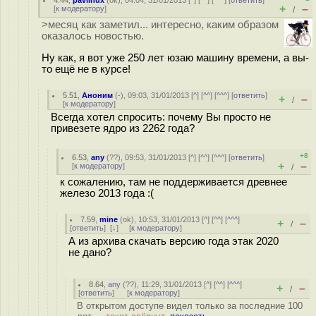
4.44
,
pavlinux
(
ok
), 04:04, 31/01/2013 [
^
] [
^^
] [
^^^
] [
ответить
]
+
–
[
к модератору
]
/
>месяц как заметил... интересно, каким образом
оказалось новостью.
Ну как, я вот уже 250 лет юзаю машину времени, а вы-
то ещё не в курсе!
5.51
,
Аноним
(
-
), 09:03, 31/01/2013 [
^
] [
^^
] [
^^^
] [
ответить
]
+
–
/
[
к модератору
]
Всегда хотел спросить: почему Вы просто не
привезете ядро из 2262 года?
+8
6.53
,
any
(
??
), 09:53, 31/01/2013 [
^
] [
^^
] [
^^^
] [
ответить
]
+
–
[
к модератору
]
/
к сожалению, там не поддерживается древнее
железо 2013 года :(
7.59
,
mine
(
ok
), 10:53, 31/01/2013 [
^
] [
^^
] [
^^^
]
+
–
/
[
ответить
]
[
↓
] [
к модератору
]
А из архива скачать версию года этак 2020
не дано?
8.64
,
any
(
??
), 11:29, 31/01/2013 [
^
] [
^^
] [
^^^
]
+
–
/
[
ответить
]
[
к модератору
]
В открытом доступе видел только за последние 100