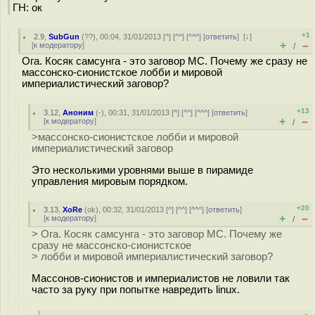
ГН: ок
+1
2.9
,
SubGun
(
??
), 00:04, 31/01/2013 [
^
] [
^^
] [
^^^
] [
ответить
]
[
↓
]
+
–
[
к модератору
]
/
Ога. Косяк самсунга - это заговор МС. Почему же сразу не
массонско-сионистское лобби и мировой
империалистический заговор?
+13
3.12
,
Аноним
(
-
), 00:31, 31/01/2013 [
^
] [
^^
] [
^^^
] [
ответить
]
+
–
[
к модератору
]
/
>массонско-сионистское лобби и мировой
империалистический заговор
Это несколькими уровнями выше в пирамиде
управления мировым порядком.
+20
3.13
,
XoRe
(
ok
), 00:32, 31/01/2013 [
^
] [
^^
] [
^^^
] [
ответить
]
+
–
[
к модератору
]
/
> Ога. Косяк самсунга - это заговор МС. Почему же
сразу не массонско-сионистское
> лобби и мировой империалистический заговор?
Массонов-сионистов и империалистов не ловили так
часто за руку при попытке навредить linux.