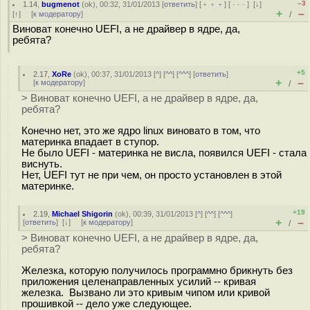
–3
1.14
,
bugmenot
(
ok
), 00:32, 31/01/2013 [
ответить
] [
﹢﹢﹢
] [
· · ·
]
[
↓
]
+
–
[
↑
] [
к модератору
]
/
Виноват конечно UEFI, а не драйвер в ядре, да,
ребята?
+5
2.17
,
XoRe
(
ok
), 00:37, 31/01/2013 [
^
] [
^^
] [
^^^
] [
ответить
]
+
–
[
к модератору
]
/
> Виноват конечно UEFI, а не драйвер в ядре, да,
ребята?
Конечно нет, это же ядро linux виновато в том, что
материнка впадает в ступор.
Не было UEFI - материнка не висла, появился UEFI - стала
виснуть.
Нет, UEFI тут не при чем, он просто установлен в этой
материнке.
+19
2.19
,
Michael Shigorin
(
ok
), 00:39, 31/01/2013 [
^
] [
^^
] [
^^^
]
+
–
[
ответить
]
[
↓
] [
к модератору
]
/
> Виноват конечно UEFI, а не драйвер в ядре, да,
ребята?
Железка, которую получилось программно брикнуть без
приложения целенаправленных усилий -- кривая
железка. Вызвано ли это кривым чипом или кривой
прошивкой -- дело уже следующее.