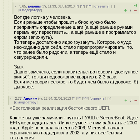
+3
3.65
,
ананим
(
?
), 11:33, 31/01/2013 [
^
] [
^^
] [
^^^
] [
ответить
]
[
↑
]
+
–
[
к модератору
]
/
Вот где логика у человека.
Если раньше чтобы прошить биос нужно было
препринять определённые шаги (а ещё раньше руками
перемычку переставить... а ещё раньше в программатор
епром запихнуть).
То теперь достаточно ядро грузануть. Которое, о чудо,
неожиданно для себя, стало перепрограммировать то,
что ранее было ридонли, а теперь ещё стало и
секуреридонли.
Зыж
Давно замечено, если правительство говорит "доступное
жильё", то жди подорожание квартир в 2-3 раза.
Если мс говорит секуре, то будет чем было а) дороже, б)
дырявее.
2.77
,
Аноним
(
-
), 12:54, 31/01/2013 [
^
] [
^^
] [
^^^
] [
ответить
]
[
↑
]
+
–
/
[
к модератору
]
>Бестолковая реализация бестолкового UEFI.
Как же вы уже замучили - путать ГУАШ с SecureBoot. Идее
EFI уже двадцать лет, Линукс умеет с ним работать с 2000
года, Apple перешла на него в 2006, Microsoft начала
ограниченную поддержку в 2002, а у них всё "сырая
технология".