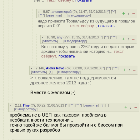
лет ...
текст свёрнут,
показать
9.67
,
анонимюрий
(
?
), 11:47, 31/01/2013 [
^
] [
^^
]
+
–
/
[
^^^
] [
ответить
]
[
к модератору
]
надо привезти Торвальдсу из будущего в прошлое
версию 0 01 - ...
текст свёрнут,
показать
10.90
,
any
(
??
), 13:35, 31/01/2013 [
^
] [
^^
] [
^^^
]
+
–
/
[
ответить
]
[
к модератору
]
Вот поэтому у нас в 2262 году и не дают старые
архивы чтобы невзначай историю н...
текст
свёрнут,
показать
7.146
,
Aleks Revo
(
ok
), 08:00, 03/02/2013 [
^
] [
^^
] [
^^^
]
+
–
/
[
ответить
]
[
↑
] [
к модератору
]
> к сожалению, там не поддерживается
древнее железо 2013 года :(
Вместе с железом ;-)
2.11
,
Пиу
(
?
), 00:22, 31/01/2013 [
^
] [
^^
] [
^^^
] [
ответить
]
[
↓
] [
↑
]
+
–
/
[
к модератору
]
проблема не в UEFI как таковом, проблема в
необкатанности технологии...
точно такой же баг мог бы произойти и с биосом при
кривых руках разрабов