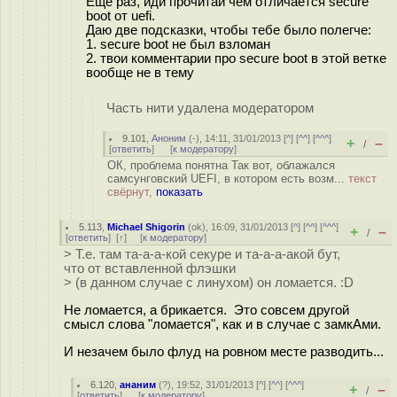
Ещё раз, иди прочитай чем отличается secure
boot от uefi.
Даю две подсказки, чтобы тебе было полегче:
1. secure boot не был взломан
2. твои комментарии про secure boot в этой ветке
вообще не в тему
Часть нити удалена модератором
9.101
,
Аноним
(
-
), 14:11, 31/01/2013 [
^
] [
^^
] [
^^^
]
+
–
/
[
ответить
]
[
к модератору
]
ОК, проблема понятна Так вот, облажался
самсунговский UEFI, в котором есть возм...
текст
свёрнут,
показать
5.113
,
Michael Shigorin
(
ok
), 16:09, 31/01/2013 [
^
] [
^^
] [
^^^
]
+
–
/
[
ответить
]
[
↑
] [
к модератору
]
> Т.е. там та-а-а-кой секуре и та-а-а-акой бут,
что от вставленной флэшки
> (в данном случае с линухом) он ломается. :D
Не ломается, а брикается. Это совсем другой
смысл слова "ломается", как и в случае с замкАми.
И незачем было флуд на ровном месте разводить...
6.120
,
ананим
(
?
), 19:52, 31/01/2013 [
^
] [
^^
] [
^^^
]
+
–
/
[
ответить
]
[
к модератору
]