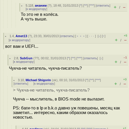
5.118
,
ананим
(
?
), 18:48, 31/01/2013 [
^
] [
^^
] [
^^^
] [
ответить
]
+
–
/
[
к модератору
]
То это не в колёса.
А чуть выше.
+5
1.4
,
Amet13
(
?
), 23:33, 30/01/2013 [
ответить
] [
﹢﹢﹢
] [
· · ·
]
[
↓
] [
↑
]
+
–
[
к модератору
]
/
вот вам и UEFI...
–1
2.8
,
SubGun
(
??
), 00:02, 31/01/2013 [
^
] [
^^
] [
^^^
] [
ответить
]
[
↓
]
+
–
[
к модератору
]
/
Чукча-не читатель, чукча-писатель?
+3
3.10
,
Michael Shigorin
(
ok
), 00:10, 31/01/2013 [
^
] [
^^
] [
^^^
]
+
–
[
ответить
]
[
к модератору
]
/
> Чукча-не читатель, чукча-писатель?
Чукча -- мыслитель, в BIOS mode не вылазит.
PS: баги-то в lp и b.k.o давно уж повешены, месяц как
заметил... интересно, каким образом оказалось
новостью.
+1