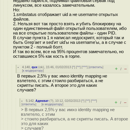
недавно парился, поднимал файловый сервак под
линуксом, все казалось замечательным.
Но:
1.smbstatus отображает uid а не username открытых
файлов.
2. Нельзя вот так просто взять и убить блокировку на
один единственный файл открытый пользователем, ибо
на все открытые пользователем файлы - один PID.
В случае пункта 1 я написал недоскрипт, который так и
быть Grep'ает и sed'ит uid'ы на username'ы, а в случае с
пунктом 2 - полный болт.
И так во всем, все на 95% процентов замечательно, но
оставшиеся 5% как кость в горле.
4.140
,
qux
(
ok
), 15:46, 01/02/2013 [
^
] [
^^
] [
^^^
] [
ответить
]
+
–
/
[
к модератору
]
В первых 2,5% у вас имхо identity mapping не
взлетело, с этим стоило разбираться, а не
скрипты писать. А второе это для каких
случаев?
5.142
,
Адекват
(
?
), 10:12, 02/02/2013 [
^
] [
^^
] [
^^^
]
+
–
/
[
ответить
]
[
к модератору
]
> В первых 2,5% у вас имхо identity mapping не
взлетело, с этим
> стоило разбираться, а не скрипты писать. А второе
это для каких
> случаев?