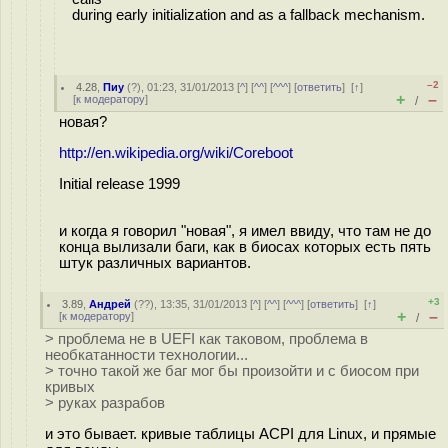
during early initialization and as a fallback mechanism.
–2
4.28
,
Пиу
(
?
), 01:23, 31/01/2013 [
^
] [
^^
] [
^^^
] [
ответить
]
[
↑
]
+
–
[
к модератору
]
/
новая?
http://en.wikipedia.org/wiki/Coreboot
Initial release 1999
и когда я говорил "новая", я имел ввиду, что там не до
конца вылизали баги, как в биосах которых есть пять
штук различных вариантов.
+3
3.89
,
Андрей
(
??
), 13:35, 31/01/2013 [
^
] [
^^
] [
^^^
] [
ответить
]
[
↑
]
+
–
[
к модератору
]
/
> проблема не в UEFI как таковом, проблема в
необкатанности технологии...
> точно такой же баг мог бы произойти и с биосом при
кривых
> руках разрабов
и это бывает. кривые таблицы ACPI для Linux, и прямые