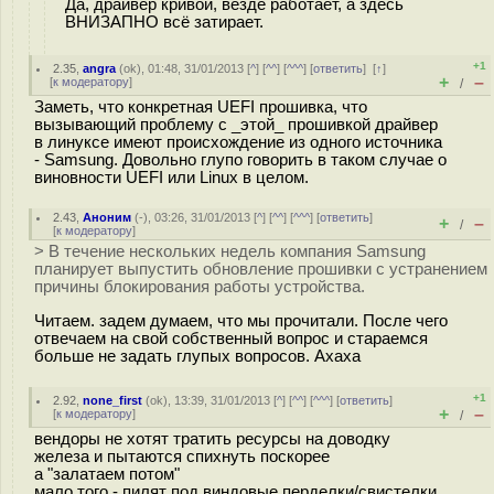
Да, драйвер кривой, везде работает, а здесь
ВНИЗАПНО всё затирает.
+1
2.35
,
angra
(
ok
), 01:48, 31/01/2013 [
^
] [
^^
] [
^^^
] [
ответить
]
[
↑
]
+
–
[
к модератору
]
/
Заметь, что конкретная UEFI прошивка, что
вызывающий проблему с _этой_ прошивкой драйвер
в линуксе имеют происхождение из одного источника
- Samsung. Довольно глупо говорить в таком случае о
виновности UEFI или Linux в целом.
2.43
,
Аноним
(
-
), 03:26, 31/01/2013 [
^
] [
^^
] [
^^^
] [
ответить
]
+
–
/
[
к модератору
]
> В течение нескольких недель компания Samsung
планирует выпустить обновление прошивки с устранением
причины блокирования работы устройства.
Читаем. задем думаем, что мы прочитали. После чего
отвечаем на свой собственный вопрос и стараемся
больше не задать глупых вопросов. Ахаха
+1
2.92
,
none_first
(
ok
), 13:39, 31/01/2013 [
^
] [
^^
] [
^^^
] [
ответить
]
+
–
[
к модератору
]
/
вендоры не хотят тратить ресурсы на доводку
железа и пытаются спихнуть поскорее
а "залатаем потом"
мало того - пилят под виндовые перделки/свистелки