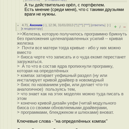
А ты действительно орёл, с портфелем.
Есть мнение (среди меня), что с такими друзьями
враги не нужны.
4.71
,
Аноним
(
-
), 12:36, 31/01/2013 [
^
] [
^^
] [
^^^
] [
ответить
]
[
↑
]
+
–
/
[
к модератору
]
>>Железка, которую получилось программно брикнуть
без приложения целенаправленных усилий -- кривая
железка
> Почти все матери тогда кривые - ибо у них можно
вместо
> биоса черте что записать и о чуда екомп перестанет
загружаться.
> А то что в состав ядра пропихнули програмку,
которая на определённых
> компах затирает уефишный раздел (ну или
инсталирует кривой драйвер в новомодный
> биос по названием уефи, или делает что-то
аналогичное) пользуясь тем,
> что знает как на этих моделях можно туда писать в
этом
> конечно кривой дизайн уефи (читай модульного
биоса со своими обновляемыми драйверами,
> программами, блекджеком и шлюхами) вноват.
Ключевые слова - "на определённых компах"