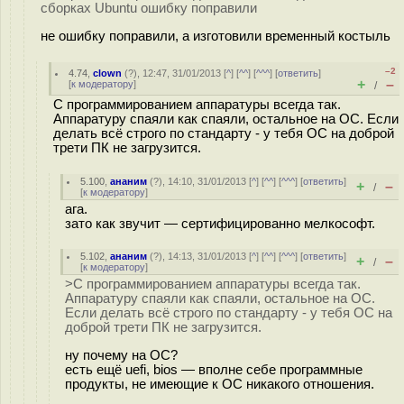
сборках Ubuntu ошибку поправили
не ошибку поправили, а изготовили временный костыль
–2
4.74
,
clown
(
?
), 12:47, 31/01/2013 [
^
] [
^^
] [
^^^
] [
ответить
]
+
–
[
к модератору
]
/
С программированием аппаратуры всегда так.
Аппаратуру спаяли как спаяли, остальное на ОС. Если
делать всё строго по стандарту - у тебя ОС на доброй
трети ПК не загрузится.
5.100
,
ананим
(
?
), 14:10, 31/01/2013 [
^
] [
^^
] [
^^^
] [
ответить
]
+
–
/
[
к модератору
]
ага.
зато как звучит — сертифицированно мелкософт.
5.102
,
ананим
(
?
), 14:13, 31/01/2013 [
^
] [
^^
] [
^^^
] [
ответить
]
+
–
/
[
к модератору
]
>С программированием аппаратуры всегда так.
Аппаратуру спаяли как спаяли, остальное на ОС.
Если делать всё строго по стандарту - у тебя ОС на
доброй трети ПК не загрузится.
ну почему на ОС?
есть ещё uefi, bios — вполне себе программные
продукты, не имеющие к ОС никакого отношения.