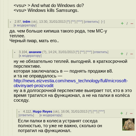
<vsu> > And what do Windows do?
<vsu> Windows kills Samsungs.
2.87
,
trdm
(
ok
), 13:30, 31/01/2013 [
^
] [
^^
] [
^^^
] [
ответить
]
[
↑
]
+
–
/
[
к модератору
]
да. чем больше кипиша такого рода, тем МС-у
теплее.
Черный пиар, мать его..
3.104
,
ананим
(
?
), 14:24, 31/01/2013 [
^
] [
^^
] [
^^^
] [
ответить
]
+
–
/
[
к модератору
]
ну не обязательно теплей. выгодней. в краткосрочной
перспективе.
которая заключалась в — поднять продажи в8.
и та не оправдалось —
http://news.eizvestia.com/news_technology/full/microsoft-
obvinyaet-proizvodit
ну а в долгосрочной перспективе выиграет тот, кто в это
время тратился на функционал, а не на палки в колёса
соседу.
4.112
,
Hugo Reyes
(
ok
), 16:06, 31/01/2013 [
^
] [
^^
] [
^^^
]
+
–
/
[
ответить
]
[
к модератору
]
Если палки в колеса устранят соседа
полностью, то уже не важно, сколько он
потратил на функционал.