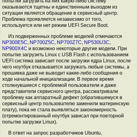
попытки загрузить на них какую-либо систему
оказываются тщетны и единственным выходом из
ситуации является обращение в сервисный центр.
Проблема проявляется независимо от того,
используется или нет режим UEFI Secure Boot.
Из подверженных проблеме моделей отмечаются
NP300E5C
,
NP700Z5C, NP700Z7C
,
NP530U3C
,
NP900X4C
и возможно некоторые другие модели. При
попытке загрузить Linux с USB Flash с использованием
UEFI система зависает после загрузки ядра Linux, после
чего ноутбук отказывается загружать любые системы, а
прошивка даже не выводит какие-либо сообщения о
ходе начальной инициализации. В первое время
столкнувшиеся с проблемой пользователи и даже
представители сервисного центра, рассматривали
проблему как аппаратный дефект (обратившемуся в
сервисный центр пользователю заменили материнскую
плату), пока не стала выявляться закономерность
(отремонтированный ноутбук зависал при повторной
попытке загрузки Linux).
В ответ на запрос разработчиков Ubuntu,