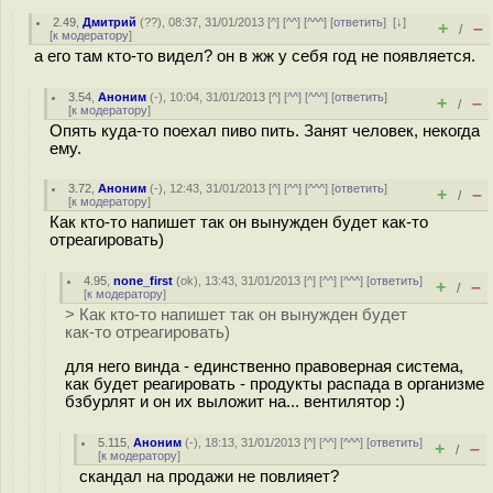
2.49
,
Дмитрий
(
??
), 08:37, 31/01/2013 [
^
] [
^^
] [
^^^
] [
ответить
]
[
↓
]
+
–
/
[
к модератору
]
а его там кто-то видел? он в жж у себя год не появляется.
3.54
,
Аноним
(
-
), 10:04, 31/01/2013 [
^
] [
^^
] [
^^^
] [
ответить
]
+
–
/
[
к модератору
]
Опять куда-то поехал пиво пить. Занят человек, некогда
ему.
3.72
,
Аноним
(
-
), 12:43, 31/01/2013 [
^
] [
^^
] [
^^^
] [
ответить
]
+
–
/
[
к модератору
]
Как кто-то напишет так он вынужден будет как-то
отреагировать)
4.95
,
none_first
(
ok
), 13:43, 31/01/2013 [
^
] [
^^
] [
^^^
] [
ответить
]
+
–
/
[
к модератору
]
> Как кто-то напишет так он вынужден будет
как-то отреагировать)
для него винда - единственно правоверная система,
как будет реагировать - продукты распада в организме
бзбурлят и он их выложит на... вентилятор :)
5.115
,
Аноним
(
-
), 18:13, 31/01/2013 [
^
] [
^^
] [
^^^
] [
ответить
]
+
–
/
[
к модератору
]
скандал на продажи не повлияет?