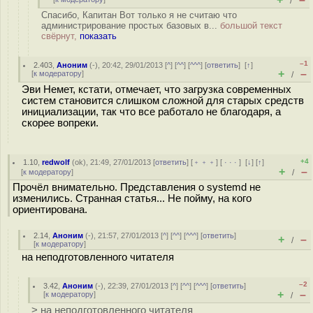
/
Спасибо, Капитан Вот только я не считаю что
администрирование простых базовых в...
большой текст
свёрнут,
показать
–1
2.403
,
Аноним
(
-
), 20:42, 29/01/2013 [
^
] [
^^
] [
^^^
] [
ответить
]
[
↑
]
+
–
[
к модератору
]
/
Эви Немет, кстати, отмечает, что загрузка современных
систем становится слишком сложной для старых средств
инициализации, так что все работало не благодаря, а
скорее вопреки.
+4
1.10
,
redwolf
(
ok
), 21:49, 27/01/2013 [
ответить
] [
﹢﹢﹢
] [
· · ·
]
[
↓
] [
↑
]
+
–
[
к модератору
]
/
Прочёл внимательно. Представления о systemd не
изменились. Странная статья... Не пойму, на кого
ориентирована.
2.14
,
Аноним
(
-
), 21:57, 27/01/2013 [
^
] [
^^
] [
^^^
] [
ответить
]
+
–
/
[
к модератору
]
на неподготовленного читателя
–2
3.42
,
Аноним
(
-
), 22:39, 27/01/2013 [
^
] [
^^
] [
^^^
] [
ответить
]
+
–
[
к модератору
]
/
> на неподготовленного читателя