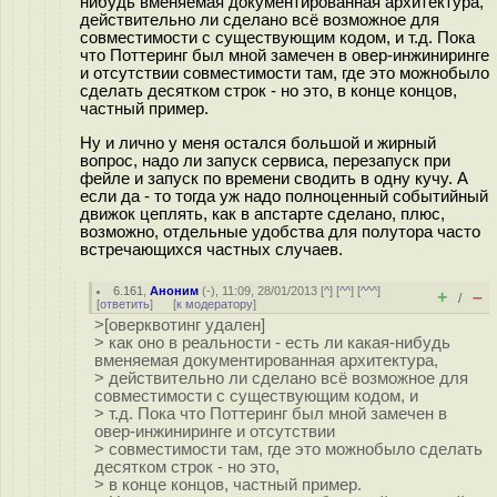
нибудь вменяемая документированная архитектура,
действительно ли сделано всё возможное для
совместимости с существующим кодом, и т.д. Пока
что Поттеринг был мной замечен в овер-инжиниринге
и отсутствии совместимости там, где это можнобыло
сделать десятком строк - но это, в конце концов,
частный пример.
Ну и лично у меня остался большой и жирный
вопрос, надо ли запуск сервиса, перезапуск при
фейле и запуск по времени сводить в одну кучу. А
если да - то тогда уж надо полноценный событийный
движок цеплять, как в апстарте сделано, плюс,
возможно, отдельные удобства для полутора часто
встречающихся частных случаев.
6.161
,
Аноним
(
-
), 11:09, 28/01/2013 [
^
] [
^^
] [
^^^
]
+
–
/
[
ответить
]
[
к модератору
]
>[оверквотинг удален]
> как оно в реальности - есть ли какая-нибудь
вменяемая документированная архитектура,
> действительно ли сделано всё возможное для
совместимости с существующим кодом, и
> т.д. Пока что Поттеринг был мной замечен в
овер-инжиниринге и отсутствии
> совместимости там, где это можнобыло сделать
десятком строк - но это,
> в конце концов, частный пример.