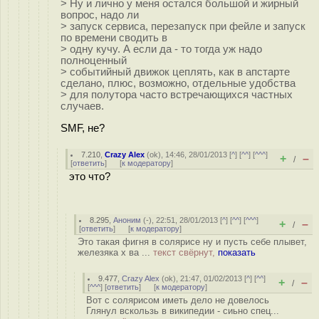
> Ну и лично у меня остался большой и жирный
вопрос, надо ли
> запуск сервиса, перезапуск при фейле и запуск
по времени сводить в
> одну кучу. А если да - то тогда уж надо
полноценный
> событийный движок цеплять, как в апстарте
сделано, плюс, возможно, отдельные удобства
> для полутора часто встречающихся частных
случаев.
SMF, не?
7.210
,
Crazy Alex
(
ok
), 14:46, 28/01/2013 [
^
] [
^^
] [
^^^
]
+
–
/
[
ответить
]
[
к модератору
]
это что?
8.295
,
Аноним
(
-
), 22:51, 28/01/2013 [
^
] [
^^
] [
^^^
]
+
–
/
[
ответить
]
[
к модератору
]
Это такая фигня в солярисе ну и пусть себе плывет,
железяка х ва ...
текст свёрнут,
показать
9.477
,
Crazy Alex
(
ok
), 21:47, 01/02/2013 [
^
] [
^^
]
+
–
/
[
^^^
] [
ответить
]
[
к модератору
]
Вот с солярисом иметь дело не довелось
Глянул вскользь в википедии - сиьно спец...