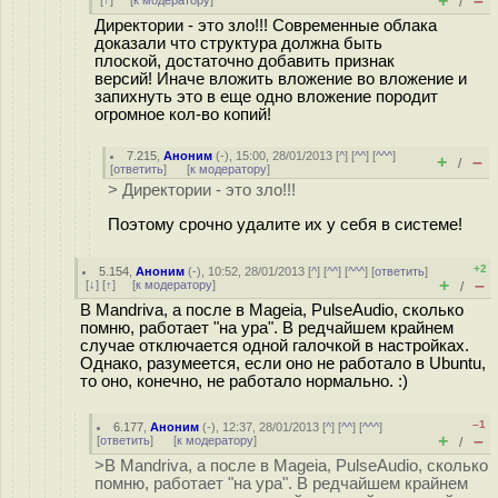
+
–
[
↑
] [
к модератору
]
/
Директории - это зло!!! Современные облака
доказали что структура должна быть
плоской, достаточно добавить признак
версий! Иначе вложить вложение во вложение и
запихнуть это в еще одно вложение породит
огромное кол-во копий!
7.215
,
Аноним
(
-
), 15:00, 28/01/2013 [
^
] [
^^
] [
^^^
]
+
–
/
[
ответить
]
[
к модератору
]
> Директории - это зло!!!
Поэтому срочно удалите их у себя в системе!
+2
5.154
,
Аноним
(
-
), 10:52, 28/01/2013 [
^
] [
^^
] [
^^^
] [
ответить
]
+
–
[
↓
] [
↑
] [
к модератору
]
/
В Mandriva, а после в Mageia, PulseAudio, сколько
помню, работает "на ура". В редчайшем крайнем
случае отключается одной галочкой в настройках.
Однако, разумеется, если оно не работало в Ubuntu,
то оно, конечно, не работало нормально. :)
–1
6.177
,
Аноним
(
-
), 12:37, 28/01/2013 [
^
] [
^^
] [
^^^
]
+
–
[
ответить
]
[
к модератору
]
/
>В Mandriva, а после в Mageia, PulseAudio, сколько
помню, работает "на ура". В редчайшем крайнем