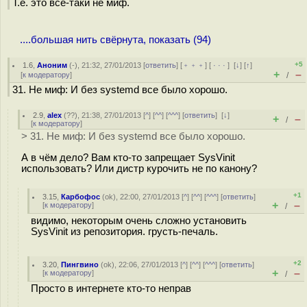
Т.е. это все-таки не миф.
....большая нить свёрнута, показать (94)
+5
1.6
,
Аноним
(
-
), 21:32, 27/01/2013 [
ответить
] [
﹢﹢﹢
] [
· · ·
]
[
↓
] [
↑
]
+
–
[
к модератору
]
/
31. Не миф: И без systemd все было хорошо.
2.9
,
alex
(
??
), 21:38, 27/01/2013 [
^
] [
^^
] [
^^^
] [
ответить
]
[
↓
]
+
–
/
[
к модератору
]
> 31. Не миф: И без systemd все было хорошо.
А в чём дело? Вам кто-то запрещает SysVinit
использовать? Или дистр курочить не по канону?
+1
3.15
,
Карбофос
(
ok
), 22:00, 27/01/2013 [
^
] [
^^
] [
^^^
] [
ответить
]
+
–
[
к модератору
]
/
видимо, некоторым очень сложно установить
SysVinit из репозитория. грусть-печаль.
+2
3.20
,
Пингвино
(
ok
), 22:06, 27/01/2013 [
^
] [
^^
] [
^^^
] [
ответить
]
+
–
[
к модератору
]
/
Просто в интернете кто-то неправ