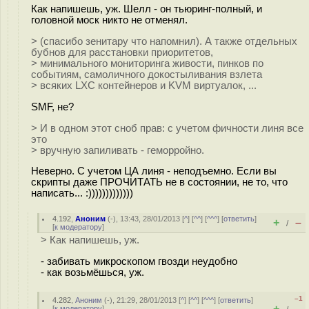
Как напишешь, уж. Шелл - он тьюринг-полный, и
головной моск никто не отменял.
> (спасибо зенитару что напомнил). А также отдельных
бубнов для расстановки приоритетов,
> минимального мониторинга живости, пинков по
событиям, самоличного докостыливания взлета
> всяких LXC контейнеров и KVM виртуалок, ...
SMF, не?
> И в одном этот сноб прав: с учетом фичности линя все
это
> вручную запиливать - геморройно.
Неверно. С учетом ЦА линя - неподъемно. Если вы
скрипты даже ПРОЧИТАТЬ не в состоянии, не то, что
написать... :)))))))))))))
4.192
,
Аноним
(
-
), 13:43, 28/01/2013 [
^
] [
^^
] [
^^^
] [
ответить
]
+
–
/
[
к модератору
]
> Как напишешь, уж.
- забивать микроскопом гвозди неудобно
- как возьмёшься, уж.
–1
4.282
,
Аноним
(
-
), 21:29, 28/01/2013 [
^
] [
^^
] [
^^^
] [
ответить
]
+
–
[
к модератору
]