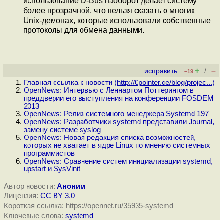
использование D-Bus наоборот делает систему
более прозрачной, что нельзя сказать о многих
Unix-демонах, которые использовали собственные
протоколы для обмена данными.
+
–
исправить
/
–19
Главная ссылка к новости (
http://0pointer.de/blog/projec...
)
OpenNews: Интервью с Леннартом Поттерингом в
преддверии его выступления на конференции FOSDEM
2013
OpenNews: Релиз системного менеджера Systemd 197
OpenNews: Разработчики systemd представили Journal,
замену системе syslog
OpenNews: Новая редакция списка возможностей,
которых не хватает в ядре Linux по мнению системных
программистов
OpenNews: Сравнение систем инициализации systemd,
upstart и SysVinit
Автор новости:
Аноним
Лицензия:
CC BY 3.0
Короткая ссылка: https://opennet.ru/35935-systemd
Ключевые слова:
systemd