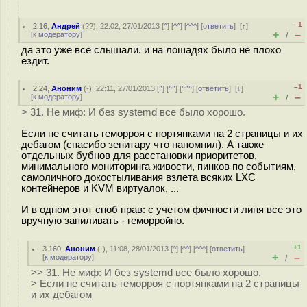
–1
2.16
,
Андрей
(
??
), 22:02, 27/01/2013 [
^
] [
^^
] [
^^^
] [
ответить
]
[
↑
]
+
–
[
к модератору
]
/
да это уже все слышали. и на лошадях было не плохо
ездит.
–1
2.24
,
Аноним
(
-
), 22:11, 27/01/2013 [
^
] [
^^
] [
^^^
] [
ответить
]
[
↓
]
+
–
[
к модератору
]
/
> 31. Не миф: И без systemd все было хорошо.
Если не считать геморроя с портянками на 2 страницы и их
дебагом (спасибо зенитару что напомнил). А также
отдельных бубнов для расстановки приоритетов,
минимального мониторинга живости, пинков по событиям,
самоличного докостыливания взлета всяких LXC
контейнеров и KVM виртуалок, ...
И в одном этот сноб прав: с учетом фичности линя все это
вручную запиливать - геморройно.
+1
3.160
,
Аноним
(
-
), 11:08, 28/01/2013 [
^
] [
^^
] [
^^^
] [
ответить
]
+
–
[
к модератору
]
/
>> 31. Не миф: И без systemd все было хорошо.
> Если не считать геморроя с портянками на 2 страницы
и их дебагом