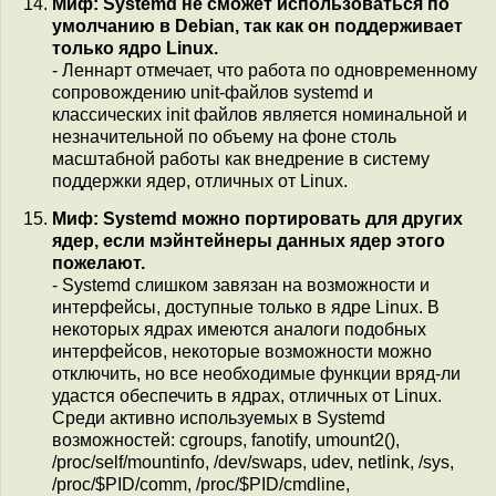
Миф: Systemd не сможет использоваться по
умолчанию в Debian, так как он поддерживает
только ядро Linux.
- Леннарт отмечает, что работа по одновременному
сопровождению unit-файлов systemd и
классических init файлов является номинальной и
незначительной по объему на фоне столь
масштабной работы как внедрение в систему
поддержки ядер, отличных от Linux.
Миф: Systemd можно портировать для других
ядер, если мэйнтейнеры данных ядер этого
пожелают.
- Systemd слишком завязан на возможности и
интерфейсы, доступные только в ядре Linux. В
некоторых ядрах имеются аналоги подобных
интерфейсов, некоторые возможности можно
отключить, но все необходимые функции вряд-ли
удастся обеспечить в ядрах, отличных от Linux.
Среди активно используемых в Systemd
возможностей: cgroups, fanotify, umount2(),
/proc/self/mountinfo, /dev/swaps, udev, netlink, /sys,
/proc/$PID/comm, /proc/$PID/cmdline,