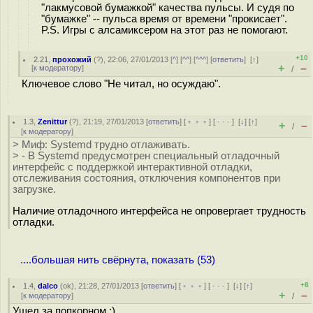
"лакмусовой бумажкой" качества пульсы. И судя по
"бумажке" -- пульса время от времени "прокисает".
P.S. Игры с алсамиксером на этот раз не помогают.
+10
2.21
,
прохожий
(
?
), 22:06, 27/01/2013 [
^
] [
^^
] [
^^^
] [
ответить
]
[
↑
]
+
–
[
к модератору
]
/
Ключевое слово "Не читал, но осуждаю".
1.3
,
Zenittur
(
?
), 21:19, 27/01/2013 [
ответить
] [
﹢﹢﹢
] [
· · ·
]
[
↓
] [
↑
]
+
–
/
[
к модератору
]
> Миф: Systemd трудно отлаживать.
> - В Systemd предусмотрен специальный отладочный
интерфейс с поддержкой интерактивной отладки,
отслеживания состояния, отключения компонентов при
загрузке.
Наличие отладочного интерфейса не опровергает трудность
отладки.
....большая нить свёрнута, показать (53)
+8
1.4
,
dalco
(
ok
), 21:28, 27/01/2013 [
ответить
] [
﹢﹢﹢
] [
· · ·
]
[
↓
] [
↑
]
+
–
[
к модератору
]
/
Ушел за попкорном ;)