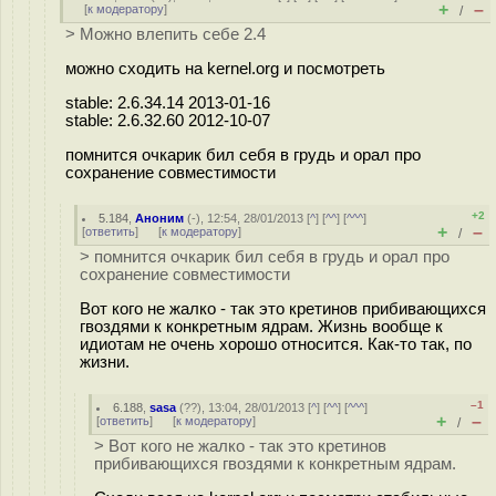
+
–
[
к модератору
]
/
> Можно влепить себе 2.4
можно сходить на kernel.org и посмотреть
stable: 2.6.34.14 2013-01-16
stable: 2.6.32.60 2012-10-07
помнится очкарик бил себя в грудь и орал про
сохранение совместимости
+2
5.184
,
Аноним
(
-
), 12:54, 28/01/2013 [
^
] [
^^
] [
^^^
]
+
–
[
ответить
]
[
к модератору
]
/
> помнится очкарик бил себя в грудь и орал про
сохранение совместимости
Вот кого не жалко - так это кретинов прибивающихся
гвоздями к конкретным ядрам. Жизнь вообще к
идиотам не очень хорошо относится. Как-то так, по
жизни.
–1
6.188
,
sasa
(
??
), 13:04, 28/01/2013 [
^
] [
^^
] [
^^^
]
+
–
[
ответить
]
[
к модератору
]
/
> Вот кого не жалко - так это кретинов
прибивающихся гвоздями к конкретным ядрам.