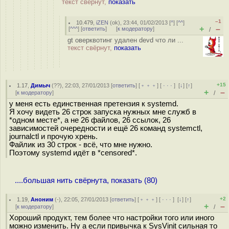
текст свёрнут,
показать
–1
10.479
,
iZEN
(
ok
), 23:44, 01/02/2013 [
^
] [
^^
]
+
–
[
^^^
] [
ответить
]
[
к модератору
]
/
gt оверквотинг удален devd что ли ...
текст свёрнут,
показать
+15
1.17
,
Димыч
(
??
), 22:03, 27/01/2013 [
ответить
] [
﹢﹢﹢
] [
· · ·
]
[
↓
] [
↑
]
+
–
[
к модератору
]
/
у меня есть единственная претензия к systemd.
Я хочу видеть 26 строк запуска нужных мне служб в
*одном месте*, а не 26 файлов, 26 ссылок, 26
зависимостей очередности и ещё 26 команд systemctl,
journalctl и прочую хрень.
Файлик из 30 строк - всё, что мне нужно.
Поэтому systemd идёт в *censored*.
....большая нить свёрнута, показать (80)
+2
1.19
,
Аноним
(
-
), 22:05, 27/01/2013 [
ответить
] [
﹢﹢﹢
] [
· · ·
]
[
↓
] [
↑
]
+
–
[
к модератору
]
/
Хороший продукт, тем более что настройки того или иного
можно изменить. Ну а если привычка к SysVinit сильная то