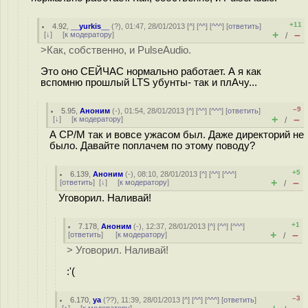
+11
4.92
,
__yurkis__
(
?
), 01:47, 28/01/2013 [
^
] [
^^
] [
^^^
] [
ответить
]
+
–
[
↓
] [
к модератору
]
/
>Как, собственно, и PulseAudio.
Это оно СЕЙЧАС нормально работает. А я как
вспомню прошлый LTS убунты- так и плАчу...
–9
5.95
,
Аноним
(
-
), 01:54, 28/01/2013 [
^
] [
^^
] [
^^^
] [
ответить
]
+
–
[
↓
] [
к модератору
]
/
А CP/M так и вовсе ужасом был. Даже директорий не
было. Давайте поплачем по этому поводу?
+5
6.139
,
Аноним
(
-
), 08:10, 28/01/2013 [
^
] [
^^
] [
^^^
]
+
–
[
ответить
]
[
↓
] [
к модератору
]
/
Уговорил. Наливай!
+1
7.178
,
Аноним
(
-
), 12:37, 28/01/2013 [
^
] [
^^
] [
^^^
]
+
–
[
ответить
]
[
к модератору
]
/
> Уговорил. Наливай!
:'(
–3
6.170
,
ya
(
??
), 11:39, 28/01/2013 [
^
] [
^^
] [
^^^
] [
ответить
]