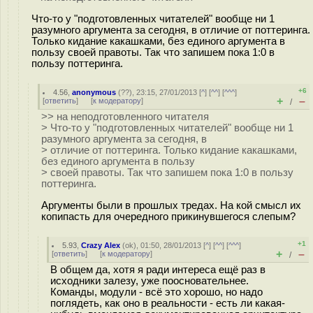
Что-то у "подготовленных читателей" вообще ни 1
разумного аргумента за сегодня, в отличие от поттеринга.
Только кидание какашками, без единого аргумента в
пользу своей правоты. Так что запишем пока 1:0 в
пользу поттеринга.
+6
4.56
,
anonymous
(
??
), 23:15, 27/01/2013 [
^
] [
^^
] [
^^^
]
+
–
[
ответить
]
[
к модератору
]
/
>> на неподготовленного читателя
> Что-то у "подготовленных читателей" вообще ни 1
разумного аргумента за сегодня, в
> отличие от поттеринга. Только кидание какашками,
без единого аргумента в пользу
> своей правоты. Так что запишем пока 1:0 в пользу
поттеринга.
Аргументы были в прошлых тредах. На кой смысл их
копипасть для очередного прикинувшегося слепым?
+1
5.93
,
Crazy Alex
(
ok
), 01:50, 28/01/2013 [
^
] [
^^
] [
^^^
]
+
–
[
ответить
]
[
к модератору
]
/
В общем да, хотя я ради интереса ещё раз в
исходники залезу, уже поосновательнее.
Команды, модули - всё это хорошо, но надо
поглядеть, как оно в реальности - есть ли какая-