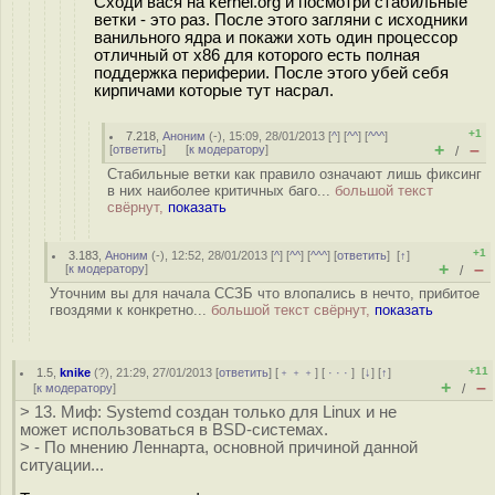
Сходи вася на kernel.org и посмотри стабильные
ветки - это раз. После этого загляни с исходники
ванильного ядра и покажи хоть один процессор
отличный от х86 для которого есть полная
поддержка периферии. После этого убей себя
кирпичами которые тут насрал.
+1
7.218
,
Аноним
(
-
), 15:09, 28/01/2013 [
^
] [
^^
] [
^^^
]
+
–
[
ответить
]
[
к модератору
]
/
Стабильные ветки как правило означают лишь фиксинг
в них наиболее критичных баго...
большой текст
свёрнут,
показать
+1
3.183
,
Аноним
(
-
), 12:52, 28/01/2013 [
^
] [
^^
] [
^^^
] [
ответить
]
[
↑
]
+
–
[
к модератору
]
/
Уточним вы для начала ССЗБ что влопались в нечто, прибитое
гвоздями к конкретно...
большой текст свёрнут,
показать
+11
1.5
,
knike
(
?
), 21:29, 27/01/2013 [
ответить
] [
﹢﹢﹢
] [
· · ·
]
[
↓
] [
↑
]
+
–
[
к модератору
]
/
> 13. Миф: Systemd создан только для Linux и не
может использоваться в BSD-системах.
> - По мнению Леннарта, основной причиной данной
ситуации...