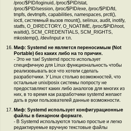
/proc/$PID/loginuid, /proc/$PID/stat,
/proc/$PID/session, /proc/$PID/exe, /proc/$PID/fd,
tmpfs, devtmpfs, capabilities, namespaces, prctl(),
ioctl, системный вызов mount(), selinux, audit, inotify,
statfs, O_DIRECTORY, O_NOATIME, /proc/$PID/root,
waitid(), SCM_CREDENTIALS, SCM_RIGHTS,
mkostemp(), /dev/input и т.п.
Миф: Systemd не является переносимым (Not
Portable) без каких либо на то причин.
- Это не так! Systemd просто использует
специфичную для Linux функциональность чтобы
реализовывать все что хотели сделать
разработчики. У Linux столько возможностей, что
остальные unix/posix системы попросту не
предоставляют каких либо аналогов для многих из
них, в то время как разработчики systemd желают
дать в руки пользователей данные возможности.
Миф: Systemd использует конфигурационные
файлы в бинарном формате.
- В Systemd используются только простые и легко
редактируемые вручную текстовые файлы