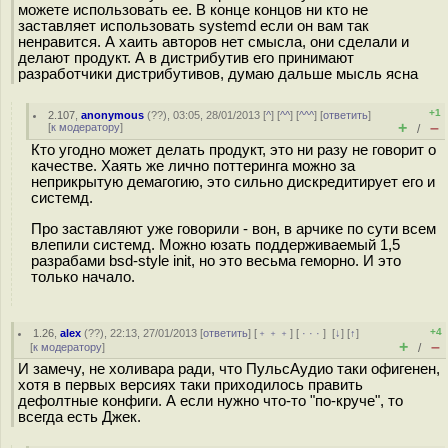
можете использовать ее. В конце концов ни кто не
заставляет использовать systemd если он вам так
ненравится. А хаить авторов нет смысла, они сделали и
делают продукт. А в дистрибутив его принимают
разработчики дистрибутивов, думаю дальше мысль ясна
+1
2.107
,
anonymous
(
??
), 03:05, 28/01/2013 [
^
] [
^^
] [
^^^
] [
ответить
]
+
–
[
к модератору
]
/
Кто угодно может делать продукт, это ни разу не говорит о
качестве. Хаять же лично поттеринга можно за
неприкрытую демагогию, это сильно дискредитирует его и
системд.
Про заставляют уже говорили - вон, в арчике по сути всем
влепили системд. Можно юзать поддерживаемый 1,5
разрабами bsd-style init, но это весьма геморно. И это
только начало.
+4
1.26
,
alex
(
??
), 22:13, 27/01/2013 [
ответить
] [
﹢﹢﹢
] [
· · ·
]
[
↓
] [
↑
]
+
–
[
к модератору
]
/
И замечу, не холивара ради, что ПульсАудио таки офигенен,
хотя в первых версиях таки приходилось править
дефолтные конфиги. А если нужно что-то "по-круче", то
всегда есть Джек.