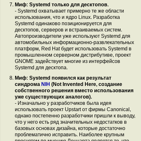
Миф: Systemd только для десктопов.
- Systemd охватывает примерно те же области
использования, что и ядро Linux. Разработка
Systemd одинаково позиционируется для
десктопов, серверов и встраиваемых систем.
Автопроизводители уже используют Systemd для
автомобильных информационно-развлекательных
платформ, Red Hat будет использовать Systemd в
промышленном серверном дистрибутиве, проект
GNOME задействует многие из интерфейсов
Systemd для десктопа.
Миф: Systemd появился как результат
синдрома
NIH
(Not Invented Here, создание
собственного решения вместо использования
уже существующих аналогов).
- Изначально у разработчиков была идея
использовать проект Upstart от фирмы Canonical,
однако постепенно разработчики пришли к выводу,
что у него есть ряд значительных недостатков в
базовых основах дизайна, которые достаточно
проблематично исправить. Наиболее крупным
просчетом по мнению Леннарта является то, что