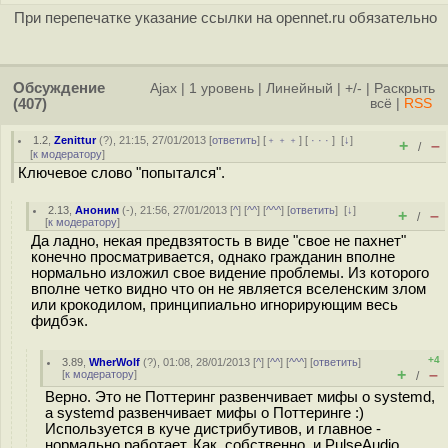
При перепечатке указание ссылки на opennet.ru обязательно
Обсуждение
Ajax
|
1 уровень
|
Линейный
|
+/-
|
Раскрыть
(407)
всё
|
RSS
1.2
,
Zenittur
(
?
), 21:15, 27/01/2013 [
ответить
] [
﹢﹢﹢
] [
· · ·
]
[
↓
]
+
–
/
[
к модератору
]
Ключевое слово "попытался".
2.13
,
Аноним
(
-
), 21:56, 27/01/2013 [
^
] [
^^
] [
^^^
] [
ответить
]
[
↓
]
+
–
/
[
к модератору
]
Да ладно, некая предвзятость в виде "свое не пахнет"
конечно просматривается, однако гражданин вполне
нормально изложил свое видение проблемы. Из которого
вполне четко видно что он не является вселенским злом
или крокодилом, принципиально игнорирующим весь
фидбэк.
+4
3.89
,
WherWolf
(
?
), 01:08, 28/01/2013 [
^
] [
^^
] [
^^^
] [
ответить
]
+
–
[
к модератору
]
/
Верно. Это не Поттеринг развенчивает мифы о systemd,
а systemd развенчивает мифы о Поттеринге :)
Используется в куче дистрибутивов, и главное -
нормально работает. Как, собственно, и PulseAudio.