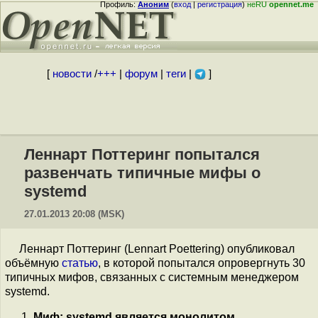
Профиль:
Аноним
(
вход
|
регистрация
)
неRU
opennet.me
[
новости
/
+++
|
форум
|
теги
|
]
Леннарт Поттеринг попытался
развенчать типичные мифы о
systemd
27.01.2013 20:08 (MSK)
Леннарт Поттеринг (Lennart Poettering) опубликовал
объёмную
статью
, в которой попытался опровергнуть 30
типичных мифов, связанных с системным менеджером
systemd.
Миф: systemd является монолитом.