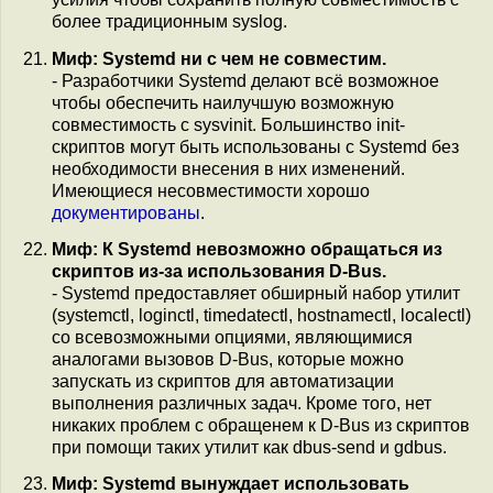
более традиционным syslog.
Миф: Systemd ни с чем не совместим.
- Разработчики Systemd делают всё возможное
чтобы обеспечить наилучшую возможную
совместимость с sysvinit. Большинство init-
скриптов могут быть использованы с Systemd без
необходимости внесения в них изменений.
Имеющиеся несовместимости хорошо
документированы
.
Миф: К Systemd невозможно обращаться из
скриптов из-за использования D-Bus.
- Systemd предоставляет обширный набор утилит
(systemctl, loginctl, timedatectl, hostnamectl, localectl)
со всевозможными опциями, являющимися
аналогами вызовов D-Bus, которые можно
запускать из скриптов для автоматизации
выполнения различных задач. Кроме того, нет
никаких проблем с обращенем к D-Bus из скриптов
при помощи таких утилит как dbus-send и gdbus.
Миф: Systemd вынуждает использовать