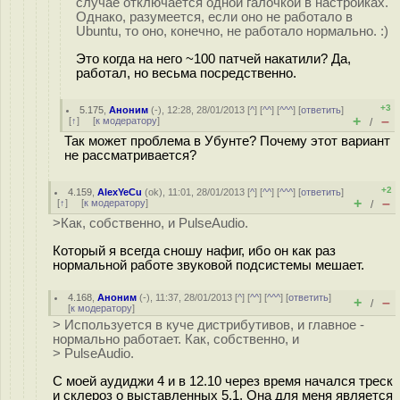
случае отключается одной галочкой в настройках.
Однако, разумеется, если оно не работало в
Ubuntu, то оно, конечно, не работало нормально. :)
Это когда на него ~100 патчей накатили? Да,
работал, но весьма посредственно.
+3
5.175
,
Аноним
(
-
), 12:28, 28/01/2013 [
^
] [
^^
] [
^^^
] [
ответить
]
+
–
[
↑
] [
к модератору
]
/
Так может проблема в Убунте? Почему этот вариант
не рассматривается?
+2
4.159
,
AlexYeCu
(
ok
), 11:01, 28/01/2013 [
^
] [
^^
] [
^^^
] [
ответить
]
+
–
[
↑
] [
к модератору
]
/
>Как, собственно, и PulseAudio.
Который я всегда сношу нафиг, ибо он как раз
нормальной работе звуковой подсистемы мешает.
4.168
,
Аноним
(
-
), 11:37, 28/01/2013 [
^
] [
^^
] [
^^^
] [
ответить
]
+
–
/
[
к модератору
]
> Используется в куче дистрибутивов, и главное -
нормально работает. Как, собственно, и
> PulseAudio.
С моей аудиджи 4 и в 12.10 через время начался треск
и склероз о выставленных 5.1. Она для меня является