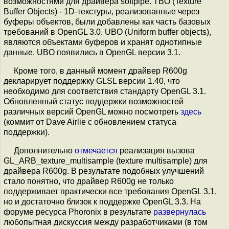
возможностями для драйвера softpipe. TBO (Texture
Buffer Objects) - 1D-текстуры, реализованные через
буферы объектов, были добавлены как часть базовых
требований в OpenGL 3.0. UBO (Uniform buffer objects),
являются объектами буферов и хранят однотипные
данные. UBO появились в OpenGL версии 3.1.
Кроме того, в данный момент драйвер R600g
декларирует поддержку GLSL версии 1.40, что
необходимо для соответствия стандарту OpenGL 3.1.
Обновленный статус поддержки возможностей
различных версий OpenGL можно посмотреть
здесь
(коммит от Dave Airlie с обновлением статуса
поддержки).
Дополнительно
отмечается
реализация вызова
GL_ARB_texture_multisample (texture multisample) для
драйвера R600g. В результате подобных улучшений
стало понятно, что драйвер R600g не только
поддерживает практически все требования OpenGL 3.1,
но и достаточно близок к поддержке OpenGL 3.3. На
форуме ресурса Phoronix в результате
развернулась
любопытная дискуссия между разработчиками (в том