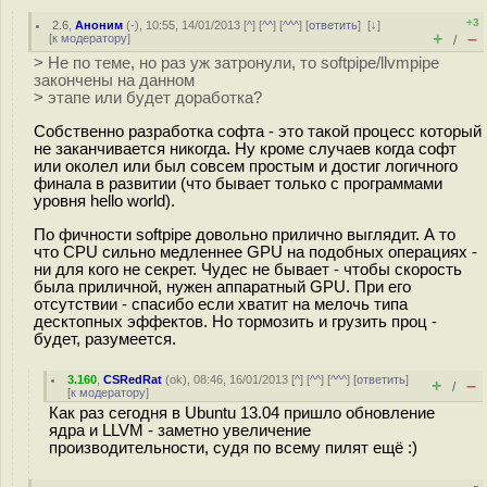
+3
2.6
,
Аноним
(
-
), 10:55, 14/01/2013 [
^
] [
^^
] [
^^^
] [
ответить
]
[
↓
]
+
–
[
к модератору
]
/
> Не по теме, но раз уж затронули, то softpipe/llvmpipe
закончены на данном
> этапе или будет доработка?
Собственно разработка софта - это такой процесс который
не заканчивается никогда. Ну кроме случаев когда софт
или околел или был совсем простым и достиг логичного
финала в развитии (что бывает только с программами
уровня hello world).
По фичности softpipe довольно прилично выглядит. А то
что CPU сильно медленнее GPU на подобных операциях -
ни для кого не секрет. Чудес не бывает - чтобы скорость
была приличной, нужен аппаратный GPU. При его
отсутствии - спасибо если хватит на мелочь типа
десктопных эффектов. Но тормозить и грузить проц -
будет, разумеется.
3.160
,
CSRedRat
(
ok
), 08:46, 16/01/2013 [
^
] [
^^
] [
^^^
] [
ответить
]
+
–
/
[
к модератору
]
Как раз сегодня в Ubuntu 13.04 пришло обновление
ядра и LLVM - заметно увеличение
производительности, судя по всему пилят ещё :)