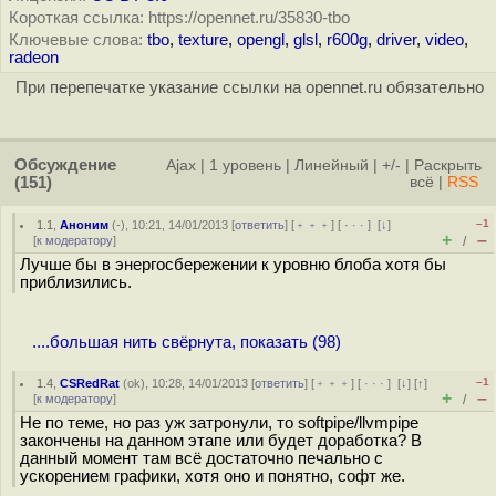
Короткая ссылка: https://opennet.ru/35830-tbo
Ключевые слова:
tbo
,
texture
,
opengl
,
glsl
,
r600g
,
driver
,
video
,
radeon
При перепечатке указание ссылки на opennet.ru обязательно
Обсуждение
Ajax
|
1 уровень
|
Линейный
|
+/-
|
Раскрыть
(151)
всё
|
RSS
–1
1.1
,
Аноним
(
-
), 10:21, 14/01/2013 [
ответить
] [
﹢﹢﹢
] [
· · ·
]
[
↓
]
+
–
[
к модератору
]
/
Лучше бы в энергосбережении к уровню блоба хотя бы
приблизились.
....большая нить свёрнута, показать (98)
–1
1.4
,
CSRedRat
(
ok
), 10:28, 14/01/2013 [
ответить
] [
﹢﹢﹢
] [
· · ·
]
[
↓
] [
↑
]
+
–
[
к модератору
]
/
Не по теме, но раз уж затронули, то softpipe/llvmpipe
закончены на данном этапе или будет доработка? В
данный момент там всё достаточно печально с
ускорением графики, хотя оно и понятно, софт же.