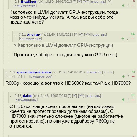
–5
2.8
,
BratSinot
(
ok
), 10:59, 14/01/2013 [
^
] [
^^
] [
^^^
] [
ответить
]
[
↑
]
+
–
[
к модератору
]
/
Как только в LLVM допилят GPU-инструкции, тогда
можно что-нибудь менять. А так, как вы себе это
представляете?
+4
3.11
,
Аноним
(
-
), 11:40, 14/01/2013 [
^
] [
^^
] [
^^^
] [
ответить
]
+
–
[
к модератору
]
/
> Как только в LLVM допилят GPU-инструкции
Простите, softpipe - это для тех у кого GPU нет :)
+1
1.9
,
хрюкотающий зелюк
(
?
), 11:09, 14/01/2013 [
ответить
] [
﹢﹢﹢
]
+
–
[
· · ·
]
[
↓
] [
↑
] [
к модератору
]
/
R600g - хорошо, а вот что с HD6000? как там? а с HD7000?
+1
2.12
,
dalco
(
ok
), 11:46, 14/01/2013 [
^
] [
^^
] [
^^^
] [
ответить
]
+
–
[
к модератору
]
/
С HD6xxx, чаще всего, проблем нет (на кайманах
кое-что не протестировано должным образом). C
HD7000 значительно сложнее (многое не работает/не
протестировано), но они уже к драйверу R600g не
относятся.