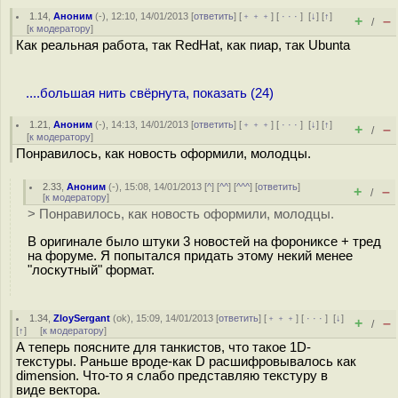
1.14
,
Аноним
(
-
), 12:10, 14/01/2013 [
ответить
] [
﹢﹢﹢
] [
· · ·
]
[
↓
] [
↑
]
+
–
/
[
к модератору
]
Как реальная работа, так RedHat, как пиар, так Ubunta
....большая нить свёрнута, показать (24)
1.21
,
Аноним
(
-
), 14:13, 14/01/2013 [
ответить
] [
﹢﹢﹢
] [
· · ·
]
[
↓
] [
↑
]
+
–
/
[
к модератору
]
Понравилось, как новость оформили, молодцы.
2.33
,
Аноним
(
-
), 15:08, 14/01/2013 [
^
] [
^^
] [
^^^
] [
ответить
]
+
–
/
[
к модератору
]
> Понравилось, как новость оформили, молодцы.
В оригинале было штуки 3 новостей на форониксе + тред
на форуме. Я попытался придать этому некий менее
"лоскутный" формат.
1.34
,
ZloySergant
(
ok
), 15:09, 14/01/2013 [
ответить
] [
﹢﹢﹢
] [
· · ·
]
[
↓
]
+
–
/
[
↑
] [
к модератору
]
А теперь поясните для танкистов, что такое 1D-
текстуры. Раньше вроде-как D расшифровывалось как
dimension. Что-то я слабо представляю текстуру в
виде вектора.