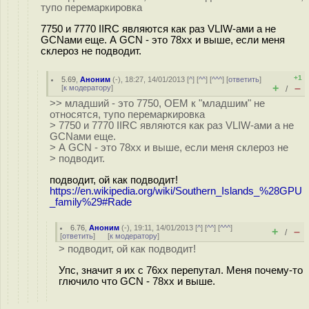
тупо перемаркировка
7750 и 7770 IIRC являются как раз VLIW-ами а не
GCNами еще. А GCN - это 78xx и выше, если меня
склероз не подводит.
+1
5.69
,
Аноним
(
-
), 18:27, 14/01/2013 [
^
] [
^^
] [
^^^
] [
ответить
]
+
–
[
к модератору
]
/
>> младший - это 7750, ОЕМ к "младшим" не
относятся, тупо перемаркировка
> 7750 и 7770 IIRC являются как раз VLIW-ами а не
GCNами еще.
> А GCN - это 78xx и выше, если меня склероз не
> подводит.
подводит, ой как подводит!
https://en.wikipedia.org/wiki/Southern_Islands_%28GPU
_family%29#Rade
6.76
,
Аноним
(
-
), 19:11, 14/01/2013 [
^
] [
^^
] [
^^^
]
+
–
/
[
ответить
]
[
к модератору
]
> подводит, ой как подводит!
Упс, значит я их с 76хх перепутал. Меня почему-то
глючило что GCN - 78хх и выше.