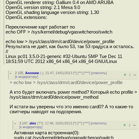
OpenGL renderer string: Gallium 0.4 on AMD ARUBA
OpenGL version string: 2.1 Mesa 9.0
OpenGL shading language version string: 1.30
OpenGL extensions:
Переключение карт работает по
echo OFF > /sys/kernel/debug/vgaswitcheroo/switch
echo low > /sys/class/drm/card0/device/power_profile
Результата не даёт, как было 53, так 53 градуса и осталось.
//
Linux pc01 3.5.0-21-generic #32-Ubuntu SMP Tue Dec 11
18:51:59 UTC 2012 x86_64 x86_64 x86_64 GNU/Linux
2.105
,
Аноним
(
-
), 21:47, 14/01/2013 [
^
] [
^^
] [
^^^
] [
ответить
]
+
–
/
[
к модератору
]
> echo low > /sys/class/drm/card0/device/power_profile
А кто будет включать power method? Который echo profile >
/sys/class/drm/card0/device/power_method
И кстати вы уверены что это именно card0? А то какие-то
свитчеры наводят на подозрения.
3.147
,
alex
(
??
), 17:46, 15/01/2013 [
^
] [
^^
] [
^^^
] [
ответить
]
+
–
/
[
к модератору
]
Активная карта встроенная(0):
sudo cat /sys/kernel/debug/vgaswitcheroo/switch