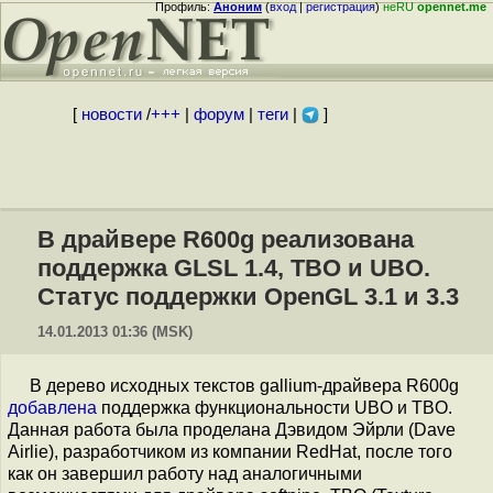
Профиль:
Аноним
(
вход
|
регистрация
)
неRU
opennet.me
[
новости
/
+++
|
форум
|
теги
|
]
В драйвере R600g реализована
поддержка GLSL 1.4, TBO и UBO.
Статус поддержки OpenGL 3.1 и 3.3
14.01.2013 01:36 (MSK)
В дерево исходных текстов gallium-драйвера R600g
добавлена
поддержка функциональности UBO и TBO.
Данная работа была проделана Дэвидом Эйрли (Dave
Airlie), разработчиком из компании RedHat, после того
как он завершил работу над аналогичными