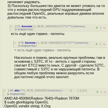
начинают радовать.
3) Поскольку большинство двигла не может уповать на то
что у юзера распоследний GPU поддерживающий
распоследний OpenGL, реальные игровые движки вполне
довольны тем что есть.
3.71
,
Аноним
(
-
), 18:32, 14/01/2013 [
^
] [
^^
] [
^^^
] [
ответить
]
+
–
/
[
к модератору
]
есть ещё один тормоз - патенты
4.79
,
Аноним
(
-
), 19:16, 14/01/2013 [
^
] [
^^
] [
^^^
] [
ответить
]
+
–
/
[
к модератору
]
> есть ещё один тормоз - патенты
Насколько я помню, реально крупные проблемы там в
основном с S3TC. И то - интель с одной стороны
сватает ETC2 вместо оных. С другой - сделали S2TC,
совместимый с S3TC и не нарушающий патенты. В
общем любую проблему можно разрулить если
достаточно людей этого захочет.
1.94
,
alex
(
??
), 20:25, 14/01/2013 [
ответить
] [
﹢﹢﹢
] [
· · ·
]
[
↓
] [
↑
]
+
–
/
[
к модератору
]
AMD A8-4500M(Radeon 7640)+Radeon 7670M
$ sudo glxinfo|grep OpenGL
OpenGL vendor string: X.Org