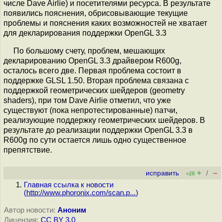
числе Dave Airlie) и посетителями ресурса. В результате
появились пояснения, обрисовывающие текущие
проблемы и пояснения каких возможностей не хватает
для декларирования поддержки OpenGL 3.3
По большому счету, проблем, мешающих
декларированию OpenGL 3.3 драйвером R600g,
осталось всего две. Первая проблема состоит в
поддержке GLSL 1.50. Вторая проблема связана с
поддержкой геометрических шейдеров (geometry
shaders), при том Dave Airlie отметил, что уже
существуют (пока непротестированные) патчи,
реализующие поддержку геометрических шейдеров. В
результате до реализации поддержки OpenGL 3.3 в
R600g по сути остается лишь одно существенное
препятствие.
+
–
исправить
/
+28
Главная ссылка к новости
(
http://www.phoronix.com/scan.p...
)
Автор новости:
Аноним
Лицензия:
CC BY 3.0