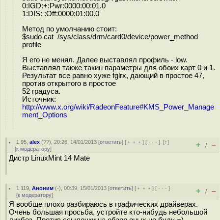
0:IGD:+:Pwr:0000:00:01.0
1:DIS: :Off:0000:01:00.0
Метод по умолчанию стоит:
$sudo cat /sys/class/drm/card0/device/power_method
profile
Я его не менял. Далее выставлял профиль - low.
Выставлял также такин параметры для обоих карт 0 и 1.
Результат все равно хуже fglrx, дающий в простое 47,
против открытого в простое
52 градуса.
Источник:
http://www.x.org/wiki/RadeonFeature#KMS_Power_Manage
ment_Options
1.95
,
alex
(
??
), 20:26, 14/01/2013 [
ответить
] [
﹢﹢﹢
] [
· · ·
]
[
↑
]
+
–
/
[
к модератору
]
Дистр LinuxMint 14 Mate
1.119
,
Аноним
(
-
), 00:39, 15/01/2013 [
ответить
] [
﹢﹢﹢
] [
· · ·
]
+
–
/
[
к модератору
]
Я вообще плохо разбираюсь в графических драйверах.
Очень большая просьба, устройте кто-нибудь небольшой