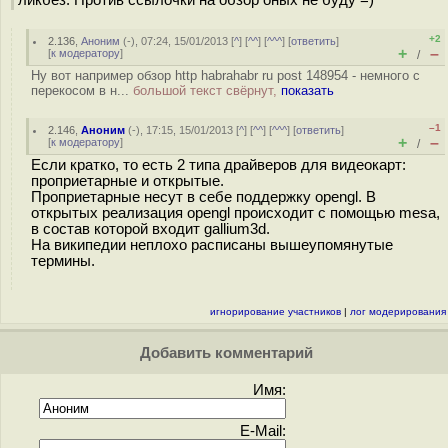
ликбез. Против ссылочки на обзор оных не буду =)
+2
2.136
,
Аноним
(
-
), 07:24, 15/01/2013 [
^
] [
^^
] [
^^^
] [
ответить
]
+
–
[
к модератору
]
/
Ну вот например обзор http habrahabr ru post 148954 - немного с
перекосом в н...
большой текст свёрнут,
показать
–1
2.146
,
Аноним
(
-
), 17:15, 15/01/2013 [
^
] [
^^
] [
^^^
] [
ответить
]
+
–
[
к модератору
]
/
Если кратко, то есть 2 типа драйверов для видеокарт:
проприетарные и открытые.
Проприетарные несут в себе поддержку opengl. В
открытых реализация opengl происходит с помощью mesa,
в состав которой входит gallium3d.
На википедии неплохо расписаны вышеупомянутые
термины.
игнорирование участников
|
лог модерирования
Добавить комментарий
Имя:
E-Mail: