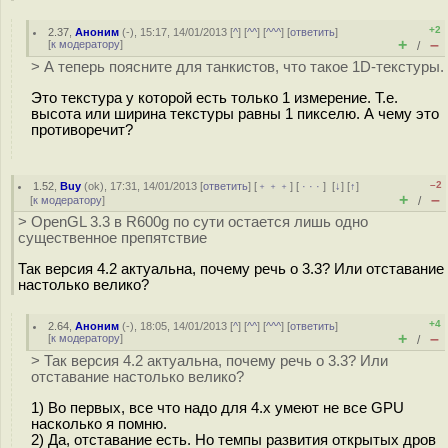
+2
2.37
,
Аноним
(
-
), 15:17, 14/01/2013 [
^
] [
^^
] [
^^^
] [
ответить
]
+
–
[
к модератору
]
/
> А теперь поясните для танкистов, что такое 1D-текстуры.
Это текстура у которой есть только 1 измерение. Т.е.
высота или ширина текстуры равны 1 пикселю. А чему это
противоречит?
–2
1.52
,
Buy
(
ok
), 17:31, 14/01/2013 [
ответить
] [
﹢﹢﹢
] [
· · ·
]
[
↓
] [
↑
]
+
–
[
к модератору
]
/
> OpenGL 3.3 в R600g по сути остается лишь одно
существенное препятствие
Так версия 4.2 актуальна, почему речь о 3.3? Или отставание
настолько велико?
+4
2.64
,
Аноним
(
-
), 18:05, 14/01/2013 [
^
] [
^^
] [
^^^
] [
ответить
]
+
–
[
к модератору
]
/
> Так версия 4.2 актуальна, почему речь о 3.3? Или
отставание настолько велико?
1) Во первых, все что надо для 4.х умеют не все GPU
насколько я помню.
2) Да, отставание есть. Но темпы развития открытых дров