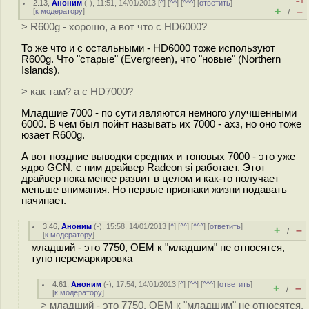
–1
2.13
,
Аноним
(
-
), 11:51, 14/01/2013 [
^
] [
^^
] [
^^^
] [
ответить
]
+
–
[
к модератору
]
/
> R600g - хорошо, а вот что с HD6000?
То же что и с остальными - HD6000 тоже используют
R600g. Что "старые" (Evergreen), что "новые" (Northern
Islands).
> как там? а с HD7000?
Младшие 7000 - по сути являются немного улучшенными
6000. В чем был пойнт называть их 7000 - ахз, но оно тоже
юзает R600g.
А вот поздние выводки средних и топовых 7000 - это уже
ядро GCN, с ним драйвер Radeon si работает. Этот
драйвер пока менее развит в целом и как-то получает
меньше внимания. Но первые признаки жизни подавать
начинает.
3.46
,
Аноним
(
-
), 15:58, 14/01/2013 [
^
] [
^^
] [
^^^
] [
ответить
]
+
–
/
[
к модератору
]
младший - это 7750, ОЕМ к "младшим" не относятся,
тупо перемаркировка
4.61
,
Аноним
(
-
), 17:54, 14/01/2013 [
^
] [
^^
] [
^^^
] [
ответить
]
+
–
/
[
к модератору
]
> младший - это 7750, ОЕМ к "младшим" не относятся,