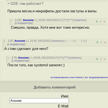
> DDE там работает?
Пришла весна и некрофилы достали заступы и вилы.
3.137
,
Аноним
(
-
), 10:56, 05/12/2012 [
^
] [
^^
] [
^^^
] [
ответить
]
+
–
/
[
к модератору
]
Смешно, правда. Хотя мне вот тоже интересно.
1.67
,
Аноним
(
-
), 21:55, 03/12/2012 [
ответить
] [
﹢﹢﹢
] [
· · ·
]
[
↑
]
+
–
/
[
к модератору
]
А стим сделают для него?
2.79
,
Аноним
(
-
), 00:55, 04/12/2012 [
^
] [
^^
] [
^^^
] [
ответить
]
+
–
/
[
к модератору
]
После того, как systemd запилят.:)
игнорирование участников
|
лог модерирования
Добавить комментарий
Имя:
E-Mail: