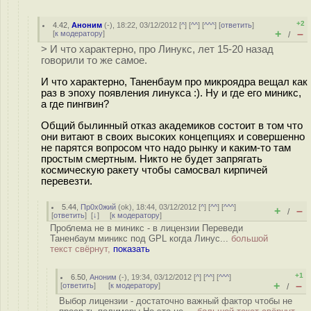
+2
4.42
,
Аноним
(
-
), 18:22, 03/12/2012 [
^
] [
^^
] [
^^^
] [
ответить
]
+
–
[
к модератору
]
/
> И что характерно, про Линукс, лет 15-20 назад
говорили то же самое.
И что характерно, Таненбаум про микроядра вещал как
раз в эпоху появления линукса :). Ну и где его миникс,
а где пингвин?
Общий былинный отказ академиков состоит в том что
они витают в своих высоких концепциях и совершенно
не парятся вопросом что надо рынку и каким-то там
простым смертным. Никто не будет запрягать
космическую ракету чтобы самосвал кирпичей
перевезти.
5.44
,
Пр0х0жий
(
ok
), 18:44, 03/12/2012 [
^
] [
^^
] [
^^^
]
+
–
/
[
ответить
]
[
↓
] [
к модератору
]
Проблема не в миникс - в лицензии Переведи
Таненбаум миникс под GPL когда Линус...
большой
текст свёрнут,
показать
+1
6.50
,
Аноним
(
-
), 19:34, 03/12/2012 [
^
] [
^^
] [
^^^
]
+
–
[
ответить
]
[
к модератору
]
/
Выбор лицензии - достаточно важный фактор чтобы не