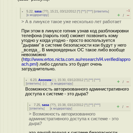
–1
5.22
,
sasa
(
??
), 15:21, 03/12/2012 [
^
] [
^^
] [
^^^
] [
ответить
]
+
–
[
к модератору
]
/
> А в линуксе такое уже несколько лет работает
При этом в линуксе гопник узнав код разблокировки
телефона (пароль root) сможет позвонить кому
угодно у когда угодно - просто воспользуется
"дырами" в системе безопасности кои будут у него
_всегда_. В микроядерных ОС такое либо вообще
невозможно
(
http://www.ertos.nicta.com.au/research/l4.verified/appro
ach.pml
) либо сделать это будет очень
затруднительно.
6.23
,
Аноним
(
-
), 15:30, 03/12/2012 [
^
] [
^^
] [
^^^
]
+
–
/
[
ответить
]
[
↓
] [
к модератору
]
Возможность авторизованного административного
доступа к системе - это дыра?
7.25
,
sasa
(
??
), 15:38, 03/12/2012 [
^
] [
^^
] [
^^^
]
+
–
/
[
ответить
]
[
к модератору
]
> Возможность авторизованного
административного доступа к системе - это
дыра?
это другой подход к системе безопасности,