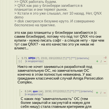
>> QNX работать будем.
> QNX как раз у блэкберри загибается в
планшетах и они теряют рынок.
> Кстати я это уже слышал, лет 10 назад. Нет, QNX
demo
> disk смотрелся безумно круто. И совершенно
бесполезно на практике.
это как раз планшеты у блэкберри загибаются (с
самим блэкберри), потому что под тот QNX что они
купили - нужно писать софт - а спецов нету - при чем
тут сам QNX? - на его качество это уж никак не
влияет...
–2
5.73
,
XPEH
(
?
), 23:01, 03/12/2012 [
^
] [
^^
] [
^^^
] [
ответить
]
+
–
[
↓
] [
к модератору
]
/
Никто не хочет заниматься разработкой под
замечательную ОС, но замечательная ОС
конечно в этом полностью невиновна. У вас
гражданин классический случай Amiga Persecution
Complex.
6.144
,
qux
(
ok
), 18:50, 07/12/2012 [
^
] [
^^
] [
^^^
] [
ответить
]
+
–
/
[
к модератору
]
С каких пор "замечательность" ОС (тем
более закрытой и засунутой в новую для
себя нишу) стала главным критерием для