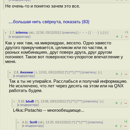
/
Не очень-то и понятно зачем это все.
....большая нить свёрнута, показать (83)
+1
1.7
,
inferrna
(
ok
), 12:50, 03/12/2012 [
ответить
] [
﹢﹢﹢
] [
· · ·
]
[
↓
] [
↑
]
+
–
[
к модератору
]
/
Как у них там, на микроядрах, весело. Одно заместо
другого прикручивается, целиком или по частям, в
разных комбинациях, друг поверх друга, друг другом
погоняют. Такое вот поверхностно-упоротое впечатление у
меня.
2.8
,
Аноним
(
-
), 13:01, 03/12/2012 [
^
] [
^^
] [
^^^
] [
ответить
]
[
↓
]
+
–
/
[
к модератору
]
Так а ты не упирайся. Расслабься и получай информацию.
Не исключено, что лет через десять на этом или на QNX
работать будем.
3.10
,
ЫыВ
(
?
), 13:06, 03/12/2012 [
^
] [
^^
] [
^^^
] [
ответить
]
[
↓
]
+
–
/
[
к модератору
]
L4ka::Pistachio -- многообещающе...
+2
4.11
,
Scrill
(
ok
), 13:25, 03/12/2012 [
^
] [
^^
] [
^^^
] [
ответить
]
+
–
[
к модератору
]
/