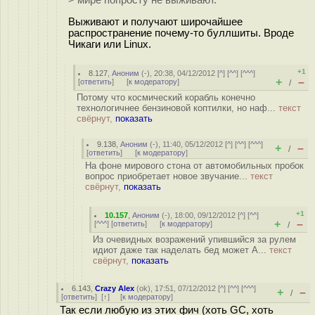
> мире попросту не выживают.
Выживают и получают широчайшее
распространение почему-то буллшиты. Вроде
Чикаги или Linux.
+1
8.127
,
Аноним
(
-
), 20:38, 04/12/2012 [
^
] [
^^
] [
^^^
]
+
–
[
ответить
]
[
к модератору
]
/
Потому что космический корабль конечно
технологичнее бензиновой коптилки, но наф...
текст
свёрнут,
показать
9.138
,
Аноним
(
-
), 11:40, 05/12/2012 [
^
] [
^^
] [
^^^
]
+
–
/
[
ответить
]
[
к модератору
]
На фоне мирового стона от автомобильных пробок
вопрос приобретает новое звучание...
текст
свёрнут,
показать
+1
10.157
,
Аноним
(
-
), 18:00, 09/12/2012 [
^
] [
^^
]
+
–
[
^^^
] [
ответить
]
[
к модератору
]
/
Из очевидных возражений упившийся за рулем
идиот даже так наделать бед может А...
текст
свёрнут,
показать
6.143
,
Crazy Alex
(
ok
), 17:51, 07/12/2012 [
^
] [
^^
] [
^^^
]
+
–
/
[
ответить
]
[
↑
] [
к модератору
]
Так если любую из этих фич (хоть GC, хоть