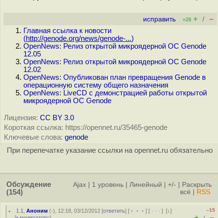
+
–
исправить
/
+28
Главная ссылка к новости
(
http://genode.org/news/genode-...
)
OpenNews: Релиз открытой микроядерной ОС Genode
12.05
OpenNews: Релиз открытой микроядерной ОС Genode
12.02
OpenNews: Опубликован план превращения Genode в
операционную систему общего назначения
OpenNews: LiveCD с демонстрацией работы открытой
микроядерной ОС Genode
Лицензия:
CC BY 3.0
Короткая ссылка: https://opennet.ru/35465-genode
Ключевые слова:
genode
При перепечатке указание ссылки на opennet.ru обязательно
Обсуждение
Ajax
|
1 уровень
|
Линейный
|
+/-
|
Раскрыть
(154)
всё
|
RSS
–15
1.1
,
Аноним
(
-
), 12:18, 03/12/2012 [
ответить
] [
﹢﹢﹢
] [
· · ·
]
[
↓
]
+
–
[
к модератору
]