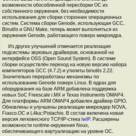
возможности обособленной пересборки ОС из
собственного окружения, без необходимости
использования для сборки сторонних операционных
систем. Система сборки Genode, использующая GCC,
Binutils и GNU Make, теперь может выполняться из
окружения Genode, работающего поверх микроядра.
Из других улучшений отмечается реализация
подсистемы звуковых драйверов, основанной на
интерфейсе OSS (Open Sound System). В системе
сборки осуществлён переход на новую версию набора
компиляторов GCC (4.7.2) и утилиты binutils 2.22.
Значительно переработаны механизмы по
использованию Genode поверх Linux. В ядрах для
оборудования на базе ARM добавлена поддержка
новых SoC Freescale i.MX и Texas Instruments OMAP4.
Для платформы ARM OMAP4 добавлен драйвер GPIO.
Обновлены и улучшены реализации микроядер NOVA,
Fiasco.OC и L4ka::Pistachio. В состав включена новая
версия легковесного TCP/IP-стека
lwIP
. Расширены
возможности runtime-окружения Noux,
обеспечивающего виртуализацию на уровне ОС.