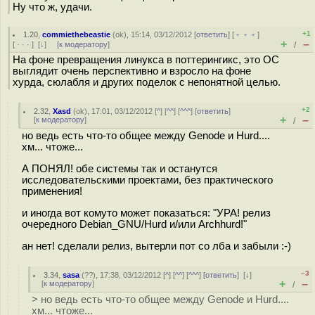
Ну что ж, удачи.
+1
1.20
,
commiethebeastie
(
ok
), 15:14, 03/12/2012 [
ответить
] [
﹢﹢﹢
]
+
–
[
· · ·
]
[
↓
] [
к модератору
]
/
На фоне превращения линукса в поттерингикс, это ОС
выглядит очень перспективно и взросло на фоне
хурда, сюлабля и других поделок с непонятной целью.
+2
2.32
,
Xasd
(
ok
), 17:01, 03/12/2012 [
^
] [
^^
] [
^^^
] [
ответить
]
+
–
[
к модератору
]
/
но ведь есть что-то общее между Genode и Hurd....
хм... чтоже...
А ПОНЯЛ! обе системы так и останутся
исследовательскими проектами, без практического
применения!
и иногда вот комуто может показаться: "УРА! релиз
очередного Debian_GNU/Hurd и/или Archhurd!"
ан нет! сделали релиз, вытерли пот со лба и забыли :-)
–3
3.34
,
sasa
(
??
), 17:38, 03/12/2012 [
^
] [
^^
] [
^^^
] [
ответить
]
[
↓
]
+
–
[
к модератору
]
/
> но ведь есть что-то общее между Genode и Hurd....
хм... чтоже...