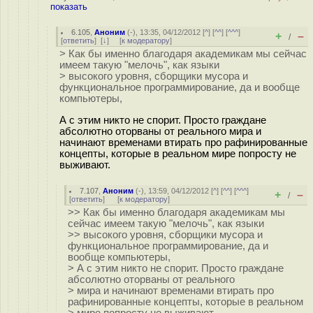
показать
6.105
,
Аноним
(
-
), 13:35, 04/12/2012 [
^
] [
^^
] [
^^^
]
+
–
/
[
ответить
]
[
↓
] [
к модератору
]
> Как бы именно благодаря академикам мы сейчас
имеем такую "мелочь", как языки
> высокого уровня, сборщики мусора и
функциональное программирование, да и вообще
компьютеры,
А с этим никто не спорит. Просто граждане
абсолютно оторваны от реального мира и
начинают временами втирать про рафинированные
концепты, которые в реальном мире попросту не
выживают.
7.107
,
Аноним
(
-
), 13:59, 04/12/2012 [
^
] [
^^
] [
^^^
]
+
–
/
[
ответить
]
[
к модератору
]
>> Как бы именно благодаря академикам мы
сейчас имеем такую "мелочь", как языки
>> высокого уровня, сборщики мусора и
функциональное программирование, да и
вообще компьютеры,
> А с этим никто не спорит. Просто граждане
абсолютно оторваны от реального
> мира и начинают временами втирать про
рафинированные концепты, которые в реальном