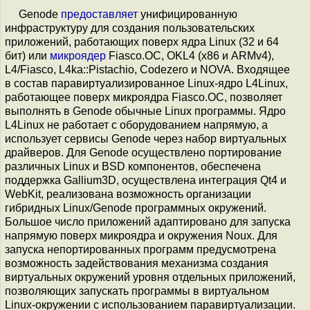
Genode
предоставляет
унифицированную
инфраструктуру для создания пользовательских
приложений, работающих поверх ядра Linux (32 и 64
бит) или
микроядер
Fiasco.OC, OKL4 (x86 и ARMv4),
L4/Fiasco, L4ka::Pistachio, Codezero и NOVA. Входящее
в состав паравиртуализированное Linux-ядро L4Linux,
работающее поверх микроядра Fiasco.OC, позволяет
выполнять в Genode обычные Linux программы. Ядро
L4Linux не работает с оборудованием напрямую, а
использует сервисы Genode через набор виртуальных
драйверов. Для Genode осуществлено портирование
различных Linux и BSD компонентов, обеспечена
поддержка Gallium3D, осуществлена интеграция Qt4 и
WebKit, реализована возможность организации
гибридных Linux/Genode программных окружений.
Большое число приложений адаптировано для запуска
напрямую поверх микроядра и окружения Noux. Для
запуска непортированных программ предусмотрена
возможность задействования механизма создания
виртуальных окружений уровня отдельных приложений,
позволяющих запускать программы в виртуальном
Linux-окружении с использованием паравиртуализации.