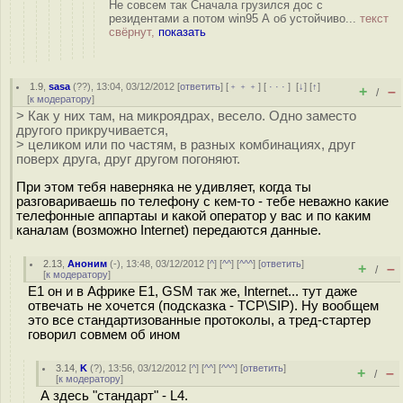
Не совсем так Сначала грузился дос с
резидентами а потом win95 А об устойчиво...
текст
свёрнут,
показать
1.9
,
sasa
(
??
), 13:04, 03/12/2012 [
ответить
] [
﹢﹢﹢
] [
· · ·
]
[
↓
] [
↑
]
+
–
/
[
к модератору
]
> Как у них там, на микроядрах, весело. Одно заместо
другого прикручивается,
> целиком или по частям, в разных комбинациях, друг
поверх друга, друг другом погоняют.
При этом тебя наверняка не удивляет, когда ты
разговариваешь по телефону с кем-то - тебе неважно какие
телефонные аппартаы и какой оператор у вас и по каким
каналам (возможно Internet) передаются данные.
2.13
,
Аноним
(
-
), 13:48, 03/12/2012 [
^
] [
^^
] [
^^^
] [
ответить
]
+
–
/
[
к модератору
]
E1 он и в Африке E1, GSM так же, Internet... тут даже
отвечать не хочется (подсказка - TCP\SIP). Ну вообщем
это все стандартизованные протоколы, а тред-стартер
говорил совмем об ином
3.14
,
K
(
?
), 13:56, 03/12/2012 [
^
] [
^^
] [
^^^
] [
ответить
]
+
–
/
[
к модератору
]
А здесь "стандарт" - L4.