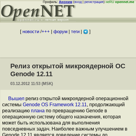
Профиль:
Аноним
(
вход
|
регистрация
)
неRU
opennet.me
[
новости
/
+++
|
форум
|
теги
|
]
Релиз открытой микроядерной ОС
Genode 12.11
03.12.2012 11:53 (MSK)
Вышел
релиз открытой микроядерной операционной
системы
Genode OS Framework 12.11
, продолжающий
реализацию
плана
по превращению Genode в
операционную систему общего назначения, которая
может быть использована для выполнения
повседневных задач. Наиболее важным улучшением в
Genode 12.11 является доведение системы до