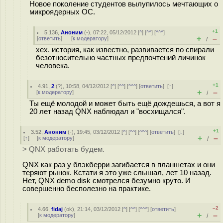
Новое поколение студентов вылупилось мечтающих о
микроядерных ОС.
+1
5.136
,
Аноним
(
-
), 07:22, 05/12/2012 [
^
] [
^^
] [
^^^
]
+
–
[
ответить
]
[
к модератору
]
/
хех. история, как известно, развивается по спирали
безотносительно частных предпочтений личинок
человека.
+1
4.91
,
2
(
?
), 10:58, 04/12/2012 [
^
] [
^^
] [
^^^
] [
ответить
]
[
↑
]
+
–
[
к модератору
]
/
Ты ещё молодой и может быть ещё дождешься, а вот я
20 лет назад QNX наблюдал и "восхищался".
+1
3.52
,
Аноним
(
-
), 19:45, 03/12/2012 [
^
] [
^^
] [
^^^
] [
ответить
]
[
↓
]
+
–
[
↑
] [
к модератору
]
/
> QNX работать будем.
QNX как раз у блэкберри загибается в планшетах и они
теряют рынок. Кстати я это уже слышал, лет 10 назад.
Нет, QNX demo disk смотрелся безумно круто. И
совершенно бесполезно на практике.
–2
4.66
,
fidaj
(
ok
), 21:14, 03/12/2012 [
^
] [
^^
] [
^^^
] [
ответить
]
+
–
[
к модератору
]
/