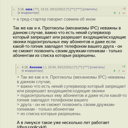
–1
3.16
,
sasa
(
??
), 14:22, 03/12/2012 [
^
] [
^^
] [
^^^
] [
ответить
]
+
–
[
к модератору
]
/
> а тред-стартер говорил совмем об ином
Так же как и я. Протоколы (механизмы IPC) неважны в
данном случае, важно что есть некий супервизор
который запрещает или разрешает входящие/исходящие
звонки подконтрольных ему абонентов и даже если
какой-то гопник завладел телефоном вашего друга - он
не сможет позвонить своим дружкам-гопникам - только
абонентам из списка которые разрешены.
+3
4.18
,
Аноним
(
-
), 15:04, 03/12/2012 [
^
] [
^^
] [
^^^
] [
ответить
]
+
–
[
к модератору
]
/
> Так же как и я. Протоколы (механизмы IPC) неважны
в данном случае,
> важно что есть некий супервизор который запрещает
или разрешает входящие/исходящие звонки
> подконтрольных ему абонентов и даже если какой-то
гопник завладел телефоном вашего
> друга - он не сможет позвонить своим дружкам-
гопникам - только абонентам
> из списка которые разрешены.
А в линуксе такое уже несколько лет работает
(dbus+policykit).