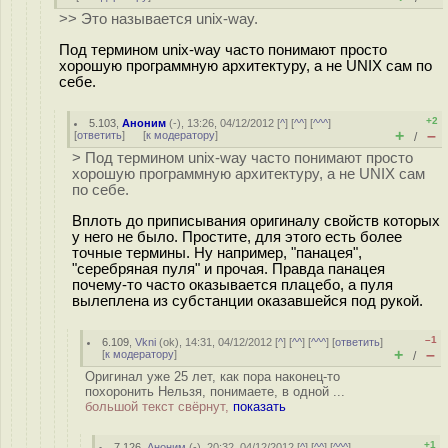
>> Это называется unix-way.
Под термином unix-way часто понимают просто
хорошую программную архитектуру, а не UNIX сам по
себе.
+2
5.103
,
Аноним
(
-
), 13:26, 04/12/2012 [
^
] [
^^
] [
^^^
]
+
–
[
ответить
]
[
к модератору
]
/
> Под термином unix-way часто понимают просто
хорошую программную архитектуру, а не UNIX сам
по себе.
Вплоть до приписывания оригиналу свойств которых
у него не было. Простите, для этого есть более
точные термины. Ну например, "панацея",
"серебряная пуля" и прочая. Правда панацея
почему-то часто оказывается плацебо, а пуля
вылеплена из субстанции оказавшейся под рукой.
–1
6.109
,
Vkni
(
ok
), 14:31, 04/12/2012 [
^
] [
^^
] [
^^^
] [
ответить
]
+
–
[
к модератору
]
/
Оригинал уже 25 лет, как пора наконец-то
похоронить Нельзя, понимаете, в одной ...
большой текст свёрнут,
показать
+1
7.126
,
Аноним
(
-
), 20:32, 04/12/2012 [
^
] [
^^
] [
^^^
]