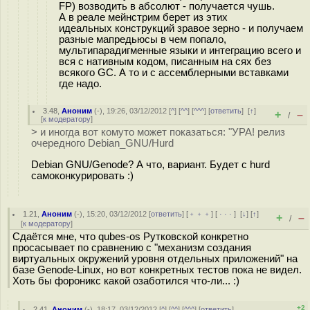
FP) возводить в абсолют - получается чушь.
А в реале мейнстрим берет из этих
идеальных конструкций зравое зерно - и получаем
разные мапредьюсы в чем попало,
мультипарадигменные языки и интеграцию всего и
вся с нативным кодом, писанным на сях без
всякого GC. А то и с ассемблерными вставками
где надо.
3.48
,
Аноним
(
-
), 19:26, 03/12/2012 [
^
] [
^^
] [
^^^
] [
ответить
]
[
↑
]
+
–
/
[
к модератору
]
> и иногда вот комуто может показаться: "УРА! релиз
очередного Debian_GNU/Hurd
Debian GNU/Genode? А что, вариант. Будет с hurd
самоконкурировать :)
1.21
,
Аноним
(
-
), 15:20, 03/12/2012 [
ответить
] [
﹢﹢﹢
] [
· · ·
]
[
↓
] [
↑
]
+
–
/
[
к модератору
]
Сдаётся мне, что qubes-os Рутковской конкретно
просасывает по сравнению с "механизм создания
виртуальных окружений уровня отдельных приложений" на
базе Genode-Linux, но вот конкретных тестов пока не видел.
Хоть бы фороникс какой озаботился что-ли... :)
+2
2.41
,
Аноним
(
-
), 18:17, 03/12/2012 [
^
] [
^^
] [
^^^
] [
ответить
]