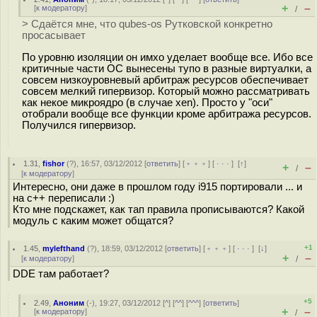
+
–
[
к модератору
]
/
> Сдаётся мне, что qubes-os Рутковской конкретно
просасывает
По уровню изоляции он имхо уделает вообще все. Ибо все
критичные части ОС вынесены тупо в разные виртуалки, а
совсем низкоуровневый арбитраж ресурсов обеспечивает
совсем мелкий гипервизор. Который можно рассматривать
как некое микроядро (в случае xen). Просто у "оси"
отобрали вообще все функции кроме арбитража ресурсов.
Получился гипервизор.
1.31
,
fishor
(
?
), 16:57, 03/12/2012 [
ответить
] [
﹢﹢﹢
] [
· · ·
]
[
↑
]
+
–
/
[
к модератору
]
Интересно, они даже в прошлом году i915 портировали ... и
на с++ переписали :)
Кто мне подскажет, как тап правила прописываются? Какой
модуль с каким может общатся?
+1
1.45
,
mylefthand
(
?
), 18:59, 03/12/2012 [
ответить
] [
﹢﹢﹢
] [
· · ·
]
[
↓
]
+
–
[
к модератору
]
/
DDE там работает?
+5
2.49
,
Аноним
(
-
), 19:27, 03/12/2012 [
^
] [
^^
] [
^^^
] [
ответить
]
+
–
[
к модератору
]
/