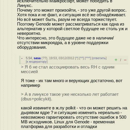
исключительно Майкрософт, может победить в
Линукс.
Почему это может произойти, - это уже другой вопрос.
Хотя пока и не факт, и ситуация всё же обнадёживает.
Но всё может быть, разум не всегда торжествует.
Поэтому Genode может рассматриваться как одна из
альтернатив у которой светлое будущее не столь уж и
невероятно.
Что интересно, это будущее даже не в наличии/
отсутствии микроядра, а в уровне поддержки
оборудования.
5.54
,
sasa
(
??
), 19:53, 03/12/2012 [
^
] [
^^
] [
^^^
] [
ответить
]
+
–
/
[
к модератору
]
> Я б не стал ассоциировать весь RH с одним
мессией
Я тоже - их там много и верующих достаточно, вот
например
> А в линуксе такое уже несколько лет работает
(dbus+policykit).
какой извините в ж.пу polkit - что он может решить на
дырявом ядре ? и ситуацию изменить нереально -
невозможно гарантировать отсутствие ошибок в 500
MB исходников. Linux для Genode - временная
платформа для разработки и отладки