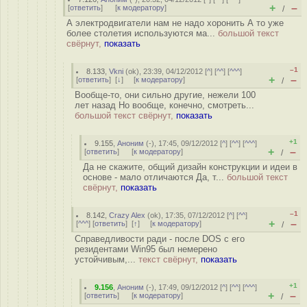
+
–
[
ответить
]
[
к модератору
]
/
А электродвигатели нам не надо хоронить А то уже
более столетия используются ма...
большой текст
свёрнут,
показать
–1
8.133
,
Vkni
(
ok
), 23:39, 04/12/2012 [
^
] [
^^
] [
^^^
]
+
–
[
ответить
]
[
↓
] [
к модератору
]
/
Вообще-то, они сильно другие, нежели 100
лет назад Но вообще, конечно, смотреть...
большой текст свёрнут,
показать
+1
9.155
,
Аноним
(
-
), 17:45, 09/12/2012 [
^
] [
^^
] [
^^^
]
+
–
[
ответить
]
[
к модератору
]
/
Да не скажите, общий дизайн конструкции и идеи в
основе - мало отличаются Да, т...
большой текст
свёрнут,
показать
–1
8.142
,
Crazy Alex
(
ok
), 17:35, 07/12/2012 [
^
] [
^^
]
+
–
[
^^^
] [
ответить
]
[
↑
] [
к модератору
]
/
Справедливости ради - после DOS с его
резидентами Win95 был немерено
устойчивым,...
текст свёрнут,
показать
+1
9.156
,
Аноним
(
-
), 17:49, 09/12/2012 [
^
] [
^^
] [
^^^
]
+
–
[
ответить
]
[
к модератору
]
/