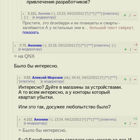
привлечения разработчиков?
5.101
,
Аноним
(
-
), 13:23, 04/12/2012 [
^
] [
^^
] [
^^^
] [
ответить
]
+
–
/
[
↑
] [
к модератору
]
Простите, это блэкберри и ее планшеты и смарты -
загибаются А у остальных они в...
большой текст свёрнут,
показать
–1
3.75
,
Аноним
(
-
), 23:26, 03/12/2012 [
^
] [
^^
] [
^^^
] [
ответить
]
[
↑
]
+
–
[
к модератору
]
/
> на QNX
Было бы интересно.
4.83
,
Алексей Морозов
(
ok
), 04:41, 04/12/2012 [
^
] [
^^
] [
^^^
]
+
–
/
[
ответить
]
[
к модератору
]
Интересно? Дуйте в магазины за устройствами.
А то всем интересно, а у конторы который
квартал убытки.
Или это так, досужее любопытство было?
+1
4.102
,
Аноним
(
-
), 13:24, 04/12/2012 [
^
] [
^^
] [
^^^
] [
ответить
]
+
–
[
к модератору
]
/
> Было бы интересно.
Бы? Блэкберри этим страдает уже несколько лет. И,