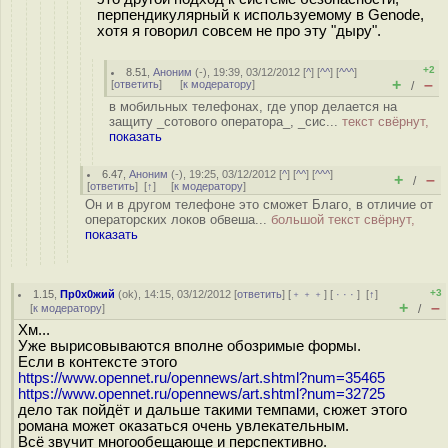
перпендикулярный к используемому в Genode,
хотя я говорил совсем не про эту "дыру".
+2
8.51
,
Аноним
(
-
), 19:39, 03/12/2012 [
^
] [
^^
] [
^^^
]
+
–
[
ответить
]
[
к модератору
]
/
в мобильных телефонах, где упор делается на
защиту _сотового оператора_, _сис...
текст свёрнут,
показать
6.47
,
Аноним
(
-
), 19:25, 03/12/2012 [
^
] [
^^
] [
^^^
]
+
–
/
[
ответить
]
[
↑
] [
к модератору
]
Он и в другом телефоне это сможет Благо, в отличие от
операторских локов обвеша...
большой текст свёрнут,
показать
+3
1.15
,
Пр0х0жий
(
ok
), 14:15, 03/12/2012 [
ответить
] [
﹢﹢﹢
] [
· · ·
]
[
↑
]
+
–
[
к модератору
]
/
Хм...
Уже вырисовываются вполне обозримые формы.
Если в контексте этого
https://www.opennet.ru/opennews/art.shtml?num=35465
https://www.opennet.ru/opennews/art.shtml?num=32725
дело так пойдёт и дальше такими темпами, сюжет этого
романа может оказаться очень увлекательным.
Всё звучит многообещающе и перспективно.