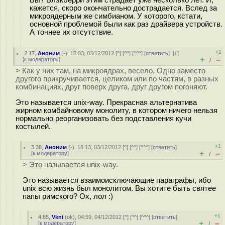
кажется, скоро окончательно дострадается. Вслед за
микроядерным же симбианом. У которого, кстати,
основной проблемой были как раз драйвера устройств.
А точнее их отсутствие.
+1
2.17
,
Аноним
(
-
), 15:03, 03/12/2012 [
^
] [
^^
] [
^^^
] [
ответить
]
[
↑
]
+
–
[
к модератору
]
/
> Как у них там, на микроядрах, весело. Одно заместо
другого прикручивается, целиком или по частям, в разных
комбинациях, друг поверх друга, друг другом погоняют.
Это называется unix-way. Прекрасная альтернатива
жирном комбайновому монолиту, в котором ничего нельзя
нормально реорганизовать без подставления кучи
костылей.
+1
3.38
,
Аноним
(
-
), 18:13, 03/12/2012 [
^
] [
^^
] [
^^^
] [
ответить
]
+
–
[
к модератору
]
/
> Это называется unix-way.
Это называется взаимоисключающие параграфы, ибо
unix всю жизнь был монолитом. Вы хотите быть святее
папы римского? Ох, лол :)
+1
4.85
,
Vkni
(
ok
), 04:59, 04/12/2012 [
^
] [
^^
] [
^^^
] [
ответить
]
+
–
[
к модератору
]
/