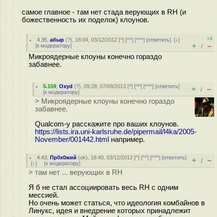
самое главное - там нет стада верующих в RH (и
божественность их поделок) клоунов.
+3
4.35
,
абыр
(
?
), 18:04, 03/12/2012 [
^
] [
^^
] [
^^^
] [
ответить
]
[
↓
]
+
–
[
к модератору
]
/
Микроядерные клоуны конечно гораздо
забавнее.
5.159
,
Oxyd
(
?
), 09:28, 07/09/2013 [
^
] [
^^
] [
^^^
] [
ответить
]
+
–
/
[
к модератору
]
> Микроядерные клоуны конечно гораздо
забавнее.
Qualcom-у расскажите про ваших клоунов.
https://lists.ira.uni-karlsruhe.de/pipermail/l4ka/2005-
November/001442.html
например.
4.43
,
Пр0х0жий
(
ok
), 18:40, 03/12/2012 [
^
] [
^^
] [
^^^
] [
ответить
]
+
–
/
[
↑
] [
к модератору
]
> там нет ... верующих в RH
Я б не стал ассоциировать весь RH с одним
мессией.
Но очень может статься, что идеология комбайнов в
Линукс, идея и внедрение которых принадлежит