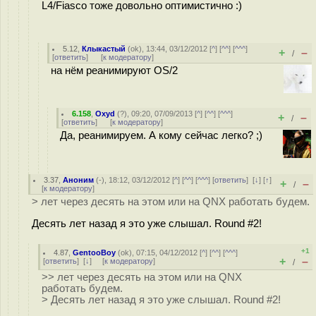
L4/Fiasсo тоже довольно оптимистично :)
5.12
,
Клыкастый
(
ok
), 13:44, 03/12/2012 [
^
] [
^^
] [
^^^
]
+
–
/
[
ответить
]
[
к модератору
]
на нём реанимируют OS/2
6.158
,
Oxyd
(
?
), 09:20, 07/09/2013 [
^
] [
^^
] [
^^^
]
+
–
/
[
ответить
]
[
к модератору
]
Да, реанимируем. А кому сейчас легко? ;)
3.37
,
Аноним
(
-
), 18:12, 03/12/2012 [
^
] [
^^
] [
^^^
] [
ответить
]
[
↓
] [
↑
]
+
–
/
[
к модератору
]
> лет через десять на этом или на QNX работать будем.
Десять лет назад я это уже слышал. Round #2!
+1
4.87
,
GentooBoy
(
ok
), 07:15, 04/12/2012 [
^
] [
^^
] [
^^^
]
+
–
[
ответить
]
[
↓
] [
к модератору
]
/
>> лет через десять на этом или на QNX
работать будем.
> Десять лет назад я это уже слышал. Round #2!