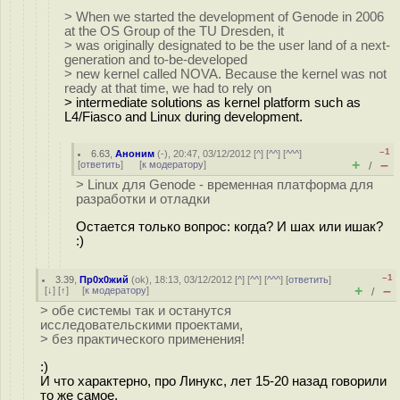
> When we started the development of Genode in 2006
at the OS Group of the TU Dresden, it
> was originally designated to be the user land of a next-
generation and to-be-developed
> new kernel called NOVA. Because the kernel was not
ready at that time, we had to rely on
> intermediate solutions as kernel platform such as
L4/Fiasco and Linux during development.
–1
6.63
,
Аноним
(
-
), 20:47, 03/12/2012 [
^
] [
^^
] [
^^^
]
+
–
[
ответить
]
[
к модератору
]
/
> Linux для Genode - временная платформа для
разработки и отладки
Остается только вопрос: когда? И шах или ишак?
:)
–1
3.39
,
Пр0х0жий
(
ok
), 18:13, 03/12/2012 [
^
] [
^^
] [
^^^
] [
ответить
]
+
–
[
↓
] [
↑
] [
к модератору
]
/
> обе системы так и останутся
исследовательскими проектами,
> без практического применения!
:)
И что характерно, про Линукс, лет 15-20 назад говорили
то же самое.