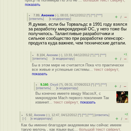
проср ть полимеры Но это не ...
большой текст свёрнут,
показать
7.89
,
Аноним
(
-
), 08:03, 04/12/2012 [
^
] [
^^
] [
^^^
]
+
–
/
[
ответить
]
[
к модератору
]
Я думаю, если бы Торвальдс в 1991 году взялся
за разработку микроядерной ОС, у него тоже бы
получилось. Талантливые разработчики и
сильное сообщество при разработке опенсорс-
продукта куда важнее, чем технические детали.
+1
8.104
,
Аноним
(
-
), 13:33, 04/12/2012 [
^
] [
^^
] [
^^^
]
+
–
[
ответить
]
[
к модератору
]
/
Бы в этом мире не считается Пока что практически
все живые и успешные системы...
текст свёрнут,
показать
9.160
,
Oxyd
(
?
), 09:31, 07/09/2013 [
^
] [
^^
] [
^^^
]
+
–
/
[
ответить
]
[
к модератору
]
Вы конечно имеете ввиду MacosX, с
микроядром Mach первого поколения Так
извинит...
текст свёрнут,
показать
+2
5.92
,
Аноним
(
-
), 12:47, 04/12/2012 [
^
] [
^^
] [
^^^
] [
ответить
]
+
–
[
↑
] [
к модератору
]
/
Как бы именно благодаря академикам мы сейчас имеем
такую мелочь , как языки выс...
большой текст свёрнут,