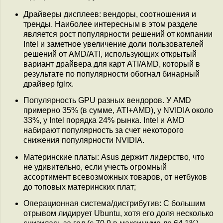
Драйверы дисплеев: вендоры, соотношения и
тренды. Наиболее интересным в этом разделе
является рост популярности решений от компании
Intel и заметное увеличение доли пользователей
решений от AMD/ATI, использующих открытый
вариант драйвера для карт ATI/AMD, который в
результате по популярности обогнал бинарный
драйвер fglrx.
Популярность GPU разных вендоров. У AMD
примерно 35% (в сумме, ATI+AMD), у NVIDIA около
33%, у Intel порядка 24% рынка. Intel и AMD
набирают популярность за счет некоторого
снижения популярности NVIDIA.
Материнские платы: Asus держит лидерство, что
не удивительно, если учесть огромный
ассортимент всевозможных товаров, от нетбуков
до топовых материнских плат;
Операционная система/дистрибутив: С большим
отрывом лидирует Ubuntu, хотя его доля несколько