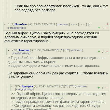
Если вы про пользователей блобиков - то да, они жрут
все подряд без разбора.
–1
1.11
,
filosofem
(
ok
), 19:43, 23/04/2012 [
ответить
] [
﹢﹢﹢
] [
· · ·
]
[
↑
]
+
–
[
к модератору
]
/
Годный вброс. Цифры закономерны и не расходятся со
здравым смыслом, а порция заднепроходного жжения
фанатикам гарантирована.
2.18
,
Аноним
(
-
), 19:38, 24/04/2012 [
^
] [
^^
] [
^^^
] [
ответить
]
+
–
/
[
к модератору
]
> Годный вброс. Цифры закономерны и не расходятся со
здравым смыслом, а порция
> заднепроходного жжения фанатикам гарантирована.
Со здравым смыслом как раз расходятся. Откуда взялись
30% не-убунт?
3.22
,
Куяврик
(
?
), 12:45, 26/04/2012 [
^
] [
^^
] [
^^^
] [
ответить
]
+
–
/
[
к модератору
]
>> Годный вброс. Цифры закономерны и не расходятся
со здравым смыслом, а порция
>> заднепроходного жжения фанатикам гарантирована.
> Со здравым смыслом как раз расходятся. Откуда
взялись 30% не-убунт?