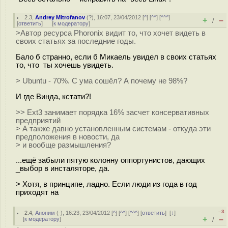
2.3
,
Andrey Mitrofanov
(
?
), 16:07, 23/04/2012 [
^
] [
^^
] [
^^^
]
+
–
/
[
ответить
]
[
к модератору
]
>Автор ресурса Phoronix видит то, что хочет видеть в
своих статьях за последние годы.
Бало б странно, если б Микаель увидел в своих статьях
то, что ты хочешь увидеть.
> Ubuntu - 70%. С ума сошёл? А почему не 98%?
И где Винда, кстати?!
>> Ext3 занимает порядка 16% засчет консервативных
предприятий
> А также давно установленным системам - откуда эти
предположения в новости, да
> и вообще размышления?
...ещё забыли пятую колонну оппортунистов, дающих
_выбор в инсталяторе, да.
> Хотя, в принципе, ладно. Если люди из года в год
приходят на
–3
2.4
,
Аноним
(
-
), 16:23, 23/04/2012 [
^
] [
^^
] [
^^^
] [
ответить
]
[
↓
]
+
–
[
к модератору
]
/