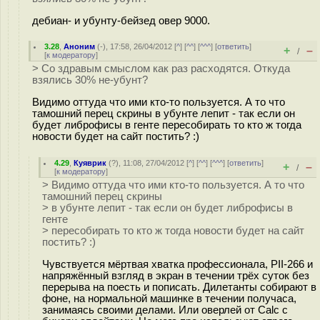
дебиан- и убунту-бейзед овер 9000.
3.28
,
Аноним
(
-
), 17:58, 26/04/2012 [
^
] [
^^
] [
^^^
] [
ответить
]
+
–
/
[
к модератору
]
> Со здравым смыслом как раз расходятся. Откуда
взялись 30% не-убунт?
Видимо оттуда что ими кто-то пользуется. А то что
тамошний перец скрины в убунте лепит - так если он
будет либрофисы в генте пересобирать то кто ж тогда
новости будет на сайт постить? :)
4.29
,
Куяврик
(
?
), 11:08, 27/04/2012 [
^
] [
^^
] [
^^^
] [
ответить
]
+
–
/
[
к модератору
]
> Видимо оттуда что ими кто-то пользуется. А то что
тамошний перец скрины
> в убунте лепит - так если он будет либрофисы в
генте
> пересобирать то кто ж тогда новости будет на сайт
постить? :)
Чувствуется мёртвая хватка профессионала, PII-266 и
напряжённый взгляд в экран в течении трёх суток без
перерыва на поесть и пописать. Дилетанты собирают в
фоне, на нормальной машинке в течении получаса,
занимаясь своими делами. Или оверлей от Calc с