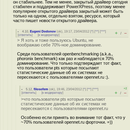
он стабильнее. Тем не менее, закрытый драйвер сегодня
стабилен и поддерживает PowerXPress, поэтому менее
популярнее открытого драйвера закрытый может быть
только на одном, отдельно взятом, ресурсе, который
часто пишет новости открытого драйвера.
4.10
,
Eugeni Dodonov
(
ok
), 19:17, 23/04/2012 [
^
] [
^^
] [
^^^
]
+
–
/
[
ответить
]
[
к модератору
]
> Я хоть и тоже пользуюсь Ubuntu, не
воображаю себе 70%-ное доминирование.
Среди пользователей openbenchmarking (a.k.a.,
phoronix benchmark) как раз и наблюдается 70%
доминирование. Что только подтверждает тот факт,
что пользователи pts которые посылают
статистические данные об их системах не
пересекаются с пользователями opennet.ru :).
+2
5.12
,
filosofem
(
ok
), 19:46, 23/04/2012 [
^
] [
^^
] [
^^^
]
+
–
[
ответить
]
[
к модератору
]
/
>что пользователи pts которые посылают
статистические данные об их системах не
пересекаются с пользователями opennet.ru
Особенно если принять во внимание тот факт, что у
~70% пользователей opennet.ru форточки. =))