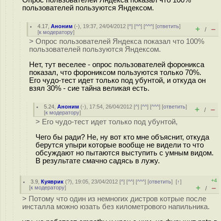
пользователей пользуются Яндексом.
4.17
,
Аноним
(
-
), 19:37, 24/04/2012 [
^
] [
^^
] [
^^^
] [
ответить
]
+
–
/
[
к модератору
]
> Опрос пользователей Яндекса показал что 100%
пользователей пользуются Яндексом.
Нет, тут веселее - опрос пользователей фороникса
показал, что форониксом пользуются только 70%.
Его чудо-тест идет только под убунтой, и откуда он
взял 30% - сие тайна великая есть.
5.24
,
Аноним
(
-
), 17:54, 26/04/2012 [
^
] [
^^
] [
^^^
] [
ответить
]
+
–
/
[
к модератору
]
> Его чудо-тест идет только под убунтой,
Чего бы ради? Не, ну вот кто мне объяснит, откуда
берутся упыри которые вообще не видели то что
обсуждают но пытаются выступить с умным видом.
В результате смачно садясь в лужу.
+4
3.9
,
Куяврик
(
?
), 19:05, 23/04/2012 [
^
] [
^^
] [
^^^
] [
ответить
]
[
↑
]
+
–
[
к модератору
]
/
> Потому что один из немногих дистров котрые после
инсталла можно юзать без километрового напильника.