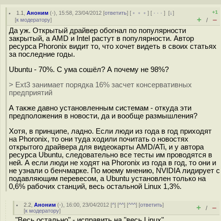
+1
1.1
,
Аноним
(
-
), 15:58, 23/04/2012 [
ответить
] [
﹢﹢﹢
] [
· · ·
]
[
↓
]
+
–
[
к модератору
]
/
Да уж. Открытый драйвер обогнал по популярности
закрытый, а AMD и Intel растут в популярности. Автор
ресурса Phoronix видит то, что хочет видеть в своих статьях
за последние годы.
Ubuntu - 70%. С ума сошёл? А почему не 98%?
> Ext3 занимает порядка 16% засчет консервативных
предприятий
А также давно установленным системам - откуда эти
предположения в новости, да и вообще размышления?
Хотя, в принципе, ладно. Если люди из года в год приходят
на Phoronix, то они туда ходили почитать о новостях
открытого драйвера для видеокарты AMD/ATi, и у автора
ресурса Ubuntu, следовательно все тесты им проводятся в
ней. А если люди не ходят на Phoronix из года в год, то они и
не узнали о бенчмарке. По моему мнению, NVIDIA лидирует с
подавляющим перевесом, а Ubuntu установлен только на
0,6% рабочих станций, весь остальной Linux 1,3%.
2.2
,
Аноним
(
-
), 16:00, 23/04/2012 [
^
] [
^^
] [
^^^
] [
ответить
]
+
–
/
[
к модератору
]
"Весь остально" - исправить на "весь Linux".