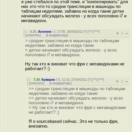
я уже стебался по этой теме. и "конпелировать" для
них это что-то сродни трансляции в машкоды по
таблицам неделями. забавно но когда такие детки
начинают обсуждать железо - у всех поголовно i7 и
мегавидюхи.
6.25
,
Аноним
(
-
), 17:55, 26/04/2012 [
^
] [
^^
] [
^^^
]
+
–
/
[
ответить
]
[
к модератору
]
> сродни трансляции в машкоды по таблицам
неделями. забавно но когда такие
> детки начинают обсуждать железо - у всех
поголовно i7 и мегавидюхи.
Ну так кто ж виноват что фря с мегавидяхами не
работает? :)
7.30
,
Куяврик
(
?
), 11:10, 27/04/2012 [
^
] [
^^
] [
^^^
]
+
–
/
[
ответить
]
[
к модератору
]
>> сродни трансляции в машкоды по таблицам
неделями. забавно но когда такие
>> детки начинают обсуждать железо - у всех
поголовно i7 и мегавидюхи.
> Ну так кто ж виноват что фря с мегавидяхами
не работает? :)
Я о sourcebased сейчас. Это не только фря,
внезапно.