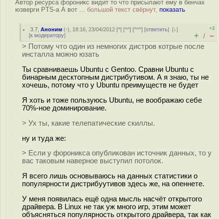
Автор ресурса фороникс видит то что присылают ему в бенчах
юзверги PTS-а А вот ...
большой текст свёрнут,
показать
+2
3.7
,
Аноним
(
-
), 18:16, 23/04/2012 [
^
] [
^^
] [
^^^
] [
ответить
]
[
↓
]
+
–
[
к модератору
]
/
> Потому что один из немногих дистров котрые после
инсталла можно юзать
Ты сравниваешь Ubuntu с Gentoo. Сравни Ubuntu с
бинарным десктопным дистрибутивом. А я знаю, ты не
хочешь, потому что у Ubuntu преимуществ не будет
Я хоть и тоже пользуюсь Ubuntu, не воображаю себе
70%-ное доминирование.
> Ух ты, какие телепатические скиллы.
ну и туда же:
> Если у фороникса опубликован источник данных, то у
вас таковым наверное выступил потолок.
Я всего лишь основываюсь на данных статистики о
популярности дистрибуутивов здесь же, на опеннете.
У меня появилась ещё одна мысль насчёт открытого
драйвера. В Linux не так уж много игр, этим может
объясняться популярность открытого драйвера, так как