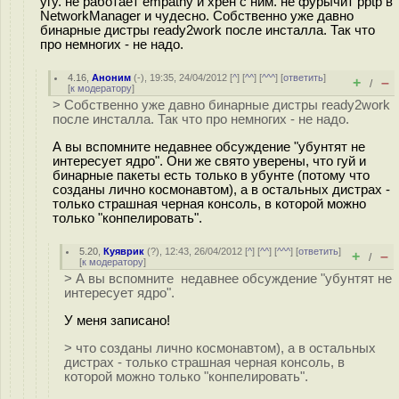
угу. не работает empathy и хрен с ним. не фурычит pptp в
NetworkManager и чудесно. Собственно уже давно
бинарные дистры ready2work после инсталла. Так что
про немногих - не надо.
4.16
,
Аноним
(
-
), 19:35, 24/04/2012 [
^
] [
^^
] [
^^^
] [
ответить
]
+
–
/
[
к модератору
]
> Собственно уже давно бинарные дистры ready2work
после инсталла. Так что про немногих - не надо.
А вы вспомните недавнее обсуждение "убунтят не
интересует ядро". Они же свято уверены, что гуй и
бинарные пакеты есть только в убунте (потому что
созданы лично космонавтом), а в остальных дистрах -
только страшная черная консоль, в которой можно
только "конпелировать".
5.20
,
Куяврик
(
?
), 12:43, 26/04/2012 [
^
] [
^^
] [
^^^
] [
ответить
]
+
–
/
[
к модератору
]
> А вы вспомните недавнее обсуждение "убунтят не
интересует ядро".
У меня записано!
> что созданы лично космонавтом), а в остальных
дистрах - только страшная черная консоль, в
которой можно только "конпелировать".