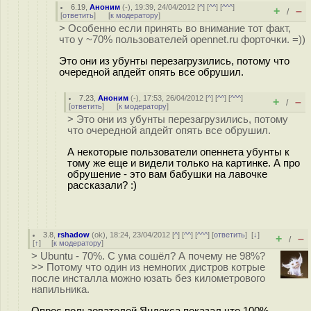
6.19
,
Аноним
(
-
), 19:39, 24/04/2012 [
^
] [
^^
] [
^^^
]
+
–
/
[
ответить
]
[
к модератору
]
> Особенно если принять во внимание тот факт,
что у ~70% пользователей opennet.ru форточки. =))
Это они из убунты перезагрузились, потому что
очередной апдейт опять все обрушил.
7.23
,
Аноним
(
-
), 17:53, 26/04/2012 [
^
] [
^^
] [
^^^
]
+
–
/
[
ответить
]
[
к модератору
]
> Это они из убунты перезагрузились, потому
что очередной апдейт опять все обрушил.
А некоторые пользователи опеннета убунты к
тому же еще и видели только на картинке. А про
обрушение - это вам бабушки на лавочке
рассказали? :)
3.8
,
rshadow
(
ok
), 18:24, 23/04/2012 [
^
] [
^^
] [
^^^
] [
ответить
]
[
↓
]
+
–
/
[
↑
] [
к модератору
]
> Ubuntu - 70%. С ума сошёл? А почему не 98%?
>> Потому что один из немногих дистров котрые
после инсталла можно юзать без километрового
напильника.
Опрос пользователей Яндекса показал что 100%