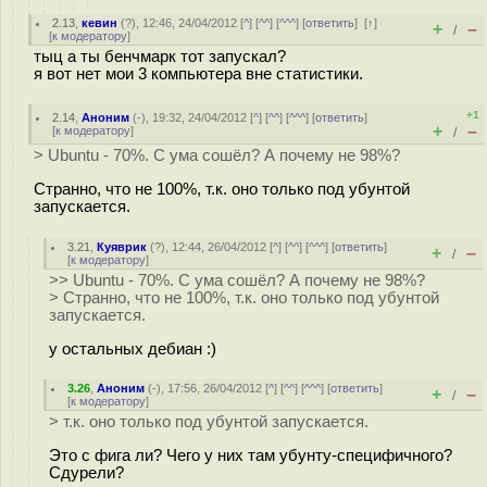
2.13
,
кевин
(
?
), 12:46, 24/04/2012 [
^
] [
^^
] [
^^^
] [
ответить
]
[
↑
]
+
–
/
[
к модератору
]
тыц а ты бенчмарк тот запускал?
я вот нет мои 3 компьютера вне статистики.
+1
2.14
,
Аноним
(
-
), 19:32, 24/04/2012 [
^
] [
^^
] [
^^^
] [
ответить
]
+
–
[
к модератору
]
/
> Ubuntu - 70%. С ума сошёл? А почему не 98%?
Странно, что не 100%, т.к. оно только под убунтой
запускается.
3.21
,
Куяврик
(
?
), 12:44, 26/04/2012 [
^
] [
^^
] [
^^^
] [
ответить
]
+
–
/
[
к модератору
]
>> Ubuntu - 70%. С ума сошёл? А почему не 98%?
> Странно, что не 100%, т.к. оно только под убунтой
запускается.
у остальных дебиан :)
3.26
,
Аноним
(
-
), 17:56, 26/04/2012 [
^
] [
^^
] [
^^^
] [
ответить
]
+
–
/
[
к модератору
]
> т.к. оно только под убунтой запускается.
Это с фига ли? Чего у них там убунту-специфичного?
Сдурели?