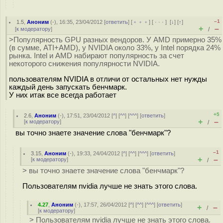
–1
1.5
,
Аноним
(
-
), 16:35, 23/04/2012 [
ответить
] [
﹢﹢﹢
] [
· · ·
]
[
↓
] [
↑
]
+
–
[
к модератору
]
/
>Популярность GPU разных вендоров. У AMD примерно 35%
(в сумме, ATI+AMD), у NVIDIA около 33%, у Intel порядка 24%
рынка. Intel и AMD набирают популярность за счет
некоторого снижения популярности NVIDIA.
пользователям NVIDIA в отличи от остальных нет нужды
каждый день запускать бенчмарк.
У них итак все всегда работает
+5
2.6
,
Аноним
(
-
), 17:51, 23/04/2012 [
^
] [
^^
] [
^^^
] [
ответить
]
+
–
[
к модератору
]
/
вы точно знаете значение слова "бенчмарк"?
–1
3.15
,
Аноним
(
-
), 19:33, 24/04/2012 [
^
] [
^^
] [
^^^
] [
ответить
]
+
–
[
к модератору
]
/
> вы точно знаете значение слова "бенчмарк"?
Пользователям nvidia лучше не знать этого слова.
4.27
,
Аноним
(
-
), 17:57, 26/04/2012 [
^
] [
^^
] [
^^^
] [
ответить
]
+
–
/
[
к модератору
]
> Пользователям nvidia лучше не знать этого слова.