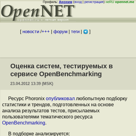
Профиль:
Аноним
(
вход
|
регистрация
)
неRU
opennet.me
[
новости
/
+++
|
форум
|
теги
|
]
Оценка систем, тестируемых в
сервисе OpenBenchmarking
23.04.2012 13:39 (MSK)
Ресурс Phoronix
опубликовал
любопытную подборку
статистики и трендов, подготовленных на основе
анализа результатов тестов, присылаемых
пользователями тематического ресурса
OpenBenchmarking
.
В подборке анализируется: