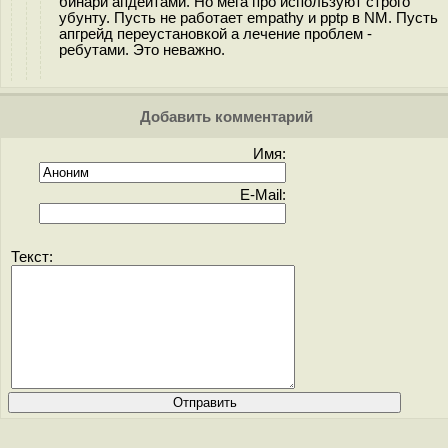
бинари апдейтами. Но мега про используют строго
убунту. Пусть не работает empathy и pptp в NM. Пусть
апгрейд переустановкой а лечение проблем -
ребутами. Это неважно.
Добавить комментарий
Имя:
E-Mail:
Текст: