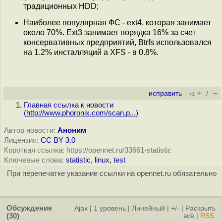
традиционных HDD;
Наиболее популярная ФС - ext4, которая занимает
около 70%. Ext3 занимает порядка 16% за счет
консервативных предприятий, Btrfs использовался
на 1.2% инсталляций а XFS - в 0.8%.
+
–
исправить
/
+1
Главная ссылка к новости
(
http://www.phoronix.com/scan.p...
)
Автор новости:
Аноним
Лицензия:
CC BY 3.0
Короткая ссылка: https://opennet.ru/33661-statistic
Ключевые слова:
statistic
,
linux
,
test
При перепечатке указание ссылки на opennet.ru обязательно
Обсуждение
Ajax
|
1 уровень
|
Линейный
|
+/-
|
Раскрыть
(30)
всё
|
RSS