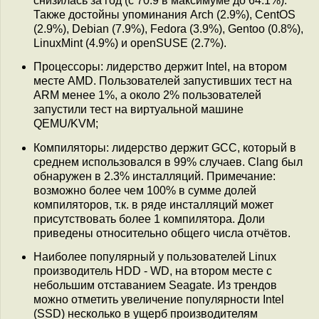
снизилась за год (с 70.9 в максимуме до 64.1%).
Также достойны упоминания Arch (2.9%), CentOS
(2.9%), Debian (7.9%), Fedora (3.9%), Gentoo (0.8%),
LinuxMint (4.9%) и openSUSE (2.7%).
Процессоры: лидерство держит Intel, на втором
месте AMD. Пользователей запустивших тест на
ARM менее 1%, а около 2% пользователей
запустили тест на виртуальной машине
QEMU/KVM;
Компиляторы: лидерство держит GCC, который в
среднем использовался в 99% случаев. Clang был
обнаружен в 2.3% инсталляций. Примечание:
возможно более чем 100% в сумме долей
компиляторов, т.к. в ряде инсталляций может
присутствовать более 1 компилятора. Доли
приведены относительно общего числа отчётов.
Наиболее популярный у пользователей Linux
производитель HDD - WD, на втором месте с
небольшим отставанием Seagate. Из трендов
можно отметить увеличение популярности Intel
(SSD) несколько в ущерб производителям