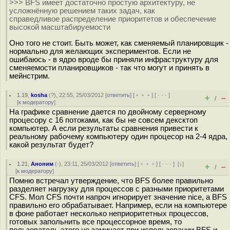
>>> BFS имеет достаточно простую архитектуру, не
усложнённую решением таких задач, как
справедливое распределение приоритетов и обеспечение
высокой масштабируемости
Оно того не стоит. Быть может, как сменяемый планировщик -
нормально для желающих экспериментов. Если не
ошибаюсь - в ядро вроде бы приняли инфраструктуру для
сменяемости планировщиков - так что могут и принять в
мейнстрим.
1.19
,
kosha
(
?
), 22:55, 25/03/2012 [
ответить
] [
﹢﹢﹢
] [
· · ·
]
+
–
/
[
к модератору
]
На графике сравнение дается по двойному серверному
процесору с 16 потоками, как бы не совсем дексктоп
компьютер. А если результаты сравнения привести к
реальному рабочему компьютеру один процесор на 2-4 ядра,
какой результат будет?
1.21
,
Аноним
(
-
), 23:11, 25/03/2012 [
ответить
] [
﹢﹢﹢
] [
· · ·
]
[
↓
]
+
–
/
[
к модератору
]
Помню встречал утверждение, что BFS более правильно
разделяет нагрузку для процессов с разными приоритетами
CFS. Мол CFS почти напроч игнорирует значение nice, а BFS
правильно его обрабатывает. Например, если на компьютере
в фоне работает несколько неприоритетных процессов,
готовых запольнить все процессорное время, то