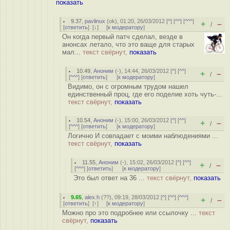
показать
9.37
,
pavlinux
(
ok
), 01:20, 26/03/2012 [
^
] [
^^
] [
^^^
]
+
–
/
[
ответить
]
[
↓
] [
к модератору
]
Он когда первый патч сделал, везде в
анонсах летало, что это ваще для старых
мал...
текст свёрнут,
показать
10.49
,
Аноним
(
-
), 14:44, 26/03/2012 [
^
] [
^^
]
+
–
/
[
^^^
] [
ответить
]
[
к модератору
]
Видимо, он с огромным трудом нашел
единственный проц, где его поделие хоть чуть-...
текст свёрнут,
показать
10.54
,
Аноним
(
-
), 15:00, 26/03/2012 [
^
] [
^^
]
+
–
/
[
^^^
] [
ответить
]
[
к модератору
]
Логично И совпадает с моими наблюдениями ...
текст свёрнут,
показать
11.55
,
Аноним
(
-
), 15:02, 26/03/2012 [
^
] [
^^
]
+
–
/
[
^^^
] [
ответить
]
[
к модератору
]
Это был ответ на 36 ...
текст свёрнут,
показать
9.65
,
alex.h
(
??
), 09:19, 28/03/2012 [
^
] [
^^
] [
^^^
]
+
–
/
[
ответить
]
[
↑
] [
к модератору
]
Можно про это подробнее или ссылочку ...
текст
свёрнут,
показать