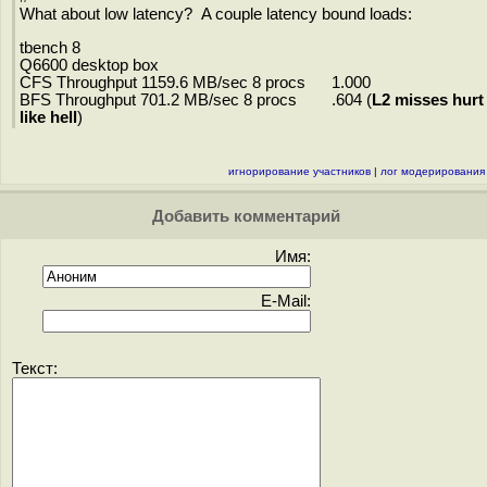
What about low latency? A couple latency bound loads:
tbench 8
Q6600 desktop box
CFS Throughput 1159.6 MB/sec 8 procs 1.000
BFS Throughput 701.2 MB/sec 8 procs .604 (
L2 misses hurt
like hell
)
игнорирование участников
|
лог модерирования
Добавить комментарий
Имя:
E-Mail:
Текст: