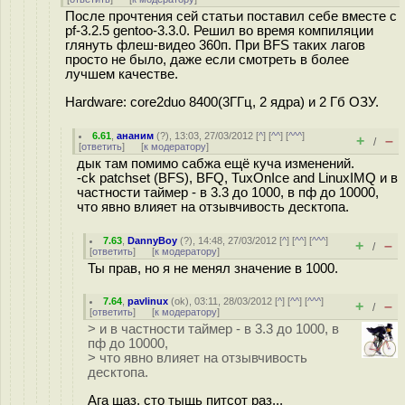
После прочтения сей статьи поставил себе вместе с
pf-3.2.5 gentoo-3.3.0. Решил во время компиляции
глянуть флеш-видео 360п. При BFS таких лагов
просто не было, даже если смотреть в более
лучшем качестве.
Hardware: core2duo 8400(3ГГц, 2 ядра) и 2 Гб ОЗУ.
6.61
,
ананим
(
?
), 13:03, 27/03/2012 [
^
] [
^^
] [
^^^
]
+
–
/
[
ответить
]
[
к модератору
]
дык там помимо сабжа ещё куча изменений.
-ck patchset (BFS), BFQ, TuxOnIce and LinuxIMQ и в
частности таймер - в 3.3 до 1000, в пф до 10000,
что явно влияет на отзывчивость десктопа.
7.63
,
DannyBoy
(
?
), 14:48, 27/03/2012 [
^
] [
^^
] [
^^^
]
+
–
/
[
ответить
]
[
к модератору
]
Ты прав, но я не менял значение в 1000.
7.64
,
pavlinux
(
ok
), 03:11, 28/03/2012 [
^
] [
^^
] [
^^^
]
+
–
/
[
ответить
]
[
к модератору
]
> и в частности таймер - в 3.3 до 1000, в
пф до 10000,
> что явно влияет на отзывчивость
десктопа.
Ага щаз, сто тыщь питсот раз...