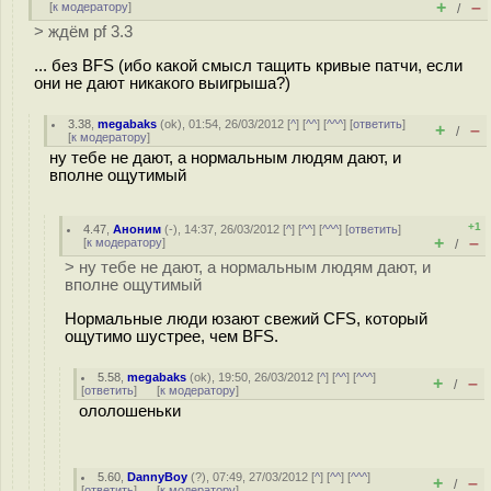
+
–
[
к модератору
]
/
> ждём pf 3.3
... без BFS (ибо какой смысл тащить кривые патчи, если
они не дают никакого выигрыша?)
3.38
,
megabaks
(
ok
), 01:54, 26/03/2012 [
^
] [
^^
] [
^^^
] [
ответить
]
+
–
/
[
к модератору
]
ну тебе не дают, а нормальным людям дают, и
вполне ощутимый
+1
4.47
,
Аноним
(
-
), 14:37, 26/03/2012 [
^
] [
^^
] [
^^^
] [
ответить
]
+
–
[
к модератору
]
/
> ну тебе не дают, а нормальным людям дают, и
вполне ощутимый
Нормальные люди юзают свежий CFS, который
ощутимо шустрее, чем BFS.
5.58
,
megabaks
(
ok
), 19:50, 26/03/2012 [
^
] [
^^
] [
^^^
]
+
–
/
[
ответить
]
[
к модератору
]
ололошеньки
5.60
,
DannyBoy
(
?
), 07:49, 27/03/2012 [
^
] [
^^
] [
^^^
]
+
–
/
[
ответить
]
[
к модератору
]