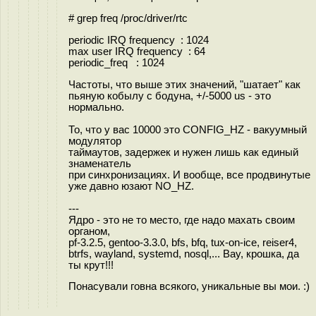
# grep freq /proc/driver/rtc
periodic IRQ frequency : 1024
max user IRQ frequency : 64
periodic_freq : 1024
Частоты, что выше этих значений, "шатает" как
пьяную кобылу с бодуна, +/-5000 us - это
нормально.
То, что у вас 10000 это CONFIG_HZ - вакуумный
модулятор
таймаутов, задержек и нужен лишь как единый
знаменатель
при синхронизациях. И вообще, все продвинутые
уже давно юзают NO_HZ.
---
Ядро - это не то место, где надо махать своим
органом,
pf-3.2.5, gentoo-3.3.0, bfs, bfq, tux-on-ice, reiser4,
btrfs, wayland, systemd, nosql,... Вау, крошка, да
ты крут!!!
Понасували говна всякого, уникальные вы мои. :)