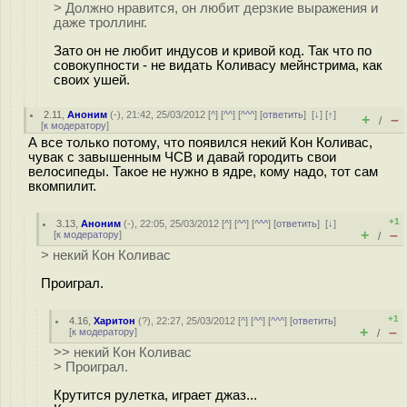
> Должно нравится, он любит дерзкие выражения и
даже троллинг.
Зато он не любит индусов и кривой код. Так что по
совокупности - не видать Коливасу мейнстрима, как
своих ушей.
2.11
,
Аноним
(
-
), 21:42, 25/03/2012 [
^
] [
^^
] [
^^^
] [
ответить
]
[
↓
] [
↑
]
+
–
/
[
к модератору
]
А все только потому, что появился некий Кон Коливас,
чувак с завышенным ЧСВ и давай городить свои
велосипеды. Такое не нужно в ядре, кому надо, тот сам
вкомпилит.
+1
3.13
,
Аноним
(
-
), 22:05, 25/03/2012 [
^
] [
^^
] [
^^^
] [
ответить
]
[
↓
]
+
–
[
к модератору
]
/
> некий Кон Коливас
Проиграл.
+1
4.16
,
Харитон
(
?
), 22:27, 25/03/2012 [
^
] [
^^
] [
^^^
] [
ответить
]
+
–
[
к модератору
]
/
>> некий Кон Коливас
> Проиграл.
Крутится рулетка, играет джаз...