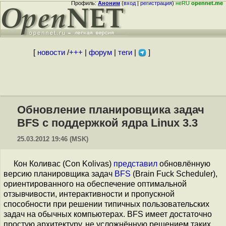
Профиль:
Аноним
(
вход
|
регистрация
)
неRU
opennet.me
[
новости
/
+++
|
форум
|
теги
|
]
Обновление планировщика задач
BFS с поддержкой ядра Linux 3.3
25.03.2012 19:46 (MSK)
Кон Коливас (Con Kolivas)
представил
обновлённую
версию планировщика задач
BFS
(Brain Fuck Scheduler),
ориентированного на обеспечение оптимальной
отзывчивости, интерактивности и пропускной
способности при решении типичных пользовательских
задач на обычных компьютерах. BFS имеет достаточно
простую архитектуру, не усложнённую решением таких