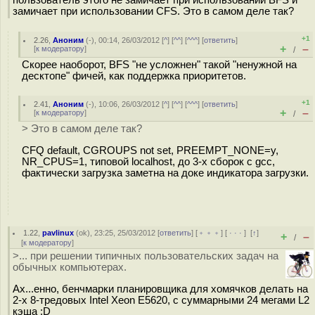
пользователь этого не замичает при использовании BFS и
замичает при использовании CFS. Это в самом деле так?
+1
2.26
,
Аноним
(
-
), 00:14, 26/03/2012 [
^
] [
^^
] [
^^^
] [
ответить
]
+
–
[
к модератору
]
/
Скорее наоборот, BFS "не усложнен" такой "ненужной на
десктопе" фичей, как поддержка приоритетов.
+1
2.41
,
Аноним
(
-
), 10:06, 26/03/2012 [
^
] [
^^
] [
^^^
] [
ответить
]
+
–
[
к модератору
]
/
> Это в самом деле так?
CFQ default, CGROUPS not set, PREEMPT_NONE=y,
NR_CPUS=1, типовой localhost, до 3-х сборок c gcc,
фактически загрузка заметна на доке индикатора загрузки.
1.22
,
pavlinux
(
ok
), 23:25, 25/03/2012 [
ответить
] [
﹢﹢﹢
] [
· · ·
]
[
↑
]
+
–
/
[
к модератору
]
>... при решении типичных пользовательских задач на
обычных компьютерах.
Ах...енно, бенчмарки планировщика для хомячков делать на
2-х 8-тредовых Intel Xeon E5620, с суммарными 24 мегами L2
кэша :D