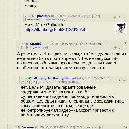
на глаз
мяяяу
6.59
,
pavlinux
(
ok
), 20:47, 26/03/2012 [
^
] [
^^
] [
^^^
]
+
–
/
[
ответить
]
[
к модератору
]
Ни я, Mike Galbraith -
https://lkml.org/lkml/2012/3/25/38
–1
4.45
,
Андрей
(
??
), 13:46, 26/03/2012 [
^
] [
^^
] [
^^^
] [
ответить
]
+
–
[
↑
] [
к модератору
]
/
А рзве цель -rt как раз ни в том, что "между десктоп и rt
не должно быть противоречия". Т.е. не запуская rt-
процессов, обычные процессы не должны ничего
особенного от планировщика почувствовать.
5.62
,
all_glory_to_the_hypnotoad
(
ok
), 13:16, 27/03/2012
+
–
/
[
^
] [
^^
] [
^^^
] [
ответить
]
[
к модератору
]
нет, цель РТ давать гарантированные
задержки и часто это идёт за счёт
существенного падения производительности в
общем. Целевая ниша - специальные железки типа
там автопилотов.. в ощем, везде где
неконтролируемая задержка может привести к
негативному результату.
+2
2.30
,
Аноним
(
-
), 00:34, 26/03/2012 [
^
] [
^^
] [
^^^
] [
ответить
]
[
↑
]