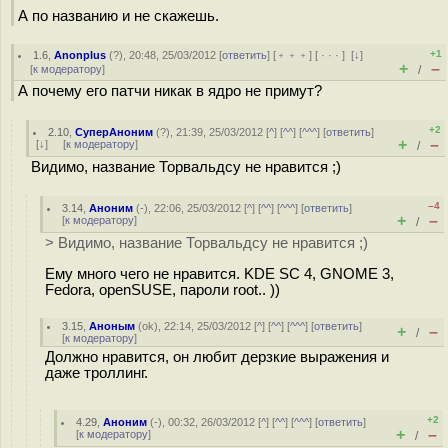
А по названию и не скажешь.
+1
1.6
,
Anonplus
(
?
), 20:48, 25/03/2012 [
ответить
] [
﹢﹢﹢
] [
· · ·
]
[
↓
]
+
–
[
к модератору
]
/
А почему его патчи никак в ядро не примут?
+2
2.10
,
СуперАноним
(
?
), 21:39, 25/03/2012 [
^
] [
^^
] [
^^^
] [
ответить
]
+
–
[
↓
] [
к модератору
]
/
Видимо, название Торвальдсу не нравится ;)
–4
3.14
,
Аноним
(
-
), 22:06, 25/03/2012 [
^
] [
^^
] [
^^^
] [
ответить
]
+
–
[
к модератору
]
/
> Видимо, название Торвальдсу не нравится ;)
Ему много чего не нравится. KDE SC 4, GNOME 3,
Fedora, openSUSE, пароли root.. ))
3.15
,
Аноным
(
ok
), 22:14, 25/03/2012 [
^
] [
^^
] [
^^^
] [
ответить
]
+
–
/
[
к модератору
]
Должно нравится, он любит дерзкие выражения и
даже троллинг.
+2
4.29
,
Аноним
(
-
), 00:32, 26/03/2012 [
^
] [
^^
] [
^^^
] [
ответить
]
+
–
[
к модератору
]
/