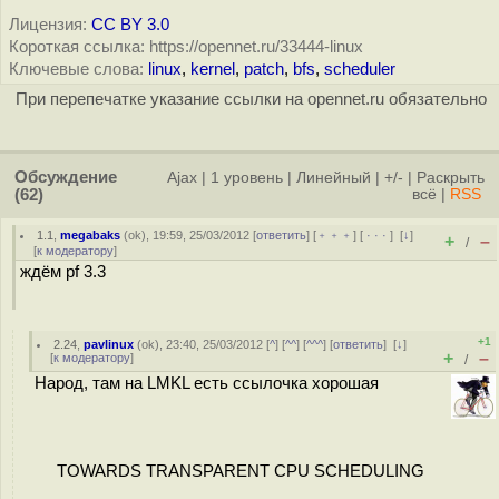
Лицензия:
CC BY 3.0
Короткая ссылка: https://opennet.ru/33444-linux
Ключевые слова:
linux
,
kernel
,
patch
,
bfs
,
scheduler
При перепечатке указание ссылки на opennet.ru обязательно
Обсуждение
Ajax
|
1 уровень
|
Линейный
|
+/-
|
Раскрыть
(62)
всё
|
RSS
1.1
,
megabaks
(
ok
), 19:59, 25/03/2012 [
ответить
] [
﹢﹢﹢
] [
· · ·
]
[
↓
]
+
–
/
[
к модератору
]
ждём pf 3.3
+1
2.24
,
pavlinux
(
ok
), 23:40, 25/03/2012 [
^
] [
^^
] [
^^^
] [
ответить
]
[
↓
]
+
–
[
к модератору
]
/
Народ, там на LMKL есть ссылочка хорошая
TOWARDS TRANSPARENT CPU SCHEDULING