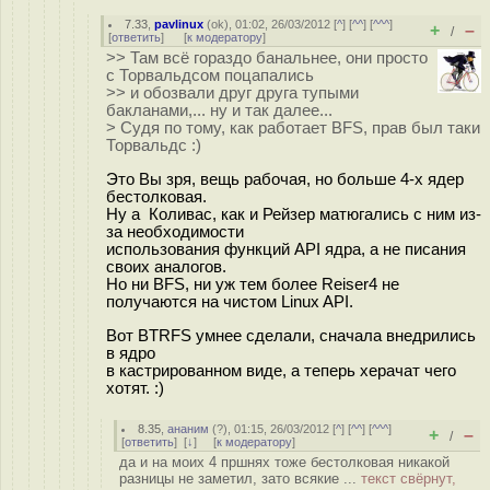
7.33
,
pavlinux
(
ok
), 01:02, 26/03/2012 [
^
] [
^^
] [
^^^
]
+
–
/
[
ответить
]
[
к модератору
]
>> Там всё гораздо банальнее, они просто
с Торвальдсом поцапались
>> и обозвали друг друга тупыми
бакланами,... ну и так далее...
> Судя по тому, как работает BFS, прав был таки
Торвальдс :)
Это Вы зря, вещь рабочая, но больше 4-х ядер
бестолковая.
Ну а Коливас, как и Рейзер матюгались с ним из-
за необходимости
использования функций API ядра, а не писания
своих аналогов.
Но ни BFS, ни уж тем более Reiser4 не
получаются на чистом Linux API.
Вот BTRFS умнее сделали, сначала внедрились
в ядро
в кастрированном виде, а теперь херачат чего
хотят. :)
8.35
,
ананим
(
?
), 01:15, 26/03/2012 [
^
] [
^^
] [
^^^
]
+
–
/
[
ответить
]
[
↓
] [
к модератору
]
да и на моих 4 пршнях тоже бестолковая никакой
разницы не заметил, зато всякие ...
текст свёрнут,