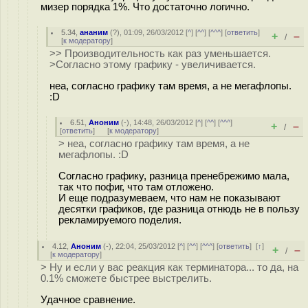
мизер порядка 1%. Что достаточно логично.
5.34
,
ананим
(
?
), 01:09, 26/03/2012 [
^
] [
^^
] [
^^^
] [
ответить
]
+
–
/
[
к модератору
]
>> Производительность как раз уменьшается.
>Согласно этому графику - увеличивается.
неа, согласно графику там время, а не мегафлопы.
:D
6.51
,
Аноним
(
-
), 14:48, 26/03/2012 [
^
] [
^^
] [
^^^
]
+
–
/
[
ответить
]
[
к модератору
]
> неа, согласно графику там время, а не
мегафлопы. :D
Согласно графику, разница пренебрежимо мала,
так что пофиг, что там отложено.
И еще подразумеваем, что нам не показывают
десятки графиков, где разница отнюдь не в пользу
рекламируемого поделия.
4.12
,
Аноним
(
-
), 22:04, 25/03/2012 [
^
] [
^^
] [
^^^
] [
ответить
]
[
↑
]
+
–
/
[
к модератору
]
> Ну и если у вас реакция как терминатора... то да, на
0.1% сможете быстрее выстрелить.
Удачное сравнение.