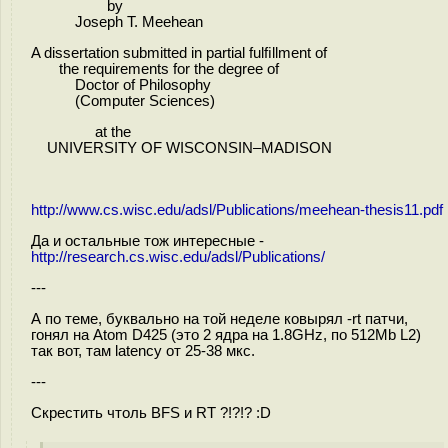
by
Joseph T. Meehean
A dissertation submitted in partial fulﬁllment of
the requirements for the degree of
Doctor of Philosophy
(Computer Sciences)
at the
UNIVERSITY OF WISCONSIN–MADISON
http://www.cs.wisc.edu/adsl/Publications/meehean-thesis11.pdf
Да и остальные тож интересные -
http://research.cs.wisc.edu/adsl/Publications/
---
А по теме, буквально на той неделе ковырял -rt патчи,
гонял на Atom D425 (это 2 ядра на 1.8GHz, по 512Мb L2)
так вот, там latency от 25-38 мкс.
---
Скрестить чтоль BFS и RT ?!?!? :D