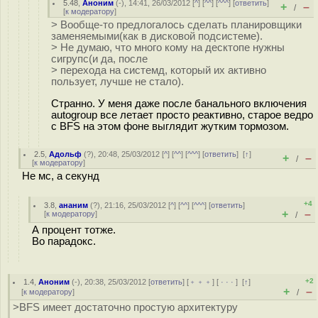
5.48
,
Аноним
(
-
), 14:41, 26/03/2012 [
^
] [
^^
] [
^^^
] [
ответить
]
+
–
/
[
к модератору
]
> Вообще-то предлогалось сделать планировщики
заменяемыми(как в дисковой подсистеме).
> Не думаю, что много кому на десктопе нужны
сигрупс(и да, после
> перехода на системд, который их активно
пользует, лучше не стало).
Странно. У меня даже после банального включения
autogroup все летает просто реактивно, старое ведро
с BFS на этом фоне выглядит жутким тормозом.
2.5
,
Адольф
(
?
), 20:48, 25/03/2012 [
^
] [
^^
] [
^^^
] [
ответить
]
[
↑
]
+
–
/
[
к модератору
]
Не мс, а секунд
+4
3.8
,
ананим
(
?
), 21:16, 25/03/2012 [
^
] [
^^
] [
^^^
] [
ответить
]
+
–
[
к модератору
]
/
А процент тотже.
Во парадокс.
+2
1.4
,
Аноним
(
-
), 20:38, 25/03/2012 [
ответить
] [
﹢﹢﹢
] [
· · ·
]
[
↑
]
+
–
[
к модератору
]
/
>BFS имеет достаточно простую архитектуру