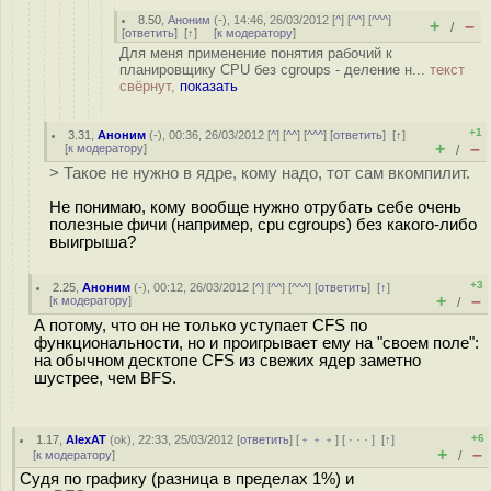
8.50
,
Аноним
(
-
), 14:46, 26/03/2012 [
^
] [
^^
] [
^^^
]
+
–
/
[
ответить
]
[
↑
] [
к модератору
]
Для меня применение понятия рабочий к
планировщику CPU без cgroups - деление н...
текст
свёрнут,
показать
+1
3.31
,
Аноним
(
-
), 00:36, 26/03/2012 [
^
] [
^^
] [
^^^
] [
ответить
]
[
↑
]
+
–
[
к модератору
]
/
> Такое не нужно в ядре, кому надо, тот сам вкомпилит.
Не понимаю, кому вообще нужно отрубать себе очень
полезные фичи (например, cpu cgroups) без какого-либо
выигрыша?
+3
2.25
,
Аноним
(
-
), 00:12, 26/03/2012 [
^
] [
^^
] [
^^^
] [
ответить
]
[
↑
]
+
–
[
к модератору
]
/
А потому, что он не только уступает CFS по
функциональности, но и проигрывает ему на "своем поле":
на обычном десктопе CFS из свежих ядер заметно
шустрее, чем BFS.
+6
1.17
,
AlexAT
(
ok
), 22:33, 25/03/2012 [
ответить
] [
﹢﹢﹢
] [
· · ·
]
[
↑
]
+
–
[
к модератору
]
/
Судя по графику (разница в пределах 1%) и