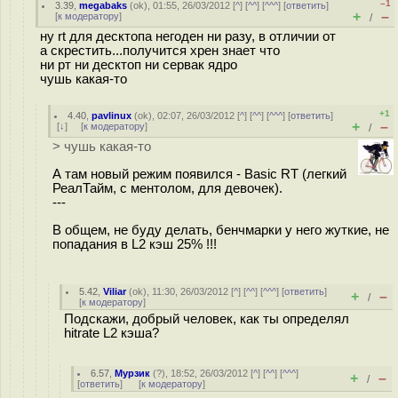
–1
3.39
,
megabaks
(
ok
), 01:55, 26/03/2012 [
^
] [
^^
] [
^^^
] [
ответить
]
+
–
[
к модератору
]
/
ну rt для десктопа негоден ни разу, в отличии от
а скрестить...получится хрен знает что
ни рт ни десктоп ни сервак ядро
чушь какая-то
+1
4.40
,
pavlinux
(
ok
), 02:07, 26/03/2012 [
^
] [
^^
] [
^^^
] [
ответить
]
+
–
[
↓
] [
к модератору
]
/
> чушь какая-то
А там новый режим появился - Basic RT (легкий
РеалТайм, c ментолом, для девочек).
---
В общем, не буду делать, бенчмарки у него жуткие, не
попадания в L2 кэш 25% !!!
5.42
,
Viliar
(
ok
), 11:30, 26/03/2012 [
^
] [
^^
] [
^^^
] [
ответить
]
+
–
/
[
к модератору
]
Подскажи, добрый человек, как ты определял
hitrate L2 кэша?
6.57
,
Мурзик
(
?
), 18:52, 26/03/2012 [
^
] [
^^
] [
^^^
]
+
–
/
[
ответить
]
[
к модератору
]