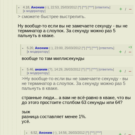
4.18
,
Аноним
(
-
), 22:53, 25/03/2012 [
^
] [
^^
] [
^^^
] [
ответить
]
+
–
/
[
к модератору
]
> сможете быстрее выстрелить.
Ну вообще-то если вы не замечаете секунду - вы не
терминатор а слоупок. За секунду можно раз 5
пальнуть в кваке.
+3
5.20
,
Аноним
(
-
), 23:00, 25/03/2012 [
^
] [
^^
] [
^^^
] [
ответить
]
+
–
[
к модератору
]
/
вообще то там миллисекунды
5.46
,
ананим
(
?
), 14:29, 26/03/2012 [
^
] [
^^
] [
^^^
] [
ответить
]
+
–
/
[
к модератору
]
>Ну вообще-то если вы не замечаете секунду - вы
не терминатор а слоупок. За секунду можно раз 5
пальнуть в кваке.
странные люди... а вам не всё-равно в кваке, что вы
до этого простоите столбом 63 секунды или 64?
зыж
разница составляет менее 1%.
усё.
6.52
,
Аноним
(
-
), 14:56, 26/03/2012 [
^
] [
^^
] [
^^^
]
+
–
/