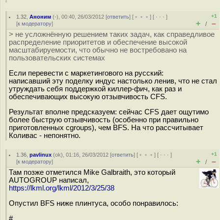
+1
1.32
,
Аноним
(
-
), 00:40, 26/03/2012 [
ответить
] [
﹢﹢﹢
] [
· · ·
]
+
–
[
к модератору
]
/
> не усложнённую решением таких задач, как справедливое
распределение приоритетов и обеспечение высокой
масштабируемости, что обычно не востребовано на
пользовательских системах
Если перевести с маркетингового на русский:
написавший эту поделку индус настолько ленив, что не стал
утруждать себя поддержкой киллер-фич, как раз и
обеспечивающих высокую отзывчивость CFS.
Результат вполне предсказуем: сейчас CFS дает ощутимо
более быструю отзывчивость (особенно при правильно
приготовленных cgroups), чем BFS. На что рассчитывает
Коливас - непонятно.
+1
1.36
,
pavlinux
(
ok
), 01:16, 26/03/2012 [
ответить
] [
﹢﹢﹢
] [
· · ·
]
+
–
[
к модератору
]
/
Там позже отметился Mike Galbraith, это который
AUTOGROUP написал,
https://lkml.org/lkml/2012/3/25/38
Опустил BFS ниже плинтуса, особо понравилось:
#