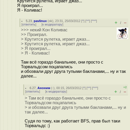
Крутится рулетка, играет джаз...
Я проиграл...
Я - Коливас!
5.23
,
pavlinux
(
ok
), 23:31, 25/03/2012 [
^
] [
^^
] [
^^^
]
+
–
/
[
ответить
]
[
к модератору
]
>>> некий Кон Коливас
>> Проиграл.
> Крутится рулетка, играет джаз...
> Крутится рулетка, играет джаз...
> Я проиграл...
> Я - Коливас!
Там всё гораздо банальнее, они просто с
Торвальдсом поцапались
и обозвали друг друга тупыми бакланами,... ну и так
далее...
+2
6.27
,
Аноним
(
-
), 00:15, 26/03/2012 [
^
] [
^^
] [
^^^
]
+
–
[
ответить
]
[
к модератору
]
/
> Там всё гораздо банальнее, они просто с
Торвальдсом поцапались
> и обозвали друг друга тупыми бакланами,... ну и
так далее...
Судя по тому, как работает BFS, прав был таки
Торвальдс :)