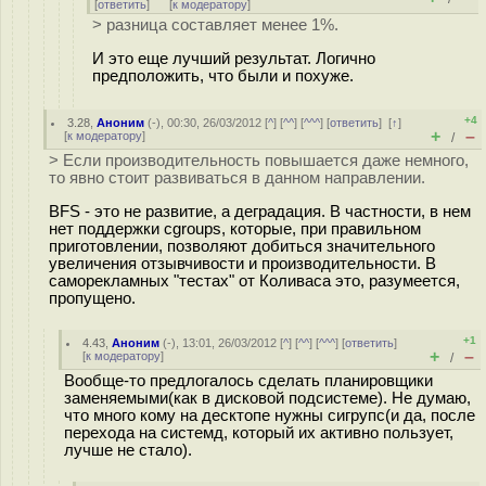
[
ответить
]
[
к модератору
]
> разница составляет менее 1%.
И это еще лучший результат. Логично
предположить, что были и похуже.
+4
3.28
,
Аноним
(
-
), 00:30, 26/03/2012 [
^
] [
^^
] [
^^^
] [
ответить
]
[
↑
]
+
–
[
к модератору
]
/
> Если производительность повышается даже немного,
то явно стоит развиваться в данном направлении.
BFS - это не развитие, а деградация. В частности, в нем
нет поддержки cgroups, которые, при правильном
приготовлении, позволяют добиться значительного
увеличения отзывчивости и производительности. В
саморекламных "тестах" от Коливаса это, разумеется,
пропущено.
+1
4.43
,
Аноним
(
-
), 13:01, 26/03/2012 [
^
] [
^^
] [
^^^
] [
ответить
]
+
–
[
к модератору
]
/
Вообще-то предлогалось сделать планировщики
заменяемыми(как в дисковой подсистеме). Не думаю,
что много кому на десктопе нужны сигрупс(и да, после
перехода на системд, который их активно пользует,
лучше не стало).