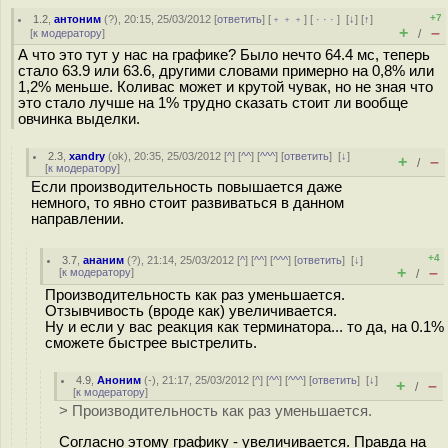
+7
1.2
,
антоним
(
?
), 20:15, 25/03/2012 [
ответить
] [
﹢﹢﹢
] [
· · ·
]
[
↓
] [
↑
]
+
–
[
к модератору
]
/
А что это тут у нас на графике? Было нечто 64.4 мс, теперь
стало 63.9 или 63.6, другими словами примерно на 0,8% или
1,2% меньше. Коливас может и крутой чувак, но не зная что
это стало лучше на 1% трудно сказать стоит ли вообще
овчинка выделки.
2.3
,
xandry
(
ok
), 20:35, 25/03/2012 [
^
] [
^^
] [
^^^
] [
ответить
]
[
↓
]
+
–
/
[
к модератору
]
Если производительность повышается даже
немного, то явно стоит развиваться в данном
направлении.
+4
3.7
,
ананим
(
?
), 21:14, 25/03/2012 [
^
] [
^^
] [
^^^
] [
ответить
]
[
↓
]
+
–
[
к модератору
]
/
Производительность как раз уменьшается.
Отзывчивость (вроде как) увеличивается.
Ну и если у вас реакция как терминатора... то да, на 0.1%
сможете быстрее выстрелить.
4.9
,
Аноним
(
-
), 21:17, 25/03/2012 [
^
] [
^^
] [
^^^
] [
ответить
]
[
↓
]
+
–
/
[
к модератору
]
> Производительность как раз уменьшается.
Согласно этому графику - увеличивается. Правда на