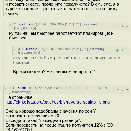
интерактивности, проясните пожалуйста? В смысле, я в
курсе что делает -j и что такое латентность, но не вижу
связи.
2.37
,
sluge
(
ok
), 16:44, 02/09/2009 [
^
] [
^^
] [
^^^
] [
ответить
]
+
–
/
[
к модератору
]
ну так на чем быстрее работает-тот планировщик и
быстрее
3.39
,
Cobold
(
??
), 16:46, 02/09/2009 [
^
] [
^^
] [
^^^
] [
ответить
]
+
–
/
[
к модератору
]
>ну так на чем быстрее работает-тот планировщик и
быстрее
Время отклика? Не слишком ли просто?
1.47
,
XoRe
(
ok
), 22:33, 02/09/2009 [
ответить
] [
﹢﹢﹢
] [
· · ·
]
[
↓
] [
↑
]
+
–
/
[
к модератору
]
На страничке:
http://ck.kolivas.org/patches/bfs/reverse-scalability.png
Очень хорошо подобраны значения по оси Y.
Начинаются значения с 26.
Отсюда и такая "громадная разница".
Если перевести на проценты, то получится 12% ( (30-
26.4)/30*100 ).