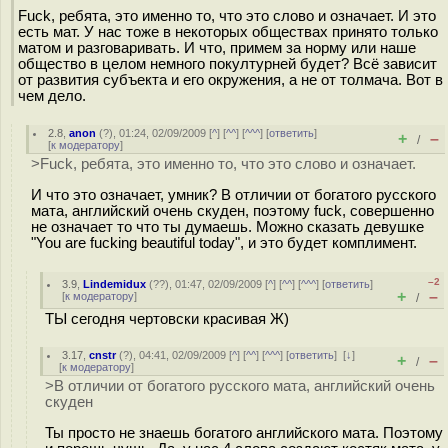
Fuck, ребята, это именно то, что это слово и означает. И это
есть мат. У нас тоже в некоторых обществах принято только
матом и разговаривать. И что, примем за норму или наше
общество в целом немного покултурней будет? Всё зависит
от развития субъекта и его окружения, а не от толмача. Вот в
чем дело.
2.8
,
anon
(
?
), 01:24, 02/09/2009 [
^
] [
^^
] [
^^^
] [
ответить
]
+
–
/
[
к модератору
]
>Fuck, ребята, это именно то, что это слово и означает.
И что это означает, умник? В отличии от богатого русского
мата, английский очень скуден, поэтому fuck, совершенно
не означает то что ты думаешь. Можно сказать девушке
"You are fucking beautiful today", и это будет комплимент.
–2
3.9
,
Lindemidux
(
??
), 01:47, 02/09/2009 [
^
] [
^^
] [
^^^
] [
ответить
]
+
–
[
к модератору
]
/
ТЫ сегодня чертовски красивая Ж)
3.17
,
cnstr
(
?
), 04:41, 02/09/2009 [
^
] [
^^
] [
^^^
] [
ответить
]
[
↓
]
+
–
/
[
к модератору
]
>В отличии от богатого русского мата, английский очень
скуден
Ты просто не знаешь богатого английского мата. Поэтому