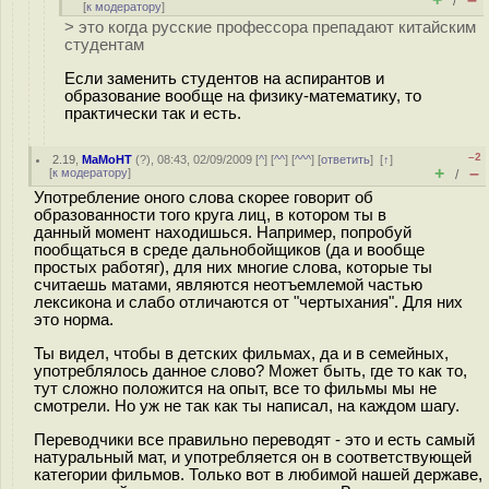
/
[
к модератору
]
> это когда русские профессора препадают китайским
студентам
Если заменить студентов на аспирантов и
образование вообще на физику-математику, то
практически так и есть.
–2
2.19
,
MaMoHT
(
?
), 08:43, 02/09/2009 [
^
] [
^^
] [
^^^
] [
ответить
]
[
↑
]
+
–
[
к модератору
]
/
Употребление оного слова скорее говорит об
образованности того круга лиц, в котором ты в
данный момент находишься. Например, попробуй
пообщаться в среде дальнобойщиков (да и вообще
простых работяг), для них многие слова, которые ты
считаешь матами, являются неотъемлемой частью
лексикона и слабо отличаются от "чертыхания". Для них
это норма.
Ты видел, чтобы в детских фильмах, да и в семейных,
употреблялось данное слово? Может быть, где то как то,
тут сложно положится на опыт, все то фильмы мы не
смотрели. Но уж не так как ты написал, на каждом шагу.
Переводчики все правильно переводят - это и есть самый
натуральный мат, и употребляется он в соответствующей
категории фильмов. Только вот в любимой нашей державе,