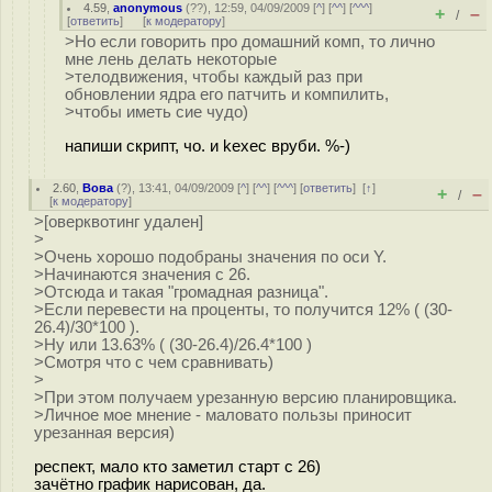
4.59
,
anonymous
(
??
), 12:59, 04/09/2009 [
^
] [
^^
] [
^^^
]
+
–
/
[
ответить
]
[
к модератору
]
>Но если говорить про домашний комп, то лично
мне лень делать некоторые
>телодвижения, чтобы каждый раз при
обновлении ядра его патчить и компилить,
>чтобы иметь сие чудо)
напиши скрипт, чо. и kexec вруби. %-)
2.60
,
Вова
(
?
), 13:41, 04/09/2009 [
^
] [
^^
] [
^^^
] [
ответить
]
[
↑
]
+
–
/
[
к модератору
]
>[оверквотинг удален]
>
>Очень хорошо подобраны значения по оси Y.
>Начинаются значения с 26.
>Отсюда и такая "громадная разница".
>Если перевести на проценты, то получится 12% ( (30-
26.4)/30*100 ).
>Ну или 13.63% ( (30-26.4)/26.4*100 )
>Смотря что с чем сравнивать)
>
>При этом получаем урезанную версию планировщика.
>Личное мое мнение - маловато пользы приносит
урезанная версия)
респект, мало кто заметил старт с 26)
зачётно график нарисован, да.