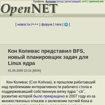
Профиль:
Аноним
(
вход
|
регистрация
)
неRU
opennet.me
[
новости
/
+++
|
форум
|
теги
|
]
Кон Коливас представил BFS,
новый планировщик задач для
Linux ядра
01.09.2009 23:16 (MSK)
Кон Коливас (Con Kolivas), в прошлом работавший
над проблемами интерактивности рабочего стола и
поддерживавший собственную ветку ядра "-ck",
развитие которой
было прекращено
в 2007 году из-за
множественных отказов о включении патчей Кона в