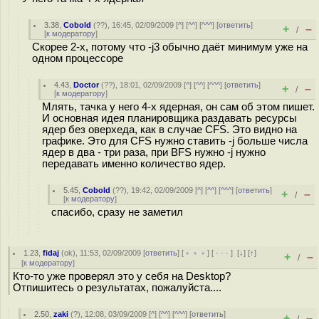
3.38
,
Cobold
(
??
), 16:45, 02/09/2009 [
^
] [
^^
] [
^^^
] [
ответить
]
+
–
/
[
к модератору
]
Скорее 2-х, потому что -j3 обычно даёт минимум уже на
одном процессоре
4.43
,
Doctor
(
??
), 18:01, 02/09/2009 [
^
] [
^^
] [
^^^
] [
ответить
]
+
–
/
[
к модератору
]
Млять, тачка у него 4-х ядерная, он сам об этом пишет.
И основная идея планировщика раздавать ресурсы
ядер без оверхеда, как в случае CFS. Это видно на
графике. Это для CFS нужно ставить -j больше числа
ядер в два - три раза, при BFS нужно -j нужно
передавать именно количество ядер.
5.45
,
Cobold
(
??
), 19:42, 02/09/2009 [
^
] [
^^
] [
^^^
] [
ответить
]
+
–
/
[
к модератору
]
спасибо, сразу не заметил
1.23
,
fidaj
(
ok
), 11:53, 02/09/2009 [
ответить
] [
﹢﹢﹢
] [
· · ·
]
[
↓
] [
↑
]
+
–
/
[
к модератору
]
Кто-то уже проверял это у себя на Desktop?
Отпишитесь о результатах, пожалуйста....
2.50
,
zaki
(
?
), 12:08, 03/09/2009 [
^
] [
^^
] [
^^^
] [
ответить
]
+
–