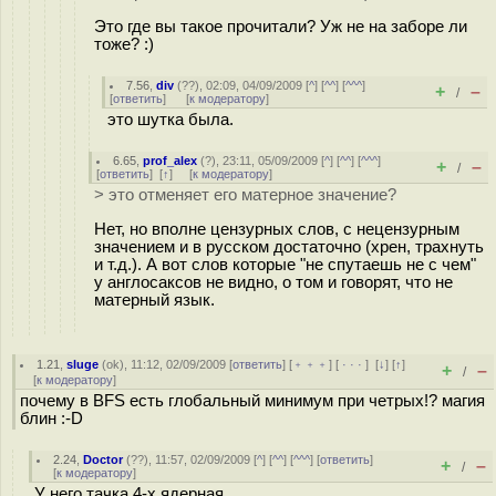
Это где вы такое прочитали? Уж не на заборе ли
тоже? :)
7.56
,
div
(
??
), 02:09, 04/09/2009 [
^
] [
^^
] [
^^^
]
+
–
/
[
ответить
]
[
к модератору
]
это шутка была.
6.65
,
prof_alex
(
?
), 23:11, 05/09/2009 [
^
] [
^^
] [
^^^
]
+
–
/
[
ответить
]
[
↑
] [
к модератору
]
> это отменяет его матерное значение?
Нет, но вполне цензурных слов, с нецензурным
значением и в русском достаточно (хрен, трахнуть
и т.д.). А вот слов которые "не спутаешь не с чем"
у англосаксов не видно, о том и говорят, что не
матерный язык.
1.21
,
sluge
(
ok
), 11:12, 02/09/2009 [
ответить
] [
﹢﹢﹢
] [
· · ·
]
[
↓
] [
↑
]
+
–
/
[
к модератору
]
почему в BFS есть глобальный минимум при четрых!? магия
блин :-D
2.24
,
Doctor
(
??
), 11:57, 02/09/2009 [
^
] [
^^
] [
^^^
] [
ответить
]
+
–
/
[
к модератору
]
У него тачка 4-х ядерная