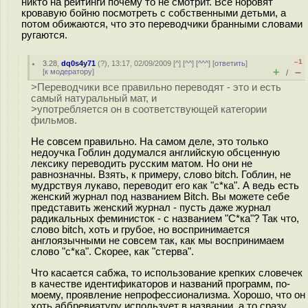
никто на рейтинги почему то не смотрит. Все норовят
кровавую бойню посмотреть с собственными детьми, а
потом обижаются, что это переводчики бранными словами
ругаются.
–1
3.28
,
dq0s4y71
(
?
), 13:17, 02/09/2009 [
^
] [
^^
] [
^^^
] [
ответить
]
+
–
[
к модератору
]
/
>Переводчики все правильно переводят - это и есть
самый натуральный мат, и
>употребляется он в соответствующей категории
фильмов.
Не совсем правильно. На самом деле, это только
недоучка Гоблин додумался английскую обсценную
лексику переводить русским матом. Но они не
равнозначны. Взять, к примеру, слово bitch. Гоблин, не
мудрствуя лукаво, переводит его как "с*ка". А ведь есть
женский журнал под названием Bitch. Вы можете себе
представить женский журнал - пусть даже журнал
радикальных феминисток - с названием "С*ка"? Так что,
слово bitch, хоть и грубое, но воспринимается
англоязычными не совсем так, как мы воспринимаем
слово "с*ка". Скорее, как "стерва".
Что касается сабжа, то использование крепких словечек
в качестве идентификаторов и названий программ, по-
моему, проявление непрофессионализма. Хорошо, что он
хоть аббревиатуру использует в названии, а то сразу