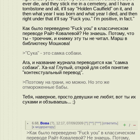
ever die, and they stick me in a cemetery, and I have a
tombstone and all, it'll say "Holden Caulfield" on it, and
then what year I was born and what year I died, and then
right under that it'll say "Fuck you." I'm positive, in fact."
Как было переведено "Fuck you" в классическом
переводе Райт-Ковалевой? Не знаешь. Потому, что
ты - троечник, и книжку эту ты не читал. Марш в
библиотеку Мошкова!
>"Сука" - это самка собаки.
Ага, и название журнала переводится как "самка
собаки". Ха-ха! Глупый, открой для себя понятие
"контекстуальный перевод".
>Поэтому на грани, но можно. Но это же
отмороженные бабы.
Тебя, наверное, просто девушки не любят, вот ты их
суками и обзываешь... ;)
6.68
,
Вова
(
?
), 12:17, 07/09/2009 [
^
] [
^^
] [
^^^
] [
ответить
]
+
–
/
[
к модератору
]
>Как было переведено "Fuck you" в классическом
переводе Райт-Ковалевой? Не знаешь. Потому,