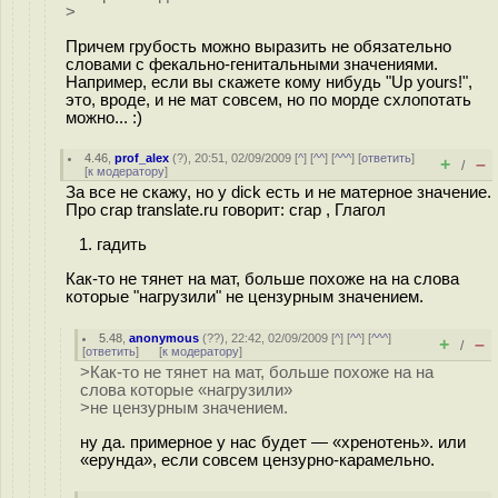
>
Причем грубость можно выразить не обязательно
словами с фекально-генитальными значениями.
Например, если вы скажете кому нибудь "Up yours!",
это, вроде, и не мат совсем, но по морде схлопотать
можно... :)
4.46
,
prof_alex
(
?
), 20:51, 02/09/2009 [
^
] [
^^
] [
^^^
] [
ответить
]
+
–
/
[
к модератору
]
За все не скажу, но у dick есть и не матерное значение.
Про crap translate.ru говорит: crap , Глагол
1. гадить
Как-то не тянет на мат, больше похоже на на слова
которые "нагрузили" не цензурным значением.
5.48
,
anonymous
(
??
), 22:42, 02/09/2009 [
^
] [
^^
] [
^^^
]
+
–
/
[
ответить
]
[
к модератору
]
>Как-то не тянет на мат, больше похоже на на
слова которые «нагрузили»
>не цензурным значением.
ну да. примерное у нас будет — «хренотень». или
«ерунда», если совсем цензурно-карамельно.