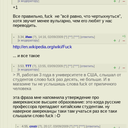
+
–
[
к модератору
]
/
+1
Все правильно, fuck не "всё равно, что чертыхнуться",
хотя звучит менее вульгарно, чем его любят у нас
переводить.
+1
3.34
,
Имя
(
?
), 14:16, 02/09/2009 [
^
] [
^^
] [
^^^
] [
ответить
]
+
–
[
к модератору
]
/
http://en.wikipedia.org/wiki/Fuck
... и все такое
3.53
,
ТТТ
(
?
), 13:55, 03/09/2009 [
^
] [
^^
] [
^^^
] [
ответить
]
+
–
/
[
к модератору
]
> Я, работая 3 года в университете в США, слышал от
студентов слово fuck раз десять, не больше. И в
магазине ты не услышишь слова fuck от приличного
человека
эта фраза мне напомнила утверждение про
амереканское высшее образование: это когда русские
профессора препадают китайским студентам. ну
наверное амереканцы таки там учаться раз все таки
слышали слово fuck :-D
4.55
,
cnstr
(
?
), 20:17, 03/09/2009 [
^
] [
^^
] [
^^^
] [
ответить
]
+
–