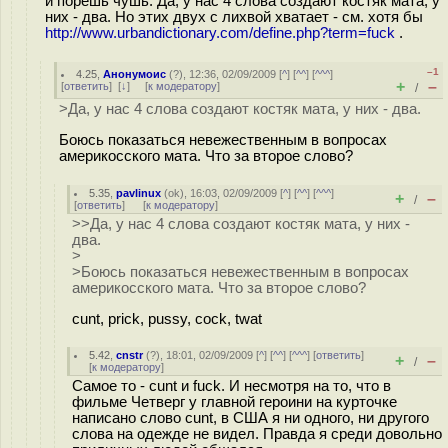
и порешь чушь. Да, у нас 4 слова создают костяк мата, у
них - два. Но этих двух с лихвой хватает - см. хотя бы
http://www.urbandictionary.com/define.php?term=fuck
.
–1
4.25
,
Анонумоис
(
?
), 12:36, 02/09/2009 [
^
] [
^^
] [
^^^
]
+
–
[
ответить
]
[
↓
] [
к модератору
]
/
>Да, у нас 4 слова создают костяк мата, у них - два.
Боюсь показаться невежественным в вопросах
америкосского мата. Что за второе слово?
5.35
,
pavlinux
(
ok
), 16:03, 02/09/2009 [
^
] [
^^
] [
^^^
]
+
–
/
[
ответить
]
[
к модератору
]
>>Да, у нас 4 слова создают костяк мата, у них -
два.
>
>Боюсь показаться невежественным в вопросах
америкосского мата. Что за второе слово?
cunt, prick, pussy, cock, twat
5.42
,
cnstr
(
?
), 18:01, 02/09/2009 [
^
] [
^^
] [
^^^
] [
ответить
]
+
–
/
[
к модератору
]
Самое то - cunt и fuck. И несмотря на то, что в
фильме Четверг у главной героини на курточке
написано слово cunt, в США я ни одного, ни другого
слова на одежде не видел. Правда я среди довольно