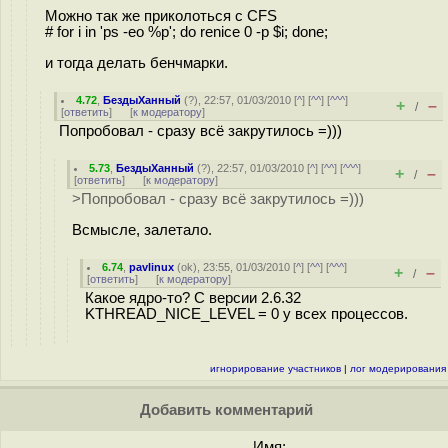
Можно так же приколоться с CFS
# for i in 'ps -eo %p'; do renice 0 -p $i; done;
и тогда делать бенчмарки.
4.72
,
БездыХанный
(
?
), 22:57, 01/03/2010 [
^
] [
^^
] [
^^^
]
+
–
/
[
ответить
]
[
к модератору
]
Попробовал - сразу всё закрутилось =)))
5.73
,
БездыХанный
(
?
), 22:57, 01/03/2010 [
^
] [
^^
] [
^^^
]
+
–
/
[
ответить
]
[
к модератору
]
>Попробовал - сразу всё закрутилось =)))
Всмысле, залетало.
6.74
,
pavlinux
(
ok
), 23:55, 01/03/2010 [
^
] [
^^
] [
^^^
]
+
–
/
[
ответить
]
[
к модератору
]
Какое ядро-то? С версии 2.6.32
KTHREAD_NICE_LEVEL = 0 у всех процессов.
игнорирование участников
|
лог модерирования
Добавить комментарий
Имя: