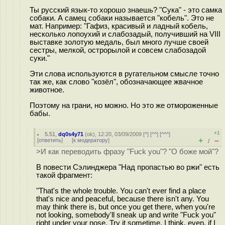
Ты русский язык-то хорошо знаешь? "Сука" - это самка
собаки. А самец собаки называется "кобель". Это не
мат. Например: "Гафиз, красивый и ладный кобель,
несколько лопоухий и слабозадый, получивший на VIII
выставке золотую медаль, был много лучше своей
сестры, мелкой, острорылой и совсем слабозадой
суки."
Эти слова используются в ругательном смысле точно
так же, как слово "козёл", обозначающее жвачное
животное.
Поэтому на грани, но можно. Но это же отмороженные
бабы.
+1
5.51
,
dq0s4y71
(
ok
), 12:20, 03/09/2009 [
^
] [
^^
] [
^^^
]
+
–
[
ответить
]
[
к модератору
]
/
>И как переводить фразу "Fuck you"? "О боже мой"?
В повести Сэлинджера "Над пропастью во ржи" есть
такой фрагмент:
"That's the whole trouble. You can't ever find a place
that's nice and peaceful, because there isn't any. You
may think there is, but once you get there, when you're
not looking, somebody'll sneak up and write "Fuck you"
right under your nose. Try it sometime. I think, even, if I