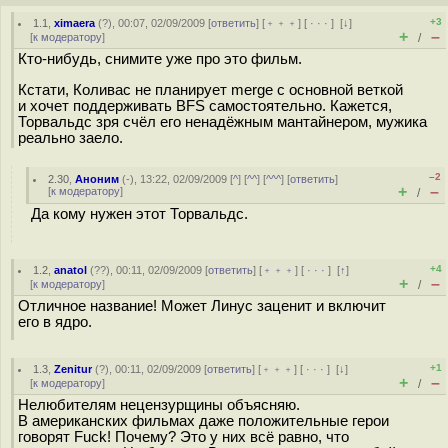
+3
1.1
,
ximaera
(
?
), 00:07, 02/09/2009 [
ответить
] [
﹢﹢﹢
] [
· · ·
]
[
↓
]
+
–
[
к модератору
]
/
Кто-нибудь, снимите уже про это фильм.
Кстати, Коливас не планирует merge с основной веткой
и хочет поддерживать BFS самостоятельно. Кажется,
Торвальдс зря счёл его ненадёжным мантайнером, мужика
реально заело.
–2
2.30
,
Аноним
(
-
), 13:22, 02/09/2009 [
^
] [
^^
] [
^^^
] [
ответить
]
+
–
[
к модератору
]
/
Да кому нужен этот Торвальдс.
+4
1.2
,
anatol
(
??
), 00:11, 02/09/2009 [
ответить
] [
﹢﹢﹢
] [
· · ·
]
[
↑
]
+
–
[
к модератору
]
/
Отличное название! Может Линус заценит и включит
его в ядро.
+1
1.3
,
Zenitur
(
?
), 00:11, 02/09/2009 [
ответить
] [
﹢﹢﹢
] [
· · ·
]
[
↓
]
+
–
[
к модератору
]
/
Нелюбителям нецензурщины объясняю.
В американских фильмах даже положительные герои
говорят Fuck! Почему? Это у них всё равно, что