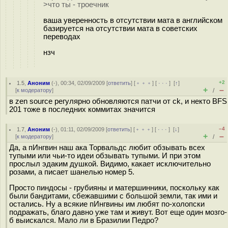
>что ты - троечник
ваша уверенность в отсутствии мата в английском
базируется на отсутствии мата в советских
переводах
нзч
+2
1.5
,
Аноним
(
-
), 00:34, 02/09/2009 [
ответить
] [
﹢﹢﹢
] [
· · ·
]
[
↑
]
+
–
[
к модератору
]
/
в zen source регулярно обновляются патчи от ck, и некто BFS
201 тоже в последних коммитах значится
–4
1.7
,
Аноним
(
-
), 01:11, 02/09/2009 [
ответить
] [
﹢﹢﹢
] [
· · ·
]
[
↓
]
+
–
[
к модератору
]
/
Да, а пИнгвин наш ака Торвальдс любит обзывать всех
тупыми или чьи-то идеи обзывать тупыми. И при этом
прослыл эдаким душкой. Видимо, какает исключительно
розами, а писает шанелью номер 5.
Просто пиндосы - грубияны и матершинники, поскольку как
были бандитами, сбежавшими с большой земли, так ими и
остались. Ну а всякие пИнгвины им любят по-холопски
подражать, благо давно уже там и живут. Вот еще один мозго-
б выискался. Мало ли в Бразилии Педро?