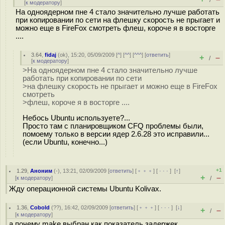
/
[
к модератору
]
На одноядерном пне 4 стало значительно лучше работать
при копировании по сети на флешку скорость не прыгает и
можно еще в FireFox смотреть флеш, короче я в восторге
....
3.64
,
fidaj
(
ok
), 15:20, 05/09/2009 [
^
] [
^^
] [
^^^
] [
ответить
]
+
–
/
[
к модератору
]
>На одноядерном пне 4 стало значительно лучше
работать при копировании по сети
>на флешку скорость не прыгает и можно еще в FireFox
смотреть
>флеш, короче я в восторге ....
Небось Ubuntu используете?...
Просто там с планировщиком CFQ проблемы были,
помоему только в версии ядер 2.6.28 это исправили...
(если Ubuntu, конечно...)
+1
1.29
,
Аноним
(
-
), 13:21, 02/09/2009 [
ответить
] [
﹢﹢﹢
] [
· · ·
]
[
↑
]
+
–
[
к модератору
]
/
Жду операционной системы Ubuntu Kolivax.
1.36
,
Cobold
(
??
), 16:42, 02/09/2009 [
ответить
] [
﹢﹢﹢
] [
· · ·
]
[
↓
]
+
–
/
[
к модератору
]
а почему make выбран как показатель задержек