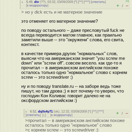
+1
5.49
,
div
(
??
), 03:32, 03/09/2009 [
^
] [
^^
] [
^^^
] [
ответить
]
+
–
[
к модератору
]
/
> но у dick есть и не матерное значение
это отменяет его матерное значение?
по поводу остального -- даже пресловутый fuck не
всегда переводится матом главное, как праильно
заметили выше -- это "окружени" слова, его свита,
контекст.
в качестве примера других "нормальных" слов,
выясни что на американском значит "you screw me
down" или "screw off". совсем весело. как где-то я
прочитал -- в американском английском похоже
осталось только одно "нормальное" слово с корнем
screw -- это screwdriver :)
ну и по поводу translate.ru -- на заборе ведь тоже
пишут, но там дрова ;) я вот почему-то уверен, что
господин Кон Коливас говорит далеко не на
оксфордском английском :)
6.52
,
dq0s4y71
(
ok
), 12:32, 03/09/2009 [
^
] [
^^
] [
^^^
]
+
–
/
[
ответить
]
[
↓
] [
к модератору
]
>прочитал -- в американском английском похоже
осталось только одно "нормальное" слово
>с корнем screw -- это screwdriver :)