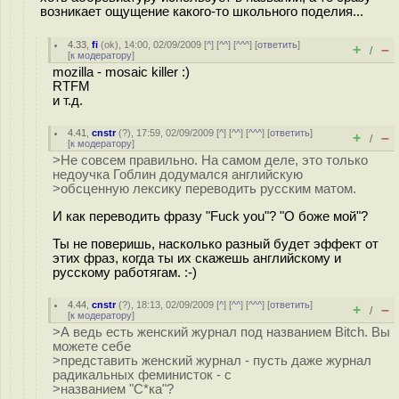
возникает ощущение какого-то школьного поделия...
4.33
,
fi
(
ok
), 14:00, 02/09/2009 [
^
] [
^^
] [
^^^
] [
ответить
]
+
–
/
[
к модератору
]
mozilla - mosaic killer :)
RTFM
и т.д.
4.41
,
cnstr
(
?
), 17:59, 02/09/2009 [
^
] [
^^
] [
^^^
] [
ответить
]
+
–
/
[
к модератору
]
>Не совсем правильно. На самом деле, это только
недоучка Гоблин додумался английскую
>обсценную лексику переводить русским матом.
И как переводить фразу "Fuck you"? "О боже мой"?
Ты не поверишь, насколько разный будет эффект от
этих фраз, когда ты их скажешь английскому и
русскому работягам. :-)
4.44
,
cnstr
(
?
), 18:13, 02/09/2009 [
^
] [
^^
] [
^^^
] [
ответить
]
+
–
/
[
к модератору
]
>А ведь есть женский журнал под названием Bitch. Вы
можете себе
>представить женский журнал - пусть даже журнал
радикальных феминисток - с
>названием "С*ка"?