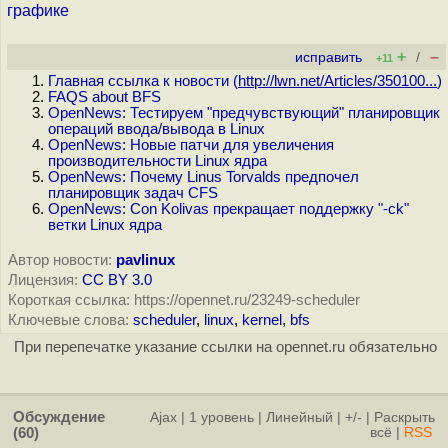
графике
+
–
исправить
/
+11
Главная ссылка к новости (
http://lwn.net/Articles/350100...
)
FAQS about BFS
OpenNews: Тестируем "предчувствующий" планировщик
операций ввода/вывода в Linux
OpenNews: Новые патчи для увеличения
производительности Linux ядра
OpenNews: Почему Linus Torvalds предпочел
планировщик задач CFS
OpenNews: Con Kolivas прекращает поддержку "-ck"
ветки Linux ядра
Автор новости:
pavlinux
Лицензия:
CC BY 3.0
Короткая ссылка: https://opennet.ru/23249-scheduler
Ключевые слова:
scheduler
,
linux
,
kernel
,
bfs
При перепечатке указание ссылки на opennet.ru обязательно
Обсуждение
Ajax
|
1 уровень
|
Линейный
|
+/-
|
Раскрыть
(60)
всё
|
RSS