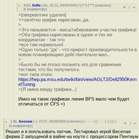
4.63
,
XoRe
(
ok
), 20:12, 04/09/2009 [
^
] [
^^
] [
^^^
] [
ответить
]
+
–
/
[
к модератору
]
>[оверквотинг удален]
>>зачётно график нарисован, да.
>
>Это называется - масштабирование участка графика!
>Оба графика нарисованы в одних и тех же
координатах - так что
>все там нормально!
>Одно только "да" - что прирост производительности в
новом планировщике действительно мал...
>
>Было бы не плохо поганять его для сравнения
тестами, что бы получилось
>вот типа этого:
https://hep.pa.msu.edu/twiki/bin/view/AGLT2/Dell2950Kern
elTuning
>(Я имею ввиду графики...)
Имхо на таких графиках линия BFS мало чем будет
отличаться от CFS =)
1.66
,
Аноним
(
-
), 23:37, 06/09/2009 [
ответить
] [
﹢﹢﹢
] [
· · ·
]
[
↓
] [
↑
]
+
–
/
[
к модератору
]
Решил и я попльзовать патчик. Тестировал игрой Веселая
ферма 2 запущеной в вайне на ноуте с процессором Пентиум