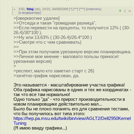
3.61
,
fidaj
(
ok
), 14:01, 04/09/2009 [
^
] [
^^
] [
^^^
] [
ответить
]
+
–
/
[
к модератору
]
>[оверквотинг удален]
>>Отсюда и такая "громадная разница".
>>Если перевести на проценты, то получится 12% ( (30-
26.4)/30*100 ).
>>Ну или 13.63% ( (30-26.4)/26.4*100 )
>>Смотря что с чем сравнивать)
>>
>>При этом получаем урезанную версию планировщика.
>>Личное мое мнение - маловато пользы приносит
урезанная версия)
>
>респект, мало кто заметил старт с 26)
>зачётно график нарисован, да.
Это называется - масштабирование участка графика!
Оба графика нарисованы в одних и тех же координатах -
так что все там нормально!
Одно только "да" - что прирост производительности в
новом планировщике действительно мал...
Было бы не плохо поганять его для сравнения тестами,
что бы получилось вот типа этого:
https://hep.pa.msu.edu/twiki/bin/view/AGLT2/Dell2950Kernel
Tuning
(Я имею ввиду графики...)