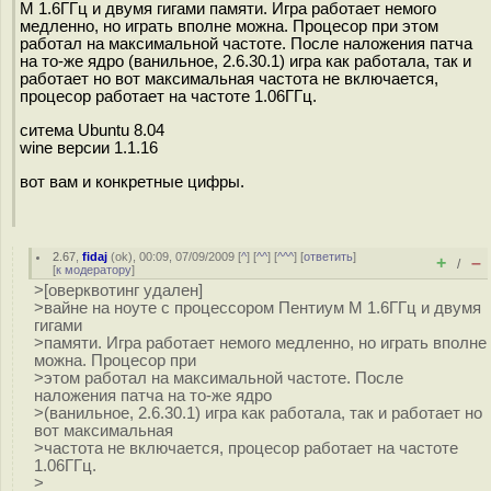
М 1.6ГГц и двумя гигами памяти. Игра работает немого
медленно, но играть вполне можна. Процесор при этом
работал на максимальной частоте. После наложения патча
на то-же ядро (ванильное, 2.6.30.1) игра как работала, так и
работает но вот максимальная частота не включается,
процесор работает на частоте 1.06ГГц.
ситема Ubuntu 8.04
wine версии 1.1.16
вот вам и конкретные цифры.
2.67
,
fidaj
(
ok
), 00:09, 07/09/2009 [
^
] [
^^
] [
^^^
] [
ответить
]
+
–
/
[
к модератору
]
>[оверквотинг удален]
>вайне на ноуте с процессором Пентиум М 1.6ГГц и двумя
гигами
>памяти. Игра работает немого медленно, но играть вполне
можна. Процесор при
>этом работал на максимальной частоте. После
наложения патча на то-же ядро
>(ванильное, 2.6.30.1) игра как работала, так и работает но
вот максимальная
>частота не включается, процесор работает на частоте
1.06ГГц.
>