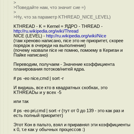
>
>Поведайте нам, что значит сие =)
>
>Ну, что за параметр KTHREAD_NICE_LEVEL)
KTHREAD - K = Kernel = ЯДРО - THREAD -
http://ru.wikipedia.org/wiki/Thread
NICE (LEVEL) -
http://ru.wikipedia.org/wiki/Nice
(там хреново написано, nice это не приоритет, скорее
порядок в очереди на выполнение)
(почему назвали nice не помню, помоему в Кериган и
Пайке написано)
Переводим, получаем - Значение коэффициента
планирования потоков/нитей ядра.
# ps -eo nice,cmd | sort -r
И видишь, все кто в квадратных скобках, это
KTHREADы и у всех -5
или так
# ps -eo pri,cmd | sort -r (тут от 0 до 139 - это как раз и
есть полный приоритет)
Этот Кон в пальто, взял и приравнял эти коэффициенты
к 0, т.е как у обычных процессов :)