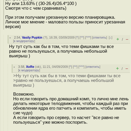
Ну или 13.63% ( (30-26.4)/26.4*100 )
Смотря что с чем сравнивать)
При этом получаем урезанную версию планировщика.
Личное мое мнение - маловато пользы приносит урезанная
версия)
2.54
,
Vasily Pupkin
(
?
), 16:39, 03/09/2009 [
^
] [
^^
] [
^^^
] [
ответить
]
[
↓
]
+
–
/
[
к модератору
]
Ну тут суть как бы в том, что теми фишками ты все
равно не пользуешься, а получаешь небольшой
выигрыш )
3.58
,
XoRe
(
ok
), 11:21, 04/09/2009 [
^
] [
^^
] [
^^^
] [
ответить
]
+
–
/
[
к модератору
]
>Ну тут суть как бы в том, что теми фишками ты все
>равно не пользуешься, а получаешь небольшой
выигрыш )
Возможно.
Но если говорить про домашний комп, то лично мне лень
делать некоторые телодвижения, чтобы каждый раз при
обновлении ядра его патчить и компилить, чтобы иметь
сие чудо)
А если говорить про сервер, то насчет "все равно не
пользуешься" уже можно поспорить.