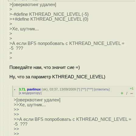
>[оверквотинг удален]
>
>-#define KTHREAD_NICE_LEVEL (-5)
>+#define KTHREAD_NICE_LEVEL (0)
>
>Хе, шутник...
>
>
>А если BFS попробовать с KTHREAD_NICE_LEVEL =
-5 ???
>
>
Поведайте нам, что значит сие =)
Ну, что за параметр KTHREAD_NICE_LEVEL)
+1
3.71
,
pavlinux
(
ok
), 03:37, 13/09/2009 [
^
] [
^^
] [
^^^
] [
ответить
]
+
–
[
к модератору
]
/
>[оверквотинг удален]
>>Хе, шутник...
>>
>>
>>А если BFS попробовать с KTHREAD_NICE_LEVEL =
-5 ???
>>
>>