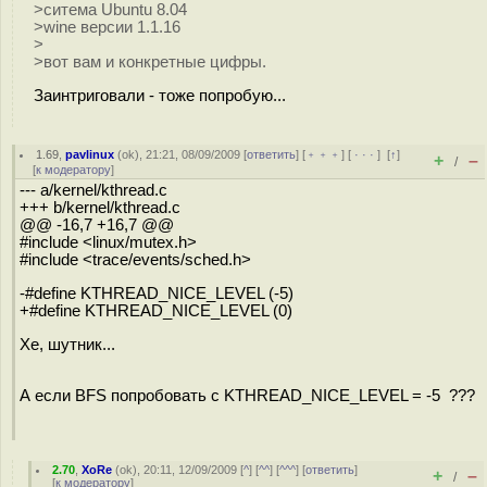
>ситема Ubuntu 8.04
>wine версии 1.1.16
>
>вот вам и конкретные цифры.
Заинтриговали - тоже попробую...
1.69
,
pavlinux
(
ok
), 21:21, 08/09/2009 [
ответить
] [
﹢﹢﹢
] [
· · ·
]
[
↑
]
+
–
/
[
к модератору
]
--- a/kernel/kthread.c
+++ b/kernel/kthread.c
@@ -16,7 +16,7 @@
#include <linux/mutex.h>
#include <trace/events/sched.h>
-#define KTHREAD_NICE_LEVEL (-5)
+#define KTHREAD_NICE_LEVEL (0)
Хе, шутник...
А если BFS попробовать с KTHREAD_NICE_LEVEL = -5 ???
2.70
,
XoRe
(
ok
), 20:11, 12/09/2009 [
^
] [
^^
] [
^^^
] [
ответить
]
+
–
/
[
к модератору
]