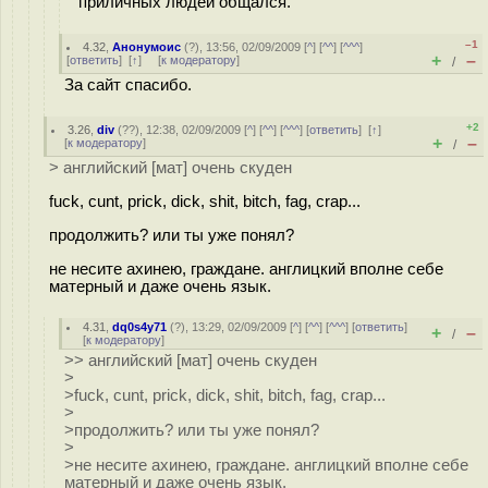
приличных людей общался.
–1
4.32
,
Анонумоис
(
?
), 13:56, 02/09/2009 [
^
] [
^^
] [
^^^
]
+
–
[
ответить
]
[
↑
] [
к модератору
]
/
За сайт спасибо.
+2
3.26
,
div
(
??
), 12:38, 02/09/2009 [
^
] [
^^
] [
^^^
] [
ответить
]
[
↑
]
+
–
[
к модератору
]
/
> английский [мат] очень скуден
fuck, cunt, prick, dick, shit, bitch, fag, crap...
продолжить? или ты уже понял?
не несите ахинею, граждане. англицкий вполне себе
матерный и даже очень язык.
4.31
,
dq0s4y71
(
?
), 13:29, 02/09/2009 [
^
] [
^^
] [
^^^
] [
ответить
]
+
–
/
[
к модератору
]
>> английский [мат] очень скуден
>
>fuck, cunt, prick, dick, shit, bitch, fag, crap...
>
>продолжить? или ты уже понял?
>
>не несите ахинею, граждане. англицкий вполне себе
матерный и даже очень язык.