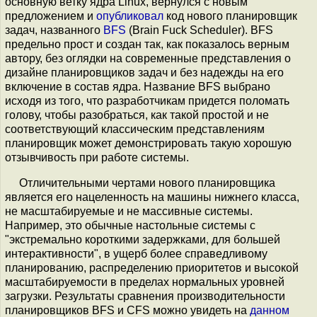
основную ветку ядра Linux, вернулся с новым
предложением и
опубликовал
код нового планировщик
задач, названного
BFS
(Brain Fuck Scheduler). BFS
предельно прост и создан так, как показалось верным
автору, без оглядки на современные представления о
дизайне планировщиков задач и без надежды на его
включение в состав ядра. Название BFS выбрано
исходя из того, что разработчикам придется поломать
голову, чтобы разобраться, как такой простой и не
соответствующий классическим представлениям
планировщик может демонстрировать такую хорошую
отзывчивость при работе системы.
Отличительными чертами нового планировщика
является его нацеленность на машины нижнего класса,
не масштабируемые и не массивные системы.
Например, это обычные настольные системы с
"экстремально короткими задержками, для большей
интерактивности", в ущерб более справедливому
планированию, распределению приоритетов и высокой
масштабируемости в пределах нормальных уровней
загрузки. Результаты сравнения производительности
планировщиков BFS и CFS можно увидеть на
данном