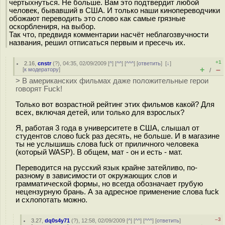
чертыхнуться. Не больше. Вам это подтвердит любой
человек, бывавший в США. И только наши кинопереводчики
обожают переводить это слово как самые грязные
оскорблениря, на выбор.
Так что, предвидя комментарии насчёт неблагозвучности
названия, решил отписаться первым и пресечь их.
+1
2.16
,
cnstr
(
?
), 04:35, 02/09/2009 [
^
] [
^^
] [
^^^
] [
ответить
]
[
↓
]
+
–
[
к модератору
]
/
> В американских фильмах даже положительные герои
говорят Fuck!
Только вот возрастной рейтинг этих фильмов какой? Для
всех, включая детей, или только для взрослых?
Я, работая 3 года в университете в США, слышал от
студентов слово fuck раз десять, не больше. И в магазине
ты не услышишь слова fuck от приличного человека
(который WASP). В общем, мат - он и есть - мат.
Переводится на русский язык крайне затейливо, по-
разному в зависимости от окружающих слов и
грамматической формы, но всегда обозначает грубую
нецензурную брань. А за адресное применение слова fuck
и схлопотать можно.
–3
3.27
,
dq0s4y71
(
?
), 12:58, 02/09/2009 [
^
] [
^^
] [
^^^
] [
ответить
]