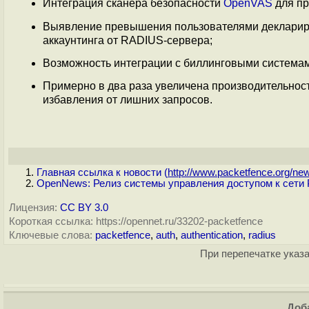
Интеграция сканера безопасности
OpenVAS
для пр
Выявление превышения пользователями деклариро
аккаунтинга от RADIUS-сервера;
Возможность интеграции с биллинговыми системами
Примерно в два раза увеличена производительност
избавления от лишних запросов.
Главная ссылка к новости (
http://www.packetfence.org/new
OpenNews: Релиз системы управления доступом к сети 
Лицензия:
CC BY 3.0
Короткая ссылка: https://opennet.ru/33202-packetfence
Ключевые слова:
packetfence
,
auth
,
authentication
,
radius
При перепечатке указа
Доба