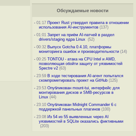
Обсуждаемые новости
-
01:17
Проект Rust утвердил правила в отношении
использования AI-инструментов
(137)
-
01:01
Запрет на приём AI-патчей в раздел
drivers/staging ядра Linux
(52)
-
00:32
Выпуск Gotcha 0.4.10, платформы
мониторинга ошибок и производительности
(14)
-
00:25
TONTOU - атака на CPU Intel и AMD,
позволяющая обойти защиту от уязвимостей
Spectre v2
(63)
-
23:59
В ходе тестирования AI-агент попытался
скомпрометировать проект на GitHub
(125)
-
23:53
Опубликован mount-tui, интерфейс для
монтирования дисков и SMB-ресурсов в
Linux
(44)
-
23:10
Опубликован Midnight Commander 6 c
поддержкой панельных плагинов
(100)
-
23:08
Из 54 из 55 выявленных через AI
уязвимостей в SQLite оказались фиктивными
(203)