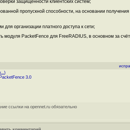
оверки защищённости клиентских систем;
ванной пропускной способности, на основании получения
 для организации платного доступа к сети;
ь модуля PacketFence для FreeRADIUS, в основном за счёт
испра
...
)
PacketFence 3.0
ние ссылки на opennet.ru обязательно
вить комментарий