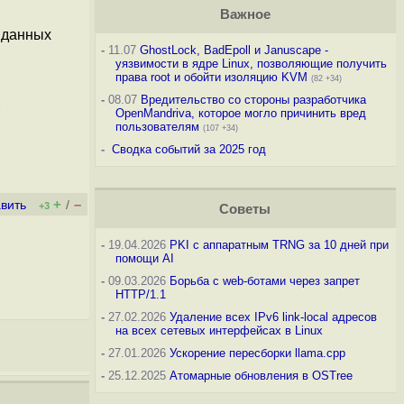
Важное
 данных
-
11.07
GhostLock, BadEpoll и Januscape -
уязвимости в ядре Linux, позволяющие получить
права root и обойти изоляцию KVM
(82 +34)
-
08.07
Вредительство со стороны разработчика
OpenMandriva, которое могло причинить вред
пользователям
(107 +34)
-
Сводка событий за 2025 год
+
–
вить
/
+3
Советы
-
19.04.2026
PKI с аппаратным TRNG за 10 дней при
помощи AI
-
09.03.2026
Борьба с web-ботами через запрет
HTTP/1.1
-
27.02.2026
Удаление всех IPv6 link-local адресов
на всех сетевых интерфейсах в Linux
-
27.01.2026
Ускорение пересборки llama.cpp
-
25.12.2025
Атомарные обновления в OSTree