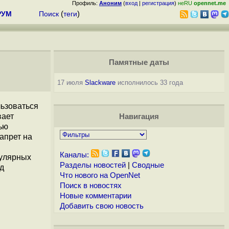
Профиль:
Аноним
(
вход
|
регистрация
)
неRU
opennet.me
РУМ
Поиск
(
теги
)
Памятные даты
17 июля
Slackware
исполнилось 33 года
льзоваться
вает
Навигация
ью
апрет на
Каналы:
пулярных
Разделы новостей
|
Сводные
од
Что нового на OpenNet
Поиск в новостях
Новые комментарии
Добавить свою новость