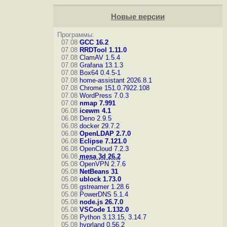
Новые версии
Программы:
07.08
GCC 16.2
07.08
RRDTool 1.11.0
07.08
ClamAV 1.5.4
07.08
Grafana 13.1.3
07.08
Box64 0.4.5-1
07.08
home-assistant 2026.8.1
07.08
Chrome 151.0.7922.108
07.08
WordPress 7.0.3
07.08
nmap 7.991
06.08
icewm 4.1
06.08
Deno 2.9.5
06.08
docker 29.7.2
06.08
OpenLDAP 2.7.0
06.08
Eclipse 7.121.0
06.08
OpenCloud 7.2.3
06.08
mesa 3d 26.2
05.08
OpenVPN 2.7.6
05.08
NetBeans 31
05.08
ublock 1.73.0
05.08
gstreamer 1.28.6
05.08
PowerDNS 5.1.4
05.08
node.js 26.7.0
05.08
VSCode 1.132.0
05.08
Python 3.13.15, 3.14.7
05.08
hyprland 0.56.2