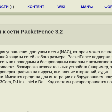
ОСТИ
(
+
)
КОНТЕНТ
WIKI
MAN'ы
ФО
к сети PacketFence 3.2
для управления доступом к сети (NAC), которая может испо
вной защиты сетей любого размера. PacketFence поддержи
 сеть по проводным и беспроводным каналам с возможност
рживается блокировка нежелательных устройств (например, з
проверка трафика на вирусы, выявление вторжений, аудит
ти. Имеются средства для интеграции с оборудованием по
, 3Com, D-Link, Intel и Dell. Код системы распространяется п