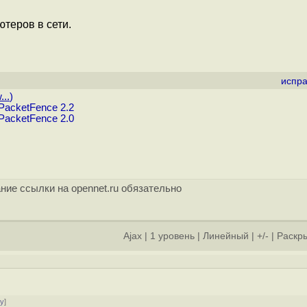
теров в сети.
испра
...
)
PacketFence 2.2
PacketFence 2.0
ние ссылки на opennet.ru обязательно
Ajax
|
1 уровень
|
Линейный
|
+/-
|
Раскры
ру
]