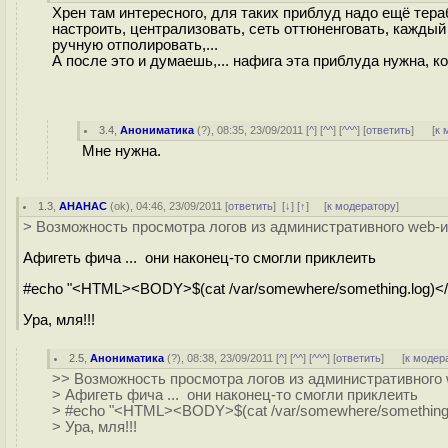
Хрен там интересного, для таких приблуд надо ещё тера
настроить, централизовать, сеть оттюненговать, каждый
ручную отполировать,...
А после это и думаешь,... нафига эта приблуда нужна, к
3.4
,
Анониматика
(
?
), 08:35, 23/09/2011 [
^
] [
^^
] [
^^^
] [
ответить
]
[
к 
Мне нужна.
1.3
,
AHAHAC
(
ok
), 04:46, 23/09/2011 [
ответить
]
[
↓
] [
↑
] [
к модератору
]
> Возможность просмотра логов из административного web-
Афигеть фича ... они наконец-то смогли приклеить
#echo "<HTML><BODY>$(cat /var/somewhere/something.log)<
Ура, мля!!!
2.5
,
Анониматика
(
?
), 08:38, 23/09/2011 [
^
] [
^^
] [
^^^
] [
ответить
]
[
к модер
>> Возможность просмотра логов из административного
> Афигеть фича ... они наконец-то смогли приклеить
> #echo "<HTML><BODY>$(cat /var/somewhere/something.
> Ура, мля!!!