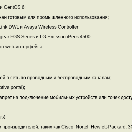
и CentOS 6;
нан готовым для промышленного использования;
nk DWL и Avaya Wireless Controller;
gear FGS Series и LG-Ericsson iPecs 4500;
го web-интерфейса;
ей в сеть по проводным и беспроводным каналам;
ive portal);
апрет на подключение мобильных устройств или точек досту
s);
оизводителей, таких как Cisco, Nortel, Hewlett-Packard, 3