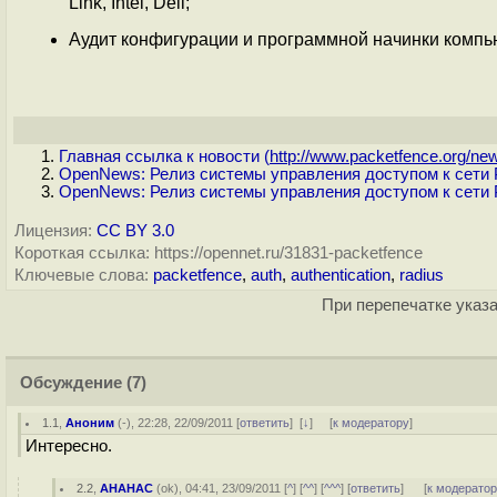
Link, Intel, Dell;
Аудит конфигурации и программной начинки компью
Главная ссылка к новости (
http://www.packetfence.org/new
OpenNews: Релиз системы управления доступом к сети 
OpenNews: Релиз системы управления доступом к сети 
Лицензия:
CC BY 3.0
Короткая ссылка: https://opennet.ru/31831-packetfence
Ключевые слова:
packetfence
,
auth
,
authentication
,
radius
При перепечатке указа
Обсуждение
(7)
1.1
,
Аноним
(
-
), 22:28, 22/09/2011 [
ответить
]
[
↓
] [
к модератору
]
Интересно.
2.2
,
AHAHAC
(
ok
), 04:41, 23/09/2011 [
^
] [
^^
] [
^^^
] [
ответить
]
[
к модерато