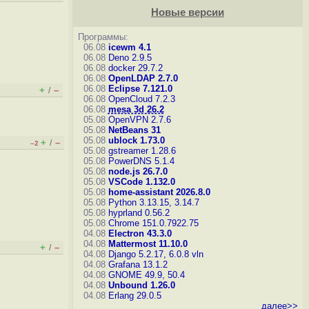
Новые версии
Программы:
06.08
icewm 4.1
06.08
Deno 2.9.5
06.08
docker 29.7.2
06.08
OpenLDAP 2.7.0
06.08
Eclipse 7.121.0
+
–
/
06.08
OpenCloud 7.2.3
06.08
mesa 3d 26.2
05.08
OpenVPN 2.7.6
05.08
NetBeans 31
05.08
ublock 1.73.0
+
–
/
–2
05.08
gstreamer 1.28.6
05.08
PowerDNS 5.1.4
05.08
node.js 26.7.0
05.08
VSCode 1.132.0
05.08
home-assistant 2026.8.0
05.08
Python 3.13.15, 3.14.7
05.08
hyprland 0.56.2
05.08
Chrome 151.0.7922.75
04.08
Electron 43.3.0
04.08
Mattermost 11.10.0
+
–
/
04.08
Django 5.2.17, 6.0.8
vln
04.08
Grafana 13.1.2
04.08
GNOME 49.9, 50.4
04.08
Unbound 1.26.0
04.08
Erlang 29.0.5
далее>>