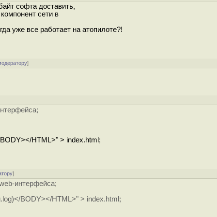
байт софта доставить,
 компонент сети в
огда уже все работает на атопилоте?!
модератору
]
интерфейса;
/BODY></HTML>" > index.html;
атору
]
 web-интерфейса;
log)</BODY></HTML>" > index.html;