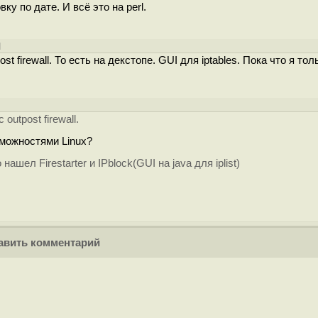
ку по дате. И всё это на perl.
]
t firewall. То есть на декстопе. GUI для iptables. Пока что я тол
utpost firewall.
зможностями Linux?
нашел Firestarter и IPblock(GUI на java для iplist)
вить комментарий