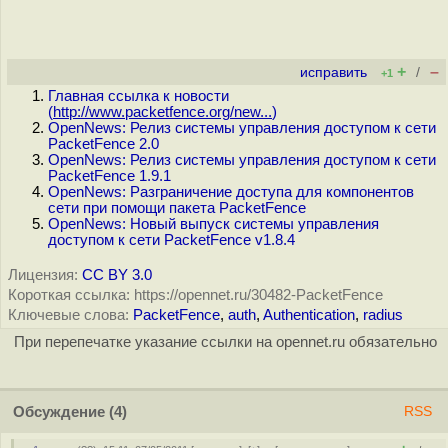
+
–
исправить
/
+1
Главная ссылка к новости
(
http://www.packetfence.org/new...
)
OpenNews: Релиз системы управления доступом к сети
PacketFence 2.0
OpenNews: Релиз системы управления доступом к сети
PacketFence 1.9.1
OpenNews: Разграничение доступа для компонентов
сети при помощи пакета PacketFence
OpenNews: Новый выпуск системы управления
доступом к сети PacketFence v1.8.4
Лицензия:
CC BY 3.0
Короткая ссылка: https://opennet.ru/30482-PacketFence
Ключевые слова:
PacketFence
,
auth
,
Authentication
,
radius
При перепечатке указание ссылки на opennet.ru обязательно
Обсуждение
(4)
RSS