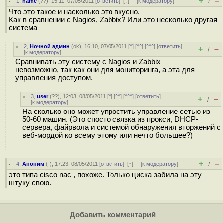
+
–
1
,
name
(
??
), 15:11, 07/05/2011 [
ответить
]
[
↓
] [
к модератору
]
/
Что это такое и насколько это вкусно.
Как в сравнении с Nagios, Zabbix? Или это несколько другая
система
2
,
Ночной админ
(
ok
), 16:10, 07/05/2011 [
^
] [
^^
] [
^^^
] [
ответить
]
+
–
/
[
к модератору
]
Сравнивать эту систему с Nagios и Zabbix
невозможно, так как они для мониторинга, а эта для
управления доступом.
3
,
user
(
??
), 12:03, 08/05/2011 [
^
] [
^^
] [
^^^
] [
ответить
]
+
–
/
[
к модератору
]
На сколько оно может упростить управление сетью из
50-60 машин. (Это спосто связка из прокси, DHCP-
сервера, файрвола и системой обнаружения вторжений с
веб-мордой ко всему этому или нечто большее?)
+
–
4
,
Аноним
(
-
), 17:23, 08/05/2011 [
ответить
]
[
↑
] [
к модератору
]
/
это типа cisco nac , похоже. Только циска забила на эту
штуку свою.
Добавить комментарий