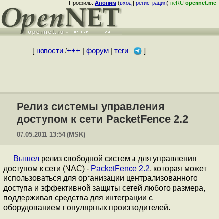
Профиль:
Аноним
(
вход
|
регистрация
)
неRU
opennet.me
[
новости
/
+++
|
форум
|
теги
|
]
Релиз системы управления
доступом к сети PacketFence 2.2
07.05.2011 13:54 (MSK)
Вышел
релиз свободной системы для управления
доступом к сети (NAC) -
PacketFence 2.2
, которая может
использоваться для организации централизованного
доступа и эффективной защиты сетей любого размера,
поддерживая средства для интеграции с
оборудованием популярных производителей.