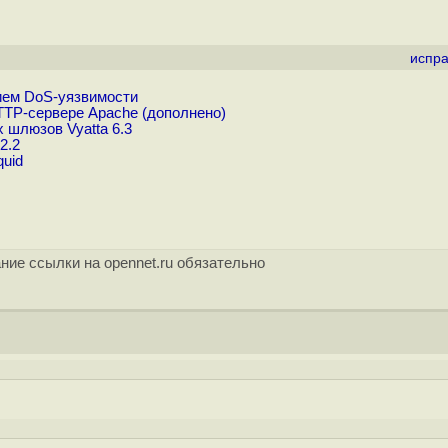
испра
нием DoS-уязвимости
TTP-сервере Apache (дополнено)
 шлюзов Vyatta 6.3
2.2
quid
ние ссылки на opennet.ru обязательно