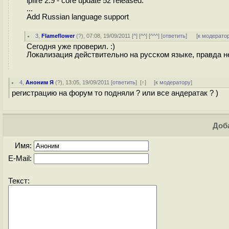
ipfire 2.9 - core update 52 released:
...
Add Russian language support
3
,
Flameflower
(
?
), 07:08, 19/09/2011 [
^
] [
^^
] [
^^^
] [
ответить
]
[
к модерато
Сегодня уже проверил. :)
Локализация действительно на русском языке, правда н
4
,
Аноним Я
(
?
), 13:05, 19/09/2011 [
ответить
]
[
↑
] [
к модератору
]
регистрацию на форум то подняли ? или все андератак ? )
Доба
Имя:
E-Mail:
Текст: