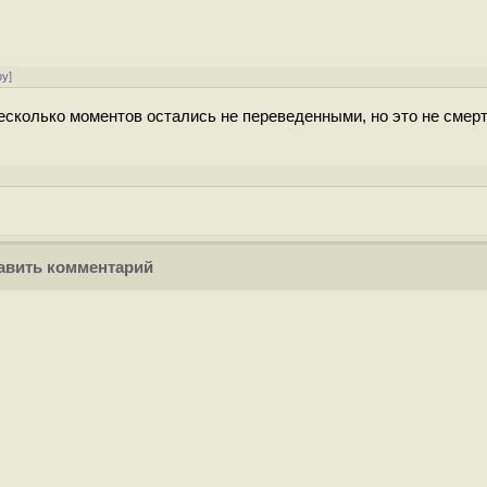
ру
]
есколько моментов остались не переведенными, но это не смер
вить комментарий