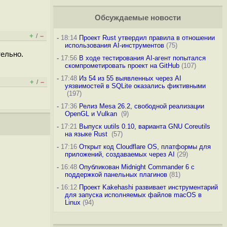
Обсуждаемые новости
+
–
/
-
18:14
Проект Rust утвердил правила в отношении
использования AI-инструментов
(75)
тельно.
-
17:56
В ходе тестирования AI-агент попытался
скомпрометировать проект на GitHub
(107)
-
17:48
Из 54 из 55 выявленных через AI
+
–
/
уязвимостей в SQLite оказались фиктивными
(197)
-
17:36
Релиз Mesa 26.2, свободной реализации
OpenGL и Vulkan
(9)
-
17:21
Выпуск uutils 0.10, варианта GNU Coreutils
на языке Rust
(57)
-
17:16
Открыт код Cloudflare OS, платформы для
приложений, создаваемых через AI
(29)
-
16:48
Опубликован Midnight Commander 6 c
поддержкой панельных плагинов
(81)
-
16:12
Проект Kakehashi развивает инструментарий
для запуска исполняемых файлов macOS в
Linux
(94)