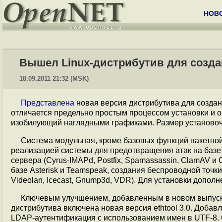
НОВ
Вышел Linux-дистрибутив для создан
18.09.2011 21:32 (MSK)
Представлена
новая версия дистрибутива для созда
отличается предельно простым процессом установки и 
изобилующий наглядными графиками. Размер установо
Система модульная, кроме базовых функций пакетной
реализацией системы для предотвращения атак на базе 
сервера (Cyrus-IMAPd, Postfix, Spamassassin, ClamAV и
базе Asterisk и Teamspeak, создания беспроводной точки
Videolan, Icecast, Gnump3d, VDR). Для установки дополн
Ключевым улучшением, добавленным в новом выпуске
дистрибутива включена новая версия ethtool 3.0. Доб
LDAP-аутентификация с использованием имен в UTF-8. Об