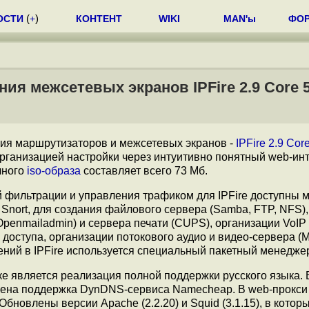
ОСТИ
(
+
)
КОНТЕНТ
WIKI
MAN'ы
ФО
ия межсетевых экранов IPFire 2.9 Core 
ния маршрутизаторов и межсетевых экранов -
IPFire 2.9 Cor
организацией настройки через интуитивно понятный web-ин
чного
iso-образа
составляет всего 73 Мб.
 фильтрации и управления трафиком для IPFire доступны м
Snort, для создания файлового сервера (Samba, FTP, NFS),
 Openmailadmin) и сервера печати (CUPS), организации VoI
 доступа, организации потокового аудио и видео-сервера (M
ений в IPFire используется специальный пакетный менеджер
 является реализация полной поддержки русского языка. 
авлена поддержка DynDNS-сервиса Namecheap. В web-прокс
новлены версии Apache (2.2.20) и Squid (3.1.15), в котор