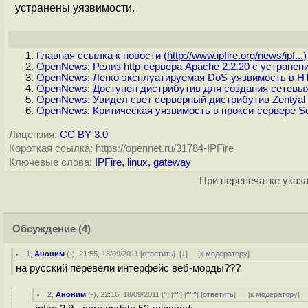
устранены уязвимости.
Главная ссылка к новости (
http://www.ipfire.org/news/ipf...
)
OpenNews: Релиз http-сервера Apache 2.2.20 с устране
OpenNews: Легко эксплуатируемая DoS-уязвимость в H
OpenNews: Доступен дистрибутив для создания сетевых
OpenNews: Увидел свет серверный дистрибутив Zentyal 
OpenNews: Критическая уязвимость в прокси-сервeре S
Лицензия:
CC BY 3.0
Короткая ссылка: https://opennet.ru/31784-IPFire
Ключевые слова:
IPFire
,
linux
,
gateway
При перепечатке указа
Обсуждение
(4)
1
,
Аноним
(
-
), 21:55, 18/09/2011 [
ответить
]
[
↓
] [
к модератору
]
на русский перевели интерфейс веб-морды???
2
,
Аноним
(
-
), 22:16, 18/09/2011 [
^
] [
^^
] [
^^^
] [
ответить
]
[
к модератору
]