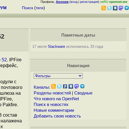
Профиль:
Аноним
(
вход
|
регистрация
)
неRU
opennet.me
РУМ
Поиск
(
теги
)
52
Памятные даты
17 июля
Slackware
исполнилось 33 года
e 52
. IPFire
терфейс,
Навигация
одули с
 почтового
Каналы:
P шлюза на
Разделы новостей
|
Сводные
PFire,
Что нового на OpenNet
 Pakfire.
Поиск в новостях
Новые комментарии
В состав
Добавить свою новость
и налажена
ых