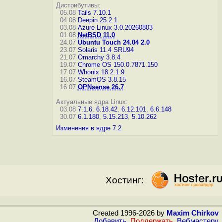
Дистрибутивы:
05.08
Tails 7.10.1
04.08
Deepin 25.2.1
03.08
Azure Linux 3.0.20260803
01.08
NetBSD 11.0
24.07
Ubuntu Touch 24.04 2.0
23.07
Solaris 11.4 SRU94
21.07
Omarchy 3.8.4
19.07
Chrome OS 150.0.7871.150
17.07
Whonix 18.2.1.9
16.07
SteamOS 3.8.15
16.07
OPNsense 26.7
Актуальные ядра Linux:
03.08
7.1.6
,
6.18.42
,
6.12.101
,
6.6.148
30.07
6.1.180
,
5.15.213
,
5.10.262
Изменения в ядре 7.2
Хостинг:
Created 1996-2026 by
Maxim Chirkov
Добавить
,
Поддержать
,
Вебмастеру