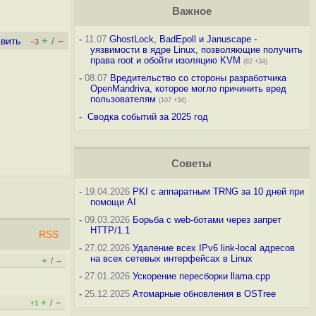
Важное
-
11.07
GhostLock, BadEpoll и Januscape -
+
–
вить
/
–3
уязвимости в ядре Linux, позволяющие получить
права root и обойти изоляцию KVM
(82 +34)
-
08.07
Вредительство со стороны разработчика
OpenMandriva, которое могло причинить вред
пользователям
(107 +34)
-
Сводка событий за 2025 год
Советы
-
19.04.2026
PKI с аппаратным TRNG за 10 дней при
помощи AI
-
09.03.2026
Борьба с web-ботами через запрет
HTTP/1.1
RSS
-
27.02.2026
Удаление всех IPv6 link-local адресов
на всех сетевых интерфейсах в Linux
+
–
/
-
27.01.2026
Ускорение пересборки llama.cpp
-
25.12.2025
Атомарные обновления в OSTree
+
–
/
+1