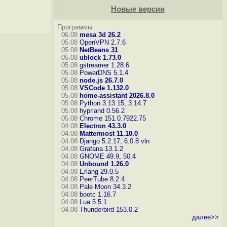
Новые версии
Программы:
06.08
mesa 3d 26.2
05.08
OpenVPN 2.7.6
05.08
NetBeans 31
05.08
ublock 1.73.0
05.08
gstreamer 1.28.6
05.08
PowerDNS 5.1.4
05.08
node.js 26.7.0
05.08
VSCode 1.132.0
05.08
home-assistant 2026.8.0
05.08
Python 3.13.15, 3.14.7
05.08
hyprland 0.56.2
05.08
Chrome 151.0.7922.75
04.08
Electron 43.3.0
04.08
Mattermost 11.10.0
04.08
Django 5.2.17, 6.0.8
vln
04.08
Grafana 13.1.2
04.08
GNOME 49.9, 50.4
04.08
Unbound 1.26.0
04.08
Erlang 29.0.5
04.08
PeerTube 8.2.4
04.08
Pale Moon 34.3.2
04.08
bootc 1.16.7
04.08
Lua 5.5.1
04.08
Thunderbird 153.0.2
далее>>