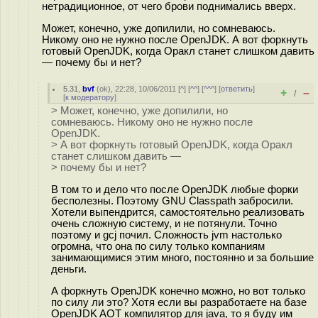
нетрадиционное, от чего брови поднимались вверх.
Может, конечно, уже допилили, но сомневаюсь.
Никому оно не нужно после OpenJDK. А вот форкнуть
готовый OpenJDK, когда Оракл станет слишком давить
— почему бы и нет?
5.31
,
bvf
(
ok
), 22:28, 10/06/2011 [
^
] [
^^
] [
^^^
] [
ответить
]
+
–
/
[
к модератору
]
> Может, конечно, уже допилили, но
сомневаюсь. Никому оно не нужно после
OpenJDK.
> А вот форкнуть готовый OpenJDK, когда Оракл
станет слишком давить —
> почему бы и нет?
В том то и дело что после OpenJDK любые форки
бесполезны. Поэтому GNU Classpath забросили.
Хотели выпендрится, самостоятельно реализовать
очень сложную систему, и не потянули. Точно
поэтому и gcj почил. Сложность jvm настолько
огромна, что она по силу только компаниям
занимающимися этим много, постоянно и за большие
деньги.
А форкнуть OpenJDK конечно можно, но вот только
по силу ли это? Хотя если вы разработаете на базе
OpenJDK AOT компилятор для java, то я буду им