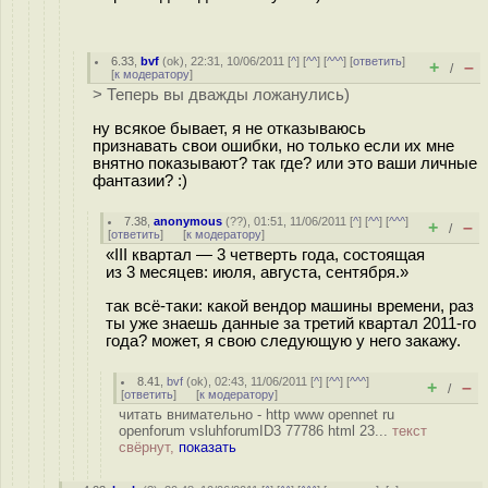
6.33
,
bvf
(
ok
), 22:31, 10/06/2011 [
^
] [
^^
] [
^^^
] [
ответить
]
+
–
/
[
к модератору
]
> Теперь вы дважды ложанулись)
ну всякое бывает, я не отказываюсь
признавать свои ошибки, но только если их мне
внятно показывают? так где? или это ваши личные
фантазии? :)
7.38
,
anonymous
(
??
), 01:51, 11/06/2011 [
^
] [
^^
] [
^^^
]
+
–
/
[
ответить
]
[
к модератору
]
«III квартал — 3 четверть года, состоящая
из 3 месяцев: июля, августа, сентября.»
так всё-таки: какой вендор машины времени, раз
ты уже знаешь данные за третий квартал 2011-го
года? может, я свою следующую у него закажу.
8.41
,
bvf
(
ok
), 02:43, 11/06/2011 [
^
] [
^^
] [
^^^
]
+
–
/
[
ответить
]
[
к модератору
]
читать внимательно - http www opennet ru
openforum vsluhforumID3 77786 html 23...
текст
свёрнут,
показать