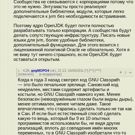
Сообщества не связываются с корпорациями потому что
это не нужно. Энтузиасты просто реализуют
дополнительные библиотеки, модули, которые легко
подключаются к jvm без необходимости встраивания.
Поэтому ядро OpenJDK будет почти полностью
разрабатывать только корпорации. А сообщества будут
делать сопутствующую инфраструктуру. Писать новые
языки для jvm, более удобные библиотеки,
дополнительный функционал. Для этого возится с
лицензионной политикой Oracle не обязательно. Хотя я
не вижу тут ничего страшного, если OpenJDK будет
оставаться открытым.
4.26
,
gegMOPO4
(
ok
), 21:13, 10/06/2011 [
^
] [
^^
] [
^^^
]
+
–
/
[
ответить
]
[
к модератору
]
Когда я года 3 назад смотрел код GNU Classpath
— это было печальное зрелище. Сановский код
неидеален, местами содержит артефакты и
костыли, но GNU Classpath намного хуже. Менее
безопасен (невооружённым глазом были видны дыры),
менее оптимален, менее читаем даже. Такое
впечатление, что старались сделать только не так как
в Сан. И если был естественный способ сделать
какую-то вещь, который бы 9 из 10 опытных
программистов использовали бы, не видя других
реализаций, вплоть до совпадения имён многих
переменных, то в GNU Classpath изобретали что-то