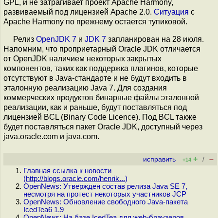
GPL, и не затрагивает проект Apache Harmony,
развиваемый под лицензией Apache 2.0.
Ситуация
с
Apache Harmony по прежнему остается тупиковой.
Релиз
OpenJDK 7
и
JDK 7
запланирован на 28 июля.
Напомним, что проприетарный Oracle JDK отличается
от OpenJDK наличием некоторых закрытых
компонентов, таких как поддержка плагинов, которые
отсутствуют в Java-стандарте и не будут входить в
эталонную реализацию Java 7. Для создания
коммерческих продуктов бинарные файлы эталонной
реализации, как и раньше, будут поставляться под
лицензией BCL (Binary Code Licence). Под BCL также
будет поставляться пакет Oracle JDK, доступный через
java.oracle.com и java.com.
+
–
исправить
/
+14
Главная ссылка к новости
(
http://blogs.oracle.com/henrik...
)
OpenNews: Утвержден состав релиза Java SE 7,
несмотря на протест некоторых участников JCP
OpenNews: Обновление свободного Java-пакета
IcedTea6 1.9
OpenNews: На базе IcedTea для web-браузеров