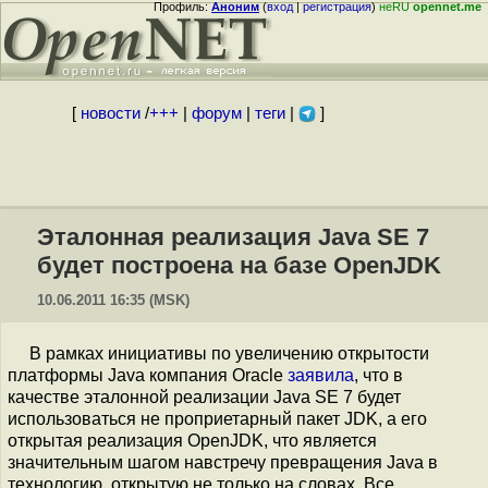
Профиль:
Аноним
(
вход
|
регистрация
)
неRU
opennet.me
[
новости
/
+++
|
форум
|
теги
|
]
Эталонная реализация Java SE 7
будет построена на базе OpenJDK
10.06.2011 16:35 (MSK)
В рамках инициативы по увеличению открытости
платформы Java компания Oracle
заявила
, что в
качестве эталонной реализации Java SE 7 будет
использоваться не проприетарный пакет JDK, а его
открытая реализация OpenJDK, что является
значительным шагом навстречу превращения Java в
технологию, открытую не только на словах. Все