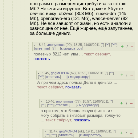
программ с размером дистрибутива за сотню
Мб? Не считая игрушек. Вот даже в Убунте
сейчас вижу: db2exc (303 Мб), nuxeo-dm (149
Мб), openbravo-erp (121 Мб), wasce-server (82
Мб). Не все зависят от жавы, но есть аналоги и
зависящие от неё. Ещё жирнее, ещё запутаннее,
за большие деньги.
8.44
,
anonymous
(
??
), 18:25, 11/06/2011 [
^
] [
^^
] [
^^^
]
+
–
/
[
ответить
]
[
↓
] [
к модератору
]
полезных 8212 нет, увы ...
текст свёрнут,
показать
9.45
,
gegMOPO4
(
ok
), 18:51, 11/06/2011 [
^
] [
^^
]
+
–
/
[
^^^
] [
ответить
]
[
к модератору
]
А при чём здесь польза Дело в деньгах ...
текст свёрнут,
показать
10.46
,
anonymous
(
??
), 18:57, 11/06/2011 [
^
]
+
–
/
[
^^
] [
^^^
] [
ответить
]
[
к модератору
]
а при том, что бесполезную фигню и я
могу собрать в гигабайт размера, толку-то
...
текст свёрнут,
показать
11.47
,
gegMOPO4
(
ok
), 19:11, 11/06/2011 [
^
]
+
–
/
[
^^
] [
^^^
] [
ответить
]
[
к модератору
]