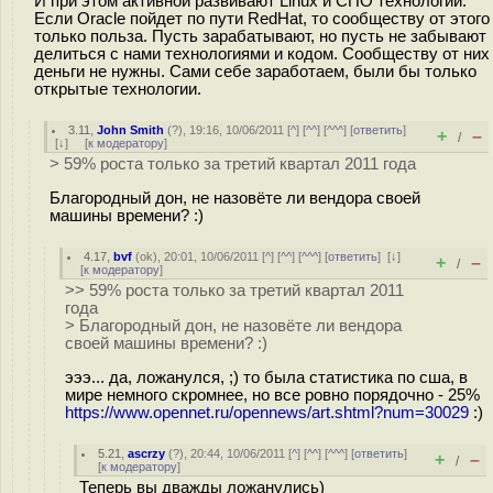
И при этом активной развивают Linux и СПО технологии.
Если Oracle пойдет по пути RedHat, то сообществу от этого
только польза. Пусть зарабатывают, но пусть не забывают
делиться с нами технологиями и кодом. Сообществу от них
деньги не нужны. Сами себе заработаем, были бы только
открытые технологии.
3.11
,
John Smith
(
?
), 19:16, 10/06/2011 [
^
] [
^^
] [
^^^
] [
ответить
]
+
–
/
[
↓
] [
к модератору
]
> 59% роста только за третий квартал 2011 года
Благородный дон, не назовёте ли вендора своей
машины времени? :)
4.17
,
bvf
(
ok
), 20:01, 10/06/2011 [
^
] [
^^
] [
^^^
] [
ответить
]
[
↓
]
+
–
/
[
к модератору
]
>> 59% роста только за третий квартал 2011
года
> Благородный дон, не назовёте ли вендора
своей машины времени? :)
эээ... да, ложанулся, ;) то была статистика по сша, в
мире немного скромнее, но все ровно порядочно - 25%
https://www.opennet.ru/opennews/art.shtml?num=30029
:)
5.21
,
ascrzy
(
?
), 20:44, 10/06/2011 [
^
] [
^^
] [
^^^
] [
ответить
]
+
–
/
[
к модератору
]
Теперь вы дважды ложанулись)