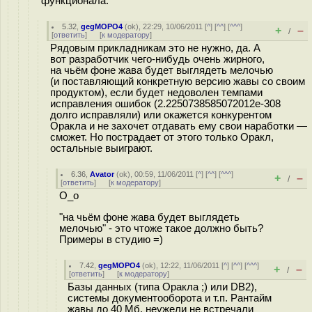
функционала.
5.32
,
gegMOPO4
(
ok
), 22:29, 10/06/2011 [
^
] [
^^
] [
^^^
]
+
–
/
[
ответить
]
[
к модератору
]
Рядовым прикладникам это не нужно, да. А
вот разработчик чего-нибудь очень жирного,
на чьём фоне жава будет выглядеть мелочью
(и поставляющий конкретную версию жавы со своим
продуктом), если будет недоволен темпами
исправления ошибок (2.2250738585072012e-308
долго исправляли) или окажется конкурентом
Оракла и не захочет отдавать ему свои наработки —
сможет. Но пострадает от этого только Оракл,
остальные выиграют.
6.36
,
Avator
(
ok
), 00:59, 11/06/2011 [
^
] [
^^
] [
^^^
]
+
–
/
[
ответить
]
[
к модератору
]
O_o
"на чьём фоне жава будет выглядеть
мелочью" - это чтоже такое должно быть?
Примеры в студию =)
7.42
,
gegMOPO4
(
ok
), 12:22, 11/06/2011 [
^
] [
^^
] [
^^^
]
+
–
/
[
ответить
]
[
к модератору
]
Базы данных (типа Оракла ;) или DB2),
системы документооборота и т.п. Рантайм
жавы до 40 Мб, неужели не встречали