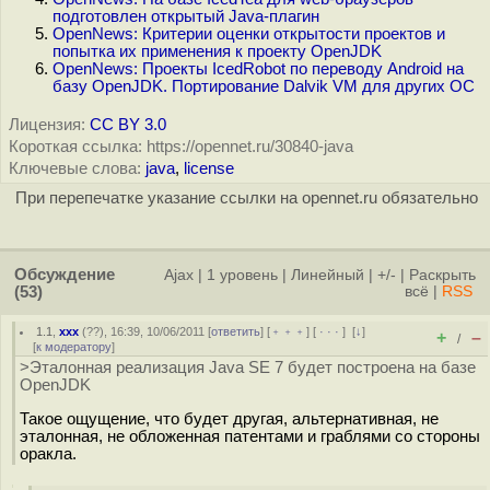
подготовлен открытый Java-плагин
OpenNews: Критерии оценки открытости проектов и
попытка их применения к проекту OpenJDK
OpenNews: Проекты IcedRobot по переводу Android на
базу OpenJDK. Портирование Dalvik VM для других ОС
Лицензия:
CC BY 3.0
Короткая ссылка: https://opennet.ru/30840-java
Ключевые слова:
java
,
license
При перепечатке указание ссылки на opennet.ru обязательно
Обсуждение
Ajax
|
1 уровень
|
Линейный
|
+/-
|
Раскрыть
(53)
всё
|
RSS
1.1
,
xxx
(
??
), 16:39, 10/06/2011 [
ответить
] [
﹢﹢﹢
] [
· · ·
]
[
↓
]
+
–
/
[
к модератору
]
>Эталонная реализация Java SE 7 будет построена на базе
OpenJDK
Такое ощущение, что будет другая, альтернативная, не
эталонная, не обложенная патентами и граблями со стороны
оракла.