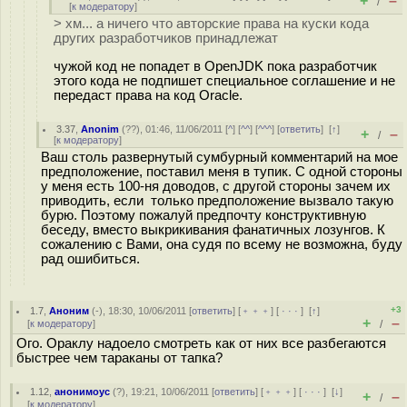
+
–
/
[
к модератору
]
> хм... а ничего что авторские права на куски кода
других разработчиков принадлежат
чужой код не попадет в OpenJDK пока разработчик
этого кода не подпишет специальное соглашение и не
передаст права на код Oracle.
3.37
,
Anonim
(
??
), 01:46, 11/06/2011 [
^
] [
^^
] [
^^^
] [
ответить
]
[
↑
]
+
–
/
[
к модератору
]
Ваш столь развернутый сумбурный комментарий на мое
предположение, поставил меня в тупик. С одной стороны
у меня есть 100-ня доводов, с другой стороны зачем их
приводить, если только предположение вызвало такую
бурю. Поэтому пожалуй предпочту конструктивную
беседу, вместо выкрикивания фанатичных лозунгов. К
сожалению с Вами, она судя по всему не возможна, буду
рад ошибиться.
+3
1.7
,
Аноним
(
-
), 18:30, 10/06/2011 [
ответить
] [
﹢﹢﹢
] [
· · ·
]
[
↑
]
+
–
[
к модератору
]
/
Ого. Ораклу надоело смотреть как от них все разбегаются
быстрее чем тараканы от тапка?
1.12
,
анонимоус
(
?
), 19:21, 10/06/2011 [
ответить
] [
﹢﹢﹢
] [
· · ·
]
[
↓
]
+
–
/
[
к модератору
]