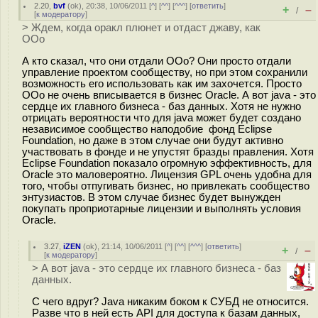
2.20
,
bvf
(
ok
), 20:38, 10/06/2011 [
^
] [
^^
] [
^^^
] [
ответить
]
+
–
/
[
к модератору
]
> Ждем, когда оракл плюнет и отдаст джаву, как
ООо
А кто сказал, что они отдали ООо? Они просто отдали
управление проектом сообществу, но при этом сохранили
возможность его использовать как им захочется. Просто
ООо не очень вписывается в бизнес Oracle. А вот java - это
сердце их главного бизнеса - баз данных. Хотя не нужно
отрицать вероятности что для java может будет создано
независимое сообщество наподобие фонд Eclipse
Foundation, но даже в этом случае они будут активно
участвовать в фонде и не упустят бразды правления. Хотя
Eclipse Foundation показало огромную эффективность, для
Oracle это маловероятно. Лицензия GPL очень удобна для
того, чтобы отпугивать бизнес, но привлекать сообщество
энтузиастов. В этом случае бизнес будет вынужден
покупать проприотарные лицензии и выполнять условия
Oracle.
3.27
,
iZEN
(
ok
), 21:14, 10/06/2011 [
^
] [
^^
] [
^^^
] [
ответить
]
+
–
/
[
к модератору
]
> А вот java - это сердце их главного бизнеса - баз
данных.
С чего вдруг? Java никаким боком к СУБД не относится.
Разве что в ней есть API для доступа к базам данных,