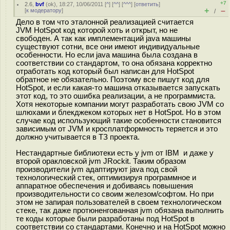
+7
2.6
,
bvf
(
ok
), 18:27, 10/06/2011 [
^
] [
^^
] [
^^^
] [
ответить
]
+
–
[
к модератору
]
/
Дело в том что эталонной реализацией считается
JVM HotSpot код которой хоть и открыт, но не
свободен. А так как имплементаций java машины
существуют сотни, все они имеют индивидуальные
особенности. Но если java машина была создана в
соответствии со стандартом, то она обязана корректно
отработать код который был написан для HotSpot
обратное не обязательно. Поэтому все пишут код для
HotSpot, и если какая-то машина отказывается запускать
этот код, то это ошибка реализации, а не программиста.
Хотя некоторые компании могут разработать свою JVM со
шлюхами и блекджеком которых нет в HotSpot. Но в этом
случае код использующий такие особенности становится
зависимым от JVM и кросплатформность теряется и это
должно учитывается в ТЗ проекта.
Нестандартные библиотеки есть у jvm от IBM и даже у
второй оракловской jvm JRockit. Таким образом
производители jvm адаптируют java под свой
технологический стек, оптимизируя программное и
аппаратное обеспечения и добиваясь повышения
производительности со своим железом/софтом. Но при
этом не запирая пользователей в своем технологическом
стеке, так даже протюненгованная jvm обязана выполнить
те коды которые были разработаны под HotSpot в
соответствии со стандартами. Конечно и на HotSpot можно