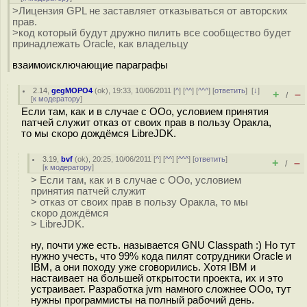
>Лицензия GPL не заставляет отказываться от авторских
прав.
>код который будут дружно пилить все сообщество будет
принадлежать Oracle, как владельцу
взаимоисключающие параграфы
2.14
,
gegMOPO4
(
ok
), 19:33, 10/06/2011 [
^
] [
^^
] [
^^^
] [
ответить
]
[
↓
]
+
–
/
[
к модератору
]
Если там, как и в случае с ООо, условием принятия
патчей служит отказ от своих прав в пользу Оракла,
то мы скоро дождёмся LibreJDK.
3.19
,
bvf
(
ok
), 20:25, 10/06/2011 [
^
] [
^^
] [
^^^
] [
ответить
]
+
–
/
[
к модератору
]
> Если там, как и в случае с ООо, условием
принятия патчей служит
> отказ от своих прав в пользу Оракла, то мы
скоро дождёмся
> LibreJDK.
ну, почти уже есть. называется GNU Classpath :) Но тут
нужно учесть, что 99% кода пилят сотрудники Oracle и
IBM, а они походу уже сговорились. Хотя IBM и
настаивает на большей открытости проекта, их и это
устраивает. Разработка jvm намного сложнее OOo, тут
нужны программисты на полный рабочий день.