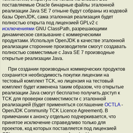
поставляемые Oracle бинарные файлы эталонной
реализации Java SE 7 отныне будут собраны из кодовой
базы OpenJDK, сама эталонная реализация будет
полностью открыта под лицензией GPLv2 с
исключениями
GNU ClassPath, разрешающими
динамическое связывание с коммерческими
продуктами. Используя OpenJDK в качестве эталонной
реализации сторонние производители смогут создавать
полностью совместимые с Java SE 7 производные
открытые реализации Java.
При создании производных коммерческих продуктов
сохранится необходимость покупки лицензии на
тестовый комплект TCK, но лицензия на тестовый
комплект будет изменена таким образом, что открытые
реализации Java смогут бесплатно получить доступ к
TCK для проверки совместимости с эталонной
реализацией (будет применяться соглашение
OCTLA
-
OpenJDK Community TCK Licence Agreement). В
примечании к анонсу отдельно подчеркивается, что
принятое исключение справедливо только для
проектов, код которых поставляется под лицензией