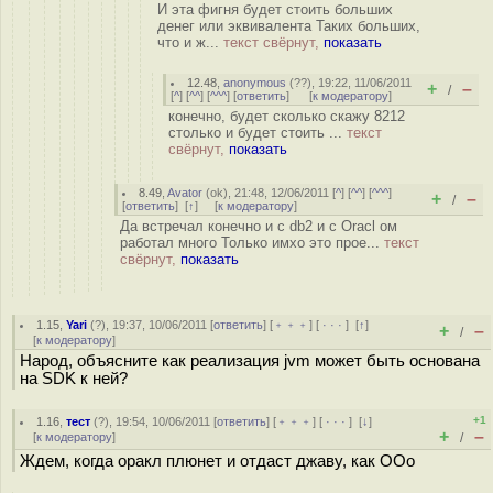
И эта фигня будет стоить больших
денег или эквивалента Таких больших,
что и ж...
текст свёрнут,
показать
12.48
,
anonymous
(
??
), 19:22, 11/06/2011
+
–
/
[
^
] [
^^
] [
^^^
] [
ответить
]
[
к модератору
]
конечно, будет сколько скажу 8212
столько и будет стоить ...
текст
свёрнут,
показать
8.49
,
Avator
(
ok
), 21:48, 12/06/2011 [
^
] [
^^
] [
^^^
]
+
–
/
[
ответить
]
[
↑
] [
к модератору
]
Да встречал конечно и с db2 и с Oracl ом
работал много Только имхо это прое...
текст
свёрнут,
показать
1.15
,
Yari
(
?
), 19:37, 10/06/2011 [
ответить
] [
﹢﹢﹢
] [
· · ·
]
[
↑
]
+
–
/
[
к модератору
]
Народ, объясните как реализация jvm может быть основана
на SDK к ней?
+1
1.16
,
тест
(
?
), 19:54, 10/06/2011 [
ответить
] [
﹢﹢﹢
] [
· · ·
]
[
↓
]
+
–
[
к модератору
]
/
Ждем, когда оракл плюнет и отдаст джаву, как ООо