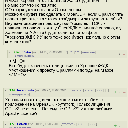
ИМХО, хорошо, что эталонная Жава будет под ГПЛ,
но мне вот что не понятно...
ОО форкнули и послали Оракл лесом.
Можно ли будет так сделать с OpenJDK, если Оракл опять
начнёт кричать, что это их трэйдмарк и закручивать гайки?
Внушает опасение пресловутый "комплект TCK". Я
правильно понимаю, что у ОпенЖДК с ним всё хорошо, а у
Хармони нет? А что будет если появится форк
"ХренопенЖДК"? У него тоже всё будет нормально с этим
комплектом?
2.54
,
fr0ster
(
ok
), 14:13, 23/06/2011 [
^
] [
^^
] [
^^^
] [
ответить
]
+
–
/
[
к модератору
]
<IMHO>
Все будет зависеть от лицензии на ХренопенЖДК,
>>отношения к проекту Оракля<<и погоды на Марсе.
</IMHO>
1.52
,
lucentcode
(
ok
), 00:27, 15/06/2011 [
ответить
] [
﹢﹢﹢
] [
· · ·
]
[
↑
]
+
–
/
[
к модератору
]
Хорошая новость, ведь несколько моих любимых
приложений на OpenJDK крутятся:) Только лицензия
GPL v2 не очень... Почему не GPLv3? Или не любимая
Apache Licence?
1.53
,
Роман
(
??
), 10:15, 18/06/2011 [
ответить
] [
﹢﹢﹢
] [
· · ·
]
+
–
/