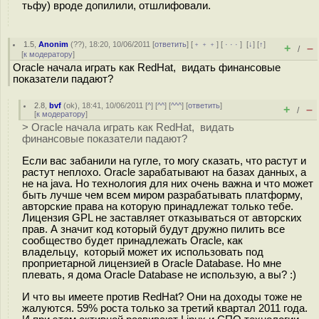
тьфу) вроде допилили, отшлифовали.
1.5
,
Anonim
(
??
), 18:20, 10/06/2011 [
ответить
] [
﹢﹢﹢
] [
· · ·
]
[
↓
] [
↑
]
+
–
/
[
к модератору
]
Oracle начала играть как RedHat, видать финансовые
показатели падают?
2.8
,
bvf
(
ok
), 18:41, 10/06/2011 [
^
] [
^^
] [
^^^
] [
ответить
]
+
–
/
[
к модератору
]
> Oracle начала играть как RedHat, видать
финансовые показатели падают?
Если вас забанили на гугле, то могу сказать, что растут и
растут неплохо. Oracle зарабатывают на базах данных, а
не на java. Но технология для них очень важна и что может
быть лучше чем всем миром разрабатывать платформу,
авторские права на которую принадлежат только тебе.
Лицензия GPL не заставляет отказываться от авторских
прав. А значит код который будут дружно пилить все
сообщество будет принадлежать Oracle, как
владельцу, который может их использовать под
проприетарной лицензией в Oracle Database. Но мне
плевать, я дома Oracle Database не использую, а вы? :)
И что вы имеете против RedHat? Они на доходы тоже не
жалуются. 59% роста только за третий квартал 2011 года.