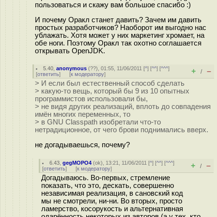
пользоваться и скажу вам большое спасибо :)
И почему Оракл станет давить? Зачем им давить
простых разработчиков? Наоборот им выгодно нас
ублажать. Хотя может у них маркетинг хромает, на
обе ноги. Поэтому Оракл так охотно соглашается
открывать OpenJDK.
5.40
,
anonymous
(
??
), 01:55, 11/06/2011 [
^
] [
^^
] [
^^^
]
+
–
/
[
ответить
]
[
к модератору
]
> И если был естественный способ сделать
> какую-то вещь, который бы 9 из 10 опытных
программистов использовали бы,
> не видя других реализаций, вплоть до совпадения
имён многих переменных, то
> в GNU Classpath изобретали что-то
нетрадиционное, от чего брови поднимались вверх.
не догадываешься, почему?
6.43
,
gegMOPO4
(
ok
), 13:21, 11/06/2011 [
^
] [
^^
] [
^^^
]
+
–
/
[
ответить
]
[
к модератору
]
Догадываюсь. Во-первых, стремление
показать, что это, дескать, совершенно
независимая реализация, в сановский код
мы не смотрели, ни-ни. Во вторых, просто
ламерство, косорукость и альтернативная
одарённость некоторых из авторов (а у тех, кто