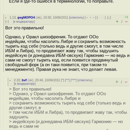
Если я где-то ошибся в терминологии, то поправьте.
+1
1.13
,
gegMOPO4
(
ok
), 19:30, 10/06/2011 [
ответить
] [
﹢﹢﹢
] [
· · ·
]
[
↓
]
+
–
[
↑
] [
к модератору
]
/
Вот это правильно!
Однако, у Оракл шизофрения. То отдают ООо
индейцам, чтобы насолить Либре и сохранить возможность
тырить код себе (только ведь и другие смогут, в том числе
ИБМ и Либра), то продвигают жаву так, чтобы задушить
индейскую (и донедавна ИБМ-овскую) Гармонию — но ведь и
сами не смогут тырить код, если появится продвинутый
свободный форк (а он таки появится, при таком-то
менеджменте). Правая рука не знает, что делает левая.
2.22
,
bvf
(
ok
), 20:46, 10/06/2011 [
^
] [
^^
] [
^^^
] [
ответить
]
+
–
/
[
к модератору
]
> Вот это правильно!
> Однако, у Оракл шизофрения. То отдают ООо
индейцам, чтобы насолить Либре и
> сохранить возможность тырить код себе (только ведь и
другие смогут, в
> том числе ИБМ и Либра), то продвигают жаву так, чтобы
задушить
> индейскую (и донедавна ИБМ-овскую) Гармонию — но
ведь и сами не