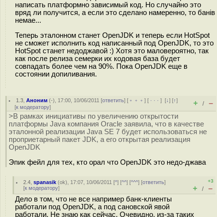
написать платформно зависимый код. Но случайно это
вряд ли получится, а если это сделано намеренно, то банiв
немае...
Теперь эталонном станет OpenJDK и теперь если HotSpot
не сможет исполнить код написанный под OpenJDK, то это
HotSpot станет недоджавой :) Хотя это маловероятно, так
как после релиза семерки их кодовая база будет
совпадать более чем на 90%. Пока OpenJDK еще в
состоянии допиливания.
1.3
,
Аноним
(
-
), 17:00, 10/06/2011 [
ответить
] [
﹢﹢﹢
] [
· · ·
]
[
↓
] [
↑
]
+
–
/
[
к модератору
]
>В рамках инициативы по увеличению открытости
платформы Java компания Oracle заявила, что в качестве
эталонной реализации Java SE 7 будет использоваться не
проприетарный пакет JDK, а его открытая реализация
OpenJDK
Эпик фейл для тех, кто орал что OpenJDK это недо-джава
+3
2.4
,
spanasik
(
ok
), 17:07, 10/06/2011 [
^
] [
^^
] [
^^^
] [
ответить
]
+
–
[
к модератору
]
/
Дело в том, что не все например банк-клиенты
работали под OpenJDK, а под сановской явой
работали. Не знаю как сейчас. Очевидно, из-за таких