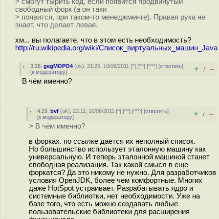
> смогут тырить код, если появится продвинутый
свободный форк (а он таки
> появится, при таком-то менеджменте). Правая рука не
знает, что делает левая.
хм... вы полагаете, что в этом есть необходимость?
http://ru.wikipedia.org/wiki/Список_виртуальных_машин_Java
3.28
,
gegMOPO4
(
ok
), 21:25, 10/06/2011 [
^
] [
^^
] [
^^^
] [
ответить
]
+
–
/
[
к модератору
]
В чём именно?
4.29
,
bvf
(
ok
), 22:11, 10/06/2011 [
^
] [
^^
] [
^^^
] [
ответить
]
+
–
/
[
к модератору
]
> В чём именно?
в форках. по ссылке дается их неполный список.
Но большинство использует эталонную машину как
универсальную. И теперь эталонной машиной станет
свободная реализация. Так какой смысл в еще
форкатся? Да это никому не нужно. Для разработчиков
условия OpenJDK, более чем комфортные. Многих
даже HotSpot устраивает. Разрабатывать ядро и
системные библиотки, нет необходимости. Уже на
базе того, что есть можно создавать любые
пользовательские библиотеки для расширения