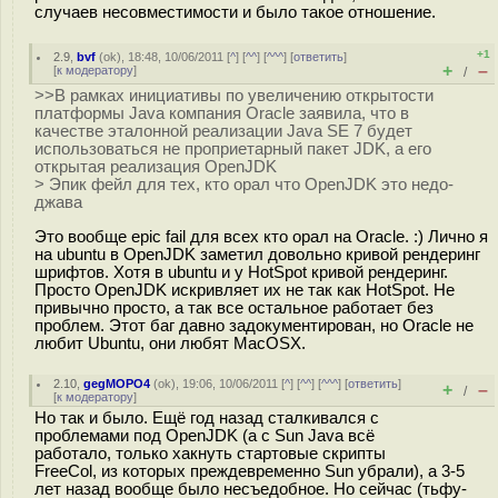
случаев несовместимости и было такое отношение.
+1
2.9
,
bvf
(
ok
), 18:48, 10/06/2011 [
^
] [
^^
] [
^^^
] [
ответить
]
+
–
[
к модератору
]
/
>>В рамках инициативы по увеличению открытости
платформы Java компания Oracle заявила, что в
качестве эталонной реализации Java SE 7 будет
использоваться не проприетарный пакет JDK, а его
открытая реализация OpenJDK
> Эпик фейл для тех, кто орал что OpenJDK это недо-
джава
Это вообще epic fail для всех кто орал на Oracle. :) Лично я
на ubuntu в OpenJDK заметил довольно кривой рендеринг
шрифтов. Хотя в ubuntu и у HotSpot кривой рендеринг.
Просто OpenJDK искривляет их не так как HotSpot. Не
привычно просто, а так все остальное работает без
проблем. Этот баг давно задокументирован, но Oracle не
любит Ubuntu, они любят MacOSX.
2.10
,
gegMOPO4
(
ok
), 19:06, 10/06/2011 [
^
] [
^^
] [
^^^
] [
ответить
]
+
–
/
[
к модератору
]
Но так и было. Ещё год назад сталкивался с
проблемами под OpenJDK (а с Sun Java всё
работало, только хакнуть стартовые скрипты
FreeCol, из которых преждевременно Sun убрали), а 3-5
лет назад вообще было несъедобное. Но сейчас (тьфу-