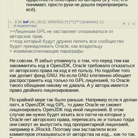
понимает, просто руки не дошли перепроверить
всё).
2.18
,
bvf
(
ok
), 20:12, 10/06/2011 [
^
] [
^^
] [
^^^
] [
ответить
]
[
↑
]
+
–
/
[
к модератору
]
>>Лицензия GPL не заставляет отказываться от
авторских прав.
>>код который будут дружно пилить все сообщество
будет принадлежать Oracle, как владельцу
> взаимоисключающие параграфы
Не совсем. Я забыл упомянуть о том, что перед тем как
закоммитить код в OpenJDK, Oracle требовало отказаться
от авторского права на код в её пользу. Но подобие того
как делает фонд GNU. Но если GNU клятвенно обещает
распространять код только по GPL лицензией, то Oracle
такого обещания никому не давала. А у автора имеется
право двойного лицензирования.
По крайней мере так было раньше. Например если я делаю
патч, в OpenJDK под GPL, то даже Oracle не сможет
лицензировать OpenJDK под иной лицензией. В этом
случае им нужно будет изъять все патчи на которые у
Oracle нет авторского права, переписать их и только тогда
они смогут их выпустить под проприетарной лицензией,
например в JRockit. Поэтому они заставляли всех
коммитеров отказываться от авторства на код... как-то так.