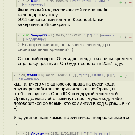
4.23
,
kazh
(
?
), 20:48, 10/06/2011 [
^
] [
^^
] [
^^^
] [
ответить
]
[
↑
]
+
–
/
[
к модератору
]
Финансовый год американской компании !=
календарному году
2011 финансовый год для КраснойШапки
завершился 28 февраля.
4.50
,
Sergey722
(
ok
), 09:19, 14/06/2011 [
^
] [
^^
] [
^^^
] [
ответить
]
+
–
/
[
к модератору
]
> Благородный дон, не назовёте ли вендора
своей машины времени? :)
Странный вопрос. Очевидно, вендор машины времени
ещё не существует. Он будет основан в 2057 году.
3.35
,
Avator
(
ok
), 00:35, 11/06/2011 [
^
] [
^^
] [
^^^
] [
ответить
]
[
↓
] [
↑
]
+
–
/
[
к модератору
]
хм... а ничего что авторские права на куски кода
других разработчиков принадлежат не Оракл, и
чтобы выпустить OpenJDK под другой лицензией
Оракл должна либо выкинуть весь чужой код, либо
договориться со всеми, кто коммитил в код OpneJDK??
=)
Упс, увидел ваш комментарий ниже... вопрос снимается
=)
4.39
,
Аноним
(
-
), 01:51, 11/06/2011 [
^
] [
^^
] [
^^^
] [
ответить
]