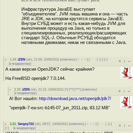
все и вся технологией выступает java.
Инфраструктура JavaEE выступает
"объединителем". JVM лишь машина и она — часть
JRE и JDK, на котором крутятся сервисы JavaEE.
Внутри СУБД может и есть какая-нибудь JVM для
выполнения процедур на Java, но только в
специализированных, реализующих/расширяющих
стандарт SQL-J. Обычные РСУБД обходятся
нативными движками, никак не связанными с Java.
1.24
,
iZEN
(
ok
), 21:09, 10/06/2011 [
ответить
] [
﹢﹢﹢
] [
· · ·
]
[
↓
] [
↑
]
+
–
/
[
к модератору
]
А какая версия OpenJDK7 сейчас крайняя?
На FreeBSD openjdk7 7.0.144.
2.25
,
iZEN
(
ok
), 21:10, 10/06/2011 [
^
] [
^^
] [
^^^
] [
ответить
]
+
–
/
[
к модератору
]
А! Вот нашёл:
http://download.java.net/openjdk/jdk7/
"openjdk-7-ea-src-b145-07_jun_2011.zip, 83.12 MB"
1.51
,
Sergey722
(
ok
), 09:57, 14/06/2011 [
ответить
] [
﹢﹢﹢
] [
· · ·
]
[
↓
]
+
–
/
[
↑
] [
к модератору
]