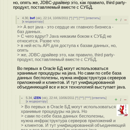
но, опять же, JDBC-драйвер это, как правило, third party-
продукт, поставляемый вместе с СУБД.
4.30
,
bvf
(
ok
), 22:14, 10/06/2011 [
^
] [
^^
] [
^^^
] [
ответить
]
+
–
/
[
к модератору
]
>> А вот java - это сердце их главного бизнеса -
баз данных.
> С чего вдруг? Java никаким боком к СУБД не
относится. Разве что
> в ней есть API для доступа к базам данных, но,
опять
> же, JDBC-драйвер это, как правило, third party-
продукт, поставляемый вместе с СУБД.
Во первых в Oracle БД могут использоваться
хранимые процедуры на java. Но сами по себе база
данных бесполезны, нужна инфраструктура серверов
приложений и клиентов. И тут унифицированной
объединяющей все и вся технологией выступает java.
5.34
,
iZEN
(
ok
), 22:44, 10/06/2011 [
^
] [
^^
] [
^^^
] [
ответить
]
+
–
/
[
к модератору
]
> Во первых в Oracle БД могут использоваться
хранимые процедуры на java. Но
> сами по себе база данных бесполезны,
нужна инфраструктура серверов приложений и
> клиентов. И тут унифицированной объединяющей