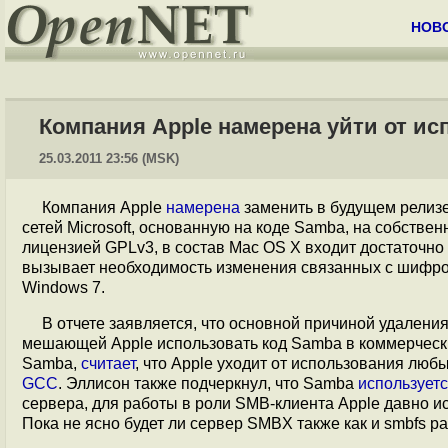
НОВ
Компания Apple намерена уйти от исп
25.03.2011 23:56 (MSK)
Компания Apple
намерена
заменить в будущем релиз
сетей Microsoft, основанную на коде Samba, на собстве
лицензией GPLv3, в состав Mac OS X входит достаточн
вызывает необходимость изменения связанных с шифров
Windows 7.
В отчете заявляется, что основной причиной удалени
мешающей Apple использовать код Samba в коммерческих
Samba,
считает
, что Apple уходит от использования лю
GCC
. Эллисон также подчеркнул, что Samba
использует
сервера, для работы в роли SMB-клиента Apple давно исп
Пока не ясно будет ли сервер SMBX также как и smbfs р