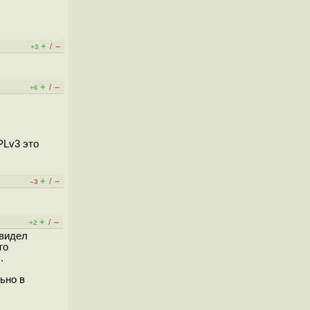
+
–
/
+3
+
–
/
+6
PLv3 это
+
–
/
–3
+
–
/
+2
 видел
то
.
ьно в