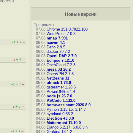
 process
Новые версии
Программы:
07.08
Chrome 151.0.7922.108
07.08
WordPress 7.0.3
07.08
nmap 7.991
+
–
/
06.08
icewm 4.1
+1
06.08
Deno 2.9.5
06.08
docker 29.7.2
06.08
OpenLDAP 2.7.0
+
–
/
–1
06.08
Eclipse 7.121.0
06.08
OpenCloud 7.2.3
06.08
mesa 3d 26.2
05.08
OpenVPN 2.7.6
05.08
NetBeans 31
05.08
ublock 1.73.0
+
–
/
+3
05.08
gstreamer 1.28.6
05.08
PowerDNS 5.1.4
05.08
node.js 26.7.0
05.08
VSCode 1.132.0
05.08
home-assistant 2026.8.0
+
–
/
–1
05.08
Python 3.13.15, 3.14.7
05.08
hyprland 0.56.2
04.08
Electron 43.3.0
04.08
Mattermost 11.10.0
04.08
Django 5.2.17, 6.0.8
vln
+
–
/
04.08
Grafana 13.1.2
+1