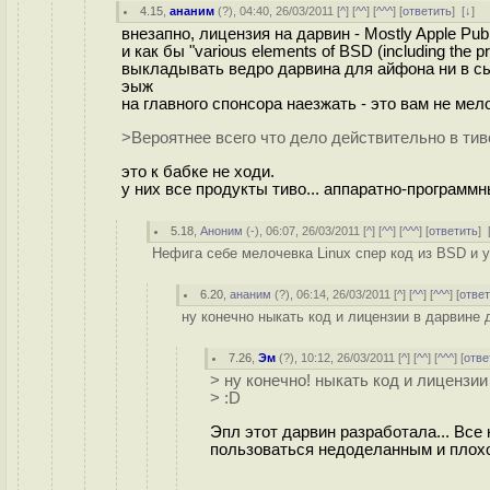
4.15
,
ананим
(
?
), 04:40, 26/03/2011 [
^
] [
^^
] [
^^^
] [
ответить
]
[
↓
] 
внезапно, лицензия на дарвин - Mostly Apple Public
и как бы "various elements of BSD (including the p
выкладывать ведро дарвина для айфона ни в сыр
эыж
на главного спонсора наезжать - это вам не мел
>Вероятнее всего что дело действительно в тив
это к бабке не ходи.
у них все продукты тиво... аппаратно-программ
5.18
,
Аноним
(
-
), 06:07, 26/03/2011 [
^
] [
^^
] [
^^^
] [
ответить
]
Нефига себе мелочевка Linux спер код из BSD и у
6.20
,
ананим
(
?
), 06:14, 26/03/2011 [
^
] [
^^
] [
^^^
] [
отве
ну конечно ныкать код и лицензии в дарвине 
7.26
,
Эм
(
?
), 10:12, 26/03/2011 [
^
] [
^^
] [
^^^
] [
отве
> ну конечно! ныкать код и лицензи
> :D
Эпл этот дарвин разработала... Все 
пользоваться недоделанным и плох