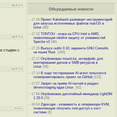
+
–
/
+8
Обсуждаемые новости
-
17:34
Проект Kakehashi развивает инструментарий
для запуска исполняемых файлов macOS в
Linux
(96)
-
17:32
TONTOU - атака на CPU Intel и AMD,
+
–
/
–4
позволяющая обойти защиту от уязвимостей
Spectre v2
(46)
-
17:26
Выпуск uutils 0.10, варианта GNU Coreutils
же стырен с
на языке Rust
(100)
-
17:17
Опубликован mount-tui, интерфейс для
монтирования дисков и SMB-ресурсов в
Linux
(38)
+
–
/
–1
-
17:14
В ходе тестирования AI-агент попытался
скомпрометировать проект на GitHub
(123)
-
17:07
Запрет на приём AI-патчей в раздел
drivers/staging ядра Linux
(42)
-
17:04
Опубликован дисплейный менеджер LightDM
1.33.0
(29)
-
16:54
Zapscape - уязвимость в гипервизоре KVM,
+
–
позволяющая получить root-доступ к хост-
/
системе
(8)