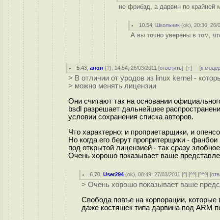
не фрибзд, а дарвин по крайней 
10.54
,
Школьник
(
ok
), 20:36, 26/
А вы точно уверены в том, что
5.43
,
анон
(
?
), 14:54, 26/03/2011 [
ответить
]
[
↑
] [
к моде
> В отличии от уродов из linux kernel - кото
> можно менять лицензии
Они считают так на основании официального
bsdl разрешает дальнейшее распространени
условии сохранения списка авторов.
Что характерно: и проприетарщики, и опенс
Но когда его берут пропритерщики - фанбои 
под открытой лицензией - так сразу злобно
Очень хорошо показывает ваше представле
6.70
,
User294
(
ok
), 00:49, 27/03/2011 [
^
] [
^^
] [
^^^
] [
отв
> Очень хорошо показывает ваше предс
Свобода повъе на корпорации, которые п
даже костяшек типа дарвина под ARM по