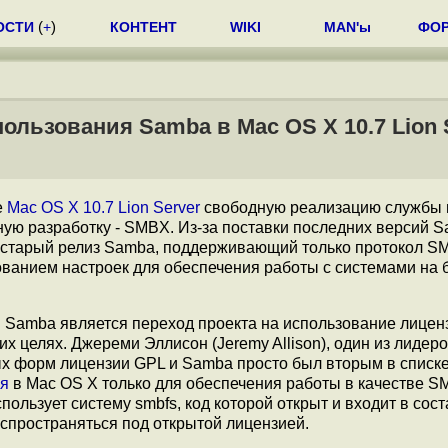
ОСТИ
(
+
)
КОНТЕНТ
WIKI
MAN'ы
ФО
ользования Samba в Mac OS X 10.7 Lion 
е
Mac OS X 10.7 Lion Server
свободную реализацию службы 
нную разработку - SMBX. Из-за поставки последних версий 
о старый релиз Samba, поддерживающий только протокол SM
анием настроек для обеспечения работы с системами на 
я Samba является переход проекта на использование лицен
 целях. Джереми Эллисон (Jeremy Allison), один из лидеро
бых форм лицензии GPL и Samba просто был вторым в списк
ся
в Mac OS X только для обеспечения работы в качестве S
ользует систему smbfs, код которой открыт и входит в сост
аспространяться под открытой лицензией.