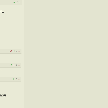
+
–
/
 НЕ
+
–
/
–7
+
–
/
+3
ь
+
–
/
льзя