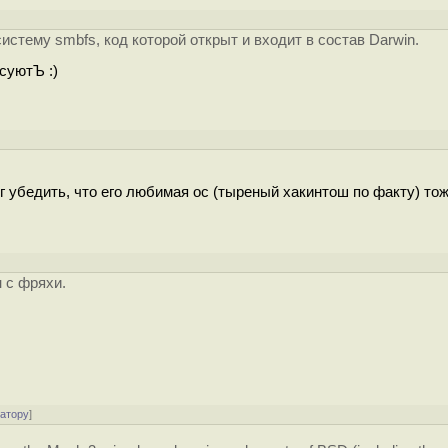
стему smbfs, код которой открыт и входит в состав Darwin.
суютЪ :)
г убедить, что его любимая ос (тыреный хакинтош по факту) то
 с фряхи.
ратору
]