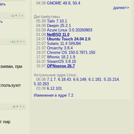
04.08
GNOME 49.9, 50.4
ать
далее>>
+
–
/
–1
Дистрибутивы:
05.08
Tails 7.10.1
ть
04.08
Deepin 25.2.1
03.08
Azure Linux 3.0.20260803
01.08
NetBSD 11.0
24.07
Ubuntu Touch 24.04 2.0
+
–
/
+11
23.07
Solaris 11.4 SRU94
21.07
Omarchy 3.8.4
19.07
Chrome OS 150.0.7871.150
17.07
Whonix 18.2.1.9
16.07
SteamOS 3.8.15
16.07
OPNsense 26.7
зиями, при
Актуальные ядра Linux:
06.08
7.1.7
,
6.18.43
,
6.6.149
,
6.1.181
,
5.15.214
,
5.10.263
используют
03.08
6.12.101
Изменения в ядре 7.2
+
–
/
–2
т пир