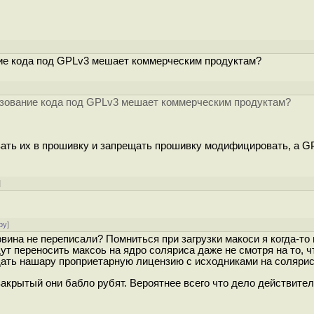
]
ние кода под GPLv3 мешает коммерческим продуктам?
льзование кода под GPLv3 мешает коммерческим продуктам?
вать их в прошивку и запрещать прошивку модифицировать, а G
]
ру
]
рвина не переписали? Помниться при загрузки макоси я когда-то
ут переносить максоь на ядро соляриса даже не смотря на то, ч
дать нашару проприетарную лицензию с исходниками на солярис
акрытый они бабло рубят. Вероятнее всего что дело действител