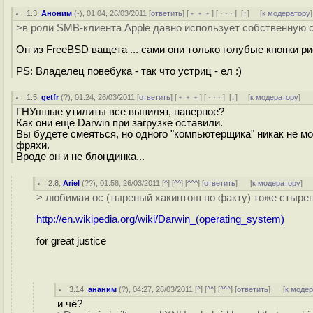
1.3
,
Аноним
(
-
), 01:04, 26/03/2011 [
ответить
] [
﹢﹢﹢
] [
· · ·
]
[
↑
] [
к модератору
]
>в роли SMB-клиента Apple давно использует собственную си
Он из FreeBSD ващета ... сами они только голубые кнопки ри
PS: Владелец повебука - так что устриц - ел :)
1.5
,
getfr
(
?
), 01:24, 26/03/2011 [
ответить
] [
﹢﹢﹢
] [
· · ·
]
[
↓
] [
к модератору
]
ГНУшные утилиты все выпилят, наверное?
Как они еще Darwin при загрузке оставили.
Вы будете смеяться, но одного "компьютерщика" никак не мо
фряхи.
Вроде он и не блондинка...
2.8
,
Ariel
(
??
), 01:58, 26/03/2011 [
^
] [
^^
] [
^^^
] [
ответить
]
[
к модератору
]
> любимая ос (тыреный хакинтош по факту) тоже стырен
http://en.wikipedia.org/wiki/Darwin_(operating_system)
for great justice
3.14
,
ананим
(
?
), 04:27, 26/03/2011 [
^
] [
^^
] [
^^^
] [
ответить
]
[
к моде
и чё?