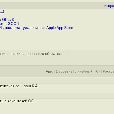
испра
..
)
ю GPLv3
ок в GCC ?
, подлежат удалению из Apple App Store
ние ссылки на opennet.ru обязательно
Ajax
|
1 уровень
|
Линейный
|
+/-
|
Раскры
ентская ос... ваш К.А.
стью клиентской ОС.