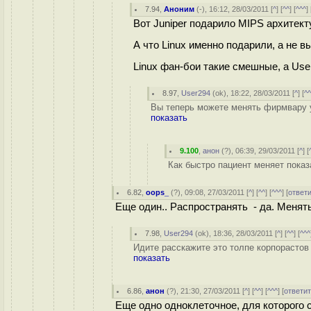
7.94
,
Аноним
(
-
), 16:12, 28/03/2011 [
^
] [
^^
] [
^^^
] 
Вот Juniper подарило MIPS архитект
А что Linux именно подарили, а не 
Linux фан-бои такие смешные, а Use
8.97
,
User294
(
ok
), 18:22, 28/03/2011 [
^
] [
^
Вы теперь можете менять фирмвару у 
показать
9.100
,
анон
(
?
), 06:39, 29/03/2011 [
^
] [
Как быстро пациент меняет показ
6.82
,
oops_
(
?
), 09:08, 27/03/2011 [
^
] [
^^
] [
^^^
] [
ответ
Еще один.. Распространять - да. Менят
7.98
,
User294
(
ok
), 18:36, 28/03/2011 [
^
] [
^^
] [
^^^
Идите расскажите это толпе корпорастов
показать
6.86
,
анон
(
?
), 21:30, 27/03/2011 [
^
] [
^^
] [
^^^
] [
ответи
Еще одно одноклеточное, для которого 