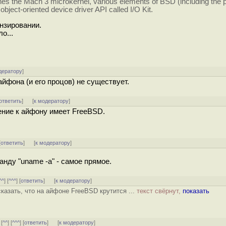
ines the Mach 3 microkernel, various elements of BSD (including the
object-oriented device driver API called I/O Kit.
ензировании.
о...
дератору
]
айфона (и его процов) не существует.
ответить
]
[
к модератору
]
шение к айфону имеет FreeBSD.
[
ответить
]
[
к модератору
]
анду "uname -а" - самое прямое.
^^
] [
^^^
] [
ответить
]
[
к модератору
]
казать, что на айфоне FreeBSD крутится ...
текст свёрнут,
показать
 [
^^
] [
^^^
] [
ответить
]
[
к модератору
]