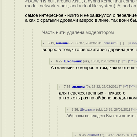
>Darwin is built around XNU, a hybrid kernel that comb
model, network stack, and virtual file system),[5] and an 
самое интересное - никто и не заикнулся о перелиц
а как с сратыми дровами азерос в лине, так вони был
Часть нити удалена модератором
5.19
,
ананим
(
?
), 06:07, 26/03/2011 [
ответить
]
[
↓
] [
к мо
вопрос в том, что репозитария дарвина для 
6.27
,
Школьник
(
ok
), 10:58, 26/03/2011 [
^
] [
^^
] [
^^^
] [
А главный-то вопрос в том, какое отно
7.35
,
ананим
(
?
), 13:32, 26/03/2011 [
^
] [
^^
] [
^^^
] 
для невежественных - никакого.
а кто хоть раз на айфоне вводил ком
8.36
,
Школьник
(
ok
), 13:38, 26/03/2011 [
^
] [
Айфоном не владею Вы таки хотите с
9.38
,
ананим
(
?
), 13:48, 26/03/2011 [
^
]