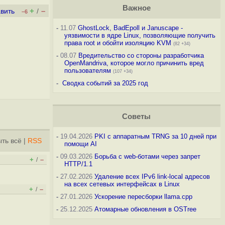
Важное
+
–
вить
/
–6
-
11.07
GhostLock, BadEpoll и Januscape -
уязвимости в ядре Linux, позволяющие получить
права root и обойти изоляцию KVM
(82 +34)
-
08.07
Вредительство со стороны разработчика
OpenMandriva, которое могло причинить вред
пользователям
(107 +34)
-
Сводка событий за 2025 год
Советы
-
19.04.2026
PKI с аппаратным TRNG за 10 дней при
ть всё
|
RSS
помощи AI
-
09.03.2026
Борьба с web-ботами через запрет
+
–
/
HTTP/1.1
-
27.02.2026
Удаление всех IPv6 link-local адресов
на всех сетевых интерфейсах в Linux
+
–
/
-
27.01.2026
Ускорение пересборки llama.cpp
-
25.12.2025
Атомарные обновления в OSTree