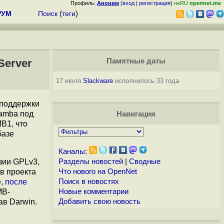
Профиль:
Аноним
(
вход
|
регистрация
)
неRU
opennet.me
РУМ
Поиск
(
теги
)
Server
Памятные даты
17 июля
Slackware
исполнилось 33 года
поддержки
Samba под
Навигация
B1, что
базе
Каналы:
зии GPLv3,
Разделы новостей
|
Сводные
в проекта
Что нового на OpenNet
е,
после
Поиск в новостях
MB-
Новые комментарии
ав Darwin.
Добавить свою новость