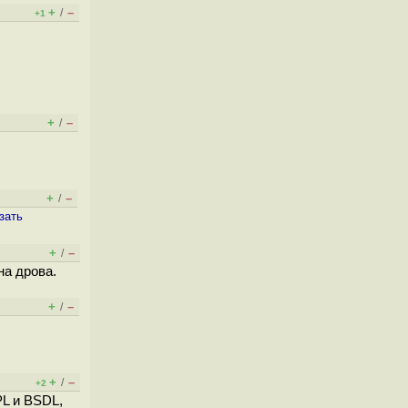
+
–
/
+1
+
–
/
+
–
/
зать
+
–
/
на дрова.
+
–
/
+
–
/
+2
PL и BSDL,