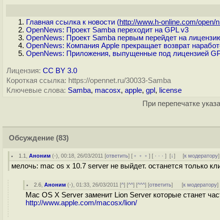
Главная ссылка к новости (
http://www.h-online.com/open/n.
OpenNews: Проект Samba переходит на GPL v3
OpenNews: Проект Samba первым перейдет на лицензи
OpenNews: Компания Apple прекращает возврат наработ
OpenNews: Приложения, выпущенные под лицензией GPL
Лицензия:
CC BY 3.0
Короткая ссылка: https://opennet.ru/30033-Samba
Ключевые слова:
Samba
,
macosx
,
apple
,
gpl
,
license
При перепечатке указа
Обсуждение
(83)
1.1
,
Аноним
(
-
), 00:18, 26/03/2011 [
ответить
] [
﹢﹢﹢
] [
· · ·
]
[
↓
] [
к модератору
]
мелочь: mac os x 10.7 server не выйдет. останется только кли
2.6
,
Аноним
(
-
), 01:33, 26/03/2011 [
^
] [
^^
] [
^^^
] [
ответить
]
[
к модератору
]
Mac OS X Server заменит Lion Server которые станет ча
http://www.apple.com/macosx/lion/