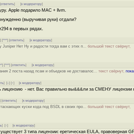
[
ответить
]
[
к модератору
]
уру. Apple подарило MAC + llvm.
вынужденно (выручивая руки) отдали?
r294 в первых рядах.
^
] [
^^^
] [
ответить
]
[
к модератору
]
Juniper Нет Ну и радости тогда вам с этих п...
большой текст свёрнут,
^^
] [
^^^
] [
ответить
]
[
к модератору
]
ания 2 поста назад псам и объедков не доставалос...
текст свёрнут,
пока
ить
]
[
↓
] [
↑
] [
к модератору
]
ь лицензию - нет. Вас правильно вы&&&ли за СМЕНУ лицензии 
] [
ответить
]
[
к модератору
]
 таскающих куски кода под BSDL в своих про...
большой текст свёрнут,
ть
]
[
↑
] [
к модератору
]
существует 3 типа лицензии: еретическая EULA, правоверная G