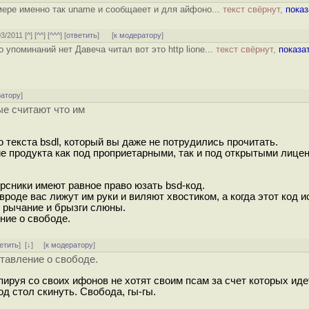
мере именно так uname и сообщаеет и для айфоно...
текст свёрнут,
показ
03/2011 [
^
] [
^^
] [
^^^
] [
ответить
]
[
к модератору
]
 упоминаний нет Давеча читал вот это http lione...
текст свёрнут,
показа
ратору
]
рые считают что им
 текста bsdl, который вы даже не потрудились прочитать.
е продукта как под проприетарными, так и под открытыми лицен
орсники имеют равное право юзать bsd-код.
вроде вас лижут им руки и виляют хвостиком, а когда этот код 
е рычание и брызги слюны.
ние о свободе.
етить
]
[
↓
] [
к модератору
]
тавление о свободе.
ируя со своих ифонов не хотят своим псам за счет которых иде
д стол скинуть. Свобода, гы-гы.