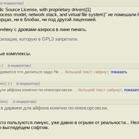
[
к модератору
]
 Source License, with proprietary drivers[1]
rocess model, network stack, and virtual file system)" не помешали
цах, ни в блобах, ни под другой лицензией.
очёвку с дровами азероса в лине пинать.
оизации, которую в GPL3 запретили.
ные комплексы.
[
↓
] [
к модератору
]
дивился что делиться надо Не ...
большой текст свёрнут,
показать
тить
]
[
↓
] [
к модератору
]
для айфона конечно по-опенсорсовски ...
большой текст свёрнут,
показат
тить
]
[
к модератору
]
и в дарвине для айфона конечно по-опенсорсовски.
кто пользуются линукс, уже давно в отрыве от реальности... Не
о выглядещем софтом.