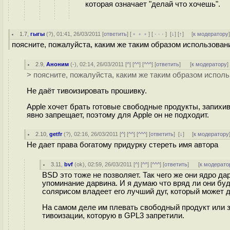
которая означает "делай что хочешь".
1.7
,
гыгы
(
?
), 01:41, 26/03/2011 [
ответить
] [
﹢﹢﹢
] [
· · ·
]
[
↓
] [
↑
] [
к модератору
поясните, пожалуйста, каким же таким образом использова
2.9
,
Аноним
(
-
), 02:14, 26/03/2011 [
^
] [
^^
] [
^^^
] [
ответить
]
[
к модератору
]
> поясните, пожалуйста, каким же таким образом испо
Не даёт тивоизировать прошивку.
Apple хочет брать готовые свободные продукты, запихи
явно запрещает, поэтому для Apple он не подходит.
2.10
,
getfr
(
?
), 02:16, 26/03/2011 [
^
] [
^^
] [
^^^
] [
ответить
]
[
↓
] [
к модератору
Не дает права богатому придурку стереть имя автора
3.11
,
bvf
(
ok
), 02:59, 26/03/2011 [
^
] [
^^
] [
^^^
] [
ответить
]
[
к модерато
BSD это тоже не позволяет. Так чего же они ядро да
упоминание дарвина. И я думаю что вряд ли они буд
солярисом владеет его лучший дуг, который может 
На самом деле им плевать свободный продукт или з
тивоизации, которую в GPL3 запретили.