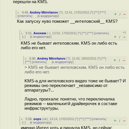
перешли на KMS.
4.49
,
Andrey Mitrofanov
(
?
), 13:41, 17/02/2011 [
^
] [
^^
] [
^^^
]
+
–
/
[
ответить
]
[
к модератору
]
Как запуску нуво поможет __интеловский__ KMS?
+1
5.51
,
Аноним
(
-
), 13:54, 17/02/2011 [
^
] [
^^
] [
^^^
] [
ответить
]
+
–
[
↓
] [
к модератору
]
/
KMS не бывает интеловским. KMS он либо есть
либо его нет.
6.90
,
Andrey Mitrofanov
(
?
), 11:43, 18/02/2011 [
^
] [
^^
]
+
–
/
[
^^^
] [
ответить
]
[
к модератору
]
> KMS не бывает интеловским. KMS он либо есть
либо его нет.
KMS-а для интеловского видео тоже не бывает? И
режимы оно переключает _независимо от
аппаратуры?...
Ладно, проехали: понятно, что переключалка
режимов -- маленькитй драйверочек в составе
инфраструктуры.
5.56
,
oops
(
ok
), 14:14, 17/02/2011 [
^
] [
^^
] [
^^^
] [
ответить
]
+
–
/
[
↑
] [
к модератору
]
именно Интел хоть и пихнула KMS, но сейчас