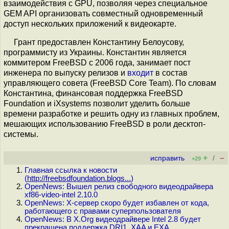
взаимодействия с GPU, позволяя через специальное
GEM API организовать совместный одновременный
доступ нескольких приложений к видеокарте.
Грант предоставлен Константину Белоусову,
программисту из Украины. Константин является
коммитером FreeBSD с 2006 года, занимает пост
инженера по выпуску релизов и
входит
в состав
управляющего совета (FreeBSD Core Team). По словам
Константина, финансовая поддержка FreeBSD
Foundation и iXsystems позволит уделить больше
времени разработке и решить одну из главных проблем,
мешающих использованию FreeBSD в роли десктоп-
системы.
+
–
исправить
/
+29
Главная ссылка к новости
(
http://freebsdfoundation.blogs...
)
OpenNews: Вышел релиз свободного видеодрайвера
xf86-video-intel 2.10.0
OpenNews: X-сервер скоро будет избавлен от кода,
работающего с правами суперпользователя
OpenNews: В X.Org видеодрайвере Intel 2.8 будет
прекращена поддержка DRI1, XAA и EXA