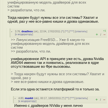
унифицированную модель драйверов для всех
систем
> разработали, что ли.
Тогда нахрен будут нужны все эти системы? Хватит и
одной, раз у нее все-равно кишки и дрова одинаковые.
+1
3.76
,
deadless
(
ok
), 22:04, 17/02/2011 [
^
] [
^^
] [
^^^
] [
ответить
]
+
–
[
к модератору
]
/
>> Линуксизация FreeBSD... Уже б какую-то
унифицированную модель драйверов для всех
систем
>> разработали, что ли.
унифицировнное API в принципе уже есть, дрова Nvidia
AMD64 именно так и появились, реализовали в ядре
отсутствовавшие во Фре вызововы.
> Тогда нахрен будут нужны все эти системы? Хватит и
одной, раз у
> нее все-равно кишки и дрова одинаковые.
Если эта одна останется платформой то я только за.
4.83
,
maxkit
(
ok
), 00:17, 18/02/2011 [
^
] [
^^
] [
^^^
] [
ответить
]
+
–
/
[
к модератору
]
Именно с драйверов NVidia у меня лично