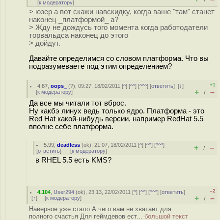
/
[
к модератору
]
> юзер а вот скажи навскидку, когда ваше "там" станет
наконец _платформой_ а?
> Жду не дождусь того момента когда работодатели
торвальдса наконец до этого
> дойдут.
Давайте определимся со словом платформа. Что вы
подразумеваете под этим определением?
+1
4.87
,
oops_
(
?
), 09:27, 18/02/2011 [
^
] [
^^
] [
^^^
] [
ответить
]
[
↓
]
+
–
[
к модератору
]
/
Да все мы читали тот вброс.
Ну какбэ линух ведь только ядро. Платформа - это
Red Hat какой-нибудь версии, например RedHat 5.5
вполне себе платформа.
5.99
,
deadless
(
ok
), 21:07, 18/02/2011 [
^
] [
^^
] [
^^^
]
+
–
/
[
ответить
]
[
к модератору
]
в RHEL 5.5 есть KMS?
–2
4.104
,
User294
(
ok
), 23:13, 22/02/2011 [
^
] [
^^
] [
^^^
] [
ответить
]
+
–
[
↑
] [
к модератору
]
/
Наверное уже стало А чего вам не хватает для
полного счастья Для геймдевов ест...
большой текст