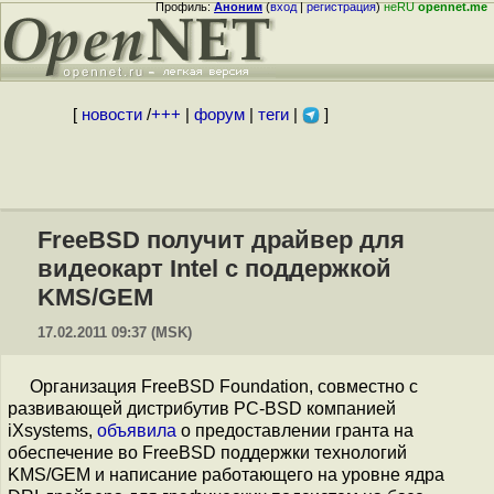
Профиль:
Аноним
(
вход
|
регистрация
)
неRU
opennet.me
[
новости
/
+++
|
форум
|
теги
|
]
FreeBSD получит драйвер для
видеокарт Intel с поддержкой
KMS/GEM
17.02.2011 09:37 (MSK)
Организация FreeBSD Foundation, совместно с
развивающей дистрибутив PC-BSD компанией
iXsystems,
объявила
о предоставлении гранта на
обеспечение во FreeBSD поддержки технологий
KMS/GEM и написание работающего на уровне ядра