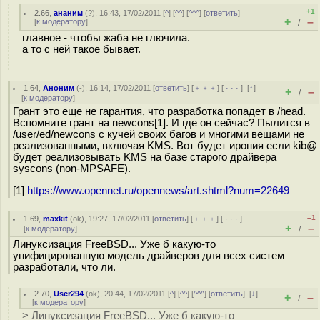
+1
2.66
,
ананим
(
?
), 16:43, 17/02/2011 [
^
] [
^^
] [
^^^
] [
ответить
]
+
–
[
к модератору
]
/
главное - чтобы жаба не глючила.
а то с ней такое бывает.
1.64
,
Аноним
(
-
), 16:14, 17/02/2011 [
ответить
] [
﹢﹢﹢
] [
· · ·
]
[
↑
]
+
–
/
[
к модератору
]
Грант это еще не гарантия, что разработка попадет в /head.
Вспомните грант на newcons[1]. И где он сейчас? Пылится в
/user/ed/newcons с кучей своих багов и многими вещами не
реализованными, включая KMS. Вот будет ирония если kib@
будет реализовывать KMS на базе старого драйвера
syscons (non-MPSAFE).
[1]
https://www.opennet.ru/opennews/art.shtml?num=22649
–1
1.69
,
maxkit
(
ok
), 19:27, 17/02/2011 [
ответить
] [
﹢﹢﹢
] [
· · ·
]
+
–
[
к модератору
]
/
Линуксизация FreeBSD... Уже б какую-то
унифицированную модель драйверов для всех систем
разработали, что ли.
2.70
,
User294
(
ok
), 20:44, 17/02/2011 [
^
] [
^^
] [
^^^
] [
ответить
]
[
↓
]
+
–
/
[
к модератору
]
> Линуксизация FreeBSD... Уже б какую-то