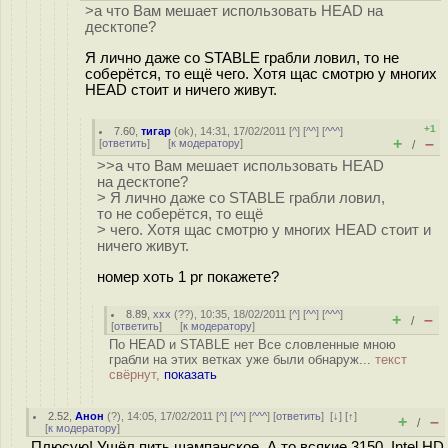
>а что Вам мешает использовать HEAD на
десктопе?
Я лично даже со STABLE грабли ловил, то не
соберётся, то ещё чего. Хотя щас смотрю у многих
HEAD стоит и ничего живут.
+1
7.60
,
тигар
(
ok
), 14:31, 17/02/2011 [
^
] [
^^
] [
^^^
]
+
–
[
ответить
]
[
к модератору
]
/
>>а что Вам мешает использовать HEAD
на десктопе?
> Я лично даже со STABLE грабли ловил,
то не соберётся, то ещё
> чего. Хотя щас смотрю у многих HEAD стоит и
ничего живут.
номер хоть 1 pr покажете?
8.89
,
xxx
(
??
), 10:35, 18/02/2011 [
^
] [
^^
] [
^^^
]
+
–
/
[
ответить
]
[
к модератору
]
По HEAD и STABLE нет Все словленные мною
грабли на этих ветках уже были обнаруж...
текст
свёрнут,
показать
2.52
,
Анон
(
?
), 14:05, 17/02/2011 [
^
] [
^^
] [
^^^
] [
ответить
]
[
↓
] [
↑
]
+
–
/
[
к модератору
]
Плюсую! Ушёл пить шампанское. А то всякие 3150, Intel HD