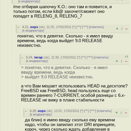
[
к модератору
]
/me отбирая шапочку К.О.: оно там и появится, и
только потом, если kib@ захочет/сможет оно
попадет в RELENG_8, RELENG_7
4.21
,
oops
(
ok
), 11:25, 17/02/2011 [
^
] [
^^
] [
^^^
] [
ответить
]
+
–
/
[
к модератору
]
понятно, что в девятке. Сколько - я имел ввиду
времени, ведь когда выйдет 9.0 RELEASE
неизвестно.
+3
5.24
,
тигар
(
ok
), 11:30, 17/02/2011 [
^
] [
^^
] [
^^^
] [
ответить
]
+
–
[
к модератору
]
/
> понятно, что в девятке. Сколько - я имел
ввиду времени, ведь когда
> выйдет 9.0 RELEASE неизвестно.
а что Вам мешает использовать HEAD на десктопе?
FreeBSD как FreeBSD, head пользуюсь еще со
времен раннего 7-CURRENT, особой разницы с 6.х-
RELEASE не вижу в плане стабильности
6.28
,
oops
(
ok
), 12:01, 17/02/2011 [
^
] [
^^
] [
^^^
] [
ответить
]
+
–
/
[
к модератору
]
да блин) я имею ввиду сколько ему времени
надо, чтобы он запилил этот DRI впринципе,
короч, через сколько ждать добавления в