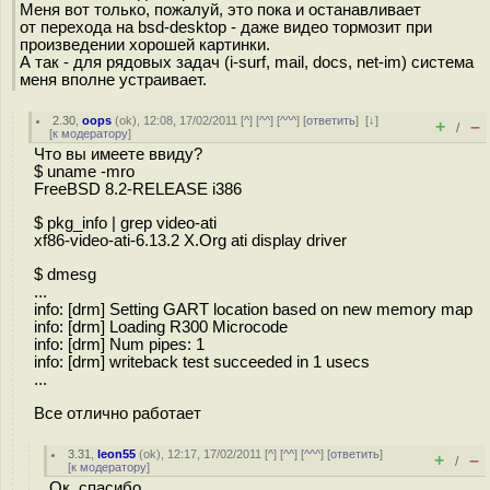
Меня вот только, пожалуй, это пока и останавливает
от перехода на bsd-desktop - даже видео тормозит при
произведении хорошей картинки.
А так - для рядовых задач (i-surf, mail, docs, net-im) система
меня вполне устраивает.
2.30
,
oops
(
ok
), 12:08, 17/02/2011 [
^
] [
^^
] [
^^^
] [
ответить
]
[
↓
]
+
–
/
[
к модератору
]
Что вы имеете ввиду?
$ uname -mro
FreeBSD 8.2-RELEASE i386
$ pkg_info | grep video-ati
xf86-video-ati-6.13.2 X.Org ati display driver
$ dmesg
...
info: [drm] Setting GART location based on new memory map
info: [drm] Loading R300 Microcode
info: [drm] Num pipes: 1
info: [drm] writeback test succeeded in 1 usecs
...
Все отлично работает
3.31
,
leon55
(
ok
), 12:17, 17/02/2011 [
^
] [
^^
] [
^^^
] [
ответить
]
+
–
/
[
к модератору
]
Ок, спасибо.