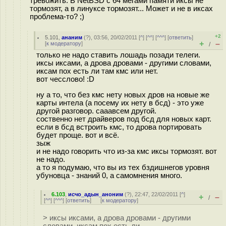
тревожить. В NetBSD с 64 мегами памяти иксы не
тормозят, а в линуксе тормозят... Может и не в иксах
проблема-то? ;)
+2
5.101
,
ананим
(
?
), 03:56, 20/02/2011 [
^
] [
^^
] [
^^^
] [
ответить
]
+
–
[
к модератору
]
/
только не надо ставить лошадь позади телеги.
иксы иксами, а дрова дровами - другими словами,
иксам пох есть ли там кмс или нет.
вот чесслово! :D
ну а то, что без кмс нету новых дров на новые же
карты интела (а посему их нету в бсд) - это уже
другой разговор. сааавсем другой.
соственно нет драйверов под бсд для новых карт.
если в бсд встроить кмс, то дрова портировать
будет проще. вот и всё.
зыж
и не надо говорить что из-за кмс иксы тормозят. вот
не надо.
а то я подумаю, что вы из тех бздишнегов уровня
убуновца - знаний 0, а самомнения много.
6.103
,
исчо_адын_аноним
(
?
), 22:47, 22/02/2011 [
^
]
+
–
/
[
^^
] [
^^^
] [
ответить
]
[
к модератору
]
> иксы иксами, а дрова дровами - другими