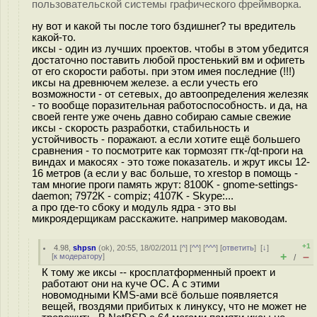
пользовательской системы графического фреймворка.
ну вот и какой ты после того бздишнег? ты вредитель
какой-то.
иксы - один из лучших проектов. чтобы в этом убедится
достаточно поставить любой простенький вм и офигеть
от его скорости работы. при этом имея последние (!!!)
иксы на древнючем железе. а если учесть его
возможности - от сетевых, до автоопределения железяк
- то вообще поразительная работоспособность. и да, на
своей генте уже очень давно собираю самые свежие
иксы - скорость разработки, стабильность и
устойчивость - поражают. а если хотите ещё большего
сравнения - то посмотрите как тормозят гтк-/qt-проги на
виндах и макосях - это тоже показатель. и жрут иксы 12-
16 метров (а если у вас больше, то xrestop в помощь -
там многие проги память жрут: 8100K - gnome-settings-
daemon; 7972K - compiz; 4107K - Skype:...
а про где-то сбоку и модуль ядра - это вы
микроядерщикам расскажите. например маководам.
+1
4.98
,
shpsn
(
ok
), 20:55, 18/02/2011 [
^
] [
^^
] [
^^^
] [
ответить
]
[
↓
]
+
–
[
к модератору
]
/
К тому же иксы -- кросплатформенный проект и
работают они на куче ОС. А с этими
новомодными KMS-ами всё больше появляется
вещей, гвоздями прибитых к линуксу, что не может не