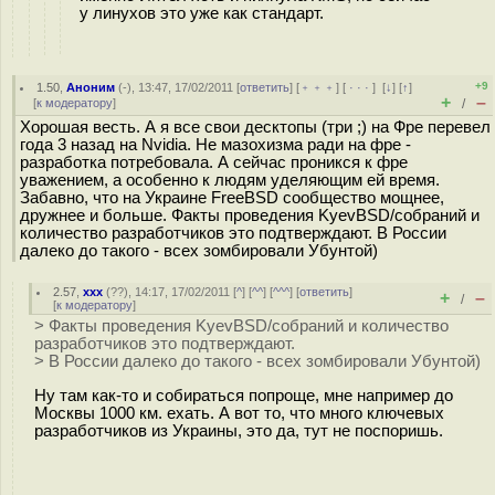
у линухов это уже как стандарт.
+9
1.50
,
Аноним
(
-
), 13:47, 17/02/2011 [
ответить
] [
﹢﹢﹢
] [
· · ·
]
[
↓
] [
↑
]
+
–
[
к модератору
]
/
Хорошая весть. А я все свои десктопы (три ;) на Фре перевел
года 3 назад на Nvidia. Не мазохизма ради на фре -
разработка потребовала. А сейчас проникся к фре
уважением, а особенно к людям уделяющим ей время.
Забавно, что на Украине FreeBSD сообщество мощнее,
дружнее и больше. Факты проведения KyevBSD/собраний и
количество разработчиков это подтверждают. В России
далеко до такого - всех зомбировали Убунтой)
2.57
,
xxx
(
??
), 14:17, 17/02/2011 [
^
] [
^^
] [
^^^
] [
ответить
]
+
–
/
[
к модератору
]
> Факты проведения KyevBSD/собраний и количество
разработчиков это подтверждают.
> В России далеко до такого - всех зомбировали Убунтой)
Ну там как-то и собираться попроще, мне например до
Москвы 1000 км. ехать. А вот то, что много ключевых
разработчиков из Украины, это да, тут не поспоришь.