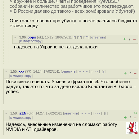
> дружнее и больше. Факты проведения KyevBSD/
собраний и количество разработчиков это подтверждают.
> В России далеко до такого - всех зомбировали Убунтой)
Они только говорят про убунту а после распилов бюджета
ставят винду.
3.96
,
oops
(
ok
), 15:19, 18/02/2011 [
^
] [
^^
] [
^^^
] [
ответить
]
+
–
/
[
к модератору
]
надеюсь на Украине не так дела плохи
1.55
,
xxx
(
??
), 14:14, 17/02/2011 [
ответить
] [
﹢﹢﹢
] [
· · ·
]
[
↑
]
+
–
/
[
к модератору
]
Позитивная новость. У меня и фряха и intel. Что особенно
радует, так это то, что за дело взялся Константин + бабло =
успех.
+1
1.58
,
iZEN
(
ok
), 14:27, 17/02/2011 [
ответить
] [
﹢﹢﹢
] [
· · ·
]
[
↓
]
+
–
[
к модератору
]
/
Надеюсь, внесённые изменения не сломают работу
NVIDIA и ATI драйверов.