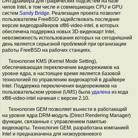
DRI-драйвера для графических подсистем на базе
чипов Intel, в том числе и совмещающих CPU и GPU
систем
Sandy Bridge
. Реализация проекта позволит
пользователям FreeBSD задействовать последние
версии видеодрайверов xf86-video-intel, в которых
обеспечена поддержка новых 3D-видеокарт Intel,
невозможность использования которых на сегодняшний
день является серьезной проблемой при организации
работы FreeBSD на рабочих станциях.
Технология KMS (Kernel Mode Setting),
обеспечивающая переключение видеорежимов на
уровне ядра, в настоящее время является базовой
технологией по управлению видеокартой в драйвере
Intel. Поддержка переключения видеорежимов на
пользовательском уровне (UMS) была
удалена
из кода
xf86-video-intel начиная с версии 2.10.
Технология GEM позволяет вынести в работающий
на уровне ядра DRM-модуль (Direct Rendering Manager)
функции, связанные с управлением памятью
видеокарты. Технология GEM, разработана компанией
Intel и предназначена для низкоуровневого