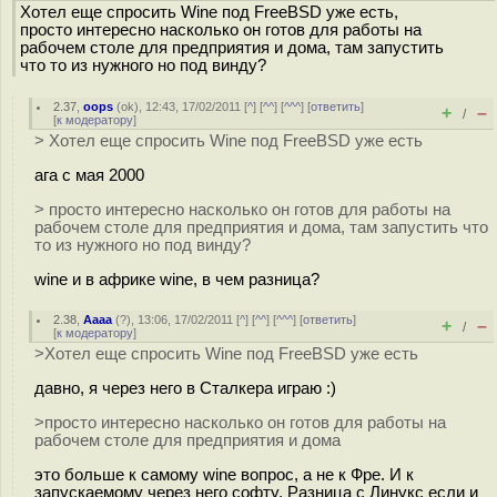
Хотел еще спросить Wine под FreeBSD уже есть,
просто интересно насколько он готов для работы на
рабочем столе для предприятия и дома, там запустить
что то из нужного но под винду?
2.37
,
oops
(
ok
), 12:43, 17/02/2011 [
^
] [
^^
] [
^^^
] [
ответить
]
+
–
/
[
к модератору
]
> Хотел еще спросить Wine под FreeBSD уже есть
ага с мая 2000
> просто интересно насколько он готов для работы на
рабочем столе для предприятия и дома, там запустить что
то из нужного но под винду?
wine и в африке wine, в чем разница?
2.38
,
Аааа
(
?
), 13:06, 17/02/2011 [
^
] [
^^
] [
^^^
] [
ответить
]
+
–
/
[
к модератору
]
>Хотел еще спросить Wine под FreeBSD уже есть
давно, я через него в Сталкера играю :)
>просто интересно насколько он готов для работы на
рабочем столе для предприятия и дома
это больше к самому wine вопрос, а не к Фре. И к
запускаемому через него софту. Разница с Линукс если и