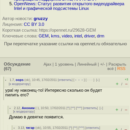
OpenNews: Статус развития открытого видеодрайвера
Intel и графической подсистемы Linux
Автор новости:
gruzzy
Лицензия:
CC BY 3.0
Короткая ссылка: https://opennet.ru/29628-GEM
Ключевые слова:
GEM
,
kms
,
video
,
intel
,
driver
,
drm
При перепечатке указание ссылки на opennet.ru обязательно
Обсуждение
Ajax
|
1 уровень
|
Линейный
|
+/-
|
Раскрыть
(67)
всё
|
RSS
+3
1.7
,
oops
(
ok
), 10:45, 17/02/2011 [
ответить
] [
﹢﹢﹢
] [
· · ·
]
[
↓
]
+
–
[
к модератору
]
/
ура! ну наконец-то! Интересно сколько он будет
пилить его?
2.12
,
Аноним
(
-
), 10:50, 17/02/2011 [
^
] [
^^
] [
^^^
] [
ответить
]
[
↓
]
+
–
/
[
к модератору
]
Думаю в девятке появится.
3.13
,
тигар
(
ok
), 10:55, 17/02/2011 [
^
] [
^^
] [
^^^
] [
ответить
]
+
–
/