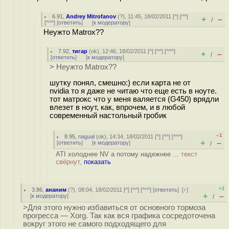
6.91
,
Andrey Mitrofanov
(
?
), 11:45, 18/02/2011 [
^
] [
^^
]
+
–
/
[
^^^
] [
ответить
]
[
к модератору
]
Неужто Matrox??
7.92
,
тигар
(
ok
), 12:46, 18/02/2011 [
^
] [
^^
] [
^^^
]
+
–
/
[
ответить
]
[
к модератору
]
> Неужто Matrox??
шутку понял, смешно:) если карта не от
nvidia то я даже не читаю что еще есть в ноуте.
тот матрокс что у меня валяется (G450) врядли
влезет в ноут, как, впрочем, и в любой
современный настольный гробик
–1
8.95
,
nagual
(
ok
), 14:34, 18/02/2011 [
^
] [
^^
] [
^^^
]
+
–
[
ответить
]
[
к модератору
]
/
ATI холоднее NV а потому надежнее ...
текст
свёрнут,
показать
+1
3.86
,
ананим
(
?
), 08:04, 18/02/2011 [
^
] [
^^
] [
^^^
] [
ответить
]
[
↑
]
+
–
[
к модератору
]
/
>Для этого нужно избавиться от основного тормоза
прогресса — Xorg. Так как вся графика сосредоточена
вокруг этого не самого подходящего для