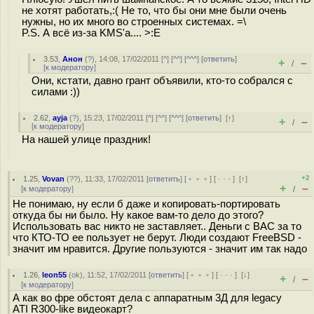
не хотят работать,:( Не то, что бы они мне были очень
нужны, но их много во строенных системах. =\
P.S. А всё из-за KMS'а.... >:E
3.53
,
Анон
(
?
), 14:08, 17/02/2011 [
^
] [
^^
] [
^^^
] [
ответить
]
+
–
/
[
к модератору
]
Они, кстати, давно грант объявили, кто-то собрался с
силами :))
2.62
,
ayja
(
?
), 15:23, 17/02/2011 [
^
] [
^^
] [
^^^
] [
ответить
]
[
↑
]
+
–
/
[
к модератору
]
На нашей улице праздник!
+2
1.25
,
Vovan
(
??
), 11:33, 17/02/2011 [
ответить
] [
﹢﹢﹢
] [
· · ·
]
[
↑
]
+
–
[
к модератору
]
/
Не понимаю, ну если б даже и копировать-портировать
откуда бы ни было. Ну какое вам-то дело до этого?
Использовать вас никто не заставляет.. Деньги с ВАС за то
что КТО-ТО ее пользует не берут. Люди создают FreeBSD -
значит им нравится. Другие пользуются - значит им так надо
1.26
,
leon55
(
ok
), 11:52, 17/02/2011 [
ответить
] [
﹢﹢﹢
] [
· · ·
]
[
↓
]
+
–
/
[
к модератору
]
А как во фре обстоят дела с аппаратным 3Д для legacy
ATI R300-like видеокарт?