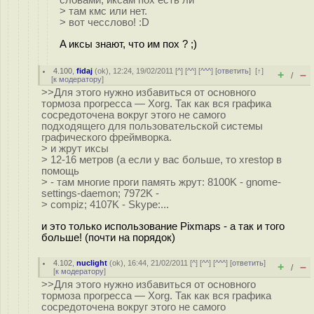
словами, иксам пох есть ли
> там кмс или нет.
> вот чесслово! :D
A иксы знают, что им пох ? ;)
4.100
,
fidaj
(
ok
), 12:24, 19/02/2011 [
^
] [
^^
] [
^^^
] [
ответить
]
[
↑
]
+
–
/
[
к модератору
]
>>Для этого нужно избавиться от основного
тормоза прогресса — Xorg. Так как вся графика
сосредоточена вокруг этого не самого
подходящего для пользовательской системы
графического фреймворка.
> и жрут иксы
> 12-16 метров (а если у вас больше, то xrestop в
помощь
> - там многие проги память жрут: 8100K - gnome-
settings-daemon; 7972K -
> compiz; 4107K - Skype:...
и это только использование Pixmaps - а так и того
больше! (почти на порядок)
4.102
,
nuclight
(
ok
), 16:44, 21/02/2011 [
^
] [
^^
] [
^^^
] [
ответить
]
+
–
/
[
к модератору
]
>>Для этого нужно избавиться от основного
тормоза прогресса — Xorg. Так как вся графика
сосредоточена вокруг этого не самого