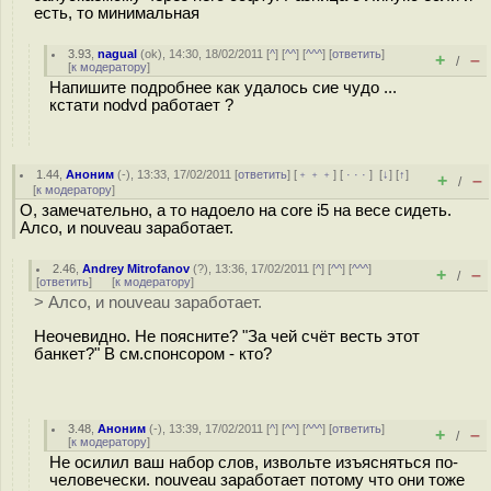
есть, то минимальная
3.93
,
nagual
(
ok
), 14:30, 18/02/2011 [
^
] [
^^
] [
^^^
] [
ответить
]
+
–
/
[
к модератору
]
Напишите подробнее как удалось сие чудо ...
кстати nodvd работает ?
1.44
,
Аноним
(
-
), 13:33, 17/02/2011 [
ответить
] [
﹢﹢﹢
] [
· · ·
]
[
↓
] [
↑
]
+
–
/
[
к модератору
]
О, замечательно, а то надоело на core i5 на весе сидеть.
Алсо, и nouveau заработает.
2.46
,
Andrey Mitrofanov
(
?
), 13:36, 17/02/2011 [
^
] [
^^
] [
^^^
]
+
–
/
[
ответить
]
[
к модератору
]
> Алсо, и nouveau заработает.
Неочевидно. Не поясните? "За чей счёт весть этот
банкет?" В см.спонсором - кто?
3.48
,
Аноним
(
-
), 13:39, 17/02/2011 [
^
] [
^^
] [
^^^
] [
ответить
]
+
–
/
[
к модератору
]
Не осилил ваш набор слов, извольте изъясняться по-
человечески. nouveau заработает потому что они тоже