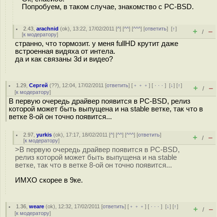
Попробуем, в таком случае, знакомство с PC-BSD.
2.43
,
arachnid
(
ok
), 13:22, 17/02/2011 [
^
] [
^^
] [
^^^
] [
ответить
]
[
↑
]
+
–
/
[
к модератору
]
странно, что тормозит. у меня fullHD крутит даже
встроенная видяха от интела.
да и как связаны 3d и видео?
1.29
,
Сергей
(
??
), 12:04, 17/02/2011 [
ответить
] [
﹢﹢﹢
] [
· · ·
]
[
↓
] [
↑
]
+
–
/
[
к модератору
]
В первую очередь драйвер появится в PC-BSD, релиз
которой может быть выпущена и на stable ветке, так что в
ветке 8-ой он точно появится...
2.97
,
yurkis
(
ok
), 17:17, 18/02/2011 [
^
] [
^^
] [
^^^
] [
ответить
]
+
–
/
[
к модератору
]
>В первую очередь драйвер появится в PC-BSD,
релиз которой может быть выпущена и на stable
ветке, так что в ветке 8-ой он точно появится...
ИМХО скорее в 9ке.
1.36
,
weare
(
ok
), 12:32, 17/02/2011 [
ответить
] [
﹢﹢﹢
] [
· · ·
]
[
↓
] [
↑
]
+
–
/
[
к модератору
]