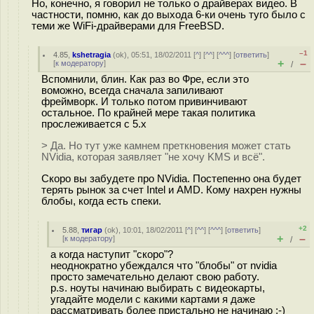
Но, конечно, я говорил не только о драйверах видео. В
частности, помню, как до выхода 6-ки очень туго было с
теми же WiFi-драйверами для FreeBSD.
–1
4.85
,
kshetragia
(
ok
), 05:51, 18/02/2011 [
^
] [
^^
] [
^^^
] [
ответить
]
+
–
[
к модератору
]
/
Вспомнили, блин. Как раз во Фре, если это
воможно, всегда сначала запиливают
фреймворк. И только потом привинчивают
остальное. По крайней мере такая политика
прослеживается с 5.x
> Да. Но тут уже камнем преткновения может стать
NVidia, которая заявляет "не хочу KMS и всё".
Скоро вы забудете про NVidia. Постепенно она будет
терять рынок за счет Intel и AMD. Кому нахрен нужны
блобы, когда есть спеки.
+2
5.88
,
тигар
(
ok
), 10:01, 18/02/2011 [
^
] [
^^
] [
^^^
] [
ответить
]
+
–
[
к модератору
]
/
а когда наступит "скоро"?
неоднократно убеждался что "блобы" от nvidia
просто замечательно делают свою работу.
p.s. ноуты начинаю выбирать с видеокарты,
угадайте модели с какими картами я даже
рассматривать более пристально не начинаю ;-)