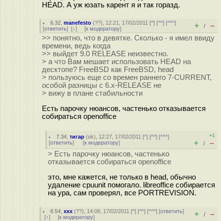
HEAD. А уж юзать карент я и так горазд.
6.32
,
manefesto
(
??
), 12:21, 17/02/2011 [
^
] [
^^
] [
^^^
]
+
–
/
[
ответить
]
[
↓
] [
к модератору
]
>> понятно, что в девятке. Сколько - я имел ввиду
времени, ведь когда
>> выйдет 9.0 RELEASE неизвестно.
> а что Вам мешает использовать HEAD на
десктопе? FreeBSD как FreeBSD, head
> пользуюсь еще со времен раннего 7-CURRENT,
особой разницы с 6.х-RELEASE не
> вижу в плане стабильности
Есть парочку нюансов, частенько отказывается
собираться openoffice
+1
7.34
,
тигар
(
ok
), 12:27, 17/02/2011 [
^
] [
^^
] [
^^^
]
+
–
[
ответить
]
[
к модератору
]
/
> Есть парочку нюансов, частенько
отказывается собираться openoffice
это, мне кажется, не только в head, обычно
удаление cpuunit помогало. libreoffice собирается
на ура, сам проверял, все PORTREVISION.
6.54
,
xxx
(
??
), 14:08, 17/02/2011 [
^
] [
^^
] [
^^^
] [
ответить
]
+
–
/
[
↑
] [
к модератору
]