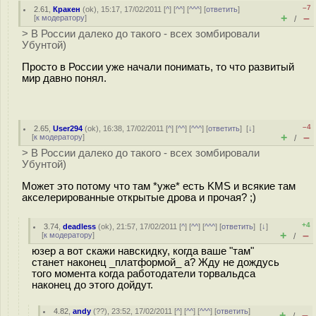
–7
2.61
,
Кракен
(
ok
), 15:17, 17/02/2011 [
^
] [
^^
] [
^^^
] [
ответить
]
+
–
[
к модератору
]
/
> В России далеко до такого - всех зомбировали
Убунтой)
Просто в России уже начали понимать, то что развитый
мир давно понял.
–4
2.65
,
User294
(
ok
), 16:38, 17/02/2011 [
^
] [
^^
] [
^^^
] [
ответить
]
[
↓
]
+
–
[
к модератору
]
/
> В России далеко до такого - всех зомбировали
Убунтой)
Может это потому что там *уже* есть KMS и всякие там
акселерированные открытые дрова и прочая? ;)
+4
3.74
,
deadless
(
ok
), 21:57, 17/02/2011 [
^
] [
^^
] [
^^^
] [
ответить
]
[
↓
]
+
–
[
к модератору
]
/
юзер а вот скажи навскидку, когда ваше "там"
станет наконец _платформой_ а? Жду не дождусь
того момента когда работодатели торвальдса
наконец до этого дойдут.
4.82
,
andy
(
??
), 23:52, 17/02/2011 [
^
] [
^^
] [
^^^
] [
ответить
]
+
–