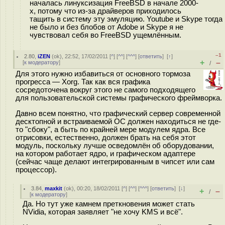
началась линуксизация FreeBSD в начале 2000-
х, потому что из-за драйверов приходилось
тащить в систему эту эмуляцию. Youtube и Skype тогда
не было и без блобов от Adobe и Skype я не
чувствовал себя во FreeBSD ущемлённым.
–1
2.80
,
iZEN
(
ok
), 22:52, 17/02/2011 [
^
] [
^^
] [
^^^
] [
ответить
]
[
↑
]
+
–
[
к модератору
]
/
Для этого нужно избавиться от основного тормоза
прогресса — Xorg. Так как вся графика
сосредоточена вокруг этого не самого подходящего
для пользовательской системы графического фреймворка.
Давно всем понятно, что графический сервер современной
десктопной и встраиваемой ОС должен находиться не где-
то "сбоку", а быть по крайней мере модулем ядра. Все
отрисовки, естественно, должен брать на себя этот
модуль, поскольку лучше осведомлён об оборудовании,
на котором работает ядро, и графическом адаптере
(сейчас чаще делают интегрированным в чипсет или сам
процессор).
3.84
,
maxkit
(
ok
), 00:20, 18/02/2011 [
^
] [
^^
] [
^^^
] [
ответить
]
[
↓
]
+
–
/
[
к модератору
]
Да. Но тут уже камнем преткновения может стать
NVidia, которая заявляет "не хочу KMS и всё".