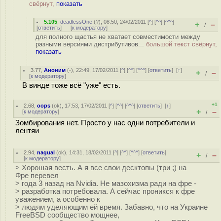
свёрнут,
показать
5.105
,
deadlessOne
(
?
), 08:50, 24/02/2011 [
^
] [
^^
] [
^^^
]
+
–
/
[
ответить
]
[
к модератору
]
для полного щастья не хватает совместимости между
разными версиями дистрибутивов...
большой текст свёрнут,
показать
3.77
,
Аноним
(
-
), 22:49, 17/02/2011 [
^
] [
^^
] [
^^^
] [
ответить
]
[
↑
]
+
–
/
[
к модератору
]
В винде тоже всё "уже" есть.
+1
2.68
,
oops
(
ok
), 17:53, 17/02/2011 [
^
] [
^^
] [
^^^
] [
ответить
]
[
↑
]
+
–
[
к модератору
]
/
Зомбирования нет. Просто у нас одни потребители и
лентяи
2.94
,
nagual
(
ok
), 14:31, 18/02/2011 [
^
] [
^^
] [
^^^
] [
ответить
]
+
–
/
[
к модератору
]
> Хорошая весть. А я все свои десктопы (три ;) на
Фре перевел
> года 3 назад на Nvidia. Не мазохизма ради на фре -
> разработка потребовала. А сейчас проникся к фре
уважением, а особенно к
> людям уделяющим ей время. Забавно, что на Украине
FreeBSD сообщество мощнее,