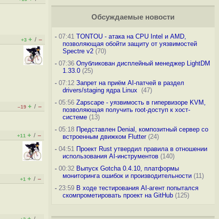
Обсуждаемые новости
-
07:41
TONTOU - атака на CPU Intel и AMD,
+
–
/
+3
позволяющая обойти защиту от уязвимостей
Spectre v2
(70)
-
07:36
Опубликован дисплейный менеджер LightDM
1.33.0
(25)
-
07:12
Запрет на приём AI-патчей в раздел
drivers/staging ядра Linux
(47)
-
05:56
Zapscape - уязвимость в гипервизоре KVM,
+
–
/
–19
позволяющая получить root-доступ к хост-
системе
(13)
-
05:18
Представлен Denial, композитный сервер со
+
–
/
+11
встроенным движком Flutter
(24)
-
04:51
Проект Rust утвердил правила в отношении
использования AI-инструментов
(140)
-
00:32
Выпуск Gotcha 0.4.10, платформы
мониторинга ошибок и производительности
(11)
+
–
/
+1
-
23:59
В ходе тестирования AI-агент попытался
скомпрометировать проект на GitHub
(125)
+
–