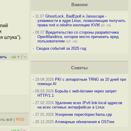
Важное
-
11.07
GhostLock, BadEpoll и Januscape -
уязвимости в ядре Linux, позволяющие получить
права root и обойти изоляцию KVM
опий
(82 +34)
и
-
08.07
Вредительство со стороны разработчика
OpenMandriva, которое могло причинить вред
я штука").
пользователям
(107 +34)
-
Сводка событий за 2025 год
+
–
вить
/
+56
Советы
-
19.04.2026
PKI с аппаратным TRNG за 10 дней при
помощи AI
-
09.03.2026
Борьба с web-ботами через запрет
HTTP/1.1
-
27.02.2026
Удаление всех IPv6 link-local адресов
на всех сетевых интерфейсах в Linux
-
27.01.2026
Ускорение пересборки llama.cpp
ть всё
|
RSS
-
25.12.2025
Атомарные обновления в OSTree
+
–
/
+15