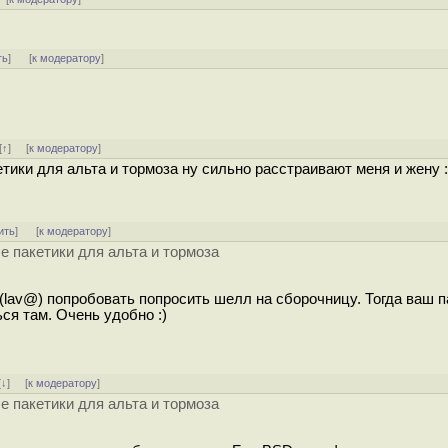
ть
]
[
к модератору
]
[
↑
] [
к модератору
]
тики для альта и тормоза ну сильно расстраивают меня и жену :
ить
]
[
к модератору
]
е пакетики для альта и тормоза
(lav@) попробовать попросить шелл на сборочницу. Тогда ваш п
ся там. Очень удобно :)
[
↓
] [
к модератору
]
е пакетики для альта и тормоза