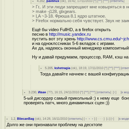
4.202
,
pavlinux
(
ok
), 16:42, 17/11/2010 [
^
] [
^^
] [
^^^
] [
ответить
]
> Гг.. И эти люди запрещают мне ковыряться в н
> make -j128, glxgears.
> LA ~3-18. Фрюша 8.1 ядро штатное.
> Firefox нормально себя чувствует. Звук не заи
Ещё бы video FullHD, а в firefox открыть
песню в
http://music.yandex.ru
пустить вот эту хрень
http://www.cs.cmu.edu/~jch
и на одноклссниках 5-6 вкладок с играми.
Ах да, надеюсь оконный менеджер композитный
Ну и давай придумаем, процессор, RAM, кэш н
5.205
,
kshetragia
(
ok
), 18:19, 17/11/2010 [
^
] [
^^
] [
^^^
] [
отве
Тогда давайте начнем с вашей конфигураци
3.230
,
Иван
(
??
), 16:15, 24/11/2010 [
^
] [
^^
] [
^^^
] [
ответить
]
[
↑
] [
к мо
5-ый дисордер самый прикольный :) к нему еще бонус
проверять патч, много динамичных сцен ;))
1.2
,
BliecanBag
(
ok
), 14:28, 16/11/2010 [
ответить
] [
﹢﹢﹢
] [
· · ·
]
[
↓
] [
↑
] [
к мод
Долго же они признавали проблему на десктопе