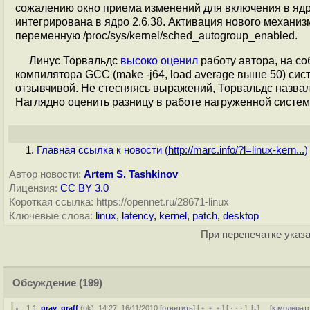
сожалению окно приема изменений для включения в ядро
интегрирована в ядро 2.6.38. Активация нового механи
переменную /proc/sys/kernel/sched_autogroup_enabled.
Линус Торвальдс
высоко оценил
работу автора, на со
компилятора GCC (make -j64, load average выше 50) си
отзывчивой. Не стесняясь выражений, Торвальдс назвал эт
Наглядно оценить разницу в работе нагруженной систем
Главная ссылка к новости (
http://marc.info/?l=linux-kern...
)
Автор новости:
Artem S. Tashkinov
Лицензия:
CC BY 3.0
Короткая ссылка: https://opennet.ru/28671-linux
Ключевые слова:
linux
,
latency
,
kernel
,
patch
,
desktop
При перепечатке указа
Обсуждение
(199)
1.1
,
gray_graff
(
ok
), 14:27, 16/11/2010 [
ответить
] [
﹢﹢﹢
] [
· · ·
]
[
↓
] [
к модерат