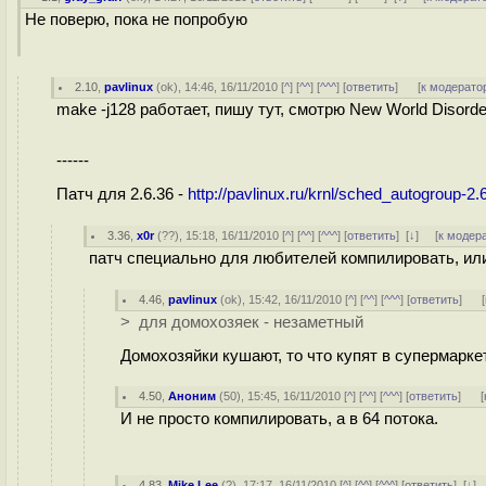
Не поверю, пока не попробую
2.10
,
pavlinux
(
ok
), 14:46, 16/11/2010 [
^
] [
^^
] [
^^^
] [
ответить
]
[
к модерато
make -j128 работает, пишу тут, смотрю New World Disorder
------
Патч для 2.6.36 -
http://pavlinux.ru/krnl/sched_autogroup-2.
3.36
,
x0r
(
??
), 15:18, 16/11/2010 [
^
] [
^^
] [
^^^
] [
ответить
]
[
↓
] [
к модер
патч специально для любителей компилировать, или
4.46
,
pavlinux
(
ok
), 15:42, 16/11/2010 [
^
] [
^^
] [
^^^
] [
ответить
]
[
> для домохозяек - незаметный
Домохозяйки кушают, то что купят в супермарке
4.50
,
Аноним
(
50
), 15:45, 16/11/2010 [
^
] [
^^
] [
^^^
] [
ответить
]
[
И не просто компилировать, а в 64 потока.
4.83
,
Mike Lee
(
?
), 17:17, 16/11/2010 [
^
] [
^^
] [
^^^
] [
ответить
]
[
↓
]