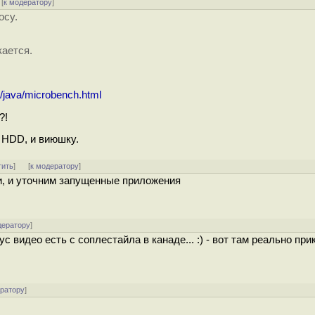
[
к модератору
]
осу.
кается.
/java/microbench.html
?!
а HDD, и виюшку.
тить
]
[
к модератору
]
и, и уточним запущенные приложения
дератору
]
 видео есть с соплестайла в канаде... :) - вот там реально пр
ератору
]