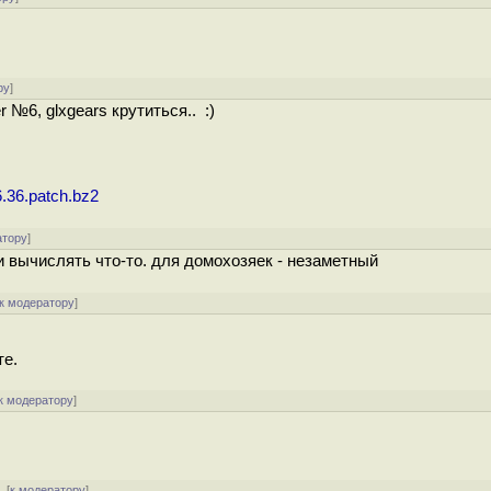
ру
]
 №6, glxgears крутиться.. :)
6.36.patch.bz2
атору
]
 вычислять что-то. для домохозяек - незаметный
к модератору
]
те.
к модератору
]
 [
к модератору
]