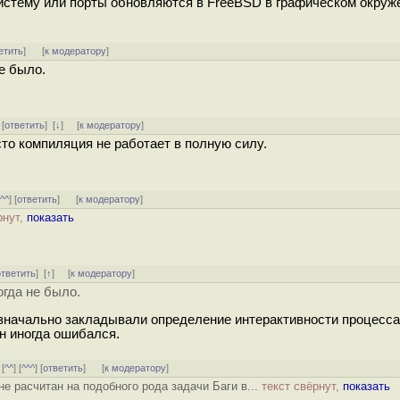
систему или порты обновляются в FreeBSD в графическом окруж
етить
]
[
к модератору
]
е было.
 [
ответить
]
[
↓
] [
к модератору
]
то компиляция не работает в полную силу.
^^^
] [
ответить
]
[
к модератору
]
рнут,
показать
ответить
]
[
↑
] [
к модератору
]
огда не было.
изначально закладывали определение интерактивности процесса
он иногда ошибался.
 [
^^
] [
^^^
] [
ответить
]
[
к модератору
]
не расчитан на подобного рода задачи Баги в...
текст свёрнут,
показать