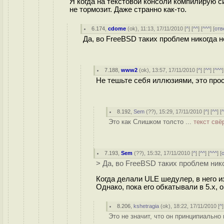
Я когда на текстовой консоли компилирую 
не тормозит. Даже странно как-то.
6.174
,
cdome
(
ok
), 11:13, 17/11/2010 [
^
] [
^^
] [
^^^
] [
отв
Да, во FreeBSD таких проблем никогда н
7.188
,
www2
(
ok
), 13:57, 17/11/2010 [
^
] [
^^
] [
^^^
]
Не тешьте себя иллюзиями, это прос
8.192
,
Sem
(
??
), 15:29, 17/11/2010 [
^
] [
^^
] [
Это как Слишком толсто ...
текст свё
7.193
,
Sem
(
??
), 15:32, 17/11/2010 [
^
] [
^^
] [
^^^
] [
> Да, во FreeBSD таких проблем ник
Когда делали ULE шедулер, в него 
Однако, пока его обкатывали в 5.х, 
8.206
,
kshetragia
(
ok
), 18:22, 17/11/2010 [
^
]
Это не значит, что он принципиально 