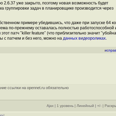
 2.6.37 уже закрыто, поэтому новая возможность будет
зма группировки задач в планировщике производится через
бственном примере убедившись, что даже при запуске 64 к
стема по-прежнему оставалась полностью работоспособной 
от патч "killer feature" (что приблизительно значит "убойна
ы с патчем и без него, можно на
данных видеороликах
.
испра
ние ссылки на opennet.ru обязательно
Ajax
|
1 уровень
|
Линейный
|
+/-
|
Раскры
ору
]