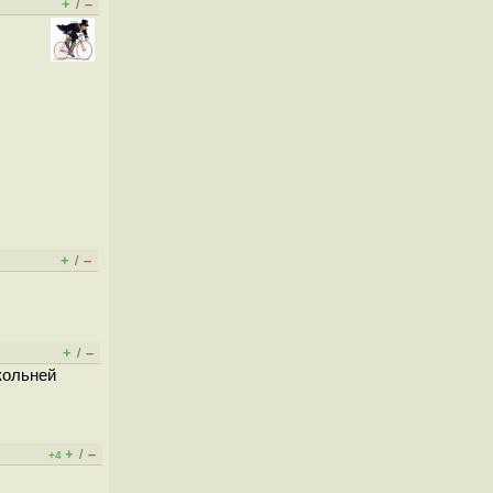
+
–
/
+
–
/
+
–
/
икольней
+
–
/
+4