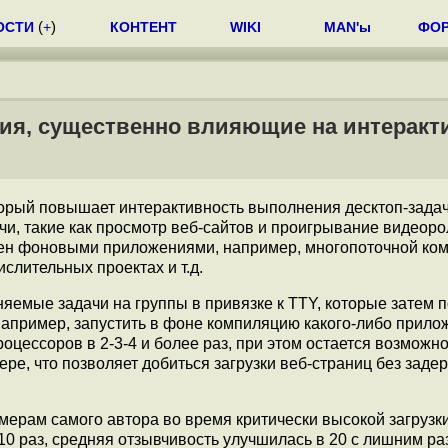
ОСТИ
(
+
)
КОНТЕНТ
WIKI
MAN'ы
ФО
ния, существенно влияющие на интеракт
торый повышает интерактивность выполнения десктоп-задач
и, такие как просмотр веб-сайтов и проигрывание видеоро
ужен фоновыми приложениями, например, многопоточной ко
слительных проектах и т.д.
емые задачи на группы в привязке к TTY, которые затем 
например, запустить в фоне компиляцию какого-либо прило
цессоров в 2-3-4 и более раз, при этом остается возможно
ре, что позволяет добиться загрузки веб-страниц без задер
амерам самого автора во время критически высокой загрузк
10 раз, средняя отзывчивость улучшилась в 20 с лишним раз