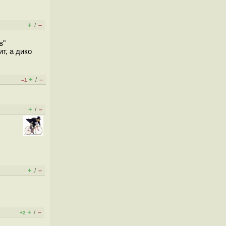
+
–
/
в"
т, а дико
+
–
/
–1
+
–
/
+
–
/
+
–
/
+2