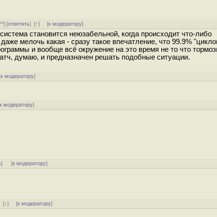
^^
] [
ответить
]
[
↑
] [
к модератору
]
система становится неюзабельной, когда происходит что-либо
даже мелочь какая - сразу такое впечатление, что 99.9% "цикло
ограммы и вообще всё окружение на это время не то что тормози
 патч, думаю, и предназначен решать подобные ситуации.
[
к модератору
]
к модератору
]
ь
]
[
к модератору
]
]
[
↓
] [
к модератору
]