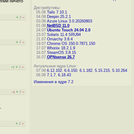
ении ничего
Дистрибутивы:
05.08
Tails 7.10.1
04.08
Deepin 25.2.1
+
–
/
03.08
Azure Linux 3.0.20260803
01.08
NetBSD 11.0
24.07
Ubuntu Touch 24.04 2.0
23.07
Solaris 11.4 SRU94
21.07
Omarchy 3.8.4
+
–
/
19.07
Chrome OS 150.0.7871.150
17.07
Whonix 18.2.1.9
16.07
SteamOS 3.8.15
16.07
OPNsense 26.7
Актуальные ядра Linux:
+
–
/
+1
07.08
6.12.102
,
6.6.150
,
6.1.182
,
5.15.215
,
5.10.264
06.08
7.1.7
,
6.18.43
Изменения в ядре 7.2
+
–
/
–1
.
+
–
/