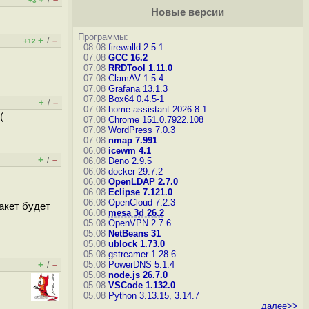
/
+3
Новые версии
Программы:
+
–
/
+12
08.08
firewalld 2.5.1
07.08
GCC 16.2
07.08
RRDTool 1.11.0
07.08
ClamAV 1.5.4
07.08
Grafana 13.1.3
07.08
Box64 0.4.5-1
+
–
/
07.08
home-assistant 2026.8.1
(
07.08
Chrome 151.0.7922.108
07.08
WordPress 7.0.3
07.08
nmap 7.991
06.08
icewm 4.1
+
–
/
06.08
Deno 2.9.5
06.08
docker 29.7.2
06.08
OpenLDAP 2.7.0
06.08
Eclipse 7.121.0
06.08
OpenCloud 7.2.3
акет будет
06.08
mesa 3d 26.2
05.08
OpenVPN 2.7.6
05.08
NetBeans 31
05.08
ublock 1.73.0
05.08
gstreamer 1.28.6
+
–
05.08
PowerDNS 5.1.4
/
05.08
node.js 26.7.0
05.08
VSCode 1.132.0
05.08
Python 3.13.15, 3.14.7
далее>>