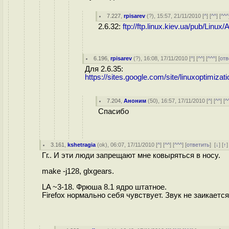
7.227
,
rpisarev
(
?
), 15:57, 21/11/2010 [
^
] [
^^
] [
^^^
2.6.32:
ftp://ftp.linux.kiev.ua/pub/Linu
6.196
,
rpisarev
(
?
), 16:08, 17/11/2010 [
^
] [
^^
] [
^^^
] [
отв
Для 2.6.35:
https://sites.google.com/site/linuxoptimiz
7.204
,
Аноним
(
50
), 16:57, 17/11/2010 [
^
] [
^^
] [
^
Спасибо
3.161
,
kshetragia
(
ok
), 06:07, 17/11/2010 [
^
] [
^^
] [
^^^
] [
ответить
]
[
↓
] [
↑
Гг.. И эти люди запрещают мне ковыряться в носу.
make -j128, glxgears.
LA ~3-18. Фрюша 8.1 ядро штатное.
Firefox нормально себя чувствует. Звук не заикается