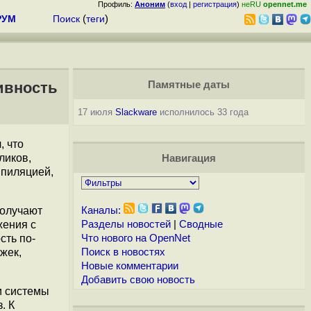
Профиль:
Аноним
(
вход
|
регистрация
)
неRU
opennet.me
РУМ
Поиск
(
теги
)
ивность
Памятные даты
17 июля
Slackware
исполнилось 33 года
, что
ликов,
Навигация
мпиляцией,
получают
Каналы:
жения с
Разделы новостей
|
Сводные
сть по-
Что нового на OpenNet
жек,
Поиск в новостях
Новые комментарии
Добавить свою новость
и системы
. К