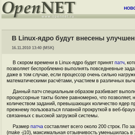
НОВ
В Linux-ядро будут внесены улучше
16.11.2010 13:40 (MSK)
В скором времени в Linux-ядро будет принят
патч
, ко
позволяет беспроблемно выполнять повседневные задач
даже в том случае, если процессор очень сильно нагр
математическими расчётами, участием в различных вычи
Данный патч специальным образом разбивает выполня
процессорные такты более равномерно, что позволяет, 
количеством заданий, превышающих количество ядер про
прежнему пользоваться плавной прокруткой в веб-браузе
связанных с высокой загрузкой системы.
Размер
патча
составляет всего около 200 строк. По з
(make -j10), максимальная отзывчивость уменьшилась в 