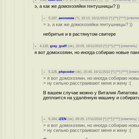
э, а как же домохозяйки гентушницы? ))
5.107
,
анонимм
(
?
), 19:13, 16/11/2010 [
^
] [
^^
] [
^^^
] [
ответи
> э, а как же домохозяйки гентушницы? ))
небритые и в растянутом свитере
4.120
,
gray_graff
(
ok
), 20:09, 16/11/2010 [
^
] [
^^
] [
^^^
] [
ответить
]
я вот домохозяин, но иногда собираю новые паке
5.125
,
phpcoder
(
ok
), 20:40, 16/11/2010 [
^
] [
^^
] [
^^^
] [
ответ
> я вот домохозяин, но иногда собираю новы
> ну сильно расстраивают меня и жену :(
В вашем случае можно у Виталия Липатова 
деплоится на удалённую машину и собирать
5.164
,
iZEN
(
ok
), 09:29, 17/11/2010 [
^
] [
^^
] [
^^^
] [
ответить
]
> я вот домохозяин, но иногда собираю новы
> ну сильно расстраивают меня и жену :(