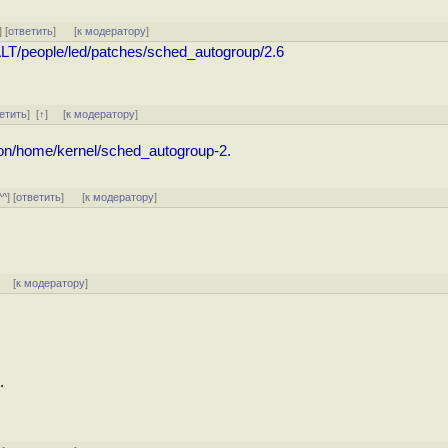
] [
ответить
]
[
к модератору
]
x/ALT/people/led/patches/sched_autogroup/2.6
етить
]
[
↑
] [
к модератору
]
ation/home/kernel/sched_autogroup-2.
^^
] [
ответить
]
[
к модератору
]
] [
к модератору
]
.