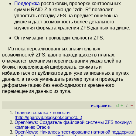
Поддержка
распаковки, проверки контрольных
сумм и RAID-Z в команде "zdb -R" позволит
упростить отладку ZFS на предмет ошибок на
диске и даст возможность более детального
изучения формата хранения ZFS-данных на диске;
Оптимизация производительности ZFS.
Из пока нереализованных значительных
возможностей ZFS, давно находящихся в планах,
отмечается механизм переписывания указателей на
блоки, позволяющий шифровать, сжимать и
избавляться от дубликатов для уже записанных в пулах
данных, а также уменьшать размер пула и проводить
дефрагментацию без необходимости временного
перемещения данных из пула.
+
–
исправить
/
+2
Главная ссылка к новости
(
http://sparcv9.blogspot.com/20...
)
OpenNews: Создатель файловой системы ZFS покинул
компанию Oracle
OpenNews: Началось тестирование нативной поддержки