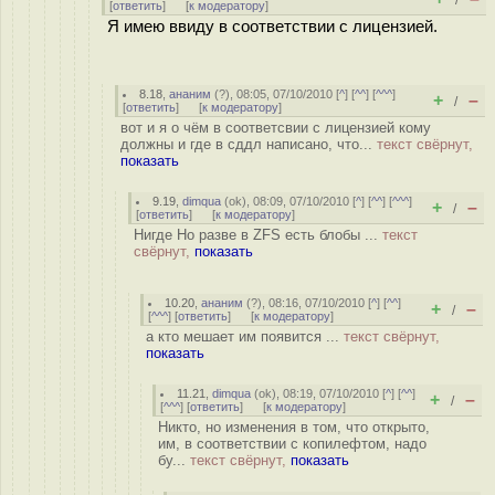
/
[
ответить
]
[
к модератору
]
Я имею ввиду в соответствии с лицензией.
8.18
,
ананим
(
?
), 08:05, 07/10/2010 [
^
] [
^^
] [
^^^
]
+
–
/
[
ответить
]
[
к модератору
]
вот и я о чём в соответсвии с лицензией кому
должны и где в сддл написано, что...
текст свёрнут,
показать
9.19
,
dimqua
(
ok
), 08:09, 07/10/2010 [
^
] [
^^
] [
^^^
]
+
–
/
[
ответить
]
[
к модератору
]
Нигде Но разве в ZFS есть блобы ...
текст
свёрнут,
показать
10.20
,
ананим
(
?
), 08:16, 07/10/2010 [
^
] [
^^
]
+
–
/
[
^^^
] [
ответить
]
[
к модератору
]
а кто мешает им появится ...
текст свёрнут,
показать
11.21
,
dimqua
(
ok
), 08:19, 07/10/2010 [
^
] [
^^
]
+
–
/
[
^^^
] [
ответить
]
[
к модератору
]
Никто, но изменения в том, что открыто,
им, в соответствии с копилефтом, надо
бу...
текст свёрнут,
показать