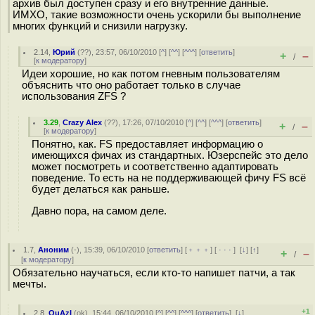
архив был доступен сразу и его внутренние данные.
ИМХО, такие возможности очень ускорили бы выполнение
многих функций и снизили нагрузку.
2.14
,
Юрий
(
??
), 23:57, 06/10/2010 [
^
] [
^^
] [
^^^
] [
ответить
]
+
–
/
[
к модератору
]
Идеи хорошие, но как потом гневным пользователям
объяснить что оно работает только в случае
использования ZFS ?
3.29
,
Crazy Alex
(
??
), 17:26, 07/10/2010 [
^
] [
^^
] [
^^^
] [
ответить
]
+
–
/
[
к модератору
]
Понятно, как. FS предоставляет информацию о
имеющихся фичах из стандартных. Юзерспейс это дело
может посмотреть и соответственно адаптировать
поведение. То есть на не поддерживающей фичу FS всё
будет делаться как раньше.
Давно пора, на самом деле.
1.7
,
Аноним
(
-
), 15:39, 06/10/2010 [
ответить
] [
﹢﹢﹢
] [
· · ·
]
[
↓
] [
↑
]
+
–
/
[
к модератору
]
Обязательно научаться, если кто-то напишет патчи, а так
мечты.
+1
2.8
,
QuAzI
(
ok
), 15:44, 06/10/2010 [
^
] [
^^
] [
^^^
] [
ответить
]
[
↓
]