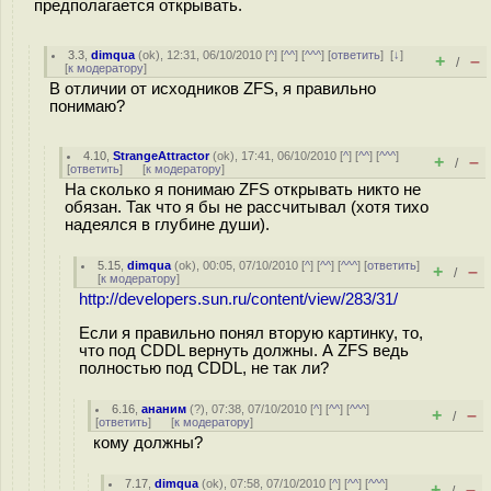
предполагается открывать.
3.3
,
dimqua
(
ok
), 12:31, 06/10/2010 [
^
] [
^^
] [
^^^
] [
ответить
]
[
↓
]
+
–
/
[
к модератору
]
В отличии от исходников ZFS, я правильно
понимаю?
4.10
,
StrangeAttractor
(
ok
), 17:41, 06/10/2010 [
^
] [
^^
] [
^^^
]
+
–
/
[
ответить
]
[
к модератору
]
На сколько я понимаю ZFS открывать никто не
обязан. Так что я бы не рассчитывал (хотя тихо
надеялся в глубине души).
5.15
,
dimqua
(
ok
), 00:05, 07/10/2010 [
^
] [
^^
] [
^^^
] [
ответить
]
+
–
/
[
к модератору
]
http://developers.sun.ru/content/view/283/31/
Если я правильно понял вторую картинку, то,
что под CDDL вернуть должны. А ZFS ведь
полностью под CDDL, не так ли?
6.16
,
ананим
(
?
), 07:38, 07/10/2010 [
^
] [
^^
] [
^^^
]
+
–
/
[
ответить
]
[
к модератору
]
кому должны?
7.17
,
dimqua
(
ok
), 07:58, 07/10/2010 [
^
] [
^^
] [
^^^
]
+
–