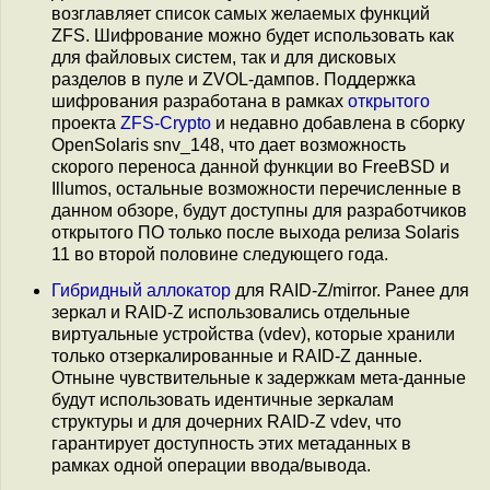
возглавляет список самых желаемых функций
ZFS. Шифрование можно будет использовать как
для файловых систем, так и для дисковых
разделов в пуле и ZVOL-дампов. Поддержка
шифрования разработана в рамках
открытого
проекта
ZFS-Crypto
и недавно добавлена в сборку
OpenSolaris snv_148, что дает возможность
скорого переноса данной функции во FreeBSD и
Illumos, остальные возможности перечисленные в
данном обзоре, будут доступны для разработчиков
открытого ПО только после выхода релиза Solaris
11 во второй половине следующего года.
Гибридный аллокатор
для RAID-Z/mirror. Ранее для
зеркал и RAID-Z использовались отдельные
виртуальные устройства (vdev), которые хранили
только отзеркалированные и RAID-Z данные.
Отныне чувствительные к задержкам мета-данные
будут использовать идентичные зеркалам
структуры и для дочерних RAID-Z vdev, что
гарантирует доступность этих метаданных в
рамках одной операции ввода/вывода.