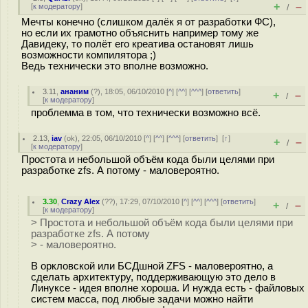
+
–
[
к модератору
]
/
Мечты конечно (слишком далёк я от разработки ФС),
но если их грамотно объяснить например тому же
Давидеку, то полёт его креатива остановят лишь
возможности компилятора ;)
Ведь технически это вполне возможно.
3.11
,
ананим
(
?
), 18:05, 06/10/2010 [
^
] [
^^
] [
^^^
] [
ответить
]
+
–
/
[
к модератору
]
проблемма в том, что технически возможно всё.
2.13
,
iav
(
ok
), 22:05, 06/10/2010 [
^
] [
^^
] [
^^^
] [
ответить
]
[
↑
]
+
–
/
[
к модератору
]
Простота и небольшой объём кода были целями при
разработке zfs. А потому - маловероятно.
3.30
,
Crazy Alex
(
??
), 17:29, 07/10/2010 [
^
] [
^^
] [
^^^
] [
ответить
]
+
–
/
[
к модератору
]
> Простота и небольшой объём кода были целями при
разработке zfs. А потому
> - маловероятно.
В оркловской или БСДшной ZFS - маловероятно, а
сделать архитектуру, поддерживающую это дело в
Линуксе - идея вполне хороша. И нужда есть - файловых
систем масса, под любые задачи можно найти