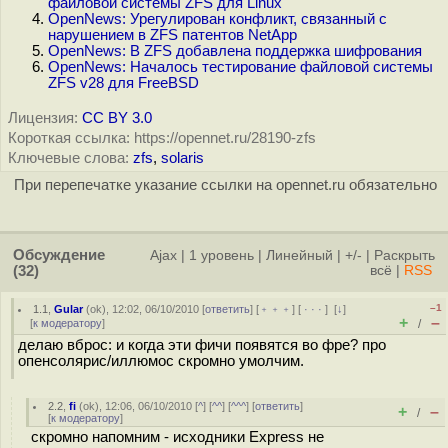
файловой системы ZFS для Linux
OpenNews: Урегулирован конфликт, связанный с
нарушением в ZFS патентов NetApp
OpenNews: В ZFS добавлена поддержка шифрования
OpenNews: Началось тестирование файловой системы
ZFS v28 для FreeBSD
Лицензия:
CC BY 3.0
Короткая ссылка: https://opennet.ru/28190-zfs
Ключевые слова:
zfs
,
solaris
При перепечатке указание ссылки на opennet.ru обязательно
Обсуждение
Ajax
|
1 уровень
|
Линейный
|
+/-
|
Раскрыть
(32)
всё
|
RSS
–1
1.1
,
Gular
(
ok
), 12:02, 06/10/2010 [
ответить
] [
﹢﹢﹢
] [
· · ·
]
[
↓
]
+
–
[
к модератору
]
/
делаю вброс: и когда эти фичи появятся во фре? про
опенсолярис/иллюмос скромно умолчим.
2.2
,
fi
(
ok
), 12:06, 06/10/2010 [
^
] [
^^
] [
^^^
] [
ответить
]
+
–
/
[
к модератору
]
скромно напомним - исходники Express не