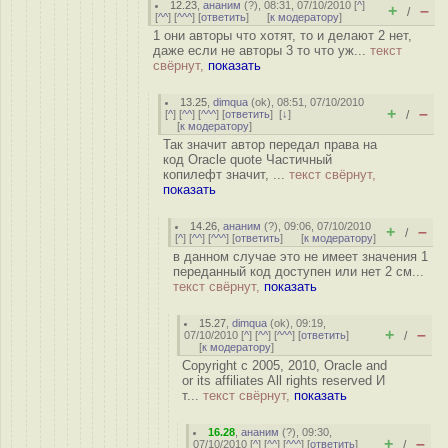
12.23
,
ананим
(
?
), 08:31, 07/10/2010 [
^
]
+
–
/
[
^^
] [
^^^
] [
ответить
]
[
к модератору
]
1 они авторы что хотят, то и делают 2 нет,
даже если не авторы 3 то что уж...
текст
свёрнут,
показать
13.25
,
dimqua
(
ok
), 08:51, 07/10/2010
+
–
[
^
] [
^^
] [
^^^
] [
ответить
]
[
↓
]
/
[
к модератору
]
Так значит автор передал права на
код Oracle quote Частичный
копилефт значит, ...
текст свёрнут,
показать
14.26
,
ананим
(
?
), 09:06, 07/10/2010
+
–
/
[
^
] [
^^
] [
^^^
] [
ответить
]
[
к модератору
]
в данном случае это не имеет значения 1
переданный код доступен или нет 2 см...
текст свёрнут,
показать
15.27
,
dimqua
(
ok
), 09:19,
+
–
07/10/2010 [
^
] [
^^
] [
^^^
] [
ответить
]
/
[
к модератору
]
Copyright c 2005, 2010, Oracle and
or its affiliates All rights reserved И
т...
текст свёрнут,
показать
16.28
,
ананим
(
?
), 09:30,
+
–
07/10/2010 [
^
] [
^^
] [
^^^
] [
ответить
]
/