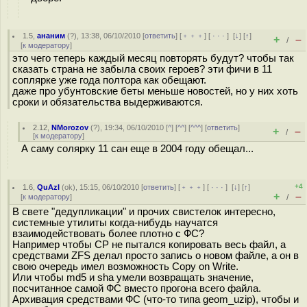
1.5
,
ананим
(
?
), 13:38, 06/10/2010 [
ответить
] [
﹢﹢﹢
] [
· · ·
]
[
↓
] [
↑
]
+
–
/
[
к модератору
]
это чего теперь каждый месяц повторять будут? чтобы так
сказать страна не забыла своих героев? эти фичи в 11
соплярке уже года полтора как обещают.
даже про убунтовские беты меньше новостей, но у них хоть
сроки и обязательства выдерживаются.
2.12
,
NMorozov
(
?
), 19:34, 06/10/2010 [
^
] [
^^
] [
^^^
] [
ответить
]
+
–
/
[
к модератору
]
А саму солярку 11 сан еще в 2004 году обещал...
+4
1.6
,
QuAzI
(
ok
), 15:15, 06/10/2010 [
ответить
] [
﹢﹢﹢
] [
· · ·
]
[
↓
] [
↑
]
+
–
[
к модератору
]
/
В свете "дедупликации" и прочих свистелок интересно,
системные утилиты когда-нибудь научатся
взаимодействовать более плотно с ФС?
Например чтобы CP не пытался копировать весь файл, а
средствами ZFS делал просто запись о новом файле, а он в
свою очередь имел возможность Copy on Write.
Или чтобы md5 и sha умели возвращать значение,
посчитанное самой ФС вместо прогона всего файла.
Архивация средствами ФС (что-то типа geom_uzip), чтобы и