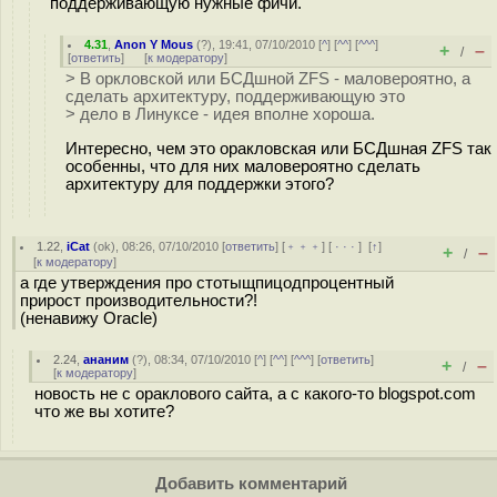
поддерживающую нужные фичи.
4.31
,
Anon Y Mous
(
?
), 19:41, 07/10/2010 [
^
] [
^^
] [
^^^
]
+
–
/
[
ответить
]
[
к модератору
]
> В оркловской или БСДшной ZFS - маловероятно, а
сделать архитектуру, поддерживающую это
> дело в Линуксе - идея вполне хороша.
Интересно, чем это оракловская или БСДшная ZFS так
особенны, что для них маловероятно сделать
архитектуру для поддержки этого?
1.22
,
iCat
(
ok
), 08:26, 07/10/2010 [
ответить
] [
﹢﹢﹢
] [
· · ·
]
[
↑
]
+
–
/
[
к модератору
]
а где утверждения про стотыщпицодпроцентный
прирост производительности?!
(ненавижу Oracle)
2.24
,
ананим
(
?
), 08:34, 07/10/2010 [
^
] [
^^
] [
^^^
] [
ответить
]
+
–
/
[
к модератору
]
новость не с ораклового сайта, а с какого-то blogspot.com
что же вы хотите?
Добавить комментарий