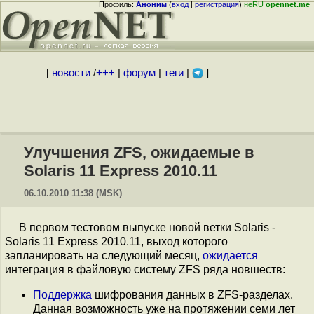
Профиль:
Аноним
(
вход
|
регистрация
)
неRU
opennet.me
[
новости
/
+++
|
форум
|
теги
|
]
Улучшения ZFS, ожидаемые в
Solaris 11 Express 2010.11
06.10.2010 11:38 (MSK)
В первом тестовом выпуске новой ветки Solaris -
Solaris 11 Express 2010.11, выход которого
запланировать на следующий месяц,
ожидается
интеграция в файловую систему ZFS ряда новшеств:
Поддержка
шифрования данных в ZFS-разделах.
Данная возможность уже на протяжении семи лет