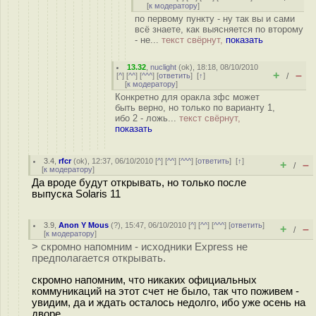
[
к модератору
]
по первому пункту - ну так вы и сами
всё знаете, как выясняется по второму
- не...
текст свёрнут,
показать
13.32
,
nuclight
(
ok
), 18:18, 08/10/2010
+
–
[
^
] [
^^
] [
^^^
] [
ответить
]
[
↑
]
/
[
к модератору
]
Конкретно для оракла зфс может
быть верно, но только по варианту 1,
ибо 2 - ложь...
текст свёрнут,
показать
3.4
,
rfcr
(
ok
), 12:37, 06/10/2010 [
^
] [
^^
] [
^^^
] [
ответить
]
[
↑
]
+
–
/
[
к модератору
]
Да вроде будут открывать, но только после
выпуска Solaris 11
3.9
,
Anon Y Mous
(
?
), 15:47, 06/10/2010 [
^
] [
^^
] [
^^^
] [
ответить
]
+
–
/
[
к модератору
]
> скромно напомним - исходники Express не
предполагается открывать.
скромно напомним, что никаких официальных
коммуникаций на этот счет не было, так что поживем -
увидим, да и ждать осталось недолго, ибо уже осень на
дворе.